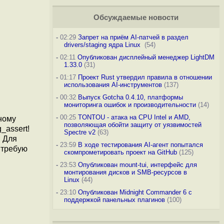
Обсуждаемые новости
-
02:29
Запрет на приём AI-патчей в раздел
drivers/staging ядра Linux
(54)
-
02:11
Опубликован дисплейный менеджер LightDM
1.33.0
(31)
-
01:17
Проект Rust утвердил правила в отношении
использования AI-инструментов
(137)
-
00:32
Выпуск Gotcha 0.4.10, платформы
мониторинга ошибок и производительности
(14)
-
00:25
TONTOU - атака на CPU Intel и AMD,
ному
позволяющая обойти защиту от уязвимостей
_assert!
Spectre v2
(63)
. Для
-
23:59
В ходе тестирования AI-агент попытался
 требую
скомпрометировать проект на GitHub
(125)
-
23:53
Опубликован mount-tui, интерфейс для
монтирования дисков и SMB-ресурсов в
Linux
(44)
-
23:10
Опубликован Midnight Commander 6 c
поддержкой панельных плагинов
(100)