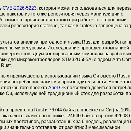
ть
CVE-2026-5223
, которая может использоваться для перез
эше пакетов из того же репозитория через манипуляции с
Уязвимость проявляется только при работе со сторонними
ей репозитория crates.io, так как в crates.io запрещена заг
зультатов анализа пригодности языка Rust для разработки 
ниченными ресурсами. Исследование проведено компанией
 университетов. Двум изолированным командам разработчи
ивки для микроконтроллеров STM32U585AI с ядром Arm Cort
Rust.
ных преимуществ в использовании языка Си вместо Rust п
нии потребления памяти и производительности. Более тог
 от открытого проекта
Ariel OS
позволило добиться потребл
зыке Си, использующей традиционный стек для разработки п
 в проекте на Rust и 76744 байта в проекте на Си (на 10%
оказалось значительно ниже - 24640 байтов против 42608 б
льных прототипов, разработанных за 6 недель, реализация 
ции значительно отставали от расчётной максимальной