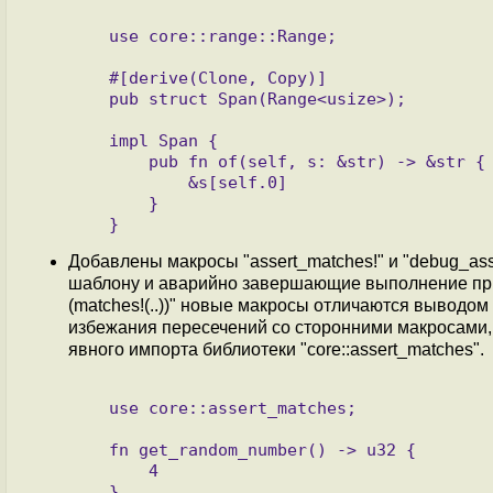
   use core::range::Range;

   #[derive(Clone, Copy)]

   pub struct Span(Range<usize>);

   impl Span {

       pub fn of(self, s: &str) -> &str {

           &s[self.0]

       }

Добавлены макросы "assert_matches!" и "debug_as
шаблону и аварийно завершающие выполнение при ра
(matches!(..))" новые макросы отличаются выводо
избежания пересечений со сторонними макросами
явного импорта библиотеки "core::assert_matches".
   use core::assert_matches;

   fn get_random_number() -> u32 {

       4

   }
