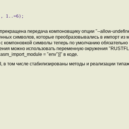
рекращена передача компоновщику опции "--allow-undefine
нных символов, которые преобразовывались в импорт из 
е с компоновкой символы теперь по умолчанию обязательн
дения можно использовать переменную окружения "RUSTF
wasm_import_module = "env")]" в коде.
, в том числе стабилизированы методы и реализации типаж