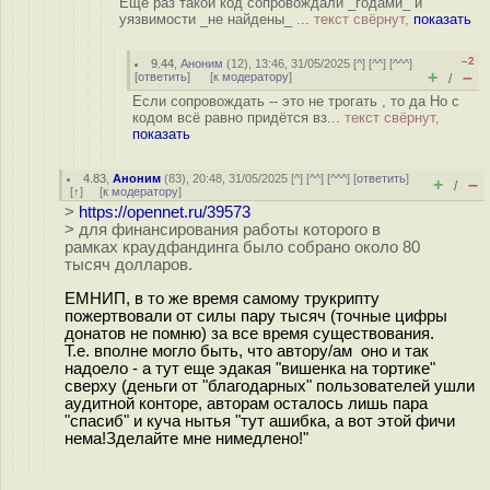
Ещё раз такой код сопровождали _годами_ и
уязвимости _не найдены_ ...
текст свёрнут,
показать
–2
9.44
,
Аноним
(
12
), 13:46, 31/05/2025 [
^
] [
^^
] [
^^^
]
+
–
[
ответить
]
[
к модератору
]
/
Если сопровождать -- это не трогать , то да Но с
кодом всё равно придётся вз...
текст свёрнут,
показать
4.83
,
Аноним
(
83
), 20:48, 31/05/2025 [
^
] [
^^
] [
^^^
] [
ответить
]
+
–
/
[
↑
] [
к модератору
]
>
https://opennet.ru/39573
> для финансирования работы которого в
рамках краудфандинга было собрано около 80
тысяч долларов.
ЕМНИП, в то же время самому трукрипту
пожертвовали от силы пару тысяч (точные цифры
донатов не помню) за все время существования.
Т.е. вполне могло быть, что автору/ам оно и так
надоело - а тут еще эдакая "вишенка на тортике"
сверху (деньги от "благодарных" пользователей ушли
аудитной конторе, авторам осталось лишь пара
"спасиб" и куча нытья "тут ашибка, а вот этой фичи
нема!Зделайте мне нимедлено!"