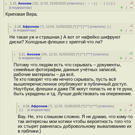
–2
1.15
,
Аноним
(
15
), 11:53, 31/05/2025 [
ответить
] [
﹢﹢﹢
] [
· · ·
]
[
↓
] [
↑
]
+
–
[
к модератору
]
/
Криповая Вера.
–1
2.18
,
Афроним
(
?
), 12:04, 31/05/2025 [
^
] [
^^
] [
^^^
] [
ответить
]
[
↓
]
+
–
[
к модератору
]
/
Не такая уж и страшная.) А вот от нафейхо шифруют
диски? Холодные флешки с криптой что ли?
+5
3.21
,
Аноним
(
34
), 12:10, 31/05/2025 [
^
] [
^^
] [
^^^
] [
ответить
]
+
–
[
к модератору
]
/
Потому что людям есть что скрывать – документы,
семейные фотографии, данные учётных записей,
рабочие материалы – да всё.
Те кто говорят что им нечего скрывать, пусть всё
вышеперечисленное опубликуют в публичный доступ.
Ноутбуки, флешки и даже ПК могут попасть не в те руки,
быть украдены и тд. Лучше действовать на опережение.
–5
4.24
,
Афроним
(
?
), 12:25, 31/05/2025 [
^
] [
^^
] [
^^^
] [
ответить
]
+
–
[
↓
] [
к модератору
]
/
Вау. Не, это слишком сложно. Я не думаю, что кому-то
так интересны мои котики чтобы вероятность того что
их стырят равнялась добровольному вываливанию их
в паблики.)