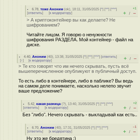
+1
6.78
,
тоже Аноним
(
ok
), 18:11, 31/05/2025 [
^
] [
^^
] [
^^^
]
+
–
[
ответить
]
[
к модератору
]
/
> А криптоконтейнер вы как делаете? Не
шифрованием?
Читайте лицом. Я говорю о ненужности
шифрования РАЗДЕЛА. Мой контейнер - файл на
диске.
4.40
,
Аноним
(
40
), 13:38, 31/05/2025 [
^
] [
^^
] [
^^^
] [
ответить
]
+
–
/
[
↑
] [
к модератору
]
> Те кто говорят что им нечего скрывать, пусть всё
вышеперечисленное опубликуют в публичный доступ.
То есть либо в контейнере, либо в паблике? Вы ведь
на самом деле понимаете, насколько нелепо звучит
ваше предложение?
+2
5.42
,
какая разница
(
?
), 13:40, 31/05/2025 [
^
] [
^^
] [
^^^
]
+
–
[
ответить
]
[
к модератору
]
/
Без "либо". Нечего скрывать - выкладывай как есть..
–1
6.70
,
Аноним
(
40
), 17:31, 31/05/2025 [
^
] [
^^
] [
^^^
]
+
–
[
ответить
]
[
к модератору
]
/
Ну это же бредятина :)