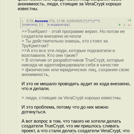
анонимность, люди, стоящие за VeraCrypt хорошо
известны.
+4
5.73
,
Аноним
(
73
), 17:38, 31/05/2025 [
^
] [
^^
] [
^^^
]
+
–
[
ответить
]
[
↓
] [
к модератору
]
/
>>TrueКрипт - этой программе верил. Но потом ее
создатели внезапно исчезли
> Ты действительно знаешь, кто стоял за
ТруКриптом?
>>А кто все эти люди, которые подхватили и
возглавили. Кто они такие?
> В отличие от разработчиков TrueCrypt, которые
никогда не идентифицировали себя в качестве
> физических или юридических лиц, сохраняя свою
анонимность,
И это не мешало проводить аудит их кода внезапно,
что и делали.
> люди, стоящие за VeraCrypt хорошо известны.
И это проблема, потому что до них можно
дотянуться.
А вот вопрос в том, что такого не хотели делать
создатели TrueCrypt, что им пришлось сливать
проект, а что стали делать создатели VeraCrypt, что