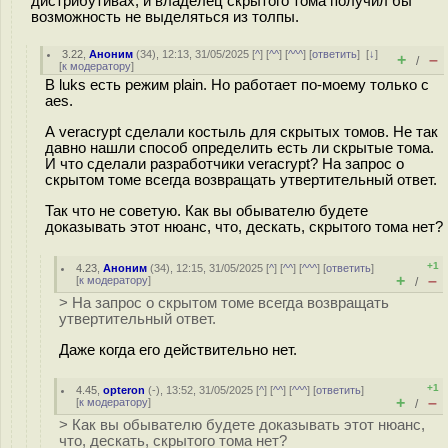
дистрибутивах, и владелец скрытого тома получил бы
возможность не выделяться из толпы.
3.22
,
Аноним
(
34
), 12:13, 31/05/2025 [
^
] [
^^
] [
^^^
] [
ответить
]
[
↓
]
+
–
/
[
к модератору
]
В luks есть режим plain. Но работает по-моему только с
aes.
А veracrypt сделали костыль для скрытых томов. Не так
давно нашли способ определить есть ли скрытые тома.
И что сделали разработчики veracrypt? На запрос о
скрытом томе всегда возвращать утвертительный ответ.
Так что не советую. Как вы обывателю будете
доказывать этот нюанс, что, дескать, скрытого тома нет?
+1
4.23
,
Аноним
(
34
), 12:15, 31/05/2025 [
^
] [
^^
] [
^^^
] [
ответить
]
+
–
[
к модератору
]
/
> На запрос о скрытом томе всегда возвращать
утвертительный ответ.
Даже когда его действительно нет.
+1
4.45
,
opteron
(-), 13:52, 31/05/2025 [
^
] [
^^
] [
^^^
] [
ответить
]
+
–
[
к модератору
]
/
> Как вы обывателю будете доказывать этот нюанс,
что, дескать, скрытого тома нет?