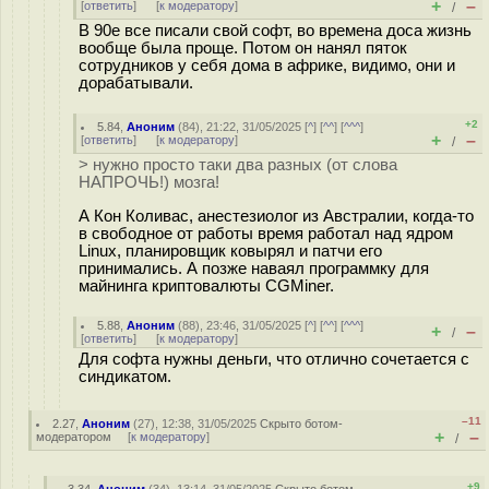
+
–
[
ответить
]
[
к модератору
]
/
В 90е все писали свой софт, во времена доса жизнь
вообще была проще. Потом он нанял пяток
сотрудников у себя дома в африке, видимо, они и
дорабатывали.
+2
5.84
,
Аноним
(
84
), 21:22, 31/05/2025 [
^
] [
^^
] [
^^^
]
+
–
[
ответить
]
[
к модератору
]
/
> нужно просто таки два разных (от слова
НАПРОЧЬ!) мозга!
А Кон Коливас, анестезиолог из Австралии, когда-то
в свободное от работы время работал над ядром
Linux, планировщик ковырял и патчи его
принимались. А позже наваял программку для
майнинга криптовалюты CGMiner.
5.88
,
Аноним
(
88
), 23:46, 31/05/2025 [
^
] [
^^
] [
^^^
]
+
–
/
[
ответить
]
[
к модератору
]
Для софта нужны деньги, что отлично сочетается с
синдикатом.
–11
2.27
,
Аноним
(
27
), 12:38, 31/05/2025
Скрыто ботом-
+
–
модератором
[
к модератору
]
/
+9