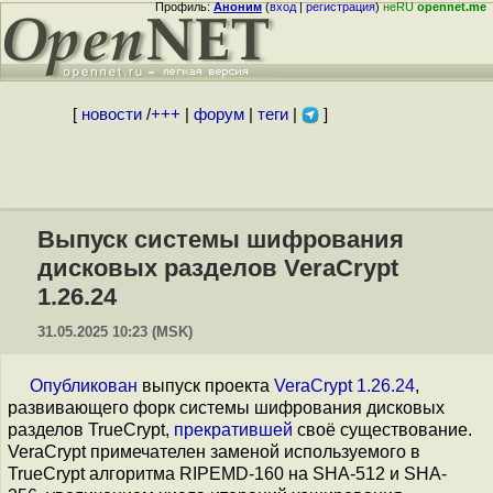
Профиль:
Аноним
(
вход
|
регистрация
)
неRU
opennet.me
[
новости
/
+++
|
форум
|
теги
|
]
Выпуск системы шифрования
дисковых разделов VeraCrypt
1.26.24
31.05.2025 10:23 (MSK)
Опубликован
выпуск проекта
VeraCrypt 1.26.24
,
развивающего форк системы шифрования дисковых
разделов TrueCrypt,
прекратившей
своё существование.
VeraCrypt примечателен заменой используемого в
TrueCrypt алгоритма RIPEMD-160 на SHA-512 и SHA-