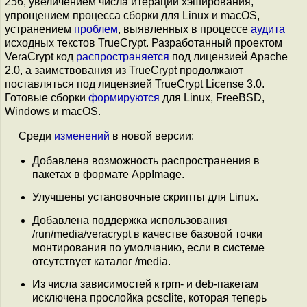
256, увеличением числа итераций хэширования,
упрощением процесса сборки для Linux и macOS,
устранением
проблем
, выявленных в процессе
аудита
исходных текстов TrueCrypt. Разработанный проектом
VeraCrypt код
распространяется
под лицензией Apache
2.0, а заимствования из TrueCrypt продолжают
поставляться под лицензией TrueCrypt License 3.0.
Готовые сборки
формируются
для Linux, FreeBSD,
Windows и macOS.
Среди
изменений
в новой версии:
Добавлена возможность распространения в
пакетах в формате AppImage.
Улучшены установочные скрипты для Linux.
Добавлена поддержка использования
/run/media/veracrypt в качестве базовой точки
монтирования по умолчанию, если в системе
отсутствует каталог /media.
Из числа зависимостей к rpm- и deb-пакетам
исключена прослойка pcsclite, которая теперь