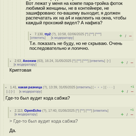
Вот лежат у меня на компе пара-тройка фоток
любимой женщины, не в контейнере, не
зашифровано: по-вашему выходит, я должен
распечатать их на а4 и наклеить на окна, чтобы
каждый прохожий видел? А нафига?
7.130
,
tty2
(
?
), 10:58, 02/06/2025 [
^
] [
^^
] [
^^^
]
+
–
/
[
ответить
]
[
к модератору
]
Т.е. показать не буду, но не скрываю. Очень
последовательно и логично.
2.63
,
Аноним
(
63
), 16:24, 31/05/2025 [
^
] [
^^
] [
^^^
] [
ответить
]
[
↑
]
+
–
/
[
к модератору
]
Криптовая
+1
1.41
,
какая разница
(
?
), 13:39, 31/05/2025 [
ответить
] [
﹢﹢﹢
] [
· · ·
]
+
–
[
↓
] [
↑
] [
к модератору
]
/
Где-то был аудит кода сабжа?
+1
2.113
,
OpenEcho
(
?
), 17:40, 01/06/2025 [
^
] [
^^
] [
^^^
] [
ответить
]
+
–
[
к модератору
]
/
> Где-то был аудит кода сабжа?
Да.