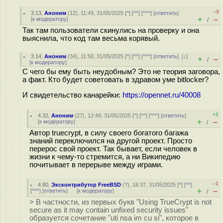
–3
3.13
,
Аноним
(
12
), 11:49, 31/05/2025 [
^
] [
^^
] [
^^^
] [
ответить
]
+
–
[
к модератору
]
/
Так там пользователи скинулись на проверку и она
выяснила, что код там весьма корявый.
3.14
,
Аноним
(
34
), 11:50, 31/05/2025 [
^
] [
^^
] [
^^^
] [
ответить
]
[
↓
]
+
–
/
[
к модератору
]
С чего бы ему быть неудобным? Это не теория заговора,
а факт. Кто будет советовать в здравом уме bitlocker?
И свидетельство канарейки:
https://opennet.ru/40008
+2
4.32
,
Аноним
(
27
), 12:49, 31/05/2025 [
^
] [
^^
] [
^^^
] [
ответить
]
+
–
[
к модератору
]
/
Автор truecrypt, в силу своего богатого багажа
знаний переключился на другой проект. Просто
перерос свой проект. Так бывает, если человек в
жизни к чему-то стремится, а ни Википедию
почитывает в перерыве между играми.
–1
4.80
,
Эксконтрибутор FreeBSD
(
?
), 18:37, 31/05/2025 [
^
] [
^^
]
+
–
[
^^^
] [
ответить
]
[
к модератору
]
/
> В частности, из первых букв "Using TrueCrypt is not
secure as it may contain unfixed security issues"
образуется сочетание "uti nsa im cu si", которое в