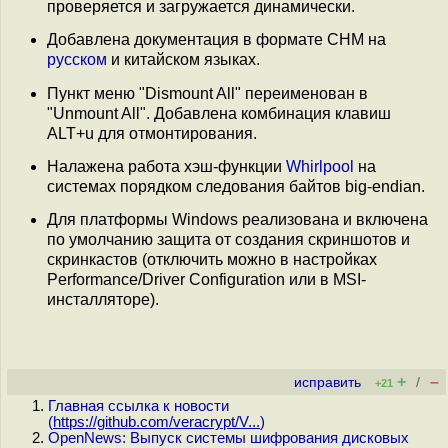
проверяется и загружается динамически.
Добавлена документация в формате CHM на
русском
и китайском языках.
Пункт меню "Dismount All" переименован в
"Unmount All". Добавлена комбинация клавиш
ALT+u для отмонтирования.
Налажена работа хэш-функции
Whirlpool
на
системах порядком следования байтов big-endian.
Для платформы Windows реализована и включена
по умолчанию защита от создания скриншотов и
скринкастов (отключить можно в настройках
Performance/Driver Configuration или в MSI-
инсталляторе).
+
–
исправить
/
+21
Главная ссылка к новости
(
https://github.com/veracrypt/V...
)
OpenNews: Выпуск системы шифрования дисковых