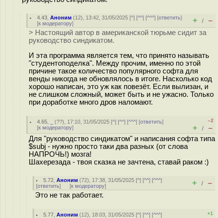
4.43
,
Аноним
(
12
), 13:42, 31/05/2025 [
^
] [
^^
] [
^^^
] [
ответить
]
+
–
/
[
к модератору
]
> Настоящий автор в американской тюрьме сидит за
руководство синдикатом.
И эта программа является тем, что принято называть
"студентоподелка". Между прочим, именно по этой
причине такое количество популярного софта для
венды никогда не обновлялось в итоге. Насколько код
хорошо написан, это уж как повезёт. Если вылизан, и
не слишком сложный, может быть и не ужасно. Только
при доработке много дров наломают.
–2
4.65
,
_
(
??
), 17:10, 31/05/2025 [
^
] [
^^
] [
^^^
] [
ответить
]
+
–
[
к модератору
]
/
Для "руководство синдикатом" и написания софта типа
$subj - нужно просто таки два разных (от слова
НАПРОЧЬ!) мозга!
Шахерезада - твоя сказка не зачтена, ставай раком :)
5.72
,
Аноним
(
72
), 17:38, 31/05/2025 [
^
] [
^^
] [
^^^
]
+
–
/
[
ответить
]
[
к модератору
]
Это не так работает.
+1
5.77
,
Аноним
(
12
), 18:03, 31/05/2025 [
^
] [
^^
] [
^^^
]