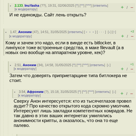
2.133
,
InuYasha
(
??
), 19:31, 02/06/2025 [
^
] [
^^
] [
^^^
] [
ответить
]
+
–
/
[
к модератору
]
И не единожды. Сайт лень открыть?
+2
1.47
,
Аноним
(
47
), 14:51, 31/05/2025 [
ответить
] [
﹢﹢﹢
] [
· · ·
]
[
↓
] [
↑
]
+
–
[
к модератору
]
/
Кому и зачем это надо, если в винде есть bitlocker, в
линпyкce тоже встроенные средства, в маке filevault (а в
новых оно вообще на аппаратном уровне, кек)?
+1
2.51
,
Аноним
(
34
), 14:58, 31/05/2025 [
^
] [
^^
] [
^^^
] [
ответить
]
[
↓
]
+
–
[
к модератору
]
/
Затем что доверять приприетарщине типа битлокера не
стоит.
3.54
,
Афроним
(
?
), 15:18, 31/05/2025 [
^
] [
^^
] [
^^^
] [
ответить
]
[
↓
]
+
–
/
[
к модератору
]
Сверху Анон интересуется: кто из тысячеглазов провел
аудит? Про качество открытого кода скромно умолчим.
Интересуют лишь закладки компетентных комрадов. Не
так давно в этих ваших интернетах умилялись
анонимности крипты, а оказалось, что она то еще
палево.