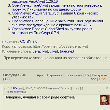
разделов VeraCrypt 1.26.19
OpenNews: TrueCrypt закрыт из-за потери интереса к
проекту. Инициатива по созданию форка
OpenNews: Аудит VeraCrypt выявил 8 критических
уязвимостей
OpenNews: В обращении о закрытии TrueCrypt нашли
скрытое предупреждение о причастности АНБ
OpenNews: Проект CipherShed выпустил релиз
ответвления TrueCrypt 0.7.4
Лицензия:
CC BY 3.0
Короткая ссылка: https://opennet.ru/63332-veracrypt
Ключевые слова:
veracrypt
,
crypt
,
truecrypt
При перепечатке указание ссылки на opennet.ru обязательно
Обсуждение
Ajax
|
1 уровень
|
Линейный
|
+/-
|
Раскрыть
(122)
всё
|
RSS
+1
1.2
,
iCat
(
ok
), 10:46, 31/05/2025 [
ответить
] [
﹢﹢﹢
] [
· · ·
]
[
↓
]
+
–
[
к модератору
]
/
Наверное, лучшая в своём роде софтина.