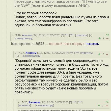
переводе с латинского языка означает "If I wish to use
the NSA" ("если я хочу использовать АНБ").
Это не теория заговора?
Чувак, автор новости взял рандомные буквы из слов и
сказал, что там зашифровано послание. Это уже
однозначно большая психиатрия
+2
3.16
,
Аноним
(
34
), 11:53, 31/05/2025 [
^
] [
^^
] [
^^^
] [
ответить
]
[
↑
]
+
–
[
к модератору
]
/
https opennet ru 39573 ...
большой текст свёрнут,
показать
4.17
,
Аноним
(
12
), 12:02, 31/05/2025 [
^
] [
^^
] [
^^^
] [
ответить
]
+
–
/
[
↓
] [
к модератору
]
"Корявый" означает сложный для сопровождения и
уязвимости неизменно полезут в будущем. То, что код,
согласно официальному лору, ещё из 90х (а все
помнят софт для венды 90х), и был украден, уже
сомнительное начало для проекта. Без тотального
рефакторинга там ничего не сделать было и это
ресурсоёмко и требует хорошей квалификации, потом
опять неизвестно будет какие новые проблемы
появились.
+1
5.20
,
Аноним
(
34
), 12:06, 31/05/2025 [
^
] [
^^
] [
^^^
]
+
–
[
ответить
]
[
к модератору
]
/