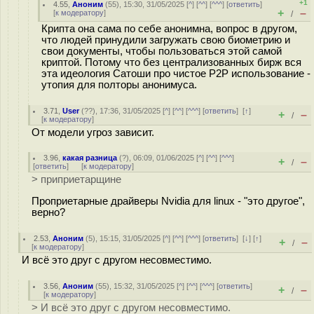
+1
4.55
,
Аноним
(
55
), 15:30, 31/05/2025 [
^
] [
^^
] [
^^^
] [
ответить
]
+
–
[
к модератору
]
/
Крипта она сама по себе анонимна, вопрос в другом,
что людей принудили загружать свою биометрию и
свои документы, чтобы пользоваться этой самой
криптой. Потому что без централизованных бирж вся
эта идеология Сатоши про чистое P2P использование -
утопия для полторы анонимуса.
3.71
,
User
(
??
), 17:36, 31/05/2025 [
^
] [
^^
] [
^^^
] [
ответить
]
[
↑
]
+
–
/
[
к модератору
]
От модели угроз зависит.
3.96
,
какая разница
(
?
), 06:09, 01/06/2025 [
^
] [
^^
] [
^^^
]
+
–
/
[
ответить
]
[
к модератору
]
> приприетарщине
Проприетарные драйверы Nvidia для linux - "это другое",
верно?
2.53
,
Аноним
(
5
), 15:15, 31/05/2025 [
^
] [
^^
] [
^^^
] [
ответить
]
[
↓
] [
↑
]
+
–
/
[
к модератору
]
И всё это друг с другом несовместимо.
3.56
,
Аноним
(
55
), 15:32, 31/05/2025 [
^
] [
^^
] [
^^^
] [
ответить
]
+
–
/
[
к модератору
]
> И всё это друг с другом несовместимо.