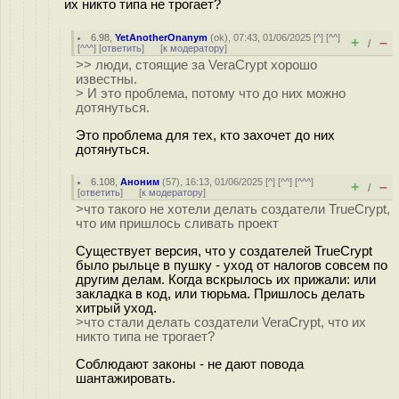
их никто типа не трогает?
6.98
,
YetAnotherOnanym
(
ok
), 07:43, 01/06/2025 [
^
] [
^^
]
+
–
/
[
^^^
] [
ответить
]
[
к модератору
]
>> люди, стоящие за VeraCrypt хорошо
известны.
> И это проблема, потому что до них можно
дотянуться.
Это проблема для тех, кто захочет до них
дотянуться.
6.108
,
Аноним
(
57
), 16:13, 01/06/2025 [
^
] [
^^
] [
^^^
]
+
–
/
[
ответить
]
[
к модератору
]
>что такого не хотели делать создатели TrueCrypt,
что им пришлось сливать проект
Существует версия, что у создателей TrueCrypt
было рыльце в пушку - уход от налогов совсем по
другим делам. Когда вскрылось их прижали: или
закладка в код, или тюрьма. Пришлось делать
хитрый уход.
>что стали делать создатели VeraCrypt, что их
никто типа не трогает?
Соблюдают законы - не дают повода
шантажировать.