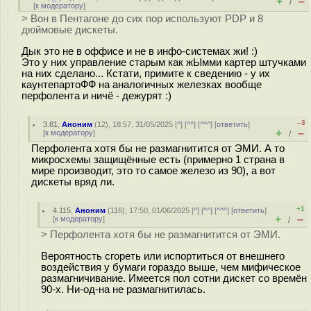
+
–
/
[
к модератору
]
> Вон в Пентагоне до сих пор используют PDP и 8
дюймовые дискеты.
Дык это не в оффисе и не в инфо-системах жи! :)
Это у них управление старым как жЫмми картер штучками
на них сделано... Кстати, примите к сведению - у их
каунтепартоФФ на аналогичных железках вообще
перфолента и ничё - дежурят :)
–3
3.81
,
Аноним
(
12
), 18:57, 31/05/2025 [
^
] [
^^
] [
^^^
] [
ответить
]
+
–
[
к модератору
]
/
Перфолента хотя бы не размагнитится от ЭМИ. А то
микросхемы защищённые есть (примерно 1 страна в
мире производит, это то самое железо из 90), а вот
дискеты вряд ли.
+1
4.115
,
Аноним
(
116
), 17:50, 01/06/2025 [
^
] [
^^
] [
^^^
] [
ответить
]
+
–
[
к модератору
]
/
> Перфолента хотя бы не размагнитится от ЭМИ.
Вероятность сгореть или испортиться от внешнего
воздействия у бумаги гораздо выше, чем мифическое
размагничивание. Имеется пол сотни дискет со времён
90-х. Ни-од-на не размагнитилась.