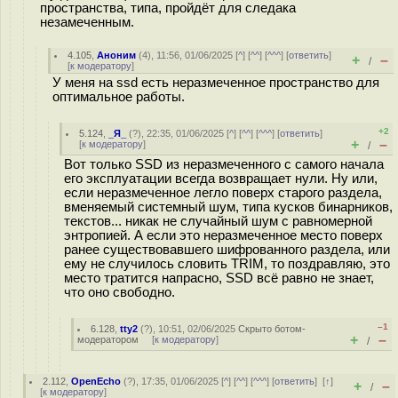
пространства, типа, пройдёт для следака
незамеченным.
4.105
,
Аноним
(
4
), 11:56, 01/06/2025 [
^
] [
^^
] [
^^^
] [
ответить
]
+
–
/
[
к модератору
]
У меня на ssd есть неразмеченное пространство для
оптимальное работы.
+2
5.124
,
_Я_
(
?
), 22:35, 01/06/2025 [
^
] [
^^
] [
^^^
] [
ответить
]
+
–
[
к модератору
]
/
Вот только SSD из неразмеченного с самого начала
его эксплуатации всегда возвращает нули. Ну или,
если неразмеченное легло поверх старого раздела,
вменяемый системный шум, типа кусков бинарников,
текстов... никак не случайный шум с равномерной
энтропией. А если это неразмеченное место поверх
ранее существовавшего шифрованного раздела, или
ему не случилось словить TRIM, то поздравляю, это
место тратится напрасно, SSD всё равно не знает,
что оно свободно.
–1
6.128
,
tty2
(
?
), 10:51, 02/06/2025
Скрыто ботом-
+
–
модератором
[
к модератору
]
/
2.112
,
OpenEcho
(
?
), 17:35, 01/06/2025 [
^
] [
^^
] [
^^^
] [
ответить
]
[
↑
]
+
–
/
[
к модератору
]