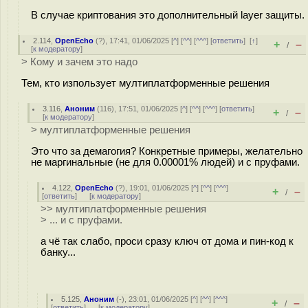
В случае криптования это дополнительный layer защиты.
2.114
,
OpenEcho
(
?
), 17:41, 01/06/2025 [
^
] [
^^
] [
^^^
] [
ответить
]
[
↑
]
+
–
/
[
к модератору
]
> Кому и зачем это надо
Тем, кто изпользует мултиплатформенные решения
3.116
,
Аноним
(
116
), 17:51, 01/06/2025 [
^
] [
^^
] [
^^^
] [
ответить
]
+
–
/
[
к модератору
]
> мултиплатформенные решения
Это что за демагогия? Конкретные примеры, желательно
не маргинальные (не для 0.00001% людей) и с пруфами.
4.122
,
OpenEcho
(
?
), 19:01, 01/06/2025 [
^
] [
^^
] [
^^^
]
+
–
/
[
ответить
]
[
к модератору
]
>> мултиплатформенные решения
> ... и с пруфами.
а чё так слабо, проси сразу ключ от дома и пин-код к
банку...
5.125
,
Аноним
(
-
), 23:01, 01/06/2025 [
^
] [
^^
] [
^^^
]
+
–
/
[
ответить
]
[
к модератору
]