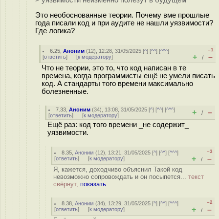
> уязвимости неизменно полезут в будущем
Это необоснованные теории. Почему вме прошлые
года писали код и при аудите не нашли уязвимости?
Где логика?
–1
6.25
,
Аноним
(
12
), 12:28, 31/05/2025 [
^
] [
^^
] [
^^^
]
+
–
[
ответить
]
[
к модератору
]
/
Что не теории, это то, что код написан в те
времена, когда программисты ещё не умели писать
код. А стандарты того времени максимально
болезненные.
7.33
,
Аноним
(
34
), 13:08, 31/05/2025 [
^
] [
^^
] [
^^^
]
+
–
/
[
ответить
]
[
к модератору
]
Ещё раз: код того времени _не содержит_
уязвимости.
–3
8.35
,
Аноним
(
12
), 13:21, 31/05/2025 [
^
] [
^^
] [
^^^
]
+
–
[
ответить
]
[
к модератору
]
/
Я, кажется, доходчиво объяснил Такой код
невозможно сопровождать и он посыпется...
текст
свёрнут,
показать
–2
8.38
,
Аноним
(
34
), 13:29, 31/05/2025 [
^
] [
^^
] [
^^^
]
+
–
[
ответить
]
[
к модератору
]
/