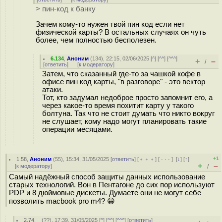
> пин-код к банку
Зачем кому-то нужен твой пин код если нет
физической карты? В остальных случаях он чуть
более, чем полностью бесполезен.
6.134
,
Аноним
(
134
), 22:15, 02/06/2025 [
^
] [
^^
] [
^^^
]
+
–
/
[
ответить
]
[
к модератору
]
Затем, что сказанный где-то за чашкой кофе в
офисе пин код карты, "в разговоре" - это вектор
атаки.
Тот, кто задумал недоброе просто запомнит его, а
через какое-то время похитит карту у такого
болтуна. Так что не стоит думать что никто вокруг
не слушает, кому надо могут планировать такие
операции месяцами.
+1
1.58
,
Аноним
(
55
), 15:34, 31/05/2025 [
ответить
] [
﹢﹢﹢
] [
· · ·
]
[
↓
] [
↑
]
+
–
[
к модератору
]
/
Самый надёжный способ защиты данных использование
старых технологий. Вон в Пентагоне до сих пор используют
PDP и 8 дюймовые дискеты. Думаете они не могут себе
позволить macbook pro m4? 😀
2.74
,
_
(
??
), 17:39, 31/05/2025 [
^
] [
^^
] [
^^^
] [
ответить
]