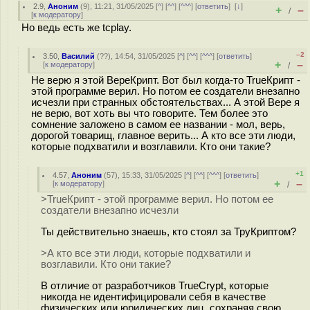
2.9
,
Аноним
(
9
), 11:21, 31/05/2025 [
^
] [
^^
] [
^^^
] [
ответить
]
[
↓
]
+
–
/
[
к модератору
]
Но ведь есть же tcplay.
–2
3.50
,
Василий
(
??
), 14:54, 31/05/2025 [
^
] [
^^
] [
^^^
] [
ответить
]
+
–
[
к модератору
]
/
Не верю я этой ВереКрипт. Вот был когда-то TrueКрипт -
этой программе верил. Но потом ее создатели внезапно
исчезли при странных обстоятельствах... А этой Вере я
не верю, вот хоть вы что говорите. Тем более это
сомнение заложено в самом ее названии - мол, верь,
дорогой товарищ, главное верить... А кто все эти люди,
которые подхватили и возглавили. Кто они такие?
+1
4.57
,
Аноним
(
57
), 15:33, 31/05/2025 [
^
] [
^^
] [
^^^
] [
ответить
]
+
–
[
к модератору
]
/
>TrueКрипт - этой программе верил. Но потом ее
создатели внезапно исчезли
Ты действительно знаешь, кто стоял за ТруКриптом?
>А кто все эти люди, которые подхватили и
возглавили. Кто они такие?
В отличие от разработчиков TrueCrypt, которые
никогда не идентифицировали себя в качестве
физических или юридических лиц, сохраняя свою