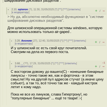
шифрования дисковых разделов".
2.10
,
opteron
(
?
), 11:30, 31/05/2025 [
^
] [
^^
] [
^^^
] [
ответить
]
+
–
/
[
к модератору
]
> Ну да, абсолютно необходимый функционал в "системе
шифрования дисковых разделов".
Для шпионской операционной системы windows, которую
можно использовать только air-gaped .
3.28
,
Аноним
(
27
), 12:40, 31/05/2025 [
^
] [
^^
] [
^^^
] [
ответить
]
+
–
/
[
к модератору
]
И у шпионский ос есть свой круг почитателкй.
Смотрим на дела из первого поста.
–1
3.68
,
_
(
??
), 17:29, 31/05/2025 [
^
] [
^^
] [
^^^
] [
ответить
]
+
–
[
к модератору
]
/
С восторгом довожу до вашего(С) - нонешние бинарные
линуксы - точно такие же, как и форточка - в этом
смысле! Ну на другой пул адресов стучат (а иначе цену
собьют), а так то, всё точно так же - каждый кистрок
летит к кому надо.
Пока не все из линуков, слава Гипертрону!, но
"популярные бинарные" ... ещё те твари! :-(