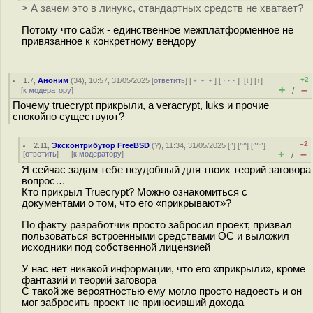
> А зачем это в линукс, стандартных средств не хватает?
Потому что сабж - единственное межплатформенное не
привязанное к конкретному вендору
+2
1.7
,
Аноним
(
34
), 10:57, 31/05/2025 [
ответить
] [
﹢﹢﹢
] [
· · ·
]
[
↓
] [
↑
]
+
–
[
к модератору
]
/
Почему truecrypt прикрыли, а veracrypt, luks и прочие
спокойно существуют?
–2
2.11
,
Эксконтрибутор FreeBSD
(
?
), 11:34, 31/05/2025 [
^
] [
^^
] [
^^^
]
+
–
[
ответить
]
[
к модератору
]
/
Я сейчас задам тебе неудобный для твоих теорий заговора
вопрос…
Кто прикрыл Truecrypt? Можно ознакомиться с
документами о том, что его «прикрывают»?
По факту разработчик просто забросил проект, призвал
пользоваться встроенными средствами ОС и выложил
исходники под собственной лицензией
У нас нет никакой информации, что его «прикрыли», кроме
фантазий и теорий заговора
С такой же вероятностью ему могло просто надоесть и он
мог забросить проект не приносивший дохода