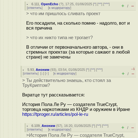
6.111
,
OpenEcho
(
?
), 17:25, 01/06/2025 [
^
] [
^^
] [
^^^
]
+
–
/
[
ответить
]
[
к модератору
]
> что им пришлось сливать проект
Его посадили, на сколько помню - надолго, вот и
вся причина
> что их никто типа не трогает?
В отличии от первоначального автора, - они в
стремных проектах (за которые сажают в любой
стране) не замечены
–1
5.93
,
Аноним
(
93
), 03:54, 01/06/2025 [
^
] [
^^
] [
^^^
]
+
–
[
ответить
]
[
↓
] [
↑
] [
к модератору
]
/
> Ты действительно знаешь, кто стоял за
ТруКриптом?
Вкратце тут рассказывается:
История Пола Ле Ру — создателя TrueCrypt,
торговца наркотиками из КНДР и оружием в Иране
https://tproger.ru/articles/pol-le-ru
6.109
,
Аноним
(
57
), 16:20, 01/06/2025 [
^
] [
^^
] [
^^^
]
+
–
/
[
ответить
]
[
к модератору
]
>История Пола Ле Ру — создателя TrueCrypt,