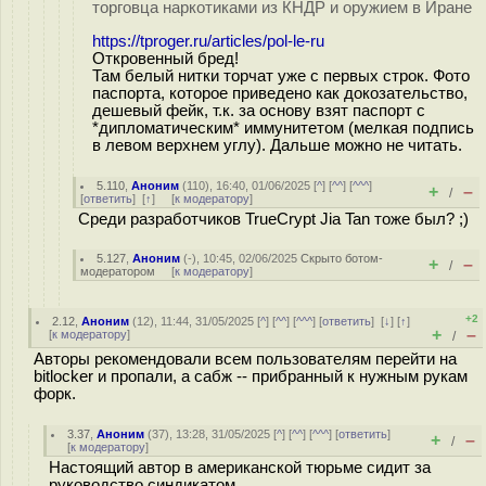
торговца наркотиками из КНДР и оружием в Иране
https://tproger.ru/articles/pol-le-ru
Откровенный бред!
Там белый нитки торчат уже с первых строк. Фото
паспорта, которое приведено как докозательство,
дешевый фейк, т.к. за основу взят паспорт с
*дипломатическим* иммунитетом (мелкая подпись
в левом верхнем углу). Дальше можно не читать.
5.110
,
Аноним
(
110
), 16:40, 01/06/2025 [
^
] [
^^
] [
^^^
]
+
–
/
[
ответить
]
[
↑
] [
к модератору
]
Среди разработчиков TrueCrypt Jia Tan тоже был? ;)
5.127
,
Аноним
(
-
), 10:45, 02/06/2025
Скрыто ботом-
+
–
/
модератором
[
к модератору
]
+2
2.12
,
Аноним
(
12
), 11:44, 31/05/2025 [
^
] [
^^
] [
^^^
] [
ответить
]
[
↓
] [
↑
]
+
–
[
к модератору
]
/
Авторы рекомендовали всем пользователям перейти на
bitlocker и пропали, а сабж -- прибранный к нужным рукам
форк.
3.37
,
Аноним
(
37
), 13:28, 31/05/2025 [
^
] [
^^
] [
^^^
] [
ответить
]
+
–
/
[
к модератору
]
Настоящий автор в американской тюрьме сидит за
руководство синдикатом.