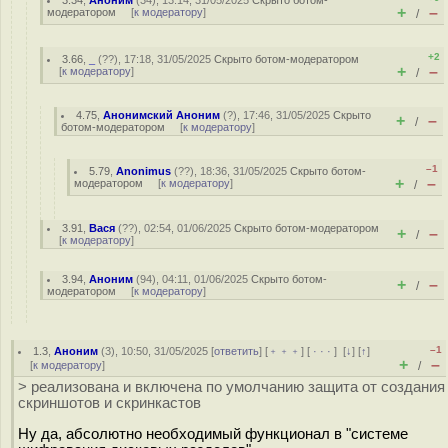
3.34
,
Аноним
(
34
), 13:14, 31/05/2025
Скрыто ботом-
+
–
модератором
[
к модератору
]
/
+2
3.66
,
_
(
??
), 17:18, 31/05/2025
Скрыто ботом-модератором
+
–
[
к модератору
]
/
4.75
,
Анонимский Аноним
(
?
), 17:46, 31/05/2025
Скрыто
+
–
/
ботом-модератором
[
к модератору
]
–1
5.79
,
Anonimus
(
??
), 18:36, 31/05/2025
Скрыто ботом-
+
–
модератором
[
к модератору
]
/
3.91
,
Вася
(
??
), 02:54, 01/06/2025
Скрыто ботом-модератором
+
–
/
[
к модератору
]
3.94
,
Аноним
(
94
), 04:11, 01/06/2025
Скрыто ботом-
+
–
/
модератором
[
к модератору
]
–1
1.3
,
Аноним
(
3
), 10:50, 31/05/2025 [
ответить
] [
﹢﹢﹢
] [
· · ·
]
[
↓
] [
↑
]
+
–
[
к модератору
]
/
> реализована и включена по умолчанию защита от создания
скриншотов и скринкастов
Ну да, абсолютно необходимый функционал в "системе