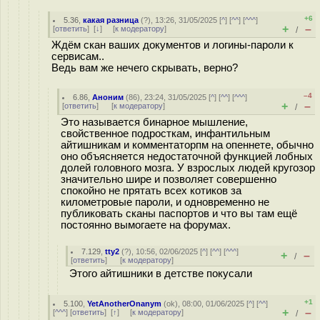
+6
5.36
,
какая разница
(
?
), 13:26, 31/05/2025 [
^
] [
^^
] [
^^^
]
+
–
[
ответить
]
[
↓
] [
к модератору
]
/
Ждём скан ваших документов и логины-пароли к
сервисам..
Ведь вам же нечего скрывать, верно?
–4
6.86
,
Аноним
(
86
), 23:24, 31/05/2025 [
^
] [
^^
] [
^^^
]
+
–
[
ответить
]
[
к модератору
]
/
Это называется бинарное мышление,
свойственное подросткам, инфантильным
айтишникам и комментаторпм на опеннете, обычно
оно объясняется недостаточной функцией лобных
долей головного мозга. У взрослых людей кругозор
значительно шире и позволяет совершенно
спокойно не прятать всех котиков за
километровые пароли, и одновременно не
публиковать сканы паспортов и что вы там ещё
постоянно вымогаете на форумах.
7.129
,
tty2
(
?
), 10:56, 02/06/2025 [
^
] [
^^
] [
^^^
]
+
–
/
[
ответить
]
[
к модератору
]
Этого айтишники в детстве покусали
+1
5.100
,
YetAnotherOnanym
(
ok
), 08:00, 01/06/2025 [
^
] [
^^
]
+
–
[
^^^
] [
ответить
]
[
↑
] [
к модератору
]
/