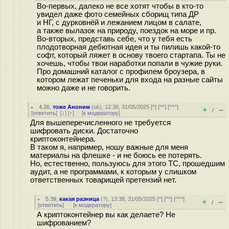
Во-первых, далеко не все хотят чтобы в кто-то
увидел даже фото семейных сборищ типа ДР
и НГ, с дурковнёй и лежанием лицом в салате,
а также вылазок на природу, поездок на море и пр.
Во-вторых, представь себе, что у тебя есть
плодотворная дебютная идея и ты пилишь какой-то
софт, который ляжет в основу твоего стартапа. Ты не
хочешь, чтобы твои наработки попали в чужие руки.
Про домашний каталог с профилем броузера, в
котором лежат печеньки для входа на разные сайты
можно даже и не говорить.
4.26
,
тоже Аноним
(
ok
), 12:38, 31/05/2025 [
^
] [
^^
] [
^^^
]
+
–
/
[
ответить
]
[
↓
] [
↑
] [
к модератору
]
Для вышеперечисленного не требуется
шифровать диски. Достаточно
криптоконтейнера.
В таком я, например, ношу важные для меня
материалы на флешке - и не боюсь ее потерять.
Но, естественно, пользуюсь для этого ТС, прошедшим
аудит, а не программами, к которым у слишком
ответственных товарищей претензий нет.
5.39
,
какая разница
(
?
), 13:38, 31/05/2025 [
^
] [
^^
] [
^^^
]
+
–
/
[
ответить
]
[
к модератору
]
А криптоконтейнер вы как делаете? Не
шифрованием?