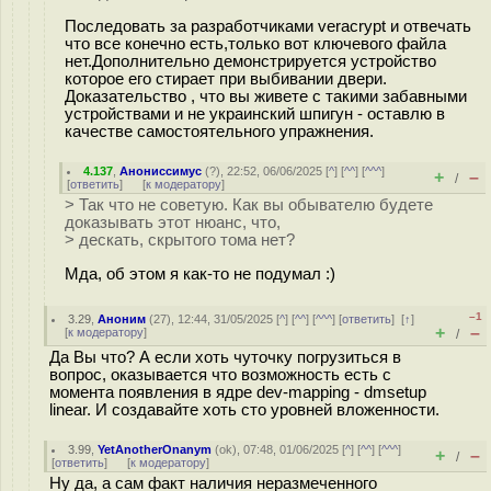
Последовать за разработчиками veracrypt и отвечать
что все конечно есть,только вот ключевого файла
нет.Дополнительно демонстрируется устройство
которое его стирает при выбивании двери.
Доказательство , что вы живете с такими забавными
устройствами и не украинский шпигун - оставлю в
качестве самостоятельного упражнения.
4.137
,
Анониссимус
(
?
), 22:52, 06/06/2025 [
^
] [
^^
] [
^^^
]
+
–
/
[
ответить
]
[
к модератору
]
> Так что не советую. Как вы обывателю будете
доказывать этот нюанс, что,
> дескать, скрытого тома нет?
Мда, об этом я как-то не подумал :)
–1
3.29
,
Аноним
(
27
), 12:44, 31/05/2025 [
^
] [
^^
] [
^^^
] [
ответить
]
[
↑
]
+
–
[
к модератору
]
/
Да Вы что? А если хоть чуточку погрузиться в
вопрос, оказывается что возможность есть с
момента появления в ядре dev-mapping - dmsetup
linear. И создавайте хоть сто уровней вложенности.
3.99
,
YetAnotherOnanym
(
ok
), 07:48, 01/06/2025 [
^
] [
^^
] [
^^^
]
+
–
/
[
ответить
]
[
к модератору
]
Ну да, а сам факт наличия неразмеченного