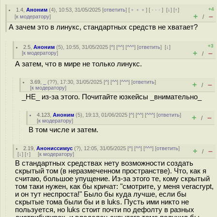
+4
1.4
,
Аноним
(
4
), 10:53, 31/05/2025 [
ответить
] [
﹢﹢﹢
] [
· · ·
]
[
↓
] [
↑
]
+
–
[
к модератору
]
/
А зачем это в линукс, стандартных средств не хватает?
+3
2.5
,
Аноним
(
5
), 10:55, 31/05/2025 [
^
] [
^^
] [
^^^
] [
ответить
]
[
↓
]
+
–
[
к модератору
]
/
А затем, что в мире не только линукс.
3.69
,
_
(
??
), 17:30, 31/05/2025 [
^
] [
^^
] [
^^^
] [
ответить
]
+
–
/
[
к модератору
]
_НЕ_ из-за этого. Почитайте юзкейсы _внимательно_
4.123
,
Аноним
(
5
), 19:13, 01/06/2025 [
^
] [
^^
] [
^^^
] [
ответить
]
+
–
/
[
к модератору
]
В том числе и затем.
2.19
,
Анониссимус
(
?
), 12:05, 31/05/2025 [
^
] [
^^
] [
^^^
] [
ответить
]
+
–
/
[
↓
] [
↑
] [
к модератору
]
В стандартных средствах нету возможности создать
скрытый том (в неразмеченном пространстве). Что, как я
считаю, большое упущение. Из-за этого те, кому скрытый
том таки нужен, как бы кричат: "смотрите, у меня veracrypt,
и он тут неспроста!" Было бы куда лучше, если бы
скрытые тома были бы и в luks. Пусть ими никто не
пользуется, но luks стоит почти по дефолту в разных