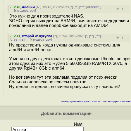
2.40
,
Аноним
(
40
), 05:43, 20/12/2023 [
^
] [
^^
] [
^^^
] [
ответить
]
+
–
/
[
к модератору
]
Это нужно для производителей NAS.
SOHO серия выходит на ARM64, выявляются недоделки и
пожелания и далее подобное выходит на AMD64.
2.41
,
Второй из Кукуева
(
?
), 19:56, 20/12/2023 [
^
] [
^^
] [
^^^
]
+
–
/
[
ответить
]
[
к модератору
]
Ну представить когда нужны одинаковые системы для
amd64 и arm64 легко
У меня на двух десктопах стоят одинаковые Ubuntu, но при
этом одна из них это Ryzen 5 5600/96Gb RAM/RTX 3070, а
другая Rpi4B+ 8Gb с arm64
Но вот зачем тут эта реклама поделия от психически
больного человека не совсем понятно
Ну делает и делает, но зачем пропускать тут новости?
игнорирование участников
|
лог модерирования
Добавить комментарий
Имя: