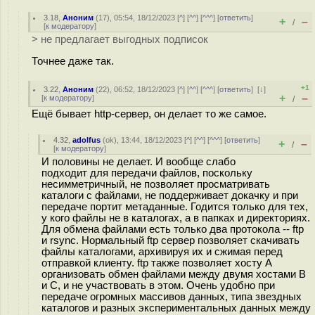
3.18
,
Аноним
(
17
), 05:54, 18/12/2023 [
^
] [
^^
] [
^^^
] [
ответить
]
+
–
/
[
к модератору
]
> не предлагает выгодных подписок
Точнее даже так.
+1
3.22
,
Аноним
(
22
), 06:52, 18/12/2023 [
^
] [
^^
] [
^^^
] [
ответить
]
[
↓
]
+
–
[
к модератору
]
/
Ещё бывает http-сервер, он делает то же самое.
4.32
,
adolfus
(
ok
), 13:44, 18/12/2023 [
^
] [
^^
] [
^^^
] [
ответить
]
+
–
/
[
к модератору
]
И половины не делает. И вообще слабо
подходит для передачи файлов, поскольку
несимметричный, не позволяет просматривать
каталоги с файлами, не поддерживает докачку и при
передаче портит метаданные. Годится только для тех,
у кого файлы не в каталогах, а в папках и директориях.
Для обмена файлами есть только два протокола -- ftp
и rsync. Нормальный ftp сервер позволяет скачивать
файлы каталогами, архивируя их и сжимая перед
отправкой клиенту. ftp также позволяет хосту А
организовать обмен файлами между двумя хостами B
и C, и не участвовать в этом. Очень удобно при
передаче огромных массивов данных, типа звездных
каталогов и разных экспериментальных данных между