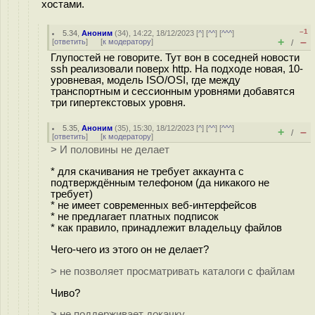
хостами.
–1
5.34
,
Аноним
(
34
), 14:22, 18/12/2023 [
^
] [
^^
] [
^^^
]
+
–
[
ответить
]
[
к модератору
]
/
Глупостей не говорите. Тут вон в соседней новости
ssh реализовали поверх http. На подходе новая, 10-
уровневая, модель ISO/OSI, где между
транспортным и сессионным уровнями добавятся
три гипертекстовых уровня.
5.35
,
Аноним
(
35
), 15:30, 18/12/2023 [
^
] [
^^
] [
^^^
]
+
–
/
[
ответить
]
[
к модератору
]
> И половины не делает
* для скачивания не требует аккаунта с
подтверждённым телефоном (да никакого не
требует)
* не имеет современных веб-интерфейсов
* не предлагает платных подписок
* как правило, принадлежит владельцу файлов
Чего-чего из этого он не делает?
> не позволяет просматривать каталоги с файлам
Чиво?
> не поддерживает докачку