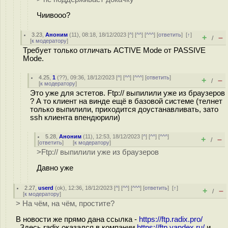
Чиивооо?
3.23
,
Аноним
(
11
), 08:18, 18/12/2023 [
^
] [
^^
] [
^^^
] [
ответить
]
[
↑
]
+
–
/
[
к модератору
]
Требует только отличать ACTIVE Mode от PASSIVE
Mode.
4.25
,
1
(
??
), 09:36, 18/12/2023 [
^
] [
^^
] [
^^^
] [
ответить
]
+
–
/
[
к модератору
]
Это уже для эстетов. Ftp:// выпилили уже из браузеров
? А то клиент на винде ещё в базовой системе (телнет
только выпилили, приходится доустанавливать, зато
ssh клиента впендюрили)
5.28
,
Аноним
(
11
), 12:53, 18/12/2023 [
^
] [
^^
] [
^^^
]
+
–
/
[
ответить
]
[
к модератору
]
>Ftp:// выпилили уже из браузеров
Давно уже
2.27
,
userd
(
ok
), 12:36, 18/12/2023 [
^
] [
^^
] [
^^^
] [
ответить
]
[
↑
]
+
–
/
[
к модератору
]
> На чём, на чём, простите?
В новости же прямо дана ссылка -
https://ftp.radix.pro/
. Здесь radix оказался в компании
https://ftp.yandex.ru/
и