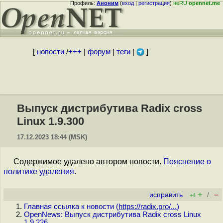
Профиль:
Аноним
(
вход
|
регистрация
)
неRU
opennet.me
[
новости
/
+++
|
форум
|
теги
|
]
Выпуск дистрибутива Radix cross
Linux 1.9.300
17.12.2023 18:44 (MSK)
Содержимое удалено автором новости.
Пояснение о
политике удаления
.
+
–
исправить
/
+4
Главная ссылка к новости (
https://radix.pro/...
)
OpenNews: Выпуск дистрибутива Radix cross Linux
1.9.226