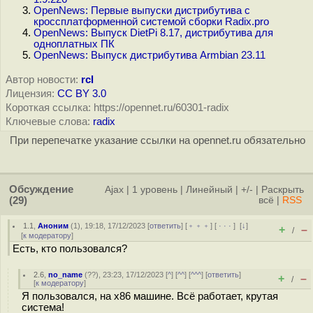
OpenNews: Первые выпуски дистрибутива с
кроссплатформенной системой сборки Radix.pro
OpenNews: Выпуск DietPi 8.17, дистрибутива для
одноплатных ПК
OpenNews: Выпуск дистрибутива Armbian 23.11
Автор новости:
rcl
Лицензия:
CC BY 3.0
Короткая ссылка: https://opennet.ru/60301-radix
Ключевые слова:
radix
При перепечатке указание ссылки на opennet.ru обязательно
Обсуждение
Ajax
|
1 уровень
|
Линейный
|
+/-
|
Раскрыть
(29)
всё
|
RSS
1.1
,
Аноним
(
1
), 19:18, 17/12/2023 [
ответить
] [
﹢﹢﹢
] [
· · ·
]
[
↓
]
+
–
/
[
к модератору
]
Есть, кто пользовался?
2.6
,
no_name
(
??
), 23:23, 17/12/2023 [
^
] [
^^
] [
^^^
] [
ответить
]
+
–
/
[
к модератору
]
Я пользовался, на x86 машине. Всё работает, крутая
система!