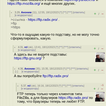
https://ftp.mozilla.org/
и ещё многих других.
3.29
,
Аноним
(
11
), 12:55, 18/12/2023 [
^
] [
^^
] [
^^^
] [
ответить
]
+
–
/
[
к модератору
]
>ссылка -
https://ftp.radix.pro/
.
>ftp
>https
Что-то я ощущаю какую-то подставу, но не могу точно
сформулировать, какую.
4.31
,
rcl
(
ok
), 13:41, 18/12/2023 [
^
] [
^^
] [
^^^
] [
ответить
]
+
–
/
[
к модератору
]
А здесь вы не видите подставы:
https://ftp.gnu.org/
?
4.36
,
Аноним
(
35
), 15:35, 18/12/2023 [
^
] [
^^
] [
^^^
] [
ответить
]
+
–
/
[
↓
] [
к модератору
]
А вы попробуйте
ftp://ftp.radix.pro/
–1
5.37
,
rcl
(
ok
), 16:16, 18/12/2023 [
^
] [
^^
] [
^^^
] [
ответить
]
+
–
[
к модератору
]
/
FTP теперь только через клиентов типа
FileZilla, а для браузеров
https://ftp.radix.pro/
по
тому, что браузеры теперь не любят FTP.