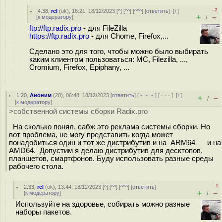
–2
4.38
,
rcl
(
ok
), 16:21, 18/12/2023 [
^
] [
^^
] [
^^^
] [
ответить
]
[
↑
]
+
–
[
к модератору
]
/
ftp://ftp.radix.pro
- для FileZilla
https://ftp.radix.pro
- для Chome, Firefox,...
Сделано это для того, чтобы можно было выбирать
каким клиентом пользоваться: MC, Filezilla, ...,
Cromium, Firefox, Epiphany, ...
1.20
,
Аноним
(
20
), 06:48, 18/12/2023 [
ответить
] [
﹢﹢﹢
] [
· · ·
]
[
↑
]
+
–
/
[
к модератору
]
>собственной системы сборки Radix.pro
На сколько понял, сабж это реклама системы сборки. Но
вот проблема, не могу представить когда может
понадобиться один и тот же дистрибутив и на ARM64 и на
AMD64. Допустим я делаю дистрибутив для десктопов,
планшетов, смартфонов. Буду использовать разные среды
рабочего стола.
–1
2.33
,
rcl
(
ok
), 13:44, 18/12/2023 [
^
] [
^^
] [
^^^
] [
ответить
]
+
–
[
к модератору
]
/
Используйте на здоровье, собирать можно разные
наборы пакетов.