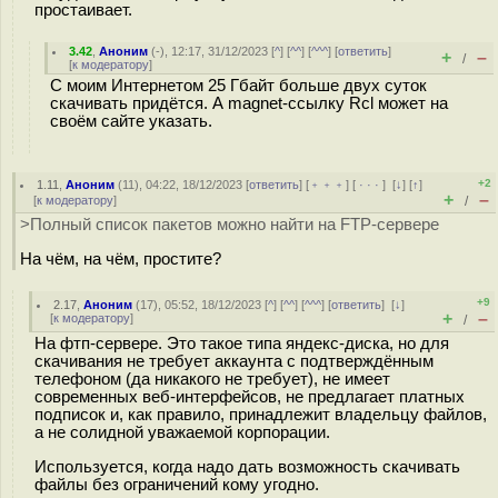
простаивает.
3.42
,
Аноним
(
-
), 12:17, 31/12/2023 [
^
] [
^^
] [
^^^
] [
ответить
]
+
–
/
[
к модератору
]
С моим Интернетом 25 Гбайт больше двух суток
скачивать придётся. А magnet-ссылку Rcl может на
своём сайте указать.
+2
1.11
,
Аноним
(
11
), 04:22, 18/12/2023 [
ответить
] [
﹢﹢﹢
] [
· · ·
]
[
↓
] [
↑
]
+
–
[
к модератору
]
/
>Полный список пакетов можно найти на FTP-сервере
На чём, на чём, простите?
+9
2.17
,
Аноним
(
17
), 05:52, 18/12/2023 [
^
] [
^^
] [
^^^
] [
ответить
]
[
↓
]
+
–
[
к модератору
]
/
На фтп-сервере. Это такое типа яндекс-диска, но для
скачивания не требует аккаунта с подтверждённым
телефоном (да никакого не требует), не имеет
современных веб-интерфейсов, не предлагает платных
подписок и, как правило, принадлежит владельцу файлов,
а не солидной уважаемой корпорации.
Используется, когда надо дать возможность скачивать
файлы без ограничений кому угодно.