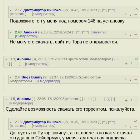
+5
2.12
,
Дистрибутор Линюксь
(
?
), 04:42, 18/12/2023 [
^
] [
^^
] [
^^^
]
+
–
[
ответить
]
[
к модератору
]
/
Подожжите, он у меня под номером 146 на установку.
2.43
,
Аноним
(
-
), 10:36, 22/01/2024 [
^
] [
^^
] [
^^^
] [
ответить
]
+
–
/
[
к модератору
]
Не могу его скачать, сайт из Тора не открывается.
1.3
,
Аноним
(
3
), 21:07, 17/12/2023
Скрыто ботом-модератором
[
﹢﹢
+2
+
–
﹢
] [
· · ·
] [
к модератору
]
/
2.4
,
Bugs Bunny
(
?
), 21:37, 17/12/2023
Скрыто ботом-
+
–
/
модератором
[
к модератору
]
1.5
,
Аноним
(
-
), 22:05, 17/12/2023 [
ответить
] [
﹢﹢﹢
] [
· · ·
]
[
↓
] [
↑
]
+
–
/
[
к модератору
]
Сделайте возможность скачать его торрентом, пожалуйста.
–1
2.13
,
Дистрибутор Линюксь
(
?
), 04:45, 18/12/2023 [
^
] [
^^
] [
^^^
]
+
–
[
ответить
]
[
к модератору
]
/
Да, пусть на Рутор закинут, а то, после того как я скачал
оттуда всю Сейлормун, у меня там платная подписка