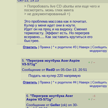
Окт-13, 19:13
> Попробовать live CD ubuntы или еще чего и
посмотреть. можь глюк минта
> не документированный +)
Это проблема массова как я почитал.
Кулер у меня идет они в ноуте.
Идет он на проц и на видюху. Сменил
термопасту. Эффект есть. Но перегрев
всеравно..... Как заставить крутиться его
быстрее.
Ответить
|
Правка
|
^ к родителю #3
|
Наверх
|
Cообщить
модератору
5.
"Перегрев ноутбука Acer Aspire
+
–
/
V3-571g"
Сообщение от
RedD
on 05-Окт-13, 20:51
Подать на кулер 220 напрямую
Ответить
|
Правка
|
^ к родителю #4
|
Наверх
|
Cообщить
модератору
6.
"Перегрев ноутбука Acer
–1
+
–
Aspire V3-571g"
/
Сообщение от
Geller
(ok) on 30-