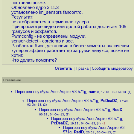
поставлю позже.
Обновлено ядро 3.11.3
установлено lm_sensors fancontrol.
Результат:
не отображается в терминале кулера.
При просмотре видео или долгой работы достигает 105
градусов и оффается.
Pwmconfig - не определены модули.
sensor-detect - coretemp и все.
Разблокал биос, установил в биосе моменты включения
кулеров эффект работает до загрузки линукса, позже не
хотит.
Что делать помогите?
Ответить
|
Правка
|
Cообщить модератору
Оглавление
Перегрев ноутбука Acer Aspire V3-571g
,
name
,
17:13 , 02-Окт-13, (1)
Перегрев ноутбука Acer Aspire V3-571g
,
PcDeaDZ
,
17:49 ,
02-Окт-13, (2)
Перегрев ноутбука Acer Aspire V3-571g
,
RedD
,
00:28 , 04-Окт-13, (3)
Перегрев ноутбука Acer Aspire V3-571g
,
PcDeaDZ
,
19:13 , 04-Окт-13, (4)
–1
Перегрев ноутбука Acer Aspire V3-
571g
,
RedD
,
20:51 , 05-Окт-13, (5)