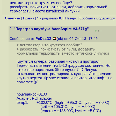
вентиляторы-то крутятся вообще?
разобрать, почистисть от пыли, добавить нормальной
термопасты вместо китайской липучки
Ответить
|
Правка
|
^ к родителю #0
|
Наверх
|
Cообщить модератору
2.
"Перегрев ноутбука Acer Aspire V3-571g"
+
–
/
Сообщение от
PcDeaDZ
(ok) on 02-Окт-13, 17:49
> вентиляторы-то крутятся вообще?
> разобрать, почистисть от пыли, добавить
нормальной термопасты вместо китайской липучки
Крутятся кулера, разбирал чистил и протирал.
Термопаста изменит на 5-10 градусов состояние. Но
это разве нормально 95 градусов? :D Линукс
отказывается контроллировать кулера. И lm_sensors
крутил вертел. tlp уже ставил и юпитер. итог ниф... не
помогает (((
nouveau-pci-0100
Adapter: PCI adapter
temp1: +102.0°C (high = +95.0°C, hyst = +3.0°C)
(crit = +105.0°C, hyst = +5.0°C)
(emerg = +135.0°C, hyst = +5.0°C)