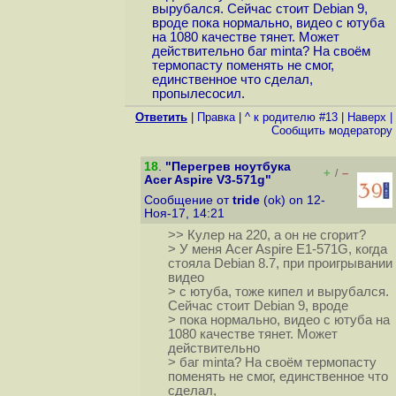
вырубался. Сейчас стоит Debian 9,
вроде пока нормально, видео с ютуба
на 1080 качестве тянет. Может
действительно баг minta? На своём
термопасту поменять не смог,
единственное что сделал,
пропылесосил.
Ответить
|
Правка
|
^ к родителю #13
|
Наверх
|
Cообщить модератору
18
.
"Перегрев ноутбука
+
–
/
Acer Aspire V3-571g"
Сообщение от
tride
(ok) on 12-
Ноя-17, 14:21
>> Кулер на 220, а он не сгорит?
> У меня Acer Aspire E1-571G, когда
стояла Debian 8.7, при проигрывании
видео
> с ютуба, тоже кипел и вырубался.
Сейчас стоит Debian 9, вроде
> пока нормально, видео с ютуба на
1080 качестве тянет. Может
действительно
> баг minta? На своём термопасту
поменять не смог, единственное что
сделал,