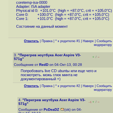
coretemp-isa-0000
Adapter: ISA adapter
Physical id 0: +101.0°C (high = +87.0°C, crit = +105.0°C)
Core 0: +100.0°C (high = +87.0°C, crit = +105.0°C)
Core 1: +101.0°C (high = +87.0°C, crit = +105.0°C)
Состояние на данный момент
Ответить
|
Правка
|
^ к родителю #1
|
Наверх
|
Cообщить
модератору
3.
"Перегрев ноутбука Acer Aspire V3-
+
–
/
571g"
Сообщение от
RedD
on 04-Окт-13, 00:28
Попробовать live CD ubuntы или еще чего и
посмотреть. можь глюк минта не
документированный +)
Ответить
|
Правка
|
^ к родителю #2
|
Наверх
|
Cообщить
модератору
4.
"Перегрев ноутбука Acer Aspire V3-
+
–
/
–1
571g"
Сообщение от
PcDeaDZ
(ok) on 04-