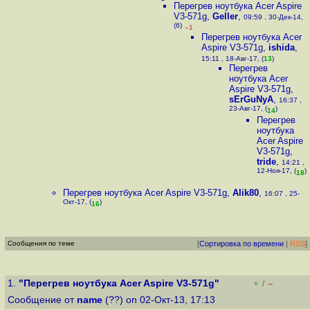
Перегрев ноутбука Acer Aspire
V3-571g
,
Geller
,
09:59 , 30-Дек-14,
(6)
–1
Перегрев ноутбука Acer
Aspire V3-571g
,
ishida
,
15:11 , 18-Авг-17, (
13
)
Перегрев
ноутбука Acer
Aspire V3-571g
,
sErGuNyA
,
16:37 ,
23-Авг-17, (
)
14
Перегрев
ноутбука
Acer Aspire
V3-571g
,
tride
,
14:21 ,
12-Ноя-17, (
)
18
Перегрев ноутбука Acer Aspire V3-571g
,
Alik80
,
16:07 , 25-
Окт-17, (
)
16
Сообщения по теме
[
Сортировка по времени
|
RSS
]
1.
"Перегрев ноутбука Acer Aspire V3-571g"
+
–
/
Сообщение от
name
(??) on 02-Окт-13, 17:13