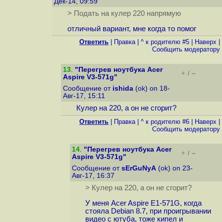
Дек-14, 09:59
> Подать на кулер 220 напрямую
отличный вариант, мне когда то помог
Ответить
|
Правка
|
^ к родителю #5
|
Наверх
|
Cообщить модератору
13
.
"Перегрев ноутбука Acer
+
–
/
Aspire V3-571g"
Сообщение от
ishida
(ok) on 18-
Авг-17, 15:11
Кулер на 220, а он не сгорит?
Ответить
|
Правка
|
^ к родителю #6
|
Наверх
|
Cообщить модератору
14
.
"Перегрев ноутбука Acer
+
–
/
Aspire V3-571g"
Сообщение от
sErGuNyA
(ok) on 23-
Авг-17, 16:37
> Кулер на 220, а он не сгорит?
У меня Acer Aspire E1-571G, когда
стояла Debian 8.7, при проигрывании
видео с ютуба, тоже кипел и