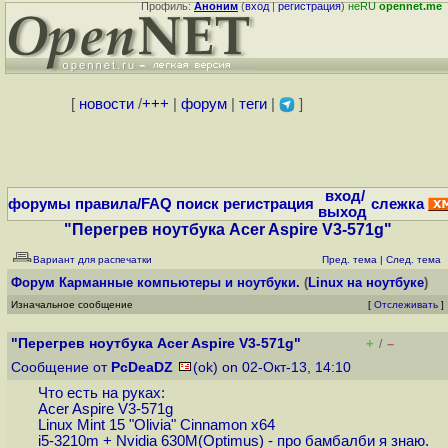
Профиль:
Аноним
(
вход
|
регистрация
)
неRU
opennet.me
[
новости
/
+++
|
форум
|
теги
|
]
вход/
форумы
правила/FAQ
поиск
регистрация
слежка
выход
"Перегрев ноутбука Acer Aspire V3-571g"
Вариант для распечатки
Пред. тема
|
След. тема
Форум
Карманные компьютеры и ноутбуки.
(
Linux на ноутбуке
)
Изначальное сообщение
[
Отслеживать
]
"Перегрев ноутбука Acer Aspire V3-571g"
+
–
/
Сообщение от
PcDeaDZ
(ok) on 02-Окт-13, 14:10
Что есть на руках:
Acer Aspire V3-571g
Linux Mint 15 "Olivia" Cinnamon x64
i5-3210m + Nvidia 630M(Optimus) - про бамбалби я знаю.