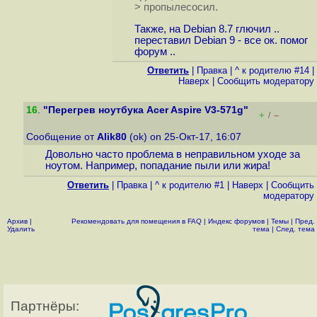
> пропылесосил.
Также, на Debian 8.7 глючил ..
переставил Debian 9 - все ок. помог
форум ..
Ответить
|
Правка
|
^ к родителю #14
|
Наверх
|
Cообщить модератору
16
.
"Перегрев ноутбука Acer Aspire V3-571g"
+
–
/
Сообщение от
Alik80
(ok) on 25-Окт-17, 16:07
Довольно часто проблема в неправильном уходе за
ноутом. Например, попадание пыли или жира!
Ответить
|
Правка
|
^ к родителю #1
|
Наверх
|
Cообщить
модератору
Архив
|
Рекомендовать для помещения в FAQ
|
Индекс форумов
|
Темы
|
Пред.
Удалить
тема
|
След. тема
Партнёры: