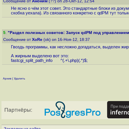
Сообщение от
Аноним
(??) on 28-Окт-12, 12:54
Не ясно о чём этот совет. Это стандартные блоки из док
скобка уехала). Из связанного конкретно с qdPM тут тольк
5
.
"Раздел полезных советов: Запуск qdPM под управлением n
Сообщение от
XoRe
(ok) on 16-Ноя-12, 18:37
Гвоздь программы, как несложно догадаться, выделен жирн
А жирным выделено вот это:
fastcgi_split_path_info ^(.+\.php)(.*)$;
Архив
|
Удалить
Партнёры: