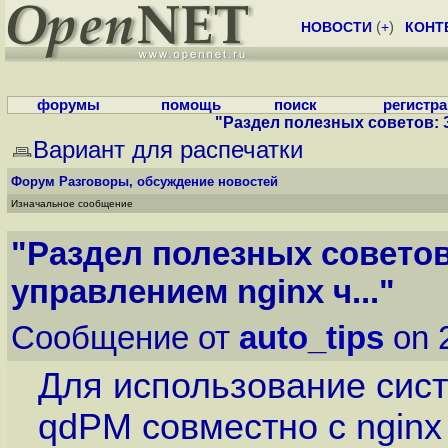
НОВОСТИ
(
+
)
КОНТ
форумы
помощь
поиск
регистр
"Раздел полезных советов: З
Вариант для распечатки
Форум
Разговоры, обсуждение новостей
Изначальное сообщение
"Раздел полезных советов
управлением nginx ч..."
Сообщение от
auto_tips
on 
Для использование сис
qdPM совместно с nginx