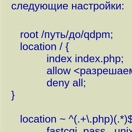
следующие настройки:
root /путь/до/qdpm;
location / {
index index.php;
allow <разрешаем 
deny all;
}
location ~ ^(.+\.php)(.*)$
fastcgi_pass unix:/t