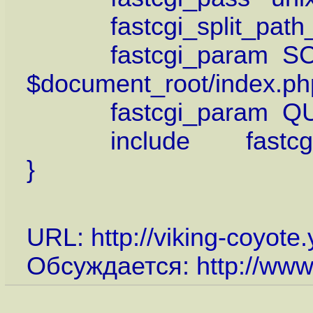
fastcgi_split_path_in
fastcgi_param SCR
$document_root/index.ph
fastcgi_param QUER
include fastcgi_
}
URL:
http://viking-coyot
Обсуждается:
http://www