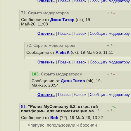
Ответить
|
Правка
|
Наверх
|
Cообщить модератору
71. Скрыто модератором
+
–
/
Сообщение от
Джон Титор
(ok), 19-
Май-26, 11:08
Ответить
|
Правка
|
Наверх
|
Cообщить модератору
72. Скрыто модератором
+
–
/
Сообщение от
AleksK
(ok), 19-Май-26, 11:11
Ответить
|
Правка
|
Наверх
|
Cообщить модератору
103
. Скрыто модератором
+
–
/
Сообщение от
Джон Титор
(ok), 19-
Май-26, 20:54
Ответить
|
Правка
|
Наверх
|
Cообщить модератору
81.
"Релиз MyCompany 6.2, открытой
+1
+
–
платформы для автоматизации ма..."
/
Сообщение от
Bob
(??), 19-Май-26, 13:22
>папуас, попользовали и бросили