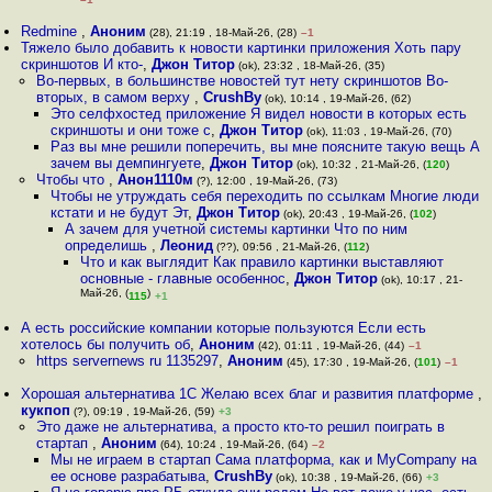
Redmine
,
Аноним
(28), 21:19 , 18-Май-26, (28)
–1
Тяжело было добавить к новости картинки приложения Хоть пару
скриншотов И кто-
,
Джон Титор
(ok), 23:32 , 18-Май-26, (35)
Во-первых, в большинстве новостей тут нету скриншотов Во-
вторых, в самом верху
,
CrushBy
(ok), 10:14 , 19-Май-26, (62)
Это селфхостед приложение Я видел новости в которых есть
скриншоты и они тоже с
,
Джон Титор
(ok), 11:03 , 19-Май-26, (70)
Раз вы мне решили поперечить, вы мне поясните такую вещь А
зачем вы демпингуете
,
Джон Титор
(ok), 10:32 , 21-Май-26, (
120
)
Чтобы что
,
Анон1110м
(?), 12:00 , 19-Май-26, (73)
Чтобы не утруждать себя переходить по ссылкам Многие люди
кстати и не будут Эт
,
Джон Титор
(ok), 20:43 , 19-Май-26, (
102
)
А зачем для учетной системы картинки Что по ним
определишь
,
Леонид
(??), 09:56 , 21-Май-26, (
112
)
Что и как выглядит Как правило картинки выставляют
основные - главные особеннос
,
Джон Титор
(ok), 10:17 , 21-
Май-26, (
)
115
+1
А есть российские компании которые пользуются Если есть
хотелось бы получить об
,
Аноним
(42), 01:11 , 19-Май-26, (44)
–1
https servernews ru 1135297
,
Аноним
(45), 17:30 , 19-Май-26, (
101
)
–1
Хорошая альтернатива 1С Желаю всех благ и развития платформе
,
кукпоп
(?), 09:19 , 19-Май-26, (59)
+3
Это даже не альтернатива, а просто кто-то решил поиграть в
стартап
,
Аноним
(64), 10:24 , 19-Май-26, (64)
–2
Мы не играем в стартап Сама платформа, как и MyCompany на
ее основе разрабатыва
,
CrushBy
(ok), 10:38 , 19-Май-26, (66)
+3