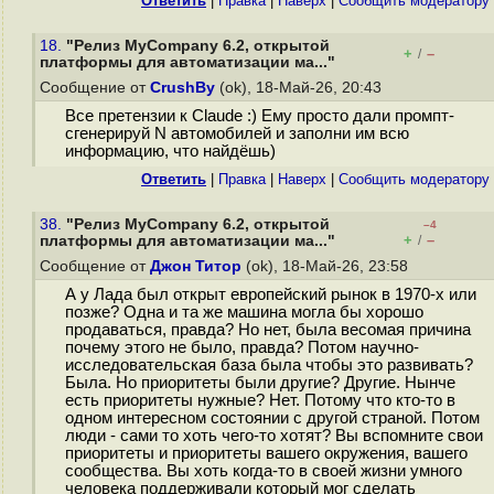
Ответить
|
Правка
|
Наверх
|
Cообщить модератору
18.
"Релиз MyCompany 6.2, открытой
+
–
/
платформы для автоматизации ма..."
Сообщение от
CrushBy
(ok), 18-Май-26, 20:43
Все претензии к Claude :) Ему просто дали промпт-
сгенерируй N автомобилей и заполни им всю
информацию, что найдёшь)
Ответить
|
Правка
|
Наверх
|
Cообщить модератору
38.
"Релиз MyCompany 6.2, открытой
–4
+
–
платформы для автоматизации ма..."
/
Сообщение от
Джон Титор
(ok), 18-Май-26, 23:58
А у Лада был открыт европейский рынок в 1970-х или
позже? Одна и та же машина могла бы хорошо
продаваться, правда? Но нет, была весомая причина
почему этого не было, правда? Потом научно-
исследовательская база была чтобы это развивать?
Была. Но приоритеты были другие? Другие. Нынче
есть приоритеты нужные? Нет. Потому что кто-то в
одном интересном состоянии с другой страной. Потом
люди - сами то хоть чего-то хотят? Вы вспомните свои
приоритеты и приоритеты вашего окружения, вашего
сообщества. Вы хоть когда-то в своей жизни умного
человека поддерживали который мог сделать