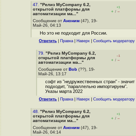
47.
"Релиз MyCompany 6.2,
+1
открытой платформы для
+
–
/
автоматизации ма..."
Сообщение от
Аноним
(47), 19-
Май-26, 04:13
Но это не подходит для России.
Ответить
|
Правка
|
Наверх
|
Cообщить модератору
79.
"Релиз MyCompany 6.2,
–1
открытой платформы для
+
–
/
автоматизации ма..."
Сообщение от
Bob
(??), 19-
Май-26, 13:17
софт из "недружественных стран" - значит
подходит, "параллельно импортируем".
Указы марта 2022
Ответить
|
Правка
|
Наверх
|
Cообщить модератору
48.
"Релиз MyCompany 6.2,
+1
открытой платформы для
+
–
/
автоматизации ма..."
Сообщение от
Аноним
(47), 19-
Май-26, 04:14