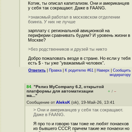
Котик, ты описал капитализм. Они и американцев
у себя так сокращают. Даже в FAANG.
>знакомый работал в московском отделении
боинга. У них не лучше
зарплату с региональной авиционкой на
периферии сравнивать будем? И уровень жизни в
Москве?
>без родственников и друзей ты никто
Добро пожаловать везде в стране. Но если у тебя
есть $ - ты уже "уважаемый человек".
Ответить
|
Правка
|
К родителю #61
|
Наверх
|
Cообщить
модератору
84
.
"Релиз MyCompany 6.2, открытой
платформы для автоматизации
+
–
/
ма..."
Сообщение от
AleksK
(ok), 19-Май-26, 13:41
> Они и американцев у себя так сокращают.
Даже в FAANG.
Я про то и говорю там тоже не любят понаехов
из бывшего СССР, причем такие же понаехи но