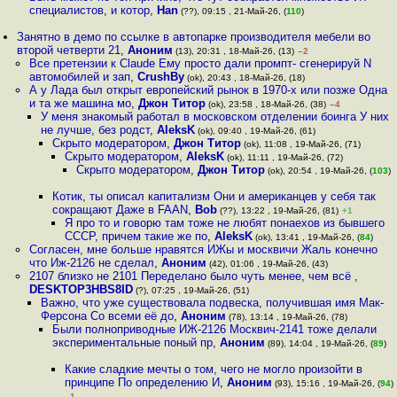
специалистов, и котор
,
Han
(??), 09:15 , 21-Май-26, (
110
)
Занятно в демо по ссылке в автопарке производителя мебели во
второй четверти 21
,
Аноним
(13), 20:31 , 18-Май-26, (13)
–2
Все претензии к Claude Ему просто дали промпт- сгенерируй N
автомобилей и зап
,
CrushBy
(ok), 20:43 , 18-Май-26, (18)
А у Лада был открыт европейский рынок в 1970-х или позже Одна
и та же машина мо
,
Джон Титор
(ok), 23:58 , 18-Май-26, (38)
–4
У меня знакомый работал в московском отделении боинга У них
не лучше, без родст
,
AleksK
(ok), 09:40 , 19-Май-26, (61)
Скрыто модератором
,
Джон Титор
(ok), 11:08 , 19-Май-26, (71)
Скрыто модератором
,
AleksK
(ok), 11:11 , 19-Май-26, (72)
Скрыто модератором
,
Джон Титор
(ok), 20:54 , 19-Май-26, (
103
)
Котик, ты описал капитализм Они и американцев у себя так
сокращают Даже в FAAN
,
Bob
(??), 13:22 , 19-Май-26, (81)
+1
Я про то и говорю там тоже не любят понаехов из бывшего
СССР, причем такие же по
,
AleksK
(ok), 13:41 , 19-Май-26, (
84
)
Согласен, мне больше нравятся ИЖы и москвичи Жаль конечно
что Иж-2126 не сделал
,
Аноним
(42), 01:06 , 19-Май-26, (43)
2107 близко не 2101 Переделано было чуть менее, чем всё
,
DESKTOP3HBS8ID
(?), 07:25 , 19-Май-26, (51)
Важно, что уже существовала подвеска, получившая имя Мак-
Ферсона Со всеми её до
,
Аноним
(78), 13:14 , 19-Май-26, (78)
Были полноприводные ИЖ-2126 Москвич-2141 тоже делали
экспериментальные поный пр
,
Аноним
(89), 14:04 , 19-Май-26, (
89
)
Какие сладкие мечты о том, чего не могло произойти в
принципе По определению И
,
Аноним
(93), 15:16 , 19-Май-26, (
94
)
–1