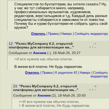
Специалистов по бухгалтерии, вы хотели сказать? Ну,
у нас же тут собирается много, например,
профессиональных музыкантов, художников,
редакторов, верстальщиков и т.д. Каждый день разные
специалисты собираются в зависимости от повестки.
Почему бы и гурам бухгалтерии не собрать здесь свой
кружок?
Ответить
|
Правка
|
Наверх
|
Cообщить модератору
12.
"Релиз MyCompany 6.2, открытой
+1
+
–
платформы для автоматизации ма..."
/
Сообщение от
Аноним
(-), 18-Май-26, 20:27
>И все нужное как обычно платно.
В жизни всё платно. Не будь паразитом.
Ответить
|
Правка
|
К родителю #2
|
Наверх
|
Cообщить
модератору
23.
"Релиз MyCompany 6.2, открытой
–3
+
–
платформы для автоматизации ма..."
/
Сообщение от
Аноним
(2), 18-Май-26, 20:50
>>И все нужное как обычно платно.
> В жизни всё платно. Не будь паразитом.