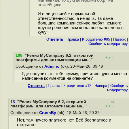
маленькая, то бухгалтерский софт на
эникейщика.
И с лицензией с нормальной
ответственностью, а не as is. Та даже
большие компании сейчас любят немного
другие решения чем когда все налеплено в
кучу.
Ответить
|
Правка
|
К родителю #95
|
Наверх
|
Cообщить модератору
108
.
"Релиз MyCompany 6.2, открытой
+
–
/
платформы для автоматизации ма..."
Сообщение от
Admino
(ok), 20-Май-26, 09:49
Где получить от тебя сумму, причитающуюся мне за
написание комментов на опеннете?
Ответить
|
Правка
|
К родителю #12
|
Наверх
|
Cообщить
модератору
16.
"Релиз MyCompany 6.2, открытой
+2
+
–
платформы для автоматизации ма..."
/
Сообщение от
CrushBy
(ok), 18-Май-26, 20:39
Нет, там ничего платного нет. Всё бесплатное и
открытое.