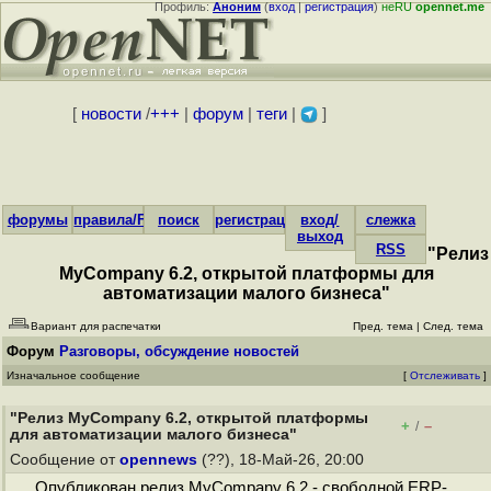
Профиль:
Аноним
(
вход
|
регистрация
)
неRU
opennet.me
[
новости
/
+++
|
форум
|
теги
|
]
форумы
правила/FAQ
поиск
регистрация
вход/
слежка
выход
RSS
"Релиз
MyCompany 6.2, открытой платформы для
автоматизации малого бизнеса"
Вариант для распечатки
Пред. тема
|
След. тема
Форум
Разговоры, обсуждение новостей
Изначальное сообщение
[
Отслеживать
]
"Релиз MyCompany 6.2, открытой платформы
+
–
/
для автоматизации малого бизнеса"
Сообщение от
opennews
(??), 18-Май-26, 20:00
Опубликован релиз MyCompany 6.2 - свободной ERP-