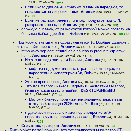
11:03 , 21-Май-26, (
)
123
Если чисто для себя и третьим лицам не передают, то
неважно какая лицензия - вык
,
Аноним
(95), 15:44 , 19-Май-26,
(
)
97
+1
Если не распространять, то и код продуктов под GPL
раскрывать не надо
,
Аноним
(99), 17:00 , 19-Май-26, (
99
)
сложную систему, от результатов которой можно попасть на
большие бабки, дорабаты
,
Re4son
(ok), 08:41 , 20-Май-26, (
105
)
+2
Под нормальными что подразумевается 1С Вообще удивляет,
что на сайте про откры
,
Аноним
(42), 01:00 , 19-Май-26, (42)
+2
https www sap com central-asia-caucasus products erp grow
html
,
Аноним
(45), 01:29 , 19-Май-26, (45)
–6
Но это не подходит для России
,
Аноним
(47), 04:13 , 19-
Май-26, (47)
+1
софт из недружественных стран - значит подходит,
параллельно импортируем Ук
,
Bob
(??), 13:17 , 19-Май-26,
(79)
–1
Это не open source
,
Аноним
(47), 04:14 , 19-Май-26, (48)
+1
Это для малого бизнеса Открытый Бесплатный Малому
бизнесу такой монстр вообще
,
DESKTOP3HBS8ID
(?),
07:21 , 19-Май-26, (50)
+4
Малому бизнесу пора уже поминальную заказывать,
стату за 5 месяцев 2026 глянь А
,
Bob
(??), 13:19 , 19-
Май-26, (80)
–1
я дико извиняюсь, а с каких пор внедрение SAP
перестало быть на порядок дороже,
,
Re4son
(ok), 08:44 , 20-
Май-26, (
)
106
Скрыто модератором
,
Аноним
(93), 15:11 , 19-Май-26, (
93
)
Быть может по той причине, что тут собирается множество ИТ