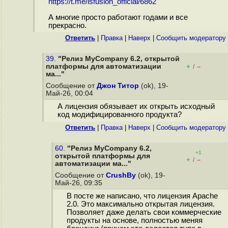
https://t.me/lsfusion_official/6862
А многие просто работают годами и все
прекрасно.
Ответить
|
Правка
|
Наверх
|
Cообщить модератору
39.
"Релиз MyCompany 6.2, открытой
платформы для автоматизации
+
–
/
ма..."
Сообщение от
Джон Титор
(ok), 19-
Май-26, 00:04
А лицензия обязывает их открыть исходный
код модифицированного продукта?
Ответить
|
Правка
|
Наверх
|
Cообщить модератору
60.
"Релиз MyCompany 6.2,
+1
открытой платформы для
+
–
/
автоматизации ма..."
Сообщение от
CrushBy
(ok), 19-
Май-26, 09:35
В посте же написано, что лицензия Apache
2.0. Это максимально открытая лицензия.
Позволяет даже делать свои коммерческие
продукты на основе, полностью меняя