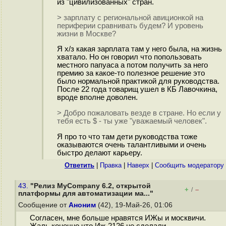
из "цивилизованных" стран.
> зарплату с региональной авиционкой на
периферии сравнивать будем? И уровень
жизни в Москве?
Я х/з какая зарплата там у него была, на жизнь
хватало. Но он говорил что попользовать
местного папуаса а потом получить за него
премию за какое-то полезное решение это
было нормальной практикой для руководства.
После 22 года товарищ ушел в КБ Лавочкина,
вроде вполне доволен.
> Добро пожаловать везде в стране. Но если у
тебя есть $ - ты уже "уважаемый человек".
Я про то что там дети руководства тоже
оказываются очень талантливыми и очень
быстро делают карьеру.
Ответить
|
Правка
|
Наверх
|
Cообщить модератору
43.
"Релиз MyCompany 6.2, открытой
+
–
/
платформы для автоматизации ма..."
Сообщение от
Аноним
(42), 19-Май-26, 01:06
Согласен, мне больше нравятся ИЖы и москвичи.