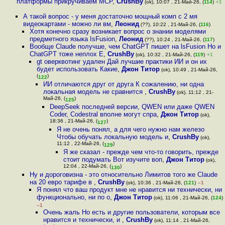
платформы прикручиваем MCP
,
CrushBy
(ok), 10:07 , 21-Май-26, (
114
)
+1
А такой вопрос - у меня достаточно мощный комп с 2 мя
видеокартами - можно ли вм
,
Леонид
(??), 10:22 , 21-Май-26, (
116
)
Хотя конечно сразу возникает вопрос о знании моделями
предметного языка IsFusion
,
Леонид
(??), 10:24 , 21-Май-26, (
117
)
Вообще Claude получше, чем ChatGPT пишет на lsFusion Но и
ChatGPT тоже неплох Е
,
CrushBy
(ok), 10:32 , 21-Май-26, (
119
)
+1
gt оверквотинг удален Дай лучшие практики ИИ и он их
будет использовать Какие
,
Джон Титор
(ok), 10:49 , 21-Май-26,
(
)
122
ИИ отличаются друг от друга К сожалению, ни одна
локальная модель не сравнится
,
CrushBy
(ok), 11:12 , 21-
Май-26, (
)
125
DeepSeek последней версии, QWEN или даже QWEN
Coder, Codestral вполне могут спра
,
Джон Титор
(ok),
18:36 , 21-Май-26, (
)
127
Я не очень понял, а для чего нужно нам железо
Чтобы обучать локальную модель и
,
CrushBy
(ok),
11:12 , 22-Май-26, (
)
129
Я же сказал - прежде чем что-то говорить, прежде
стоит подумать Вот изучите воп
,
Джон Титор
(ok),
12:04 , 22-Май-26, (
)
130
Ну и дороговизна - это относительно Лимитов того же Claude
на 20 евро тарифе в
,
CrushBy
(ok), 10:36 , 21-Май-26, (
121
)
–1
Я понял что ваш продукт мне не нравится ни технически, ни
функционально, ни по о
,
Джон Титор
(ok), 11:06 , 21-Май-26, (
124
)
–1
Очень жаль Но есть и другие пользователи, которым все
нравится и технически, и
,
CrushBy
(ok), 11:14 , 21-Май-26,