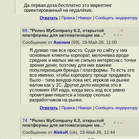
Да первая доза бесплатно это маркетинг
ориентированный на недалёких.
Ответить
|
Правка
|
Наверх
|
Cообщить модератору
69.
"Релиз MyCompany 6.2, открытой
–3
+
–
платформы для автоматизации ма..."
/
Сообщение от
Аноним
(69), 19-Май-26, 11:00
Я думаю там все просто. Судя по сайту у них
основные клиенты корпорат, мелочевка вроде
средних и малых им не сильно интересна с точки
зрения денег, поэтому для них важнее
популяризация бренда / платформы. То есть это
все именно, чтобы корпорату проще продавать
было - типа вендор-лока нет, игроков на рынке
валом как у 1С. Другое дело нахрена это в
условиях ИИ надо, когда весь код все равно
промптами пишется и похеру сколько
разработчиков на рынке.
Ответить
|
Правка
|
Наверх
|
Cообщить модератору
74.
"Релиз MyCompany 6.2, открытой
+
–
/
платформы для автоматизации ма..."
Сообщение от
AleksK
(ok), 19-Май-26, 12:44