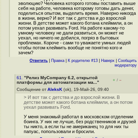
эволюцию? Человека которого готовы поставить выше
себя на работе, человека которому готовы дать денег,
поделиться опытом, выделить время. Наверно никогда
в жизни, верно? И вот так с детства и до взрослой
жизни. В детстве может какого ботана клеймили, а он
потом уехал развивать Ford. На работе какому-то
умному человеку не дали развиться, он может не
уехал, но ничего не добился, погряз в бытовых
проблемах. Короче - сами то уважаете умных людей
чтобы потом клеймить вообще не понятно кого и
зачем?
Ответить
|
Правка
|
К родителю #13
|
Наверх
|
Cообщить
модератору
61.
"Релиз MyCompany 6.2, открытой
+
–
/
платформы для автоматизации ма..."
Сообщение от
AleksK
(ok), 19-Май-26, 09:40
> И вот так с детства и до взрослой жизни. В
детстве может какого ботана клеймили, а он потом
уехал развивать Ford.
У меня знакомый работал в московском отделении
боинга. У них не лучше, без родственников и друзей
ты никто, а если ты не американец то для них ты
папуас, попользовали и бросили.