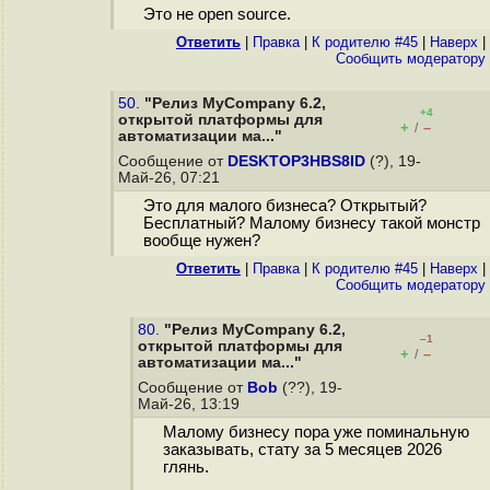
Это не open source.
Ответить
|
Правка
|
К родителю #45
|
Наверх
|
Cообщить модератору
50.
"Релиз MyCompany 6.2,
+4
открытой платформы для
+
–
/
автоматизации ма..."
Сообщение от
DESKTOP3HBS8ID
(?), 19-
Май-26, 07:21
Это для малого бизнеса? Открытый?
Бесплатный? Малому бизнесу такой монстр
вообще нужен?
Ответить
|
Правка
|
К родителю #45
|
Наверх
|
Cообщить модератору
80.
"Релиз MyCompany 6.2,
–1
открытой платформы для
+
–
/
автоматизации ма..."
Сообщение от
Bob
(??), 19-
Май-26, 13:19
Малому бизнесу пора уже поминальную
заказывать, стату за 5 месяцев 2026
глянь.