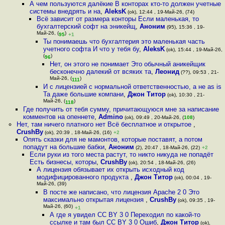
А чем пользуются далёкие В конторах кто-то должен учетные
системы внедрять и на
,
AleksK
(ok), 12:44 , 19-Май-26, (74)
Всё зависит от размера конторы Если маленькая, то
бухгалтерский софт на эникейщ
,
Аноним
(95), 15:36 , 19-
Май-26, (
)
95
+1
Ты понимаешь что бухгалтерия это маленькая часть
учетного софта И что у тебя бу
,
AleksK
(ok), 15:44 , 19-Май-26,
(
)
96
Нет, он этого не понимает Это обычный аникейщик
бесконечно далекий от всяких та
,
Леонид
(??), 09:53 , 21-
Май-26, (
)
111
И с лицензией с нормальной ответственностью, а не as is
Та даже большие компани
,
Джон Титор
(ok), 10:30 , 21-
Май-26, (
)
118
Где получить от тебя сумму, причитающуюся мне за написание
комментов на опеннете
,
Admino
(ok), 09:49 , 20-Май-26, (
108
)
Нет, там ничего платного нет Всё бесплатное и открытое
,
CrushBy
(ok), 20:39 , 18-Май-26, (16)
+2
Опять сказки для не мамонтов, которые поставят, а потом
попадут на большие бабки
,
Аноним
(2), 20:47 , 18-Май-26, (22)
+2
Если руки из того места растут, то никто никуда не попадёт
Есть бизнесы, которы
,
CrushBy
(ok), 20:54 , 18-Май-26, (26)
А лицензия обязывает их открыть исходный код
модифицированного продукта
,
Джон Титор
(ok), 00:04 , 19-
Май-26, (39)
В посте же написано, что лицензия Apache 2 0 Это
максимально открытая лицензия
,
CrushBy
(ok), 09:35 , 19-
Май-26, (60)
+1
А где я увидел CC BY 3 0 Переходил по какой-то
ссылке и там был CC BY 3 0 Ошиб
,
Джон Титор
(ok),