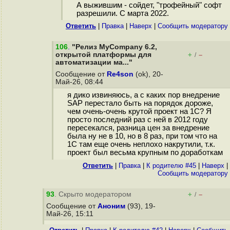
А выжившим - сойдет, "трофейный" софт
разрешили. С марта 2022.
Ответить
|
Правка
|
Наверх
|
Cообщить модератору
106
.
"Релиз MyCompany 6.2,
открытой платформы для
+
–
/
автоматизации ма..."
Сообщение от
Re4son
(ok), 20-
Май-26, 08:44
я дико извиняюсь, а с каких пор внедрение
SAP перестало быть на порядок дороже,
чем очень-очень крутой проект на 1С? Я
просто последний раз с ней в 2012 году
пересекался, разница цен за внедрение
была ну не в 10, но в 8 раз, при том что на
1С там еще очень неплохо накрутили, т.к.
проект был весьма крупным по доработкам
Ответить
|
Правка
|
К родителю #45
|
Наверх
|
Cообщить модератору
93
. Скрыто модератором
+
–
/
Сообщение от
Аноним
(93), 19-
Май-26, 15:11