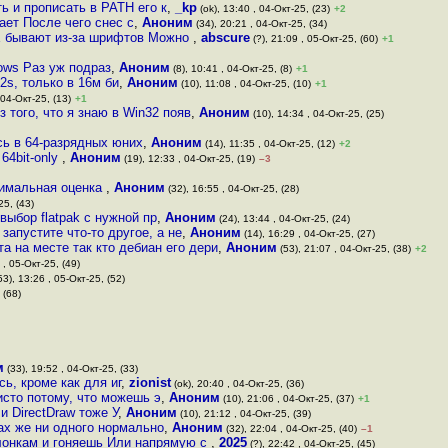
ь и прописать в PATH его к
,
_kp
(ok), 13:40 , 04-Окт-25, (23)
+2
тает После чего снес с
,
Аноним
(34), 20:21 , 04-Окт-25, (34)
E бывают из-за шрифтов Можно
,
abscure
(?), 21:09 , 05-Окт-25, (60)
+1
ows Раз уж подраз
,
Аноним
(8), 10:41 , 04-Окт-25, (8)
+1
2s, только в 16м би
,
Аноним
(10), 11:08 , 04-Окт-25, (10)
+1
 04-Окт-25, (13)
+1
 того, что я знаю в Win32 появ
,
Аноним
(10), 14:34 , 04-Окт-25, (25)
сь в 64-разрядных юних
,
Аноним
(14), 11:35 , 04-Окт-25, (12)
+2
64bit-only
,
Аноним
(19), 12:33 , 04-Окт-25, (19)
–3
симальная оценка
,
Аноним
(32), 16:55 , 04-Окт-25, (28)
25, (43)
выбор flatpak с нужной пр
,
Аноним
(24), 13:44 , 04-Окт-25, (24)
запустите что-то другое, а не
,
Аноним
(14), 16:29 , 04-Окт-25, (27)
а на месте так кто дебиан его дери
,
Аноним
(53), 21:07 , 04-Окт-25, (38)
+2
 , 05-Окт-25, (49)
53), 13:26 , 05-Окт-25, (52)
 (68)
м
(33), 19:52 , 04-Окт-25, (33)
ь, кроме как для иг
,
zionist
(ok), 20:40 , 04-Окт-25, (36)
исто потому, что можешь э
,
Аноним
(10), 21:06 , 04-Окт-25, (37)
+1
и DirectDraw тоже У
,
Аноним
(10), 21:12 , 04-Окт-25, (39)
ах же ни одного нормально
,
Аноним
(32), 22:04 , 04-Окт-25, (40)
–1
лонкам и гоняешь Или напрямую с
,
2025
(?), 22:42 , 04-Окт-25, (45)