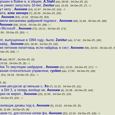
брошен в Вайне и, в общем
,
A.Stahl
(ok), 08:50 , 04-Окт-25, (2)
не умеют запускать 16-бит
,
Zenitur
(ok), 10:29 , 04-Окт-25, (7)
+4
тут нету
,
Аноним
(14), 11:47 , 04-Окт-25, (14)
–3
бита
,
алек емпире
(?), 20:29 , 04-Окт-25, (35)
,
Аноним
(53), 13:32 , 05-Окт-25, (53)
 имели механизма цифровой подписи
,
Аноним
(48), 11:49 , 05-Окт-25, (48)
Аноним
(58), 20:00 , 05-Окт-25, (58)
+1
 Microsoft
,
Аноним
(73), 19:12 , 06-Окт-25, (
73
)
:56 , 05-Окт-25, (50)
+2
nt, выпущенные в 1994 году, были
,
Zenitur
(ok), 17:42 , 04-Окт-25, (30)
вперёд
,
Аноним
(32), 18:40 , 04-Окт-25, (32)
оже питоном попатчишь если найдёшь в сист
,
Аноним
(58), 20:03 , 05-Окт-25, (
-Окт-25, (26)
+2
n
(ok), 08:57 , 04-Окт-25, (3)
 10:26 , 04-Окт-25, (6)
+2
вайне То эмуляцию шейдеров
,
Аноним
(32), 12:01 , 04-Окт-25, (17)
+3
разная относительно управлени
,
ryoken
(ok), 17:00 , 04-Окт-25, (29)
м
(31), 18:18 , 04-Окт-25, (31)
–1
5, (4)
ление ресурсов цп меньше с
,
Xo
(?), 11:22 , 04-Окт-25, (11)
в Dirt 3, а теперь вообще не
,
Аноним
(4), 22:38 , 04-Окт-25, (44)
ерки не мерял
,
Аноним
(15), 11:50 , 04-Окт-25, (15)
, 04-Окт-25, (22)
–1
становщик джавы под в
,
Аноним
(5), 10:02 , 04-Окт-25, (5)
9), 11:08 , 04-Окт-25, (9)
кие-то, достаточно копии фа
,
Аноним
(32), 12:10 , 04-Окт-25, (18)
+2