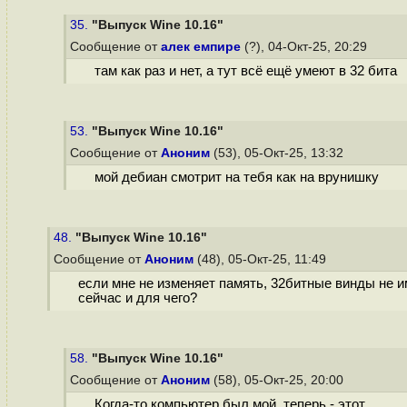
35.
"Выпуск Wine 10.16"
Сообщение от
алек емпире
(?), 04-Окт-25, 20:29
там как раз и нет, а тут всё ещё умеют в 32 бита
53.
"Выпуск Wine 10.16"
Сообщение от
Аноним
(53), 05-Окт-25, 13:32
мой дебиан смотрит на тебя как на врунишку
48.
"Выпуск Wine 10.16"
Сообщение от
Аноним
(48), 05-Окт-25, 11:49
если мне не изменяет память, 32битные винды не и
сейчас и для чего?
58.
"Выпуск Wine 10.16"
Сообщение от
Аноним
(58), 05-Окт-25, 20:00
Когда-то компьютер был мой, теперь - этот.