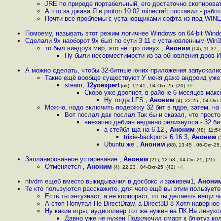
JRE по природе портабельный, его достаточно скопироват
А что за джава Я в proton 10 02 minecraft поставил - рабо
Почти все проблемы с установщиками софта из под WIN
Помоему, называть этот режим логичнее Windows on 64-bit Wind
Сделали 9x наоборот 9x был по сути 3 11 с установленным Win3
то был виндоуз мир, это не про линух
,
Аноним
(14), 11:37 ,
Ну были несовместимости из за обновления дров Из
А можно сделать, чтобы 32-битные юних-приложения запускали
Такие ещё вообще существуют У меня даже андроид уже 
steam
,
12yoexpert
(ok), 12:41 , 04-Окт-25, (20)
+2
Скоро уже дропнет, в районе 6 месяцев мак
Ну тогда LFS
,
Аноним
(4), 22:25 , 04-Окт-
Можно, надо включить подержку 32 бит в ядре, затем, на 
Вот послал дак послал Так бы и сказал, что просто 
внезапно дебиан недавно релизнулся - 32 бит
а стейбл ща на 6 12
,
Аноним
(48), 11:54
trixie-backports 6 16 3
,
Аноним
(
Ubuntu же
,
Аноним
(68), 13:45 , 06-Окт-25,
Запланированное устаревание
,
Аноним
(21), 12:53 , 04-Окт-25, (21)
Отменяется
,
Аноним
(4), 22:23 , 04-Окт-25, (42)
+4
ntvdm ещеб вместо выкидывания в досбокс и заживем1
,
Анони
Те кто пользуются расскажите, для чего ещё вы этим пользуетес
Есть ты энтузиаст, а не корпораст, то ты делаешь вещи ч
А стоп Попутал Не DirectDraw, а Direct3D 8 Хотя наверное 
Ну какие игры, аудиоплеер тот же нужен на ПК На линукс
Давно уже не нужен Подключил смарт к блютуз ко