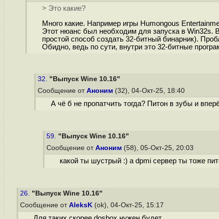
> Это какие?
Много какие. Например игры Humongous Entertainmen
Этот нюанс был необходим для запуска в Win32s. 
простой способ создать 32-битный бинарник). Проб
Обидно, ведь по сути, внутри это 32-битные програм
32.
"Выпуск Wine 10.16"
Сообщение от
Аноним
(32), 04-Окт-25, 18:40
А чё б не пропатчить тогда? Питон в зубы и впер
59.
"Выпуск Wine 10.16"
Сообщение от
Аноним
(58), 05-Окт-25, 20:03
какой ты шустрый :) а dpmi сервер ты тоже п
26.
"Выпуск Wine 10.16"
Сообщение от
AleksK
(ok), 04-Окт-25, 15:17
Для таких скорее dosbox нужен будет