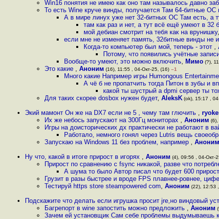
Win16 понятия не имею как оно там называлось давно за
То есть Wine круче винды, получается Там 64-битные ОС 
А в мире линух уже нет 32-битных ОС Там есть, а 
там как раз и нет, а тут всё ещё умеют в 32 
мой дебиан смотрит на тебя как на врунишку
если мне не изменяет память, 32битные винды не
Когда-то компьютер был мой, теперь - этот
,
Потому, что появились учётные записи
Вообще-то умеют, это можно включить
,
Мимо
(?), 11
Это какие
,
Аноним
(16), 11:55 , 04-Окт-25, (16)
–1
Много какие Например игры Humongous Entertainme
А чё б не пропатчить тогда Питон в зубы и 
какой ты шустрый а dpmi сервер ты т
Для таких скорее dosbox нужен будет
,
AleksK
(ok), 15:17 , 04
Экий мамонт Он же на DX7 если не 5 , чему там глючить
,
ryoke
Их же небось запускают на 300Гц мониторах
,
Аноним
(6),
Игры на доисторических дх практически не работают в 
Работало, немного гонял через Lutris вещь своеоб
Запускаю на Windows 11 без проблем, например
,
Анони
Ну что, какой в итоге прирост в игорях
,
Аноним
(4), 09:56 , 04-Окт-2
Прирост по сравнению с fsync никакой, разве что потреб
А шума то было Автор писал что будет 600 прирост 
Грузит в разы быстрее и вроде FPS плавнее-ровнее, циф
Тестируй https store steampowered com
,
Аноним
(22), 12:53 
Подскажите что делать если игрушка просит jre,но виндовый у
Багрепорт в wine запостить можно предложить
,
Аноним
(
Зачем ей установщик Сам себе проблемы выдумываешь ка