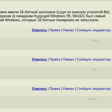
ки имели 16-битный заголовок (судя по анализу утилитой file).
образом (в ожидании будущей Windows 95, Win32s был самый
ий Windows, которые 16-битные бинарники не запускали.
Ответить
|
Правка
|
Наверх
|
Cообщить модератору
+
–
/
Ответить
|
Правка
|
Наверх
|
Cообщить модератору
+
–
/
Ответить
|
Правка
|
Наверх
|
Cообщить модератору
+
–
/
+2