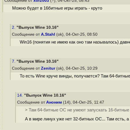
Сообщение от
xor2003
(?), 04-Окт-25, 08:43
Можно будет в 16битные игры играть - круто
2.
"Выпуск Wine 10.16"
Сообщение от
A.Stahl
(ok), 04-Окт-25, 08:50
Win16 (понятия не имею как оно там называлось) давно
7.
"Выпуск Wine 10.16"
Сообщение от
Zenitur
(ok), 04-Окт-25, 10:29
То есть Wine круче винды, получается? Там 64-битны
14.
"Выпуск Wine 10.16"
Сообщение от
Аноним
(14), 04-Окт-25, 11:47
> Там 64-битные ОС не умеют запускать 16-битные
А в мире линух уже нет 32-битных ОС... Там есть, а 