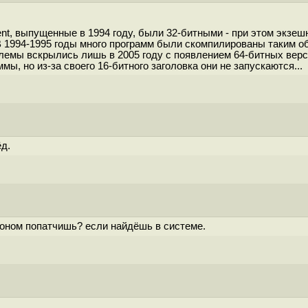
t, выпущенные в 1994 году, были 32-битными - при этом экзешни
В 1994-1995 годы много программ были скомпилированы таким 
лемы вскрылись лишь в 2005 году с появлением 64-битных верс
мы, но из-за своего 16-битного заголовка они не запускаются...
ёд.
итоном попатчишь? если найдёшь в системе.