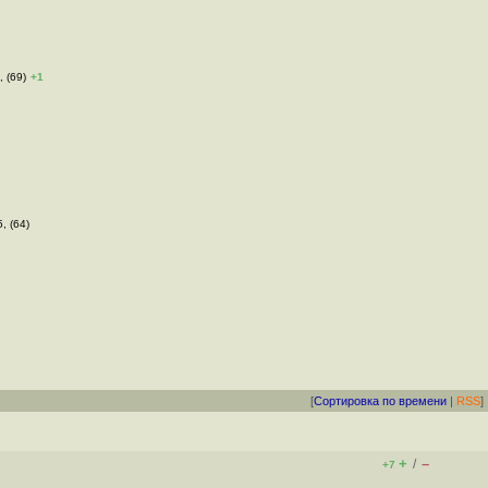
, (69)
+1
, (64)
[
Сортировка по времени
|
RSS
]
+
–
/
+7