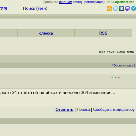
Профиль:
Аноним
(
вход
|
регистрация
)
неRU
opennet.me
РУМ
Поиск
(
теги
)
д
слежка
RSS
Пред. тема
|
След. тема
[
Отслеживать
]
+
–
/
ыто 34 отчёта об ошибках и внесено 364 изменения...
Ответить
|
Правка
|
Cообщить модератору