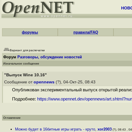
НОВ
форумы
правила/FAQ
Вариант для распечатки
Форум
Разговоры, обсуждение новостей
Изначальное сообщение
"Выпуск Wine 10.16"
Сообщение от
opennews
(?), 04-Окт-25, 08:43
Опубликован экспериментальный выпуск открытой реализац
Подробнее:
https://www.opennet.dev/opennews/art.shtml?n
Оглавление
Можно будет в 16битные игры играть - круто
,
xor2003
(?), 08:43 , 04