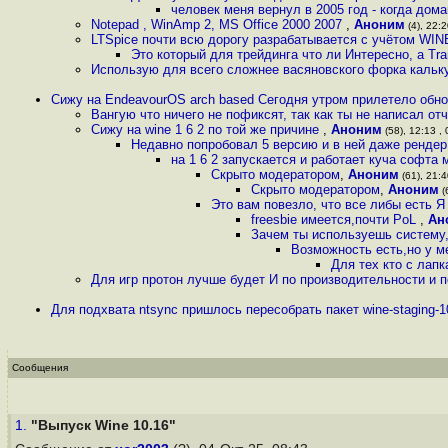
человек меня вернул в 2005 год - когда до
Notepad , WinAmp 2, MS Office 2000 2007
,
Аноним
(4), 22:2
LTSpice почти всю дорогу разрабатывается с учётом WINE,
Это который для трейдинга что ли Интересно, а Tr
Использую для всего сложнее васяновского форка кальк
Сижу на EndeavourOS arch based Сегодня утром прилетело обно
Вангую что ничего не пофиксят, так как ты не написал от
Сижу на wine 1 6 2 по той же причине
,
Аноним
(58), 12:13 , 
Недавно попробовал 5 версию и в ней даже рендер
на 1 6 2 запускается и работает куча софта 
Скрыто модератором
,
Аноним
(61), 21:4
Скрыто модератором
,
Аноним
(
Это вам повезло, что все либы есть Я
freesbie имеется,почти PoL
,
Ан
Зачем ты используешь систему,
Возможность есть,но у м
Для тех кто с лапк
Для игр протон лучше будет И по производительности и 
Для подхвата ntsync пришлось пересобрать пакет wine-staging-10
Сообщения
1.
"Выпуск Wine 10.16"