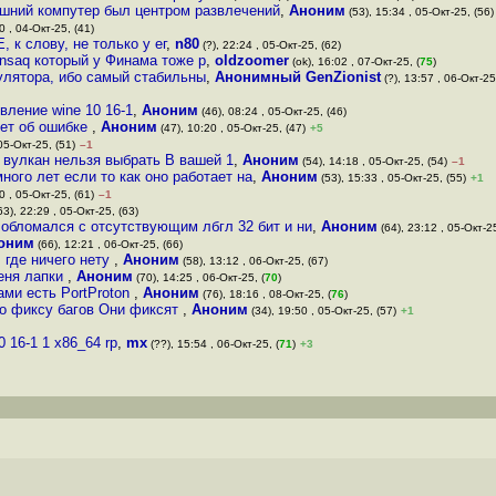
машний компутер был центром развлечений
,
Аноним
(53), 15:34 , 05-Окт-25, (56)
0 , 04-Окт-25, (41)
 к слову, не только у ег
,
n80
(?), 22:24 , 05-Окт-25, (62)
ansaq который у Финама тоже р
,
oldzoomer
(ok), 16:02 , 07-Окт-25, (
75
)
улятора, ибо самый стабильны
,
Анонимный GenZionist
(?), 13:57 , 06-Окт-25
вление wine 10 16-1
,
Аноним
(46), 08:24 , 05-Окт-25, (46)
чет об ошибке
,
Аноним
(47), 10:20 , 05-Окт-25, (47)
+5
05-Окт-25, (51)
–1
 вулкан нельзя выбрать В вашей 1
,
Аноним
(54), 14:18 , 05-Окт-25, (54)
–1
много лет если то как оно работает на
,
Аноним
(53), 15:33 , 05-Окт-25, (55)
+1
0 , 05-Окт-25, (61)
–1
63), 22:29 , 05-Окт-25, (63)
 обломался с отсутствующим лбгл 32 бит и ни
,
Аноним
(64), 23:12 , 05-Окт-25
оним
(66), 12:21 , 06-Окт-25, (66)
 где ничего нету
,
Аноним
(58), 13:12 , 06-Окт-25, (67)
еня лапки
,
Аноним
(70), 14:25 , 06-Окт-25, (
70
)
ами есть PortProton
,
Аноним
(76), 18:16 , 08-Окт-25, (
76
)
по фиксу багов Они фиксят
,
Аноним
(34), 19:50 , 05-Окт-25, (57)
+1
 16-1 1 x86_64 rp
,
mx
(??), 15:54 , 06-Окт-25, (
71
)
+3