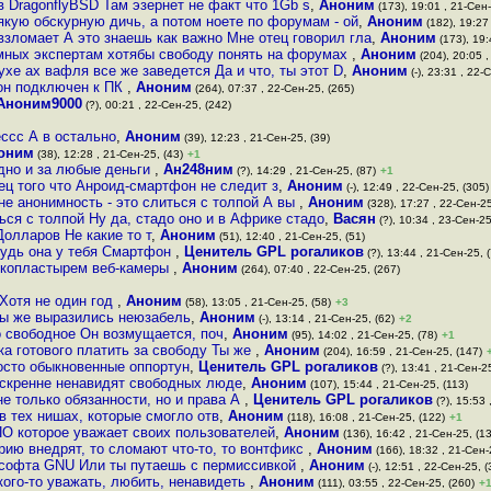
 DragonflyBSD Там эзернет не факт что 1Gb s
,
Аноним
(173), 19:01 , 21-Сен-
якую обскурную дичь, а потом ноете по форумам - ой
,
Аноним
(182), 19:27
взломает А это знаешь как важно Мне отец говорил гла
,
Аноним
(173), 19:
мных экспертам хотябы свободу понять на форумах
,
Аноним
(204), 20:05 ,
хе ax вафля все же заведется Да и что, ты этот D
,
Аноним
(-), 23:31 , 22-
фон подключен к ПК
,
Аноним
(264), 07:37 , 22-Сен-25, (265)
Аноним9000
(?), 00:21 , 22-Сен-25, (242)
ессс А в остально
,
Аноним
(39), 12:23 , 21-Сен-25, (39)
оним
(38), 12:28 , 21-Сен-25, (43)
+1
дно и за любые деньги
,
Ан248ним
(?), 14:29 , 21-Сен-25, (87)
+1
ец того что Анроид-смартфон не следит з
,
Аноним
(-), 12:49 , 22-Сен-25, (305)
не анонимность - это слиться с толпой А вы
,
Аноним
(328), 17:27 , 22-Сен-25
ться с толпой Ну да, стадо оно и в Африке стадо
,
Васян
(?), 10:34 , 23-Сен-25
Долларов Не какие то т
,
Аноним
(51), 12:40 , 21-Сен-25, (51)
 будь она у тебя Смартфон
,
Ценитель GPL рогаликов
(?), 13:44 , 21-Сен-25, 
ейкопластырем веб-камеры
,
Аноним
(264), 07:40 , 22-Сен-25, (267)
 Хотя не один год
,
Аноним
(58), 13:05 , 21-Сен-25, (58)
+3
вы же выразились неюзабель
,
Аноним
(-), 13:14 , 21-Сен-25, (62)
+2
о свободное Он возмущается, поч
,
Аноним
(95), 14:02 , 21-Сен-25, (78)
+1
ка готового платить за свободу Ты же
,
Аноним
(204), 16:59 , 21-Сен-25, (147)
осто обыкновенные оппортун
,
Ценитель GPL рогаликов
(?), 13:41 , 21-Сен-25
искренне ненавидят свободных люде
,
Аноним
(107), 15:44 , 21-Сен-25, (113)
не только обязанности, но и права А
,
Ценитель GPL рогаликов
(?), 15:53 
в тех нишах, которые смогло отв
,
Аноним
(118), 16:08 , 21-Сен-25, (122)
+1
 ПО которое уважает своих пользователей
,
Аноним
(136), 16:42 , 21-Сен-25, (1
рию внедрят, то сломают что-то, то вонтфикс
,
Аноним
(166), 18:32 , 21-Сен-
 софта GNU Или ты путаешь с пермиссивкой
,
Аноним
(-), 12:51 , 22-Сен-25, (
 кого-то уважать, любить, ненавидеть
,
Аноним
(111), 03:55 , 22-Сен-25, (260)
+