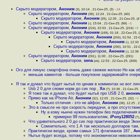
Скрыто модератором
,
Аноним
(3), 10:14 , 21-Сен-25, (3)
–14
Скрыто модератором
,
Аноним
(38), 12:24 , 21-Сен-25, (40)
Скрыто модератором
,
Аноним
(35), 12:35 , 21-Сен-25, (4
Скрыто модератором
,
Аноним
(-), 15:04 , 21-Сен-25, (99)
–1
Скрыто модератором
,
Аноним
(224), 22:03 , 21-Сен-25, (224)
+9
Скрыто модератором
,
Аноним
(169), 01:18 , 22-Сен-25, (
Скрыто модератором
,
Аноним
(204), 01:54 , 22-
Скрыто модератором
,
Аноним
(-), 12:33
Скрыто модератором
,
Аноним
(290), 10:51 , 22-
Скрыто модератором
,
Аноним
(-), 12:38
Скрыто модератором
,
Аноним
(291), 11:00 , 22-Сен-25, (291)
Скрыто модератором
,
sena
(ok), 12:53 , 22-Сен-25, (309)
Ого для линукс смартфона очень даже свежее желозо Но как об
меньше каментов - больше покупокне задерживайте очер
Я так и думал что будет нытьё по ценам в комментах но вот ли
Usb 2 0 для сяоми норм до сих пор
,
Xo
(?), 10:36 , 21-Сен-25, 
Я тоже так и думал, что будет нытьё про USB 2 0
,
анони
Прямо как на iPhone Air
,
Аноним
(32), 12:05 , 21-Сен-25, (32)
+3
Только отличия - это не айфон
,
Аноним
(38), 12:25 , 
Это в смысле не про скорость передачи, а про отсутств
Ну а кому нынче нужен телефон без подключения
примерно 99 пользователям
,
iPony128052
(?)
Что удивительного 2 0 до сих пор практически везде Экон
Сомнительно, что 1 А так несколько долларов там, 
Практически везде, кроме самых 171 флагманов 187
,
Ан
Нытье будет всегда, потому что экономически невозможн