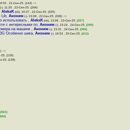
16:52 , 21-Сен-25, (143)
+1
(-), 11:35 , 22-Сен-25, (294)
,
AleksK
(ok), 16:37 , 22-Сен-25, (325)
 Lib
,
Аноним
(-), 23:08 , 22-Сен-25, (336)
+1
но использовать
,
AleksK
(ok), 13:06 , 23-Сен-25, (
357
)
кте с интересными по
,
Аноним
(-), 15:24 , 24-Сен-25, (
395
)
 Номера на машине
,
Аноним
(-), 15:31 , 24-Сен-25, (
396
)
 3G Особенно шика
,
Аноним
(-), 19:53 , 25-Сен-25, (
412
)
)
+1
-25, (133)
н-25, (138)
(
361
)
366
)