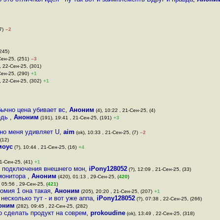
7)
–2
245)
Сен-25, (251)
–3
 , 22-Сен-25, (301)
Сен-25, (290)
+1
 , 22-Сен-25, (302)
+1
ычно цена убивает вс
,
Аноним
(4), 10:22 , 21-Сен-25, (4)
едь
,
Аноним
(191), 19:41 , 21-Сен-25, (191)
+3
чно меня удивляет U
,
aim
(ok), 10:33 , 21-Сен-25, (7)
–2
(12)
моус
(?), 10:44 , 21-Сен-25, (16)
+4
21-Сен-25, (41)
+1
ие подключения внешнего мон
,
iPony128052
(?), 12:09 , 21-Сен-25, (33)
 монитора
,
Аноним
(420), 01:13 , 29-Сен-25, (
420
)
, 05:56 , 29-Сен-25, (
421
)
омия 1 она такая
,
Аноним
(205), 20:20 , 21-Сен-25, (207)
+1
несколько тут - и вот уже аппа
,
iPony128052
(?), 07:38 , 22-Сен-25, (266)
оним
(282), 09:45 , 22-Сен-25, (282)
о сделать продукт на соврем
,
prokoudine
(ok), 13:49 , 22-Сен-25, (318)