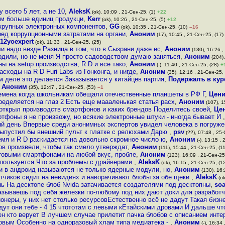
всего 5 лет, а не 10
,
AleksK
(ok), 10:09 , 21-Сен-25, (1)
+22
ем больше единиц продукци
,
Kerr
(ok), 10:26 , 21-Сен-25, (5)
+12
 крупных электронных компонентов
,
GG
(ok), 10:35 , 21-Сен-25, (10)
–16
ред коррупционными затратами на органи
,
Аноним
(17), 10:45 , 21-Сен-25, (17)
12yoexpert
(ok), 11:33 , 21-Сен-25, (25)
и надо везде Разница в том, что в Сызрани даже ес
,
Аноним
(130), 16:26 ,
одили, но не меня Я просто садоводством думаю заняться
,
Аноним
(204),
 на setup производства, R D и все тако
,
Аноним
(-), 11:40 , 21-Сен-25, (28)
+
сходы на R D Furi Labs из Гонконга, и нигде
,
Аноним
(35), 12:16 , 21-Сен-25, 
м деле это делается Заказывается у китайцев партия
,
Подержалъ в кур
,
Аноним
(35), 12:47 , 21-Сен-25, (53)
–1
емена когда школьникам обещали отечественные планшеты в РФ Г
,
Цени
ределяется на глаз 2 Есть еще маааленькая статья расх
,
Аноним
(107), 1
открыл производств смартфонов и каких брендов Поделитесь своей
,
Це
тфоны я не произвожу, но всякие электронные штуки - иногда бывает И
й день Впервые среди анонимных экспертов увидел человека в погруже
выпустил бы внешний пульт к платке с релюхами Дарю
,
psv
(??), 07:48 , 25-
ремя и R D раскидается на довольно скромное число ю
,
Аноним
(-), 13:15 , 
ов произвели, чтобы так смело утверждат
,
Аноним
(111), 15:44 , 21-Сен-25, (11
товыми смартфонами на любой вкус, пробле
,
Аноним
(123), 16:09 , 21-Сен-25
спользуется Что за проблемы с драйверами
,
AleksK
(ok), 16:15 , 21-Сен-25, (1
и в андроид называются не только ядерные модули, но
,
Аноним
(130), 16:
чиков сидит на невидиях и наворачивают блобы за обе щеки
,
AleksK
(ok
ь На десктопе блоб Nvida затачивается создателями под десктопны
,
soa
азываешь под себя железки по-любому под них дают доки для разработч
ионеры, у них нет столько ресурсовЕстественно всё не дадут Такая бизн
дут они тебе - 4 15 чтототам с левыми кЕтайскими дровами И дальше чт
н кто верует В лучшем случае прилетит пачка блобов с описанием инт
овым Особенно на одноразовый хлам типа медиатека -
,
Аноним
(-), 16:34