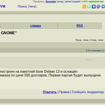
Профиль:
Аноним
(
вход
|
регистрация
)
неRU
opennet.me
РУМ
Поиск
(
теги
)
д
слежка
RSS
е GNOME"
Пред. тема
|
След. тема
[
Отслеживать
]
+
–
/
построен на пакетной базе Debian 13 и оснащён
заказа по цене 550 долларов. Первая партия будет выпущена
Ответить
|
Правка
|
Cообщить модератору