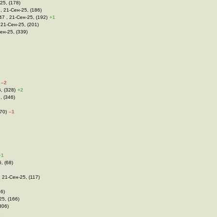
25, (178)
 , 21-Сен-25, (186)
47 , 21-Сен-25, (192)
+1
 21-Сен-25, (201)
Сен-25, (339)
–2
, (328)
+2
, (346)
(70)
–1
+1
, (68)
, 21-Сен-25, (117)
36)
25, (166)
306)
1