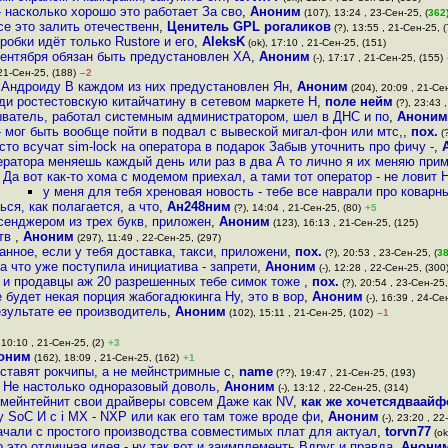
 насколько хорошо это работает За сво
,
Аноним
(107), 13:24 , 23-Сен-25, (
362
се это залить отечественн
,
Ценитель GPL рогаликов
(?), 13:55 , 21-Сен-25, (
обки идёт только Rustore и его
,
AleksK
(ok), 17:10 , 21-Сен-25, (151)
 сентября обязан быть предустановлен XA
,
Аноним
(-), 17:17 , 21-Сен-25, (155)
 21-Сен-25, (188)
–2
у Андроиду В каждом из них предустановлен Ян
,
Аноним
(204), 20:09 , 21-Се
оди ростестовскую китайчатину в сетевом маркете Н
,
поле нейм
(?), 23:43 
ватель, работал системным администратором, шел в ДНС и по
,
Аноним
- мог быть вообще пойти в подвал с вывеской мигал-фон или мтс,
,
пох.
(?
сто всучат sim-lock на оператора в подарок Забыв уточнить про фичу -
,
ератора меняешь каждый день или раз в два А то лично я их меняю при
Да вот как-то хома с модемом приехал, а тами тот оператор - не ловит 
у меня для тебя хреновая новость - тебе все наврали про коварн
ся, как полагается, а что
,
Ан248ним
(?), 14:04 , 21-Сен-25, (80)
+5
сенджером из трех букв, приложен
,
Аноним
(123), 16:13 , 21-Сен-25, (125)
ств
,
Аноним
(297), 11:49 , 22-Сен-25, (297)
нное, если у тебя доставка, такси, приложени
,
пох.
(?), 20:53 , 23-Сен-25, (
3
 что уже поступила инициатива - запрети
,
Аноним
(-), 12:28 , 22-Сен-25, (300
 и продавцы аж 20 разрешенных тебе симок тоже
,
пох.
(?), 20:54 , 23-Сен-25,
 будет некая порция жабогадюкинга Ну, это в вор
,
Аноним
(-), 16:39 , 24-Се
езультате ее производитель
,
Аноним
(102), 15:11 , 21-Сен-25, (102)
–1
 10:10 , 21-Сен-25, (2)
+3
оним
(162), 18:09 , 21-Сен-25, (162)
+1
тавят рокчипы, а не мейнстримные с
,
name
(??), 19:47 , 21-Сен-25, (193)
2 Не настолько одноразовый доволь
,
Аноним
(-), 13:12 , 22-Сен-25, (314)
 мейнтейнит свои драйверы совсем Даже как NV
,
как же хочетсядваайф
 SoC И с i MX - NXP или как его там тоже вроде фи
,
Аноним
(-), 23:20 , 22
ачали с простого производства совместимых плат для актуал
,
torvn77
(ok
 это отличная идея - ну так вот и заимплементь Вдруг и правда
,
Анони