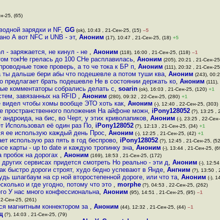
н-25, (65)
оводной зарядки и NF
,
GG
(ok), 10:43 , 21-Сен-25, (15)
–5
ано А вот NFC и UNB - эт
,
Аноним
(17), 10:47 , 21-Сен-25, (18)
+5
л - заряжается, не кинул - не
,
Аноним
(118), 16:00 , 21-Сен-25, (118)
–1
ом токНе грелась до 100 СНе расплавилась
,
Аноним
(205), 20:21 , 21-Сен-25
проводные тоже проверь, а то че тока к БР п
,
Аноним
(111), 20:32 , 21-Сен-25
а ты дальше бери абы что подешевле а потом туши ква
,
Аноним
(243), 00:2
то предлагает брать подешевле Не в состоянии держать ко
,
Аноним
(111),
ые комментаторы собрались делать с
,
soarin
(ok), 16:03 , 21-Сен-25, (120)
+1
истем, завязанных на RFID
,
Аноним
(280), 09:32 , 22-Сен-25, (280)
+1
е видел чтобы хомы вообще ЭТО хоть как
,
Аноним
(-), 12:40 , 22-Сен-25, (303)
ие пространственного положения На айфоне можн
,
iPony128052
(?), 13:25 , 
 андроида, на бис, во Черт, у этих криволапиков
,
Аноним
(-), 23:25 , 22-Сен
т Использовал её один раз По
,
iPony128052
(?), 12:13 , 21-Сен-25, (34)
+1
т я ее использую каждый день Прос
,
Аноним
(-), 12:25 , 21-Сен-25, (42)
+1
ет использую раз пять в год беспрово
,
iPony128052
(?), 12:45 , 21-Сен-25, (52
е карты - up to date и каждую тропинку зна
,
Аноним
(-), 13:44 , 21-Сен-25, (6
а пробок на дорогах
,
Аноним
(169), 18:53 , 21-Сен-25, (172)
 в других сервисах придется смотреть Но реально - эти д
,
Аноним
(-), 12:54
ак быстро дороги строят, худо бедно успевают в Янде
,
Ангним
(?), 13:50 , 
удь шлагбаум на ср ной второстепенной дороге, или что та
,
Аноним
(-), 1
сколько и где угодно, потому что это
,
morphe
(?), 04:53 , 22-Сен-25, (262)
его У нас много конфессиональна
,
Аноним
(95), 14:51 , 21-Сен-25, (95)
–1
22-Сен-25, (261)
ся магнитным коннектором за
,
Аноним
(44), 12:32 , 21-Сен-25, (44)
–1
щ
(?), 14:03 , 21-Сен-25, (79)