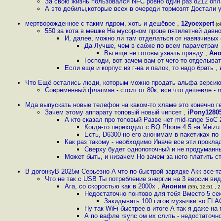
За свою жизнь пользовался NFC ровно один раз 8212 опл
А это дебилы,которые всех в очереди тормозят Достали 
мертворожденное с таким ядром, хоть и дешёвое
,
12yoexpert
(ok
550 за кота в мешке На мусорном проце пятилетней давнос
И, далее, можно ли там отделаться от навязчивых 
Да Лучше, чем в сабже по всем параметрам
Вы еще не готовы узнать правду
,
Ан
Господи, вот зачем вам от чего-то отделыват
Если еще и корпус из г-на и палок, то надо брать
,
Что Ещё остались люди, которым можно продать альфа версию
Современный флагман - стоит от 80к, все что дешевле - 
Мда выпускать новые телефон на каком-то хламе это конечно г
Зачем этому аппарату топовый новый чипсет
,
iPony1280
А кто сказал про топовый Разве нет mid-range SoC
Когда-то переходил с BQ Phone 4 5 на Meizu
Есть, D6300 но его анонимам в пакетиках по
Как раз такому - необходимо Иначе все эти прокла
Сверху будет однопоточный и не продуманны
Может быть, и низачем Но зачем за него платить 
В догонкуВ 2025м Серьезно А что по быстрой зарядке Акк все-т
Что не так с USB Ты потребление энергии на 3 версии в
Ага, со скоростью как в 2000х
,
Аноним
(55), 12:51 , 
Недостаточно понтово для тебя Вместо 5 се
Закидывать 100 гигов музычки во FLAC
Ну так WiFi быстрее в итоге А так я даже на
А по вафле rsync ом их слить - недостаточн