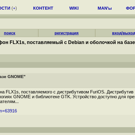
ОСТИ
(
+
)
КОНТЕНТ
WIKI
MAN'ы
ФО
поиск
регистрация
вход/выхо
он FLX1s, поставляемый с Debian и оболочкой на баз
базе GNOME"
на FLX1s, поставляемого с дистрибутивом FuriOS. Дистрибутив 
логиях GNOME и библиотеке GTK. Устройство доступно для пре
ателям...
um=63916