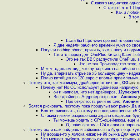
С какого медиатеки одно
С такого, что 1 Пе
Как и любой
В том
Если бы https www opennet ru opennews
Я две недели рабочего времени убил со свое
Погугли nothing phone, прикинь, кхм к носу и подум
Так это ширма для OnePlus Китаец Карл Пей
Это не так ВВК распустили OnePlus, 
Что не так Производство тоже, 
М-м-м, сделаем вид, что аутсорсинга на Тайване 
Ну да, впаривать стрье за х5 большую цену - над
Полно китайцев по 120 евро с вполне приемлемым
Потому что, как минимум, драйверов от них нет
,
GG
(ok), 10
Почему нет Их ОС использует драйвера напрямую и
он и написал, что нет драйверов
,
12yoexpert
Все драйверы Андроид открытые
,
Аноним
(1
Про открытость речи не шло
,
Аноним
Боятся рисковать, поэтому пока прощупывают рынок Да и
Боятся рисковать, поэтому впендюрили ценник х5
С таким низким разрешением экрана смартфон буд
Ты можешь ходить с GPS-ошейником, еще и 
О, начинают пу г 124 к алки от паран
Потому если сам пайдешь и займешься то будет еще хуж
Ну вообще-то у яблока никак не 99 рынка Для нач
Что мешает выбрать модель смартфона с приличны