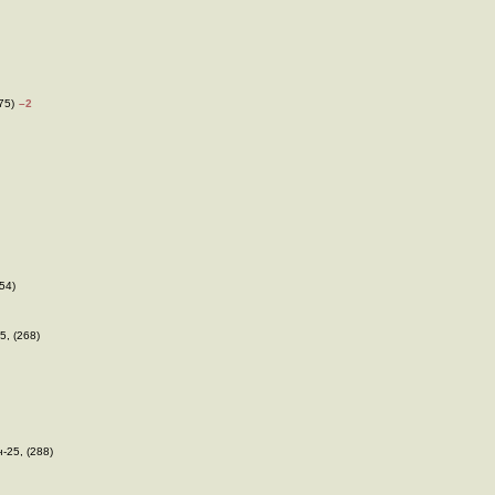
75)
–2
(54)
5, (268)
н-25, (288)