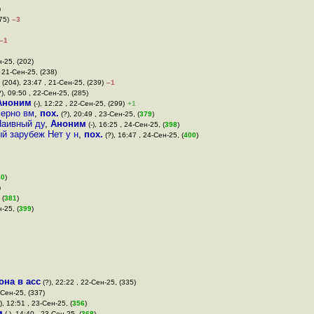
)
75)
–3
–1
н-25, (202)
, 21-Сен-25, (238)
(204), 23:47 , 21-Сен-25, (239)
–1
), 09:50 , 22-Сен-25, (285)
Аноним
(-), 12:22 , 22-Сен-25, (299)
+1
мерно вм
,
пох.
(?), 20:49 , 23-Сен-25, (
379
)
Наивный ду
,
Аноним
(-), 16:25 , 24-Сен-25, (
398
)
ый зарубеж Нет у н
,
пох.
(?), 16:47 , 24-Сен-25, (
400
)
80
)
)
 (
381
)
н-25, (
399
)
она в асс
(?), 22:22 , 22-Сен-25, (335)
-Сен-25, (337)
), 12:51 , 23-Сен-25, (
356
)
м
(-), 14:40 , 23-Сен-25, (
368
)