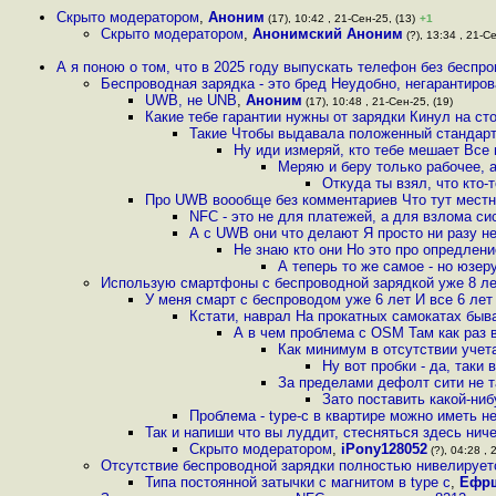
Скрыто модератором
,
Аноним
(17), 10:42 , 21-Сен-25, (13)
+1
Скрыто модератором
,
Анонимский Аноним
(?), 13:34 , 21-Се
А я поною о том, что в 2025 году выпускать телефон без беспр
Беспроводная зарядка - это бред Неудобно, негарантиров
UWB, не UNB
,
Аноним
(17), 10:48 , 21-Сен-25, (19)
Какие тебе гарантии нужны от зарядки Кинул на сто
Такие Чтобы выдавала положенный стандарт
Ну иди измеряй, кто тебе мешает Все 
Меряю и беру только рабочее, 
Откуда ты взял, что кто-
Про UWB воообще без комментариев Что тут местн
NFC - это не для платежей, а для взлома с
А с UWB они что делают Я просто ни разу н
Не знаю кто они Но это про опредлен
А теперь то же самое - но юзеру
Использую смартфоны с беспроводной зарядкой уже 8 ле
У меня смарт с беспроводом уже 6 лет И все 6 ле
Кстати, наврал На прокатных самокатах быва
А в чем проблема с OSM Там как раз вс
Как минимум в отсутствии учет
Ну вот пробки - да, таки
За пределами дефолт сити не т
Зато поставить какой-ниб
Проблема - type-c в квартире можно иметь не
Так и напиши что вы луддит, стесняться здесь нич
Скрыто модератором
,
iPony128052
(?), 04:28 , 
Отсутствие беспроводной зарядки полностью нивелирует
Типа постоянной затычки с магнитом в type c
,
Ефр