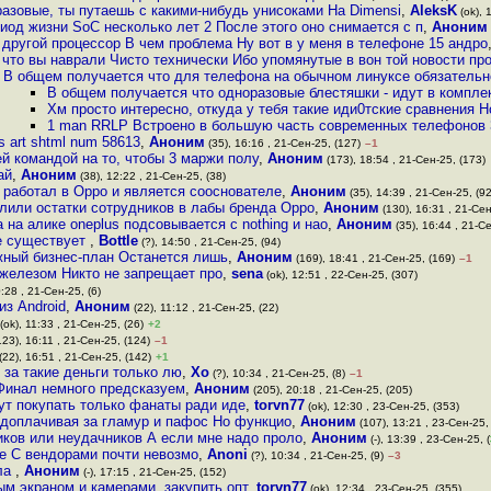
разовые, ты путаешь с какими-нибудь унисоками На Dimensi
,
AleksK
(ok), 
риод жизни SoC несколько лет 2 После этого оно снимается с п
,
Аноним
 другой процессор В чем проблема Ну вот в у меня в телефоне 15 андро
 что вы наврали Чисто технически Ибо упомянутые в вон той новости про
В общем получается что для телефона на обычном линуксе обязатель
В общем получается что одноразовые блестяшки - идут в компле
Хм просто интересно, откуда у тебя такие иди0тские сравнения
1 man RRLP Встроено в большую часть современных телефонов
 art shtml num 58613
,
Аноним
(35), 16:16 , 21-Сен-25, (127)
–1
й командой на то, чтобы 3 маржи полу
,
Аноним
(173), 18:54 , 21-Сен-25, (173)
ай
,
Аноним
(38), 12:22 , 21-Сен-25, (38)
 работал в Oppo и является сооснователе
,
Аноним
(35), 14:39 , 21-Сен-25, (92
влили остатки сотрудников в лабы бренда Oppo
,
Аноним
(130), 16:31 , 21-Сен
а на алике oneplus подсовывается с nothing и нао
,
Аноним
(35), 16:44 , 21-Се
не существует
,
Bottle
(?), 14:50 , 21-Сен-25, (94)
ежный бизнес-план Останется лишь
,
Аноним
(169), 18:41 , 21-Сен-25, (169)
–1
 железом Никто не запрещает про
,
sena
(ok), 12:51 , 22-Сен-25, (307)
:28 , 21-Сен-25, (6)
з Android
,
Аноним
(22), 11:12 , 21-Сен-25, (22)
(ok), 11:33 , 21-Сен-25, (26)
+2
23), 16:11 , 21-Сен-25, (124)
–1
(22), 16:51 , 21-Сен-25, (142)
+1
 за такие деньги только лю
,
Xo
(?), 10:34 , 21-Сен-25, (8)
–1
 Финал немного предсказуем
,
Аноним
(205), 20:18 , 21-Сен-25, (205)
ут покупать только фанаты ради иде
,
torvn77
(ok), 12:30 , 23-Сен-25, (353)
доплачивая за гламур и пафос Но функцио
,
Аноним
(107), 13:21 , 23-Сен-25, 
оиков или неудачников А если мне надо проло
,
Аноним
(-), 13:39 , 23-Сен-25, (
е С вендорами почти невозмо
,
Anoni
(?), 10:34 , 21-Сен-25, (9)
–3
ала
,
Аноним
(-), 17:15 , 21-Сен-25, (152)
м экраном и камерами, закупить опт
,
torvn77
(ok), 12:34 , 23-Сен-25, (355)