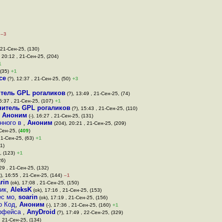
–3
 21-Сен-25, (130)
 20:12 , 21-Сен-25, (204)
1
(35)
+1
се
(?), 12:37 , 21-Сен-25, (50)
+3
тель GPL рогаликов
(?), 13:49 , 21-Сен-25, (74)
5:37 , 21-Сен-25, (107)
+1
нитель GPL рогаликов
(?), 15:43 , 21-Сен-25, (110)
,
Аноним
(-), 16:27 , 21-Сен-25, (131)
нного в
,
Аноним
(204), 20:21 , 21-Сен-25, (209)
Сен-25, (
409
)
21-Сен-25, (63)
+1
1)
, (123)
+1
26)
29 , 21-Сен-25, (132)
), 16:55 , 21-Сен-25, (144)
–1
rin
(ok), 17:08 , 21-Сен-25, (150)
ик
,
AleksK
(ok), 17:16 , 21-Сен-25, (153)
ес мо
,
soarin
(ok), 17:19 , 21-Сен-25, (156)
о Код
,
Аноним
(-), 17:36 , 21-Сен-25, (160)
+1
ерфейса
,
AnyDroid
(?), 17:49 , 22-Сен-25, (329)
 , 21-Сен-25, (134)