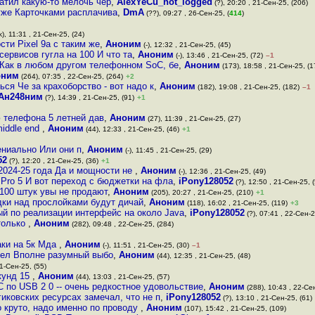
атил какую-то мелочь чер
,
AlexYeCu_not_logged
(?), 20:20 , 21-Сен-25, (206)
уже Карточками расплачива
,
DmA
(??), 09:27 , 26-Сен-25, (
414
)
), 11:31 , 21-Сен-25, (24)
ти Pixel 9a с таким же
,
Аноним
(-), 12:32 , 21-Сен-25, (45)
сервисов гугла на 100 И что та
,
Аноним
(-), 13:46 , 21-Сен-25, (72)
–1
 Как в любом другом телефонном SoC, бе
,
Аноним
(173), 18:58 , 21-Сен-25, (1
оним
(264), 07:35 , 22-Сен-25, (264)
+2
ься Че за крахоборство - вот надо к
,
Аноним
(182), 19:08 , 21-Сен-25, (182)
–1
Ан248ним
(?), 14:39 , 21-Сен-25, (91)
+1
 телефона 5 летней дав
,
Аноним
(27), 11:39 , 21-Сен-25, (27)
middle end
,
Аноним
(44), 12:33 , 21-Сен-25, (46)
+1
ениально Или они п
,
Аноним
(-), 11:45 , 21-Сен-25, (29)
52
(?), 12:20 , 21-Сен-25, (36)
+1
 2024-25 года Да и мощности не
,
Аноним
(-), 12:36 , 21-Сен-25, (49)
 Pro 5 И вот переход с бюджетки на фла
,
iPony128052
(?), 12:50 , 21-Сен-25, 
 100 штук увы не продают
,
Аноним
(205), 20:27 , 21-Сен-25, (210)
+1
дки над прослойками будут дичай
,
Аноним
(118), 16:02 , 21-Сен-25, (119)
+3
й по реализации интерфейс на около Java
,
iPony128052
(?), 07:41 , 22-Сен-2
столько
,
Аноним
(282), 09:48 , 22-Сен-25, (284)
аки на 5к Мда
,
Аноним
(-), 11:51 , 21-Сен-25, (30)
–1
идел Вполне разумный выбо
,
Аноним
(44), 12:35 , 21-Сен-25, (48)
21-Сен-25, (55)
кунд 15
,
Аноним
(44), 13:03 , 21-Сен-25, (57)
 по USB 2 0 -- очень редкостное удовольствие
,
Аноним
(288), 10:43 , 22-Се
 гиковских ресурсах замечал, что не п
,
iPony128052
(?), 13:10 , 21-Сен-25, (61)
о круто, надо именно по проводу
,
Аноним
(107), 15:42 , 21-Сен-25, (109)