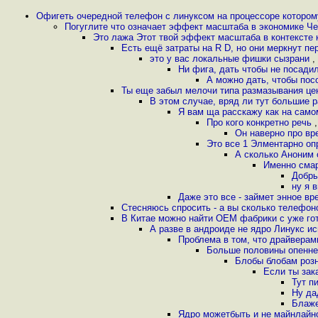
Офигеть очередной телефон с линуксом на процессоре которому 
Погуглите что означает эффект масштаба в экономике Ч
Это лажа Этот твой эффект масштаба в контексте
Есть ещё затраты на R D, но они меркнут пе
это у вас локальные фишки сызрани
,
Ни фига, дать чтобы не посадил
А можно дать, чтобы пос
Ты еще забыл мелочи типа размазывания цены
В этом случае, вряд ли тут большие ра
Я вам ща расскажу как на само
Про кого конкретно речь
Он наверно про вр
Это все 1 Элментарно оп
А сколько Аноним 
Именно смар
Добры
ну я 
Даже это все - займет энное в
Стесняюсь спросить - а вы сколько телефон
В Китае можно найти OEM фабрики с уже го
А разве в андроиде не ядро Линукс и
Проблема в том, что драйверам
Больше половины опеннет
Блобы блобам розн
Если ты зак
Тут п
Ну да
Блаже
Ядро можетбыть и не майнлайн