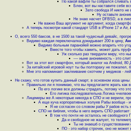
По какой вафле ты собрался сливать в
Блен, вот вы наставите себе вс
Зато свобода И никто не 
Ну оставьте анони
Не знаю насчет DFBSD, а в лину
Не важно Ваш аргумент не аргумент, когда смарт
А теперь посмотри какой стандарт USB в iPhone 17 и Air
,
О, всего 550 баксов, в не 1500 за такой чудесный девайс, прогр
Видимо каждая переключалка докидывает 200 в цену
,
Ан
Видимо больным паранойей можно впарить что уго
Вместе того чтобы хамить, может дать пруф
Уж сколько раз твердили миру, что ны
---- ныне анонимность - это сли
Вот за этот вот смартфон, который аналог на Android, 80 
За китайский игровой ноут ты бы полтораху не пожалел,
Мне это напоминает заклеивание скотчем у медиков - л
Не скажу, что готов купить данный смарт, в основном изза цены
Правильно ли я понимаю, что вы предлагаете жрать как 
По его логике все должны страдать, потому что эт
Его лигика последовательна Логика ччелвое
Лицемеры же А некоторые никогда в СПО и не верили, пр
А еще куча корпоративных холуев Рабы вообще - 
Я не согласен со словом рабы У рабов есть 
СПО не библия, чтобы в него верить СПО работает 
В том что почти не осталось не свободного
Да и свободное не жалует, то телемет
Ты не знаешб о существовании
ПО - это набор строчек, оно не может