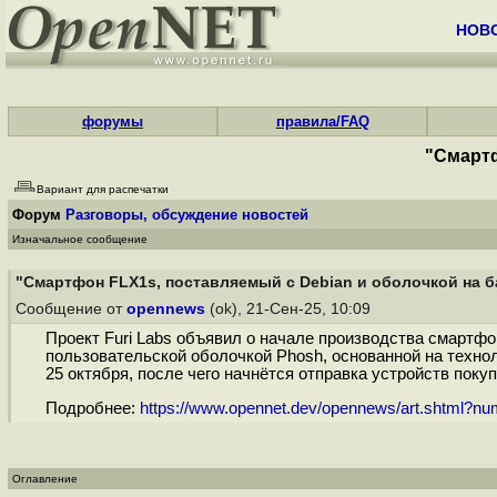
НОВ
форумы
правила/FAQ
"Смартф
Вариант для распечатки
Форум
Разговоры, обсуждение новостей
Изначальное сообщение
"Смартфон FLX1s, поставляемый с Debian и оболочкой на 
Сообщение от
opennews
(ok), 21-Сен-25, 10:09
Проект Furi Labs объявил о начале производства смартфо
пользовательской оболочкой Phosh, основанной на техно
25 октября, после чего начнётся отправка устройств покуп
Подробнее:
https://www.opennet.dev/opennews/art.shtml?n
Оглавление