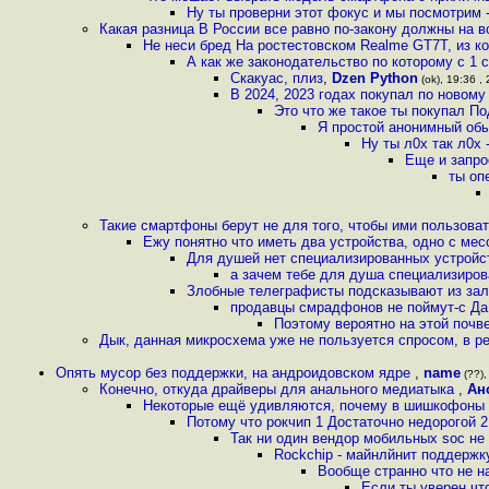
Ну ты проверни этот фокус и мы посмотрим -
Какая разница В России все равно по-закону должны на в
Не неси бред На ростестовском Realme GT7T, из кор
А как же законодательство по которому с 1
Скакуас, плиз
,
Dzen Python
(ok), 19:36 ,
В 2024, 2023 годах покупал по новом
Это что же такое ты покупал П
Я простой анонимный обы
Ну ты л0х так л0х 
Еще и запро
ты оп
Такие смартфоны берут не для того, чтобы ими пользовать
Ежу понятно что иметь два устройства, одно с мес
Для душей нет специализированных устрой
а зачем тебе для душа специализирова
Злобные телеграфисты подсказывают из зала
продавцы смрадфонов не поймут-с Да
Поэтому вероятно на этой почве
Дык, данная микросхема уже не пользуется спросом, в р
Опять мусор без поддержки, на андроидовском ядре
,
name
(??),
Конечно, откуда драйверы для анального медиатыка
,
Ан
Некоторые ещё удивляются, почему в шишкофоны с
Потому что рокчип 1 Достаточно недорогой 
Так ни один вендор мобильных soc не
Rockchip - майнлйнит поддержку
Вообще странно что не н
Если ты уверен что