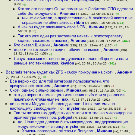
(ok), 12:10 , 13-Авг-25,
(129)
+5
Кто же его посадит Он же памятник с Любители СПО сделали
себе Великодушного
,
Аноним
(-), 12:12 , 13-Авг-25, (131)
+8
мы не любители, а профессионалы А любителей никто и не
спрашивал не обляпайтесь
,
rhbm
(?), 18:09 , 15-Авг-25, (
323
)
А как он будет вповышать своё ЧСВ
,
Аноним
(132), 12:12 , 13-
Авг-25, (132)
Так его уже один раз заставили начать к психотерапевту
ходить насколько я помню
,
Аноним
(343), 12:38 , 17-Авг-25, (
343
)
Кто сказал Шишкин
,
Аноним
(130), 12:10 , 13-Авг-25, (130)
+2
дороги по которым он ездит - обочин не имеют
,
Аноним
(156),
13:42 , 13-Авг-25, (156)
+2
Линус тоже мягко говоря не душечка в плане общения и если
раньше его техническая
,
keydon
(ok), 20:49 , 16-Авг-25, (
341
)
Bcachefs теперь будет как ZFS - сбоку прикручен на скотч
,
Аноним
(9), 23:24 , 12-Авг-25, (9)
+8
Все верно - фс для той категории пользователей, что
прикручивает скотчем
,
Аноним
(81), 06:15 , 13-Авг-25, (82)
–1
Скотч однако сильно разный
,
Минона
(ok), 08:53 , 13-Авг-25, (99)
+1
это до первого ломающего изменения в vfs или управлении
памятью А чтобы ему не
,
нах.
(?), 13:47 , 13-Авг-25, (161)
не на скотч Модульный подход делает Linux системы по
настоящему свободными Поч
,
myster
(ok), 14:17 , 13-Авг-25, (168)
–2
Так ты потихоньку дойдешь до мысли что только микроядерная
архитектура имеет пра
,
pofigist
(?), 14:33 , 13-Авг-25, (172)
+1
да, Linux ядро должно быть микроядром, поддерживающим
модулимонолит - в топку
,
myster
(ok), 14:38 , 13-Авг-25, (174)
+1
Хочешь поговорить об этом с Линусом
,
Минона
(ok), 15:48 ,