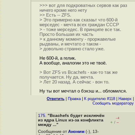
>>> вот для подкроватных сервов как раз
ничего кроме него нету
>> Есть -- ZFS.
> Это примерно как сказаьт что 600-й
мерседес - мечта всех граждан СССР
> - тоже мерседес. В принципе все так.
Просто большая их часть
> к данному моменту - проржавелые
рыдваны, и мечтато о таком -
> довольно странно стало уже.
Не 600-й, а гелик.
А вообще, аналогии это не твоё.
> Вот ZFS vs Bcachefs - как-то так же
получается. Ну да, мечта.
> Лет 20 назад. А сейчас - вон то.
Ну ты вот мечтал о бэкэш и... обломился.
Ответить
|
Правка
|
К родителю #118
|
Наверх
|
Cообщить модератору
175.
"Bcachefs будет исключён
–4
из ядра Linux из-за конфликта
+
–
/
между ..."
Сообщение от
Аноним
(-), 13-