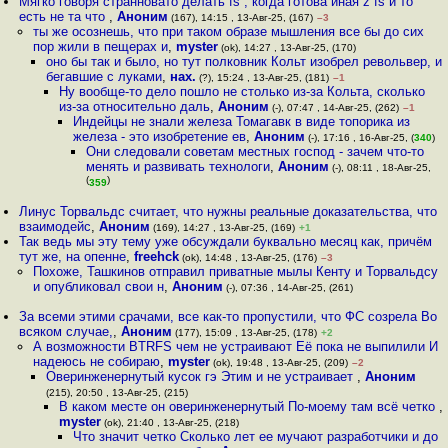
Мягко говоря странновато делать fs , когда готова иная z fs и то
есть не та что
,
Аноним
(167), 14:15 , 13-Авг-25, (167)
–3
ты же осознешь, что при таком образе мышления все бы до сих
пор жили в пещерах и
,
myster
(ok), 14:27 , 13-Авг-25, (170)
оно бы так и было, но тут полковник Кольт изобрел револьвер, и
бегавшие с луками
,
нах.
(?), 15:24 , 13-Авг-25, (181)
–1
Ну вообще-то дело пошло не столько из-за Кольта, сколько
из-за относительно даль
,
Аноним
(-), 07:47 , 14-Авг-25, (262)
–1
Индейцы не знали железа Томагавк в виде топорика из
железа - это изобретение ев
,
Аноним
(-), 17:16 , 16-Авг-25, (
340
)
Они следовали советам местных господ - зачем что-то
менять и развивать технологи
,
Аноним
(-), 08:11 , 18-Авг-25,
(
)
359
Линус Торвальдс считает, что нужны реальные доказательства, что
взаимодейс
,
Аноним
(169), 14:27 , 13-Авг-25, (169)
+1
Так ведь мы эту тему уже обсуждали буквально месяц как, причём
тут же, на опенне
,
freehck
(ok), 14:48 , 13-Авг-25, (176)
–3
Похоже, Ташкинов отправил приватные мылы Кенту и Торвальдсу
и опубликовал свои н
,
Аноним
(-), 07:36 , 14-Авг-25, (261)
За всеми этими срачами, все как-то пропустили, что ФС созрела Во
всяком случае,
,
Аноним
(177), 15:09 , 13-Авг-25, (178)
+2
А возможности BTRFS чем не устраивают Её пока не выпилили И
надеюсь не собираю
,
myster
(ok), 19:48 , 13-Авг-25, (209)
–2
Оверинженернутый кусок гэ Этим и не устраивает
,
Аноним
(215), 20:50 , 13-Авг-25, (215)
В каком месте он оверинженернутый По-моему там всё четко
,
myster
(ok), 21:40 , 13-Авг-25, (218)
Что значит четко Сколько лет ее мучают разработчики и до