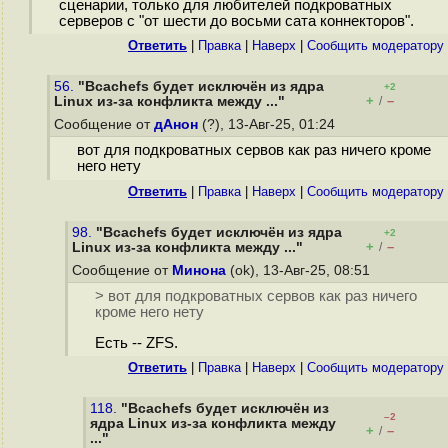
сценарии, только для любителей подкроватных
серверов с "от шести до восьми сата коннекторов".
Ответить
|
Правка
|
Наверх
|
Cообщить модератору
56.
"Bcachefs будет исключён из ядра
+2
+
–
Linux из-за конфликта между ..."
/
Сообщение от
дАнон
(?), 13-Авг-25, 01:24
вот для подкроватных сервов как раз ничего кроме
него нету
Ответить
|
Правка
|
Наверх
|
Cообщить модератору
98.
"Bcachefs будет исключён из ядра
+2
+
–
Linux из-за конфликта между ..."
/
Сообщение от
Минона
(ok), 13-Авг-25, 08:51
> вот для подкроватных сервов как раз ничего
кроме него нету
Есть -- ZFS.
Ответить
|
Правка
|
Наверх
|
Cообщить модератору
118.
"Bcachefs будет исключён из
–2
ядра Linux из-за конфликта между
+
–
/
..."