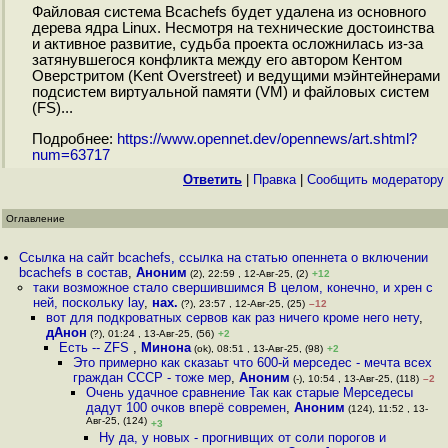
Файловая система Bcachefs будет удалена из основного
дерева ядра Linux. Несмотря на технические достоинства
и активное развитие, судьба проекта осложнилась из-за
затянувшегося конфликта между его автором Кентом
Оверстритом (Kent Overstreet) и ведущими мэйнтейнерами
подсистем виртуальной памяти (VM) и файловых систем
(FS)...
Подробнее:
https://www.opennet.dev/opennews/art.shtml?
num=63717
Ответить
|
Правка
|
Cообщить модератору
Оглавление
Ссылка на сайт bcachefs, ссылка на статью опеннета о включении
bcachefs в состав
,
Аноним
(2), 22:59 , 12-Авг-25, (2)
+12
таки возможное стало свершившимся В целом, конечно, и хрен с
ней, поскольку lay
,
нах.
(?), 23:57 , 12-Авг-25, (25)
–12
вот для подкроватных сервов как раз ничего кроме него нету
,
дАнон
(?), 01:24 , 13-Авг-25, (56)
+2
Есть -- ZFS
,
Минона
(ok), 08:51 , 13-Авг-25, (98)
+2
Это примерно как сказаьт что 600-й мерседес - мечта всех
граждан СССР - тоже мер
,
Аноним
(-), 10:54 , 13-Авг-25, (118)
–2
Очень удачное сравнение Так как старые Мерседесы
дадут 100 очков вперё современ
,
Аноним
(124), 11:52 , 13-
Авг-25, (124)
+3
Ну да, у новых - прогнивщих от соли порогов и