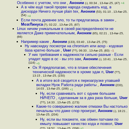
Особенно с учетом, что они
,
Аноним
(-), 00:34 , 13-Авг-25, (47)
+4
А в чём ещё такой прорве народа скидывать код, в
дискорде Ничего лучше plain tex
,
Аноним
(53), 01:10 , 13-Авг-25,
(54)
+4
Если почта древнее зло, то ты предлагаешь в замен
,
МозгЛинуса
(?), 02:22 , 13-Авг-25, (67)
Linux ничем уникальным в своей распределённости не
является Даже примечательным
,
Аноним
(65), 02:21 , 13-Авг-25,
(66)
Например какие
,
Аноним
(133), 03:40 , 13-Авг-25, (75)
Ну навскидку посмотри на chromium или aosp - кодовая
база кратно больше
,
User
(??), 06:33 , 13-Авг-25, (83)
–1
У них требования к надежности сильно разные - Если
упадет ядро в ос - вы это зам
,
Аноним
(-), 10:41 , 13-Авг-25,
(116)
+5
Ох Я предполагаю, что в плане обеспечения
технической надежности в хроме эдак п
,
User
(??),
13:15 , 13-Авг-25, (150)
А в итоге всё сводится к перезагрузке упавшей
вкладки Нуок Работа ради работы
,
Аноним
(233),
14:03 , 13-Авг-25, (166)
+1
Ну, если сравнивать вот с одним большим
НИЧЕГО , сделанным за в два раза больше
,
User
(??), 14:33 , 13-Авг-25, (173)
Какие-то совершенно жалкие отмазки Вы настолько
печальны что даже спор проиграт
,
Аноним
(-), 18:21 ,
13-Авг-25, (204)
Ну, если вы покажете, как обмен патчами по
емылу повышает качество кода и позвол
,
User
(??), 18:52 , 13-Авг-25, (206)
+1