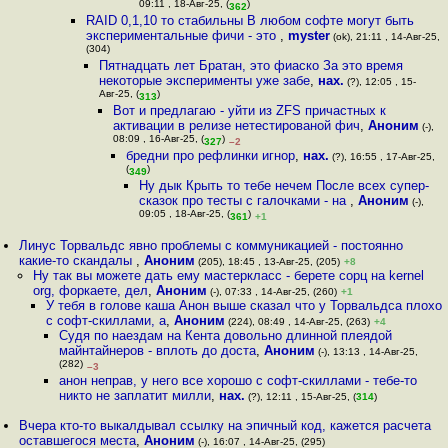
09:11 , 18-Авг-25, (
)
362
RAID 0,1,10 то стабильны В любом софте могут быть
экспериментальные фичи - это
,
myster
(ok), 21:11 , 14-Авг-25,
(304)
Пятнадцать лет Братан, это фиаско За это время
некоторые эксперименты уже забе
,
нах.
(?), 12:05 , 15-
Авг-25, (
)
313
Вот и предлагаю - уйти из ZFS причастных к
активации в релизе нетестированой фич
,
Аноним
(-),
08:09 , 16-Авг-25, (
)
327
–2
бредни про рефлинки игнор
,
нах.
(?), 16:55 , 17-Авг-25,
(
)
349
Ну дык Крыть то тебе нечем После всех супер-
сказок про тесты с галочками - на
,
Аноним
(-),
09:05 , 18-Авг-25, (
)
361
+1
Линус Торвальдс явно проблемы с коммуникацией - постоянно
какие-то скандалы
,
Аноним
(205), 18:45 , 13-Авг-25, (205)
+8
Ну так вы можете дать ему мастеркласс - берете сорц на kernel
org, форкаете, дел
,
Аноним
(-), 07:33 , 14-Авг-25, (260)
+1
У тебя в голове каша Анон выше сказал что у Торвальдса плохо
с софт-скиллами, а
,
Аноним
(224), 08:49 , 14-Авг-25, (263)
+4
Судя по наездам на Кента довольно длинной плеядой
майнтайнеров - вплоть до доста
,
Аноним
(-), 13:13 , 14-Авг-25,
(282)
–3
анон неправ, у него все хорошо с софт-скиллами - тебе-то
никто не заплатит милли
,
нах.
(?), 12:11 , 15-Авг-25, (
314
)
Вчера кто-то выкалдывал ссылку на эпичный код, кажется расчета
оставшегося места
,
Аноним
(-), 16:07 , 14-Авг-25, (295)