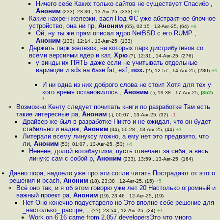
Ничего себе Каких только сайтов не существует Спасибо
,
Аноним
(233), 23:30 , 13-Авг-25, (233)
+1
Какие нахрен железки, вася Под ФС уже абстрактное блочное
устройство, она ни пр
,
Аноним
(65), 02:15 , 13-Авг-25, (64)
+6
Ой, ну ты же прям описал ядро NetBSD с его RUMP
,
Аноним
(133), 12:14 , 13-Авг-25, (133)
Держать парк железок, на которых парк дистрибутивов со
всеми версиями ядер и кат
,
Хрю
(?), 12:31 , 14-Авг-25, (276)
у винды их ПЯТЬ даже если не учитывать отдельные
вариации и sds на базе fat, exf
,
пох.
(?), 12:57 , 14-Авг-25, (280)
+1
И ни одна из них доброго слова не стоит Хотя для тех у
кого время остановилось
,
Аноним
(-), 19:38 , 17-Авг-25, (
352
)
–
1
Возможно Кенту следует почитать книги по разработке Там есть
такие интересные ра
,
Аноним
(-), 00:07 , 13-Авг-25, (32)
–1
Драйвер же был в разработке Никто и не ожидал, что он будет
стабильно и надёж
,
Аноним
(34), 00:28 , 13-Авг-25, (44)
+1
Литерали всему линуксу можно, а ему нет это предвзято, что
ли
,
Аноним
(53), 01:07 , 13-Авг-25, (53)
+4
Ненене, долой вотэбаутизм, пусть отвечает за себя, а весь
линукс сам с собой р
,
Аноним
(233), 13:59 , 13-Авг-25, (164)
Давно пора, надоело уже про эти сопли читать Пострадают от этого
решения и bcach
,
Аноним
(18), 23:38 , 12-Авг-25, (15)
+5
Всё оно так, и я об этом говорю уже лет 20 Настолько огромный и
важный проект ра
,
Аноним
(19), 23:46 , 12-Авг-25, (19)
Нет Оно конечно подустарело но Это вполне себе решение для
_настолько_ распре
,
_
(??), 23:54 , 12-Авг-25, (24)
+1
Work on 6 16 came from 2,057 developersЭто что много