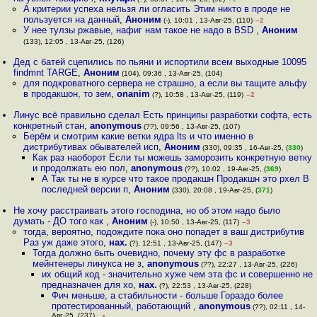
А критерии успеха нельзя ли огласить Этим никто в проде не
пользуется на данный
,
Аноним
(-), 10:01 , 13-Авг-25, (110)
–2
У нее тулзы ржавые, нафиг нам такое не надо в BSD
,
Аноним
(133), 12:05 , 13-Авг-25, (126)
Дед с батей сцепились по пьяни и испортили всем выходные 10095
findmnt TARGE
,
Аноним
(104), 09:36 , 13-Авг-25, (104)
для подкроватного сервера не страшно, а если вы тащите альфу
в продакшон, то зем
,
onanim
(?), 10:58 , 13-Авг-25, (119)
–2
Линус всё правильно сделал Есть принципы разработки софта, есть
конкретный стан
,
anonymous
(??), 09:56 , 13-Авг-25, (107)
Берём и смотрим какие ветки ядра lts и что именно в
дистрибутивах обывателей исп
,
Аноним
(330), 09:35 , 16-Авг-25, (
330
)
Как раз наоборот Если ты можешь заморозить конкретную ветку
и продолжать ею пол
,
anonymous
(??), 10:02 , 19-Авг-25, (
369
)
А Так ты не в курсе что такое продакшн Продакшн это рхел В
последней версии п
,
Аноним
(330), 20:08 , 19-Авг-25, (
371
)
Не хочу расстраивать этого господина, но об этом надо было
думать - ДО того как
,
Аноним
(-), 10:50 , 13-Авг-25, (117)
–3
тогда, вероятно, подождите пока оно попадет в ваш дистрибутив
Раз уж даже этого
,
нах.
(?), 12:51 , 13-Авг-25, (147)
–3
Тогда должно быть очевидно, почему эту фс в разработке
мейнтенеры линукса не з
,
anonymous
(??), 22:27 , 13-Авг-25, (226)
их общий код - значительно хуже чем эта фс и совершенно не
предназначен для хо
,
нах.
(?), 22:53 , 13-Авг-25, (228)
Фич меньше, а стабильности - больше Гораздо более
протестированный, работающий
,
anonymous
(??), 02:11 , 14-
Авг-25, (237)