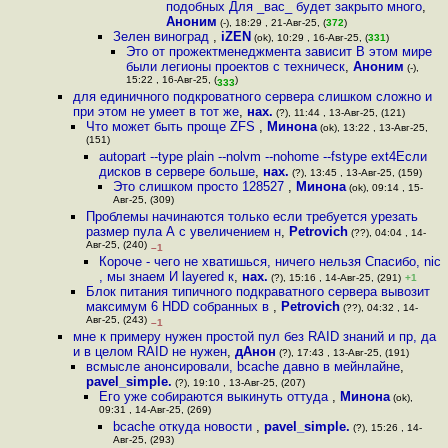
подобных Для _вас_ будет закрыто много
,
Аноним
(-), 18:29 , 21-Авг-25, (
372
)
Зелен виноград
,
iZEN
(ok), 10:29 , 16-Авг-25, (
331
)
Это от прожектменеджмента зависит В этом мире
были легионы проектов с техническ
,
Аноним
(-),
15:22 , 16-Авг-25, (
)
333
для единичного подкроватного сервера слишком сложно и
при этом не умеет в тот же
,
нах.
(?), 11:44 , 13-Авг-25, (121)
Что может быть проще ZFS
,
Минона
(ok), 13:22 , 13-Авг-25,
(151)
autopart --type plain --nolvm --nohome --fstype ext4Если
дисков в сервере больше
,
нах.
(?), 13:45 , 13-Авг-25, (159)
Это слишком просто 128527
,
Минона
(ok), 09:14 , 15-
Авг-25, (309)
Проблемы начинаются только если требуется урезать
размер пула А с увеличением н
,
Petrovich
(??), 04:04 , 14-
Авг-25, (240)
–1
Короче - чего не хватишься, ничего нельзя Спасибо, nic
, мы знаем И layered к
,
нах.
(?), 15:16 , 14-Авг-25, (291)
+1
Блок питания типичного подкраватного сервера вывозит
максимум 6 HDD собранных в
,
Petrovich
(??), 04:32 , 14-
Авг-25, (243)
–1
мне к примеру нужен простой пул без RAID знаний и пр, да
и в целом RAID не нужен
,
дАнон
(?), 17:43 , 13-Авг-25, (191)
всмысле анонсировали, bcache давно в мейнлайне
,
pavel_simple.
(?), 19:10 , 13-Авг-25, (207)
Его уже собираются выкинуть оттуда
,
Минона
(ok),
09:31 , 14-Авг-25, (269)
bcache откуда новости
,
pavel_simple.
(?), 15:26 , 14-
Авг-25, (293)