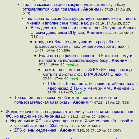
–1
Тады и сказки про эвон какую пользовательскую базу -
отправляются куда подальше
,
Аноним
(-), 07:25 , 14-Авг-25,
(259)
пользовательская база существует независимо от твоего
мнения и вполне себе пред
,
нах.
(?), 09:19 , 14-Авг-25, (266)
Весь десяток васянов и представлен Откуда их больше
с таким девелопом DНу там
,
Аноним
(-), 13:06 , 14-Авг-25,
(281)
–1
откуда их больше для участия в разработке
файловой системы посложнее хеловрота
,
нах.
(?),
14:07 , 14-Авг-25, (289)
Если кто профачил попсовые LTS дистро - ему и
напирать на пользовательскую базу
,
Аноним
(-),
07:14 , 16-Авг-25, (
)
325
–2
ты что - совсем т-пенький КАКИЕ нахрен могут
быть lts дристы с фс В РАЗРАБОТК
,
нах.
(?),
23:10 , 17-Авг-25, (
)
357
1 On disk format он таки заявил стабильным эн
ядер назад 2 Таки, у меня эн VM
,
Аноним
(-),
19:28 , 21-Авг-25, (
)
374
Торвальдс не совсем тупой и тоже видит что широкая
пользовательская база оказы
,
Аноним
(-), 07:23 , 14-Авг-25, (258)
Жалко конечно Была надежда что в линуксе появится нормальная
ФС, но видно не су
,
Аноним
(124), 13:11 , 13-Авг-25, (149)
+1
Нормальные ФС в линухсе давно есть Хочется фич zfs - юзайте
zfs, не обязательно
,
123
(??), 17:21 , 14-Авг-25, (300)
ZFS очень медленная
,
Аноним
(124), 07:57 , 15-Авг-25, (307)