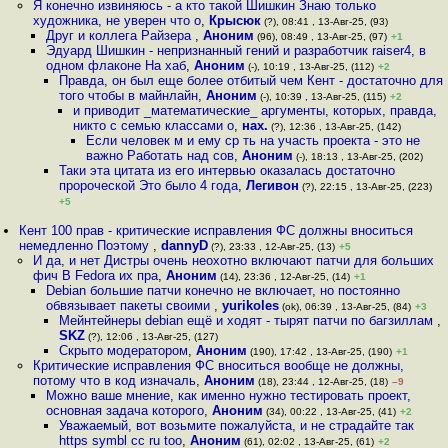
Я конечно извиняюсь - а кто такой Шишкин Знаю только
художника, не уверен что о
,
Крысюк
(?), 08:41 , 13-Авг-25, (93)
Друг и коллега Райзера
,
Аноним
(96), 08:49 , 13-Авг-25, (97)
+1
Эдуард Шишкин - непризнанный гений и разработчик raiser4, в
одном флаконе На хаб
,
Аноним
(-), 10:19 , 13-Авг-25, (112)
+2
Правда, он был еще более отбитый чем Кент - достаточно для
того чтобы в майнлайн
,
Аноним
(-), 10:39 , 13-Авг-25, (115)
+2
и приводит _математические_ аргументы, которых, правда,
никто с семью классами о
,
нах.
(?), 12:36 , 13-Авг-25, (142)
Если человек м и ему ср ть на участь проекта - это не
важно Работать над сов
,
Аноним
(-), 18:13 , 13-Авг-25, (202)
Таки эта цитата из его интервью оказалась достаточно
пророческой Это было 4 года
,
Легивон
(?), 22:15 , 13-Авг-25, (223)
+5
Кент 100 прав - критические исправления ФС должны вноситься
немедленно Поэтому
,
dannyD
(?), 23:33 , 12-Авг-25, (13)
+5
И да, и нет Дистры очень неохотно включают патчи для больших
фич В Fedora их пра
,
Аноним
(14), 23:36 , 12-Авг-25, (14)
+1
Debian большие патчи конечно не включает, но постоянно
обвязывает пакеты своими
,
yurikoles
(ok), 06:39 , 13-Авг-25, (84)
+3
Мейнтейнеры debian ещё и ходят - тырят патчи по багзиллам
,
SKZ
(?), 12:06 , 13-Авг-25, (127)
Скрыто модератором
,
Аноним
(190), 17:42 , 13-Авг-25, (190)
+1
Критические исправления ФС вноситься вообще не должны,
потому что в код изначаль
,
Аноним
(18), 23:44 , 12-Авг-25, (18)
–9
Можно ваше мнение, как именно нужно тестировать проект,
основная задача которого
,
Аноним
(34), 00:22 , 13-Авг-25, (41)
+2
Уважаемый, вот возьмите пожалуйста, и не страдайте так
https symbl cc ru too
,
Аноним
(61), 02:02 , 13-Авг-25, (61)
+2