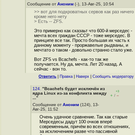
Сообщение от
Аноним
(-), 13-Авг-25, 10:54
>> вот для подкроватных сервов как раз ничего
кроме него нету
> Есть -- ZFS.
Это примерно как сказаьт что 600-й мерседес -
мечта всех граждан СССР - тоже мерседес. В
принципе все так. Просто большая их часть к
данному моменту - проржавелые рыдваны, и
мечтато о таком - довольно странно стало уже.
Вот ZFS vs Bcachefs - как-то так же
получается. Ну да, мечта. Лет 20 назад. А
сейчас - вон то.
Ответить
|
Правка
|
Наверх
|
Cообщить модератору
124.
"Bcachefs будет исключён из
+3
ядра Linux из-за конфликта между
+
–
/
..."
Сообщение от
Аноним
(124), 13-
Авг-25, 11:52
Очень удачное сравнение. Так как старые
Мерседесы дадут 100 очков вперё
современным, причём во всех отношениях,
за исключением разве что пассивной