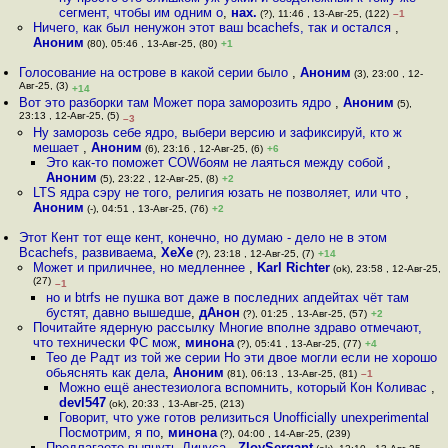
сегмент, чтобы им одним о
,
нах.
(?), 11:46 , 13-Авг-25, (122)
–1
Ничего, как был ненужон этот ваш bcachefs, так и остался
,
Аноним
(80), 05:46 , 13-Авг-25, (80)
+1
Голосование на острове в какой серии было
,
Аноним
(3), 23:00 , 12-
Авг-25, (3)
+14
Вот это разборки там Может пора заморозить ядро
,
Аноним
(5),
23:13 , 12-Авг-25, (5)
–3
Ну заморозь себе ядро, выбери версию и зафиксируй, кто ж
мешает
,
Аноним
(6), 23:16 , 12-Авг-25, (6)
+6
Это как-то поможет COWбоям не лаяться между собой
,
Аноним
(5), 23:22 , 12-Авг-25, (8)
+2
LTS ядра сэру не того, религия юзать не позволяет, или что
,
Аноним
(-), 04:51 , 13-Авг-25, (76)
+2
Этот Кент тот еще кент, конечно, но думаю - дело не в этом
Bcachefs, развиваема
,
XeXe
(?), 23:18 , 12-Авг-25, (7)
+14
Может и приличнее, но медленнее
,
Karl Richter
(ok), 23:58 , 12-Авг-25,
(27)
–1
но и btrfs не пушка вот даже в последних апдейтах чёт там
бустят, давно вышедше
,
дАнон
(?), 01:25 , 13-Авг-25, (57)
+2
Почитайте ядерную рассылку Многие вполне здраво отмечают,
что технически ФС мож
,
минона
(?), 05:41 , 13-Авг-25, (77)
+4
Тео де Радт из той же серии Но эти двое могли если не хорошо
обьяснять как дела
,
Аноним
(81), 06:13 , 13-Авг-25, (81)
–1
Можно ещё анестезиолога вспомнить, который Кон Коливас
,
devl547
(ok), 20:33 , 13-Авг-25, (213)
Говорит, что уже готов релизиться Unofficially unexperimental
Посмотрим, я по
,
минона
(?), 04:00 , 14-Авг-25, (239)
Предлагаете выпнуть Линуса
,
ZloySergant