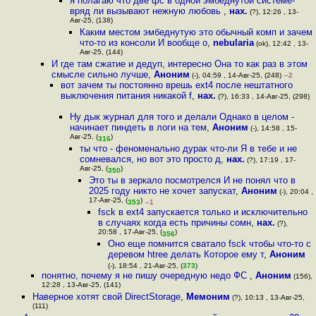
я полагаю что две фс в одной эмбеднутой системе-
вряд ли вызывают нежную любовь
,
нах.
(?), 12:26 , 13-
Авг-25, (138)
Каким местом эмбеднутую это обычный комп и зачем
что-то из консоли И вообще о
,
nebularia
(ok), 12:42 , 13-
Авг-25, (144)
И где там сжатие и дедуп, интересно Она то как раз в этом
смысле сильно лучше
,
Аноним
(-), 04:59 , 14-Авг-25, (248)
–2
вот зачем ты постоянно врешь ext4 после нештатного
выключения питания никакой f
,
нах.
(?), 16:33 , 14-Авг-25, (298)
Ну дык журнал для того и делали Однако в целом -
начинает пиндеть в логи на тем
,
Аноним
(-), 14:58 , 15-
Авг-25, (
)
316
ты что - феноменально дypaк что-ли Я в тебе и не
сомневался, но вот это просто д
,
нах.
(?), 17:19 , 17-
Авг-25, (
)
350
Это ты в зеркало посмотрелся И не понял что в
2025 году никто не хочет запускат
,
Аноним
(-), 20:04 ,
17-Авг-25, (
)
353
–1
fsck в ext4 запускается только и исключительно
в случаях когда есть причины сомн
,
нах.
(?),
20:58 , 17-Авг-25, (
)
356
Оно еще помнится сватало fsck чтобы что-то с
деревом htree делать Которое ему т
,
Аноним
(-), 18:54 , 21-Авг-25, (
373
)
понятно, почему я не пишу очередную недо ФС
,
Аноним
(156),
12:28 , 13-Авг-25, (141)
Наверное хотят свой DirectStorage
,
Мемоним
(?), 10:13 , 13-Авг-25,
(111)