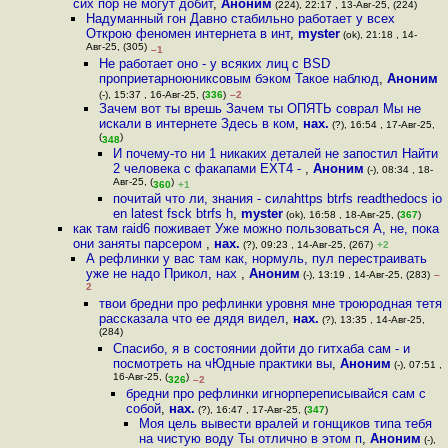
сих пор не могут добит
,
Аноним
(224), 22:17 , 13-Авг-25, (224)
Надуманный гон Давно стабильно работает у всех
Открою феномен интернета в инт
,
myster
(ok), 21:18 , 14-
Авг-25, (305)
–1
Не работает оно - у всяких лиц с BSD
проприетарноюниксовым бэком Такое наблюд
,
Аноним
(-), 15:37 , 16-Авг-25, (
336
)
–2
Зачем вот ты врешь Зачем ты ОПЯТЬ соврал Мы не
искали в интернете Здесь в ком
,
нах.
(?), 16:54 , 17-Авг-25,
(
)
348
И почему-то ни 1 никаких деталей не запостил Найти
2 человека с факапами EXT4 -
,
Аноним
(-), 08:34 , 18-
Авг-25, (
)
360
+1
почитай что ли, знания - силаhttps btrfs readthedocs io
en latest fsck btrfs h
,
myster
(ok), 16:58 , 18-Авг-25, (
367
)
как там raid6 поживает Уже можно пользоваться А, не, пока
они заняты парсером
,
нах.
(?), 09:23 , 14-Авг-25, (267)
+2
А рефлинки у вас там как, нормуль, пул перестраивать
уже не надо Прикол, нах
,
Аноним
(-), 13:19 , 14-Авг-25, (283)
–
2
твои бредни про рефлинки уровня мне троюродная тетя
рассказала что ее дядя видел
,
нах.
(?), 13:35 , 14-Авг-25,
(284)
Спасибо, я в состоянии дойти до гитхаба сам - и
посмотреть на чЮдные практики вы
,
Аноним
(-), 07:51 ,
16-Авг-25, (
)
326
–2
бредни про рефлинки игнорпереписывайся сам с
собой
,
нах.
(?), 16:47 , 17-Авг-25, (
347
)
Моя цель вывести вралей и гонщиков типа тебя
на чистую воду Ты отлично в этом п
,
Аноним
(-),