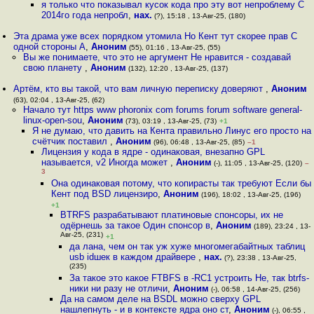
я только что показывал кусок кода про эту вот непроблему С
2014го года непробл
,
нах.
(?), 15:18 , 13-Авг-25, (180)
Эта драма уже всех порядком утомила Но Кент тут скорее прав С
одной стороны А
,
Аноним
(55), 01:16 , 13-Авг-25, (55)
Вы же понимаете, что это не аргумент Не нравится - создавай
свою планету
,
Аноним
(132), 12:20 , 13-Авг-25, (137)
Артём, кто вы такой, что вам личную переписку доверяют
,
Аноним
(63), 02:04 , 13-Авг-25, (62)
Начало тут https www phoronix com forums forum software general-
linux-open-sou
,
Аноним
(73), 03:19 , 13-Авг-25, (73)
+1
Я не думаю, что давить на Кента правильно Линус его просто на
счётчик поставил
,
Аноним
(96), 06:48 , 13-Авг-25, (85)
–1
Лицензия у кода в ядре - одинаковая, внезапно GPL
называется, v2 Иногда может
,
Аноним
(-), 11:05 , 13-Авг-25, (120)
–
3
Она одинаковая потому, что копирасты так требуют Если бы
Кент под BSD лицензиро
,
Аноним
(196), 18:02 , 13-Авг-25, (196)
+1
BTRFS разрабатывают платиновые спонсоры, их не
одёрнешь за такое Один спонсор в
,
Аноним
(189), 23:24 , 13-
Авг-25, (231)
+1
да лана, чем он так уж хуже многомегабайтных таблиц
usb idшек в каждом драйвере
,
нах.
(?), 23:38 , 13-Авг-25,
(235)
За такое это какое FTBFS в -RC1 устроить Не, так btrfs-
ники ни разу не отличи
,
Аноним
(-), 06:58 , 14-Авг-25, (256)
Да на самом деле на BSDL можно сверху GPL
нашлепнуть - и в контексте ядра оно ст
,
Аноним
(-), 06:55 ,