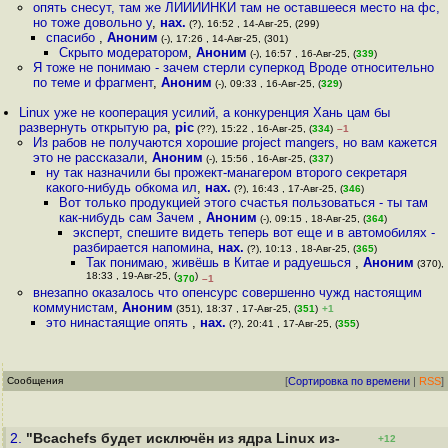
опять снесут, там же ЛИИИИНКИ там не оставшееся место на фс,
но тоже довольно у
,
нах.
(?), 16:52 , 14-Авг-25, (299)
спасибо
,
Аноним
(-), 17:26 , 14-Авг-25, (301)
Скрыто модератором
,
Аноним
(-), 16:57 , 16-Авг-25, (
339
)
Я тоже не понимаю - зачем стерли суперкод Вроде относительно
по теме и фрагмент
,
Аноним
(-), 09:33 , 16-Авг-25, (
329
)
Linux уже не кооперация усилий, а конкуренция Хань цам бы
развернуть открытую ра
,
pic
(??), 15:22 , 16-Авг-25, (
334
)
–1
Из рабов не получаются хорошие project mangers, но вам кажется
это не рассказали
,
Аноним
(-), 15:56 , 16-Авг-25, (
337
)
ну так назначили бы прожект-манагером второго секретаря
какого-нибудь обкома ил
,
нах.
(?), 16:43 , 17-Авг-25, (
346
)
Вот только продукцией этого счастья пользоваться - ты там
как-нибудь сам Зачем
,
Аноним
(-), 09:15 , 18-Авг-25, (
364
)
эксперт, спешите видеть теперь вот еще и в автомобилях -
разбирается напомина
,
нах.
(?), 10:13 , 18-Авг-25, (
365
)
Так понимаю, живёшь в Китае и радуешься
,
Аноним
(370),
18:33 , 19-Авг-25, (
)
370
–1
внезапно оказалось что опенсурс совершенно чужд настоящим
коммунистам
,
Аноним
(351), 18:37 , 17-Авг-25, (
351
)
+1
это нинастаящие опять
,
нах.
(?), 20:41 , 17-Авг-25, (
355
)
Сообщения
[
Сортировка по времени
|
RSS
]
2.
"Bcachefs будет исключён из ядра Linux из-
+12