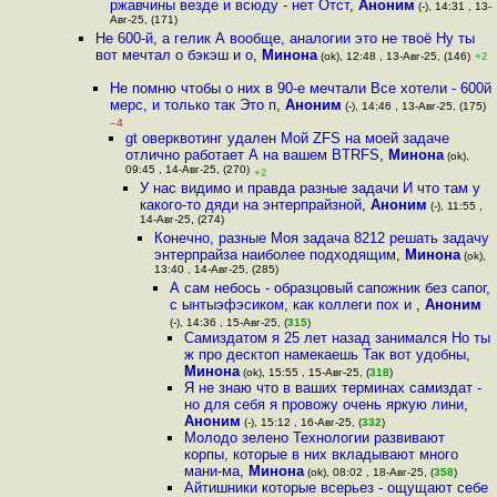
ржавчины везде и всюду - нет Отст
,
Аноним
(-), 14:31 , 13-
Авг-25, (171)
Не 600-й, а гелик А вообще, аналогии это не твоё Ну ты
вот мечтал о бэкэш и о
,
Минона
(ok), 12:48 , 13-Авг-25, (146)
+2
Не помню чтобы о них в 90-е мечтали Все хотели - 600й
мерс, и только так Это п
,
Аноним
(-), 14:46 , 13-Авг-25, (175)
–4
gt оверквотинг удален Мой ZFS на моей задаче
отлично работает А на вашем BTRFS
,
Минона
(ok),
09:45 , 14-Авг-25, (270)
+2
У нас видимо и правда разные задачи И что там у
какого-то дяди на энтерпрайзной
,
Аноним
(-), 11:55 ,
14-Авг-25, (274)
Конечно, разные Моя задача 8212 решать задачу
энтерпрайза наиболее подходящим
,
Минона
(ok),
13:40 , 14-Авг-25, (285)
А сам небось - образцовый сапожник без сапог,
с ынтыэфэсиком, как коллеги пох и
,
Аноним
(-), 14:36 , 15-Авг-25, (
315
)
Самиздатом я 25 лет назад занимался Но ты
ж про десктоп намекаешь Так вот удобны
,
Минона
(ok), 15:55 , 15-Авг-25, (
318
)
Я не знаю что в ваших терминах самиздат -
но для себя я провожу очень яркую лини
,
Аноним
(-), 15:12 , 16-Авг-25, (
332
)
Молодо зелено Технологии развивают
корпы, которые в них вкладывают много
мани-ма
,
Минона
(ok), 08:02 , 18-Авг-25, (
358
)
Айтишники которые всерьез - ощущают себе