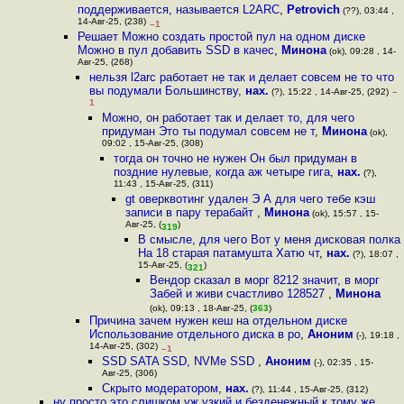
поддерживается, называется L2ARC
,
Petrovich
(??), 03:44 ,
14-Авг-25, (238)
–1
Решает Можно создать простой пул на одном диске
Можно в пул добавить SSD в качес
,
Минона
(ok), 09:28 , 14-
Авг-25, (268)
нельзя l2arc работает не так и делает совсем не то что
вы подумали Большинству
,
нах.
(?), 15:22 , 14-Авг-25, (292)
–
1
Можно, он работает так и делает то, для чего
придуман Это ты подумал совсем не т
,
Минона
(ok),
09:02 , 15-Авг-25, (308)
тогда он точно не нужен Он был придуман в
поздние нулевые, когда аж четыре гига
,
нах.
(?),
11:43 , 15-Авг-25, (311)
gt оверквотинг удален Э А для чего тебе кэш
записи в пару терабайт
,
Минона
(ok), 15:57 , 15-
Авг-25, (
)
319
В смысле, для чего Вот у меня дисковая полка
На 18 старая патамушта Хатю чт
,
нах.
(?), 18:07 ,
15-Авг-25, (
)
321
Вендор сказал в морг 8212 значит, в морг
Забей и живи счастливо 128527
,
Минона
(ok), 09:13 , 18-Авг-25, (
363
)
Причина зачем нужен кеш на отдельном диске
Использование отдельного диска в ро
,
Аноним
(-), 19:18 ,
14-Авг-25, (302)
–1
SSD SATA SSD, NVMe SSD
,
Аноним
(-), 02:35 , 15-
Авг-25, (306)
Скрыто модератором
,
нах.
(?), 11:44 , 15-Авг-25, (312)
ну просто это слишком уж узкий и безденежный к тому же