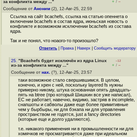
+
–
за конфликта между ..."
/
Сообщение от
Аноним
(2), 12-Авг-25, 22:59
Ссылка на сайт bcachefs, ссылка на статью опеннета о
включении bcachefs в состав ядра, июньская новость о
конфликте и возможном исключении bcachefs из состава
ядра.
Так и не понял, что ноаого-то произошло?
Ответить
|
Правка
|
Наверх
|
Cообщить модератору
25.
"Bcachefs будет исключён из ядра Linux
–12
+
–
из-за конфликта между ..."
/
Сообщение от
нах.
(?), 12-Авг-25, 23:57
таки возможное стало свершившимся. В целом,
конечно, и хрен с ней, поскольку layered fs нужны
примерно никому, штука основанная опять двадцать-
пять на btree (про который Шишкин все уже написал),
EC не работает, навечно, видимо, застряв в incomplete,
снапшоты и сабволы даже еще более примитивные
чем у бырбыры, ни для бэкапа ни для управления
пространством не годятся, just a fancy directories
(которые еще и долго удаляются).
т.е. никакого применения ни в промышленности ни для
хомячков не просматривается даже при идеальном