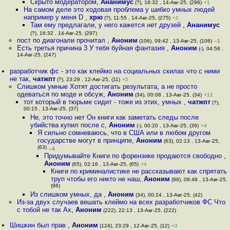
Скрыто модератором
,
Ананимус
(?), 16:32 , 14-Авг-25, (296)
+1
На самом деле это ходовая проблема у шибко умных людей
например у меня D
,
хрю
(?), 11:55 , 14-Авг-25, (275)
+1
Там ему предлагали, у него кажется нет друзей
,
Ананимус
(?), 16:32 , 14-Авг-25, (297)
пост по диагонали прочитал
,
Аноним
(106), 09:42 , 13-Авг-25, (106)
–1
Есть третья причина 3 У тебя буйная фантазия
,
Аноним
(-), 04:58 ,
14-Авг-25, (247)
разработчик фс - это как клеймо на социальных скилах что с ними
не так
,
чатжпт
(?), 23:29 , 12-Авг-25, (11)
+2
Слишком умные Хотят достигать результата, а не просто
одеваться по моде и обсуж
,
Аноним
(34), 00:08 , 13-Авг-25, (34)
+12
тот который в тюрьме сидит - тоже из этих, умных
,
чатжпт
(?),
00:15 , 13-Авг-25, (37)
Не, это точно нет Он книги как заметать следы после
убийства купил после с
,
Аноним
(-), 00:20 , 13-Авг-25, (39)
+4
Я сильно сомневаюсь, что в США или в любом другом
государстве могут в принципе
,
Аноним
(63), 02:13 , 13-Авг-25,
(63)
–4
Придумывайте Книги по форензике продаются свободно
,
Аноним
(65), 02:16 , 13-Авг-25, (65)
+4
Книги по криминалистике не рассказывают как спрятать
труп чтобы его никто не наш
,
Аноним
(96), 08:48 , 13-Авг-25,
(96)
Из слишком умных, да
,
Аноним
(34), 00:24 , 13-Авг-25, (42)
Из-за двух случаев вешать клеймо на всех разработчиков ФС Что
с тобой не так Ах
,
Аноним
(222), 22:13 , 13-Авг-25, (222)
Шишкин был прав
,
Аноним
(124), 23:29 , 12-Авг-25, (12)
+3