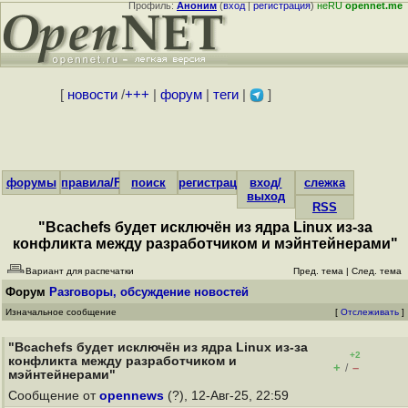
Профиль:
Аноним
(
вход
|
регистрация
)
неRU
opennet.me
[
новости
/
+++
|
форум
|
теги
|
]
форумы
правила/FAQ
поиск
регистрация
вход/
слежка
выход
RSS
"Bcachefs будет исключён из ядра Linux из-за
конфликта между разработчиком и мэйнтейнерами"
Вариант для распечатки
Пред. тема
|
След. тема
Форум
Разговоры, обсуждение новостей
Изначальное сообщение
[
Отслеживать
]
"Bcachefs будет исключён из ядра Linux из-за
+2
конфликта между разработчиком и
+
–
/
мэйнтейнерами"
Сообщение от
opennews
(?), 12-Авг-25, 22:59