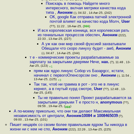
Поискарь в помощь Найдете много
интересного, вклчая метрики качества кода
типа
,
Аноним
(-), 04:32 , 14-Авг-25, (242)
ОК, google Как отправка патчей электронной
почтой влияет на качество кода Молч
,
User
(??), 11:22 , 18-Авг-25, (
366
)
И вся королевская конница, вся королевская рать
из гениальных процессов обеспеч
,
Аноним
(222),
22:33 , 13-Авг-25, (227)
А уж как они мир своей фуксией захватывали
Обещали что скоро линуху будет - амб
,
Аноним
(-), 04:47 , 14-Авг-25, (244)
т е - коммерческие проекты разрабатываемые за
зарплату за закрытыми дверями Нече
,
нах.
(?), 11:48 , 13-
Авг-25, (123)
+1
прям как ядро линукс Собор vs Базарgcc, кстати,
начинал с первогоОпенсорсом оно
,
Аноним
(-), 11:54 ,
13-Авг-25, (125)
+3
Так так, чтоб ни грамма в рот - это не в линукс
кернел, а в гнутый хурд смотре
,
User
(??), 12:48 , 13-
Авг-25, (145)
Ты не правильно понял Проект разрабатывается за
закрытыми дверьми Т е просто н
,
anonymous
(??),
09:56 , 19-Авг-25, (
)
368
А по-моему прикольно, что они так делают Максимальная
независимость от централи
,
Аноним10084 и 1008465039
(?),
09:00 , 13-Авг-25, (101)
Пишет нецарёк со своим более правильным ядром Ты никогда в
жизни ни с кем не спо
,
Аноним
(222), 22:26 , 13-Авг-25, (225)