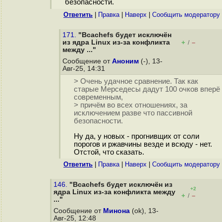
безопасности.
Ответить
|
Правка
|
Наверх
|
Cообщить модератору
171.
"Bcachefs будет исключён
из ядра Linux из-за конфликта
+
–
/
между ..."
Сообщение от
Аноним
(-), 13-
Авг-25, 14:31
> Очень удачное сравнение. Так как
старые Мерседесы дадут 100 очков вперё
современным,
> причём во всех отношениях, за
исключением разве что пассивной
безопасности.
Ну да, у новых - прогнивщих от соли
порогов и ржавчины везде и всюду - нет.
Отстой, что сказать.
Ответить
|
Правка
|
Наверх
|
Cообщить модератору
146.
"Bcachefs будет исключён из
+2
ядра Linux из-за конфликта между
+
–
/
..."
Сообщение от
Минона
(ok), 13-
Авг-25, 12:48