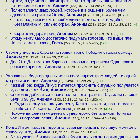
Артем, а где можно посмотреть код, который вы написали за 30
лет использования л
,
Аноним
(133), 03:37 , 13-Авг-25, (74)
–1
Полно талантливых людей, которые и в общении более чем
адекватны и приятны Огром
,
Аноним
(87), 07:19 , 13-Авг-25, (87)
+1
Есть подозрение, что необходимость делать, как удобно
безталантным, сильно огран
,
Аноним
(233), 15:24 , 13-Авг-25, (182)
+1
Скрыто модератором
,
Аноним
(222), 23:14 , 13-Авг-25, (229)
+1
Этому кенту было достаточно подумать головой, что выше плеч
Чё его жалеть, ежел
,
Гость
(??), 00:15 , 15-Сен-25, (
376
)
Столкнулись два барана на горной тропе Победил старый самец
,
Аноним
(21), 23:47 , 12-Авг-25, (21)
+2
Два О_о Да там этих баранов - половина переписки Один просто
решение принял
,
Аноним
(-), 00:29 , 13-Авг-25, (46)
+5
Это как раз беда средненьких по всем параметрам людей - с одной
стороны они, вви
,
Аноним
(18), 23:54 , 12-Авг-25, (23)
+1
Каждый раз когда Линус пытается прояснить ситуацию получается
хуже чем если бы н
,
Аноним
(33), 00:07 , 13-Авг-25, (33)
+7
Спокойно добиваться своих целей - это тратить 10 усилий на свои
цели и 90 ус
,
Аноним
(233), 15:28 , 13-Авг-25, (183)
+2
Судя по тому что получилось у Кента - кажется, вон то лучше
работает И если на
,
Аноним
(-), 15:30 , 16-Авг-25, (
335
)
Похоже на фантазии детей о супергероях без изъянов Почитай
хоть биографии всяки
,
Аноним
(222), 23:23 , 13-Авг-25, (230)
Когда Интел пихал в ядро инклюзивный нейминг, то Линус молчал в
тряпочку, а ту
,
Аноним
(33), 23:59 , 12-Авг-25, (28)
+9
А это ужасный инклюзивный нейминг пользокам портил данные на