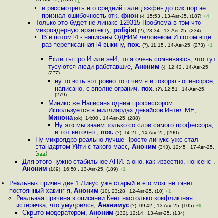
13-Авг-25, (185)
+1
и рассмотреть его средний палец яжфин до сих пор не
признал ошибочность отк
,
фнон
(-), 15:53 , 13-Авг-25, (187)
+4
Только это будет не линакс 129315 Проблема в том что
микроядерную архитекту
,
pofigist
(?), 23:34 , 13-Авг-25, (234)
l3 и потом l4 - написаны ОДНИМ человеком И потом еще
раз переписанная l4 выкину
,
пох.
(?), 11:15 , 14-Авг-25, (273)
+1
Если ты про l4 или sel4, то я очень сомневаюсь, что тут
тусуются люди работавшие
,
Аноним
(-), 12:42 , 14-Авг-25,
(277)
ну то есть вот ровно то о чем я и говорю - опенсорсе,
написано, с вполне огранич
,
пох.
(?), 12:51 , 14-Авг-25,
(279)
Миникс же Написана одним профессором
Используется в миллиардах девайсов Интел МЕ
,
Минона
(ok), 14:00 , 14-Авг-25, (288)
Ну это мы знаем только со слов самого профессора,
и тот неточно
,
пох.
(?), 14:21 , 14-Авг-25, (290)
Ну микроядро реально лучше Просто линукс уже стал
стандартом Уйти с такого масс
,
Аноним
(343), 12:45 , 17-Авг-25,
(
)
344
Для этого нужно стабильное АПИ, а оно, как известно, нонсенс
,
Аноним
(189), 16:50 , 13-Авг-25, (189)
+1
Реальных причин две 1 Линус уже старый и его мозг не тянет
постоянный хакинг я
,
Аноним
(10), 23:28 , 12-Авг-25, (10)
+1
Реальная причина в описании Кент настолько конфликтная
истеричка, что умудрился
,
Ананимус
(?), 09:42 , 13-Авг-25, (105)
+6
Скрыто модератором
,
Аноним
(132), 12:14 , 13-Авг-25, (134)