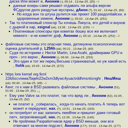
диске Или может е
,
Аноним
(-), 00:14 , 13-Авг-25, (35)
+3
данные юзеры сами решают отдавать ли альфа версии
ФСдругое дело раздутые мусорны
,
дАнон
(?), 01:42 , 13-Авг-25, (60)
Но когда вон та штука рулится как проект 100 раздолбайски, и
здоровенные измене
,
Аноним
(-), 05:03 , 14-Авг-25, (251)
Так то платиновый спонсор Ты хочешь Линуса, его детей и внуков
с дыркой в кар
,
xsignal
(ok), 13:36 , 13-Авг-25, (155)
+2
Платиновые спонсоры при комитах бошку все же включают
немного - и не комитят доф
,
Аноним
(-), 05:10 , 14-Авг-25, (252)
–2
файловые системы это опасная тема, детинужна психологическая
оценка длительной р
,
L29Ah
(ok), 00:21 , 13-Авг-25, (40)
Судя по историям с Hector Martin, Lina Asahi, драйверами GPU и
проч - это верно
,
Аноним
(-), 06:00 , 14-Авг-25, (253)
Это один и тот же перец Весьма странноватый, но уж какой есть
,
llolik
(ok), 10:43 , 14-Авг-25, (272)
https lore kernel org lkml
22ib5scviwwa7bqeln22w2xm3dlywc4yuactrddhmsntixnghr
,
НяшМяш
(ok), 00:40 , 13-Авг-25, (48)
–1
Кент, го к нам в BSD развивать файловые системы
,
Аноним
(51),
01:00 , 13-Авг-25, (51)
+1
Ему уже Valve за это платит, так что вряд ли
,
Аноним
(52), 01:05 ,
13-Авг-25, (52)
не платит а _собиралась_ когда-то начать платить А теперь вот
может и передумат
,
нах.
(?), 13:51 , 13-Авг-25, (163)
он потребует от вас запилить needfree и пришлет даже готовый
патч, затрагивающий
,
нах.
(?), 12:28 , 13-Авг-25, (140)
Не проблема Разработчиков ядер у BSD меньше, они все
отвечают за многие подсист
,
Аноним
(177), 15:02 , 13-Авг-25, (177)