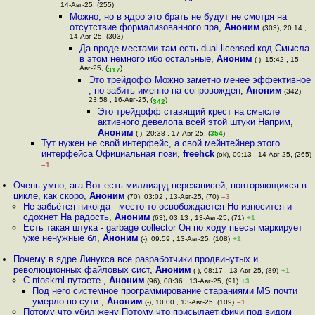
14-Авг-25, (255)
Можно, но в ядро это брать не будут не смотря на
отсутствие формализованного пра
,
Аноним
(303), 20:14 ,
14-Авг-25, (303)
Да вроде местами там есть dual licensed код Смысла
в этом немного ибо остальные
,
Аноним
(-), 15:42 , 15-
Авг-25, (
)
317
Это трейдофф Можно заметно менее эффективное
, но забить именно на сопровожден
,
Аноним
(342),
23:58 , 16-Авг-25, (
)
342
Это трейдофф ставящий крест на смысле
активного девелопа всей этой штуки Наприм
,
Аноним
(-), 20:38 , 17-Авг-25, (
354
)
Тут нужен не свой интерфейс, а свой мейнтейнер этого
интерфейса Официальная пози
,
freehck
(ok), 09:13 , 14-Авг-25, (265)
–1
Очень умно, ага Вот есть миллиард перезаписей, повторяющихся в
цикле, как скоро
,
Аноним
(70), 03:02 , 13-Авг-25, (70)
–3
Не забьётся никогда - место-то освобождается Но износится и
сдохнет На радость
,
Аноним
(63), 03:13 , 13-Авг-25, (71)
+1
Есть такая штука - garbage collector Он по ходу пьесы маркирует
уже ненужные бл
,
Аноним
(-), 09:59 , 13-Авг-25, (108)
+1
Почему в ядре Линукса все разработчики продвинутых и
революционных файловых сист
,
Аноним
(-), 08:17 , 13-Авг-25, (89)
+1
С ntoskrnl путаете
,
Аноним
(96), 08:36 , 13-Авг-25, (91)
+3
Под него системное программирование стараниями MS почти
умерло по сути
,
Аноним
(-), 10:00 , 13-Авг-25, (109)
–1
Потому что убил жену Потому что присылает фичи под видом