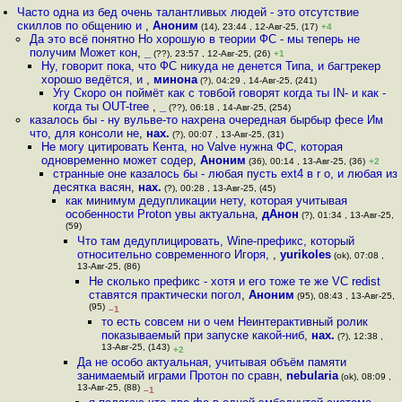
Часто одна из бед очень талантливых людей - это отсутствие
скиллов по общению и
,
Аноним
(14), 23:44 , 12-Авг-25, (17)
+4
Да это всё понятно Но хорошую в теории ФС - мы теперь не
получим Может кон
,
_
(??), 23:57 , 12-Авг-25, (26)
+1
Ну, говорит пока, что ФС никуда не денется Типа, и багтрекер
хорошо ведётся, и
,
минона
(?), 04:29 , 14-Авг-25, (241)
Угу Скоро он поймёт как с товбой говорят когда ты IN- и как -
когда ты OUT-tree
,
_
(??), 06:18 , 14-Авг-25, (254)
казалось бы - ну вульве-то нахрена очередная бырбыр фесе Им
что, для консоли не
,
нах.
(?), 00:07 , 13-Авг-25, (31)
Не могу цитировать Кента, но Valve нужна ФС, которая
одновременно может содер
,
Аноним
(36), 00:14 , 13-Авг-25, (36)
+2
странные оне казалось бы - любая пусть ext4 в r o, и любая из
десятка васян
,
нах.
(?), 00:28 , 13-Авг-25, (45)
как минимум дедупликации нету, которая учитывая
особенности Proton увы актуальна
,
дАнон
(?), 01:34 , 13-Авг-25,
(59)
Что там дедуплицировать, Wine-префикс, который
относительно современного Игоря,
,
yurikoles
(ok), 07:08 ,
13-Авг-25, (86)
Не сколько префикс - хотя и его тоже те же VC redist
ставятся практически погол
,
Аноним
(95), 08:43 , 13-Авг-25,
(95)
–1
то есть совсем ни о чем Неинтерактивный ролик
показываемый при запуске какой-ниб
,
нах.
(?), 12:38 ,
13-Авг-25, (143)
+2
Да не особо актуальная, учитывая объём памяти
занимаемый играми Протон по сравн
,
nebularia
(ok), 08:09 ,
13-Авг-25, (88)
–1