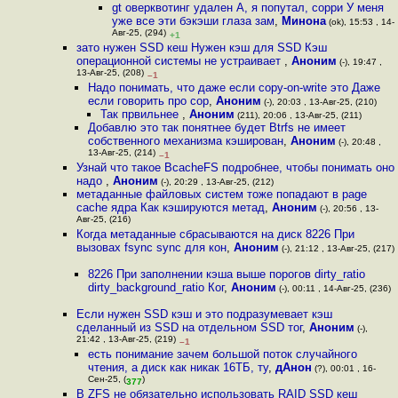
gt оверквотинг удален А, я попутал, сорри У меня
уже все эти бэкэши глаза зам
,
Минона
(ok), 15:53 , 14-
Авг-25, (294)
+1
зато нужен SSD кеш Нужен кэш для SSD Кэш
операционной системы не устраивает
,
Аноним
(-), 19:47 ,
13-Авг-25, (208)
–1
Надо понимать, что даже если copy-on-write это Даже
если говорить про cop
,
Аноним
(-), 20:03 , 13-Авг-25, (210)
Так првильнее
,
Аноним
(211), 20:06 , 13-Авг-25, (211)
Добавлю это так понятнее будет Btrfs не имеет
собственного механизмa кэширован
,
Аноним
(-), 20:48 ,
13-Авг-25, (214)
–1
Узнай что такое BcacheFS подробнее, чтобы понимать оно
надо
,
Аноним
(-), 20:29 , 13-Авг-25, (212)
метаданные файловых систем тоже попадают в page
cache ядра Как кэшируются метад
,
Аноним
(-), 20:56 , 13-
Авг-25, (216)
Когда метаданные сбрасываются на диск 8226 При
вызовах fsync sync для кон
,
Аноним
(-), 21:12 , 13-Авг-25, (217)
8226 При заполнении кэша выше порогов dirty_ratio
dirty_background_ratio Ког
,
Аноним
(-), 00:11 , 14-Авг-25, (236)
Если нужен SSD кэш и это подразумевает кэш
сделанный из SSD на отдельном SSD тог
,
Аноним
(-),
21:42 , 13-Авг-25, (219)
–1
есть понимание зачем большой поток случайного
чтения, а диск как никак 16ТБ, ту
,
дАнон
(?), 00:01 , 16-
Сен-25, (
)
377
В ZFS не обязательно использовать RAID SSD кеш