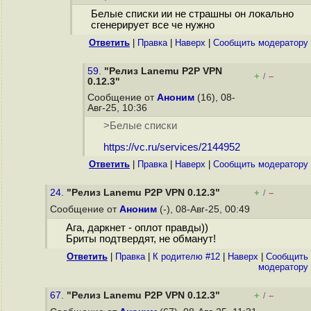
Белые списки ии не страшны он локально
сгенерирует все че нужно
Ответить
|
Правка
|
Наверх
|
Cообщить модератору
59.
"Релиз Lanemu P2P VPN
+
–
/
0.12.3"
Сообщение от
Аноним
(16), 08-
Авг-25, 10:36
>Белые списки
https://vc.ru/services/2144952
Ответить
|
Правка
|
Наверх
|
Cообщить модератору
24.
"Релиз Lanemu P2P VPN 0.12.3"
+
–
/
Сообщение от
Аноним
(-), 08-Авг-25, 00:49
Ага, даркнет - оплот правды))
Бриты подтвердят, не обманут!
Ответить
|
Правка
|
К родителю #12
|
Наверх
|
Cообщить
модератору
67.
"Релиз Lanemu P2P VPN 0.12.3"
+
–
/