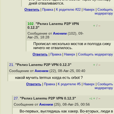
дней отваливаются.
Ответить
|
Правка
|
К родителю #22
|
Наверх
|
Cообщить
модератору
102
.
"Релиз Lanemu P2P VPN
+
–
/
0.12.3"
Сообщение от
Аноним
(102), 09-
Авг-25, 18:28
Прописал несколько мостов и полгода сижу
ничего не отвалилось.
Ответить
|
Правка
|
Наверх
|
Cообщить модератору
21.
"Релиз Lanemu P2P VPN 0.12.3"
+
–
/
Сообщение от
Аноним
(22), 08-Авг-25, 00:40
накой мучить termux когда есть orbot ?
Ответить
|
Правка
|
К родителю #5
|
Наверх
|
Cообщить
модератору
27.
"Релиз Lanemu P2P VPN 0.12.3"
+
–
/
+1
Сообщение от
Аноним
(25), 08-Авг-25, 00:56
Во-первых, выглядишь как хакер. Во-вторых, люди в