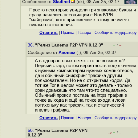
Сообщение от
Skullnet
(ok), 08-Авг-25, 02:17
Просто некоторые увидели три знакомые буквы и
сразу начались ассоциации с NordVPN,
"майорами", хотя приложение к этому не имеет
никакого отношения.
Ответить
|
Правка
|
Наверх
|
Cообщить модератору
36.
"Релиз Lanemu P2P VPN 0.12.3"
+
–
/
Сообщение от
Аноним
(-), 08-Авг-25, 02:37
А в одноранговых сетях это не возможно?
Первый старт, потом вероятность подключения
к нужным компьютерам нужных компьютеров,
да и обычный сниффинг трафика другим
пользователем. Но не с открытым кодом. Да
тот же Tor в целом может это делать - только
хрен докажешь что там что-то специально.
Обычный прокси поставь на https трафик в
точке выхода и ещё на точке входа и лови
потихоньку как трафик, так и статический
анализ трафика.
Ответить
|
Правка
|
Наверх
|
Cообщить модератору
50.
"Релиз Lanemu P2P VPN
+
–
/
–2
0.12.3"