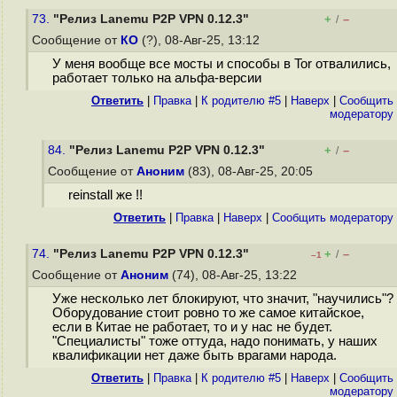
73.
"Релиз Lanemu P2P VPN 0.12.3"
+
–
/
Сообщение от
КО
(?), 08-Авг-25, 13:12
У меня вообще все мосты и способы в Tor отвалились,
работает только на альфа-версии
Ответить
|
Правка
|
К родителю #5
|
Наверх
|
Cообщить
модератору
84.
"Релиз Lanemu P2P VPN 0.12.3"
+
–
/
Сообщение от
Аноним
(83), 08-Авг-25, 20:05
reinstall же !!
Ответить
|
Правка
|
Наверх
|
Cообщить модератору
74.
"Релиз Lanemu P2P VPN 0.12.3"
+
–
/
–1
Сообщение от
Аноним
(74), 08-Авг-25, 13:22
Уже несколько лет блокируют, что значит, "научились"?
Оборудование стоит ровно то же самое китайское,
если в Китае не работает, то и у нас не будет.
"Специалисты" тоже оттуда, надо понимать, у наших
квалификации нет даже быть врагами народа.
Ответить
|
Правка
|
К родителю #5
|
Наверх
|
Cообщить
модератору