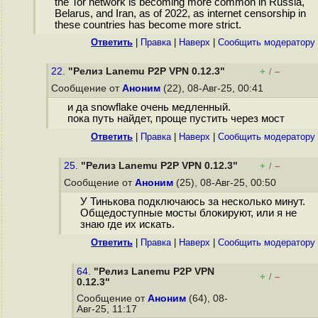
the Tor network is becoming more common in Russia,
Belarus, and Iran, as of 2022, as internet censorship in
these countries has become more strict.
Ответить
|
Правка
|
Наверх
|
Cообщить модератору
22.
"Релиз Lanemu P2P VPN 0.12.3"
+
–
/
Сообщение от
Аноним
(22), 08-Авг-25, 00:41
и да snowflake очень медленный.
пока путь найдет, проще пустить через мост
Ответить
|
Правка
|
Наверх
|
Cообщить модератору
25.
"Релиз Lanemu P2P VPN 0.12.3"
+
–
/
Сообщение от
Аноним
(25), 08-Авг-25, 00:50
У Тинькова подключаюсь за несколько минут.
Общедоступные мосты блокируют, или я не
знаю где их искать.
Ответить
|
Правка
|
Наверх
|
Cообщить модератору
64.
"Релиз Lanemu P2P VPN
+
–
/
0.12.3"
Сообщение от
Аноним
(64), 08-
Авг-25, 11:17