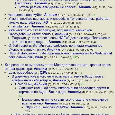
Настройки
,
Аноним
(83), 20:04 , 08-Авг-25, (83)
–1
Готовь разъём Камуфляж не спасёт
,
Аноним
(91), 21:51 , 08-
Авг-25, (91)
webtunnel попробуйте
,
Аноним
(61), 10:46 , 08-Авг-25, (61)
+1
У меня вообще все мосты и способы в Tor отвалились, работает
только на альфа-вер
,
КО
(?), 13:12 , 08-Авг-25, (73)
reinstall же
,
Аноним
(83), 20:05 , 08-Авг-25, (84)
Уже несколько лет блокируют, что значит, научились
Оборудование стоит ровно т
,
Аноним
(74), 13:22 , 08-Авг-25, (74)
–1
Подожди, у нас же есть свои NGFW, даже не один Технически
они точно не проще, ч
,
Аноним
(94), 00:44 , 09-Авг-25, (94)
Отбой тревоги, билайн тоже работает, но иногда медленнее
Скорость зависит ни то
,
Аноним
(94), 00:32 , 09-Авг-25, (93)
https digital-garden ru Информационные_технологии Tor WebTunnel
пока самый раб
,
Иван
(??), 09:03 , 10-Авг-25, (
117
)
Кто реально этим пользуеться Мне достаточно гнать трафик через
вк там дырок хре
,
Аноним
(8), 23:13 , 07-Авг-25, (8)
Есть подробности
,
Q2W
(?), 23:17 , 07-Авг-25, (9)
+1
В даркнете уже много чего есть на эту тему и будут гнать
трафик через ябляузер а
,
Аноним
(8), 23:26 , 07-Авг-25, (12)
Ссылок бы
,
Аноним
(5), 23:28 , 07-Авг-25, (13)
+1
Слишком большой поток информации последнее время и
тормозов не будет Вот и ждит
,
Аноним
(8), 23:37 , 07-Авг-25, (15)
+1
Белые списки ии не страшны он локально сгенерирует
все че нужно
,
Аноним
(8), 00:13 , 08-Авг-25, (18)
https vc ru services 2144952
,
Аноним
(16), 10:36 , 08-Авг-25,
(59)
Ага, даркнет - оплот правды Бриты подтвердят, не обманут
,