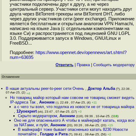
участники подключены друг к другу, а не через
центральный сервер. Участники сети могут находить друг
друга через BitTorrent-трекеры или BitTorrent DHT, либо
через других участников сети (peer exchange). Приложение
является бесплатным и открытым аналогом VPN Hamachi,
написано на языке Java (c отдельными компонентами на
языке Си) и распространяется под лицензией GNU LGPL
3.0. Поддерживается запуск в Windows, GNU/Linux и
FreeBSD...
Подробнее:
https://www.opennet.dev/opennews/art.shtml?
num=63695
Ответить
|
Правка
|
Cообщить модератору
Оглавление
В наше актуальны peer-to-peer сети Очень
,
Доктор Альба
(?), 22:36 ,
07-Авг-25, (2)
+4
Но товарищ майор который нам совсем не товарищ сможет видеть
IP-адреса Так
,
Аноним
(-), 22:49 , 07-Авг-25, (4)
+11
а с чего ты взял, что поделка из новости не от товарища майора
,
12yoexpert
(ok), 23:47 , 07-Авг-25, (17)
+3
Скрыто модератором
,
Аноним
(118), 09:36 , 10-Авг-25, (
118
)
Оно не для опасненького А чтобы в майнкрафт катать, когда все
за NATами, и публ
,
Аноним
(20), 00:26 , 08-Авг-25, (20)
+15
В майнкрафт тоже бывает опасненько катать 8230 Новости
почитайте
,
Голдер и Рита
(?), 09:41 , 08-Авг-25, (56)
+2