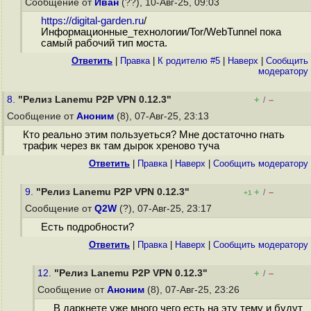
Сообщение от
Иван
(??), 10-Авг-25, 09:03
https://digital-garden.ru
/
Информационные_технологии/Tor/WebTunnel пока
самый рабочий тип моста.
Ответить
|
Правка
|
К родителю #5
|
Наверх
|
Cообщить
модератору
8.
"Релиз Lanemu P2P VPN 0.12.3"
+
–
/
Сообщение от
Аноним
(8), 07-Авг-25, 23:13
Кто реально этим пользуеться? Мне достаточно гнать
трафик через вк там дырок хреново туча
Ответить
|
Правка
|
Наверх
|
Cообщить модератору
9.
"Релиз Lanemu P2P VPN 0.12.3"
+
–
/
+1
Сообщение от
Q2W
(?), 07-Авг-25, 23:17
Есть подробности?
Ответить
|
Правка
|
Наверх
|
Cообщить модератору
12.
"Релиз Lanemu P2P VPN 0.12.3"
+
–
/
Сообщение от
Аноним
(8), 07-Авг-25, 23:26
В даркнете уже много чего есть на эту тему и будут