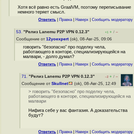
Хотя всё равно есть GraalVM, поэтому переписывание
немного теряет смысл.
Ответить
|
Правка
|
Наверх
|
Cообщить модератору
53.
"Релиз Lanemu P2P VPN 0.12.3"
+
–
/
+1
Сообщение от
12yoexpert
(ok), 08-Авг-25, 09:06
говорить "безопасно" про поделку чела,
работающего в конторе, специализирующейся на
малвари, - долго думал?
Ответить
|
Правка
|
Наверх
|
Cообщить модератору
71.
"Релиз Lanemu P2P VPN 0.12.3"
+
–
/
–2
Сообщение от
Skullnet
(ok), 08-Авг-25, 12:49
> говорить "безопасно" про поделку чела,
работающего в конторе, специализирующейся на
малвари
Нифига себе у вас фантазия. А доказательства
будут?
Ответить
|
Правка
|
Наверх
|
Cообщить модератору