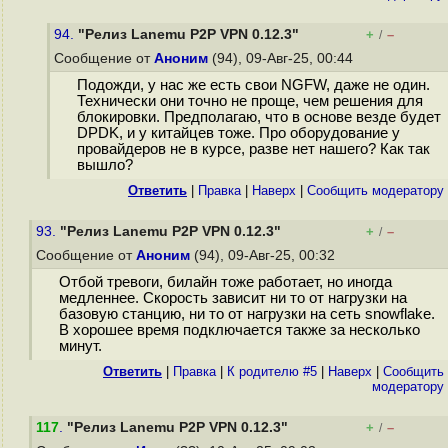
94.
"Релиз Lanemu P2P VPN 0.12.3"
+
–
/
Сообщение от
Аноним
(94), 09-Авг-25, 00:44
Подожди, у нас же есть свои NGFW, даже не один.
Технически они точно не проще, чем решения для
блокировки. Предполагаю, что в основе везде будет
DPDK, и у китайцев тоже. Про оборудование у
провайдеров не в курсе, разве нет нашего? Как так
вышло?
Ответить
|
Правка
|
Наверх
|
Cообщить модератору
93.
"Релиз Lanemu P2P VPN 0.12.3"
+
–
/
Сообщение от
Аноним
(94), 09-Авг-25, 00:32
Отбой тревоги, билайн тоже работает, но иногда
медленнее. Скорость зависит ни то от нагрузки на
базовую станцию, ни то от нагрузки на сеть snowflake.
В хорошее время подключается также за несколько
минут.
Ответить
|
Правка
|
К родителю #5
|
Наверх
|
Cообщить
модератору
117
.
"Релиз Lanemu P2P VPN 0.12.3"
+
–
/