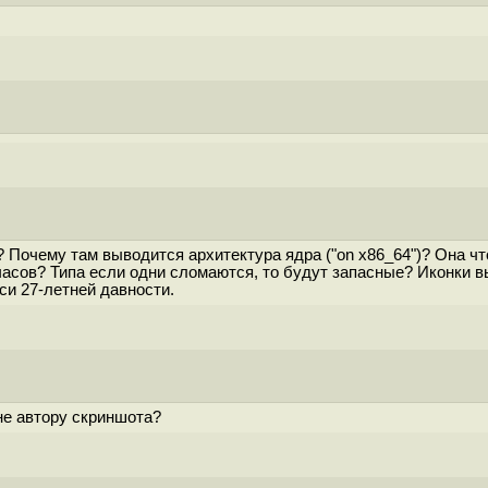
Почему там выводится архитектура ядра ("on x86_64")? Она что
асов? Типа если одни сломаются, то будут запасные? Иконки выр
си 27-летней давности.
не автору скриншота?