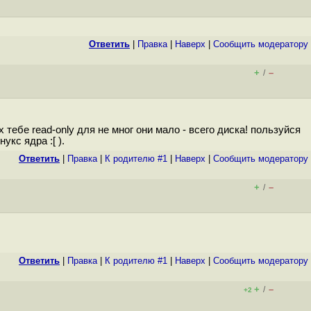
Ответить
|
Правка
|
Наверх
|
Cообщить модератору
+
–
/
 тебе read-only для не мног они мало - всего диска! пользуйся
кс ядра :[ ).
Ответить
|
Правка
|
К родителю #1
|
Наверх
|
Cообщить модератору
+
–
/
Ответить
|
Правка
|
К родителю #1
|
Наверх
|
Cообщить модератору
+
–
/
+2