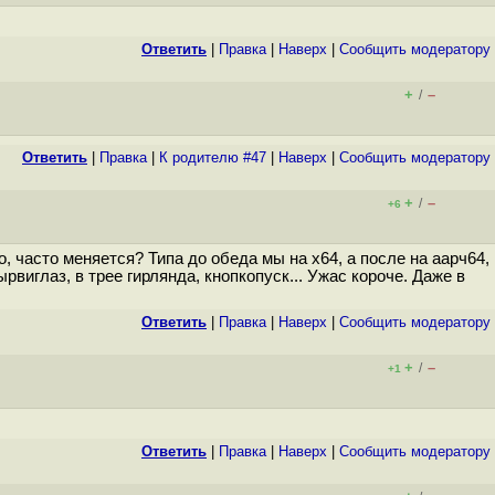
Ответить
|
Правка
|
Наверх
|
Cообщить модератору
+
–
/
Ответить
|
Правка
|
К родителю #47
|
Наверх
|
Cообщить модератору
+
–
/
+6
, часто меняется? Типа до обеда мы на x64, а после на аарч64,
виглаз, в трее гирлянда, кнопкопуск... Ужас короче. Даже в
Ответить
|
Правка
|
Наверх
|
Cообщить модератору
+
–
/
+1
Ответить
|
Правка
|
Наверх
|
Cообщить модератору