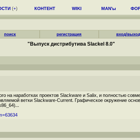
ОСТИ
(
+
)
КОНТЕНТ
WIKI
MAN'ы
ФО
поиск
регистрация
вход/выхо
"Выпуск дистрибутива Slackel 8.0"
ого на наработках проектов Slackware и Salix, и полностью со
вляемой ветки Slackware-Current. Графическое окружение осно
86_64)...
um=63634