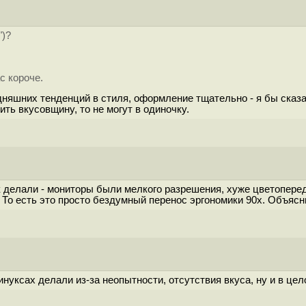
")?
с короче.
дняшних тенденций в стиля, оформление тщательно - я бы сказал
ть вкусовщину, то не могут в одиночку.
 делали - мониторы были мелкого разрешения, хуже цветопереда
 То есть это просто бездумный перенос эргономики 90х. Объяс
инуксах делали из-за неопытности, отсутствия вкуса, ну и в це