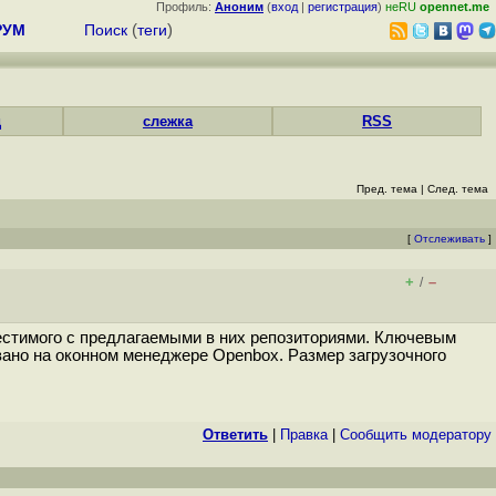
Профиль:
Аноним
(
вход
|
регистрация
)
неRU
opennet.me
РУМ
Поиск
(
теги
)
д
слежка
RSS
Пред. тема
|
След. тема
[
Отслеживать
]
+
–
/
вместимого с предлагаемыми в них репозиториями. Ключевым
вано на оконном менеджере Openbox. Размер загрузочного
Ответить
|
Правка
|
Cообщить модератору