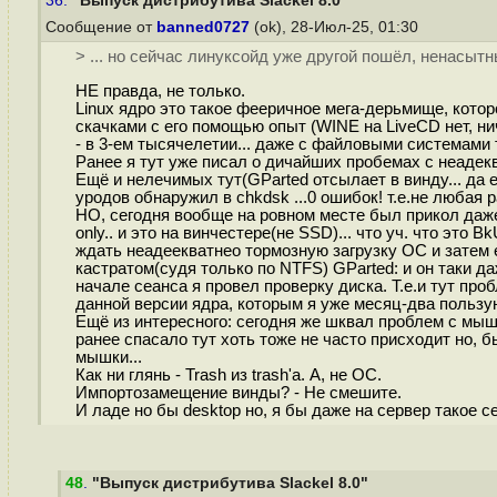
36.
"Выпуск дистрибутива Slackel 8.0"
Сообщение от
banned0727
(ok), 28-Июл-25, 01:30
> ... но сейчас линуксойд уже другой пошёл, ненасыт
НЕ правда, не только.
Linux ядро это такое фееричное мега-дерьмище, котор
скачками с его помощью опыт (WINE на LiveCD нет, ни
- в 3-ем тысячелетии... даже с файловыми системами 
Ранее я тут уже писал о дичайших пробемах с неаде
Ещё и нелечимых тут(GParted отсылает в винду... да 
уродов обнаружил в chkdsk ...0 ошибок! т.е.не любая 
НО, сегодня вообще на ровном месте был прикол даже
only.. и это на винчестере(не SSD)... что уч. что это
ждать неадеекватнео тормозную загрузку ОС и затем 
кастратом(судя только по NTFS) GParted: и он таки д
начале сеанса я провел проверку диска. Т.е.и тут пр
данной версии ядра, которым я уже месяц-два пользую
Ещё из интересного: сегодня же шквал проблем с мышк
ранее спасало тут хоть тоже не часто присходит но, бы
мышки...
Как ни глянь - Trash из trash'a. А, не ОС.
Импортозамещение винды? - Не смешите.
И ладе но бы desktop но, я бы даже на сервер такое с
48
.
"Выпуск дистрибутива Slackel 8.0"