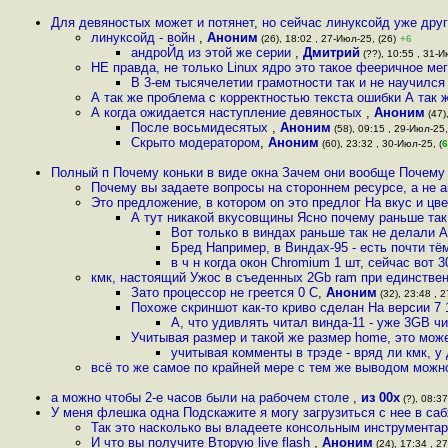
Для девяностых может и потянет, но сейчас линуксойд уже дру
линуксойд - войн
,
Аноним
(26), 18:02 , 27-Июл-25, (26)
+6
андроЙд из этой же серии
,
Дмитрий
(??), 10:55 , 31-И
НЕ правда, не только Linux ядро это такое фееричное ме
В 3-ем тысячелетии грамотности так и не научилс
А так же проблема с корректностью текста ошибки А так 
А когда ожидается наступление девяностых
,
Аноним
(47)
После восьмидесятых
,
Аноним
(58), 09:15 , 29-Июл-25,
Скрыто модератором
,
Аноним
(60), 23:32 , 30-Июл-25, (
6
Полный п Почему коньки в виде окна Зачем они вообще Почему
Почему вы задаете вопросы на стороннем ресурсе, а не 
Это предложение, в котором on это предлог На вкус и цв
А тут никакой вкусовщины Ясно почему раньше та
Вот только в виндах раньше так не делали А
Бред Например, в Виндах-95 - есть почти тё
в ч н когда окон Chromium 1 шт, сейчас вот 
кмк, настоящий Ужос в съеденных 2Gb ram при единств
Зато процессор не греется 0 C
,
Аноним
(32), 23:48 , 
Похоже скриншот как-то криво сделан На версии 7 
А, что удивлять читал винда-11 - уже 3GB ч
Учитывая размер и такой же размер home, это може
учитывая комменты в трэде - вряд ли кмк, у
всё то же самое по крайней мере с тем же выводом можн
а можно чтобы 2-е часов были на рабочем столе
,
из 00х
(?), 08:37
У меня флешка одна Подскажите я могу загрузиться с нее в саб
Так это насколько вы владеете консольным инструмента
И что вы получите Вторую live flash
,
Аноним
(24), 17:34 , 2