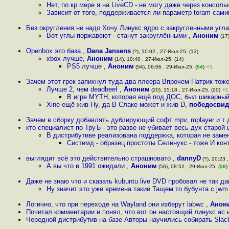
Нет, по кр мере я на LiveCD - не могу даже через консол
Зависит от того, поддерживается ли параметр toram сам
Без округления не надо Хочу Линукс ядро с закругленными угл
Вот углы поржавеют - станут закруглёнными
,
Аноним
(17)
Openbox это база
,
Dana Jansens
(?), 10:02 , 27-Июл-25, (13)
xbox лучше
,
Аноним
(14), 10:40 , 27-Июл-25, (14)
PS5 лучше
,
Аноним
(54), 06:06 , 29-Июл-25, (
54
)
+1
Зачем этот грек запихнул туда два плеера Впрочем Патрик тоже 
Лучше 2, чем deadbeef
,
Аноним
(20), 15:18 , 27-Июл-25, (20)
+1
В игре MYTH, которая ещё под ДОС, был шикарный
Xine ещё жив Ну, да В Слаке может и жив D
,
победосвид
Зачем в сборку добавлять дублирующий софт mpv, mplayer и т
кто специалист по ТруЪ - это разве не убивает весь дух старо
В дистрибутиве реализована поддержка, которая не заме
Системд - образец простоты Селинукс - тоже И кон
выглядит всё это действительно страшновато
,
dannyD
(?), 20:23 
А вы что в 1991 ожидали
,
Аноним
(56), 08:52 , 29-Июл-25, (
56
)
Даже не знаю что и сказать kubuntu live DVD пробовал не так д
Ну значит это уже времена такие Тащем то бубунта с jwm
Логично, что при переходе на Wayland они изберут labwc
,
Анон
Почитал комментарии и понял, что вот он настоящий линукс ас 
Чередной дистрибутив на базе Авторы научились собирать Sla