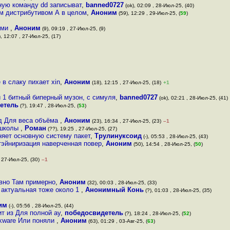
ьную команду dd записыват
,
banned0727
(ok), 02:09 , 28-Июл-25, (40)
им дистрибутивом А в целом
,
Аноним
(59), 12:29 , 29-Июл-25, (
59
)
ами
,
Аноним
(9), 09:19 , 27-Июл-25, (9)
, 12:07 , 27-Июл-25, (17)
в слаку пихает xin
,
Аноним
(18), 12:15 , 27-Июл-25, (18)
+1
 1 битный биперный музон, с симуля
,
banned0727
(ok), 02:21 , 28-Июл-25, (41)
етель
(?), 19:47 , 28-Июл-25, (
53
)
 д Для веса объёма
,
Аноним
(23), 16:34 , 27-Июл-25, (23)
–1
й школы
,
Роман
(??), 19:25 , 27-Июл-25, (27)
няет основную систему пакет
,
Трулинуксоид
(-), 05:53 , 28-Июл-25, (43)
тэйниризация наверченная повер
,
Аноним
(50), 14:54 , 28-Июл-25, (
50
)
, 27-Июл-25, (30)
–1
авно Там примерно
,
Аноним
(32), 00:03 , 28-Июл-25, (33)
 актуальная тоже около 1
,
Анонимный Конь
(?), 01:03 , 28-Июл-25, (35)
им
(-), 05:56 , 28-Июл-25, (44)
ит из Для полной ау
,
победосвидетель
(?), 18:24 , 28-Июл-25, (
52
)
ckware Или поняли
,
Аноним
(63), 01:29 , 03-Авг-25, (
63
)