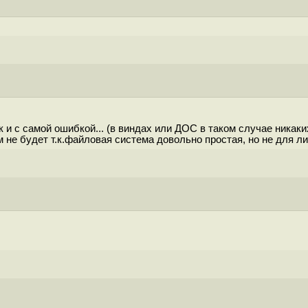
 и с самой ошибкой... (в виндах или ДОС в таком случае никаких
е будет т.к.файловая система довольно простая, но не для лину