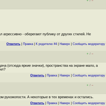
+
–
/
 агрессивно - оберегают публику от других стилей. Не
Ответить
|
Правка
|
К родителю #4
|
Наверх
|
Cообщить модератору
+
–
/
ча (отсюда яркие значки), пространства на экране мало, а
нил?
Ответить
|
Правка
|
Наверх
|
Cообщить модератору
+
–
/
лом рукожопости. А некоторые в тех временах и остались.
Ответить
|
Правка
|
Наверх
|
Cообщить модератору