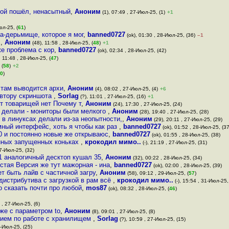
гой пошёл, ненасытный
,
Аноним
(1), 07:49 , 27-Июл-25, (1)
+1
юл-25, (
61
)
га-дерьмище, которое я мог
,
banned0727
(ok), 01:30 , 28-Июл-25, (36)
–1
я
,
Аноним
(48), 11:58 , 28-Июл-25, (
48
)
+1
же проблема с кор
,
banned0727
(ok), 02:34 , 28-Июл-25, (42)
, 11:48 , 28-Июл-25, (
47
)
 (
58
)
+2
0
)
 там выводится архи
,
Аноним
(4), 08:02 , 27-Июл-25, (4)
+6
автору скриншота
,
Sorlag
(?), 11:01 , 27-Июл-25, (16)
+1
ет товарищей нет Почему т
,
Аноним
(24), 17:30 , 27-Июл-25, (24)
к делали - мониторы были мелкого
,
Аноним
(28), 19:40 , 27-Июл-25, (28)
 в линуксах делали из-за неопытности,
,
Аноним
(29), 20:11 , 27-Июл-25, (29)
мный интерфейс, хоть я чтобы как раз
,
banned0727
(ok), 01:52 , 28-Июл-25, (37
30 и постоянно новые же открываюс
,
banned0727
(ok), 01:55 , 28-Июл-25, (38)
енных запущенных коньках
,
крокодил мимо..
(-), 21:19 , 27-Июл-25, (31)
27-Июл-25, (32)
1 аналогичный десктоп кушал 35
,
Аноним
(32), 00:22 , 28-Июл-25, (34)
истая Версия же тут мажорная - ина
,
banned0727
(ok), 02:00 , 28-Июл-25, (39)
т быть лайв с частичной загру
,
Аноним
(58), 09:12 , 29-Июл-25, (
57
)
 дистрибутива с загрузкой в рам всё
,
крокодил мимо..
(-), 15:54 , 31-Июл-25,
о сказать почти про любой
,
mos87
(ok), 08:32 , 28-Июл-25, (
46
)
 , 27-Июл-25, (6)
же с параметром to
,
Аноним
(8), 09:01 , 27-Июл-25, (8)
рием по работе с хранилищем
,
Sorlag
(?), 10:59 , 27-Июл-25, (15)
7-Июл-25, (25)