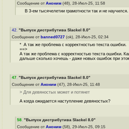
Сообщение от
Аноним
(48), 28-Июл-25, 11:58
В 3-ем тысячелетии грамотности так и не научился.
42.
"Выпуск дистрибутива Slackel 8.0"
Сообщение от
banned0727
(ok), 28-Июл-25, 02:34
* А так же проблема с корректностью текста ошибки.
==>
А так же проблема с корректностью текста ошибки. Как
дальше сколько хочешь - даже новых ошибок при этом н
47
.
"Выпуск дистрибутива Slackel 8.0"
Сообщение от
Аноним
(47), 28-Июл-25, 11:48
> Для девяностых может и потянет
А когда ожидается наступление девяностых?
58
.
"Выпуск дистрибутива Slackel 8.0"
Сообщение от
Аноним
(58), 29-Июл-25, 09:15