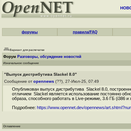
НОВ
форумы
правила/FAQ
Вариант для распечатки
Форум
Разговоры, обсуждение новостей
Изначальное сообщение
"Выпуск дистрибутива Slackel 8.0"
Сообщение от
opennews
(??), 27-Июл-25, 07:49
Опубликован выпуск дистрибутива Slackel 8.0, построенн
отличием Slackel является использование постоянно обно
образа, способного работать в Live-режиме, 3.6 ГБ (i386 и x
Подробнее:
https://www.opennet.dev/opennews/art.shtml?n
Оглавление