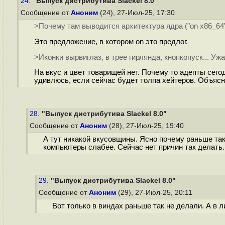
24.
"Выпуск дистрибутива Slackel 8.0"
Сообщение от
Аноним
(24), 27-Июл-25, 17:30
>Почему там выводится архитектура ядра ("on x86_64
Это предложение, в котором on это предлог.
>Иконки вырвиглаз, в трее гирлянда, кнопкопуск... Ужа
На вкус и цвет товарищей нет. Почему то адепты сего
удивлюсь, если сейчас будет толпа хейтеров. Объясни
28.
"Выпуск дистрибутива Slackel 8.0"
Сообщение от
Аноним
(28), 27-Июл-25, 19:40
А тут никакой вкусовщины. Ясно почему раньше так
компьютеры слабее. Сейчас нет причин так делать.
29.
"Выпуск дистрибутива Slackel 8.0"
Сообщение от
Аноним
(29), 27-Июл-25, 20:11
Вот только в виндах раньше так не делали. А в л