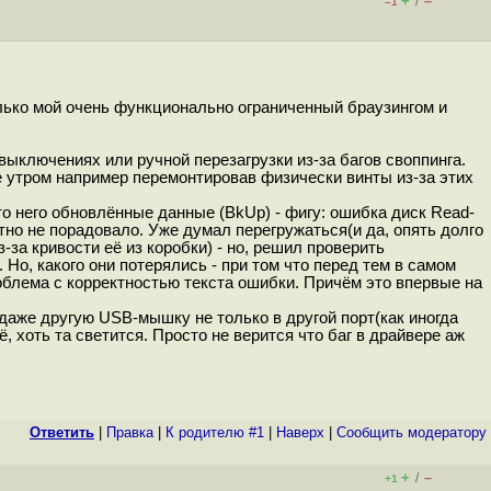
+
–
/
–1
олько мой очень функционально ограниченный браузингом и
ключениях или ручной перезагрузки из-за багов своппинга.
ее утром например перемонтировав физически винты из-за этих
о него обновлённые данные (BkUp) - фигу: ошибка диск Read-
онятно не порадовало. Уже думал перегружаться(и да, опять долго
а кривости её из коробки) - но, решил проверить
Но, какого они потерялись - при том что перед тем в самом
роблема с корректностью текста ошибки. Причём это впервые на
 даже другую USB-мышку не только в другой порт(как иногда
ё, хоть та светится. Просто не верится что баг в драйвере аж
Ответить
|
Правка
|
К родителю #1
|
Наверх
|
Cообщить модератору
+
–
/
+1