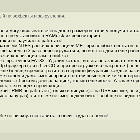
ный на эффекты и закругления.
ое я могу описывать очень долго размеров в книгу получится т
чего не установить в RAMdisk из репозитория)
так и не научилось работать!
кватными NTFS рассинхронизацией MFT при влюбых нештатных вы
ещё зачем то 3 раза перезагружаться, но вот сегодня я ещё ран
разсинхронизация там - ошибка)
 с прстейшей FAT32! Удалил каталог и пытаюсь записать вмест
 BkUp браузера (а я с LiveCD и при презагрузке всё накроется) п
ещё больще времни тратить на переконфигурацию каждый раз из-з
аже нашол и даже смог исправить потерянные цепочки кластеров. 
облемы с сбросом данных на диск, только ещё жосче. А так же п
сь, т.е.оч.редко происходит.
ой - RMB не работает(только в линуксе)... на USB мышке, но и
ло пару раз) а и тот же не смог подключить - вообще не видит е
ебе не рискнул поставить. Точней - туда особенно!