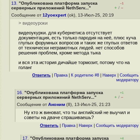
13.
"Опубликована платформа запуска
–1
+
–
серверных приложений NethServ..."
/
Сообщение от
12yoexpert
(ok), 13-Июл-25, 20:19
> видеоуроки
видеоукурки. для кубернетиса отсутствует
документация, есть только пародия на неё, плюс куча
глупых форумных вопросов и таких же глупых ответов
от технически неграмотных людей. нет способов
решения проблем, кроме метода тыка
и вся эта история дичайше тормозит, потому что на
голанг
Ответить
|
Правка
|
К родителю #8
|
Наверх
|
Cообщить
модератору
16.
"Опубликована платформа запуска
+1
+
–
серверных приложений NethServ..."
/
Сообщение от
Аноним
(8), 13-Июл-25, 21:23
Ну кто ж виноват, что ты английский не выучил и
советы на дваче спрашиваешь?
Ответить
|
Правка
|
Наверх
|
Cообщить модератору
17.
"Опубликована платформа запуска
+4