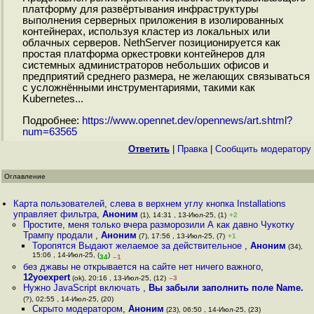
платформу для развёртывания инфраструктуры
выполнения серверных приложения в изолированных
контейнерах, используя кластер из локальных или
облачных серверов. NethServer позиционируется как
простая платформа оркестровки контейнеров для
системных администраторов небольших офисов и
предприятий среднего размера, не желающих связываться
с усложнёнными инструментариями, такими как
Kubernetes...
Подробнее:
https://www.opennet.dev/opennews/art.shtml?
num=63565
Ответить
|
Правка
|
Cообщить модератору
Оглавление
Карта пользователей, слева в верхнем углу кнопка Installations
управляет фильтра
,
Аноним
(1), 14:31 , 13-Июл-25, (1)
+2
Простите, меня только вчера разморозили А как давно Чукотку
Трампу продали
,
Аноним
(7), 17:56 , 13-Июл-25, (7)
+1
Торопятся Выдают желаемое за действительное
,
Аноним
(34),
15:06 , 14-Июл-25, (
)
34
–1
без джавы не открывается на сайте нет ничего важного
,
12yoexpert
(ok), 20:16 , 13-Июл-25, (12)
–3
Нужно JavaScript включать
,
Вы забыли заполнить поле Name.
(?), 02:55 , 14-Июл-25, (20)
Скрыто модератором
,
Аноним
(23), 06:50 , 14-Июл-25, (23)