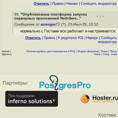
Ответить
|
Правка
|
Наверх
|
Cообщить модератору
39
.
"Опубликована платформа запуска
+
–
/
серверных приложений NethServ..."
Сообщение от
anongor
(?), 23-Июл-25, 12:12
нормально с Гостами все работает и настраивается.
Ответить
|
Правка
|
К родителю #31
|
Наверх
|
Cообщить
модератору
Архив
|
Рекомендовать для помещения в FAQ
|
Индекс форумов
|
Темы
|
Пред.
Удалить
тема
|
След. тема
Партнёры:
Хостинг: