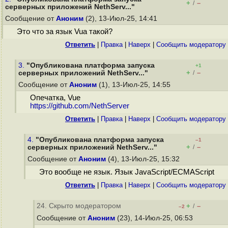
+
–
/
серверных приложений NethServ..."
Сообщение от
Аноним
(2), 13-Июл-25, 14:41
Это что за язык Vua такой?
Ответить
|
Правка
|
Наверх
|
Cообщить модератору
3.
"Опубликована платформа запуска
+1
+
–
серверных приложений NethServ..."
/
Сообщение от
Аноним
(1), 13-Июл-25, 14:55
Опечатка, Vue
https://github.com/NethServer
Ответить
|
Правка
|
Наверх
|
Cообщить модератору
4.
"Опубликована платформа запуска
–1
+
–
серверных приложений NethServ..."
/
Сообщение от
Аноним
(4), 13-Июл-25, 15:32
Это вообще не язык. Язык JavaScript/ECMAScript
Ответить
|
Правка
|
Наверх
|
Cообщить модератору
24. Скрыто модератором
+
–
/
–2
Сообщение от
Аноним
(23), 14-Июл-25, 06:53