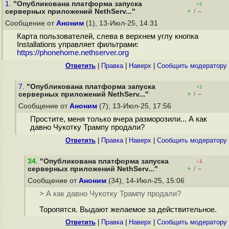
1.
"Опубликована платформа запуска
+2
+
–
серверных приложений NethServ..."
/
Сообщение от
Аноним
(1), 13-Июл-25, 14:31
Карта пользователей, слева в верхнем углу кнопка
Installations управляет фильтрами:
https://phonehome.nethserver.org
Ответить
|
Правка
|
Наверх
|
Cообщить модератору
7.
"Опубликована платформа запуска
+1
+
–
серверных приложений NethServ..."
/
Сообщение от
Аноним
(7), 13-Июл-25, 17:56
Простите, меня только вчера разморозили... А как
давно Чукотку Трампу продали?
Ответить
|
Правка
|
Наверх
|
Cообщить модератору
34
.
"Опубликована платформа запуска
–1
+
–
серверных приложений NethServ..."
/
Сообщение от
Аноним
(34), 14-Июл-25, 15:06
> А как давно Чукотку Трампу продали?
Торопятся. Выдают желаемое за действительное.
Ответить
|
Правка
|
Наверх
|
Cообщить модератору