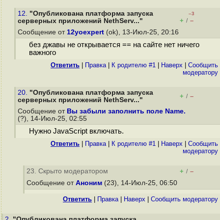
12.
"Опубликована платформа запуска
–3
+
–
серверных приложений NethServ..."
/
Сообщение от
12yoexpert
(ok), 13-Июл-25, 20:16
без джавы не открывается == на сайте нет ничего
важного
Ответить
|
Правка
|
К родителю #1
|
Наверх
|
Cообщить
модератору
20.
"Опубликована платформа запуска
+
–
/
серверных приложений NethServ..."
Сообщение от
Вы забыли заполнить поле Name.
(?), 14-Июл-25, 02:55
Нужно JavaScript включать.
Ответить
|
Правка
|
К родителю #1
|
Наверх
|
Cообщить
модератору
23. Скрыто модератором
+
–
/
Сообщение от
Аноним
(23), 14-Июл-25, 06:50
Ответить
|
Правка
|
Наверх
|
Cообщить модератору
2.
"Опубликована платформа запуска