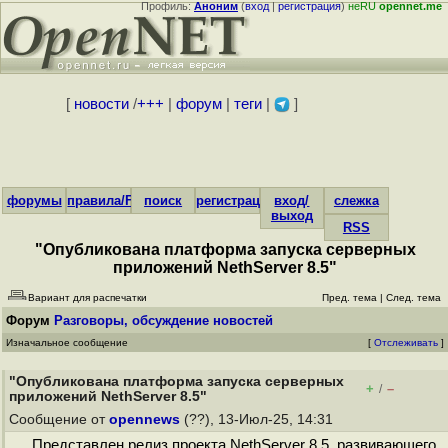
Профиль:
Аноним
(
вход
|
регистрация
)
неRU
opennet.me
[
новости
/
+++
|
форум
|
теги
|
]
форумы
правила/FAQ
поиск
регистрация
вход/
слежка
выход
RSS
"Опубликована платформа запуска серверных
приложений NethServer 8.5"
Вариант для распечатки
Пред. тема
|
След. тема
Форум
Разговоры, обсуждение новостей
Изначальное сообщение
[
Отслеживать
]
"Опубликована платформа запуска серверных
+
–
/
приложений NethServer 8.5"
Сообщение от
opennews
(??), 13-Июл-25, 14:31
Представлен релиз проекта NethServer 8.5, развивающего