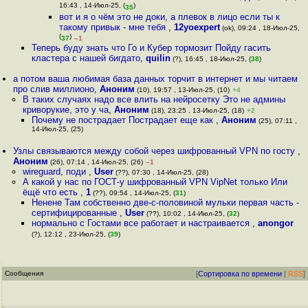
16:43 , 14-Июл-25, (
)
35
вот и я о чём это не доки, а плевок в лицо если ты к
такому привык - мне тебя
,
12yoexpert
(ok), 09:24 , 18-Июл-25,
(
)
37
–1
Теперь буду знать что Го и Кубер тормозит Пойду гасить
кластера с нашей бигдато
,
quilin
(?), 16:45 , 18-Июл-25, (
38
)
а потом ваша любимая база данных торчит в интернет и мы читаем
про слив миллионо
,
Аноним
(10), 19:57 , 13-Июл-25, (10)
+4
В таких случаях надо все влить на нейросетку Это не админы
криворукие, это у ча
,
Аноним
(18), 23:25 , 13-Июл-25, (18)
+2
Почему не пострадает Пострадает еще как
,
Аноним
(25), 07:11 ,
14-Июл-25, (25)
Узлы связываются между собой через шифрованный VPN по госту
,
Аноним
(26), 07:14 , 14-Июл-25, (26)
–1
wireguard, поди
,
User
(??), 07:30 , 14-Июл-25, (28)
А какой у нас по ГОСТ-у шифрованный VPN VipNet только Или
ёщё что есть
,
1
(??), 09:54 , 14-Июл-25, (
31
)
Ненене Там собственно две-с-половиной мульки первая часть -
сертифицированные
,
User
(??), 10:02 , 14-Июл-25, (
32
)
нормально с Гостами все работает и настраивается
,
anongor
(?), 12:12 , 23-Июл-25, (
39
)
Сообщения
[
Сортировка по времени
|
RSS
]