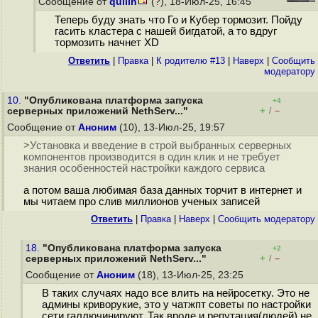
Сообщение от
quilin
(?), 18-Июл-25, 16:45
Теперь буду знать что Го и Кубер тормозит. Пойду
гасить кластера с нашей бигдатой, а то вдруг
тормозить начнет XD
Ответить
|
Правка
|
К родителю #13
|
Наверх
|
Cообщить
модератору
10.
"Опубликована платформа запуска
+4
+
–
серверных приложений NethServ..."
/
Сообщение от
Аноним
(10), 13-Июл-25, 19:57
>Установка и введение в строй выбранных серверных
компонентов производится в один клик и не требует
знания особенностей настройки каждого сервиса
а потом ваша любимая база данных торчит в интернет и
мы читаем про слив миллионов ученых записей
Ответить
|
Правка
|
Наверх
|
Cообщить модератору
18.
"Опубликована платформа запуска
+2
+
–
серверных приложений NethServ..."
/
Сообщение от
Аноним
(18), 13-Июл-25, 23:25
В таких случаях надо все влить на нейросетку. Это не
админы криворукие, это у чатжпт советы по настройки
сети галлючинируют. Так вроде и репутация(людей) не