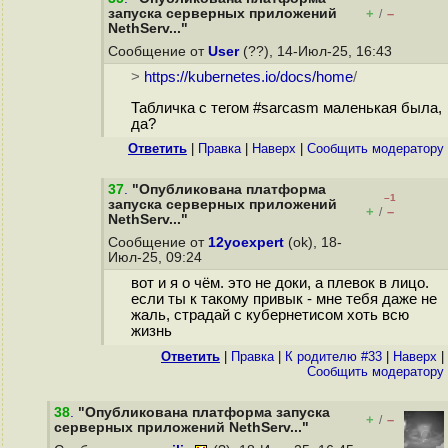
запуска серверных приложений
+
–
/
NethServ..."
Сообщение от
User
(??), 14-Июл-25, 16:43
>
https://kubernetes.io/docs/home
/
Табличка с тегом #sarcasm маленькая была,
да?
Ответить
|
Правка
|
Наверх
|
Cообщить модератору
37
.
"Опубликована платформа
–1
запуска серверных приложений
+
–
/
NethServ..."
Сообщение от
12yoexpert
(ok), 18-
Июл-25, 09:24
вот и я о чём. это не доки, а плевок в лицо.
если ты к такому привык - мне тебя даже не
жаль, страдай с кубернетисом хоть всю
жизнь
Ответить
|
Правка
|
К родителю #33
|
Наверх
|
Cообщить модератору
38
.
"Опубликована платформа запуска
+
–
/
серверных приложений NethServ..."