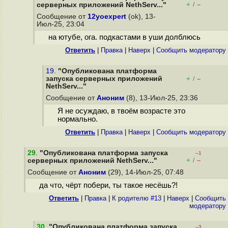
+
–
серверных приложений NethServ..."
/
Сообщение от
12yoexpert
(ok), 13-
Июл-25, 23:04
на ютубе, ога. подкастами в уши долблюсь
Ответить
|
Правка
|
Наверх
|
Cообщить модератору
19.
"Опубликована платформа
запуска серверных приложений
+
–
/
NethServ..."
Сообщение от
Аноним
(8), 13-Июл-25, 23:36
Я не осуждаю, в твоём возрасте это
нормально.
Ответить
|
Правка
|
Наверх
|
Cообщить модератору
29
.
"Опубликована платформа запуска
–1
+
–
серверных приложений NethServ..."
/
Сообщение от
Аноним
(29), 14-Июл-25, 07:48
да что, чёрт побери, ты такое несёшь?!
Ответить
|
Правка
|
К родителю #13
|
Наверх
|
Cообщить
модератору
30
.
"Опубликована платформа запуска
–3