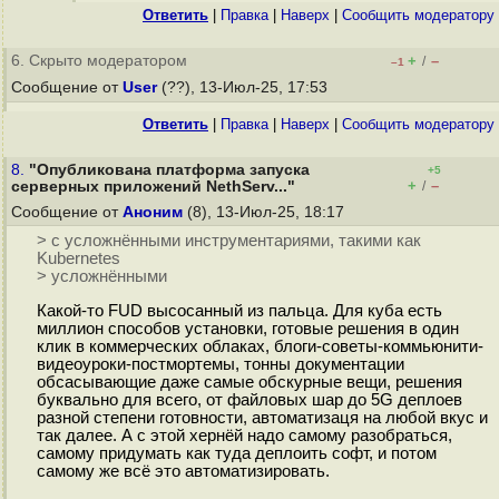
Ответить
|
Правка
|
Наверх
|
Cообщить модератору
6. Скрыто модератором
+
–
/
–1
Сообщение от
User
(??), 13-Июл-25, 17:53
Ответить
|
Правка
|
Наверх
|
Cообщить модератору
8.
"Опубликована платформа запуска
+5
+
–
серверных приложений NethServ..."
/
Сообщение от
Аноним
(8), 13-Июл-25, 18:17
> с усложнёнными инструментариями, такими как
Kubernetes
> усложнёнными
Какой-то FUD высосанный из пальца. Для куба есть
миллион способов установки, готовые решения в один
клик в коммерческих облаках, блоги-советы-коммьюнити-
видеоуроки-постмортемы, тонны документации
обсасывающие даже самые обскурные вещи, решения
буквально для всего, от файловых шар до 5G деплоев
разной степени готовности, автоматизаця на любой вкус и
так далее. А с этой хернёй надо самому разобраться,
самому придумать как туда деплоить софт, и потом
самому же всё это автоматизировать.