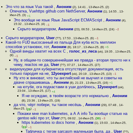
Это что за язык Vua такой
,
Аноним
(2), 14:41 , 13-Июл-25, (2)
Опечатка, Vuehttps github com NethServer
,
Аноним
(1), 14:55 , 13-
Июл-25, (3)
+1
Это вообще не язык Язык JavaScript ECMAScript
,
Аноним
(4),
15:32 , 13-Июл-25, (4)
–1
Скрыто модератором
,
Аноним
(23), 06:53 , 14-Июл-25, (24)
–2
Скрыто модератором
,
User
(??), 17:53 , 13-Июл-25, (6)
–1
Какой-то FUD высосанный из пальца Для куба есть миллион
способов установки, гот
,
Аноним
(8), 18:17 , 13-Июл-25, (8)
+5
Одной винды хватит на всех С
,
голос_из_леса
(ok), 19:35 , 13-Июл-25,
(9)
–1
Ну, в общем-то совершеннейшая же правда - вторая просто ни к
чему, reactos не да
,
User
(??), 07:27 , 14-Июл-25, (27)
видеоукурки для кубернетиса отсутствует документация, есть
только пародия на не
,
12yoexpert
(ok), 20:19 , 13-Июл-25, (13)
–1
Ну кто ж виноват, что ты английский не выучил и советы на
дваче спрашиваешь
,
Аноним
(8), 21:23 , 13-Июл-25, (16)
+1
на ютубе, ога подкастами в уши долблюсь
,
12yoexpert
(ok),
23:04 , 13-Июл-25, (17)
+4
Я не осуждаю, в твоём возрасте это нормально
,
Аноним
(8), 23:36 , 13-Июл-25, (19)
да что, чёрт побери, ты такое несёшь
,
Аноним
(29), 07:48 , 14-
Июл-25, (
)
29
–1
Покажи мне man kubernetes, а А А info Ты вообще статью на
gentoo wiki про эт
,
User
(??), 09:02 , 14-Июл-25, (
30
)
–3
https kubernetes io docs home
,
Аноним
(1), 15:03 , 14-Июл-25,
(
)
33
–1
Табличка с тегом sarcasm маленькая была, да
,
User
(??),