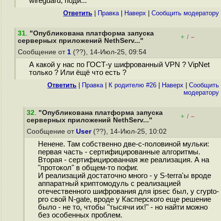
wireguard, поди...
Ответить
|
Правка
|
Наверх
|
Cообщить модератору
31
.
"Опубликована платформа запуска
+
–
/
серверных приложений NethServ..."
Сообщение от
1
(??), 14-Июл-25, 09:54
А какой у нас по ГОСТ-у шифрованный VPN ? VipNet
только ? Или ёщё что есть ?
Ответить
|
Правка
|
К родителю #26
|
Наверх
|
Cообщить
модератору
32
.
"Опубликована платформа запуска
+
–
/
серверных приложений NethServ..."
Сообщение от
User
(??), 14-Июл-25, 10:02
Ненене. Там собственно две-с-половиной мульки:
первая часть - сертифицированные алгоритмы.
Вторая - сертифицированная же реализация. А на
"протокол" в общем-то пофиг.
И реализаций достаточно много - у S-terra'ы вроде
аппаратный криптомодуль с реализацией
отечественного шифрования для ipsec был, у crypto-
pro свой N-gate, вроде у Касперского еще решение
было - не то, чтобы "тысячи их!" - но найти можно
без особенных проблем.