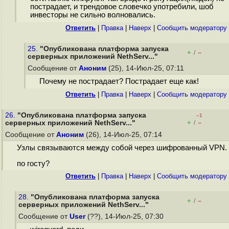
пострадает, и трендовое словечко употребили, шоб
инвесторы не сильно волновались.
Ответить
|
Правка
|
Наверх
|
Cообщить модератору
25.
"Опубликована платформа запуска
+
–
/
серверных приложений NethServ..."
Сообщение от
Аноним
(25), 14-Июл-25, 07:11
Почему не пострадает? Пострадает еще как!
Ответить
|
Правка
|
Наверх
|
Cообщить модератору
26.
"Опубликована платформа запуска
–1
+
–
серверных приложений NethServ..."
/
Сообщение от
Аноним
(26), 14-Июл-25, 07:14
Узлы связываются между собой через шифрованный VPN.
по госту?
Ответить
|
Правка
|
Наверх
|
Cообщить модератору
28.
"Опубликована платформа запуска
+
–
/
серверных приложений NethServ..."
Сообщение от
User
(??), 14-Июл-25, 07:30