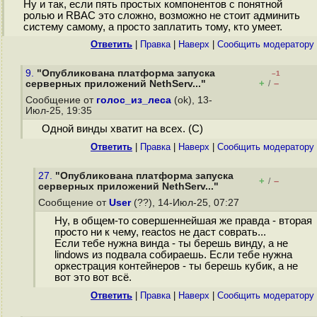
Ну и так, если пять простых компонентов с понятной
ролью и RBAC это сложно, возможно не стоит админить
систему самому, а просто заплатить тому, кто умеет.
Ответить
|
Правка
|
Наверх
|
Cообщить модератору
9.
"Опубликована платформа запуска
–1
+
–
серверных приложений NethServ..."
/
Сообщение от
голос_из_леса
(ok), 13-
Июл-25, 19:35
Одной винды хватит на всех. (С)
Ответить
|
Правка
|
Наверх
|
Cообщить модератору
27.
"Опубликована платформа запуска
+
–
/
серверных приложений NethServ..."
Сообщение от
User
(??), 14-Июл-25, 07:27
Ну, в общем-то совершеннейшая же правда - вторая
просто ни к чему, reactos не даст соврать...
Если тебе нужна винда - ты берешь винду, а не
lindows из подвала собираешь. Если тебе нужна
оркестрация контейнеров - ты берешь кубик, а не
вот это вот всё.
Ответить
|
Правка
|
Наверх
|
Cообщить модератору