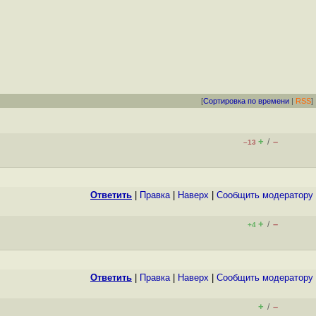
[
Сортировка по времени
|
RSS
]
+
–
/
–13
Ответить
|
Правка
|
Наверх
|
Cообщить модератору
+
–
/
+4
Ответить
|
Правка
|
Наверх
|
Cообщить модератору
+
–
/