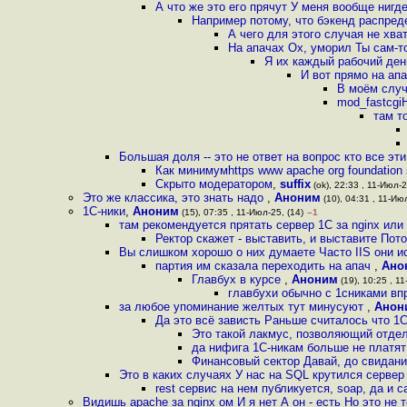
А что же это его прячут У меня вообще нигде
Например потому, что бэкенд распред
А чего для этого случая не хва
На апачах Ох, уморил Ты сам-т
Я их каждый рабочий ден
И вот прямо на ап
В моём случа
mod_fastcgi
там т
Большая доля -- это не ответ на вопрос кто все эт
Как минимумhttps www apache org foundation
Скрыто модератором
,
suffix
(ok), 22:33 , 11-Июл-2
Это же классика, это знать надо
,
Аноним
(10), 04:31 , 11-Июл
1C-ники
,
Аноним
(15), 07:35 , 11-Июл-25, (14)
–1
там рекомендуется прятать сервер 1С за nginx или 
Ректор скажет - выставить, и выставите По
Вы слишком хорошо о них думаете Часто IIS они 
партия им сказала переходить на апач
,
Ано
Главбух в курсе
,
Аноним
(19), 10:25 , 11
главбухи обычно с 1сниками впр
за любое упоминание желтых тут минусуют
,
Анон
Да это всё зависть Раньше считалось что 1
Это такой лакмус, позволяющий отдел
да нифига 1С-никам больше не платят
Финансовый сектор Давай, до свидан
Это в каких случаях У нас на SQL крутился серве
rest сервис на нем публикуется, soap, да и
Видишь apache за nginx ом И я нет А он - есть Но это не 