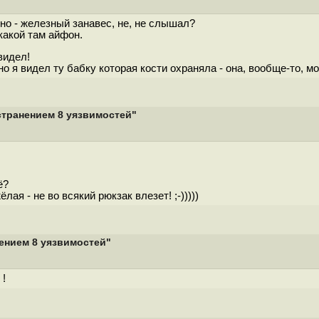
чно - железный занавес, не, не слышал?
какой там айфон.
видел!
 но я видел ту бабку которая кости охраняла - она, вообще-то, м
устранением 8 уязвимостей"
ё?
ая - не во всякий рюкзак влезет! ;-)))))
нением 8 уязвимостей"
 !