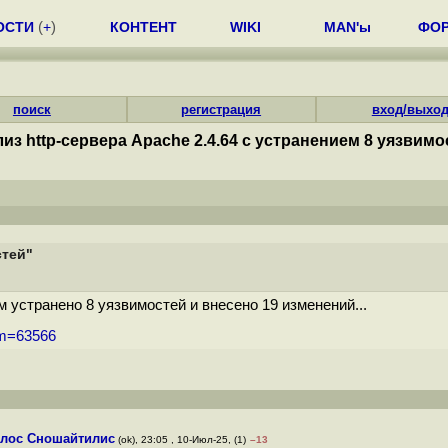
ОСТИ
(
+
)
КОНТЕНТ
WIKI
MAN'ы
ФО
поиск
регистрация
вход/выхо
из http-сервера Apache 2.4.64 с устранением 8 уязвимо
стей"
 устранено 8 уязвимостей и внесено 19 изменений...
um=63566
лос Сношайтилис
(ok), 23:05 , 10-Июл-25, (1)
–13