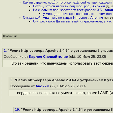
Как ни странно, но для того же nextcloud лучше подходи
Потому что он написан под mod_php
,
Аноним
(4), 1
На скольких пользователях тестировали 3-5
,
Ано
у меня для тебя хреновая новость - чем бо
Откуда хейт Апач уже не тащит Интернет
,
Аноним
(43), 16
О - проснулся Да ты вылезай из криокамеры, у нас
Сообщения
1.
"Релиз http-сервера Apache 2.4.64 с устранением 8 уязви
Сообщение от
Карлос Сношайтилис
(ok), 10-Июл-25, 23:05
Кто эти бедняги, что вынуждены использовать этот серве
2.
"Релиз http-сервера Apache 2.4.64 с устранением 8 у
Сообщение от
Аноним
(2), 10-Июл-25, 23:14
вордпрессо-юзверята не умеют ничего, кроме LAMP (и
19.
"Релиз http-сервера Apache 2.4.64 с устранением 