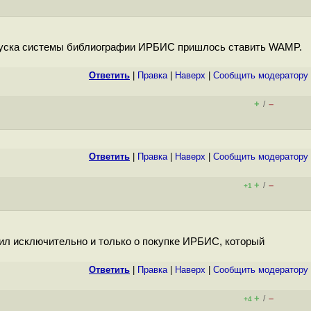
запуска системы библиографии ИРБИС пришлось ставить WAMP.
Ответить
|
Правка
|
Наверх
|
Cообщить модератору
+
–
/
Ответить
|
Правка
|
Наверх
|
Cообщить модератору
+
–
/
+1
орил исключительно и только о покупке ИРБИС, который
Ответить
|
Правка
|
Наверх
|
Cообщить модератору
+
–
/
+4