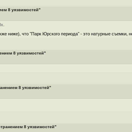
нием 8 уязвимостей"
0х.
кже ниже), что "Парк Юрского периода" - это натурные съемки, 
нением 8 уязвимостей"
транением 8 уязвимостей"
устранением 8 уязвимостей"