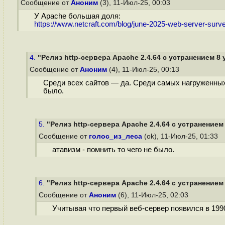
Сообщение от
Аноним
(3), 11-Июл-25, 00:03
У Apache большая доля:
https://www.netcraft.com/blog/june-2025-web-server-surv
4.
"Релиз http-сервера Apache 2.4.64 с устранением 8
Сообщение от
Аноним
(4), 11-Июл-25, 00:13
Среди всех сайтов — да. Среди самых нагруженных —
было.
5.
"Релиз http-сервера Apache 2.4.64 с устранением
Сообщение от
голос_из_леса
(ok), 11-Июл-25, 01:33
атавизм - помнить то чего не было.
6.
"Релиз http-сервера Apache 2.4.64 с устранением
Сообщение от
Аноним
(6), 11-Июл-25, 02:03
Учитывая что первый веб-сервер появился в 1990,