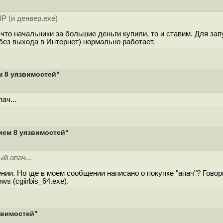
P (и денвер.exe)
 что начальники за большие деньги купили, то и ставим. Для 
без выхода в Интернет) нормально работает.
м 8 уязвимостей"
ач...
нием 8 уязвимостей"
й апач...
ении. Но где в моем сообщении написано о покупке "апач"? Гов
s (cgiirbis_64.exe).
язвимостей"