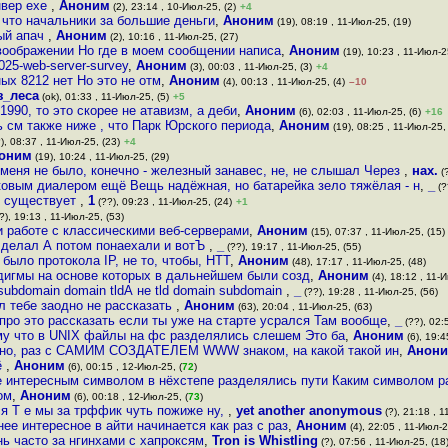
нвер exe
,
Аноним
(2), 23:14 , 10-Июл-25, (2)
+4
 что начальники за большие деньги
,
Аноним
(19), 08:19 , 11-Июл-25, (19)
ный апач
,
Аноним
(2), 10:16 , 11-Июл-25, (27)
 воображении Но где в моем сообщении написа
,
Аноним
(19), 10:23 , 11-Июл-2
025-web-server-survey
,
Аноним
(3), 00:03 , 11-Июл-25, (3)
+4
ых 8212 нет Но это не отм
,
Аноним
(4), 00:13 , 11-Июл-25, (4)
–10
з_леса
(ok), 01:33 , 11-Июл-25, (5)
+5
990, то это скорее не атавизм, а деби
,
Аноним
(6), 02:03 , 11-Июл-25, (6)
+16
ь см также ниже , что Парк Юрского периода
,
Аноним
(19), 08:25 , 11-Июл-25,
), 08:37 , 11-Июл-25, (23)
+4
оним
(19), 10:24 , 11-Июл-25, (29)
 меня не было, конечно - железный занавес, не, не слышал Через
,
нах.
(?
ковым диалером ещё Вещь надёжная, но батарейка зело тяжёлая - н
,
_
(?
е существует
,
1
(??), 09:23 , 11-Июл-25, (24)
+1
?), 19:13 , 11-Июл-25, (53)
и работе с классическими веб-серверами
,
Аноним
(15), 07:37 , 11-Июл-25, (15)
ц делал А потом понаехали и вотЪ
,
_
(??), 19:17 , 11-Июл-25, (55)
 было протокола IP, не то, чтобы, HTT
,
Аноним
(48), 17:17 , 11-Июл-25, (48)
дигмы на основе которых в дальнейшем были созд
,
Аноним
(4), 18:12 , 11-
ubdomain domain tldА не tld domain subdomain
,
_
(??), 19:28 , 11-Июл-25, (56)
л тебе заодно не рассказать
,
Аноним
(63), 20:04 , 11-Июл-25, (63)
про это рассказать если ты уже на старте ycpaлся Там вообще
,
_
(??), 02:
му что в UNIX файлы на фс разделялись слешем Это ба
,
Аноним
(6), 19:4
айно, раз с САМИМ СОЗДАТЕЛЕМ WWW знаком, на какой такой ин
,
Анон
ё
,
Аноним
(6), 00:15 , 12-Июл-25, (
72
)
е интересным символом в нёхстепе разделялись пути Каким символом р
ом
,
Аноним
(6), 00:18 , 12-Июл-25, (
73
)
я Т е мы за трффик чуть пожиже ну,
,
yet another anonymous
(?), 21:18 , 1
е интересное в айти начинается как раз с раз
,
Аноним
(4), 22:05 , 11-Июл-2
нь часто за нгинхами с хапроксям
,
Tron is Whistling
(?), 07:56 , 11-Июл-25, (18