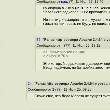
Сообщение от
нах.
(?), 11-Июл-25, 12:40
ну айфона в 70м у меня не было, коне
Через него радиоволны не проходили, 
Но кости динозавров-то я в музее сам 
(мяса на них, врать не буду, не видел,
52.
"Релиз http-сервера Apache 2.4.64 с 
Сообщение от
_
(??), 11-Июл-25, 19:12
>> Примерно так же, как
> айфон в 70-х
Это который с дисковым диалером ещ
Вещь надёжная, но батарейка зело тяжёл
24.
"Релиз http-сервера Apache 2.4.64 с устра
Сообщение от
1
(??), 11-Июл-25, 09:23
Скажи ещё, что Деда Мороза не существует