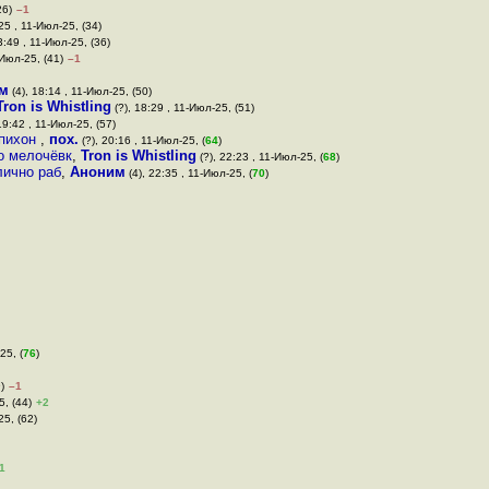
26)
–1
25 , 11-Июл-25, (34)
3:49 , 11-Июл-25, (36)
-Июл-25, (41)
–1
м
(4), 18:14 , 11-Июл-25, (50)
Tron is Whistling
(?), 18:29 , 11-Июл-25, (51)
19:42 , 11-Июл-25, (57)
 пихон
,
пох.
(?), 20:16 , 11-Июл-25, (
64
)
то мелочёвк
,
Tron is Whistling
(?), 22:23 , 11-Июл-25, (
68
)
лично раб
,
Аноним
(4), 22:35 , 11-Июл-25, (
70
)
25, (
76
)
)
–1
5, (44)
+2
25, (62)
1