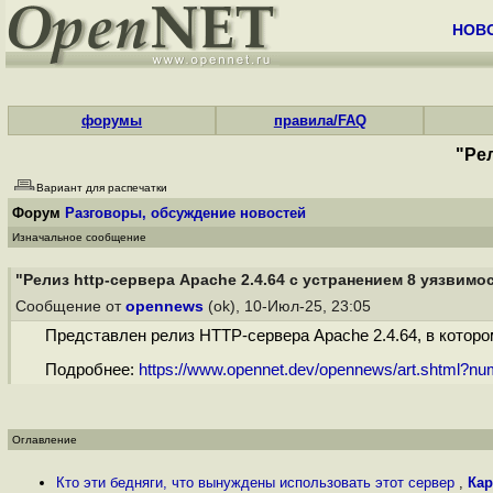
НОВ
форумы
правила/FAQ
"Рел
Вариант для распечатки
Форум
Разговоры, обсуждение новостей
Изначальное сообщение
"Релиз http-сервера Apache 2.4.64 с устранением 8 уязвимо
Сообщение от
opennews
(ok), 10-Июл-25, 23:05
Представлен релиз HTTP-сервера Apache 2.4.64, в котором
Подробнее:
https://www.opennet.dev/opennews/art.shtml?n
Оглавление
Кто эти бедняги, что вынуждены использовать этот сервер
,
Кар