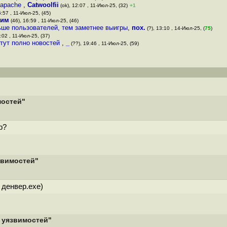
т apache
,
Catwoolfii
(ok), 12:07 , 11-Июл-25, (32)
+1
6:57 , 11-Июл-25, (45)
ним
(46), 16:59 , 11-Июл-25, (46)
льше пользователей, тем заметнее выигры
,
пох.
(?), 13:10 , 14-Июл-25, (
75
)
:02 , 11-Июл-25, (37)
 тут полно новостей
,
_
(??), 19:46 , 11-Июл-25, (59)
мостей"
р?
язвимостей"
 денвер.exe)
8 уязвимостей"