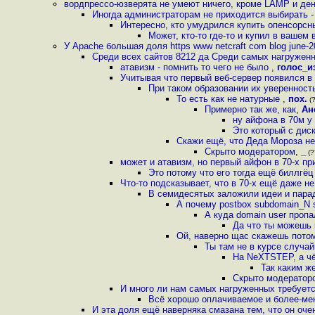
вордпрессо-юзверята не умеют ничего, кроме LAMP и де
Иногда администраторам не приходится выбирать -
Интересно, кто умудрился купить опенсорс
Может, кто-то где-то и купил в вашем
У Apache большая доля https www netcraft com blog june-2
Среди всех сайтов 8212 да Среди самых нагруженн
атавизм - помнить то чего не было
,
голос_и
Учитывая что первый веб-сервер появился в 1
При таком образовании их уверенност
То есть как не натурные
,
пох.
(?
Примерно так же, как
,
Ан
ну айфона в 70м у
Это который с дис
Скажи ещё, что Деда Мороза н
Скрыто модератором
,
_
(?
может и атавизм, но первый айфон в 70-х пр
Это потому что его тогда ещё биллгё
Что-то подсказывает, что в 70-х ещё даже не
В семидесятых заложили идеи и пара
А почему postbox subdomain_N s
А куда domain user пропа
Да что ты можешь 
Ой, наверно щас скажешь пото
Ты там не в курсе случ
На NeXTSTEP, а ч
Так каким ж
Скрыто модератор
И много ли нам самых нагруженных требуетс
Всё хорошо оплачиваемое и более-мене
И эта доля ещё наверняка смазана тем, что он оче