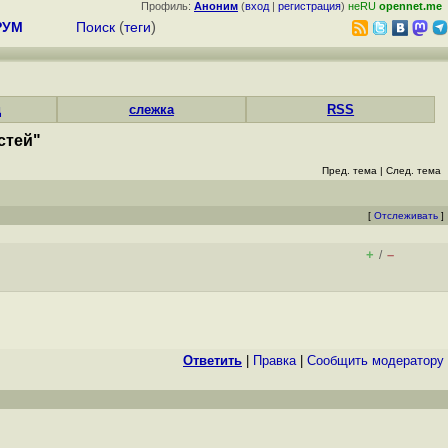
Профиль:
Аноним
(
вход
|
регистрация
)
неRU
opennet.me
РУМ
Поиск
(
теги
)
д
слежка
RSS
стей"
Пред. тема
|
След. тема
[
Отслеживать
]
+
–
/
Ответить
|
Правка
|
Cообщить модератору