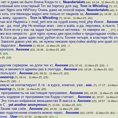
 нет и даже не было Апача Когда-то с
,
Neandertalets
(ok), 10:14 , 11-Июл-25, (
елённый или кластерный Тот же haproxy для зад
,
Tron is Whistling
(?), 13:
тает Nginx или HAProxy Очень даже не плохой вариа
,
Neandertalets
(ok), 1
о хоть эти бжкжнды видел или только от пацанов за
,
Аноним
(4), 16:38 , 11
ь вижу, однакоть
,
Tron is Whistling
(?), 16:44 , 11-Июл-25, (42)
ачах всё Надеюсь с mod_perl или на худой конец mod_php Иначе
,
Анони
е - да, mod_php Но вообще апач - оно и жаба, и да, перловка, и пыхто
,
Не Хотя если у вас на задке пыхтонячья нетленка - то наверно не
,
_
(??), 
оже все непросто - для nginx нужны две прослойки к продкладкам чтобы
Кстати да, даже один mod_python есть Точнее четыре, в кластере Но э
Завезли давно уже aio, не нужны никакие прослойки aiohttp или quart от
и бедолаги
,
Аноним
(-), 08:24 , 11-Июл-25, (20)
–2
 sponsors
,
Аноним
(43), 16:46 , 11-Июл-25, (43)
5, (
69
)
-25, (10)
другим сервером, но доли тех кт
,
Аноним
(15), 07:41 , 11-Июл-25, (16)
–2
тому и меняются админы раз в полгода
,
Аноним
(19), 10:28 , 11-Июл-25, (31)
используют
,
Аноним
(19), 08:31 , 11-Июл-25, (22)
ниматор
(?), 09:41 , 11-Июл-25, (25)
-Июл-25, (30)
–1
ямую не контактируют А те - в курсе, конечно, уже
,
нах.
(?), 17:17 , 14-Июл-
иматор
(?), 13:28 , 11-Июл-25, (35)
С программисты не настоящие программис
,
Аноним
(39), 16:35 , 11-Июл-25, (39
ить кодеров от программистов Кодер считает,
,
Аноним
(4), 16:57 , 11-Июл-2
 Это только избранное меньшинство В массе в
,
Аноним
(15), 19:57 , 11-Июл-
ия C
,
yet another anonymous
(?), 21:09 , 11-Июл-25, (
65
)
р Зачем там сабж
,
Аноним
(39), 16:30 , 11-Июл-25, (38)
 само подключение клиента можно через
,
Аноним
(15), 19:55 , 11-Июл-25, (61)
+
точно
,
User
(??), 07:51 , 11-Июл-25, (17)
+4