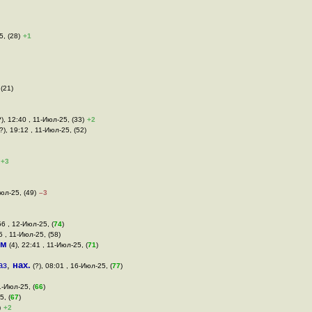
5, (28)
+1
 (21)
), 12:40 , 11-Июл-25, (33)
+2
?), 19:12 , 11-Июл-25, (52)
+3
Июл-25, (49)
–3
56 , 12-Июл-25, (
74
)
5 , 11-Июл-25, (58)
им
(4), 22:41 , 11-Июл-25, (
71
)
аз
,
нах.
(?), 08:01 , 16-Июл-25, (
77
)
1-Июл-25, (
66
)
5, (
67
)
)
+2