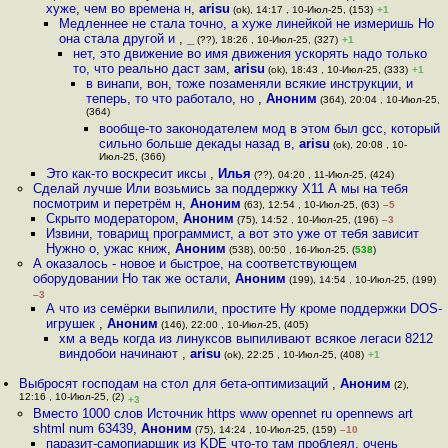
хуже, чем во времена н
,
arisu
(ok), 14:17 , 10-Июл-25, (153)
+1
Медленнее не стала точно, а хуже линейкой не измеришь Но
она стала другой и
,
_
(??), 18:26 , 10-Июл-25, (327)
+1
нет, это движение во имя движения ускорять надо только
то, что реально даст зам
,
arisu
(ok), 18:43 , 10-Июл-25, (333)
+1
в винапи, вон, тоже позаменяли всякие инструкции, и
теперь, то что работало, но
,
Аноним
(364), 20:04 , 10-Июл-25,
(364)
вообще-то законодателем мод в этом был gcc, который
сильно больше декады назад в
,
arisu
(ok), 20:08 , 10-
Июл-25, (366)
Это как-то воскресит иксы
,
Илья
(??), 04:20 , 11-Июл-25, (424)
Сделай лучше Или возьмись за поддержку Х11 А мы на тебя
посмотрим и перетрём н
,
Аноним
(63), 12:54 , 10-Июл-25, (63)
–5
Скрыто модератором
,
Аноним
(75), 14:52 , 10-Июл-25, (196)
–3
Извини, товарищ программист, а вот это уже от тебя зависит
Нужно о, ужас книж
,
Аноним
(538), 00:50 , 16-Июл-25, (
538
)
А оказалось - новое и быстрое, на соответствующем
оборудовании Но так же остали
,
Аноним
(199), 14:54 , 10-Июл-25, (199)
–3
А что из семёрки выпилили, простите Ну кроме поддержки DOS-
игрушек
,
Аноним
(146), 22:00 , 10-Июл-25, (405)
хм а ведь когда из линуксов выпиливают всякое легаси 8212
виндобои начинают
,
arisu
(ok), 22:25 , 10-Июл-25, (408)
+1
Выбросят господам на стол для бета-оптимизаций
,
Аноним
(2),
12:16 , 10-Июл-25, (2)
+3
Вместо 1000 слов Источник https www opennet ru opennews art
shtml num 63439
,
Аноним
(75), 14:24 , 10-Июл-25, (159)
–10
паразит-самопиарщик из KDE что-то там проблеял, очень