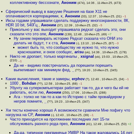
коллективному бессознате
,
Аноним
(474), 14:36 , 11-Июл-25, (473)
Сферический вывод в вакууме Решения на базе X11 не
оплачиваются корпорациями, к
,
Аноним
(33), 12:37 , 10-Июл-25, (31)
–1
Иксы годами упрашивали сделать поддержку многоэкранности, 8К,
HDR 10 bit, 540Гц
,
Аноним
(37), 12:39 , 10-Июл-25, (32)
–5
Прикольно у вас выходит упрашивала редхат сделать это, они
сказали что это опе
,
Аноним
(139), 12:48 , 10-Июл-25, (49)
+7
Ну зачем перевирать историю Редхат сказала что ОНИ это
делать не будут, т к ста
,
Аноним
(-), 13:10 , 10-Июл-25, (87)
–3
может быть то, что сообществу не нужно то, что нужно
красношапке, и оное сообщес
,
arisu
(ok), 14:36 , 10-Июл-25, (178)
Никто не дропает, только маргиналы
,
xsignal
(ok), 15:03 , 10-Июл-25,
(210)
–1
Да не - видимо повстречались да порешили порешить
выпиливают как минимум фед
,
_
(??), 19:20 , 10-Июл-25, (345)
Какие вычисления, такие и замеры
,
erphov
(?), 12:40 , 10-Июл-25, (34)
–1
1000
,
Bohdan
(??), 12:58 , 10-Июл-25, (68)
–1
Убунту на суперкомпьютерах работает так-то, да и чего бы ей не
работать, если лю
,
Аноним
(250), 17:06 , 10-Июл-25, (288)
Ага - толко не так-то а как-то Историю с тайм провайдером у
негров помните
,
_
(??), 19:23 , 10-Июл-25, (347)
Хм тесты конечно хорошо А возможности сравнили Мне пофигу что
нагрузка на CP
,
Аноним
(-), 12:43 , 10-Июл-25, (39)
–1
Часто приходится на протяжении последних лет 15-ти
обслуживать разного рода през
,
Аноним
(41), 12:49 , 10-Июл-25, (53)
+2
Да-да, типичное пингвинячье УМВР На такое жаловались 14 лет