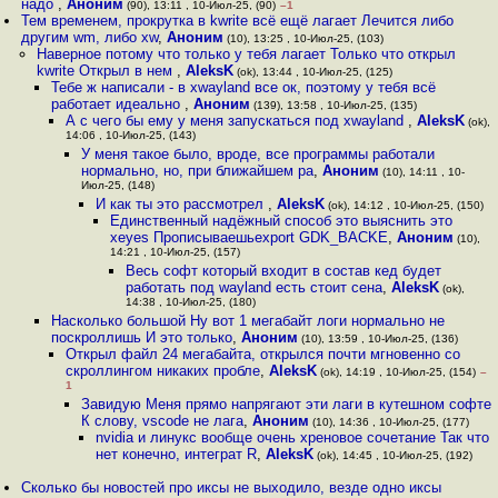
надо
,
Аноним
(90), 13:11 , 10-Июл-25, (90)
–1
Тем временем, прокрутка в kwrite всё ещё лагает Лечится либо
другим wm, либо xw
,
Аноним
(10), 13:25 , 10-Июл-25, (103)
Наверное потому что только у тебя лагает Только что открыл
kwrite Открыл в нем
,
AleksK
(ok), 13:44 , 10-Июл-25, (125)
Тебе ж написали - в xwayland все ок, поэтому у тебя всё
работает идеально
,
Аноним
(139), 13:58 , 10-Июл-25, (135)
А с чего бы ему у меня запускаться под xwayland
,
AleksK
(ok),
14:06 , 10-Июл-25, (143)
У меня такое было, вроде, все программы работали
нормально, но, при ближайшем ра
,
Аноним
(10), 14:11 , 10-
Июл-25, (148)
И как ты это рассмотрел
,
AleksK
(ok), 14:12 , 10-Июл-25, (150)
Единственный надёжный способ это выяснить это
xeyes Прописываешьexport GDK_BACKE
,
Аноним
(10),
14:21 , 10-Июл-25, (157)
Весь софт который входит в состав кед будет
работать под wayland есть стоит сена
,
AleksK
(ok),
14:38 , 10-Июл-25, (180)
Насколько большой Ну вот 1 мегабайт логи нормально не
поскроллишь И это только
,
Аноним
(10), 13:59 , 10-Июл-25, (136)
Открыл файл 24 мегабайта, открылся почти мгновенно со
скроллингом никаких пробле
,
AleksK
(ok), 14:19 , 10-Июл-25, (154)
–
1
Завидую Меня прямо напрягают эти лаги в кутешном софте
К слову, vscode не лага
,
Аноним
(10), 14:36 , 10-Июл-25, (177)
nvidia и линукс вообще очень хреновое сочетание Так что
нет конечно, интеграт R
,
AleksK
(ok), 14:45 , 10-Июл-25, (192)
Сколько бы новостей про иксы не выходило, везде одно иксы