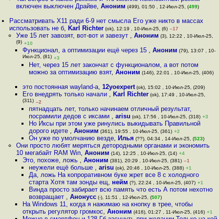
включен выключен Драйве
,
Аноним
(499), 01:50 , 12-Июл-25, (
499
)
Рассматривать X11 ради 6-9 нет смысла Его уже никто в массах
использовать не б
,
Karl Richter
(ok), 12:19 , 10-Июл-25, (6)
–17
Уже 15 лет завозят, вот-вот и завезут
,
Аноним
(3), 12:22 , 10-Июл-25,
(9)
+10
Функционал, а оптимизации ещё через 15
,
Аноним
(79), 13:07 , 10-
Июл-25, (81)
+3
Нет, через 15 лет закончат с функционалом, а вот потом
можно за оптимизацию взят
,
Аноним
(146), 22:01 , 10-Июл-25, (406)
это постоянная wayland-а
,
12yoexpert
(ok), 15:02 , 10-Июл-25, (209)
Его внедрять только начали
,
Karl Richter
(ok), 17:49 , 10-Июл-25,
(311)
–2
пятнадцать лет, только начинаем отличный результат,
посрамили дедов с иксами
,
arisu
(ok), 17:56 , 10-Июл-25, (318)
+3
Но Иксы при этом уже ринулись выкидывать Правильной
дорого идете
,
Аноним
(361), 19:55 , 10-Июл-25, (361)
+2
Он уже по умолчанию везде
,
Илья
(??), 04:34 , 14-Июл-25, (
523
)
Они просто любят меряться детородными органами и экономить
10 мегабайт RAM Win
,
Аноним
(14), 12:25 , 10-Июл-25, (14)
+4
Это, похоже, ложь
,
Аноним
(381), 20:29 , 10-Июл-25, (381)
–1
неужели ещё больше
,
arisu
(ok), 20:46 , 10-Июл-25, (388)
+1
Да, ложь На копроративном буке жрет все 8 с холодного
старта Хотя там зонды ещ
,
нейм
(?), 22:24 , 10-Июл-25, (407)
+1
Винда просто забирает всю память что есть А потом нехотно
возвращает
,
Анонусс
(-), 11:51 , 12-Июл-25, (
507
)
На Windows 11, когда я нажимаю на кнопку в трее, чтобы
открыть регулятор громкос
,
Аноним
(416), 01:27 , 11-Июл-25, (416)
+1
Можно в смартфон и 128 Гб засунуть при желании Только на кой