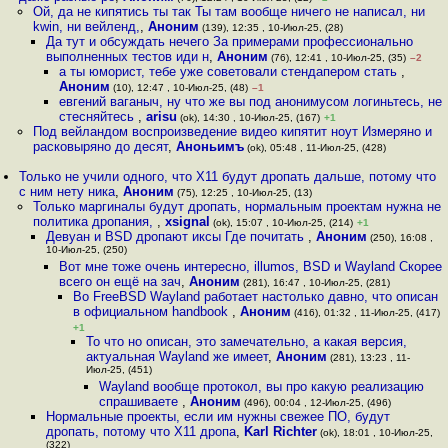
Ой, да не кипятись ты так Ты там вообще ничего не написал, ни
kwin, ни вейленд,
,
Аноним
(139), 12:35 , 10-Июл-25, (28)
Да тут и обсуждать нечего За примерами профессионально
выполненных тестов иди н
,
Аноним
(76), 12:41 , 10-Июл-25, (35)
–2
а ты юморист, тебе уже советовали стендапером стать
,
Аноним
(10), 12:47 , 10-Июл-25, (48)
–1
евгений ваганыч, ну что же вы под анонимусом логиньтесь, не
стесняйтесь
,
arisu
(ok), 14:30 , 10-Июл-25, (167)
+1
Под вейландом воспроизведение видео кипятит ноут Измеряно и
расковыряно до десят
,
Аноньимъ
(ok), 05:48 , 11-Июл-25, (428)
Только не учили одного, что X11 будут дропать дальше, потому что
с ним нету ника
,
Аноним
(75), 12:25 , 10-Июл-25, (13)
Только маргиналы будут дропать, нормальным проектам нужна не
политика дропания,
,
xsignal
(ok), 15:07 , 10-Июл-25, (214)
+1
Девуан и BSD дропают иксы Где почитать
,
Аноним
(250), 16:08 ,
10-Июл-25, (250)
Вот мне тоже очень интересно, illumos, BSD и Wayland Скорее
всего он ещё на зач
,
Аноним
(281), 16:47 , 10-Июл-25, (281)
Во FreeBSD Wayland работает настолько давно, что описан
в официальном handbook
,
Аноним
(416), 01:32 , 11-Июл-25, (417)
+1
То что но описан, это замечательно, а какая версия,
актуальная Wayland же имеет
,
Аноним
(281), 13:23 , 11-
Июл-25, (451)
Wayland вообще протокол, вы про какую реализацию
спрашиваете
,
Аноним
(496), 00:04 , 12-Июл-25, (496)
Нормальные проекты, если им нужны свежее ПО, будут
дропать, потому что X11 дропа
,
Karl Richter
(ok), 18:01 , 10-Июл-25,
(322)