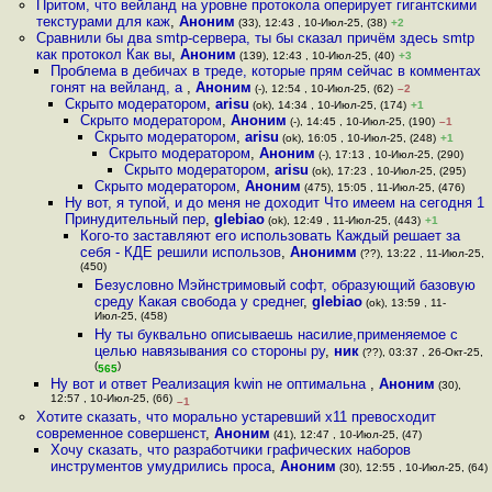
Притом, что вейланд на уровне протокола оперирует гигантскими
текстурами для каж
,
Аноним
(33), 12:43 , 10-Июл-25, (38)
+2
Сравнили бы два smtp-сервера, ты бы сказал причём здесь smtp
как протокол Как вы
,
Аноним
(139), 12:43 , 10-Июл-25, (40)
+3
Проблема в дебичах в треде, которые прям сейчас в комментах
гонят на вейланд, а
,
Аноним
(-), 12:54 , 10-Июл-25, (62)
–2
Скрыто модератором
,
arisu
(ok), 14:34 , 10-Июл-25, (174)
+1
Скрыто модератором
,
Аноним
(-), 14:45 , 10-Июл-25, (190)
–1
Скрыто модератором
,
arisu
(ok), 16:05 , 10-Июл-25, (248)
+1
Скрыто модератором
,
Аноним
(-), 17:13 , 10-Июл-25, (290)
Скрыто модератором
,
arisu
(ok), 17:23 , 10-Июл-25, (295)
Скрыто модератором
,
Аноним
(475), 15:05 , 11-Июл-25, (476)
Ну вот, я тупой, и до меня не доходит Что имеем на сегодня 1
Принудительный пер
,
glebiao
(ok), 12:49 , 11-Июл-25, (443)
+1
Кого-то заставляют его использовать Каждый решает за
себя - КДЕ решили использов
,
Анонимм
(??), 13:22 , 11-Июл-25,
(450)
Безусловно Мэйнстримовый софт, образующий базовую
среду Какая свобода у среднег
,
glebiao
(ok), 13:59 , 11-
Июл-25, (458)
Ну ты буквально описываешь насилие,применяемое с
целью навязывания со стороны ру
,
ник
(??), 03:37 , 26-Окт-25,
(
)
565
Ну вот и ответ Реализация kwin не оптимальна
,
Аноним
(30),
12:57 , 10-Июл-25, (66)
–1
Хотите сказать, что морально устаревший x11 превосходит
современное совершенст
,
Аноним
(41), 12:47 , 10-Июл-25, (47)
Хочу сказать, что разработчики графических наборов
инструментов умудрились проса
,
Аноним
(30), 12:55 , 10-Июл-25, (64)