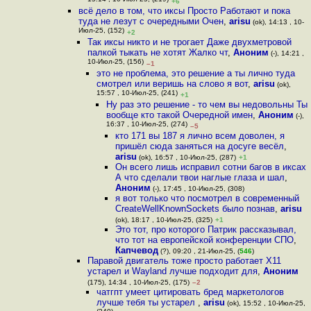
15:14 , 10-Июл-25, (219)
+6
всё дело в том, что иксы Просто Работают и пока
туда не лезут с очередными Очен
,
arisu
(ok), 14:13 , 10-
Июл-25, (152)
+2
Так иксы никто и не трогает Даже двухметровой
палкой тыкать не хотят Жалко чт
,
Аноним
(-), 14:21 ,
10-Июл-25, (156)
–1
это не проблема, это решение а ты лично туда
смотрел или веришь на слово я вот
,
arisu
(ok),
15:57 , 10-Июл-25, (241)
+1
Ну раз это решение - то чем вы недовольны Ты
вообще кто такой Очередной имен
,
Аноним
(-),
16:37 , 10-Июл-25, (274)
–5
кто 171 вы 187 я лично всем доволен, я
пришёл сюда заняться на досуге весёл
,
arisu
(ok), 16:57 , 10-Июл-25, (287)
+1
Он всего лишь исправил сотни багов в иксах
А что сделали твои наглые глаза и шал
,
Аноним
(-), 17:45 , 10-Июл-25, (308)
я вот только что посмотрел в современный
CreateWellKnownSockets было познав
,
arisu
(ok), 18:17 , 10-Июл-25, (325)
+1
Это тот, про которого Патрик рассказывал,
что тот на европейской конференции СПО
,
Капчевод
(?), 09:20 , 21-Июл-25, (
546
)
Паравой двигатель тоже просто работает X11
устарел и Wayland лучше подходит для
,
Аноним
(175), 14:34 , 10-Июл-25, (175)
–2
чатгпт умеет цитировать бред маркетологов
лучше тебя ты устарел
,
arisu
(ok), 15:52 , 10-Июл-25,