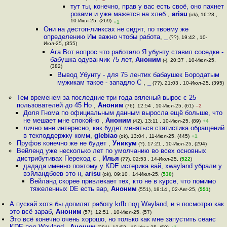
тут ты, конечно, прав у вас есть своё, оно пахнет
розами и уже мажется на хлеб
,
arisu
(ok), 16:28 ,
10-Июл-25, (269)
+1
Они на дестоп-линксах не сидят, по твоему же
определению Им важно чтобы работа
,
_
(??), 19:42 , 10-
Июл-25, (355)
Ага Вот вопрос что работало Я убунту ставил соседке -
бабушка одуванчик 75 лет
,
Аноним
(-), 20:37 , 10-Июл-25,
(382)
Вывод Убунту - для 75 лентих бабаушек Бородатым
мужикам такое - западло С
,
_
(??), 21:03 , 10-Июл-25, (395)
Тем временем за последние три года вяленый вырос с 25
пользователей до 45 Но
,
Аноним
(76), 12:54 , 10-Июл-25, (61)
–2
Доля Гнома по официальным данным выросла ещё больше, что
не мешает мне спокойно
,
Аноним
(42), 13:11 , 10-Июл-25, (89)
+4
лично мне интересно, как будет меняться статистика обращений
в техподдержку комм
,
glebiao
(ok), 13:04 , 11-Июл-25, (445)
+1
Пруфов конечно же не будет
,
Уникум
(?), 17:21 , 10-Июл-25, (294)
Вейленд уже несколько лет по умолчанию во всех основных
дистрибутивах Переход с
,
Илья
(??), 02:53 , 14-Июл-25, (
522
)
дадада именно поэтому у KDE истерика вай, xwayland убрали у
вэйландбоев это н
,
arisu
(ok), 09:10 , 14-Июл-25, (
530
)
Вейланд скорее привлекает тех, кто не в курсе, что помимо
тяжеленных DE есть вар
,
Аноним
(551), 18:14 , 02-Авг-25, (
551
)
А пускай хотя бы допилят работу krfb под Wayland, и я посмотрю как
это всё зараб
,
Аноним
(57), 12:51 , 10-Июл-25, (57)
Это всё конечно очень хорошо, но только как мне запустить сеанс
KDE под Wayland
,
Аноним