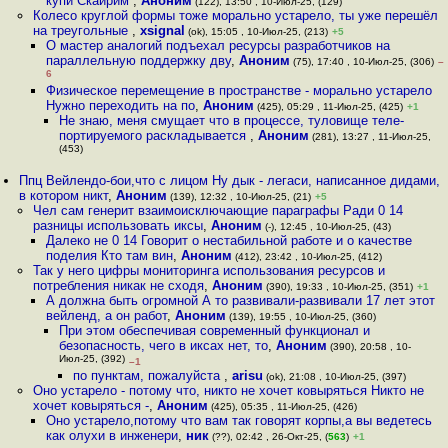
купи Скайрим
,
Аноним
(122), 13:50 , 10-Июл-25, (129)
Колесо круглой формы тоже морально устарело, ты уже перешёл
на треугольные
,
xsignal
(ok), 15:05 , 10-Июл-25, (213)
+5
О мастер аналогий подъехал ресурсы разработчиков на
параллельную поддержку дву
,
Аноним
(75), 17:40 , 10-Июл-25, (306)
–
6
Физическое перемещение в пространстве - морально устарело
Нужно переходить на по
,
Аноним
(425), 05:29 , 11-Июл-25, (425)
+1
Не знаю, меня смущает что в процессе, туловище теле-
портируемого раскладывается
,
Аноним
(281), 13:27 , 11-Июл-25,
(453)
Ппц Вейлендо-бои,что с лицом Ну дык - легаси, написанное дидами,
в котором никт
,
Аноним
(139), 12:32 , 10-Июл-25, (21)
+5
Чел сам генерит взаимоисключающие параграфы Ради 0 14
разницы использовать иксы
,
Аноним
(-), 12:45 , 10-Июл-25, (43)
Далеко не 0 14 Говорит о нестабильной работе и о качестве
поделия Кто там вин
,
Аноним
(412), 23:42 , 10-Июл-25, (412)
Так у него цифры мониторинга использования ресурсов и
потребления никак не сходя
,
Аноним
(390), 19:33 , 10-Июл-25, (351)
+1
А должна быть огромной А то развивали-развивали 17 лет этот
вейленд, а он работ
,
Аноним
(139), 19:55 , 10-Июл-25, (360)
При этом обеспечивая современный функционал и
безопасность, чего в иксах нет, то
,
Аноним
(390), 20:58 , 10-
Июл-25, (392)
–1
по пунктам, пожалуйста
,
arisu
(ok), 21:08 , 10-Июл-25, (397)
Оно устарело - потому что, никто не хочет ковыряться Никто не
хочет ковыряться -
,
Аноним
(425), 05:35 , 11-Июл-25, (426)
Оно устарело,потому что вам так говорят корпы,а вы ведетесь
как олухи в инженери
,
ник
(??), 02:42 , 26-Окт-25, (
563
)
+1