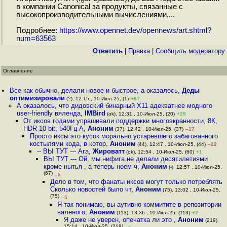
в компании Canonical за продукты, связанные с
высокопроизводительными вычислениями,...
Подробнее:
https://www.opennet.dev/opennews/art.shtml?
num=63563
Ответить
|
Правка
|
Cообщить модератору
Оглавление
Все как обычно, делали новое и быстрое, а оказалось
,
Деды
оптимизировали
(?), 12:15 , 10-Июл-25, (1)
+87
А оказалось, что дидовский бинарный X11 адекватнее модного
user-friendly вяленда
,
IMBird
(ok), 12:31 , 10-Июл-25, (20)
+25
От иксов годами упрашивали поддержки многоэкранности, 8К,
HDR 10 bit, 540Гц А
,
Аноним
(37), 12:42 , 10-Июл-25, (37)
–17
Просто иксы это кусок морально устаревшего забагованного
костылями кода, в котор
,
Аноним
(44), 12:47 , 10-Июл-25, (44)
–22
-- ВЫ ТУТ --- Ага
,
Жироватт
(ok), 12:54 , 10-Июл-25, (60)
+1
ВЫ ТУТ --- Ой, мы нифига не делали десятилетиями
кроме нытья , а теперь ноем ч
,
Аноним
(-), 12:57 , 10-Июл-25,
(67)
–5
Дело в том, что фанаты иксов могут только потреблять
Сколько новостей было чт
,
Аноним
(75), 13:02 , 10-Июл-25,
(75)
–5
Я так понимаю, вы аутивно коммитите в репозитории
вяленого
,
Аноним
(113), 13:36 , 10-Июл-25, (113)
+2
Я даже не уверен, опечатка ли это
,
Аноним
(219),