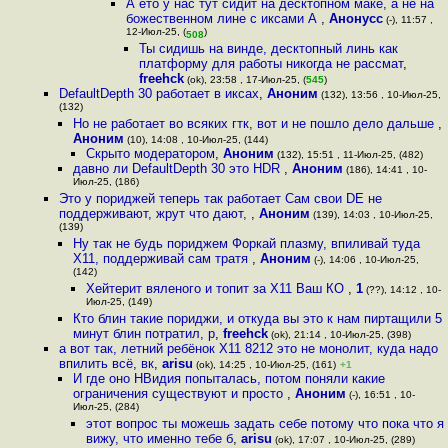
А ето у нас тут сидит на десктопном маке, а не на
божественном лине с иксами А
,
Анонусс
(-), 11:57 ,
12-Июл-25, (
)
508
Ты сидишь на винде, десктопный линь как
платформу для работы никогда не рассмат
,
freehck
(ok), 23:58 , 17-Июл-25, (
545
)
DefaultDepth 30 работает в иксах
,
Аноним
(132), 13:56 , 10-Июл-25,
(132)
Но не работает во всяких гтк, вот и не пошло дело дальше
,
Аноним
(10), 14:08 , 10-Июл-25, (144)
Скрыто модератором
,
Аноним
(132), 15:51 , 11-Июл-25, (482)
давно ли DefaultDepth 30 это HDR
,
Аноним
(186), 14:41 , 10-
Июл-25, (186)
Это у пориджей теперь так работает Сам свои DE не
поддерживают, жрут что дают,
,
Аноним
(139), 14:03 , 10-Июл-25,
(139)
Ну так не будь пориджем Форкай плазму, впиливай туда
Х11, поддерживай сам тратя
,
Аноним
(-), 14:06 , 10-Июл-25,
(142)
Хейтерит вяленого и топит за X11 Ваш КО
,
1
(??), 14:12 , 10-
Июл-25, (149)
Кто блин такие пориджи, и откуда вы это к нам пиртащили 5
минут блин потратил, р
,
freehck
(ok), 21:14 , 10-Июл-25, (398)
а вот так, летний ребёнок X11 8212 это не монолит, куда надо
впилить всё, вк
,
arisu
(ok), 14:25 , 10-Июл-25, (161)
+1
И где оно НВидия попыталась, потом поняли какие
ограничения существуют и просто
,
Аноним
(-), 16:51 , 10-
Июл-25, (284)
этот вопрос ты можешь задать себе потому что пока что я
вижу, что именно тебе б
,
arisu
(ok), 17:07 , 10-Июл-25, (289)