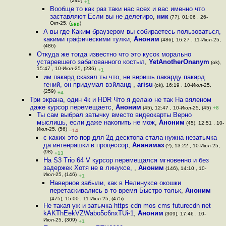
(240)
+1
Вообще то как раз таки нас всех и вас именно что
заставляют Если вы не делегиро
,
ник
(??), 01:06 , 26-
Окт-25, (
)
560
А вы где Каким браузером вы собираетесь пользоваться,
какими графическими тулки
,
Аноним
(486), 16:27 , 11-Июл-25,
(486)
Откуда же тогда известно что это кусок морально
устаревшего забагованного костыл
,
YetAnotherOnanym
(ok),
15:47 , 10-Июл-25, (236)
+1
им пакард сказал ты что, не веришь пакарду пакард
гений, он придумал вэйланд
,
arisu
(ok), 16:19 , 10-Июл-25,
(259)
+4
Три экрана, один 4к и HDR Что я делаю не так На вяленом
даже курсор перемещаетс
,
Аноним
(45), 12:47 , 10-Июл-25, (45)
+8
Ты сам выбрал затычку вместо видеокарты Верно
мыслишь, если даже накопить не мож
,
Аноним
(45), 12:51 , 10-
Июл-25, (56)
–14
с каких это пор для 2д десктопа стала нужна незатычка
да интенрашки в процессор
,
Ананимаз
(?), 13:22 , 10-Июл-25,
(98)
+13
На S3 Trio 64 V курсор перемещался мгновенно и без
задержек Хотя не в линуксе,
,
Аноним
(146), 14:10 , 10-
Июл-25, (146)
+1
Наверное забыли, как в Нелинуксе окошки
перетаскивались в то время Быстро тольк
,
Аноним
(475), 15:00 , 11-Июл-25, (475)
Не такая уж и затычка https cdn mos cms futurecdn net
kAKThEekVZWabo5c6nxTUi-1
,
Аноним
(309), 17:46 , 10-
Июл-25, (309)
+1