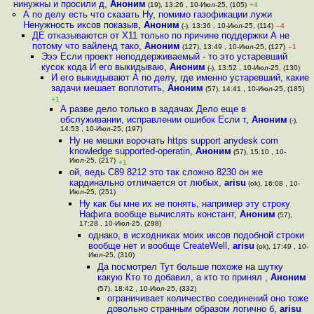
нинужны и просили д
,
Аноним
(19), 13:26 , 10-Июл-25, (105)
+4
А по делу есть что сказать Ну, помимо газофикации лужи
Ненужность иксов показыв
,
Аноним
(-), 13:36 , 10-Июл-25, (114)
–4
ДЕ отказываются от X11 только по причине поддержки А не
потому что вайленд тако
,
Аноним
(127), 13:49 , 10-Июл-25, (127)
–1
Эээ Если проект неподдерживаемый - то это устаревший
кусок кода И его выкидываю
,
Аноним
(-), 13:52 , 10-Июл-25, (130)
И его выкидывают А по делу, где именно устаревший, какие
задачи мешает воплотить
,
Аноним
(57), 14:41 , 10-Июл-25, (185)
+1
А разве дело только в задачах Дело еще в
обслуживании, исправлении ошибок Если т
,
Аноним
(-),
14:53 , 10-Июл-25, (197)
Ну не мешки ворочать https support anydesk com
knowledge supported-operatin
,
Аноним
(57), 15:10 , 10-
Июл-25, (217)
+1
ой, ведь C89 8212 это так сложно 8230 он же
кардинально отличается от любых
,
arisu
(ok), 16:08 , 10-
Июл-25, (251)
Ну как бы мне их не понять, например эту строку
Нафига вообще вычислять констант
,
Аноним
(57),
17:28 , 10-Июл-25, (298)
однако, в исходниках моих иксов подобной строки
вообще нет и вообще CreateWell
,
arisu
(ok), 17:49 , 10-
Июл-25, (310)
Да посмотрел Тут больше похоже на шутку
какую Кто то добавил, а кто то принял
,
Аноним
(57), 18:42 , 10-Июл-25, (332)
ограничивает количество соединений оно тоже
довольно странным образом логично б
,
arisu