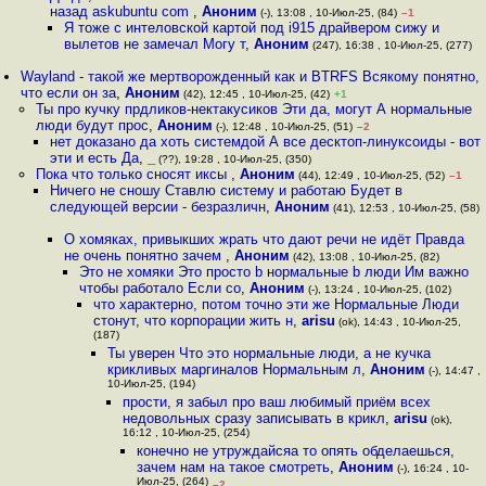
назад askubuntu com
,
Аноним
(-), 13:08 , 10-Июл-25, (84)
–1
Я тоже с интеловской картой под i915 драйвером сижу и
вылетов не замечал Могу т
,
Аноним
(247), 16:38 , 10-Июл-25, (277)
Wayland - такой же мертворожденный как и BTRFS Всякому понятно,
что если он за
,
Аноним
(42), 12:45 , 10-Июл-25, (42)
+1
Ты про кучку прдликов-нектакусиков Эти да, могут А нормальные
люди будут прос
,
Аноним
(-), 12:48 , 10-Июл-25, (51)
–2
нет доказано да хоть системдой А все десктоп-линуксоиды - вот
эти и есть Да
,
_
(??), 19:28 , 10-Июл-25, (350)
Пока что только сносят иксы
,
Аноним
(44), 12:49 , 10-Июл-25, (52)
–1
Ничего не сношу Ставлю систему и работаю Будет в
следующей версии - безразличн
,
Аноним
(41), 12:53 , 10-Июл-25, (58)
О хомяках, привыкших жрать что дают речи не идёт Правда
не очень понятно зачем
,
Аноним
(42), 13:08 , 10-Июл-25, (82)
Это не хомяки Это просто b нормальные b люди Им важно
чтобы работало Если со
,
Аноним
(-), 13:24 , 10-Июл-25, (102)
что характерно, потом точно эти же Нормальные Люди
стонут, что корпорации жить н
,
arisu
(ok), 14:43 , 10-Июл-25,
(187)
Ты уверен Что это нормальные люди, а не кучка
крикливых маргиналов Нормальным л
,
Аноним
(-), 14:47 ,
10-Июл-25, (194)
прости, я забыл про ваш любимый приём всех
недовольных сразу записывать в крикл
,
arisu
(ok),
16:12 , 10-Июл-25, (254)
конечно не утруждайсяа то опять обделаешься,
зачем нам на такое смотреть
,
Аноним
(-), 16:24 , 10-
Июл-25, (264)
–2