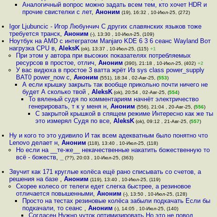
Аналогичный вопрос можно задать всем тем, кто хочет HDR и
прочие свистелки с лет
,
Аноним
(19), 16:32 , 10-Июл-25, (272)
Igor Ljubuncic - Игор Любунчич С других славянских языков тоже
требуется транск
,
Аноним
(-), 13:30 , 10-Июл-25, (109)
Ноутбук на AMD с интегратом Manjaro KDE 6 3 6 сеанс Wayland Вот
нагрузка CPU в
,
AleksK
(ok), 13:37 , 10-Июл-25, (115)
+1
При этом у автора при высоких показателях потребляемых
ресурсов в простое, отлич
,
Аноним
(390), 21:18 , 10-Июл-25, (402)
+2
У вас видюха в простое 3 ватта жрёт Из sys class power_supply
BAT0 power_now с
,
Аноним
(551), 18:34 , 02-Авг-25, (
553
)
А если крышку закрыть так вообще прикольно почти ничего не
будет А сколько твой
,
AleksK
(ok), 20:54 , 02-Авг-25, (
554
)
То вяленый судя по комментариям начнёт электричество
генерировать, т к у меня н
,
Аноним
(556), 21:04 , 20-Авг-25, (
556
)
С закрытой крышкой в спящем режиме Интересно как же ты
это измерял Судя по все
,
AleksK
(ok), 09:12 , 21-Авг-25, (
557
)
Ну и кого то это удивило И так всем адекватным было понятно что
Lenovo делает н
,
Аноним
(118), 13:40 , 10-Июл-25, (118)
Но если на __те-же__ некачественные накатить божественную то
всё - божеств
,
_
(??), 20:03 , 10-Июл-25, (363)
Звучит как 171 круглые колёса ещё рано списывать со счетов, а
решения на базе
,
Аноним
(119), 13:40 , 10-Июл-25, (119)
Скорее колесо от телеги едет слегка быстрее, а резиновое
отличается повышенными
,
Аноним
(-), 13:50 , 10-Июл-25, (128)
Просто на тестах резиновые колёса забыли подкачать Если бы
подкачали, то сеанс
,
Аноним
(-), 14:05 , 10-Июл-25, (140)
Согласен Нужно чуток оптимизировать Но это не повод