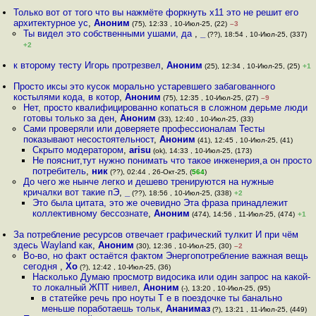
Только вот от того что вы нажмёте форкнуть x11 это не решит его
архитектурное ус
,
Аноним
(75), 12:33 , 10-Июл-25, (22)
–3
Ты видел это собственными ушами, да
,
_
(??), 18:54 , 10-Июл-25, (337)
+2
к второму тесту Игорь протрезвел
,
Аноним
(25), 12:34 , 10-Июл-25, (25)
+1
Просто иксы это кусок морально устаревшего забагованного
костылями кода, в котор
,
Аноним
(75), 12:35 , 10-Июл-25, (27)
–9
Нет, просто квалифицированно копаться в сложном дерьме люди
готовы только за ден
,
Аноним
(33), 12:40 , 10-Июл-25, (33)
Сами проверяли или доверяете профессионалам Тесты
показывают несостоятельност
,
Аноним
(41), 12:45 , 10-Июл-25, (41)
Скрыто модератором
,
arisu
(ok), 14:33 , 10-Июл-25, (173)
Не пояснит,тут нужно понимать что такое инженерия,а он просто
потребитель
,
ник
(??), 02:44 , 26-Окт-25, (
564
)
До чего же нынче легко и дешево тренируются на нужные
кричалки вот такие пЭ
,
_
(??), 18:56 , 10-Июл-25, (338)
+2
Это была цитата, это же очевидно Эта фраза принадлежит
коллективному бессознате
,
Аноним
(474), 14:56 , 11-Июл-25, (474)
+1
За потребление ресурсов отвечает графический тулкит И при чём
здесь Wayland как
,
Аноним
(30), 12:36 , 10-Июл-25, (30)
–2
Во-во, но факт остаётся фактом Энергопотребление важная вещь
сегодня
,
Xo
(?), 12:42 , 10-Июл-25, (36)
Насколько Думаю просмотр видосика или один запрос на какой-
то локалный ЖПТ нивел
,
Аноним
(-), 13:20 , 10-Июл-25, (95)
в статейке речь про ноуты Т е в поездочке ты банально
меньше поработаешь тольк
,
Ананимаз
(?), 13:21 , 11-Июл-25, (449)