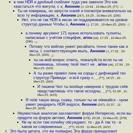
в чем HDR и дробный скейлинг туда уже завезли Это как
хвастаться что жигули, с к
,
Аноним
(-), 13:04 , 10-Июл-25, (77)
–1
Ты не поверишь, но запусти xrandr и посмотри внимательно на
всю ту информацию, к
,
Аноним
(247), 16:25 , 10-Июл-25, (265)
Нет, это не так HDR в иксах не поддерживается на уровне
структур данных Чтобы э
,
Аноним
(-), 17:20 , 10-Июл-25, (293)
–1
а почему аргумент 171 нужно использовать тулкиты,
написаные с учётом специфик
,
arisu
(ok), 17:25 , 10-Июл-25,
(296)
+2
Потому что вейлан умеет ресайзить точно также как и
иксы, с соответствующим мыль
,
Аноним
(-), 17:32 , 10-
Июл-25, (300)
–2
ты на мой вопрос ответь, пожалуйста если ты не
понимаешь, почему твой текст не
,
arisu
(ok), 17:54 , 10-
Июл-25, (315)
А ты разве привёл линк на сорцы с дефницией тех
структур Приведи - и всё сразу с
,
_
(??), 19:15 , 10-
Июл-25, (342)
И тишина Чел ты вообще наверное с трудом себе
представляешь что такое исходны
,
_
(??), 01:08 , 11-
Июл-25, (415)
Я тебе такую вещь скажу, только ты не обижайся - хром
умеет рендерить HDR видоси
,
Аноним
(247), 01:57 , 11-
Июл-25, (420)
Неуместные аналогии захламляют форум Интересно, если вы
придете на форум автомо
,
Аноним
(378), 20:28 , 10-Июл-25, (378)
Не ну если там копейку обсуждают, то - да А так то - в
каком из современных
,
_
(??), 03:03 , 11-Июл-25, (422)
Это была цитата, это же очевидно Эта фраза принадлежит