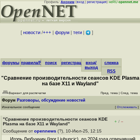
Профиль:
Аноним
(
вход
|
регистрация
)
неRU
opennet.me
[
новости
/
+++
|
форум
|
теги
|
]
форумы
правила/FAQ
поиск
регистрация
вход/
слежка
выход
RSS
"Сравнение производительности сеансов KDE Plasma
на базе X11 и Wayland"
Вариант для распечатки
Пред. тема
|
След. тема
Форум
Разговоры, обсуждение новостей
Изначальное сообщение
[
Отслеживать
]
"Сравнение производительности сеансов KDE
+
–
/
Plasma на базе X11 и Wayland"
Сообщение от
opennews
(?), 10-Июл-25, 12:15
Игорь Любунчич (Igor Ljubuncic), до 2024 года отвечавший