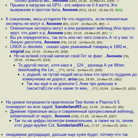
только фанаты икс
,
Аноним
(184), 14:39 , 10-Июл-25, (184)
–2
Прыжки в нагрузке на GPU - это нифига не 0 4 ватта Это
выжранная в простое бата
,
Аноним
(551), 18:22 , 02-Авг-25, (
552
)
К сожалению, иксы устарели Но что поделать, если опеннетные
эксперты не могут и
,
Аноним
(80), 13:07 , 10-Июл-25, (80)
–4
Опеннетные эксперты могут и или развивают вейленд Или просто
жрут, что дают и р
,
Аноним
(139), 13:15 , 10-Июл-25, (91)
+3
Вы уж определитесь, так есть или нет чего спасать А то у вас то
Линукс-десктопа
,
Аноним
(79), 13:16 , 10-Июл-25, (92)
LINUX is obsolete , сказал один уважаемый товарищ в 1992-м
,
xsignal
(ok), 15:02 , 10-Июл-25, (208)
Но на всякий случай написал свой Гет зе факс
,
Аноним
(79),
16:00 , 10-Июл-25, (243)
То другой писал, хотя какя в _ 124 _ разница А уж When
downloading the Lin
,
_
(??), 19:54 , 10-Июл-25, (359)
э, родной, не путай людей иксы пока что просто луддизм до
коммунизма не доросл
,
arisu
(ok), 19:59 , 10-Июл-25, (362)
Так мы ещё и не доехали С Анек про девушку и
таксистаЕсли хоть какие то мин
,
_
(??), 03:09 , 11-Июл-25, (423)
На уровне погрешности практически Тем более в Plasma 6 5
планируют во всю задей
,
Sunderland93
(ok), 13:08 , 10-Июл-25, (85)
Древние тормозные иксы и современный прогрессивный вейленд,
избавленный от недос
,
Аноним
(139), 17:26 , 10-Июл-25, (297)
Так ты на цифры посмотри внимательнее, а также на то, зачем
этот дядя врубил Col
,
Sunderland93
(ok), 17:37 , 10-Июл-25, (304)
+1
ожидаемая деградация, дальше еще хуже будет, потому-что так