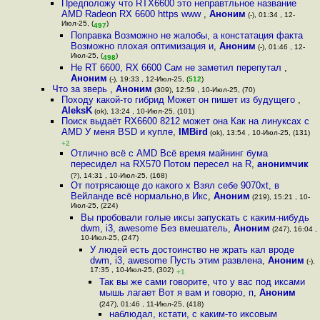
Предположу что RTX6600 это неправтльное название
AMD Radeon RX 6600 https www
,
Аноним
(-), 01:34 , 12-
Июл-25, (
)
497
Поправка Возможно не жалобы, а констатация факта
Возможно плохая оптимизация и
,
Аноним
(-), 01:46 , 12-
Июл-25, (
)
498
Не RT 6600, RХ 6600 Сам не заметил перепутал
,
Аноним
(-), 19:33 , 12-Июл-25, (
512
)
Что за зверь
,
Аноним
(309), 12:59 , 10-Июл-25, (70)
Походу какой-то гибрид Может он пишет из будущего
,
AleksK
(ok), 13:24 , 10-Июл-25, (101)
Поиск выдаёт RX6600 8212 может она Как на линуксах с
AMD У меня BSD и купле
,
IMBird
(ok), 13:54 , 10-Июл-25, (131)
+2
Отлично всё с AMD Всё время майнинг бума
пересидел на RX570 Потом пересел на R
,
анонимчик
(?), 14:31 , 10-Июл-25, (168)
От потрясающе до какого х Взял себе 9070xt, в
Вейланде всё нормально,в Икс
,
Аноним
(219), 15:21 , 10-
Июл-25, (224)
Вы пробовали голые иксы запускать с каким-нибудь
dwm, i3, awesome Без вмешатель
,
Аноним
(247), 16:04 ,
10-Июл-25, (247)
У людей есть достоинство не жрать кал вроде
dwm, i3, awesome Пусть этим развлена
,
Аноним
(-),
17:35 , 10-Июл-25, (302)
+1
Так вы же сами говорите, что у вас под иксами
мышь лагает Вот я вам и говорю, п
,
Аноним
(247), 01:46 , 11-Июл-25, (418)
наблюдал, кстати, с каким-то иксовым