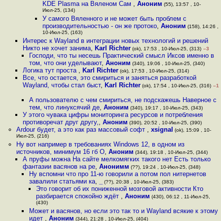
KDE Plasma на Вяленом Сам
,
Аноним
(55), 13:57 , 10-
Июл-25, (134)
У самого Вяленного и не может быть проблем с
производительностью - он же протоко
,
Аноним
(158), 14:26 ,
10-Июл-25, (163)
Интерес к Wayland в интеграции новых технологий и решений
Никто не хочет занима
,
Karl Richter
(ok), 17:53 , 10-Июл-25, (313)
–3
Господи, что ты несешь Практический смысл Иксов именно в
том, что они уделывают
,
Аноним
(340), 19:06 , 10-Июл-25, (340)
Логика тут проста
,
Karl Richter
(ok), 17:53 , 10-Июл-25, (314)
Все, что остается, это смириться и заняться разработкой
Wayland, чтобы стал быст
,
Karl Richter
(ok), 17:54 , 10-Июл-25, (316)
–1
А пользователю с чем смириться, не подскажешь Наверное с
тем, что линуксячий де
,
Аноним
(340), 19:17 , 10-Июл-25, (343)
У этого чувака цифры мониторинга ресурсов и потребления
противоречат друг другу,
,
Аноним
(390), 20:52 , 10-Июл-25, (390)
Ardour будет, а это как раз массовый софт
,
xsignal
(ok), 15:09 , 10-
Июл-25, (216)
Ну вот например в требованиях Windows 12, в одном из
источников, минимум 16 гб О
,
Аноним
(344), 19:18 , 10-Июл-25, (344)
А пруфы можна На сайте мелкомягких такого нет Есть только
фантазии васянов на ре
,
Анонимм
(??), 19:24 , 10-Июл-25, (348)
Ну вспомни что про 11-ю говорили а потом пол нитернетов
завалили статьями ка
,
_
(??), 20:38 , 10-Июл-25, (383)
Это говорит об их пониженной мозговой активности Кто
разбирается спокойно ждёт
,
Аноним
(430), 06:12 , 11-Июл-25,
(430)
Может и васянов, но если это так то и Wayland всякие к этому
идет
,
Аноним
(344), 21:28 , 10-Июл-25, (404)