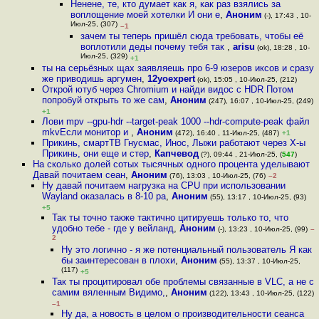
Ненене, те, кто думает как я, как раз взялись за
воплощение моей хотелки И они е
,
Аноним
(-), 17:43 , 10-
Июл-25, (307)
–1
зачем ты теперь пришёл сюда требовать, чтобы её
воплотили деды почему тебя так
,
arisu
(ok), 18:28 , 10-
Июл-25, (329)
+1
ты на серьёзных щах заявляешь про 6-9 юзеров иксов и сразу
же приводишь аргумен
,
12yoexpert
(ok), 15:05 , 10-Июл-25, (212)
Открой ютуб через Chromium и найди видос с HDR Потом
попробуй открыть то же сам
,
Аноним
(247), 16:07 , 10-Июл-25, (249)
+1
Лови mpv --gpu-hdr --target-peak 1000 --hdr-compute-peak файл
mkvЕсли монитор и
,
Аноним
(472), 16:40 , 11-Июл-25, (487)
+1
Прикинь, смартТВ Гнусмас, Инос, Лыжи работают через X-ы
Прикинь, они еще и стер
,
Капчевод
(?), 09:44 , 21-Июл-25, (
547
)
На сколько долей сотых тысячных одного процента уделывают
Давай почитаем сеан
,
Аноним
(76), 13:03 , 10-Июл-25, (76)
–2
Ну давай почитаем нагрузка на CPU при использовании
Wayland оказалась в 8-10 ра
,
Аноним
(55), 13:17 , 10-Июл-25, (93)
+5
Так ты точно также тактично цитируешь только то, что
удобно тебе - где у вейланд
,
Аноним
(-), 13:23 , 10-Июл-25, (99)
–
2
Ну это логично - я же потенциальный пользователь Я как
бы заинтересован в плохи
,
Аноним
(55), 13:37 , 10-Июл-25,
(117)
+5
Так ты процитировал обе проблемы связанные в VLC, а не с
самим вяленным Видимо,
,
Аноним
(122), 13:43 , 10-Июл-25, (122)
–1
Ну да, а новость в целом о производительности сеанса