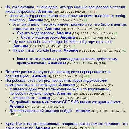
Ну, субъективно, я наблюдаю, что qps больше процессора в сессии
иксов потребляет
,
Аноним
(10), 12:20 , 10-Июл-25, (7)
–2
dconf write org gnome mutter center-new-windows truemkdir -p config
mpvecho
,
Аноним
(76), 12:33 , 10-Июл-25, (23)
+1
А в том и дело, что окно меняет размер и то, что было в центре,
оказывается где-
,
Аноним
(10), 12:36 , 10-Июл-25, (29)
+1
Скрыто модератором
,
Аноним
(139), 13:21 , 10-Июл-25, (96)
+2
Скрыто модератором
,
Аноним
(10), 13:37 , 10-Июл-25, (116)
Ну или так echo autofit-larger 80 x80 config mpv mpv conf
,
Аноним
(121), 13:43 , 10-Июл-25, (121)
+1
flatpak install org kde haruna
,
Аноним
(421), 02:59 , 11-Июл-25, (421)
+1
haruna кстати приятно удивиладаже оставил дефолтным
проигрывателем
,
Ананимаз
(?), 13:13 , 11-Июл-25, (446)
По мере развития веуланда оверхед иксов превращается в
оптимизацию
,
Аноним
(3), 12:20 , 10-Июл-25, (8)
+14
Попробовал этот лонгрид пропустить через яндексевский
саммаризатор и он неожидан
,
Анануил
(?), 12:24 , 10-Июл-25, (11)
У яндекса один гтп2 из технологий был и то ворованный ,
попробуй текущие продук
,
Аноним
(10), 13:01 , 10-Июл-25, (73)
deepseek же
,
анонд
(?), 07:40 , 11-Июл-25, (435)
По крайней мерее мне YandexGPT 5 8B выбил ожидаемый итог
,
Аноним
(94), 13:18 , 10-Июл-25, (94)
Для пользователей яндекса сойдёт
,
Аноним
(309), 16:09 , 10-Июл-25,
(252)
+6
Бред Там столько переменных, например автор сам же признает, что
даже разные ре
,
Аноним
(76), 12:24 , 10-Июл-25, (12)
+2