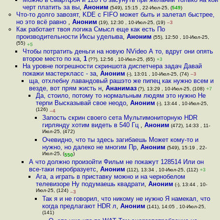
черт платить за вы
,
Аноним
(549), 15:15 , 22-Июл-25, (
549
)
Что-то долго завозят, KDE с FIFO может быть и залетал быстрее,
но это всё равно
,
Аноним
(19), 12:30 , 10-Июл-25, (19)
–3
Как работает твоя логика Смысл еще как есть По
производительности Иксы уделыва
,
Аноним
(55), 12:50 , 10-Июл-25,
(55)
+5
Чтобы потратить деньги на новую NVideo А то, вдруг они опять
второе место по ка
,
1
(??), 12:56 , 10-Июл-25, (65)
+3
На уровне погрешности скриншота диспетчера задач Давай
покажи мастеркласс - за
,
Аноним
(-), 13:01 , 10-Июл-25, (74)
–3
ща, отхлебну лавандовый рашэто же пипец как нужно всем и
везде, вот прям жисть н
,
Ананимаз
(?), 13:29 , 10-Июл-25, (108)
+7
Да, стоило, потому то нормальным людям это нужно Не
терпи Высказывай свое неодо
,
Аноним
(-), 13:44 , 10-Июл-25,
(126)
–4
Запость скрин своего сета Мультимониторную HDR
гирлянду хотим видеть в 540 Гц
,
Аноним
(472), 14:33 , 11-
Июл-25, (472)
Очевидно, что ты здесь загибаешь Может кому-то и
нужно, но далеко не многим Пр
,
Аноним
(549), 15:19 , 22-
Июл-25, (
)
550
А что должно произойти Фильм не покажут 128514 Или он
все-таки перобразуетс
,
Аноним
(112), 13:34 , 10-Июл-25, (112)
+3
Ага, а играть в приставку можно и на чернобелом
телевизоре Ну подумаешь квадрати
,
Аноним
(-), 13:44 , 10-
Июл-25, (124)
–3
Так я и не говорил, что никому не нужно Я намекал, что
когда предлагают HDR л
,
Аноним
(141), 14:05 , 10-Июл-25,
(141)