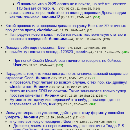
Я понимаю что в 2k25 логика не в почёте, но всё же - свежее
ПО бывает от того, ч
,
_
(??), 01:03 , 11-Июл-25, (414)
а есть замена xinput mate xfce на вяленд перевели Дрова нвидии
как там поживаю
,
аноним12
(?), 18:21 , 17-Июл-25, (
544
)
Какой процесс или процессы давали нагрузку Все таки 30 активных
процессов проти
,
ckotinko
(ok), 12:25 , 10-Июл-25, (15)
На предмет нового кода, чтобы написать толлернтныую статью в
новости о очередной
,
Аноньимъ
(ok), 05:51 , 11-Июл-25, (429)
Лошадь себя еще показала
,
User
(??), 12:25 , 10-Июл-25, (16)
причём тут какая-то лошадь 129320
,
soarin
(ok), 11:11 , 12-Июл-25, (
503
)
Про поней Семён Михайлович ничего не говорил, не бойтесь
,
User
(??), 11:57 , 12-Июл-25, (
509
)
Парадокс в том, что иксы никогда не отличались высокой скоростью
отрисовки Особ
,
Аноним
(17), 12:27 , 10-Июл-25, (17)
+1
Я проверял, hypr летает во всяком случае, с тех пор, как дропнул
wlroots и нет
,
Аноним
(10), 12:34 , 10-Июл-25, (26)
Никто не гоняет DRI3 по сокетам Таким занимаются только супер
простые клиенты т
,
Аноним
(247), 16:18 , 10-Июл-25, (258)
+3
Ну может методику исследований кто нибудь приведет,где не
встречается из 10 по
,
ник
(??), 02:40 , 26-Окт-25, (
562
)
Иксы уже морально устарели, дайте уже этому формату спокойно
умереть
,
Аноним
(75), 12:29 , 10-Июл-25, (18)
–13
и купите вот новую невидию
,
User
(??), 12:48 , 10-Июл-25, (50)
+3
Дженсен, зачем ты перенимаешь худшие практинги Тодда P S