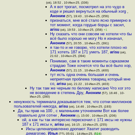
(ok), 18:52 , 10-Июл-25, (336)
А я вот трогал, посмотрел на это чудо в
коде и решил вернуться на обычный xorg
,
Аноним
(57), 19:43 , 10-Июл-25, (356)
признаться, мне всё стало ясно примерно в
тот момент, когда гордые борцы с засил
,
arisu
(ok), 19:53 , 10-Июл-25, (358)
+1
Ну сказать что они совсем не хотели что бы
всё было хорошо не могу Но я изначал
,
Аноним
(57), 20:55 , 10-Июл-25, (391)
я так-то и не говорю, что хотели плохо но
171 хотеть 187 и 171 уметь 187
,
arisu
(ok),
21:02 , 10-Июл-25, (394)
Понимаю, сам в такие моменты сарказмом
страдаю Тоже хочется что бы всё было хор
,
Аноним
(57), 21:15 , 10-Июл-25, (400)
тут есть одна очень большая и очень
неприятная проблема товарищ который мне
со
,
arisu
(ok), 21:22 , 10-Июл-25, (403)
Ну так там же черным по белому написано Что xor это
не возведение в степень Дру
,
Аноним
(57), 16:46 , 10-
Июл-25, (280)
ненужность терминала доказывается тем, что сотни миллионов
пользователей никогда
,
arisu
(ok), 14:46 , 10-Июл-25, (193)
Да, ты прав на 100 , с маленьким уточнениям Вот как более
правильно для сотни
,
Аноним
(-), 15:00 , 10-Июл-25, (206)
ой, а как ты так интересно перескочил с 171 иксы не нужны
187 к 171 иксы н
,
arisu
(ok), 16:15 , 10-Июл-25, (255)
Иксы целенаправленно дропают Хватит разводить
демагогию
,
Илья
(??), 05:01 , 14-Июл-25, (
524
)