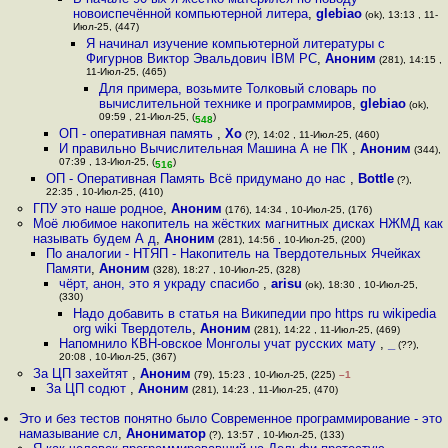
новоиспечённой компьютерной литера
,
glebiao
(ok), 13:13 , 11-
Июл-25, (447)
Я начинал изучение компьютерной литературы с
Фигурнов Виктор Эвальдович IBM PC
,
Аноним
(281), 14:15 ,
11-Июл-25, (465)
Для примера, возьмите Толковый словарь по
вычислительной технике и программиров
,
glebiao
(ok),
09:59 , 21-Июл-25, (
)
548
ОП - оперативная память
,
Xo
(?), 14:02 , 11-Июл-25, (460)
И правильно Вычислительная Машина А не ПК
,
Аноним
(344),
07:39 , 13-Июл-25, (
)
516
ОП - Оперативная Память Всё придумано до нас
,
Bottle
(?),
22:35 , 10-Июл-25, (410)
ГПУ это наше родное
,
Аноним
(176), 14:34 , 10-Июл-25, (176)
Моё любимое накопитель на жёстких магнитных дисках НЖМД как
называть будем А д
,
Аноним
(281), 14:56 , 10-Июл-25, (200)
По аналогии - НТЯП - Накопитель на Твердотельных Ячейках
Памяти
,
Аноним
(328), 18:27 , 10-Июл-25, (328)
чёрт, анон, это я украду спасибо
,
arisu
(ok), 18:30 , 10-Июл-25,
(330)
Надо добавить в статья на Википедии про https ru wikipedia
org wiki Твердотель
,
Аноним
(281), 14:22 , 11-Июл-25, (469)
Напомнило КВН-овское Монголы учат русских мату
,
_
(??),
20:08 , 10-Июл-25, (367)
За ЦП захейтят
,
Аноним
(79), 15:23 , 10-Июл-25, (225)
–1
За ЦП содют
,
Аноним
(281), 14:23 , 11-Июл-25, (470)
Это и без тестов понятно было Современное программирование - это
намазывание сл
,
Анониматор
(?), 13:57 , 10-Июл-25, (133)