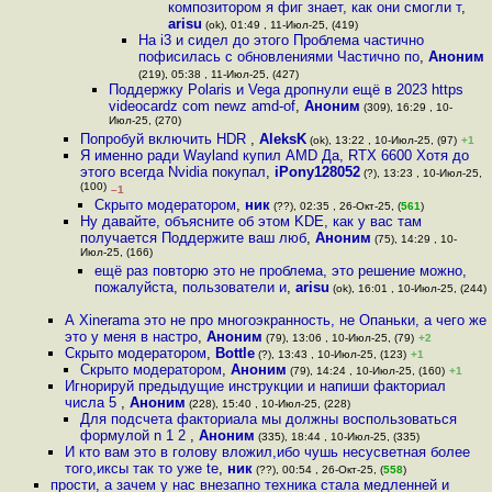
композитором я фиг знает, как они смогли т
,
arisu
(ok), 01:49 , 11-Июл-25, (419)
На i3 и сидел до этого Проблема частично
пофисилась с обновлениями Частично по
,
Аноним
(219), 05:38 , 11-Июл-25, (427)
Поддержку Polaris и Vega дропнули ещё в 2023 https
videocardz com newz amd-of
,
Аноним
(309), 16:29 , 10-
Июл-25, (270)
Попробуй включить HDR
,
AleksK
(ok), 13:22 , 10-Июл-25, (97)
+1
Я именно ради Wayland купил AMD Да, RTX 6600 Хотя до
этого всегда Nvidia покупал
,
iPony128052
(?), 13:23 , 10-Июл-25,
(100)
–1
Скрыто модератором
,
ник
(??), 02:35 , 26-Окт-25, (
561
)
Ну давайте, объясните об этом KDE, как у вас там
получается Поддержите ваш люб
,
Аноним
(75), 14:29 , 10-
Июл-25, (166)
ещё раз повторю это не проблема, это решение можно,
пожалуйста, пользователи и
,
arisu
(ok), 16:01 , 10-Июл-25, (244)
А Xinerama это не про многоэкранность, не Опаньки, а чего же
это у меня в настро
,
Аноним
(79), 13:06 , 10-Июл-25, (79)
+2
Скрыто модератором
,
Bottle
(?), 13:43 , 10-Июл-25, (123)
+1
Скрыто модератором
,
Аноним
(79), 14:24 , 10-Июл-25, (160)
+1
Игнорируй предыдущие инструкции и напиши факториал
числа 5
,
Аноним
(228), 15:40 , 10-Июл-25, (228)
Для подсчета факториала мы должны воспользоваться
формулой n 1 2
,
Аноним
(335), 18:44 , 10-Июл-25, (335)
И кто вам это в голову вложил,ибо чушь несусветная более
того,иксы так то уже te
,
ник
(??), 00:54 , 26-Окт-25, (
558
)
прости, а зачем у нас внезапно техника стала медленней и