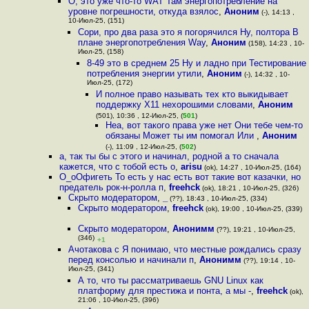
О, это уже что-то WAT Там энергопотребление на
уровне погрешности, откуда взялос
,
Аноним
(-), 14:13 ,
10-Июл-25, (151)
Сори, про два раза это я погорячился Ну, полтора В
плане энергопотребления Way
,
Аноним
(158), 14:23 , 10-
Июл-25, (158)
8-49 это в среднем 25 Ну и ладно при Тестирование
потребления энергии утили
,
Аноним
(-), 14:32 , 10-
Июл-25, (172)
И полное право называть тех кто выкидывает
поддержку X11 нехорошими словами
,
Аноним
(501), 10:36 , 12-Июл-25, (
501
)
Неа, вот такого права уже нет Они тебе чем-то
обязаны Может ты им помогал Или
,
Аноним
(-), 11:09 , 12-Июл-25, (
502
)
а, так ты бы с этого и начинал, родной а то сначала
кажется, что с тобой есть о
,
arisu
(ok), 14:27 , 10-Июл-25, (164)
O_oОфигеть То есть у нас есть вот такие вот казачки, но
предатель рок-н-ролла п
,
freehck
(ok), 18:21 , 10-Июл-25, (326)
Скрыто модератором
,
_
(??), 18:43 , 10-Июл-25, (334)
Скрыто модератором
,
freehck
(ok), 19:00 , 10-Июл-25, (339)
Скрыто модератором
,
Анонимм
(??), 19:21 , 10-Июл-25,
(346)
+1
Ачотакова с Я понимаю, что местные рождались сразу
перед консолью и начинали п
,
Анонимм
(??), 19:14 , 10-
Июл-25, (341)
А то, что ты рассматриваешь GNU Linux как
платформу для престижа и понта, а мы -
,
freehck
(ok),
21:06 , 10-Июл-25, (396)