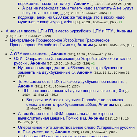
переходить назад на телегу
,
Аноним
(-), 14:32 , 10-Июл-25, (170)
А раз не переходят сами телегу надо запретить А не будут
покупать - отключи
,
_
(??), 20:05 , 10-Июл-25, (365)
+1
подожди, анон, но 8230 как же так ведь это в иксах надо
мучиться с конфигурац
,
arisu
(ok), 20:28 , 10-Июл-25, (379)
+1
А нельзя писать ЦП и ГП, вместо буржуйских ЦПУ и ГПУ
,
Аноним
(120), 13:42 , 10-Июл-25, (120)
Центральное Процессорное Устройство Графическое
Процессорное Устройство Ты чо эт
,
Аноним
(-), 14:03 , 10-Июл-25, (138)
+2
А ОЗУ как называть
,
Аноним
(281), 14:26 , 10-Июл-25, (162)
ОЗУ - Оперативное Запоминающее УстройствоЭто же и так по-
русски
,
Аноним
(79), 15:26 , 10-Июл-25, (226)
+2
Ну так аноним предлагает аббревиатуры трехбуквенные
заменить на двухбуквенные О
,
Аноним
(281), 15:41 , 10-Июл-25,
(229)
То же самое есть ПЗУ, на какое двухбуквенное поменять
,
Аноним
(281), 15:41 , 10-Июл-25, (230)
ПП - постоянная память Глупые вопросы какие-то
,
Xo
(?),
14:04 , 11-Июл-25, (461)
Вопросы не бывают глупыми Я вообще не понимаю
смысла менять трёхбуквенные аббре
,
Аноним
(281), 14:18 ,
11-Июл-25, (468)
А тем более есть ПЭВМ персональная электронно-
вычислительная машина Помню в м
,
Аноним
(281), 15:43 , 10-
Июл-25, (231)
Оперативное - это заимствованное слово Устаревший русский
в IT не умеет, не п
,
Аноним
(393), 21:00 , 10-Июл-25, (393)
В начале 90-ых я жёстко матерился по поводу