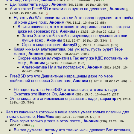
(281), 12:53 , 10-Июл-25, (59)
+1
Дак пропатчить надо
,
Аноним
(30), 12:58 , 10-Июл-25, (69)
А что такое FreeBSD и зачем оно нужно на десктопе
,
Аноним
(-),
13:00 , 10-Июл-25, (71)
–3
Ну хоть бы Wiki прочитал что-ли А то народ подумает, что твоём
иПхоне даже поис
,
Аноним
(79), 13:11 , 10-Июл-25, (88)
В вики написано, что это какая-то маргинальная ось, которая
даже на серваках пра
,
Аноним
(-), 13:31 , 10-Июл-25, (111)
–2
Затем Затем чтобы чтобы линуксоиды не думали что они
лучше всех
,
Аноним
(281), 15:47 , 10-Июл-25, (234)
–1
Скрыто модератором
,
dannyD
(?), 20:51 , 10-Июл-25, (389)
Какая никакая альтернатива, раз уж есть, пусть будет Тебе
жалко
,
Аноним
(106), 13:27 , 10-Июл-25, (106)
Скорее никакая альтернатива Так нету же КДЕ поставить не
могу
,
Аноним
(-), 14:49 , 10-Июл-25, (195)
Альтернатива Ну а ты постарайся
,
Аноним
(281), 14:58 , 10-
Июл-25, (203)
FreeBSD это что Девиантные извращенцы даже по мере
любителей опенсорса Зачем вам
,
Аноним
(-), 13:10 , 10-Июл-25, (86)
–3
Не надо гнать на FreeBSD, это классика, это знать надо
Экзотика это illumos Op
,
Аноним
(281), 15:46 , 10-Июл-25, (233)
Эт не сюда, это анимкшников спрашивать надо
,
ьщккгнр
(?), 16:16 ,
11-Июл-25, (484)
Чел из каноникла который в наше время умеет только плагины для
гнома ставить о
,
НяшМяш
(ok), 13:01 , 10-Июл-25, (72)
–5
Пока горит только у тебя в этом посте
,
Аноним
(139), 13:26 , 10-
Июл-25, (104)
+4
Вы так думаете, потому что только иксы дропают Вот источник,