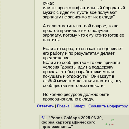
очках
или ты просто инфантильный бородатый
мужиг, с идеями "пусть все получают
зарплату не зависимо от их вклада"
А если ответить на твой вопрос, то по
простой причине: кто-то получает
зарплату, потому что ему кто-то готов ее
платить.
Если это корпа, то она как-то оценивает
его работу и по результатам делает
предложение.
Если это сообщество - то они приняли
условия "донаты иду на поддержку
проекта, чтобы разработчики могли
покушать и отдохнуть". Они могут в
любой момент отказаться платить, тк у
сообщества нет обязательств.
Но кол-во ресурсов должно быть
пропорционально вкладу.
Ответить
|
Правка
|
Наверх
|
Cообщить модератору
61.
"Релиз CoMaps 2025.06.30,
+2
форка картографического
+
–
/
приложения ..."