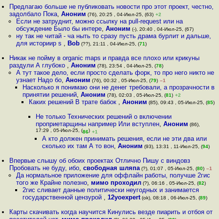
Предлагаю больше не публиковать новости про этот проект, честно,
задолбало Пока
,
Аноним
(76), 20:25 , 04-Июл-25, (63)
+2
Если не затруднит, можно ссылку на pull-request или на
обсуждение Было бы интере
,
Аноним
(-), 20:40 , 04-Июл-25, (67)
ну так не читай - ча ныть то сразу пусть драма бурлит и дальше,
для историиp s
,
Bob
(??), 21:11 , 04-Июл-25, (
71
)
Никак не пойму в organic maps и правда все плохо или крикуны
раздули А глубоко
,
Аноним
(78), 23:54 , 04-Июл-25, (
78
)
А тут такое дело, если просто сделать форк, то про него никто не
узнает Надо бо
,
Аноним
(76), 00:32 , 05-Июл-25, (
79
)
–1
Насколько я понимаю они не денег требовали, а прозрачности в
принятии решений
,
Аноним
(78), 02:03 , 05-Июл-25, (
81
)
+2
Каких решений В трате бабок
,
Аноним
(85), 09:43 , 05-Июл-25, (
85
)
Не только Технических решений о включении
проприетарщины например Или вступлен
,
Аноним
(86),
17:29 , 05-Июл-25, (
)
86
+1
А кто должен принимать решения, если не эти два или
сколько их там А то вон
,
Аноним
(93), 13:31 , 11-Июл-25, (
94
)
Впервые слышу об обоих проектах Отлично Пишу с виндовз
Пробовать не буду, ибо
,
свободная шляпа
(?), 01:07 , 05-Июл-25, (
80
)
–1
Да нормальное приложение для оффлайн работы, получше 2гис
того же Крайне полезно
,
мимо проходил
(?), 06:16 , 05-Июл-25, (
82
)
2гис сливает данные политически неугодных и занимается
государственной цензурой
,
12yoexpert
(ok), 08:18 , 06-Июл-25, (
89
)
Карты скачивать когда научится Кинулись везде пиарить и отбоя от