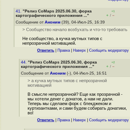
41.
"Релиз CoMaps 2025.06.30, форка
+1
+
–
картографического приложения ..."
/
Сообщение от
Аноним
(39), 04-Июл-25, 16:39
> Сообщество начало возбухать и что-то требовать
Не сообщество, а кучка мутных типов с
непрозрачной мотивацией.
Ответить
|
Правка
|
Наверх
|
Cообщить модератору
44.
"Релиз CoMaps 2025.06.30, форка
+2
+
–
картографического приложения ..."
/
Сообщение от
Аноним
(-), 04-Июл-25, 16:51
> а кучка мутных типов с непрозрачной
мотивацией
В смысле непрозрачной? Еще как прозрачной -
мы хотели денег с донатов, а нам не дали.
Теперь мы сделаем форк с блекджеком и
куртизантками, и сами будем собирать донатики,
во!
Ответить
|
Правка
|
Наверх
|
Cообщить модератору