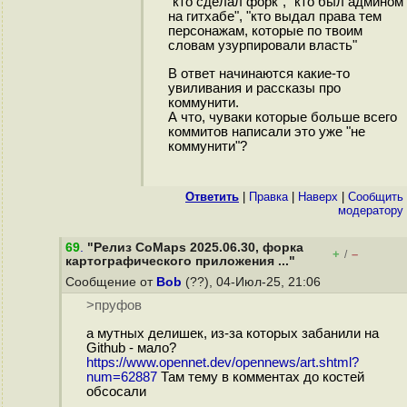
"кто сделал форк", "кто был админом
на гитхабе", "кто выдал права тем
персонажам, которые по твоим
словам узурпировали власть"
В ответ начинаются какие-то
увиливания и рассказы про
коммунити.
А что, чуваки которые больше всего
коммитов написали это уже "не
коммунити"?
Ответить
|
Правка
|
Наверх
|
Cообщить
модератору
69
.
"Релиз CoMaps 2025.06.30, форка
+
–
/
картографического приложения ..."
Сообщение от
Bob
(??), 04-Июл-25, 21:06
>пруфов
а мутных делишек, из-за которых забанили на
Github - мало?
https://www.opennet.dev/opennews/art.shtml?
num=62887
Там тему в комментах до костей
обсосали