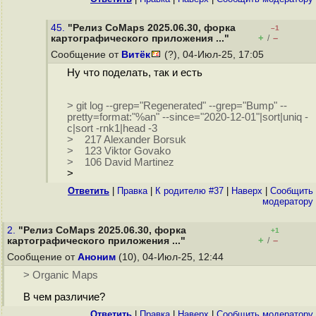
45.
"Релиз CoMaps 2025.06.30, форка
–1
+
–
картографического приложения ..."
/
Сообщение от
Витёк
(?), 04-Июл-25, 17:05
Ну что поделать, так и есть
> git log --grep="Regenerated" --grep="Bump" --
pretty=format:"%an" --since="2020-12-01"|sort|uniq -
c|sort -rnk1|head -3
> 217 Alexander Borsuk
> 123 Viktor Govako
> 106 David Martinez
>
Ответить
|
Правка
|
К родителю #37
|
Наверх
|
Cообщить
модератору
2.
"Релиз CoMaps 2025.06.30, форка
+1
+
–
картографического приложения ..."
/
Сообщение от
Аноним
(10), 04-Июл-25, 12:44
> Organic Maps
В чем различие?
Ответить
|
Правка
|
Наверх
|
Cообщить модератору