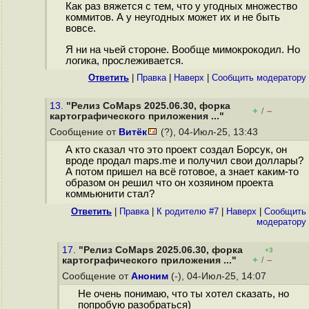
Как раз вяжется с тем, что у угодных множество
коммитов. А у неугодных может их и не быть
вовсе.
Я ни на чьей стороне. Вообще мимокрокодил. Но
логика, прослеживается.
Ответить
|
Правка
|
Наверх
|
Cообщить модератору
13.
"Релиз CoMaps 2025.06.30, форка
+
–
/
картографического приложения ..."
Сообщение от
Витёк
(?), 04-Июл-25, 13:43
А кто сказал что это проект создал Борсук, он
вроде продал maps.me и получил свои доллары?
А потом пришел на всё готовое, а знает каким-то
образом он решил что он хозяином проекта
коммьюнити стал?
Ответить
|
Правка
|
К родителю #7
|
Наверх
|
Cообщить
модератору
17.
"Релиз CoMaps 2025.06.30, форка
+3
+
–
картографического приложения ..."
/
Сообщение от
Аноним
(-), 04-Июл-25, 14:07
Не очень понимаю, что ты хотел сказать, но
попробую разобраться)