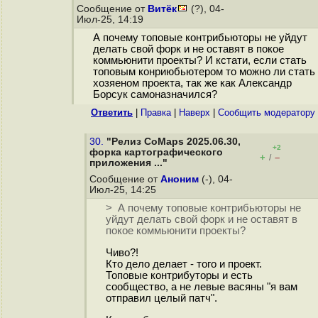
Сообщение от
Витёк
(?), 04-
Июл-25, 14:19
А почему топовые контрибьюторы не уйдут
делать свой форк и не оставят в покое
коммьюнити проекты? И кстати, если стать
топовым конриюбьютером то можно ли стать
хозяеном проекта, так же как Александр
Борсук самоназначился?
Ответить
|
Правка
|
Наверх
|
Cообщить модератору
30.
"Релиз CoMaps 2025.06.30,
+2
форка картографического
+
–
/
приложения ..."
Сообщение от
Аноним
(-), 04-
Июл-25, 14:25
> А почему топовые контрибьюторы не
уйдут делать свой форк и не оставят в
покое коммьюнити проекты?
Чиво?!
Кто дело делает - того и проект.
Топовые контрибуторы и есть
сообщество, а не левые васяны "я вам
отправил целый патч".