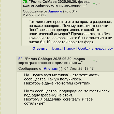
75
.
"Релиз CoMaps 2025.06.30, форка
+
–
/
картографического приложения ..."
Сообщение от
Аноним
(76), 04-
Июл-25, 23:17
Так лицензия проекта это не просто разрешает,
но даже поощряет. Почему нажатие кнопочки
"fork" внезапно превратилось в какой-то
политический демарш? Предполагаю, что без
криков и стонов форк никто бы не заметил и не
писал бы 10 новостей про этот форк.
Ответить
|
Правка
|
Наверх
|
Cообщить модератору
52.
"Релиз CoMaps 2025.06.30, форка
+
–
/
картографического приложения ..."
Сообщение от
Аноним
(-), 04-Июл-25, 17:47
Ну.. "кучка мутных типов" - это тоже часть
сообщества. Так уж получилось.
Некоторые даже что-то там комитили.
Но т.к сообщество неоднородное, то грести всех
под одну гребенку не стоит.
Поэтому я разделяю "core team" и "все
остальные"