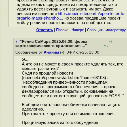
проекта Александр Борсук начал вести себя не в
адеквате как с средствами из пожертвовании так и
удалять всех неугодных и затыкать им рот. Даже
письмо им написали
https://openletter.earth/open-letter-to-
organic-maps-shareho...
, но хозева продавшие проект
майлу решили просто положить на сообщество.
Ответить
|
Правка
|
Наверх
|
Cообщить модератору
7.
"Релиз CoMaps 2025.06.30, форка
+2
+
–
картографического приложения ..."
/
Сообщение от
Аноним
(-), 04-Июл-25, 13:00
Э...
А что он не может в своем проекте удалять тех, кто
мешает развитию?
Судя по прошлой новости
(opennet.ru/opennews/art.shtml?num=63108) :
"несоблюдения приверженности принципам
свободного программного обеспечения ... проект ..
декларировался как открытый, основанный на
сообществе и соответствующий ценностям FOSS. "
В общем опять васяны-обиженки начинаю тащить
идеологию.
При том что к проекту они не имеют отношения.
Процитирую анона из того обсуждения