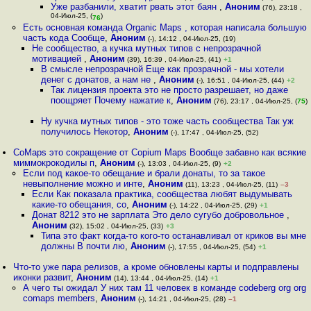
Уже разбанили, хватит рвать этот баян
,
Аноним
(76), 23:18 ,
04-Июл-25, (
)
76
Есть основная команда Organic Maps , которая написала большую
часть кода Сообще
,
Аноним
(-), 14:12 , 04-Июл-25, (19)
Не сообщество, а кучка мутных типов с непрозрачной
мотивацией
,
Аноним
(39), 16:39 , 04-Июл-25, (41)
+1
В смысле непрозрачной Еще как прозрачной - мы хотели
денег с донатов, а нам не
,
Аноним
(-), 16:51 , 04-Июл-25, (44)
+2
Так лицензия проекта это не просто разрешает, но даже
поощряет Почему нажатие к
,
Аноним
(76), 23:17 , 04-Июл-25, (
75
)
Ну кучка мутных типов - это тоже часть сообщества Так уж
получилось Некотор
,
Аноним
(-), 17:47 , 04-Июл-25, (52)
CoMaps это сокращение от Copium Maps Вообще забавно как всякие
миммокрокодилы п
,
Аноним
(-), 13:03 , 04-Июл-25, (9)
+2
Если под какое-то обещание и брали донаты, то за такое
невыполнение можно и инте
,
Аноним
(11), 13:23 , 04-Июл-25, (11)
–3
Если Как показала практика, сообщества любят выдумывать
какие-то обещания, со
,
Аноним
(-), 14:22 , 04-Июл-25, (29)
+1
Донат 8212 это не зарплата Это дело сугубо добровольное
,
Аноним
(32), 15:02 , 04-Июл-25, (33)
+3
Типа это факт когда-то кого-то останавливал от криков вы мне
должны В почти лю
,
Аноним
(-), 17:55 , 04-Июл-25, (54)
+1
Что-то уже пара релизов, а кроме обновлены карты и подправлены
иконки развит
,
Аноним
(14), 13:44 , 04-Июл-25, (14)
+1
А чего ты ожидал У них там 11 человек в команде codeberg org org
comaps members
,
Аноним
(-), 14:21 , 04-Июл-25, (28)
–1