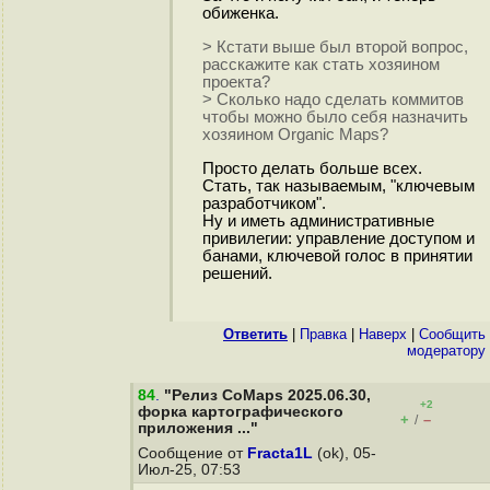
обиженка.
> Кстати выше был второй вопрос,
расскажите как стать хозяином
проекта?
> Сколько надо сделать коммитов
чтобы можно было себя назначить
хозяином Organic Maps?
Просто делать больше всех.
Стать, так называемым, "ключевым
разработчиком".
Ну и иметь административные
привилегии: управление доступом и
банами, ключевой голос в принятии
решений.
Ответить
|
Правка
|
Наверх
|
Cообщить
модератору
84
.
"Релиз CoMaps 2025.06.30,
+2
форка картографического
+
–
/
приложения ..."
Сообщение от
Fracta1L
(ok), 05-
Июл-25, 07:53