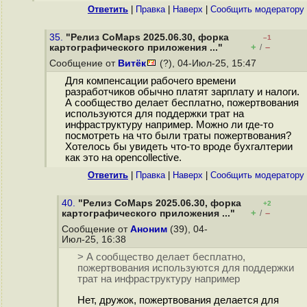
Ответить
|
Правка
|
Наверх
|
Cообщить модератору
35.
"Релиз CoMaps 2025.06.30, форка
–1
+
–
картографического приложения ..."
/
Сообщение от
Витёк
(?), 04-Июл-25, 15:47
Для компенсации рабочего времени
разработчиков обычно платят зарплату и налоги.
А сообщество делает бесплатно, пожертвования
используются для поддержки трат на
инфраструктуру например. Можно ли где-то
посмотреть на что были траты пожертвования?
Хотелось бы увидеть что-то вроде бухгалтерии
как это на opencollective.
Ответить
|
Правка
|
Наверх
|
Cообщить модератору
40.
"Релиз CoMaps 2025.06.30, форка
+2
+
–
картографического приложения ..."
/
Сообщение от
Аноним
(39), 04-
Июл-25, 16:38
> А сообщество делает бесплатно,
пожертвования используются для поддержки
трат на инфраструктуру например
Нет, дружок, пожертвования делается для