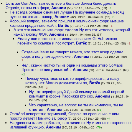
Есть же OsmAnd, там есть все и больше Зачем было делать
Organic, потом его форк
,
Аноним
(53), 17:47 , 04-Июл-25, (53)
+1
Не всегда больше означает лучше На изучение османда месяц
нужно потратить, навер
,
Аноним
(32), 19:06 , 04-Июл-25, (55)
+1
Хороший вопрос, зачем-то пришли в коммьюнити форк бывшие
хозяева проданного майл
,
Витёк
(?), 19:27 , 04-Июл-25, (56)
–1
А кто это коммьюнити форк сделал Ну кто тот человек, который
нажал кнопку ФОР
,
Аноним
(-), 19:44 , 04-Июл-25, (57)
Если у вас сложность с использованием GitHub можно
перейти по ссылке и посмотрет
,
Витёк
(?), 19:51 , 04-Июл-25, (58)
–1
Создание issue не говорит ничего, что этот юзер сделал
форк и получил админские
,
Аноним
(-), 20:11 , 04-Июл-25, (59)
–
1
Чел, скажи честно ты из один из команды этого CoMaps
Просто я не вижу иных объ
,
Аноним
(60), 20:14 , 04-Июл-25, (60)
+2
Почему чушь можно как-то верифицировать, а вашу
истину нет Можно документики по
,
Витёк
(?), 20:22 , 04-
Июл-25, (62)
–3
Ну так верифицируй Давай ссылку на самый первый
комммит в форке Расскажи кто соз
,
Аноним
(-), 20:27 , 04-
Июл-25, (65)
Что характерно, на вопрос не ты ли комапсик, ты не
ответил
,
Аноним
(93), 13:24 , 11-Июл-25, (
93
)
OsmAnd невероятно тормозной, Organic по сравнению с ним
просто летает Помимо эт
,
poop
(?), 21:04 , 04-Июл-25, (68)
+4
На древнем хламе работает, в отличие от Ну и меньше откровенно
излишней функцио
,
Аноним
(70), 21:10 , 04-Июл-25, (
70
)