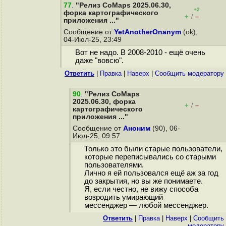
77
.
"Релиз CoMaps 2025.06.30,
+2
форка картографического
+
–
/
приложения ..."
Сообщение от
YetAnotherOnanym
(ok),
04-Июл-25, 23:49
Вот не надо. В 2008-2010 - ещё очень
даже "вовсю".
Ответить
|
Правка
|
Наверх
|
Cообщить модератору
90
.
"Релиз CoMaps
2025.06.30, форка
+
–
/
картографического
приложения ..."
Сообщение от
Аноним
(90), 06-
Июл-25, 09:57
Только это были старые пользователи,
которые переписывались со старыми
пользователями.
Лично я ей пользовался ещё аж за год
до закрытия, но вы же понимаете.
Я, если честно, не вижу способа
возродить умирающий
мессенджер — любой мессенджер.
Ответить
|
Правка
|
Наверх
|
Cообщить
модератору