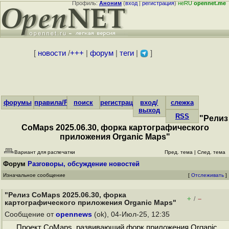
Профиль:
Аноним
(
вход
|
регистрация
)
неRU
opennet.me
[
новости
/
+++
|
форум
|
теги
|
]
форумы
правила/FAQ
поиск
регистрация
вход/
слежка
выход
RSS
"Релиз
CoMaps 2025.06.30, форка картографического
приложения Organic Maps"
Вариант для распечатки
Пред. тема
|
След. тема
Форум
Разговоры, обсуждение новостей
Изначальное сообщение
[
Отслеживать
]
"Релиз CoMaps 2025.06.30, форка
+
–
/
картографического приложения Organic Maps"
Сообщение от
opennews
(ok), 04-Июл-25, 12:35
Проект CoMaps, развивающий форк приложения Organic