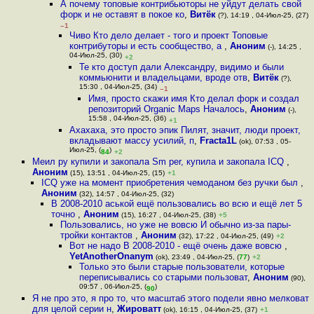
А почему топовые контрибьюторы не уйдут делать свой
форк и не оставят в покое ко
,
Витёк
(?), 14:19 , 04-Июл-25, (27)
–1
Чиво Кто дело делает - того и проект Топовые
контрибуторы и есть сообщество, а
,
Аноним
(-), 14:25 ,
04-Июл-25, (30)
+2
Те кто доступ дали Александру, видимо и были
коммьюнити и владельцами, вроде отв
,
Витёк
(?),
15:30 , 04-Июл-25, (34)
–1
Имя, просто скажи имя Кто делал форк и создал
репозиторий Organic Maps Началось
,
Аноним
(-),
15:58 , 04-Июл-25, (36)
+1
Ахахаха, это просто эпик Пилят, значит, люди проект,
вкладывают массу усилий, п
,
Fracta1L
(ok), 07:53 , 05-
Июл-25, (
)
84
+2
Меил ру купили и закопала Sm per, купила и закопала ICQ
,
Аноним
(15), 13:51 , 04-Июл-25, (15)
+1
ICQ уже на момент приобретения чемоданом без ручки был
,
Аноним
(32), 14:57 , 04-Июл-25, (32)
В 2008-2010 аськой ещё пользовались во всю и ещё лет 5
точно
,
Аноним
(15), 16:27 , 04-Июл-25, (38)
+5
Пользовались, но уже не вовсю И обычно из-за пары-
тройки контактов
,
Аноним
(32), 17:22 , 04-Июл-25, (49)
+2
Вот не надо В 2008-2010 - ещё очень даже вовсю
,
YetAnotherOnanym
(ok), 23:49 , 04-Июл-25, (
77
)
+2
Только это были старые пользователи, которые
переписывались со старыми пользоват
,
Аноним
(90),
09:57 , 06-Июл-25, (
)
90
Я не про это, я про то, что масштаб этого подели явно мелковат
для целой серии н
,
Жироватт
(ok), 16:15 , 04-Июл-25, (37)
+1