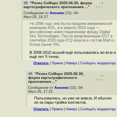
38.
"Релиз CoMaps 2025.06.30, форка
+5
+
–
картографического приложения ..."
/
Сообщение от
Аноним
(15), 04-
Июл-25, 16:27
>в 1998 году она была продана американской
компании AOL, а в апреле 2010 года —
российскому инвестиционному фонду Digital
Sky Technologies. После реорганизации DST в
сентябре 2010 года ICQ вошла в состав Mail.ru
Group (ныне VK).
В 2008-2010 аськой ещё пользовались во всю и
ещё лет 5 точно.
Ответить
|
Правка
|
Наверх
|
Cообщить модератору
49.
"Релиз CoMaps 2025.06.30,
+2
форка картографического
+
–
/
приложения ..."
Сообщение от
Аноним
(32), 04-
Июл-25, 17:22
Пользовались, но уже не вовсю. И обычно
из-за пары-тройки контактов.
Ответить
|
Правка
|
Наверх
|
Cообщить модератору