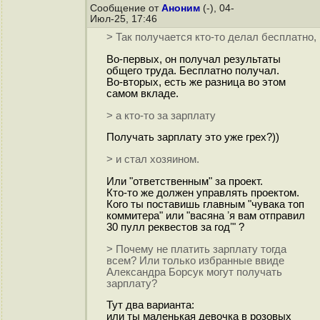
Сообщение от
Аноним
(-), 04-
Июл-25, 17:46
> Так получается кто-то делал бесплатно,
Во-первых, он получал результаты
общего труда. Бесплатно получал.
Во-вторых, есть же разница во этом
самом вкладе.
> а кто-то за зарплату
Получать зарплату это уже грех?))
> и стал хозяином.
Или "ответственным" за проект.
Кто-то же должен управлять проектом.
Кого ты поставишь главным "чувака топ
коммитера" или "васяна ʼя вам отправил
30 пулл реквестов за годʼ" ?
> Почему не платить зарплату тогда
всем? Или только избранные ввиде
Александра Борсук могут получать
зарплату?
Тут два варианта:
или ты маленькая девочка в розовых