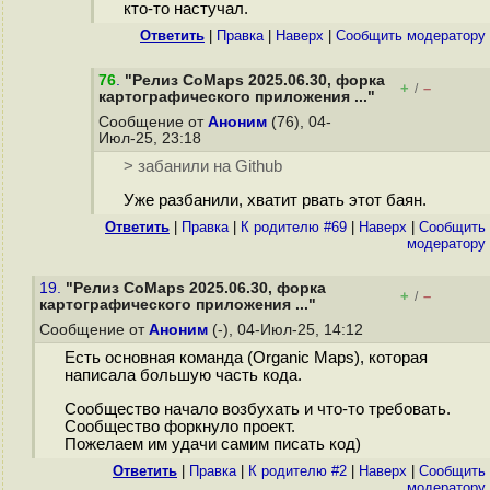
кто-то настучал.
Ответить
|
Правка
|
Наверх
|
Cообщить модератору
76
.
"Релиз CoMaps 2025.06.30, форка
+
–
/
картографического приложения ..."
Сообщение от
Аноним
(76), 04-
Июл-25, 23:18
> забанили на Github
Уже разбанили, хватит рвать этот баян.
Ответить
|
Правка
|
К родителю #69
|
Наверх
|
Cообщить
модератору
19.
"Релиз CoMaps 2025.06.30, форка
+
–
/
картографического приложения ..."
Сообщение от
Аноним
(-), 04-Июл-25, 14:12
Есть основная команда (Organic Maps), которая
написала большую часть кода.
Сообщество начало возбухать и что-то требовать.
Сообщество форкнуло проект.
Пожелаем им удачи самим писать код)
Ответить
|
Правка
|
К родителю #2
|
Наверх
|
Cообщить
модератору