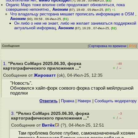
посетителей нет
,
мимо проходил
(?), 06:38 , 05-Июл-25, (
83
)
Organic Maps тоже вполне себе продолжает обновляться, пока
совершенно непонятно,
,
Аноним
(87), 19:49 , 05-Июл-25, (
87
)
+1
Что владельцу ресторана мешает прописать информацию в OSM
,
Аноним
(90), 09:58 , 06-Июл-25, (
91
)
Он либо о нем не знает, либо не желает заниматься поддержкой
актуальной информац
,
Аноним
(87), 16:28 , 07-Июл-25, (
92
)
Сообщения
[
Сортировка по времени
|
RSS
]
1.
"Релиз CoMaps 2025.06.30, форка
–40
+
–
картографического приложения ..."
/
Сообщение от
Жироватт
(ok), 04-Июл-25, 12:35
"Новость".
Обновился хайп-форк соевого форка старой мейлрушной
поделки
Ответить
|
Правка
|
Наверх
|
Cообщить модератору
3.
"Релиз CoMaps 2025.06.30, форка
–3
+
–
картографического приложения ..."
/
Сообщение от
Витёк
(?), 04-Июл-25, 12:51
Там проблема более глубже, самоназначенный хозяин