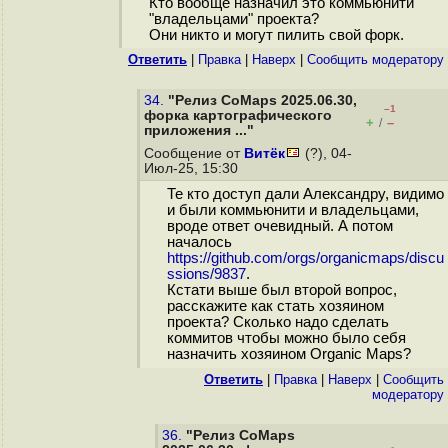
Кто вообще назначил это коммьюнити
"владельцами" проекта?
Они никто и могут пилить свой форк.
Ответить
|
Правка
|
Наверх
|
Cообщить модератору
34.
"Релиз CoMaps 2025.06.30,
–1
форка картографического
+
–
/
приложения ..."
Сообщение от
Витёк
(?), 04-
Июл-25, 15:30
Те кто доступ дали Александру, видимо
и были коммьюнити и владельцами,
вроде ответ очевидный. А потом
началось
https://github.com/orgs/organicmaps/discu
ssions/9837
.
Кстати выше был второй вопрос,
расскажите как стать хозяином
проекта? Сколько надо сделать
коммитов чтобы можно было себя
назначить хозяином Organic Maps?
Ответить
|
Правка
|
Наверх
|
Cообщить
модератору
36.
"Релиз CoMaps