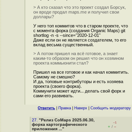
> А кто сказал что это проект создал Борсук,
он вроде продал maps.me и получил свои
доллары?
У него топ коммитов что в старом проекте, что
с момента форка (создания Organic Maps) git
shortlog -n -s --since="2020-12-01"
Даже если он не является создателем, то его
вклад весьма существенный.
> А потом пришел на всё готовое, а знает
каким-то образом он решил что он хозяином
проекта коммьюнити стал?
Пришел на все готовое и как начал коммитить.
Самому не смешно?
И да, топовые контрибуторы и есть хозяева
проекта (своего форка).
Коммунити может идти... делать свой форк и
сами его развивать.
Ответить
|
Правка
|
Наверх
|
Cообщить модератору
27.
"Релиз CoMaps 2025.06.30,
–1
форка картографического
+
–
/
приложения ..."