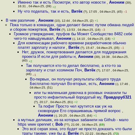
Именно так и есть Посмотри, кто автор новости
,
Аноним
(39),
16:31 , 04-Июл-25, (39)
+2
Ну что поделать, так и есть
,
Витёк
(?), 17:05 , 04-Июл-25, (45)
–1
В чем различие
,
Аноним
(10), 12:44 , 04-Июл-25, (2)
+1
Пока только в командах, одни делают бизнес путем обмана людей
и сбором пожертвов
,
Витёк
(?), 13:53 , 04-Июл-25, (16)
–3
Громкое утверждение, пруфов бы Может Сообщество 8482 себе
чего-то навыдумывал
,
Аноним
(-), 14:10 , 04-Июл-25, (18)
+2
Для компенсации рабочего времени разработчиков обычно
платят зарплату и налоги
,
Витёк
(?), 15:47 , 04-Июл-25, (35)
–1
Нет, дружок, пожертвования делается для поддержания
проекта И если для работы н
,
Аноним
(39), 16:38 , 04-Июл-25,
(40)
+2
Так получается кто-то делал бесплатно, а кто-то за
зарплату и стал хозяином Поч
,
Витёк
(?), 17:07 , 04-Июл-25,
(46)
–1
Во-первых, он получал результаты общего труда
Бесплатно получал Во-вторых, есть
,
Аноним
(-), 17:46 ,
04-Июл-25, (51)
или ты маленькая девочка в розовых очкахили ты
просто инфантильный бородатый му
,
Правдоруб321
(?), 20:17 , 04-Июл-25, (61)
+2
Та пофиг Просто чел крутится как уж на
сковородке Его спрашиваешь прямой вопрос
,
Аноним
(-), 20:25 , 04-Июл-25, (64)
+1
а мутных делишек, из-за которых забанили на Github - мало
https www opennet r
,
Bob
(??), 21:06 , 04-Июл-25, (
69
)
Это всё серая зона, это будет не просто доказать что были
траты такими, уже бы д
,
Витёк
(?), 22:22 , 04-Июл-25, (
73
)