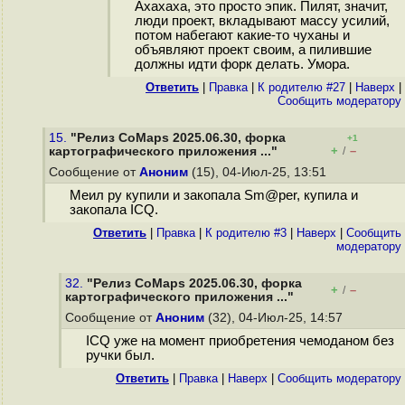
Ахахаха, это просто эпик. Пилят, значит,
люди проект, вкладывают массу усилий,
потом набегают какие-то чуханы и
объявляют проект своим, а пилившие
должны идти форк делать. Умора.
Ответить
|
Правка
|
К родителю #27
|
Наверх
|
Cообщить модератору
15.
"Релиз CoMaps 2025.06.30, форка
+1
+
–
картографического приложения ..."
/
Сообщение от
Аноним
(15), 04-Июл-25, 13:51
Меил ру купили и закопала Sm@per, купила и
закопала ICQ.
Ответить
|
Правка
|
К родителю #3
|
Наверх
|
Cообщить
модератору
32.
"Релиз CoMaps 2025.06.30, форка
+
–
/
картографического приложения ..."
Сообщение от
Аноним
(32), 04-Июл-25, 14:57
ICQ уже на момент приобретения чемоданом без
ручки был.
Ответить
|
Правка
|
Наверх
|
Cообщить модератору