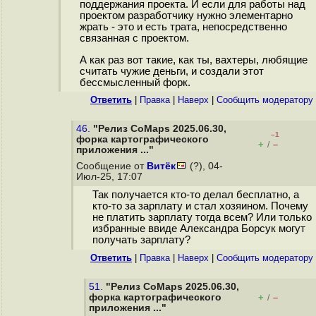
поддержания проекта. И если для работы над
проектом разработчику нужно элементарно
жрать - это и есть трата, непосредственно
связанная с проектом.
А как раз вот такие, как ты, вахтеры, любящие
считать чужие деньги, и создали этот
бессмысленный форк.
Ответить
|
Правка
|
Наверх
|
Cообщить модератору
46.
"Релиз CoMaps 2025.06.30,
–1
форка картографического
+
–
/
приложения ..."
Сообщение от
Витёк
(?), 04-
Июл-25, 17:07
Так получается кто-то делал бесплатно, а
кто-то за зарплату и стал хозяином. Почему
не платить зарплату тогда всем? Или только
избранные ввиде Александра Борсук могут
получать зарплату?
Ответить
|
Правка
|
Наверх
|
Cообщить модератору
51.
"Релиз CoMaps 2025.06.30,
форка картографического
+
–
/
приложения ..."