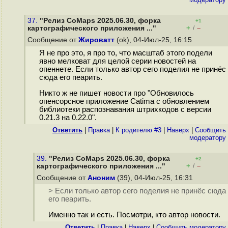
37.
"Релиз CoMaps 2025.06.30, форка
+1
+
–
картографического приложения ..."
/
Сообщение от
Жироватт
(ok), 04-Июл-25, 16:15
Я не про это, я про то, что масштаб этого подели
явно мелковат для целой серии новостей на
опеннете. Если только автор сего поделия не принёс
сюда его пеарить.
Никто ж не пишет новости про "Обновилось
опенсорсное приложение Catima с обновлением
библиотеки распознавания штрихкодов с версии
0.21.3 на 0.22.0".
Ответить
|
Правка
|
К родителю #3
|
Наверх
|
Cообщить
модератору
39.
"Релиз CoMaps 2025.06.30, форка
+2
+
–
картографического приложения ..."
/
Сообщение от
Аноним
(39), 04-Июл-25, 16:31
> Если только автор сего поделия не принёс сюда
его пеарить.
Именно так и есть. Посмотри, кто автор новости.
Ответить
|
Правка
|
Наверх
|
Cообщить модератору