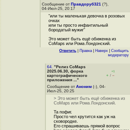
Сообщение от
Правдоруб321
(?),
04-Июл-25, 20:17
"или ты маленькая девочка в розовых
очках
или ты просто инфантильный
бородатый мужиг"
Это может быть ещё обиженка из
CoMaps или Рома Лондонский.
Ответить
|
Правка
|
Наверх
|
Cообщить
модератору
64.
"Релиз CoMaps
2025.06.30, форка
+1
+
–
картографического
/
приложения ..."
Сообщение от
Аноним
(-), 04-
Июл-25, 20:25
> Это может быть ещё обиженка из
CoMaps или Рома Лондонский.
Та пофиг.
Просто чел крутится как уж на
сковородке.
Его спрашиваешь прямой вопрос