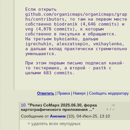
Если открыть 
github.com/organicmaps/organicmaps/grap
hs/contributors, то там на первом месте 
собственно biodranik (4,646 commits) и 
vng (4,078 commits), к которым 
собственно в писульке и обращаются.
На третьем bykoianko, дальше 
igrechuhin, alexzatsepin, vmihaylenko, 
а дальше вклад практически стремительно 
уменьшается.
При этом первым письмо подписал какой-
то тестеришко, а второй - pastk с 
целыми 683 commits. 
Ответить
|
Правка
|
Наверх
|
Cообщить модератору
10.
"Релиз CoMaps 2025.06.30, форка
+2
+
–
картографического приложения ..."
/
Сообщение от
Аноним
(10), 04-Июл-25, 13:10
> удалять всех неугодных