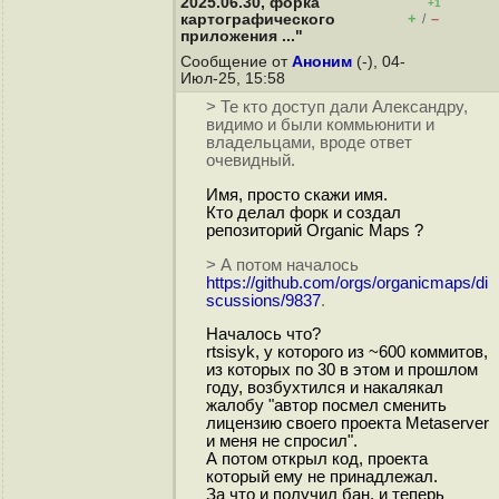
2025.06.30, форка
+1
+
–
картографического
/
приложения ..."
Сообщение от
Аноним
(-), 04-
Июл-25, 15:58
> Те кто доступ дали Александру,
видимо и были коммьюнити и
владельцами, вроде ответ
очевидный.
Имя, просто скажи имя.
Кто делал форк и создал
репозиторий Organic Maps ?
> А потом началось
https://github.com/orgs/organicmaps/di
scussions/9837
.
Началось что?
rtsisyk, у которого из ~600 коммитов,
из которых по 30 в этом и прошлом
году, возбухтился и накалякал
жалобу "автор посмел сменить
лицензию своего проекта Metaserver
и меня не спросил".
А потом открыл код, проекта
который ему не принадлежал.
За что и получил бан, и теперь