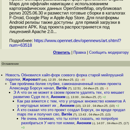
Maps для оффлайн навигации с использованием
картографических данных OpenStreetMap, опубликовал
релиз 2025.06.30 и разместил готовые сборки в каталогах
F-Droid, Google Play и Apple App Store. Для платформы
Android релизы также доступны для прямой загрузки в
формате APK. Код проекта распространяется под
лицензией Apache 2.0...
Подробнее:
https://www.opennet.dev/opennews/art.shtml?
num=63518
Ответить
|
Правка
|
Cообщить модератору
Оглавление
Новость Обновился хайп-форк соевого форка старой мейлрушной
поделки
,
Жироватт
(ok), 12:35 , 04-Июл-25, (1)
–40
Там проблема более глубже, самоназначенный хозяин проекта
Александр Борсук начал
,
Витёк
(?), 12:51 , 04-Июл-25, (3)
–3
Э А что он не может в своем проекте удалять тех, кто мешает
развитию Судя по п
,
Аноним
(-), 13:00 , 04-Июл-25, (7)
+2
Как раз вяжется с тем, что у угодных множество коммитов А
у неугодных может их
,
Аноним
(10), 13:10 , 04-Июл-25, (10)
+2
А кто сказал что это проект создал Борсук, он вроде продал
maps me и получил сво
,
Витёк
(?), 13:43 , 04-Июл-25, (13)
Не очень понимаю, что ты хотел сказать, но попробую
разобраться У него топ комми
,
Аноним
(-), 14:07 , 04-Июл-25, (17)
+3