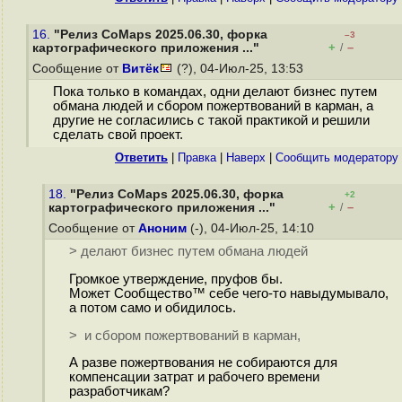
16.
"Релиз CoMaps 2025.06.30, форка
–3
+
–
картографического приложения ..."
/
Сообщение от
Витёк
(?), 04-Июл-25, 13:53
Пока только в командах, одни делают бизнес путем
обмана людей и сбором пожертвований в карман, а
другие не согласились с такой практикой и решили
сделать свой проект.
Ответить
|
Правка
|
Наверх
|
Cообщить модератору
18.
"Релиз CoMaps 2025.06.30, форка
+2
+
–
картографического приложения ..."
/
Сообщение от
Аноним
(-), 04-Июл-25, 14:10
> делают бизнес путем обмана людей
Громкое утверждение, пруфов бы.
Может Сообщество™ себе чего-то навыдумывало,
а потом само и обидилось.
> и сбором пожертвований в карман,
А разве пожертвования не собираются для
компенсации затрат и рабочего времени
разработчикам?