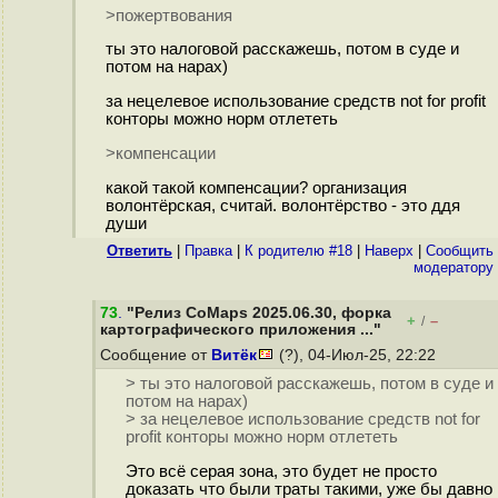
>пожертвования
ты это налоговой расскажешь, потом в суде и
потом на нарах)
за нецелевое использование средств not for profit
конторы можно норм отлететь
>компенсации
какой такой компенсации? организация
волонтёрская, считай. волонтёрство - это ддя
души
Ответить
|
Правка
|
К родителю #18
|
Наверх
|
Cообщить
модератору
73
.
"Релиз CoMaps 2025.06.30, форка
+
–
/
картографического приложения ..."
Сообщение от
Витёк
(?), 04-Июл-25, 22:22
> ты это налоговой расскажешь, потом в суде и
потом на нарах)
> за нецелевое использование средств not for
profit конторы можно норм отлететь
Это всё серая зона, это будет не просто
доказать что были траты такими, уже бы давно