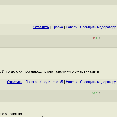
Ответить
|
Правка
|
Наверх
|
Cообщить модератору
+
–
/
–2
. И то до сих пор народ пугают какими-то ужастиками в
Ответить
|
Правка
|
К родителю #5
|
Наверх
|
Cообщить модератору
+
–
/
+3
рию хлопотно