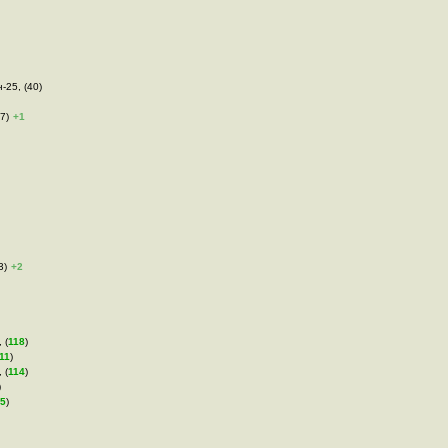
-25, (40)
7)
+1
3)
+2
 (
118
)
11
)
 (
114
)
)
15
)