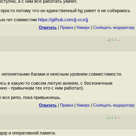
ступно, а с ним все работать умеют.
 просто потому что он единственный hg умеет я не собираюсь
стью гит-совместим
https://github.com/jj-vcs/jj
Ответить
|
Правка
|
Наверх
|
Cообщить модератору
+
–
/
–2
 с непонятными багами и неясным уровнем совместимости.
лись в какую-то совсем лютую ахинею, с бесконечным
но - привычкам тех кто с ним работал).
 все репо, пока привыкнешь.
Ответить
|
Правка
|
Наверх
|
Cообщить модератору
+
–
/
+1
ядер и оперативной памяти.