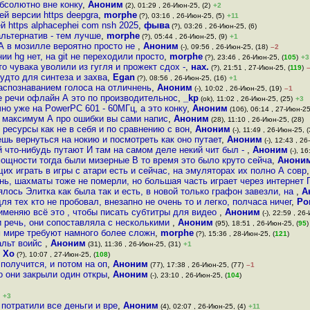
бсолютно вне конку
,
Аноним
(2), 01:29 , 26-Июн-25, (2)
+2
й версии https deepgra
,
morphe
(?), 03:16 , 26-Июн-25, (5)
+11
https alphacephei com nsh 2025
,
фыва
(?), 03:26 , 26-Июн-25, (6)
альтернатив - тем лучше
,
morphe
(?), 05:44 , 26-Июн-25, (9)
+1
А в мозилле вероятно просто не
,
Аноним
(-), 09:56 , 26-Июн-25, (18)
–2
и hg нет, на git не переходили просто
,
morphe
(?), 23:46 , 26-Июн-25, (
105
)
+3
о чувака уволили из гугля и прожект сдох -
,
нах.
(?), 21:51 , 27-Июн-25, (
119
)
удто для синтеза и захва
,
Egan
(?), 08:56 , 26-Июн-25, (16)
+1
аспознаванием голоса на отличнень
,
Аноним
(-), 10:02 , 26-Июн-25, (19)
–1
е речи офлайн А это по производительнос
,
_kp
(ok), 11:02 , 26-Июн-25, (25)
+3
чно уже на PowerPC 601 - 60МГц, а это конку
,
Аноним
(106), 06:14 , 27-Июн-25
 максимум А про ошибки вы сами напис
,
Аноним
(28), 11:10 , 26-Июн-25, (28)
 ресурсы как не в себя и по сравнению с вон
,
Аноним
(-), 11:49 , 26-Июн-25, (
шь вернуться на нокию и посмотреть как оно путает
,
Аноним
(-), 12:43 , 2
й что-нибудь путают И там на самом деле некий чит был -
,
Аноним
(-), 1
мощности тогда были мизерные В то время это было круто сейча
,
Анони
х играть в игры с атари есть и сейчас, на эмуляторах их полно А совр
нь, шахматы тоже не померли, но большая часть играет через интернет 
ялось Элитка как была так и есть, в новой только графон завезли, на
,
А
для тех кто не пробовал, внезапно не очень то и легко, полчаса ничег
,
Ро
рименяю всё это , чтобы писать субтитры для видео
,
Аноним
(-), 22:59 , 26
и речь, они сопоставляла с несколькими
,
Аноним
(95), 18:51 , 26-Июн-25, (
95
)
м мире требуют намного более сложн
,
morphe
(?), 15:36 , 28-Июн-25, (
121
)
альт воийс
,
Аноним
(31), 11:36 , 26-Июн-25, (31)
+1
,
Xo
(?), 10:07 , 27-Июн-25, (
108
)
получится, и потом на оп
,
Аноним
(77), 17:38 , 26-Июн-25, (77)
–1
о они закрыли один откры
,
Аноним
(-), 23:10 , 26-Июн-25, (
104
)
+3
потратили все деньги и вре
,
Аноним
(4), 02:07 , 26-Июн-25, (4)
+11