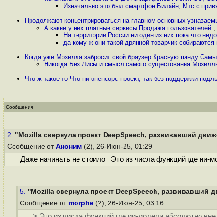
Изначально это был смартфон Билайн, Мтс с прив
Продолжают концентрироваться на главном основных узнаваем
А какие у них платные сервисы Продажа пользователей
,
На территории России ни один из них пока что нед
да кому ж они такой дрянной товарчик собираются
Когда уже Мозилла забросит свой браузер Красную панду Самы
Никогда Без Лисы и смысл самого сущестования Мозиллы 
Что ж такое то Что ни опенсорс проект, так без поддержки подл
Сообщения
2.
"Mozilla свернула проект DeepSpeech, развивавший движо
Сообщение от
Аноним
(2), 26-Июн-25, 01:29
Даже начинать не стоило . Это из числа функций где ии-м
5.
"Mozilla свернула проект DeepSpeech, развивавший дв
Сообщение от
morphe
(?), 26-Июн-25, 03:16
> Это из числа функций где ии-модели абсолютно вне 