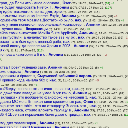
рал, да Если что - лиса обогнала
,
User
(??), 19:02 , 26-Июн-25, (
98
)
+1
не будет лидировать Firefox П
,
Аноним
(107), 07:52 , 27-Июн-25, (
107
)
од идёю тяжелого клиента для
,
хрю
(?), 08:53 , 26-Июн-25, (15)
 смыслы наизнанку Internel Explo
,
Аноним
(-), 10:12 , 26-Июн-25, (20)
–4
тормозила твоя мразила Достаточно было
,
нах.
(?), 11:42 , 26-Июн-25, (33)
+1
лько у меня появился персональный компьютер,
,
Аноним
(39), 12:25 , 26-Июн
л лучше осла
,
безразницы
(?), 14:08 , 26-Июн-25, (51)
+3
йпа сами выпустили Moxilla Suite Applicatio
,
Аноним
(-), 14:46 , 26-Июн-25, (5
 и выпустили, а начальство такое эээ ну ок
,
нах.
(?), 16:04 , 26-Июн-25, (66)
–1
еское - это был единственный рабо
,
нах.
(?), 12:10 , 26-Июн-25, (36)
ативой ишаку дл появления Хрома в 2008
,
Аноним
(39), 12:29 , 26-Июн-25, (42)
як
(?), 11:31 , 27-Июн-25, (
110
)
о права категории а б и с
,
Аноним
(31), 11:38 , 26-Июн-25, (32)
–2
2
)
тва Проект успешно заве
,
Аноним
(8), 04:49 , 26-Июн-25, (8)
+6
тоже открыта
,
Аноним
(-), 06:16 , 26-Июн-25, (10)
едовиком и брался з
,
Смузихлеб забывший пароль
(?), 10:33 , 26-Июн-25, (2
 кривого кода начала 90х г
,
нах.
(?), 11:46 , 26-Июн-25, (34)
–5
, 12:50 , 26-Июн-25, (46)
+1
шв26одку, конечно же логично - в вашем
,
нах.
(?), 15:28 , 26-Июн-25, (60)
–1
о даже тупо вкладки не умел А уж как о
,
Аноним
(-), 18:35 , 26-Июн-25, (87)
 вкладки - это вообще-то файрфокс не нетскейп 3
,
нах.
(?), 21:31 , 27-Июн-25,
андарты МС же в IE пихал свои кривожопые рас
,
Фняк
(?), 11:35 , 27-Июн-25, (
1
акрытом теге table - это по стандарту Знаешь что
,
нах.
(?), 14:30 , 27-Июн-25,
каждого чиха, стоило вложить таблицу в
,
Аноним
(75), 17:29 , 26-Июн-25, (75
386 4 1Все там нормально было даже с тридцат
,
нах.
(?), 14:32 , 27-Июн-25, (
1
тему для телевизоров
,
Аноним
(43), 12:33 , 26-Июн-25, (43)
+1
мейство ОС LinuxОснована на
,
Аноним
(39), 12:59 , 26-Июн-25, (47)