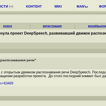
ОСТИ
(
+
)
КОНТЕНТ
WIKI
MAN'ы
ФО
поиск
регистрация
вход/выхо
ернула проект DeepSpeech, развивавший движок распоз
 распознавания речи"
й с открытым движком распознавания речи DeepSpeech. Послед
ении разработки проекта. До этого последний коммит был дат
um=63469