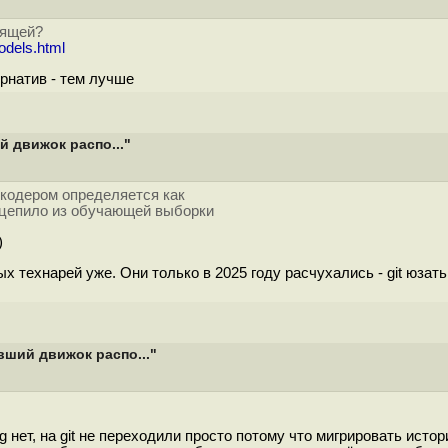
дящей?
odels.html
рнатив - тем лучше
й движок распо..."
кодером определяется как
одцепило из обучающей выборки
)
х технарей уже. Они только в 2025 году расчухались - git юзать
вший движок распо..."
 нет, на git не переходили просто потому что мигрировать исто