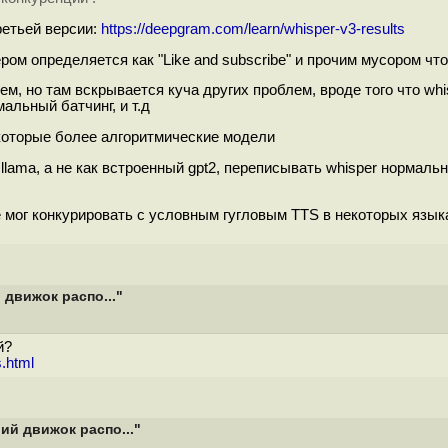
ретьей версии:
https://deepgram.com/learn/whisper-v3-results
м определяется как "Like and subscribe" и прочим мусором чт
м, но там вскрывается куча других проблем, вроде того что wh
альный батчинг, и т.д
екоторые более алгоритмические модели
lama, а не как встроенный gpt2, переписывать whisper нормаль
е мог конкурировать с условным гугловым TTS в некоторых языка
 движок распо..."
й?
.html
ий движок распо..."