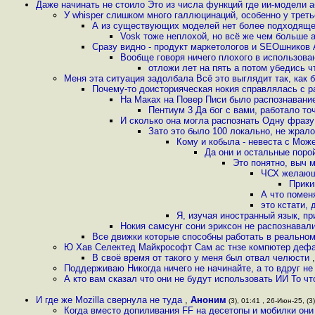
Даже начинать не стоило Это из числа функций где ии-модели а
У whisper слишком много галлюцинаций, особенно у третье
А из существующих моделей нет более подходящей 
Vosk тоже неплохой, но всё же чем больше 
Сразу видно - продукт маркетологов и SEOшников 
Вообще говоря ничего плохого в использовани
отложи лет на пять а потом убедись чт
Меня эта ситуация задолбала Всё это выглядит так, как б
Почему-то доисторияческая нокия справлялась с р
На Маках на Повер Писи было распознавани
Пентиум 3 Да бог с вами, работало то
И сколько она могла распознать Одну фразу
Зато это было 100 локально, не жрало
Кому и кобыла - невеста с Може
Да они и остальные поро
Это понятно, выч 
ЧСХ желающи
Прики
А что помен
это кстати, 
Я, изучая иностранный язык, п
Нокия самсунг сони эриксон не распознавал
Все движки которые способны работать в реально
Ю Хав Селектед Майкрософт Сам ас тнзе компютер деф
В своё время от такого у меня был отвал челюсти
Поддерживаю Никогда ничего не начинайте, а то вдруг не 
А кто вам сказал что они не будут использовать ИИ То чт
И где же Mozilla свернула не туда
,
Аноним
(3), 01:41 , 26-Июн-25, (3)
Когда вместо допиливания FF на десетопы и мобилки они 