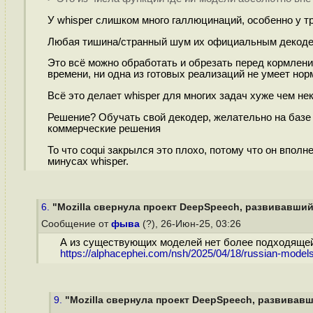
У whisper слишком много галлюцинаций, особенно у т
Любая тишина/странный шум их официальным декодеро
Это всё можно обработать и обрезать перед кормление
времени, ни одна из готовых реализаций не умеет норм
Всё это делает whisper для многих задач хуже чем н
Решение? Обучать свой декодер, желательно на базе l
коммерческие решения
То что coqui закрылся это плохо, потому что он вполн
минусах whisper.
6.
"Mozilla свернула проект DeepSpeech, развивавший
Сообщение от
фыва
(?), 26-Июн-25, 03:26
А из существующих моделей нет более подходяще
https://alphacephei.com/nsh/2025/04/18/russian-models
9.
"Mozilla свернула проект DeepSpeech, развивавш