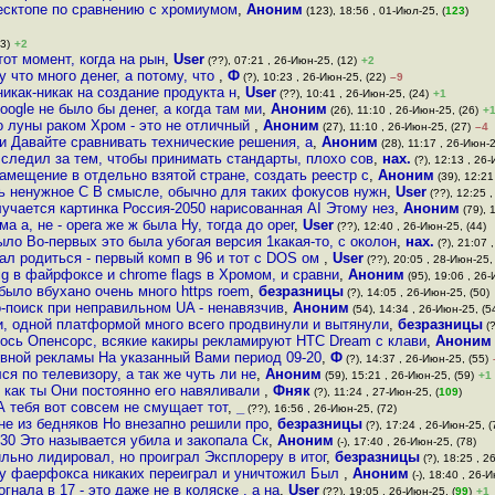
десктопе по сравнению с хромиумом
,
Аноним
(123), 18:56 , 01-Июл-25, (
123
)
3)
+2
от момент, когда на рын
,
User
(??), 07:21 , 26-Июн-25, (12)
+2
что много денег, а потому, что
,
Ф
(?), 10:23 , 26-Июн-25, (22)
–9
никак-никак на создание продукта н
,
User
(??), 10:41 , 26-Июн-25, (24)
+1
ogle не было бы денег, а когда там ми
,
Аноним
(26), 11:10 , 26-Июн-25, (26)
+
о луны раком Хром - это не отличный
,
Аноним
(27), 11:10 , 26-Июн-25, (27)
–4
и Давайте сравнивать технические решения, а
,
Аноним
(28), 11:17 , 26-Июн-2
следил за тем, чтобы принимать стандарты, плохо сов
,
нах.
(?), 12:13 , 26-
амещение в отдельно взятой стране, создать реестр с
,
Аноним
(39), 12:21
ь ненужное С В смысле, обычно для таких фокусов нужн
,
User
(??), 12:25 ,
лучается картинка Россия-2050 нарисованная AI Этому нез
,
Аноним
(79), 
 а, не - opera же ж была Ну, тогда до oper
,
User
(??), 12:40 , 26-Июн-25, (44)
ло Во-первых это была убогая версия 1какая-то, с околон
,
нах.
(?), 21:07 
дал родиться - первый комп в 96 и тот с DOS ом
,
User
(??), 20:05 , 28-Июн-25, 
g в файрфоксе и chrome flags в Хромом, и сравни
,
Аноним
(95), 19:06 , 26-
было вбухано очень много https roem
,
безразницы
(?), 14:05 , 26-Июн-25, (50)
о-поиск при неправильном UA - ненавязчив
,
Аноним
(54), 14:34 , 26-Июн-25, (5
, одной платформой много всего продвинули и вытянули
,
безразницы
(?
ось Опенсорс, всякие какиры рекламируют HTC Dream с клави
,
Аноним
ивной рекламы На указанный Вами период 09-20
,
Ф
(?), 14:37 , 26-Июн-25, (55)
ся по телевизору, а так же чуть ли не
,
Аноним
(59), 15:21 , 26-Июн-25, (59)
+1
и как ты Они постоянно его навяливали
,
Фняк
(?), 11:24 , 27-Июн-25, (
109
)
А тебя вот совсем не смущает тот
,
_
(??), 16:56 , 26-Июн-25, (72)
е из бедняков Но внезапно решили про
,
безразницы
(?), 17:24 , 26-Июн-25, (
0 Это называется убила и закопала Ск
,
Аноним
(-), 17:40 , 26-Июн-25, (78)
льно лидировал, но проиграл Эксплореру в итог
,
безразницы
(?), 18:25 , 2
о у фаерфокса никаких переиграл и уничтожил Был
,
Аноним
(-), 18:40 , 26-
гнала в 17 - это даже не в коляске , а на
,
User
(??), 19:05 , 26-Июн-25, (
99
)
+1