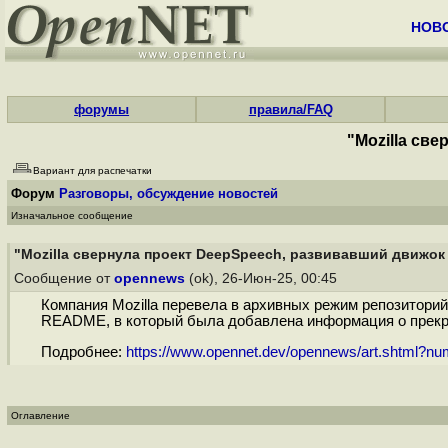
НОВ
форумы
правила/FAQ
"Mozilla св
Вариант для распечатки
Форум
Разговоры, обсуждение новостей
Изначальное сообщение
"Mozilla свернула проект DeepSpeech, развивавший движок
Сообщение от
opennews
(ok), 26-Июн-25, 00:45
Компания Mozilla перевела в архивных режим репозитори
README, в который была добавлена информация о прекращ
Подробнее:
https://www.opennet.dev/opennews/art.shtml?n
Оглавление