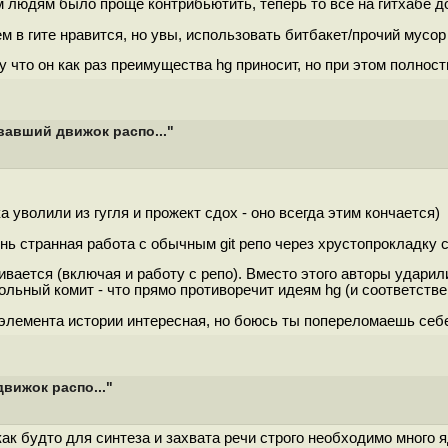
м людям было проще контрибьютить, теперь то всё на гитхабе до
 в гите нравится, но увы, использовать битбакет/прочий мусор
ому что он как раз преимущества hg приносит, но при этом полно
вавший движок распо..."
а уволили из гугля и прожект сдох - оно всегда этим кончается)
чень странная работа с обычным git репо через хрустопрокладку
ивается (включая и работу с репо). Вместо этого авторы удари
ьный комит - что прямо противоречит идеям hg (и соответствен
элемента истории интересная, но боюсь ты попереломаешь себе
вижок распо..."
как будто для синтеза и захвата речи строго необходимо много 