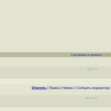
[
Сортировка по времени
|
RSS
]
+
–
/
+2
Ответить
|
Правка
|
Наверх
|
Cообщить модератору
+
–
/
+11