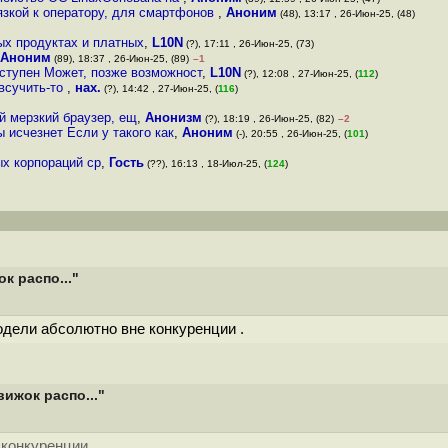
язкой к оператору, для смартфонов
,
Аноним
(48), 13:17 , 26-Июн-25, (48)
ых продуктах и платных
,
L10N
(?), 17:11 , 26-Июн-25, (73)
Аноним
(89), 18:37 , 26-Июн-25, (89)
–1
оступен Может, позже возможност
,
L10N
(?), 12:08 , 27-Июн-25, (
112
)
 всучить-то
,
нах.
(?), 14:42 , 27-Июн-25, (
116
)
й мерзкий браузер, ещ
,
Анонизм
(?), 18:19 , 26-Июн-25, (82)
–2
исчезнет Если у такого как
,
Аноним
(-), 20:55 , 26-Июн-25, (
101
)
ых корпораций ср
,
Гость
(??), 16:13 , 18-Июл-25, (
124
)
к распо..."
одели абсолютно вне конкуренции .
ижок распо..."
конкуренции .