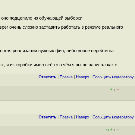
о оно подцепило из обучающей выборки
isper очень сложно заставить работать в режиме реального
но для реализации нужных фич, либо вовсе перейти на
х, и из коробки имел всё то о чём я выше написал как о
Ответить
|
Правка
|
Наверх
|
Cообщить модератору
+
–
/
Ответить
|
Правка
|
Наверх
|
Cообщить модератору
+
–
/
+1