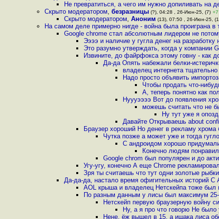
Не превратиться, а чего им нужно допиливать на 
Скрыто модератором
,
безразницы
(?), 04:28 , 26-Июн-25, (7)
+7
Скрыто модератором
,
Аноним
(13), 07:50 , 26-Июн-25, (1
На самом деле примерно нигде - война была проиграна в т
Google chrome стал абсолютным лидером не потому 
Ээээ и наличие у гугла денег на разработку 
Это разумно утверждать, когда у компании Go
Извините, до файрфокса этому говну - как д
Да-да Опять набежали белки-истеричк
владелец интернета тщательно 
Надо просто объявить импортоз
Чтобы продать что-нибуд
А, теперь понятно как по
Нуууээээ Вот до появления хрома
можешь считать что не бы
Ну тут уже я опоз
Давайте Открываешь about confi
Браузер хороший Но денег в рекламу хрома 
Чутка позже а может уже и тогда гугл
С андроидом хорошо придумали
Конечно людям понравил
Google chrom был популярен и до акт
Угу-угу, конечно А еще Chrome рекламировал
Зря ты считаешь что тут одни золотые рыбк
Да-да-да, настало время офигительных историй С 
AOL крыша и владелец Нетскейпа тоже был н
По разным данным у лисы был максимум 25-3
Нетскейп первую браузерную войну си
Ну, а я про что говорю Не был
Нене, ёж вышел в 15, а ишака лиса обо