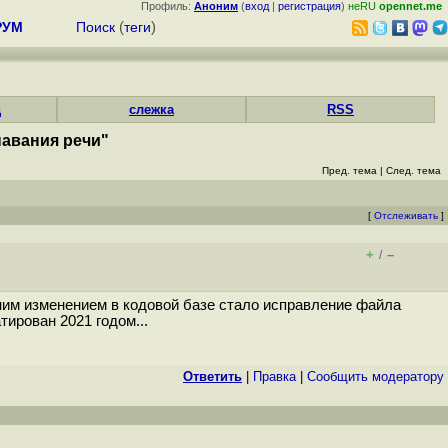
Профиль:
Аноним
(
вход
|
регистрация
)
неRU
opennet.me
РУМ
Поиск
(
теги
)
д
слежка
RSS
навания речи"
Пред. тема
|
След. тема
[
Отслеживать
]
+
–
/
ним изменением в кодовой базе стало исправление файла
ирован 2021 годом...
Ответить
|
Правка
|
Cообщить модератору