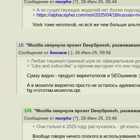
Сообщение от
morphe
(?), 26-Июн-25, 05:44
> А из существующих моделей нет более подхо
>
https://alphacephei.com/nsh/2025/04/18/russian-m
Vosk тоже неплохой, но всё же чем больше альте
18.
"Mozilla свернула проект DeepSpeech, развивавши
Сообщение от
Аноним
(-), 26-Июн-25, 09:56
> Любая тишина/странный шум их официальным де
> "Like and subscribe" и прочим мусором что оно п
Сразу видно - продукт маркетологов и SEOшников :
А в мозилле вероятно просто не осталось адекватны
hg.чтототам.мозилла.орг.
105
.
"Mozilla свернула проект DeepSpeech, развива
Сообщение от
morphe
(?), 26-Июн-25, 23:46
> Они только в 2025 году расчухались - git юзать.
Вообще говоря ничего плохого в использовании hg