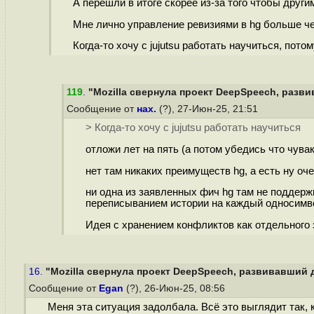
А перешли в итоге скорее из-за того чтобы други
Мне лично управление ревизиями в hg больше чем
Когда-то хочу с jujutsu работать научиться, пот
119
.
"Mozilla свернула проект DeepSpeech, разви
Сообщение от
нах.
(?), 27-Июн-25, 21:51
> Когда-то хочу с jujutsu работать научиться
отложи лет на пять (а потом убедись что чувак
нет там никаких преимуществ hg, а есть ну о
ни одна из заявленных фич hg там не поддерж
переписыванием истории на каждый односимвол
Идея с хранением конфликтов как отдельного 
16.
"Mozilla свернула проект DeepSpeech, развивавший д
Сообщение от
Egan
(?), 26-Июн-25, 08:56
Меня эта ситуация задолбала. Всё это выглядит так, 