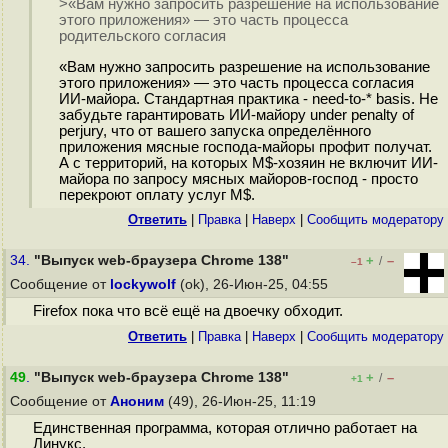
>«Вам нужно запросить разрешение на использование
этого приложения» — это часть процесса
родительского согласия
«Вам нужно запросить разрешение на использование
этого приложения» — это часть процесса согласия
ИИ-майора. Стандартная практика - need-to-* basis. Не
забудьте гарантировать ИИ-майору under penalty of
perjury, что от вашего запуска определённого
приложения мясные господа-майоры профит получат.
А с территорий, на которых M$-хозяин не включит ИИ-
майора по запросу мясных майоров-господ - просто
перекроют оплату услуг M$.
Ответить
|
Правка
|
Наверх
|
Cообщить модератору
34.
"Выпуск web-браузера Chrome 138"
+
–
/
–1
Сообщение от
lockywolf
(ok), 26-Июн-25, 04:55
Firefox пока что всё ещё на двоечку обходит.
Ответить
|
Правка
|
Наверх
|
Cообщить модератору
49
.
"Выпуск web-браузера Chrome 138"
+
–
/
+1
Сообщение от
Аноним
(49), 26-Июн-25, 11:19
Единственная программа, которая отлично работает на
Линукс.