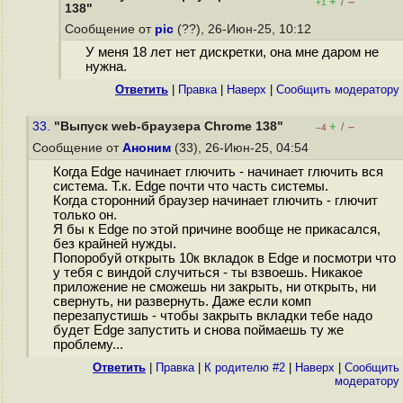
+
–
/
+1
138"
Сообщение от
pic
(??), 26-Июн-25, 10:12
У меня 18 лет нет дискретки, она мне даром не
нужна.
Ответить
|
Правка
|
Наверх
|
Cообщить модератору
33.
"Выпуск web-браузера Chrome 138"
+
–
/
–4
Сообщение от
Аноним
(33), 26-Июн-25, 04:54
Когда Edge начинает глючить - начинает глючить вся
система. Т.к. Edge почти что часть системы.
Когда сторонний браузер начинает глючить - глючит
только он.
Я бы к Edge по этой причине вообще не прикасался,
без крайней нужды.
Попоробуй открыть 10к вкладок в Edge и посмотри что
у тебя с виндой случиться - ты взвоешь. Никакое
приложение не сможешь ни закрыть, ни открыть, ни
свернуть, ни развернуть. Даже если комп
перезапустишь - чтобы закрыть вкладки тебе надо
будет Edge запустить и снова поймаешь ту же
проблему...
Ответить
|
Правка
|
К родителю #2
|
Наверх
|
Cообщить
модератору