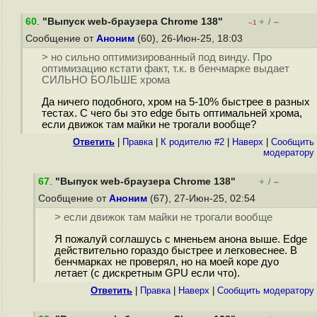
60
.
"Выпуск web-браузера Chrome 138"
+
–
/
–1
Сообщение от
Аноним
(60), 26-Июн-25, 18:03
> но сильно оптимизированный под винду. Про
оптимизацию кстати факт, т.к. в бенчмарке выдает
СИЛЬНО БОЛЬШЕ хрома
Да ничего подобного, хром на 5-10% быстрее в разных
тестах. С чего бы это edge быть оптимальней хрома,
если движок там майки не трогали вообще?
Ответить
|
Правка
|
К родителю #2
|
Наверх
|
Cообщить
модератору
67
.
"Выпуск web-браузера Chrome 138"
+
–
/
Сообщение от
Аноним
(67), 27-Июн-25, 02:54
> если движок там майки не трогали вообще
Я пожалуй соглашусь с мненьем анона выше. Edge
действительно гораздо быстрее и легковеснее. В
бенчмарках не проверял, но на моей коре дуо
летает (с дискретным GPU если что).
Ответить
|
Правка
|
Наверх
|
Cообщить модератору