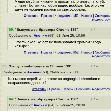
А еще ютуб из инкогнито просит залогинится в ютуб,
считает ботом на любом видео вообще. Т.е. это уже
даже не уровень пазлов со светофорами.
Ответить
|
Правка
|
К родителю #52
|
Наверх
|
Cообщить
модератору
69
.
"Выпуск web-браузера Chrome 138"
+
–
/
Сообщение от
Аноним
(69), 01-Июл-25, 10:56
Это ты сколько лет не пользовался хромом? Года
четыре?
Ответить
|
Правка
|
К родителю #52
|
Наверх
|
Cообщить
модератору
63
.
"Выпуск web-браузера Chrome 138"
+
–
/
Сообщение от
Аноним
(63), 26-Июн-25, 20:11
Как можно перейти с chrome на ungoogled-chromium с
сохранением данных?
Ответить
|
Правка
|
Наверх
|
Cообщить модератору
64
.
"Выпуск web-браузера Chrome 138"
+
–
/
Сообщение от
Аноним
(64), 26-Июн-25, 20:30