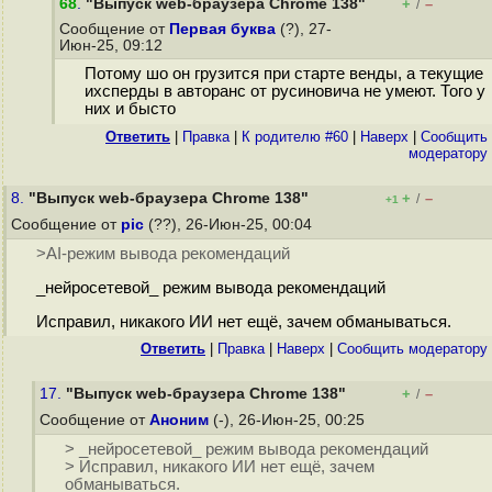
68
.
"Выпуск web-браузера Chrome 138"
+
–
/
Сообщение от
Первая буква
(?), 27-
Июн-25, 09:12
Потому шо он грузится при старте венды, а текущие
ихсперды в авторанс от русиновича не умеют. Того у
них и бысто
Ответить
|
Правка
|
К родителю #60
|
Наверх
|
Cообщить
модератору
8.
"Выпуск web-браузера Chrome 138"
+
–
/
+1
Сообщение от
pic
(??), 26-Июн-25, 00:04
>AI-режим вывода рекомендаций
_нейросетевой_ режим вывода рекомендаций
Исправил, никакого ИИ нет ещё, зачем обманываться.
Ответить
|
Правка
|
Наверх
|
Cообщить модератору
17.
"Выпуск web-браузера Chrome 138"
+
–
/
Сообщение от
Аноним
(-), 26-Июн-25, 00:25
> _нейросетевой_ режим вывода рекомендаций
> Исправил, никакого ИИ нет ещё, зачем
обманываться.