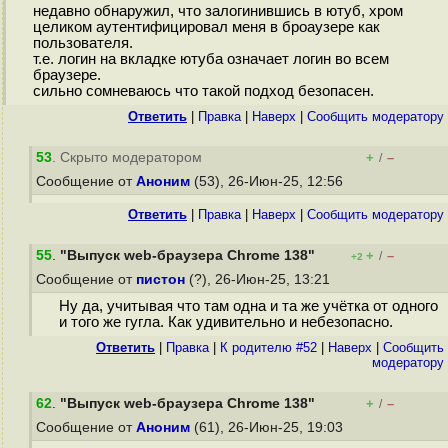
недавно обнаружил, что залогинившись в ютуб, хром
целиком аутентифицировал меня в броаузере как
пользователя.
т.е. логин на вкладке ютуба означает логин во всем
браузере.
сильно сомневаюсь что такой подход безопасен.
Ответить
|
Правка
|
Наверх
|
Cообщить модератору
53
. Скрыто модератором
+
–
/
Сообщение от
Аноним
(53), 26-Июн-25, 12:56
Ответить
|
Правка
|
Наверх
|
Cообщить модератору
55
.
"Выпуск web-браузера Chrome 138"
+
–
/
+2
Сообщение от
пистон
(?), 26-Июн-25, 13:21
Ну да, учитывая что там одна и та же учётка от одного
и того же гугла. Как удивительно и небезопасно.
Ответить
|
Правка
|
К родителю #52
|
Наверх
|
Cообщить
модератору
62
.
"Выпуск web-браузера Chrome 138"
+
–
/
Сообщение от
Аноним
(61), 26-Июн-25, 19:03