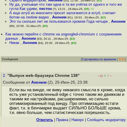
Скрыто модератором
,
Аноним
(53), 12:56 , 26-Июн-25, (
53
)
Ну да, учитывая что там одна и та же учётка от одного и того же
гугла Как удиви
,
пистон
(?), 13:21 , 26-Июн-25, (
55
)
+2
А еще ютуб из инкогнито просит залогинится в ютуб, считает
ботом на любом видео
,
Аноним
(61), 19:03 , 26-Июн-25, (
62
)
Это ты сколько лет не пользовался хромом Года четыре
,
Аноним
(69), 10:56 , 01-Июл-25, (
69
)
Как можно перейти с chrome на ungoogled-chromium с сохранением
данных
,
Аноним
(63), 20:11 , 26-Июн-25, (
63
)
Никак
,
Аноним
(64), 20:30 , 26-Июн-25, (
64
)
Сообщения
[
Сортировка по времени
|
RSS
]
2.
"Выпуск web-браузера Chrome 138"
+
–
/
–12
Сообщение от
Аноним
(2), 25-Июн-25, 23:38
Если вы на винде, не вижу никакого смысла в хроме, когда
есть уже установленный edge с точно таким же движком и
такими же настройками, расширениями, но сильно
оптимизированный под винду. Про оптимизацию кстати
факт, т.к. в бенчмарке выдает СИЛЬНО БОЛЬШЕ хрома,
т.е. явно больше, чем статистическая погрешность.
Ответить
|
Правка
|
Наверх
|
Cообщить модератору