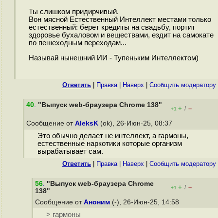
Ты слишком придирчивый.
Вон мясной Естественный Интеллект местами только
естественный: берет кредиты на свадьбу, портит
здоровье бухаловом и веществами, ездит на самокате
по пешеходным переходам...
Называй нынешний ИИ - Тупеньким Интеллектом)
Ответить
|
Правка
|
Наверх
|
Cообщить модератору
40
.
"Выпуск web-браузера Chrome 138"
+
–
/
+1
Сообщение от
AleksK
(ok), 26-Июн-25, 08:37
Это обычно делает не интеллект, а гармоны,
естественные наркотики которые организм
вырабатывает сам.
Ответить
|
Правка
|
Наверх
|
Cообщить модератору
56
.
"Выпуск web-браузера Chrome
+
–
/
+1
138"
Сообщение от
Аноним
(-), 26-Июн-25, 14:58
> гармоны