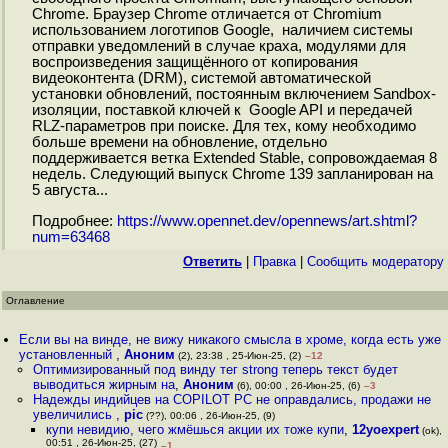
Chrome. Браузер Chrome отличается от Chromium
использованием логотипов Google, наличием системы
отправки уведомлений в случае краха, модулями для
воспроизведения защищённого от копирования
видеоконтента (DRM), системой автоматической
установки обновлений, постоянным включением Sandbox-
изоляции, поставкой ключей к Google API и передачей
RLZ-параметров при поиске. Для тех, кому необходимо
больше времени на обновление, отдельно
поддерживается ветка Extended Stable, сопровождаемая 8
недель. Следующий выпуск Chrome 139 запланирован на
5 августа...
Подробнее:
https://www.opennet.dev/opennews/art.shtml?
num=63468
Ответить
|
Правка
|
Cообщить модератору
Оглавление
Если вы на винде, не вижу никакого смысла в хроме, когда есть уже
установленный
,
Аноним
(2), 23:38 , 25-Июн-25, (2)
–12
Оптимизированный под винду тег strong теперь текст будет
выводиться жирным на
,
Аноним
(6), 00:00 , 26-Июн-25, (6)
–3
Надежды индийцев на COPILOT PC не оправдались, продажи не
увеличились
,
pic
(??), 00:06 , 26-Июн-25, (9)
купи невидию, чего жмёшься акции их тоже купи
,
12yoexpert
(ok),
00:51 , 26-Июн-25, (27)
–1