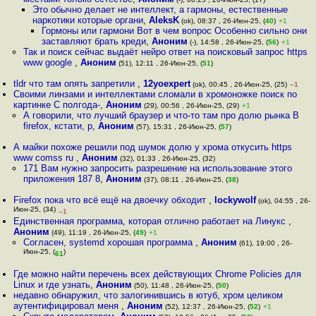
Это обычно делает не интеллект, а гармоны, естественные
наркотики которые органи
,
AleksK
(ok), 08:37 , 26-Июн-25, (
40
)
+1
Гормоны или гармони Вот в чем вопрос Особенно сильно они
заставляют брать креди
,
Аноним
(-), 14:58 , 26-Июн-25, (
56
)
+1
Так и поиск сейчас выдаёт нейро ответ на поисковый запрос https
www google
,
Аноним
(51), 12:11 , 26-Июн-25, (
51
)
tldr что там опять запретили
,
12yoexpert
(ok), 00:45 , 26-Июн-25, (25)
–1
Своими линзами и интеллектами сломали в хромоножке поиск по
картинке С полгода-
,
Аноним
(29), 00:56 , 26-Июн-25, (29)
+1
А говорили, что лучший браузер и что-то там про долю рынка В
firefox, кстати, р
,
Аноним
(57), 15:31 , 26-Июн-25, (
57
)
А майки похоже решили под шумок долю у хрома откусить https
www comss ru
,
Аноним
(32), 01:33 , 26-Июн-25, (32)
171 Вам нужно запросить разрешение на использование этого
приложения 187 8
,
Аноним
(37), 08:11 , 26-Июн-25, (
38
)
Firefox пока что всё ещё на двоечку обходит
,
lockywolf
(ok), 04:55 , 26-
Июн-25, (34)
–1
Единственная программа, которая отлично работает на Линукс
,
Аноним
(49), 11:19 , 26-Июн-25, (
49
)
+1
Согласен, systemd хорошая программа
,
Аноним
(61), 19:00 , 26-
Июн-25, (
)
61
Где можно найти перечень всех действующих Chrome Policies для
Linux и где узнать
,
Аноним
(50), 11:48 , 26-Июн-25, (
50
)
недавно обнаружил, что залогинившись в ютуб, хром целиком
аутентифицировал меня
,
Аноним
(52), 12:37 , 26-Июн-25, (
52
)
+1