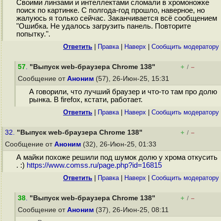
Своими линзами и интеллектами сломали в хромоножке
поиск по картинке. С полгода-год прошло, наверное, но
жалуюсь я только сейчас. Заканчивается всё сообщением
"Ошибка. Не удалось загрузить панель. Повторите
попытку.".
Ответить
|
Правка
|
Наверх
|
Cообщить модератору
57
.
"Выпуск web-браузера Chrome 138"
+
–
/
Сообщение от
Аноним
(57), 26-Июн-25, 15:31
А говорили, что лучший браузер и что-то там про долю
рынка. В firefox, кстати, работает.
Ответить
|
Правка
|
Наверх
|
Cообщить модератору
32.
"Выпуск web-браузера Chrome 138"
+
–
/
Сообщение от
Аноним
(32), 26-Июн-25, 01:33
А майки похоже решили под шумок долю у хрома откусить
. :)
https://www.comss.ru/page.php?id=16815
Ответить
|
Правка
|
Наверх
|
Cообщить модератору
38
.
"Выпуск web-браузера Chrome 138"
+
–
/
Сообщение от
Аноним
(37), 26-Июн-25, 08:11