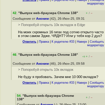
модератору
42
.
"Выпуск web-браузера Chrome 138"
+
–
/
Сообщение от
Аноним
(42), 26-Июн-25, 09:31
> Попоробуй открыть 10к вкладок в Edge
На моих скромных 16 гигах под сотню открыто часто
в этом самом Эдже. ЧЯДНТ? Или у тебя кор 2 дуо?
Ответить
|
Правка
|
К родителю #33
|
Наверх
|
Cообщить
модератору
46
.
"Выпуск web-браузера Chrome 138"
+
–
/
+9
Сообщение от
Аноним
(46), 26-Июн-25, 09:58
> Попоробуй открыть 10к вкладок
Не буду я пробовать. Зачем мне 10 000 вкладок?
Ответить
|
Правка
|
К родителю #33
|
Наверх
|
Cообщить
модератору
54
.
"Выпуск web-браузера Chrome
+
–
/
138"
Сообщение от
Аноним
(-), 26-Июн-25, 13:00