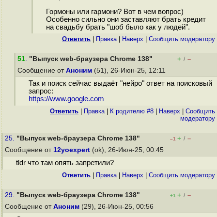
Гормоны или гармони? Вот в чем вопрос)
Особенно сильно они заставляют брать кредит
на свадьбу брать "шоб было как у людей".
Ответить
|
Правка
|
Наверх
|
Cообщить модератору
51
.
"Выпуск web-браузера Chrome 138"
+
–
/
Сообщение от
Аноним
(51), 26-Июн-25, 12:11
Так и поиск сейчас выдаёт "нейро" ответ на поисковый
запрос:
https://www.google.com
Ответить
|
Правка
|
К родителю #8
|
Наверх
|
Cообщить
модератору
25.
"Выпуск web-браузера Chrome 138"
+
–
/
–1
Сообщение от
12yoexpert
(ok), 26-Июн-25, 00:45
tldr что там опять запретили?
Ответить
|
Правка
|
Наверх
|
Cообщить модератору
29.
"Выпуск web-браузера Chrome 138"
+
–
/
+1
Сообщение от
Аноним
(29), 26-Июн-25, 00:56