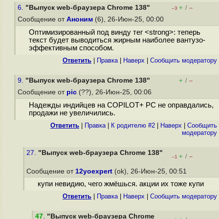
6.
"Выпуск web-браузера Chrome 138"
+
–
/
–3
Сообщение от
Аноним
(6), 26-Июн-25, 00:00
Оптимизированный под винду тег <strong>: теперь
текст будет выводиться жирным наиболее вантузо-
эффективным способом.
Ответить
|
Правка
|
Наверх
|
Cообщить модератору
9.
"Выпуск web-браузера Chrome 138"
+
–
/
Сообщение от
pic
(??), 26-Июн-25, 00:06
Надежды индийцев на COPILOT+ PC не оправдались,
продажи не увеличились.
Ответить
|
Правка
|
К родителю #2
|
Наверх
|
Cообщить
модератору
27.
"Выпуск web-браузера Chrome 138"
+
–
/
–1
Сообщение от
12yoexpert
(ok), 26-Июн-25, 00:51
купи невидию, чего жмёшься. акции их тоже купи
Ответить
|
Правка
|
Наверх
|
Cообщить модератору
47
.
"Выпуск web-браузера Chrome