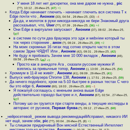
У меня 18 лет нет дискретки, она мне даром не нужна
,
pic
(??), 10:12 , 26-Июн-25, (
47
)
+1
Когда Edge начинает глючить - начинает глючить вся система Т к
Edge почти что
,
Аноним
(33), 04:54 , 26-Июн-25, (33)
–4
Да-да, и молоток в руки никогда-никогда не бери Знакомый друга
рассказывал, что
,
User
(??), 07:39 , 26-Июн-25, (
36
)
+4
Они Edge в виртуалке запускают
,
Аноним
(37), 08:02 , 26-Июн-25,
(
)
37
в системе по сути два браузера это эдж и webview который ты
ток через сторонние
,
анон
(?), 08:24 , 26-Июн-25, (
39
)
+2
На моих скромных 16 гигах под сотню открыто часто в этом
самом Эдже ЧЯДНТ Или
,
Аноним
(42), 09:31 , 26-Июн-25, (
42
)
Не буду я пробовать Зачем мне 10 000 вкладок
,
Аноним
(46),
09:58 , 26-Июн-25, (
)
46
+9
Просто как в анекдоте Ага , сказали русские мужики И
взялись за привычные топор
,
Аноним
(-), 13:00 , 26-Июн-25, (
54
)
Хромиум в 11-й не живёт
,
Аноним
(41), 09:09 , 26-Июн-25, (
41
)
Выпуск web-браузера Chrome 138
,
Аноним
(-), 17:51 , 26-Июн-25, (
59
)
Да ничего подобного, хром на 5-10 быстрее в разных тестах С чего
бы это edge б
,
Аноним
(60), 18:03 , 26-Июн-25, (
60
)
–1
Я пожалуй соглашусь с мненьем анона выше Edge
действительно гораздо быстрее и л
,
Аноним
(67), 02:54 , 27-Июн-25,
(
)
67
Потому шо он грузится при старте венды, а текущие ихсперды в
авторанс от русинов
,
Первая буква
(?), 09:12 , 27-Июн-25, (
68
)
_нейросетевой_ режим вывода рекомендацийИсправил, никакого ИИ
нет ещё, зачем обм
,
pic
(??), 00:04 , 26-Июн-25, (8)
+1
Ты слишком придирчивый Вон мясной Естественный Интеллект
местами только естестве
,
Аноним
(-), 00:25 , 26-Июн-25, (17)