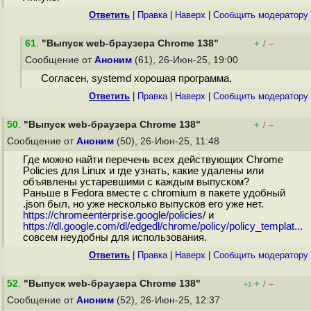
Ответить
|
Правка
|
Наверх
|
Cообщить модератору
61
.
"Выпуск web-браузера Chrome 138"
+
–
/
Сообщение от
Аноним
(61), 26-Июн-25, 19:00
Согласен, systemd хорошая программа.
Ответить
|
Правка
|
Наверх
|
Cообщить модератору
50
.
"Выпуск web-браузера Chrome 138"
+
–
/
Сообщение от
Аноним
(50), 26-Июн-25, 11:48
Где можно найти перечень всех действующих Chrome
Policies для Linux и где узнать, какие удалены или
объявлены устаревшими с каждым выпуском?
Раньше в Fedora вместе с chromium в пакете удобный
.json был, но уже несколько выпусков его уже нет.
https://chromeenterprise.google/policies
/ и
https://dl.google.com/dl/edgedl/chrome/policy/policy_templat...
совсем неудобны для использования.
Ответить
|
Правка
|
Наверх
|
Cообщить модератору
52
.
"Выпуск web-браузера Chrome 138"
+
–
/
+1
Сообщение от
Аноним
(52), 26-Июн-25, 12:37