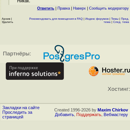
Никак.
Ответить
|
Правка
|
Наверх
|
Cообщить модератору
Архив
|
Рекомендовать для помещения в FAQ
|
Индекс форумов
|
Темы
|
Пред.
Удалить
тема
|
След. тема
Партнёры:
Хостинг:
Закладки на сайте
Created 1996-2026 by
Maxim Chirkov
Проследить за
Добавить
,
Поддержать
,
Вебмастеру
страницей