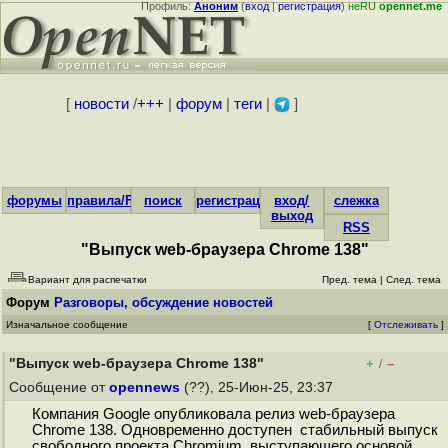
Профиль:
Аноним
(
вход
|
регистрация
)
неRU
opennet.me
[
новости
/
+++
|
форум
|
теги
|
]
форумы
правила/FAQ
поиск
регистрация
вход/
слежка
выход
RSS
"Выпуск web-браузера Chrome 138"
Вариант для распечатки
Пред. тема
|
След. тема
Форум
Разговоры, обсуждение новостей
Изначальное сообщение
[
Отслеживать
]
"Выпуск web-браузера Chrome 138"
+
–
/
Сообщение от
opennews
(??), 25-Июн-25, 23:37
Компания Google опубликовала релиз web-браузера
Chrome 138. Одновременно доступен стабильный выпуск
свободного проекта Chromium, выступающего основой