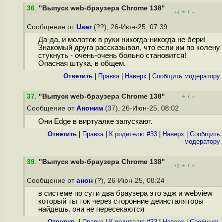
36
.
"Выпуск web-браузера Chrome 138"
+
–
/
+4
Сообщение от
User
(??), 26-Июн-25, 07:39
Да-да, и молоток в руки никогда-никогда не бери!
Знакомый друга рассказывал, что если им по колену
стукнуть - очень-очень больно становится!
Опасная штука, в общем.
Ответить
|
Правка
|
Наверх
|
Cообщить модератору
37
.
"Выпуск web-браузера Chrome 138"
+
–
/
Сообщение от
Аноним
(37), 26-Июн-25, 08:02
Они Edge в виртуалке запускают.
Ответить
|
Правка
|
К родителю #33
|
Наверх
|
Cообщить
модератору
39
.
"Выпуск web-браузера Chrome 138"
+
–
/
+2
Сообщение от
анон
(?), 26-Июн-25, 08:24
в системе по сути два браузера это эдж и webview
который ты ток через сторонние деинсталяторы
найдешь. они не пересекаются
Ответить
|
Правка
|
К родителю #33
|
Наверх
|
Cообщить