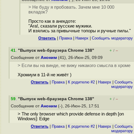
> Не буду я пробовать. Зачем мне 10 000
вкладок?
Просто как в анекдоте:
"Ага!, сказали русские мужики.
И взялись за привычные топоры и ручные пилы."
Ответить
|
Правка
|
Наверх
|
Cообщить модератору
41
.
"Выпуск web-браузера Chrome 138"
+
–
/
Сообщение от
Аноним
(41), 26-Июн-25, 09:09
> Если вы на винде, не вижу никакого смысла в хроме
Хромиум в 11-й не живёт )
Ответить
|
Правка
|
К родителю #2
|
Наверх
|
Cообщить
модератору
59
.
"Выпуск web-браузера Chrome 138"
+
–
/
Сообщение от
Аноним
(-), 26-Июн-25, 17:51
> The only browser which provide defense in depth [on
Windows]: Edge
Ответить
|
Правка
|
К родителю #2
|
Наверх
|
Cообщить
модератору