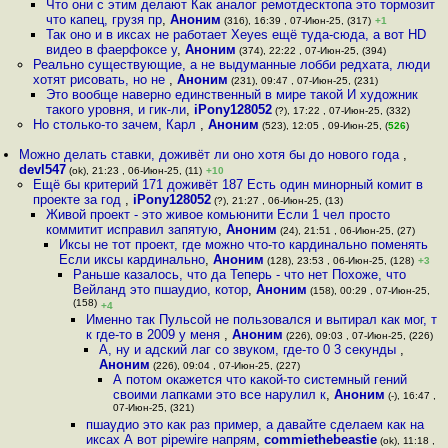
Что они с этим делают Как аналог ремотдесктопа это тормозит
что капец, грузя пр
,
Аноним
(316), 16:39 , 07-Июн-25, (317)
+1
Так оно и в иксах не работает Xeyes ещё туда-сюда, а вот HD
видео в фаерфоксе у
,
Аноним
(374), 22:22 , 07-Июн-25, (394)
Реально существующие, а не выдуманные лобби редхата, люди
хотят рисовать, но не
,
Аноним
(231), 09:47 , 07-Июн-25, (231)
Это вообще наверно единственный в мире такой И художник
такого уровня, и гик-ли
,
iPony128052
(?), 17:22 , 07-Июн-25, (332)
Но столько-то зачем, Карл
,
Аноним
(523), 12:05 , 09-Июн-25, (
526
)
Можно делать ставки, доживёт ли оно хотя бы до нового года
,
devl547
(ok), 21:23 , 06-Июн-25, (11)
+10
Ещё бы критерий 171 доживёт 187 Есть один минорный комит в
проекте за год
,
iPony128052
(?), 21:27 , 06-Июн-25, (13)
Живой проект - это живое комьюнити Если 1 чел просто
коммитит исправил запятую
,
Аноним
(24), 21:51 , 06-Июн-25, (27)
Иксы не тот проект, где можно что-то кардинально поменять
Если иксы кардинально
,
Аноним
(128), 23:53 , 06-Июн-25, (128)
+3
Раньше казалось, что да Теперь - что нет Похоже, что
Вейланд это пшаудио, котор
,
Аноним
(158), 00:29 , 07-Июн-25,
(158)
+4
Именно так Пульсой не пользовался и вытирал как мог, т
к где-то в 2009 у меня
,
Аноним
(226), 09:03 , 07-Июн-25, (226)
А, ну и адский лаг со звуком, где-то 0 3 секунды
,
Аноним
(226), 09:04 , 07-Июн-25, (227)
А потом окажется что какой-то системный гений
своими лапками это все нарулил к
,
Аноним
(-), 16:47 ,
07-Июн-25, (321)
пшаудио это как раз пример, а давайте сделаем как на
иксах А вот pipewire напрям
,
commiethebeastie
(ok), 11:18 ,