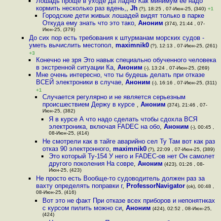
Лошадь проще в уходе Да ладно Как минимум её надо
кормить несколько раз вдень,
,
Jh
(?), 18:25 , 07-Июн-25, (340)
+1
Городские дети живых лошадей видят только в парке
Откуда ему знать что это тако
,
Аноним
(374), 21:44 , 07-
Июн-25, (379)
До сих пор есть требования к штурманам морских судов -
уметь вычислить местопол
,
maximnik0
(?), 12:13 , 07-Июн-25, (261)
+3
Конечно не зря Это навык специально обученного человека
в экстренной ситуации Ка
,
Аноним
(-), 13:24 , 07-Июн-25, (269)
Мне очень интересно, что ты будешь делать при отказе
ВСЕЙ электроники в случае
,
Аноним
(-), 16:16 , 07-Июн-25, (311)
+1
Случается регулярно и не является серьезным
происшествием Держу в курсе
,
Аноним
(374), 21:46 , 07-
Июн-25, (382)
Я в курсе А что надо сделать чтобы сдохла ВСЯ
электроника, включая FADEC на обо
,
Аноним
(-), 00:45 ,
08-Июн-25, (414)
Не смотрели как в тайге аварийно сел Ту Там вот как раз
отказ 90 электронного
,
maximnik0
(?), 22:09 , 07-Июн-25, (389)
Это который Ту-154 У него и FADEC-ов нет Он самолет
другого поколения На совре
,
Аноним
(423), 01:26 , 08-
Июн-25, (423)
Не просто есть Вообще-то судоводитель должен раз за
вахту определять поправки г
,
ProfessorNavigator
(ok), 00:48 ,
08-Июн-25, (416)
Вот это не факт При отказе всех приборов и непонятнках
с курсом пилить можно си
,
Аноним
(424), 02:52 , 08-Июн-25,
(424)