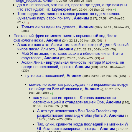
merge_requests
,
Фнон
(-), 22:00 , 06-Июн-25, (40)
да я и не говорил, что пишет, просто где ядро, а где вакцины
что этот идиот, чт
,
12yoexpert
(ok), 22:04 , 06-Июн-25, (44)
+6
Тоже видел миллион его мердж реквестов еде менялось
буквально пару строк почему
,
Аноним
(217), 07:58 , 07-Июн-25,
(217)
–1
Только ли он один так делает
,
Аноним
(284), 14:37 , 07-Июн-25,
(284)
Поехавший фрик не может писать нормальный код Чисто
физиологически
,
Аноним
(24), 22:12 , 06-Июн-25, (50)
–6
А как же ваш этот Асахи там какой-то, который для яблочный
чипов писал Или это
,
Аноним
(176), 22:33 , 06-Июн-25, (70)
Мой Я не знаю, что такое асахи и яблочные чипы Что-то
фруктовое
,
Аноним
(24), 23:07 , 06-Июн-25, (93)
–2
Асахи Лина - виртуальная личность Гектора Мартина, он
вроде не поехавший, просто
,
Аноним
(130), 23:54 , 06-Июн-25,
(130)
ну то есть поехавший
,
Аноним
(105), 23:58 , 06-Июн-25, (135)
–2
может, но если так рассуждать - то нормальных вокруг
не найдется Все айтишники с
,
Аноним
(-), 00:27 , 07-
Июн-25, (156)
+3
как у вас все интересно - Khronos занимается
сертификацией и стандартизацией Ope
,
Аноним
(176),
01:20 , 07-Июн-25, (178)
А что тут непонятного Вон Злой Freedesktop
разрабатывает вейланд чтобы убить Х
,
Аноним
(-),
16:05 , 07-Июн-25, (308)
Так, блин, сравните когда последний из могикан W
GL был сертифицирован, а когда
,
Аноним
(-), 17:32 ,