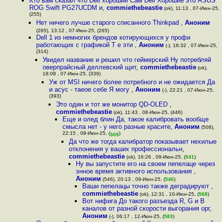
Кто вам сказал что Dell хороший Сам Dell Хорошие это ASUS
ROG Swift PG27UCDM и
,
commiethebeastie
(ok), 11:13 , 07-Июн-25,
(255)
Нет ничего лучше старого списанного Thinkpad
,
Аноним
(265), 13:12 , 07-Июн-25, (265)
Dell 1 из немногих брендов котирующихся у профи
работающих с графикой Т е эти
,
Аноним
(-), 16:32 , 07-Июн-25,
(314)
Увидел название и решил что геймерский Ну потребляй
оверпрайсный деллевский щит
,
commiethebeastie
(ok),
18:08 , 07-Июн-25, (339)
Уж от MSI ничего более потребного и не ожидается Да
и асус - таеое себе Я могу
,
Аноним
(-), 22:21 , 07-Июн-25,
(393)
Это один и тот же монитор QD-OLED
,
commiethebeastie
(ok), 11:43 , 08-Июн-25, (446)
Еще и олед блин Да, такое калибровать вообще
смысла нет - у него разные красите
,
Аноним
(508),
22:15 , 08-Июн-25, (
)
509
Да что же тогда калибратор показывает нехилые
отклонения у ваших профессиональн
,
commiethebeastie
(ok), 16:26 , 09-Июн-25, (
541
)
Ну вы запустите его на своем пепелаце через
энное время активного использования
,
Аноним
(546), 20:13 , 09-Июн-25, (
546
)
Ваши пепелацы точно также деградируют
,
commiethebeastie
(ok), 12:31 , 10-Июн-25, (
568
)
Вот нифига До такого разъезда R, G и B
каналов от разной скорости выгорания орг
,
Аноним
(-), 06:17 , 12-Июн-25, (
583
)