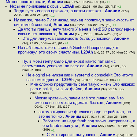
Можно просто откати
,
Аноним
(34), 21:57 , 06-Июн-25, (34)
+2
Иксы не привязаны к dbus
,
L29Ah
(ok), 22:03 , 06-Июн-25, (42)
+2
Тогда пусть сперва привяжет, а потом отвяжет
,
Аноним
(374),
22:10 , 06-Июн-25, (49)
+12
Ну как же, где-то 7 лет назад редхад пропихнул зависимость от
системной сессии d
,
Аноним
(34), 22:29 , 06-Июн-25, (69)
+1
Да что ты гонишь, нету такого У меня в NetBSD распоследние
иксы и нет никакого
,
Аноним
(176), 22:35 , 06-Июн-25, (71)
–1
Это для линукса зависимость была, успокойся
,
Аноним
(34), 23:05 , 06-Июн-25, (91)
+1
Не наблюдаю такого в своей Gentoo Наверное редхат
пропихнул это своим счастливы
,
L29Ah
(ok), 22:47 , 06-Июн-25, (74)
Ну, в моей генту было Для exbsd как-то патчили с
переменным успехом, во всех ос
,
Аноним
(34), 23:03 , 06-
Июн-25, (88)
Не elogind не нужен как и systemd с consolekit Это что-то
на гномокедовом
,
L29Ah
(ok), 23:07 , 06-Июн-25, (94)
+1
Мне сложно представить себе такую жизнь Это никаких
pam и polkit, никаких файло
,
Аноним
(34), 23:16 , 06-
Июн-25, (98)
Можно кратенько, зачем всё это лично вам Что
именно вы не могли сделать без каж
,
Аноним
(159),
00:41 , 07-Июн-25, (166)
автомонтирование флешек вроде не работает, но
это не точно
,
Аноним
(176), 01:47 , 07-Июн-25, (189)
Работает, но надо fstab под твоим настраивать, а
они fstab выкинули
,
Аноним
(207), 06:58 , 07-Июн-25,
(209)
+1
Сам-то иронию выкупаешь
,
Аноним
(374), 00:01 ,