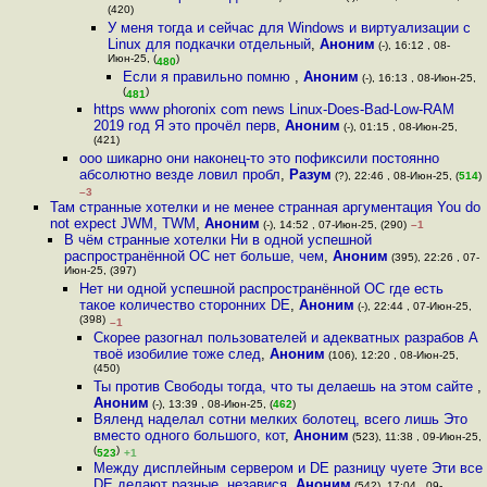
(420)
У меня тогда и сейчас для Windows и виртуализации с
Linux для подкачки отдельный
,
Аноним
(-), 16:12 , 08-
Июн-25, (
)
480
Если я правильно помню
,
Аноним
(-), 16:13 , 08-Июн-25,
(
)
481
https www phoronix com news Linux-Does-Bad-Low-RAM
2019 год Я это прочёл перв
,
Аноним
(-), 01:15 , 08-Июн-25,
(421)
ооо шикарно они наконец-то это пофиксили постоянно
абсолютно везде ловил пробл
,
Разум
(?), 22:46 , 08-Июн-25, (
514
)
–3
Там странные хотелки и не менее странная аргументация You do
not expect JWM, TWM
,
Аноним
(-), 14:52 , 07-Июн-25, (290)
–1
В чём странные хотелки Ни в одной успешной
распространённой ОС нет больше, чем
,
Аноним
(395), 22:26 , 07-
Июн-25, (397)
Нет ни одной успешной распространённой ОС где есть
такое количество сторонних DE
,
Аноним
(-), 22:44 , 07-Июн-25,
(398)
–1
Скорее разогнал пользователей и адекватных разрабов А
твоё изобилие тоже след
,
Аноним
(106), 12:20 , 08-Июн-25,
(450)
Ты против Свободы тогда, что ты делаешь на этом сайте
,
Аноним
(-), 13:39 , 08-Июн-25, (
462
)
Вяленд наделал сотни мелких болотец, всего лишь Это
вместо одного большого, кот
,
Аноним
(523), 11:38 , 09-Июн-25,
(
)
523
+1
Между дисплейным сервером и DE разницу чуете Эти все
DE делают разные, независя
,
Аноним
(542), 17:04 , 09-