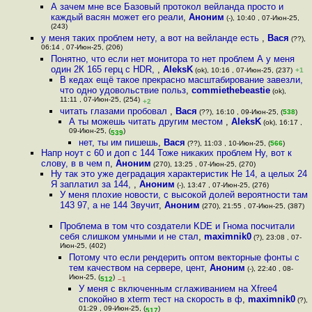
А зачем мне все Базовый протокол вейланда просто и
каждый васян может его реали
,
Аноним
(-), 10:40 , 07-Июн-25,
(243)
у меня таких проблем нету, а вот на вейланде есть
,
Вася
(??),
06:14 , 07-Июн-25, (206)
Понятно, что если нет монитора то нет проблем А у меня
один 2К 165 герц с HDR,
,
AleksK
(ok), 10:16 , 07-Июн-25, (237)
+1
В кедах ещё такое прекрасно масштабирование завезли,
что одно удовольствие польз
,
commiethebeastie
(ok),
11:11 , 07-Июн-25, (254)
+2
читать глазами пробовал
,
Вася
(??), 16:10 , 09-Июн-25, (
538
)
А ты можешь читать другим местом
,
AleksK
(ok), 16:17 ,
09-Июн-25, (
)
539
нет, ты им пишешь
,
Вася
(??), 11:03 , 10-Июн-25, (
566
)
Напр ноут с 60 и доп с 144 Тоже никаких проблем Ну, вот к
слову, в в чем п
,
Аноним
(270), 13:25 , 07-Июн-25, (270)
Ну так это уже деградация характеристик Не 14, а целых 24
Я заплатил за 144,
,
Аноним
(-), 13:47 , 07-Июн-25, (276)
У меня плохие новости, с высокой долей вероятности там
143 97, а не 144 Звучит
,
Аноним
(270), 21:55 , 07-Июн-25, (387)
Проблема в том что создатели KDE и Гнома посчитали
себя слишком умными и не стал
,
maximnik0
(?), 23:08 , 07-
Июн-25, (402)
Потому что если рендерить оптом векторные фонты с
тем качеством на сервере, цент
,
Аноним
(-), 22:40 , 08-
Июн-25, (
)
512
–1
У меня с включенным сглаживанием на Xfree4
спокойно в xterm тест на скорость в ф
,
maximnik0
(?),
01:29 , 09-Июн-25, (
)
517