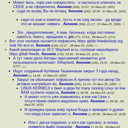
Может быть, пора уже повзрослеть - и научиться отвечать за
СЕБЯ, а не сферически
,
Аноним
(300), 15:57 , 07-Июн-25, (302)
судя по всему Вы не китаец
,
Аноним
(342), 18:38 , 07-Июн-25, (342)
сидя по уши в комитах, пусть и не xorg овских - да вроде
это не мешает нифига
,
Аноним
(369), 21:17 , 07-Июн-25, (369)
–1
Это _предположение_ А вам, батенька, когда постоянно
кажется, боюсь, крещение н
,
pic
(??), 15:04 , 08-Июн-25, (
474
)
Вот этот человек пытается пофиксить https gitlab freedesktop org
mak Но все ег
,
Аноним
(106), 23:27 , 06-Июн-25, (106)
+4
Какой реализации из 25 С Wayland есть глубокая неразбериха
https gitlab freede
,
Аноним
(120), 23:46 , 06-Июн-25, (120)
+5
А тут такое дело Авторы приложений незаметно для
пользователя включают XWayland
,
Аноним
(106), 23:51 , 06-Июн-25,
(127)
+12
Ищус созданный Артёмом Ташкиновым закрыт 3 года назад
,
Аноним
(-), 14:38 , 07-Июн-25, (285)
Закрыт не обозначает пофиксен А причём тут его автор Он
активно контрибьют во
,
Аноним
(395), 22:24 , 07-Июн-25, (395)
+2
LINUX KERNELIt s been a gripe for many running Linux on low
RAM systems especia
,
Аноним
(-), 00:36 , 08-Июн-25, (412)
А может что-то уже поменялось и кое как Linux с
отсутствием памяти медленно шеве
,
Аноним
(-), 00:48 , 08-
Июн-25, (415)
И проверка нужна кому нужна Когда я проверял я думал
что когда Linux зависает о
,
Аноним
(-), 00:58 , 08-Июн-25, (419)
Или с диска подкачки, у кого как сделано, а теперь
появился файл подкачки
,
Аноним
(-), 01:03 , 08-Июн-25,