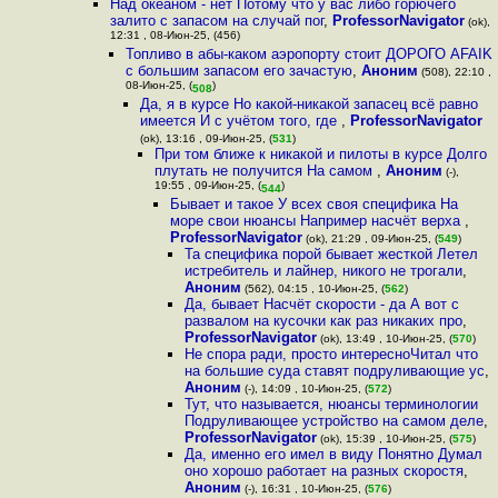
Над океаном - нет Потому что у вас либо горючего
залито с запасом на случай пог
,
ProfessorNavigator
(ok),
12:31 , 08-Июн-25, (456)
Топливо в абы-каком аэропорту стоит ДОРОГО AFAIK
с большим запасом его зачастую
,
Аноним
(508), 22:10 ,
08-Июн-25, (
)
508
Да, я в курсе Но какой-никакой запасец всё равно
имеется И с учётом того, где
,
ProfessorNavigator
(ok), 13:16 , 09-Июн-25, (
531
)
При том ближе к никакой и пилоты в курсе Долго
плутать не получится На самом
,
Аноним
(-),
19:55 , 09-Июн-25, (
)
544
Бывает и такое У всех своя специфика На
море свои нюансы Например насчёт верха
,
ProfessorNavigator
(ok), 21:29 , 09-Июн-25, (
549
)
Та специфика порой бывает жесткой Летел
истребитель и лайнер, никого не трогали
,
Аноним
(562), 04:15 , 10-Июн-25, (
562
)
Да, бывает Насчёт скорости - да А вот с
развалом на кусочки как раз никаких про
,
ProfessorNavigator
(ok), 13:49 , 10-Июн-25, (
570
)
Не спора ради, просто интересноЧитал что
на большие суда ставят подруливающие ус
,
Аноним
(-), 14:09 , 10-Июн-25, (
572
)
Тут, что называется, нюансы терминологии
Подруливающее устройство на самом деле
,
ProfessorNavigator
(ok), 15:39 , 10-Июн-25, (
575
)
Да, именно его имел в виду Понятно Думал
оно хорошо работает на разных скоростя
,
Аноним
(-), 16:31 , 10-Июн-25, (
576
)