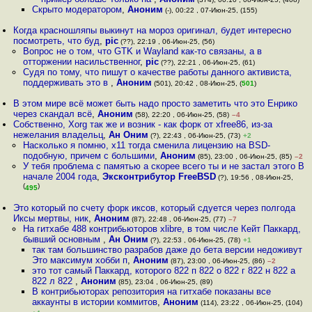
Скрыто модератором
,
Аноним
(-), 00:22 , 07-Июн-25, (155)
Когда красношляпы выкинут на мороз оригинал, будет интересно
посмотреть, что буд
,
pic
(??), 22:19 , 06-Июн-25, (56)
Вопрос не о том, что GTK и Wayland как-то связаны, а в
отторжении насильственног
,
pic
(??), 22:21 , 06-Июн-25, (61)
Судя по тому, что пишут о качестве работы данного активиста,
поддерживать это в
,
Аноним
(501), 20:42 , 08-Июн-25, (
501
)
В этом мире всё может быть надо просто заметить что это Енрико
через скандал всё
,
Аноним
(58), 22:20 , 06-Июн-25, (58)
–4
Собственно, Xorg так же и возник - как форк от xfree86, из-за
нежелания владельц
,
Ан Оним
(?), 22:43 , 06-Июн-25, (73)
+2
Насколько я помню, х11 тогда сменила лицензию на BSD-
подобную, причем с большими
,
Аноним
(85), 23:00 , 06-Июн-25, (85)
–2
У тебя проблема с памятью а скорее всего ты и не застал этого В
начале 2004 года
,
Эксконтрибутор FreeBSD
(?), 19:56 , 08-Июн-25,
(
)
495
Это который по счету форк иксов, который сдуется через полгода
Иксы мертвы, ник
,
Аноним
(87), 22:48 , 06-Июн-25, (77)
–7
На гитхабе 488 контрибьюторов xlibre, в том числе Кейт Паккард,
бывший основным
,
Ан Оним
(?), 22:53 , 06-Июн-25, (78)
+1
так там большинство разрабов даже до бета версии недоживут
Это максимум хобби п
,
Аноним
(87), 23:00 , 06-Июн-25, (86)
–2
это тот самый Паккард, которого 822 п 822 о 822 г 822 н 822 а
822 л 822
,
Аноним
(85), 23:04 , 06-Июн-25, (89)
В контрибьюторах репозитория на гитхабе показаны все
аккаунты в истории коммитов
,
Аноним
(114), 23:22 , 06-Июн-25, (104)