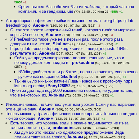
(
)
505
–2
Срямс вышел Разработчик был из Байкала, который частная
компания, и за гендиром
,
uis
(??), 22:45 , 09-Июн-25, (
555
)
+1
Автор форка не фиксил ошибки и активно _ломал_ xorg https gitlab
freedesktop o
,
Аноним
(120), 00:36 , 07-Июн-25, (162)
–3
О, так это просто непризнанный гений, которого гнобили мерзские
корпы Он всего л
,
Аноним
(170), 00:50 , 07-Июн-25, (170)
–3
У FreeDesktop такое уже не в первый раз, после этого раза
доверия к ним нет ни
,
Skullnet
(ok), 01:04 , 07-Июн-25, (174)
+2
https gitlab freedesktop org xorg xserver - merge_requests 1845в
результате вс
,
Аноним
(204), 05:26 , 07-Июн-25, (203)
+2
Сабж уже продемонстрировал полное непонимание, что и
почему делает код нвидии в
,
prokoudine
(ok), 14:40 , 07-Июн-25,
(287)
–2
NVidia драйвер хоть и работает, но он по качеству совершенно
рукожопый по сравне
,
Skullnet
(ok), 17:20 , 07-Июн-25, (330)
+1
Так не было никаких патчей Лишь черновики к протоколу https
lists x org archiv
,
iPony128052
(?), 16:52 , 07-Июн-25, (322)
Ну он за два года под 2000 изменений передал, не удивительно,
что в некоторых из
,
Аноним
(72), 09:50 , 07-Июн-25, (233)
+1
Инклюзивненько, чо Сие послужит нам уроком Если у вас паранойя,
это ещё не знач
,
Аноним
(169), 00:50 , 07-Июн-25, (169)
Теперь можно у Трампа финиансирование просить Только он не даст
- он за сокраще
,
Аноним
(182), 01:31 , 07-Июн-25, (182)
+1
Есть теория, что уровень воды в океане поднимается не из-за
таяния ледников, а и
,
prokoudine
(ok), 14:36 , 07-Июн-25, (283)
Хм думаю это несколько однобокое предположение Ведь
ледники тают из-за глобал
,
Аноним
(-), 14:55 , 07-Июн-25, (291)