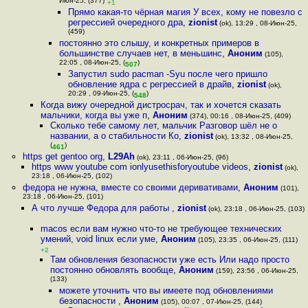
Июн-25, (377)
+1
Прямо какая-то чёрная магия У всех, кому не повезло с
регрессией очередного дра
,
zionist
(ok), 13:29 , 08-Июн-25,
(459)
постоянно это слышу, и конкретных примеров в
большинстве случаев нет, в меньшинс
,
Аноним
(105),
22:05 , 08-Июн-25, (
)
507
Запустил sudo pacman -Syu после чего пришло
обновление ядра с регрессией в драйв
,
zionist
(ok),
20:29 , 09-Июн-25, (
)
548
Когда вижу очередной дистросрач, так и хочется сказать
мальчики, когда вы уже п
,
Аноним
(374), 00:16 , 08-Июн-25, (409)
Сколько тебе самому лет, мальчик Разговор шёл не о
названии, а о стабильности Ко
,
zionist
(ok), 13:32 , 08-Июн-25,
(
)
461
https get gentoo org
,
L29Ah
(ok), 23:11 , 06-Июн-25, (96)
https www youtube com ionlyusethisforyoutube videos
,
zionist
(ok),
23:18 , 06-Июн-25, (102)
федора не нужна, вместе со своими деривативами
,
Аноним
(101),
23:18 , 06-Июн-25, (101)
А что лучше Федора для работы
,
zionist
(ok), 23:18 , 06-Июн-25, (103)
macos если вам нужно что-то не требующее технических
умений, void linux если уме
,
Аноним
(105), 23:35 , 06-Июн-25, (111)
+2
Там обновления безопасности уже есть Или надо просто
постоянно обновлять вообще
,
Аноним
(159), 23:56 , 06-Июн-25,
(133)
можете уточнить что вы имеете под обновлениями
безопасности
,
Аноним
(105), 00:07 , 07-Июн-25, (144)