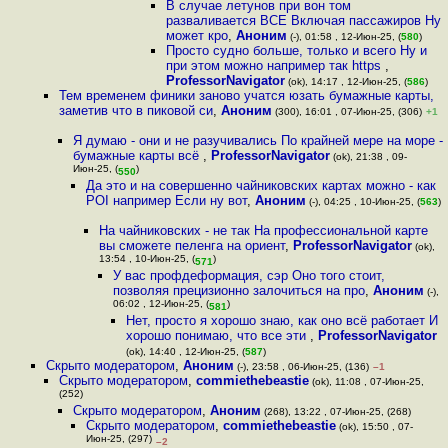
В случае летунов при вон том
разваливается ВСЕ Включая пассажиров Ну
может кро
,
Аноним
(-), 01:58 , 12-Июн-25, (
580
)
Просто судно больше, только и всего Ну и
при этом можно например так https
,
ProfessorNavigator
(ok), 14:17 , 12-Июн-25, (
586
)
Тем временем финики заново учатся юзать бумажные карты,
заметив что в пиковой си
,
Аноним
(300), 16:01 , 07-Июн-25, (306)
+1
Я думаю - они и не разучивались По крайней мере на море -
бумажные карты всё
,
ProfessorNavigator
(ok), 21:38 , 09-
Июн-25, (
)
550
Да это и на совершенно чайниковских картах можно - как
POI например Если ну вот
,
Аноним
(-), 04:25 , 10-Июн-25, (
563
)
На чайниковских - не так На профессиональной карте
вы сможете пеленга на ориент
,
ProfessorNavigator
(ok),
13:54 , 10-Июн-25, (
)
571
У вас профдеформация, сэр Оно того стоит,
позволяя прецизионно залочиться на про
,
Аноним
(-),
06:02 , 12-Июн-25, (
)
581
Нет, просто я хорошо знаю, как оно всё работает И
хорошо понимаю, что все эти
,
ProfessorNavigator
(ok), 14:40 , 12-Июн-25, (
587
)
Скрыто модератором
,
Аноним
(-), 23:58 , 06-Июн-25, (136)
–1
Скрыто модератором
,
commiethebeastie
(ok), 11:08 , 07-Июн-25,
(252)
Скрыто модератором
,
Аноним
(268), 13:22 , 07-Июн-25, (268)
Скрыто модератором
,
commiethebeastie
(ok), 15:50 , 07-
Июн-25, (297)
–2