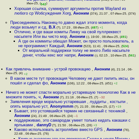
Июн-25, (
)
542
Хорошая ссылка, суммирует аргументы против Wayland из
любого ср Wобсуждения Xorg
,
Аноним
(374), 21:37 , 07-Июн-25, (374)
Присоединяюсь Наконец-то давно ждал этого момента, когда
люди возьмут и сд
,
B.X
(?), 17:23 , 08-Июн-25, (
487
)
+1
Отлично, и где ваши комиты Линку на свой пуллреквест
насыпете Или вы чисто мор
,
Аноним
(-), 19:00 , 08-Июн-25, (
491
)
А где он коммиты обещал Может, он просто пользователь, а
не программист Каждый
,
Аноним
(523), 11:41 , 09-Июн-25, (
524
)
От моральной поддержки толку не много Либо насыпьте
денег, чтобы кекс мог напри
,
Аноним
(-), 02:15 , 10-Июн-25, (
561
)
Как привлечь внимание - устрой провокацию
,
Аноним
(4), 21:14 , 06-
Июн-25, (4)
+2
В каком месте тут провокация Человеку не дают пилить иксы, он
пошёл и сделал фо
,
Аноним
(106), 12:22 , 08-Июн-25, (451)
+2
Ничего не может спасти морально устаревшую технологию Как в не
множите понять, ч
,
Аноним
(7), 21:16 , 06-Июн-25, (7)
–32
Заявления вроде морально устаревшая , луддиты , костыли ,
опять морально уст
,
Anonymmm
(?), 21:35 , 06-Июн-25, (17)
+19
Бывает, это устоявшийся термин не связанный с техникой
,
Аноним
(24), 21:49 , 06-Июн-25, (24)
–1
поддерживаю, это самародак умеет только кидать какашки с
ярлыками
,
dannyD
(?), 21:50 , 06-Июн-25, (26)
+3
Каково использовать астролябию вместо GPS
,
Аноним
(76),
22:48 , 06-Июн-25, (76)
Кривые аналогии это так прекрасно Сходи в центр Москвы