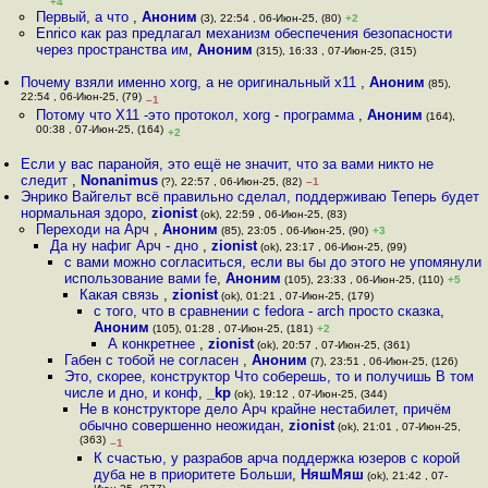
+4
Первый, а что
,
Аноним
(3), 22:54 , 06-Июн-25, (80)
+2
Enrico как раз предлагал механизм обеспечения безопасности
через пространства им
,
Аноним
(315), 16:33 , 07-Июн-25, (315)
Почему взяли именно xorg, а не оригинальный х11
,
Аноним
(85),
22:54 , 06-Июн-25, (79)
–1
Потому что X11 -это протокол, xorg - программа
,
Аноним
(164),
00:38 , 07-Июн-25, (164)
+2
Если у вас паранойя, это ещё не значит, что за вами никто не
следит
,
Nonanimus
(?), 22:57 , 06-Июн-25, (82)
–1
Энрико Вайгельт всё правильно сделал, поддерживаю Теперь будет
нормальная здоро
,
zionist
(ok), 22:59 , 06-Июн-25, (83)
Переходи на Арч
,
Аноним
(85), 23:05 , 06-Июн-25, (90)
+3
Да ну нафиг Арч - дно
,
zionist
(ok), 23:17 , 06-Июн-25, (99)
с вами можно согласиться, если вы бы до этого не упомянули
использование вами fe
,
Аноним
(105), 23:33 , 06-Июн-25, (110)
+5
Какая связь
,
zionist
(ok), 01:21 , 07-Июн-25, (179)
с того, что в сравнении с fedora - arch просто сказка
,
Аноним
(105), 01:28 , 07-Июн-25, (181)
+2
А конкретнее
,
zionist
(ok), 20:57 , 07-Июн-25, (361)
Габен с тобой не согласен
,
Аноним
(7), 23:51 , 06-Июн-25, (126)
Это, скорее, конструктор Что соберешь, то и получишь В том
числе и дно, и конф
,
_kp
(ok), 19:12 , 07-Июн-25, (344)
Не в конструкторе дело Арч крайне нестабилет, причём
обычно совершенно неожидан
,
zionist
(ok), 21:01 , 07-Июн-25,
(363)
–1
К счастью, у разрабов арча поддержка юзеров с корой
дуба не в приоритете Больши
,
НяшМяш
(ok), 21:42 , 07-