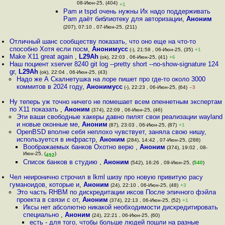
08-Июн-25, (404)
+1
Pam и tspd очень нужны Их надо поддерживать
Pam даёт библиотеку для авторизации
,
Аноним
(207), 07:10 , 07-Июн-25, (211)
Отличный шанс сообществу показать, что оно еще на что-то
способно Хотя если посм
,
Анонимусс
(-), 21:58 , 06-Июн-25, (35)
+1
Make X11 great again
,
L29Ah
(ok), 22:03 , 06-Июн-25, (41)
+6
Наш поциент xserver 8240 git log --pretty short --no-show-signature 124
gr
,
L29Ah
(ok), 22:04 , 06-Июн-25, (43)
Надо же А Скалнетушка на лоре пишет про где-то около 3000
коммитов в 2024 году
,
Анонимусс
(-), 22:23 , 06-Июн-25, (64)
–3
Ну теперь уж точно ничего не помешает всем опеннетным экспертам
по X11 показать
,
Аноним
(374), 22:09 , 06-Июн-25, (46)
Эти ваши свободные хакеры давно пилят свои реализации wayland
и новые оконные ме
,
Аноним
(87), 23:03 , 06-Июн-25, (87)
+1
OpenBSD вполне себя неплохо чувствует, заняла свою нишу,
используется в инфрастр
,
Аноним
(284), 14:42 , 07-Июн-25, (288)
Воображаемых банков Охотно верю
,
Аноним
(374), 19:02 , 08-
Июн-25, (
)
492
Список банков в студию
,
Аноним
(542), 16:26 , 09-Июн-25, (
540
)
Чел неиронично строчил в lkml шизу про новую привитую расу
гуманоидов, которые и
,
Аноним
(24), 22:10 , 06-Июн-25, (48)
+3
Это часть RHBM по дискредитации иксов После эпичного фэйла
проекта в связи с от
,
Аноним
(374), 22:13 , 06-Июн-25, (52)
+1
Иксы нет абсолютно никакой необходимости дискредитировать
специально
,
Аноним
(24), 22:21 , 06-Июн-25, (60)
есть - для того, чтобы больше людей пошли на разные