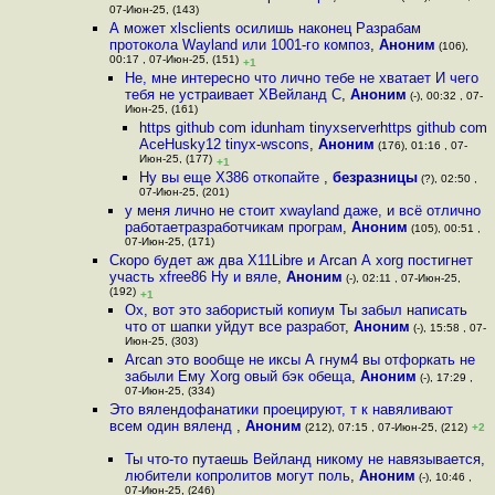
07-Июн-25, (143)
А может xlsclients осилишь наконец Разрабам
протокола Wayland или 1001-го композ
,
Аноним
(106),
00:17 , 07-Июн-25, (151)
+1
Не, мне интересно что лично тебе не хватает И чего
тебя не устраивает ХВейланд С
,
Аноним
(-), 00:32 , 07-
Июн-25, (161)
https github com idunham tinyxserverhttps github com
AceHusky12 tinyx-wscons
,
Аноним
(176), 01:16 , 07-
Июн-25, (177)
+1
Ну вы еще X386 откопайте
,
безразницы
(?), 02:50 ,
07-Июн-25, (201)
у меня лично не стоит xwayland даже, и всё отлично
работаетразработчикам програм
,
Аноним
(105), 00:51 ,
07-Июн-25, (171)
Скоро будет аж два X11Libre и Arcan А xorg постигнет
участь xfree86 Ну и вяле
,
Аноним
(-), 02:11 , 07-Июн-25,
(192)
+1
Ох, вот это забористый копиум Ты забыл написать
что от шапки уйдут все разработ
,
Аноним
(-), 15:58 , 07-
Июн-25, (303)
Arcan это вообще не иксы А гнум4 вы отфоркать не
забыли Ему Xorg овый бэк обеща
,
Аноним
(-), 17:29 ,
07-Июн-25, (334)
Это вялендофанатики проецируют, т к навяливают
всем один вяленд
,
Аноним
(212), 07:15 , 07-Июн-25, (212)
+2
Ты что-то путаешь Вейланд никому не навязывается,
любители копролитов могут поль
,
Аноним
(-), 10:46 ,
07-Июн-25, (246)