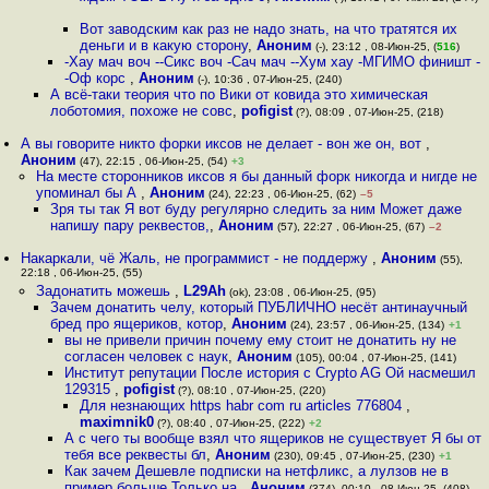
Вот заводским как раз не надо знать, на что тратятся их
деньги и в какую сторону
,
Аноним
(-), 23:12 , 08-Июн-25, (
516
)
-Хау мач воч --Сикс воч -Сач мач --Хум хау -МГИМО финишт -
-Оф корс
,
Аноним
(-), 10:36 , 07-Июн-25, (240)
А всё-таки теория что по Вики от ковида это химическая
лоботомия, похоже не совс
,
pofigist
(?), 08:09 , 07-Июн-25, (218)
А вы говорите никто форки иксов не делает - вон же он, вот
,
Аноним
(47), 22:15 , 06-Июн-25, (54)
+3
На месте сторонников иксов я бы данный форк никогда и нигде не
упоминал бы А
,
Аноним
(24), 22:23 , 06-Июн-25, (62)
–5
Зря ты так Я вот буду регулярно следить за ним Может даже
напишу пару реквестов,
,
Аноним
(57), 22:27 , 06-Июн-25, (67)
–2
Накаркали, чё Жаль, не программист - не поддержу
,
Аноним
(55),
22:18 , 06-Июн-25, (55)
Задонатить можешь
,
L29Ah
(ok), 23:08 , 06-Июн-25, (95)
Зачем донатить челу, который ПУБЛИЧНО несёт антинаучный
бред про ящериков, котор
,
Аноним
(24), 23:57 , 06-Июн-25, (134)
+1
вы не привели причин почему ему стоит не донатить ну не
согласен человек с наук
,
Аноним
(105), 00:04 , 07-Июн-25, (141)
Институт репутации После история с Crypto AG Ой насмешил
129315
,
pofigist
(?), 08:10 , 07-Июн-25, (220)
Для незнающих https habr com ru articles 776804
,
maximnik0
(?), 08:40 , 07-Июн-25, (222)
+2
А с чего ты вообще взял что ящериков не существует Я бы от
тебя все реквесты бл
,
Аноним
(230), 09:45 , 07-Июн-25, (230)
+1
Как зачем Дешевле подписки на нетфликс, а лулзов не в
пример больше Только на
,
Аноним
(374), 00:10 , 08-Июн-25, (408)