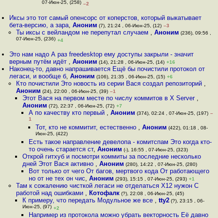
07-Июн-25, (258)
–2
Иксы это тот самый опенсорс от коперстов, который выкатывает
бета-версию, а зара
,
Аноним
(7), 21:24 , 06-Июн-25, (12)
–3
Ты иксы с вейландом не перепутал случаем
,
Аноним
(236), 09:56 ,
07-Июн-25, (236)
+4
Это нам надо А раз freedesktop ему доступы закрыли - значит
верным путём идёт
,
Аноним
(14), 21:28 , 06-Июн-25, (14)
+16
Наконец-то, давно напрашивается Ещё бы почистили протокол от
легаси, и вообще б
,
Аноним
(106), 21:35 , 06-Июн-25, (15)
+6
Кто почистили Это новость из серии Вася создал репозиторий
,
Аноним
(24), 22:00 , 06-Июн-25, (39)
–1
Этот Вася на первом месте по числу коммитов в X Server
,
Аноним
(72), 22:37 , 06-Июн-25, (72)
+7
А по качеству кто первый
,
Аноним
(374), 02:24 , 07-Июн-25, (197)
–
1
Тот, кто не коммитит, естественно
,
Аноним
(422), 01:18 , 08-
Июн-25, (422)
Есть такое направление девелопа - комитспам Это когда кто-
то очень старается ст
,
Аноним
(-), 16:55 , 07-Июн-25, (323)
Открой гитхуб и посмотри коммиты за последние несколько
дней Этот Вася активно
,
Аноним
(280), 14:22 , 07-Июн-25, (280)
Вот только от чего От багов, мертвого кода От работающего
но от не тех он чис
,
Аноним
(293), 15:15 , 07-Июн-25, (293)
+1
Там к сожалению чисткой легаси не отделаться X12 нужон С
работой над ошибками
,
Котофалк
(?), 22:08 , 06-Июн-25, (45)
К примеру, что передать Модульное же все
,
tty2
(?), 23:15 , 06-
Июн-25, (97)
+2
Например из протокола можно убрать векторность Её давно