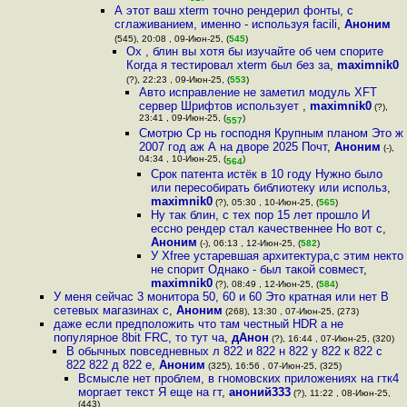
А этот ваш xterm точно рендерил фонты, с
сглаживанием, именно - используя facili
,
Аноним
(545), 20:08 , 09-Июн-25, (
545
)
Ох , блин вы хотя бы изучайте об чем спорите
Когда я тестировал xterm был без за
,
maximnik0
(?), 22:23 , 09-Июн-25, (
553
)
Авто исправление не заметил модуль XFT
сервер Шрифтов использует
,
maximnik0
(?),
23:41 , 09-Июн-25, (
)
557
Смотрю Ср нь господня Крупным планом Это ж
2007 год аж А на дворе 2025 Почт
,
Аноним
(-),
04:34 , 10-Июн-25, (
)
564
Срок патента истёк в 10 году Нужно было
или пересобирать библиотеку или использ
,
maximnik0
(?), 05:30 , 10-Июн-25, (
565
)
Ну так блин, с тех пор 15 лет прошло И
ессно рендер стал качественнее Но вот с
,
Аноним
(-), 06:13 , 12-Июн-25, (
582
)
У Xfree устаревшая архитектура,с этим некто
не спорит Однако - был такой совмест
,
maximnik0
(?), 08:49 , 12-Июн-25, (
584
)
У меня сейчас 3 монитора 50, 60 и 60 Это кратная или нет В
сетевых магазинах с
,
Аноним
(268), 13:30 , 07-Июн-25, (273)
даже если предположить что там честный HDR а не
популярное 8bit FRC, то тут ча
,
дАнон
(?), 16:44 , 07-Июн-25, (320)
В обычных повседневных л 822 и 822 н 822 у 822 к 822 с
822 822 д 822 е
,
Аноним
(325), 16:56 , 07-Июн-25, (325)
Всмысле нет проблем, в гномовских приложениях на гтк4
моргает текст Я еще на гт
,
аноний333
(?), 11:22 , 08-Июн-25,
(443)