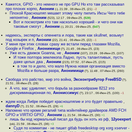
Кажется, GPIO - это немного не про GPU Но кто там рассказывал
про плохих корпо
,
Аноним
(-), 21:39 , 06-Июн-25, (21)
–2
Плохой Красношляп мешает этому челу пилить Иксы Чего тебе
непонятно
,
Аноним
(523), 12:17 , 09-Июн-25, (
528
)
Вот и посмотрим кто там насколько хороший - и чего они как
таковые смогут
,
Аноним
(-), 20:21 , 09-Июн-25, (
547
)
надеюсь, эксперты с опеннета и лора, такие как skullnet, возьмут
под козырек и п
,
Аноним
(22), 21:41 , 06-Июн-25, (22)
–1
У меня при этих словах сразу же встали перед глазами Mozilla,
Google и Firefox
,
Анонимище
(?), 21:45 , 06-Июн-25, (23)
Уже есть движок Goanna, не
,
Аноним
(107), 23:28 , 06-Июн-25, (107)
И тоже полтора землекопа Ладно, пусть талантливых, пусть
даже целых два
,
Аноним
(215), 07:52 , 07-Июн-25, (215)
в том то и дело, что мало Нужна новая организация вместо
Mozilla и больше разра
,
Анонимище
(?), 11:48 , 07-Июн-25, (260)
Свобода это рабство, мир это война
,
Эксконтрибутор FreeBSD
(?),
21:51 , 06-Июн-25, (28)
А что, вас удивляет, что борьба за разнообразие 8212 это
дискриминационная по
,
Анониссимус
(?), 23:17 , 06-Июн-25, (100)
–1
ждем когда Либре победит красношляпие и это будет правильно
,
dannyD
(?), 21:52 , 06-Июн-25, (29)
+6
Напомню что кроме регалий типа мэйнтейнер драйверов AMD FCH
GPIO и VIRTIO GPIO
,
Аноним
(-), 21:54 , 06-Июн-25, (30)
+1
лишь бы код нормальный писал да будь он хоть из рф
,
12yoexpert
(ok), 21:59 , 06-Июн-25, (36)
+3
Судя по коммитам - не пишет gitlab freedesktop org xorg xserver -