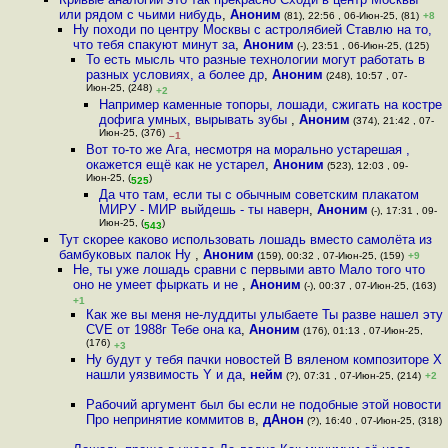
или рядом с чьими нибудь
,
Аноним
(81), 22:56 , 06-Июн-25, (81)
+8
Ну походи по центру Москвы с астролябией Ставлю на то,
что тебя спакуют минут за
,
Аноним
(-), 23:51 , 06-Июн-25, (125)
То есть мысль что разные технологии могут работать в
разных условиях, а более др
,
Аноним
(248), 10:57 , 07-
Июн-25, (248)
+2
Например каменные топоры, лошади, сжигать на костре
дофига умных, вырывать зубы
,
Аноним
(374), 21:42 , 07-
Июн-25, (376)
–1
Вот то-то же Ага, несмотря на морально устарешая ,
окажется ещё как не устарел
,
Аноним
(523), 12:03 , 09-
Июн-25, (
)
525
Да что там, если ты с обычным советским плакатом
МИРУ - МИР выйдешь - ты наверн
,
Аноним
(-), 17:31 , 09-
Июн-25, (
)
543
Тут скорее каково использовать лошадь вместо самолёта из
бамбуковых палок Ну
,
Аноним
(159), 00:32 , 07-Июн-25, (159)
+9
Не, ты уже лошадь сравни с первыми авто Мало того что
оно не умеет фыркать и не
,
Аноним
(-), 00:37 , 07-Июн-25, (163)
+1
Как же вы меня не-луддиты улыбаете Ты разве нашел эту
CVE от 1988г Тебе она ка
,
Аноним
(176), 01:13 , 07-Июн-25,
(176)
+3
Ну будут у тебя пачки новостей В вяленом композиторе X
нашли уязвимость Y и да
,
нейм
(?), 07:31 , 07-Июн-25, (214)
+2
Рабочий аргумент был бы если не подобные этой новости
Про непринятие коммитов в
,
дАнон
(?), 16:40 , 07-Июн-25, (318)