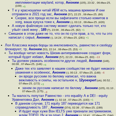
имплементации wayland, котор
,
Аноним
(105), 23:32 , 06-Июн-25,
(109)
+5
Т е у красношапки читай ИБМ есть машина времени И они
отправили в 2021 год зас
,
Аноним
(57), 22:25 , 06-Июн-25, (66)
Скорее, все проще если вы зафигачите столько комитов в
xorg, ваша кукуха тоже к
,
Аноним
(-), 03:13 , 08-Июн-25, (426)
А новую файловую систему может сделать только тот, кто
убьёт своб жену
,
189
(?), 23:06 , 06-Июн-25, (92)
+1
Смешное в этом даже не то, что он по сути прав, а то, что ты это
написал с серьё
,
Аноним
(-), 14:24 , 07-Июн-25, (281)
+1
Лол Классика жанра борцы за инклюзивность, равенство и свободу
блокируют, тр
,
Аноним
(53), 22:14 , 06-Июн-25, (53)
+9
Ты вообще читал новость Шизик-антипрививочник создает форк,
который будет избавл
,
Аноним
(57), 22:23 , 06-Июн-25, (63)
–13
Ты должен уважать особенности других людей
,
Аноним
(146),
00:08 , 07-Июн-25, (146)
+5
Даже тех кто заявляет в нашем сообществе не будет никакого
уважения к особеннос
,
Аноним
(-), 00:13 , 07-Июн-25, (148)
–6
он вроде русским по белому написал, что важна
вежливость и скилы, на остальное н
,
12yoexpert
(ok), 00:52 ,
07-Июн-25, (172)
+3
зачем он русским написал по белому
,
Аноним
(105), 01:10 ,
07-Июн-25, (175)
–3
Ты малость попутал Равенство - это equality А в DEI - equity
Уравниловка Дал
,
Аноним
(-), 02:18 , 07-Июн-25, (193)
+1
В данном случае, 171 equity 187 переводится как 171
справедливость 187
,
Аноним
(374), 02:36 , 07-Июн-25, (199)
И будет еще хуже Вон IELTS уже признали экстремизмом,
ждем TOEFL Ну и за одно J
,
Аноним
(-), 10:41 , 07-Июн-25, (244)