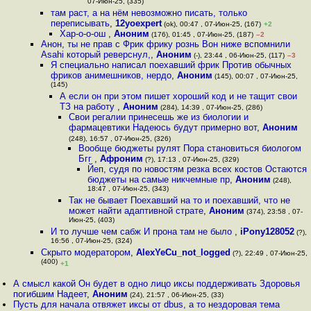
07-Июн-25, (335)
там раст, а на нём невозможно писать, только
переписывать
,
12yoexpert
(ok), 00:47 , 07-Июн-25, (167)
+2
Хар-о-о-ош
,
Аноним
(176), 01:45 , 07-Июн-25, (187)
–2
Анон, ты не прав с Фрик фрику рознь Вон ниже вспомнили
Asahi который реверснул,
,
Аноним
(-), 23:44 , 06-Июн-25, (117)
–3
Я специально написал поехавший фрик Против обычных
фриков анимешников, нердо
,
Аноним
(145), 00:07 , 07-Июн-25,
(145)
А если он при этом пишет хороший код и не тащит свои
ТЗ на работу
,
Аноним
(284), 14:39 , 07-Июн-25, (286)
Свои регалии принесешь же из биологии и
фармацевтики Надеюсь будут примерно вот
,
Аноним
(248), 16:57 , 07-Июн-25, (326)
Вообще бюджеты рулят Пора становиться биологом
Бгг
,
Афроним
(?), 17:13 , 07-Июн-25, (329)
Йеп, судя по новостям резка всех костов Остаются
бюджеты на самые никчемные пр
,
Аноним
(248),
18:47 , 07-Июн-25, (343)
Так не бывает Поехавший на то и поехавший, что не
может найти адаптивной страте
,
Аноним
(374), 23:58 , 07-
Июн-25, (403)
И то лучше чем сабж И прона там не было
,
iPony128052
(?),
16:56 , 07-Июн-25, (324)
Скрыто модератором
,
AlexYeCu_not_logged
(?), 22:49 , 07-Июн-25,
(400)
+1
А смысл какой Он будет в одно лицо иксы поддерживать Здоровья
погибшим Надеет
,
Аноним
(24), 21:57 , 06-Июн-25, (33)
Пусть для начала отвяжет иксы от dbus, а то нездоровая тема