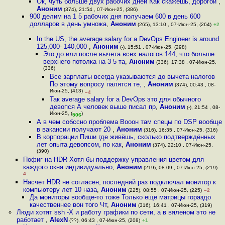
Ок, чуть больше двух рабочих дней Как скажешь, дорогой
,
Аноним
(374), 21:54 , 07-Июн-25, (386)
900 делим на 1 5 рабочих дня получаем 600 в день 600
долларов в день умножа
,
Аноним
(265), 13:10 , 07-Июн-25, (264)
+2
In the US, the average salary for a DevOps Engineer is around
125,000- 140,000
,
Аноним
(-), 15:51 , 07-Июн-25, (298)
Это до или после вычета всех налогов 144, что больше
верхнего потолка на 3 5 та
,
Аноним
(336), 17:38 , 07-Июн-25,
(336)
Все зарплаты всегда указываются до вычета налогов
По этому вопросу палятся те,
,
Аноним
(374), 00:43 , 08-
Июн-25, (413)
–4
Так average salary for a DevOps это для обычного
девопся А человек выше писал пр
,
Аноним
(-), 21:54 , 08-
Июн-25, (
)
506
А в чем собссно проблема Вооон там спецы по DSP вообще
в вакансии получают 20
,
Аноним
(316), 16:35 , 07-Июн-25, (316)
В корпорации Пиши где живёшь, сколько подтверждённых
лет опыта девопсом, по как
,
Аноним
(374), 22:10 , 07-Июн-25,
(390)
Пофиг на HDR Хотя бы поддержку управления цветом для
каждого окна индивидуально
,
Аноним
(219), 08:09 , 07-Июн-25, (219)
–
4
Насчет HDR не согласен, последний раз подключал монитор к
компьютеру лет 10 наза
,
Аноним
(225), 08:55 , 07-Июн-25, (225)
–2
Да мониторы вообще-то тоже Только еще матрицы гораздо
качественнее вон того Чт
,
Аноним
(316), 16:41 , 07-Июн-25, (319)
Люди хотят ssh -X и работу графики по сети, а в вяленом это не
работает
,
AlexN
(??), 06:43 , 07-Июн-25, (208)
+1