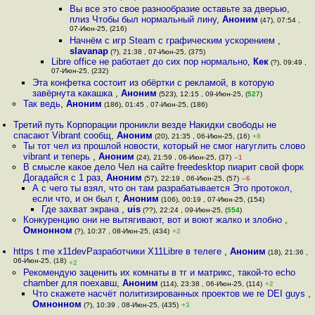
Вы все это свое разнообразие оставьте за дверью,
плиз Чтобы был нормальный лину
,
Аноним
(47), 07:54 ,
07-Июн-25, (216)
Начнём с игр Steam с графическим ускорением
,
slavanap
(?), 21:38 , 07-Июн-25, (375)
Libre office не работает до сих пор нормально
,
Кек
(?), 09:49 ,
07-Июн-25, (232)
Эта конфетка состоит из обёртки с рекламой, в которую
завёрнута какaшка
,
Аноним
(523), 12:15 , 09-Июн-25, (
527
)
Так ведь
,
Аноним
(186), 01:45 , 07-Июн-25, (186)
Третий путь Корпорации проникли везде Накидки свободы не
спасают Vibrant сообщ
,
Аноним
(20), 21:35 , 06-Июн-25, (16)
+8
Ты тот чел из прошлой новости, который не смог нагуглить слово
vibrant и теперь
,
Аноним
(24), 21:59 , 06-Июн-25, (37)
–1
В смысле какое дело Чел на сайте freedesktop пиарит свой форк
Догадайся с 1 раз
,
Аноним
(57), 22:19 , 06-Июн-25, (57)
–6
А с чего ты взял, что он там разрабатывается Это протокол,
если что, и он был г
,
Аноним
(106), 00:19 , 07-Июн-25, (154)
Где захват экрана
,
uis
(??), 22:24 , 09-Июн-25, (
554
)
Конкуренцию они не вытягивают, вот и воют жалко и злобно
,
Омнонном
(?), 10:37 , 08-Июн-25, (434)
+2
https t me x11devРазработчики X11Libre в телеге
,
Аноним
(18), 21:36 ,
06-Июн-25, (18)
+2
Рекомендую заценить их комнаты в тг и матрикс, такой-то echo
chamber для поехавш
,
Аноним
(114), 23:38 , 06-Июн-25, (114)
+2
Что скажете насчёт политизированных проектов we re DEI guys
,
Омнонном
(?), 10:39 , 08-Июн-25, (435)
+3