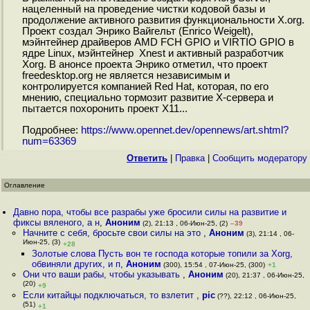
нацеленный на проведение чистки кодовой базы и
продолжение активного развития функциональности X.org.
Проект создал Энрико Вайгельт (Enrico Weigelt),
мэйнтейнер драйверов AMD FCH GPIO и VIRTIO GPIO в
ядре Linux, мэйнтейнер Xnest и активный разработчик
Xorg. В анонсе проекта Энрико отметил, что проект
freedesktop.org не является независимым и
контролируется компанией Red Hat, которая, по его
мнению, специально тормозит развитие X-сервера и
пытается похоронить проект X11...
Подробнее:
https://www.opennet.dev/opennews/art.shtml?
num=63369
Ответить
|
Правка
|
Cообщить модератору
Оглавление
Давно пора, чтобы все разрабы уже бросили силы на развитие и
фиксы вяленого, а н
,
Аноним
(2), 21:13 , 06-Июн-25, (2)
–39
Начните с себя, бросьте свои силы на это
,
Аноним
(3), 21:14 , 06-
Июн-25, (3)
+28
Золотые слова Пусть вон те господа которые топили за Xorg,
обвиняли других, и п
,
Аноним
(300), 15:54 , 07-Июн-25, (300)
+1
Они что ваши рабы, чтобы указывать
,
Аноним
(20), 21:37 , 06-Июн-25,
(20)
+9
Если китайцы подключаться, то взлетит
,
pic
(??), 22:12 , 06-Июн-25,
(51)
+1