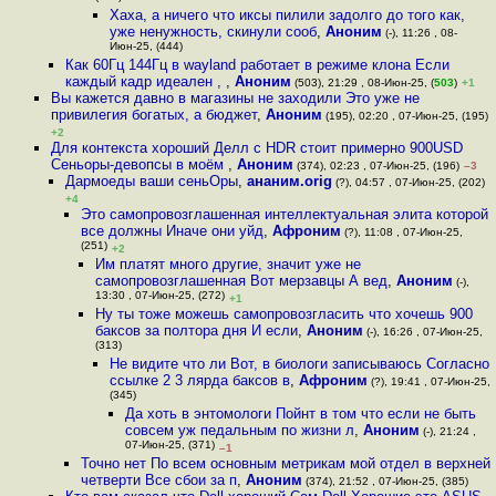
Хаха, а ничего что иксы пилили задолго до того как,
уже ненужность, скинули сооб
,
Аноним
(-), 11:26 , 08-
Июн-25, (444)
Как 60Гц 144Гц в wayland работает в режиме клона Если
каждый кадр идеален ,
,
Аноним
(503), 21:29 , 08-Июн-25, (
503
)
+1
Вы кажется давно в магазины не заходили Это уже не
привилегия богатых, а бюджет
,
Аноним
(195), 02:20 , 07-Июн-25, (195)
+2
Для контекста хороший Делл с HDR стоит примерно 900USD
Сеньоры-девопсы в моём
,
Аноним
(374), 02:23 , 07-Июн-25, (196)
–3
Дармоеды ваши сеньОры
,
ананим.orig
(?), 04:57 , 07-Июн-25, (202)
+4
Это самопровозглашенная интеллектуальная элита которой
все должны Иначе они уйд
,
Афроним
(?), 11:08 , 07-Июн-25,
(251)
+2
Им платят много другие, значит уже не
самопровозглашенная Вот мерзавцы А вед
,
Аноним
(-),
13:30 , 07-Июн-25, (272)
+1
Ну ты тоже можешь самопровозгласить что хочешь 900
баксов за полтора дня И если
,
Аноним
(-), 16:26 , 07-Июн-25,
(313)
Не видите что ли Вот, в биологи записываюсь Согласно
ссылке 2 3 лярда баксов в
,
Афроним
(?), 19:41 , 07-Июн-25,
(345)
Да хоть в энтомологи Пойнт в том что если не быть
совсем уж педальным по жизни л
,
Аноним
(-), 21:24 ,
07-Июн-25, (371)
–1
Точно нет По всем основным метрикам мой отдел в верхней
четверти Все сбои за п
,
Аноним
(374), 21:52 , 07-Июн-25, (385)