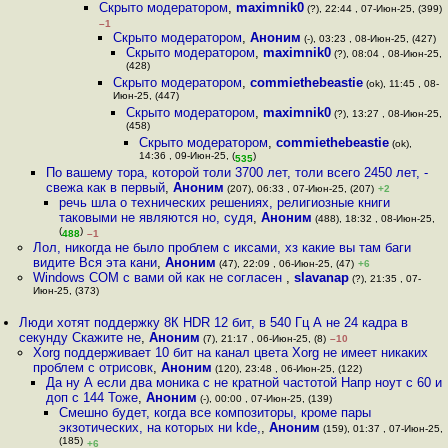
Скрыто модератором
,
maximnik0
(?), 22:44 , 07-Июн-25, (399)
–1
Скрыто модератором
,
Аноним
(-), 03:23 , 08-Июн-25, (427)
Скрыто модератором
,
maximnik0
(?), 08:04 , 08-Июн-25,
(428)
Скрыто модератором
,
commiethebeastie
(ok), 11:45 , 08-
Июн-25, (447)
Скрыто модератором
,
maximnik0
(?), 13:27 , 08-Июн-25,
(458)
Скрыто модератором
,
commiethebeastie
(ok),
14:36 , 09-Июн-25, (
)
535
По вашему тора, которой толи 3700 лет, толи всего 2450 лет, -
свежа как в первый
,
Аноним
(207), 06:33 , 07-Июн-25, (207)
+2
речь шла о технических решениях, религиозные книги
таковыми не являются но, судя
,
Аноним
(488), 18:32 , 08-Июн-25,
(
)
488
–1
Лол, никогда не было проблем с иксами, хз какие вы там баги
видите Вся эта кани
,
Аноним
(47), 22:09 , 06-Июн-25, (47)
+6
Windows COM с вами ой как не согласен
,
slavanap
(?), 21:35 , 07-
Июн-25, (373)
Люди хотят поддержку 8К HDR 12 бит, в 540 Гц А не 24 кадра в
секунду Скажите не
,
Аноним
(7), 21:17 , 06-Июн-25, (8)
–10
Xorg поддерживает 10 бит на канал цвета Xorg не имеет никаких
проблем с отрисовк
,
Аноним
(120), 23:48 , 06-Июн-25, (122)
Да ну А если два моника с не кратной частотой Напр ноут с 60 и
доп с 144 Тоже
,
Аноним
(-), 00:00 , 07-Июн-25, (139)
Смешно будет, когда все композиторы, кроме пары
экзотических, на которых ни kde,
,
Аноним
(159), 01:37 , 07-Июн-25,
(185)
+6