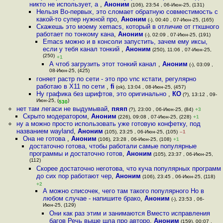
никто не использует, а
,
Аноним
(106), 23:54 , 06-Июн-25, (131)
Нельзя Во-первых, это сломает обратную совместимость с
какой-то супер нужной про
,
Аноним
(-), 00:40 , 07-Июн-25, (165)
Скажешь это моему xemacs, который в отличие от гткшного
работает по тонкому кана
,
Аноним
(-), 02:09 , 07-Июн-25, (191)
Emacs можно и в консоли запустить, зачем ему иксы,
если у тебя канал тонкий
,
Аноним
(250), 11:06 , 07-Июн-25,
(250)
+1
А чтоб загрузить этот тонкий канал
,
Аноним
(-), 03:09 ,
08-Июн-25, (425)
гоняет растр по сети - это про vnc кстати, регулярно
работаю в X11 по сети
,
fi
(ok), 13:04 , 08-Июн-25, (457)
Ну графика без шрифтов, это оригинально
,
КО
(?), 13:12 , 09-
Июн-25, (
)
530
нет там легаси не выдумывай
,
пяяп
(?), 23:00 , 06-Июн-25, (84)
+3
Скрыто модератором
,
Аноним
(226), 09:08 , 07-Июн-25, (228)
+1
ну а можно просто использовать уже готовую конфетку, под
названием wayland
,
Аноним
(105), 23:25 , 06-Июн-25, (105)
–1
Она не готова
,
Аноним
(106), 23:28 , 06-Июн-25, (108)
+1
достаточно готова, чтобы работали самые популярные
программы и достаточно готов
,
Аноним
(105), 23:37 , 06-Июн-25,
(112)
Скорее достаточно неготова, что куча популярных программ
до сих пор работают чер
,
Аноним
(106), 23:45 , 06-Июн-25, (118)
+2
А можно списочек, чего там такого популярного Но в
любом случае - напишите брако
,
Аноним
(-), 23:53 , 06-
Июн-25, (129)
Они как раз этим и занимаются Вместо исправления
багов Речь выше шла про авторо
,
Аноним
(159), 00:07 ,