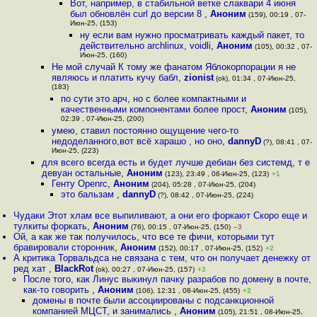
Вот, например, в стабильной ветке слаквари 4 июня
был обновлён curl до версии 8
,
Аноним
(159), 00:19 , 07-
Июн-25, (153)
ну если вам нужно просматривать каждый пакет, то
действительно archlinux, voidli
,
Аноним
(105), 00:32 , 07-
Июн-25, (160)
Не мой случай К тому же фанатом Яблокорпорации я не
являюсь и платить кучу бабл
,
zionist
(ok), 01:34 , 07-Июн-25,
(183)
по сути это арч, но с более компактными и
качественными компонентами более прост
,
Аноним
(105),
02:39 , 07-Июн-25, (200)
умею, ставил постоянно ощущение чего-то
недоделанного,вот всё харашо , но оно
,
dannyD
(?), 08:41 , 07-
Июн-25, (223)
для всего всегда есть и будет лучше дебиан без системд, т е
девуан остальные
,
Аноним
(123), 23:49 , 06-Июн-25, (123)
+1
Генту Openrc
,
Аноним
(204), 05:28 , 07-Июн-25, (204)
это бальзам
,
dannyD
(?), 08:42 , 07-Июн-25, (224)
Чудаки Этот хлам все выпиливают, а они его форкают Скоро еще и
тулкиты форкать
,
Аноним
(76), 00:15 , 07-Июн-25, (150)
–3
Ой, а как же так получилось, что все те фичи, которыми тут
бравировали сторонник
,
Аноним
(152), 00:17 , 07-Июн-25, (152)
+2
А критика Торвальдса не связана с тем, что он получает денежку от
ред хат
,
BlackRot
(ok), 00:27 , 07-Июн-25, (157)
+3
После того, как Линус выкинул пачку разрабов по домену в почте,
как-то говорить
,
Аноним
(106), 12:31 , 08-Июн-25, (455)
+2
домены в почте были ассоциированы с подсанкционной
компанией МЦСТ, и занимались
,
Аноним
(105), 21:51 , 08-Июн-25,