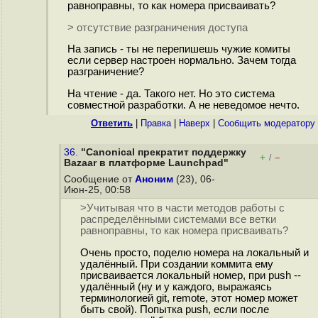
равноправны, то как номера присваивать?
> отсутствие разграничения доступа
На запись - ты не перепишешь чужие комиты
если сервер настроен нормально. Зачем тогда
разграничение?
На чтение - да. Такого нет. Но это система
совместной разработки. А не неведомое нечто.
Ответить
|
Правка
|
Наверх
|
Cообщить модератору
36.
"Canonical прекратит поддержку
+
–
/
Bazaar в платформе Launchpad"
Сообщение от
Аноним
(23), 06-
Июн-25, 00:58
>Учитывая что в части методов работы с
распределёнными системами все ветки
равноправны, то как номера присваивать?
Очень просто, поделю номера на локальный и
удалённый. При создании коммита ему
присваивается локальный номер, при push --
удалённый (ну и у каждого, выражаясь
терминологией git, remote, этот номер может
быть свой). Попытка push, если после