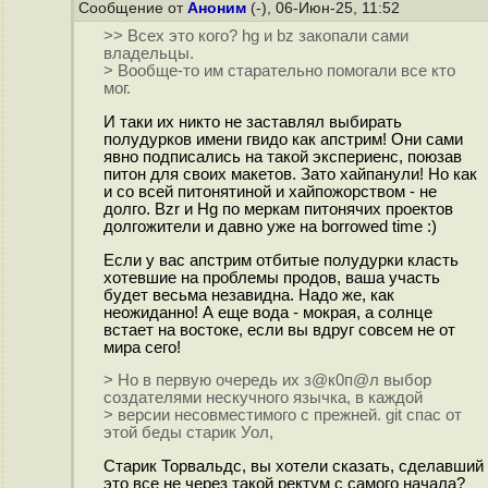
Сообщение от
Аноним
(-), 06-Июн-25, 11:52
>> Всех это кого? hg и bz закопали сами
владельцы.
> Вообще-то им старательно помогали все кто
мог.
И таки их никто не заставлял выбирать
полудурков имени гвидо как апстрим! Они сами
явно подписались на такой экспериенс, поюзав
питон для своих макетов. Зато хайпанули! Но как
и со всей питонятиной и хайпожорством - не
долго. Bzr и Hg по меркам питонячих проектов
долгожители и давно уже на borrowed time :)
Если у вас апстрим отбитые полудурки класть
хотевшие на проблемы продов, ваша участь
будет весьма незавидна. Надо же, как
неожиданно! А еще вода - мокрая, а солнце
встает на востоке, если вы вдруг совсем не от
мира сего!
> Но в первую очередь их з@к0п@л выбор
создателями нескучного язычка, в каждой
> версии несовместимого с прежней. git спас от
этой беды старик Уол,
Старик Торвальдс, вы хотели сказать, сделавший
это все не через такой ректум с самого начала?