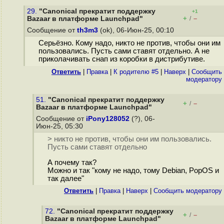
29.
"Canonical прекратит поддержку
+1
+
–
Bazaar в платформе Launchpad"
/
Сообщение от
th3m3
(ok), 06-Июн-25, 00:10
Серьёзно. Кому надо, никто не против, чтобы они им
пользовались. Пусть сами ставят отдельно. А не
приколачивать снап из коробки в дистрибутиве.
Ответить
|
Правка
|
К родителю #5
|
Наверх
|
Cообщить
модератору
51.
"Canonical прекратит поддержку
+
–
/
Bazaar в платформе Launchpad"
Сообщение от
iPony128052
(?), 06-
Июн-25, 05:30
> никто не против, чтобы они им пользовались.
Пусть сами ставят отдельно
А почему так?
Можно и так "кому не надо, тому Debian, PopOS и
так далее"
Ответить
|
Правка
|
Наверх
|
Cообщить модератору
72.
"Canonical прекратит поддержку
+
–
/
Bazaar в платформе Launchpad"