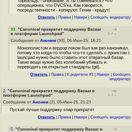
Торвальдс - unbeatable. А ты сомневался? Что
операционка, что DVCS'ка. Как говорится,
посредственности - копируют. Гении - крадут!
Ответить
|
Правка
|
Наверх
|
Cообщить модератору
93
.
"Canonical прекратит поддержку Bazaar
–2
+
–
в платформе Launchpad"
/
Сообщение от
Аноним
(93), 06-Июн-25, 16:21
Монополистом и вердор локом был как раз каноникал,
потому что когда-то чтобы что-то сделать с проектом с
launcpad нужно было ставить этот отвратный базар.
Такие вещи нужно без колебаний убивать и
переводить на открытые стандарты (git).
Ответить
|
Правка
|
К родителю #1
|
Наверх
|
Cообщить
модератору
2.
"Canonical прекратит поддержку Bazaar в
+30
+
–
платформе Launchpad"
/
Сообщение от
Аноним
(2), 05-Июн-25, 21:23
Пускай лучше поддержку snap прекратят
Ответить
|
Правка
|
Наверх
|
Cообщить модератору
5.
"Canonical прекратит поддержку Bazaar в
–6