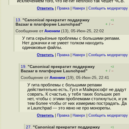
исключением того, что не-гит неплохо так чешет ЧСВ.
Ответить
|
Правка
|
Наверх
|
Cообщить модератору
13.
"Canonical прекратит поддержку
+1
+
–
Bazaar в платформе Launchpad"
/
Сообщение от
Аноним
(13), 05-Июн-25, 22:02
У гита серьёзные проблемы с большими репами.
Нет докачки и не умеет толком находить
одинаковые файлы.
Ответить
|
Правка
|
Наверх
|
Cообщить модератору
19.
"Canonical прекратит поддержку
+2
+
–
Bazaar в платформе Launchpad"
/
Сообщение от
Аноним
(19), 05-Июн-25, 22:41
У гита проблемы с большими репами
действительно есть, Гугл и Майкрософт не дадут
соврать. К счастью, у тебя таких больших реп
нет, чтобы с этими проблемами столкнуться, и уж
тем более чтобы от них измеримо пострадать. Да
и Launchpad — это явно не про монорепы.
Ответить
|
Правка
|
Наверх
|
Cообщить модератору
27.
"Canonical прекратит поддержку
+1