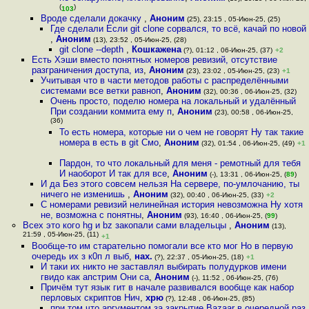
(
)
103
Вроде сделали докачку
,
Аноним
(25), 23:15 , 05-Июн-25, (25)
Где сделали Если git clone сорвался, то всё, качай по новой
,
Аноним
(13), 23:52 , 05-Июн-25, (28)
git clone --depth
,
Кошкажена
(?), 01:12 , 06-Июн-25, (37)
+2
Есть Хэши вместо понятных номеров ревизий, отсутствие
разграничения доступа, из
,
Аноним
(23), 23:02 , 05-Июн-25, (23)
+1
Учитывая что в части методов работы с распределёнными
системами все ветки равноп
,
Аноним
(32), 00:36 , 06-Июн-25, (32)
Очень просто, поделю номера на локальный и удалённый
При создании коммита ему п
,
Аноним
(23), 00:58 , 06-Июн-25,
(36)
То есть номера, которые ни о чем не говорят Ну так такие
номера в есть в git Смо
,
Аноним
(32), 01:54 , 06-Июн-25, (49)
+1
Пардон, то что локальный для меня - ремотный для тебя
И наоборот И так для все
,
Аноним
(-), 13:31 , 06-Июн-25, (
89
)
И да Без этого совсем нельзя На сервере, по-умлочанию, ты
ничего не изменишь
,
Аноним
(32), 00:40 , 06-Июн-25, (33)
+2
С номерами ревизий нелинейная история невозможна Ну хотя
не, возможна с понятны
,
Аноним
(93), 16:40 , 06-Июн-25, (
99
)
Всех это кого hg и bz закопали сами владельцы
,
Аноним
(13),
21:59 , 05-Июн-25, (11)
+1
Вообще-то им старательно помогали все кто мог Но в первую
очередь их з к0п л выб
,
нах.
(?), 22:37 , 05-Июн-25, (18)
+1
И таки их никто не заставлял выбирать полудурков имени
гвидо как апстрим Они са
,
Аноним
(-), 11:52 , 06-Июн-25, (76)
Причём тут язык гит в начале развивался вообще как набор
перловых скриптов Нич
,
хрю
(?), 12:48 , 06-Июн-25, (85)
при том что аргументом за закрытие Bazaar в очередной раз