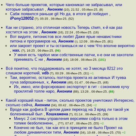
Чего больше проектов, которые каноникал не забрасывал, или
которые забрасывал
,
Аноним
(10), 21:52 , 05-Июн-25, (8)
Сабж появился раньше git Но да, в итоге git победил
,
iPony128052
(?), 05:35 , 06-Июн-25, (52)
Как ни странно, это отличная новость Теперь ctwm, к-й как раз
хостится на этом
,
Аноним
(16), 22:24 , 05-Июн-25, (16)
Вот видите, питонистов все любят Даже ярые ненавистники
питона и програмеров на
,
Аноним
(-), 12:09 , 06-Июн-25, (81)
или закроет проект и ты останешься ни с чем Что вполне вероятно
,
нах.
(?), 16:25 , 06-Июн-25, (
96
)
У меня есть тарбол мои собственные патчи, к-е они не захотели
принимать С ни
,
Аноним
(16), 18:06 , 06-Июн-25, (
101
)
Всё понятно, что поддерживать не хотят, но 3 месяца 8212 это
слишком короткий
,
vdb
(?), 00:29 , 06-Июн-25, (31)
+1
Там, вероятно, осталось полтора проекта из активных И туева
хуча заброшенных, к
,
Аноним
(48), 01:47 , 06-Июн-25, (48)
Их, имхо, или форсировано экспортнут в гит - сэкономив кучу
проклятий толпе наро
,
Аноним
(88), 13:26 , 06-Июн-25, (
88
)
Какой хороший язык - питон, сколько проектов уничтожил Интересно,
сколько сейча
,
Аноним
(34), 00:42 , 06-Июн-25, (34)
+2
Вроде как дофига В целом даже переход на 3 вряд ли такой уж
болезненный был
,
Кошкажена
(?), 01:14 , 06-Июн-25, (39)
Минус 2 системы управления версиями софта только в этом
топике безболезненн
,
_
(??), 07:47 , 06-Июн-25, (55)
+2
Конечно не был, так как его в принципе не было Проект на
любом динамически типи
,
Аноним
(34), 10:48 , 06-Июн-25, (70)
+2