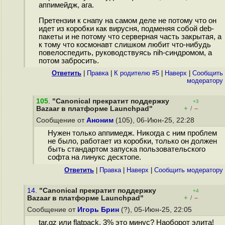
аппимейдж, ага.
Претензии к снапу на самом деле не потому что он
идет из коробки как вирусня, подменяя собой deb-
пакеты и не потому что серверная часть закрытая, а
к тому что космонавт слишком любит что-нибудь
повелоспедить, руководствуясь nih-синдромом, а
потом забросить.
Ответить
|
Правка
|
К родителю #5
|
Наверх
|
Cообщить
модератору
105
.
"Canonical прекратит поддержку
+3
+
–
Bazaar в платформе Launchpad"
/
Сообщение от
Аноним
(105), 06-Июн-25, 22:28
Нужен только аппимедж. Никогда с ним проблем
не было, работает из коробки, только он должен
быть стандартом запуска пользовательского
софта на линукс десктопе.
Ответить
|
Правка
|
Наверх
|
Cообщить модератору
14.
"Canonical прекратит поддержку
+4
+
–
Bazaar в платформе Launchpad"
/
Сообщение от
Игорь Брин
(?), 05-Июн-25, 22:05
tar.gz или flatpack. 3% это минус? Наоборот элита!