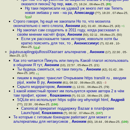
оказался пихон2 hg пер
,
нах.
(?), 16:24 , 06-Июн-25, (
95
)
Hg таки переписали на удава3 уж много лет как Тепеть
новая змбава у них - на ра
,
Александр
(??), 18:20 , 07-Июн-25,
(
)
110
Строго говоря, hg ещё не закопали Но то, что мозилла
окончательно с него слезла
,
Аноним
(42), 01:40 , 06-Июн-25, (43)
+1
Hg закопал сам создатель в 2011 году, когда рассказал о
своём мнении насчёт форк
,
Аноним
(50), 02:11 , 06-Июн-25, (50)
Если уж рассказыете такие истории, извольте хотя бы
кратко пояснять для тех, то
,
Анониссимус
(?), 02:49 , 10-
Июн-25, (
)
114
jiujutsusaplingpijulfossilХватает альтернатив
,
Аноним
(17), 22:30 , 05-
Июн-25, (17)
Как это читается Пижуль или пихуль Какой глагол использовать
в общении Я тут
,
Аноним
(10), 22:57 , 05-Июн-25, (21)
Ты будешь смеяться, но таки пихуль
,
Аноним
(42), 01:42 , 06-
Июн-25, (45)
+1
пишем в яндекс транслит Открываем https translit ru , вводим
pijul, жмём В ру
,
Аноним
(61), 08:32 , 06-Июн-25, (62)
–3
Скрыто модератором
,
Аноним
(-), 12:01 , 06-Июн-25, (79)
1 какой известный проект им пользуется кроме автора 2 в чём
там профит, кроме
,
Кошкажена
(?), 01:13 , 06-Июн-25, (38)
SQLite его использует https sqlite org whynotgit html
,
Андрей
(??), 22:30 , 06-Июн-25, (
106
)
Canonical прекратит поддержку Bazaar в платформе
Launchpad
,
Кошкажена
(?), 00:32 , 07-Июн-25, (
107
)
Те которые с гитовым бэкендом работают для может и
альтернативы для нетакусиков
,
Аноним
(93), 16:44 , 06-Июн-25, (
100
)