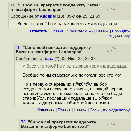
11.
"Canonical прекратит поддержку Bazaar
+1
+
–
в платформе Launchpad"
/
Сообщение от
Аноним
(13), 05-Июн-25, 21:59
Всех это кого? hg и bz закопали сами владельцы.
Ответить
|
Правка
|
К родителю #6
|
Наверх
|
Cообщить
модератору
18.
"Canonical прекратит поддержку
+1
+
–
Bazaar в платформе Launchpad"
/
Сообщение от
нах.
(?), 05-Июн-25, 22:37
> Всех это кого? hg и bz закопали сами владельцы.
Вообще-то им старательно помогали все кто мог.
Но в первую очередь их з@к0п@л выбор
создателями нескучного язычка, в каждой версии
несовместимого с прежней. git спас от этой беды
старик Уол, пославший подальше э.. р@ком
молодых-да-ранних любителей все ломать.
Ответить
|
Правка
|
Наверх
|
Cообщить модератору
76.
"Canonical прекратит поддержку
+
–
/
Bazaar в платформе Launchpad"