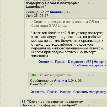
поддержку Bazaar в платформе
+
–
/
Launchpad"
Сообщение от
Аноним
(61), 06-
Июн-25, 08:27
>Сидите на винде, и не нужна вам OS на
базе ядра GNU Linux.
Что ж так бомбит то? Я не устану повторят,
этот ваш линукс на десктопах, на рабочих
местах во всяких бюджетных организациях,
от школ, до водозаборов и судов уже
перешли на импортозамещёённые линуксы.
И софт прикладной потихоньку импорт
замещают.
Ответить
|
Правка
|
К родителю #57
|
Наверх
|
Cообщить модератору
104
. Скрыто модератором
+
–
/
Сообщение от
Аноним
(104), 06-
Июн-25, 21:52
Ответить
|
Правка
|
Наверх
|
Cообщить модератору
59.
"Canonical прекратит поддержку
–1
+
–
Bazaar в платформе Launchpad"
/