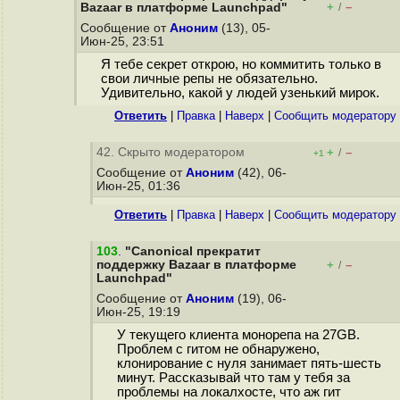
+
–
Bazaar в платформе Launchpad"
/
Сообщение от
Аноним
(13), 05-
Июн-25, 23:51
Я тебе секрет открою, но коммитить только в
свои личные репы не обязательно.
Удивительно, какой у людей узенький мирок.
Ответить
|
Правка
|
Наверх
|
Cообщить модератору
42. Скрыто модератором
+
–
/
+1
Сообщение от
Аноним
(42), 06-
Июн-25, 01:36
Ответить
|
Правка
|
Наверх
|
Cообщить модератору
103
.
"Canonical прекратит
поддержку Bazaar в платформе
+
–
/
Launchpad"
Сообщение от
Аноним
(19), 06-
Июн-25, 19:19
У текущего клиента монорепа на 27GB.
Проблем с гитом не обнаружено,
клонирование с нуля занимает пять-шесть
минут. Рассказывай что там у тебя за
проблемы на локалхосте, что аж гит