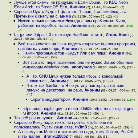
Лучше этой схемы не придумали Если Ubunru, то KDE Neon
Если Arch, то SteamOS Есл
,
Аноним
(7), 21:44 , 05-Июн-25, (7)
Серьезно Пусть будет 1 флатпак, 1 снап, 1 аппимейдж, ага
Претензии к снапу на с
,
мимо
(?), 21:59 , 05-Июн-25, (12)
+13
Нужен только аппимедж Никогда с ним проблем не было,
работает из коробки, тольк
,
Аноним
(105), 22:28 , 06-Июн-25, (
105
)
+3
tar gz или flatpack 3 это минус Наоборот элита
,
Игорь Брин
(?),
22:05 , 05-Июн-25, (14)
+4
Всё таки хочется на Linux видеть открытые аналоги программ,
причём на уровне про
,
Аноним
(7), 22:16 , 05-Июн-25, (15)
Найми программистов - будут Или сам пиши
,
Аноним
(54),
06:44 , 06-Июн-25, (54)
Вот все это, перечисленное, оно не нужно Вы же обычные
мышеводы windows поль
,
anonymos
(?), 08:08 , 06-Июн-25, (57)
–
2
А что, GNU Linux нужен только чтобы с консолькой
сношаться
,
Аноним
(60), 08:27 , 06-Июн-25, (60)
–1
Что ж так бомбит то Я не устану повторят, этот ваш
линукс на десктопах, на рабо
,
Аноним
(61), 08:27 , 06-Июн-25,
(61)
Скрыто модератором
,
Аноним
(104), 21:52 , 06-Июн-25, (
104
)
https reestr digital gov ru reestr 305635 https reestr digital gov
ru import
,
Аноним
(61), 08:24 , 06-Июн-25, (59)
–1
Так всё-равно лучше
,
Avririon
(ok), 23:07 , 05-Июн-25, (24)
–1
Серьёзно Кому надо, никто не против, чтобы они им
пользовались Пусть сами став
,
th3m3
(ok), 00:10 , 06-Июн-25, (29)
+1
А почему так Можно и так кому не надо, тому Debian, PopOS
и так далее
,
iPony128052
(?), 05:30 , 06-Июн-25, (51)