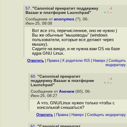
57.
"Canonical прекратит поддержку
–2
+
–
Bazaar в платформе Launchpad"
/
Сообщение от
anonymos
(?), 06-
Июн-25, 08:08
Вот все это, перечисленное, оно не нужно )
Вы же обычные "мышеводы" (windows
пользователи, которые все делают через
мышку).
Сидите на винде, и не нужна вам OS на базе
ядра GNU Linux.
Ответить
|
Правка
|
К родителю #15
|
Наверх
|
Cообщить
модератору
60.
"Canonical прекратит
–1
поддержку Bazaar в платформе
+
–
/
Launchpad"
Сообщение от
Аноним
(60), 06-
Июн-25, 08:27
А что, GNU/Linux нужен только чтобы с
консолькой сношаться?
Ответить
|
Правка
|
Наверх
|
Cообщить модератору
61.
"Canonical прекратит