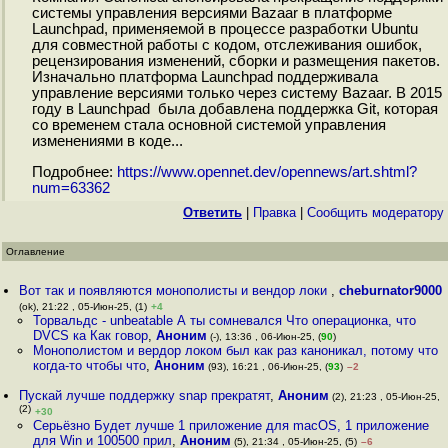
системы управления версиями Bazaar в платформе
Launchpad, применяемой в процессе разработки Ubuntu
для совместной работы с кодом, отслеживания ошибок,
рецензирования изменений, сборки и размещения пакетов.
Изначально платформа Launchpad поддерживала
управление версиями только через систему Bazaar. В 2015
году в Launchpad была добавлена поддержка Git, которая
со временем стала основной системой управления
изменениями в коде...
Подробнее:
https://www.opennet.dev/opennews/art.shtml?
num=63362
Ответить
|
Правка
|
Cообщить модератору
Оглавление
Вот так и появляются монополисты и вендор локи
,
cheburnator9000
(ok), 21:22 , 05-Июн-25, (1)
+4
Торвальдс - unbeatable А ты сомневался Что операционка, что
DVCS ка Как говор
,
Аноним
(-), 13:36 , 06-Июн-25, (
90
)
Монополистом и вердор локом был как раз каноникал, потому что
когда-то чтобы что
,
Аноним
(93), 16:21 , 06-Июн-25, (
93
)
–2
Пускай лучше поддержку snap прекратят
,
Аноним
(2), 21:23 , 05-Июн-25,
(2)
+30
Серьёзно Будет лучше 1 приложение для macOS, 1 приложение
для Win и 100500 прил
,
Аноним
(5), 21:34 , 05-Июн-25, (5)
–6