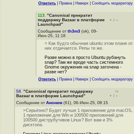
Ответить
|
Правка
|
Наверх
|
Cообщить модератору
113
.
"Canonical прекратит
поддержку Bazaar в платформе
+
–
/
Launchpad"
Сообщение от
th3m3
(ok), 09-
Июн-25, 11:18
> Как будто обычная ubuntu этом плане от
них отдичается. Репы те же.
Разве можно в просто Ubuntu рубануть
snap? Там же вроде часть системного
Gnome окружения на snap заточена -
разве нет?
Ответить
|
Правка
|
Наверх
|
Cообщить модератору
58.
"Canonical прекратит поддержку
+2
+
–
Bazaar в платформе Launchpad"
/
Сообщение от
Аноним
(61), 06-Июн-25, 08:15
>Серьёзно? Будет лучше 1 приложение для macOS,
1 приложение для Win и 100500 приложений для
100500 диструбутивов Linux? Вот вам и 3%
дисктопа.