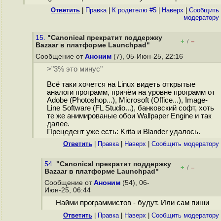
Ответить
|
Правка
|
К родителю #5
|
Наверх
|
Cообщить
модератору
15.
"Canonical прекратит поддержку
+
–
/
Bazaar в платформе Launchpad"
Сообщение от
Аноним
(7), 05-Июн-25, 22:16
>"3% это минус"
Всё таки хочется на Linux видеть открытые
аналоги программ, причём на уровне программ от
Adobe (Photoshop...), Microsoft (Office...), Image-
Line Software (FL Studio...), банковский софт, хоть
те же анимированые обои Wallpaper Engine и так
далее.
Прецедент уже есть: Krita и Blander удалось.
Ответить
|
Правка
|
Наверх
|
Cообщить модератору
54.
"Canonical прекратит поддержку
+
–
/
Bazaar в платформе Launchpad"
Сообщение от
Аноним
(54), 06-
Июн-25, 06:44
Найми программистов - будут. Или сам пиши
Ответить
|
Правка
|
Наверх
|
Cообщить модератору