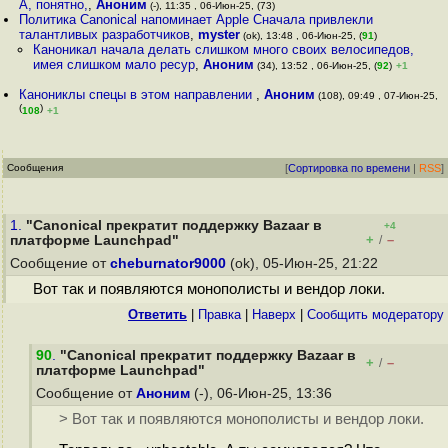
А, понятно,
,
Аноним
(-), 11:35 , 06-Июн-25, (73)
Политика Canonical напоминает Apple Сначала привлекли
талантливых разработчиков
,
myster
(ok), 13:48 , 06-Июн-25, (
91
)
Каноникал начала делать слишком много своих велосипедов,
имея слишком мало ресур
,
Аноним
(34), 13:52 , 06-Июн-25, (
92
)
+1
Канониклы спецы в этом направлении
,
Аноним
(108), 09:49 , 07-Июн-25,
(
)
108
+1
Сообщения
[
Сортировка по времени
|
RSS
]
1.
"Canonical прекратит поддержку Bazaar в
+4
+
–
платформе Launchpad"
/
Сообщение от
cheburnator9000
(ok), 05-Июн-25, 21:22
Вот так и появляются монополисты и вендор локи.
Ответить
|
Правка
|
Наверх
|
Cообщить модератору
90
.
"Canonical прекратит поддержку Bazaar в
+
–
/
платформе Launchpad"
Сообщение от
Аноним
(-), 06-Июн-25, 13:36
> Вот так и появляются монополисты и вендор локи.