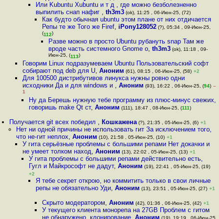
Или Kubuntu Xubuntu и т д , где можно безболезненно
выпилить снап нафиг
,
th3m3
(ok), 11:25 , 06-Июн-25, (72)
Как будто обычная ubuntu этом плане от них отдичается
Репы те же Того же Firef
,
iPony128052
(?), 05:34 , 09-Июн-25,
(
)
112
Разве можно в просто Ubuntu рубануть snap Там же
вроде часть системного Gnome о
,
th3m3
(ok), 11:18 , 09-
Июн-25, (
)
113
Говорим Linux подразумеваем Ubuntu Пользовательский софт
собирают под deb для U
,
Аноним
(61), 08:15 , 06-Июн-25, (58)
+2
Для 100500 дистрибутивов линукса нужны ровно одни
исходники Да и для windows и
,
Аноним
(93), 16:22 , 06-Июн-25, (
94
)
–
1
Ну да Берешь нужную тебе программу из плюс-минус свежих,
говоришь make Qt ст
,
Аноним
(111), 18:47 , 08-Июн-25, (
111
)
Получается git всех победил
,
Кошкажена
(?), 21:35 , 05-Июн-25, (6)
+1
Нет ни одной причины не использовать гит За исключением того,
что не-гит неплох
,
Аноним
(10), 21:58 , 05-Июн-25, (10)
+1
У гита серьёзные проблемы с большими репами Нет докачки и
не умеет толком наход
,
Аноним
(13), 22:02 , 05-Июн-25, (13)
+1
У гита проблемы с большими репами действительно есть,
Гугл и Майкрософт не дадут
,
Аноним
(19), 22:41 , 05-Июн-25, (19)
+2
Я тебе секрет открою, но коммитить только в свои личные
репы не обязательно Уди
,
Аноним
(13), 23:51 , 05-Июн-25, (27)
+1
Скрыто модератором
,
Аноним
(42), 01:36 , 06-Июн-25, (42)
+1
У текущего клиента монорепа на 27GB Проблем с гитом
не обнаружено, клонирование
,
Аноним
(19), 19:19 , 06-Июн-25,