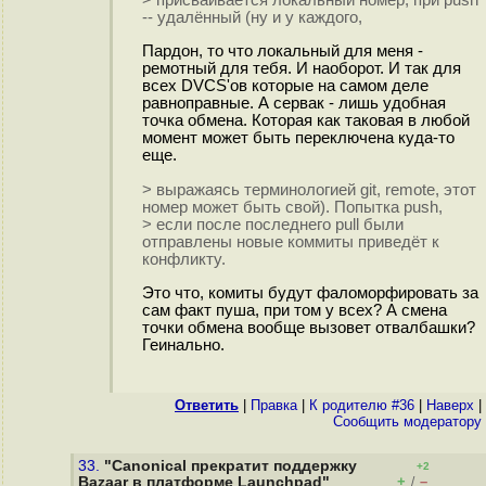
> присваивается локальный номер, при push
-- удалённый (ну и у каждого,
Пардон, то что локальный для меня -
ремотный для тебя. И наоборот. И так для
всех DVCS'ов которые на самом деле
равноправные. А сервак - лишь удобная
точка обмена. Которая как таковая в любой
момент может быть переключена куда-то
еще.
> выражаясь терминологией git, remote, этот
номер может быть свой). Попытка push,
> если после последнего pull были
отправлены новые коммиты приведёт к
конфликту.
Это что, комиты будут фаломорфировать за
сам факт пуша, при том у всех? А смена
точки обмена вообще вызовет отвалбашки?
Геинально.
Ответить
|
Правка
|
К родителю #36
|
Наверх
|
Cообщить модератору
33.
"Canonical прекратит поддержку
+2
+
–
Bazaar в платформе Launchpad"
/