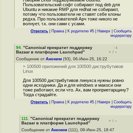
Говорим Linux подразумеваем Ubuntu.
Пользовательский софт собирают под deb для
Ubuntu и никакие RMP для redhat не собирают,
потому что пользователи не ставят себе клоны
редха. Про пользователей Арч тоже никого не
волнует, т.к. они сами с усами.
Ответить
|
Правка
|
К родителю #5
|
Наверх
|
Cообщить
модератору
94
.
"Canonical прекратит поддержку
–1
+
–
Bazaar в платформе Launchpad"
/
Сообщение от
Аноним
(93), 06-Июн-25, 16:22
> 100500 приложений для 100500 диструбутивов
Linux
Для 100500 дистрибутивов линукса нужны ровно
одни исходники. Да и для windows и макоси они
тоже работают, если что. Ах, вам проприетарщину?
Тогда страдайте.
Ответить
|
Правка
|
К родителю #5
|
Наверх
|
Cообщить
модератору
111
.
"Canonical прекратит поддержку
+
–
/
Bazaar в платформе Launchpad"
Сообщение от
Аноним
(111), 08-Июн-25, 18:47