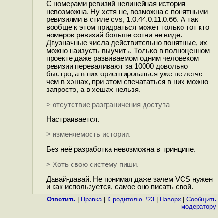
С номерами ревизий нелинейная история
невозможна. Ну хотя не, возможна с понятными
ревизиями в стиле cvs, 1.0.44.0.11.0.66. А так
вообще к этом придраться может только тот кто
номеров ревизий больше сотни не виде.
Двузначные числа действительно понятные, их
можно наизусть выучить. Только в полноценном
проекте даже развиваемом одним человеком
ревизии переваливают за 10000 довольно
быстро, а в них ориентироваться уже не легче
чем в хэшах, при этом опечататься в них можно
запросто, а в хешах нельзя.
> отсутствие разграничения доступа
Настраивается.
> изменяемость истории.
Без неё разработка невозможна в принципе.
> Хоть свою систему пиши.
Давай-давай. Не понимая даже зачем VCS нужен
и как используется, самое оно писать свой.
Ответить
|
Правка
|
К родителю #23
|
Наверх
|
Cообщить
модератору