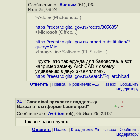
Сообщение от
Аноним
(61), 06-
Июн-25, 08:24
>Adobe (Photoshop...),
https://reestr.digital.gov.ru/reestr/305635
/
>Microsoft (Office...)
https://reestr.digital.gov.ru/import-substitution/?
query=Mic...
>Image-Line Software (FL Studio...)
Фрукты это так ерунда для баловства, а вот
например замену ArchiCAD к своему
удивлению в двух экземплярах.
https://reestr.digital.gov.ru/search/?q=archicad
Ответить
|
Правка
|
К родителю #15
|
Наверх
|
Cообщить
модератору
24.
"Canonical прекратит поддержку
–1
+
–
Bazaar в платформе Launchpad"
/
Сообщение от
Avririon
(ok), 05-Июн-25, 23:07
Так всё-равно лучше.
Ответить
|
Правка
|
К родителю #5
|
Наверх
|
Cообщить
модератору