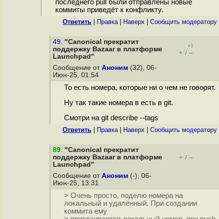
последнего pull были отправлены новые
коммиты приведёт к конфликту.
Ответить
|
Правка
|
Наверх
|
Cообщить модератору
49.
"Canonical прекратит
+1
поддержку Bazaar в платформе
+
–
/
Launchpad"
Сообщение от
Аноним
(32), 06-
Июн-25, 01:54
То есть номера, которые ни о чем не говорят.
Ну так такие номера в есть в git.
Смотри на git describe --tags
Ответить
|
Правка
|
Наверх
|
Cообщить модератору
89
.
"Canonical прекратит
поддержку Bazaar в платформе
+
–
/
Launchpad"
Сообщение от
Аноним
(-), 06-
Июн-25, 13:31
> Очень просто, поделю номера на
локальный и удалённый. При создании
коммита ему