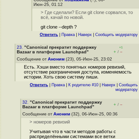
Июн-25, 01:12
> Где сделали? Если git clone сорвался, то
всё, качай по новой.
git clone --depth ?
Ответить
|
Правка
|
Наверх
|
Cообщить модератору
23.
"Canonical прекратит поддержку
+1
+
–
Bazaar в платформе Launchpad"
/
Сообщение от
Аноним
(23), 05-Июн-25, 23:02
Есть. Хэши вместо понятных номеров ревизий,
отсутствие разграничения доступа, изменяемость
истории. Хоть свою систему пиши.
Ответить
|
Правка
|
К родителю #10
|
Наверх
|
Cообщить
модератору
32.
"Canonical прекратит поддержку
+
–
/
Bazaar в платформе Launchpad"
Сообщение от
Аноним
(32), 06-Июн-25, 00:36
> номеров ревизий
Учитывая что в части методов работы с
распределёнными системами все ветки