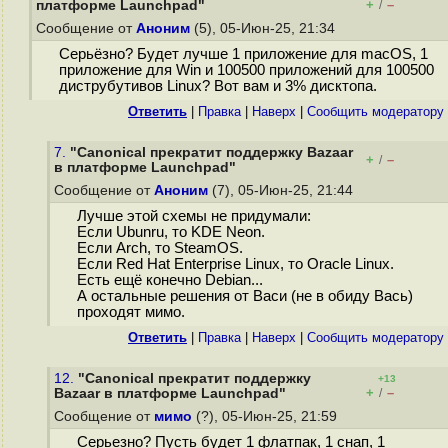
+
–
платформе Launchpad"
/
Сообщение от
Аноним
(5), 05-Июн-25, 21:34
Серьёзно? Будет лучше 1 приложение для macOS, 1
приложение для Win и 100500 приложений для 100500
диструбутивов Linux? Вот вам и 3% дисктопа.
Ответить
|
Правка
|
Наверх
|
Cообщить модератору
7.
"Canonical прекратит поддержку Bazaar
+
–
/
в платформе Launchpad"
Сообщение от
Аноним
(7), 05-Июн-25, 21:44
Лучше этой схемы не придумали:
Если Ubunru, то KDE Neon.
Если Arch, то SteamOS.
Если Red Hat Enterprise Linux, то Oracle Linux.
Есть ещё конечно Debian...
А остальные решения от Васи (не в обиду Вась)
проходят мимо.
Ответить
|
Правка
|
Наверх
|
Cообщить модератору
12.
"Canonical прекратит поддержку
+13
+
–
Bazaar в платформе Launchpad"
/
Сообщение от
мимо
(?), 05-Июн-25, 21:59
Серьезно? Пусть будет 1 флатпак, 1 снап, 1