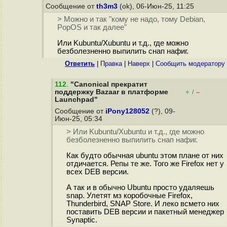
Сообщение от
th3m3
(ok), 06-Июн-25, 11:25
> Можно и так "кому не надо, тому Debian,
PopOS и так далее"
Или Kubuntu/Xubuntu и т.д., где можно
безболезненно выпилить снап нафиг.
Ответить
|
Правка
|
Наверх
|
Cообщить модератору
112
.
"Canonical прекратит
поддержку Bazaar в платформе
+
–
/
Launchpad"
Сообщение от
iPony128052
(?), 09-
Июн-25, 05:34
> Или Kubuntu/Xubuntu и т.д., где можно
безболезненно выпилить снап нафиг.
Как будто обычная ubuntu этом плане от них
отдичается. Репы те же. Того же Firefox нет у
всех DEB версии.
А так и в обычно Ubuntu просто удаляешь
snap. Улетят мз коробочные Firefox,
Thunderbird, SNAP Store. И леко всмето них
поставить DEB версии и пакетный менеджер
Synaptic.