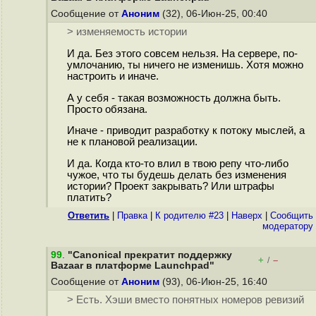
Сообщение от
Аноним
(32), 06-Июн-25, 00:40
> изменяемость истории
И да. Без этого совсем нельзя. На сервере, по-
умлочанию, ты ничего не изменишь. Хотя можно
настроить и иначе.
А у себя - такая возможность должна быть.
Просто обязана.
Иначе - приводит разработку к потоку мыслей, а
не к плановой реализации.
И да. Когда кто-то влил в твою репу что-либо
чужое, что ты будешь делать без изменения
истории? Проект закрывать? Или штрафы
платить?
Ответить
|
Правка
|
К родителю #23
|
Наверх
|
Cообщить
модератору
99
.
"Canonical прекратит поддержку
+
–
/
Bazaar в платформе Launchpad"
Сообщение от
Аноним
(93), 06-Июн-25, 16:40
> Есть. Хэши вместо понятных номеров ревизий