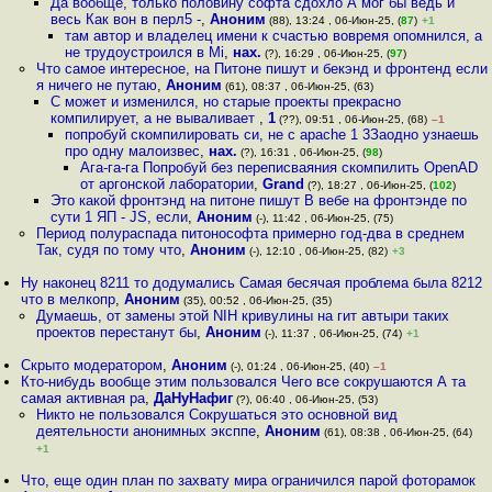
Да вообще, только половину софта сдохло А мог бы ведь и
весь Как вон в перл5 -
,
Аноним
(88), 13:24 , 06-Июн-25, (
87
)
+1
там автор и владелец имени к счастью вовремя опомнился, а
не трудоустроился в Mi
,
нах.
(?), 16:29 , 06-Июн-25, (
97
)
Что самое интересное, на Питоне пишут и бекэнд и фронтенд если
я ничего не путаю
,
Аноним
(61), 08:37 , 06-Июн-25, (63)
С может и изменился, но старые проекты прекрасно
компилирует, а не вываливает
,
1
(??), 09:51 , 06-Июн-25, (68)
–1
попробуй скомпилировать си, не с apache 1 3Заодно узнаешь
про одну малоизвес
,
нах.
(?), 16:31 , 06-Июн-25, (
98
)
Ага-га-га Попробуй без переписваяния скомпилить OpenAD
от аргонской лаборатории
,
Grand
(?), 18:27 , 06-Июн-25, (
102
)
Это какой фронтэнд на питоне пишут В вебе на фронтэнде по
сути 1 ЯП - JS, если
,
Аноним
(-), 11:42 , 06-Июн-25, (75)
Период полураспада питонософта примерно год-два в среднем
Так, судя по тому что
,
Аноним
(-), 12:10 , 06-Июн-25, (82)
+3
Ну наконец 8211 то додумались Самая бесячая проблема была 8212
что в мелкопр
,
Аноним
(35), 00:52 , 06-Июн-25, (35)
Думаешь, от замены этой NIH кривулины на гит автыри таких
проектов перестанут бы
,
Аноним
(-), 11:37 , 06-Июн-25, (74)
+1
Скрыто модератором
,
Аноним
(-), 01:24 , 06-Июн-25, (40)
–1
Кто-нибудь вообще этим пользовался Чего все сокрушаются А та
самая активная ра
,
ДаНуНафиг
(?), 06:40 , 06-Июн-25, (53)
Никто не пользовался Сокрушаться это основной вид
деятельности анонимных эксппе
,
Аноним
(61), 08:38 , 06-Июн-25, (64)
+1
Что, еще один план по захвату мира ограничился парой фоторамок