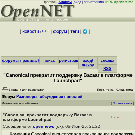
Профиль:
Аноним
(
вход
|
регистрация
)
неRU
opennet.me
[
новости
/
+++
|
форум
|
теги
|
]
форумы
правила/FAQ
поиск
регистрация
вход/
слежка
выход
RSS
"Canonical прекратит поддержку Bazaar в платформе
Launchpad"
Вариант для распечатки
Пред. тема
|
След. тема
Форум
Разговоры, обсуждение новостей
Изначальное сообщение
[
Отслеживать
]
"Canonical прекратит поддержку Bazaar в
+
–
/
платформе Launchpad"
Сообщение от
opennews
(ok), 05-Июн-25, 21:22
Компания Canonical анонсировала прекращение поддержки