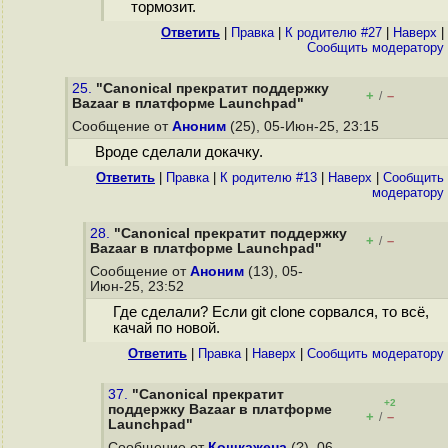
тормозит.
Ответить
|
Правка
|
К родителю #27
|
Наверх
|
Cообщить модератору
25.
"Canonical прекратит поддержку
+
–
/
Bazaar в платформе Launchpad"
Сообщение от
Аноним
(25), 05-Июн-25, 23:15
Вроде сделали докачку.
Ответить
|
Правка
|
К родителю #13
|
Наверх
|
Cообщить
модератору
28.
"Canonical прекратит поддержку
+
–
/
Bazaar в платформе Launchpad"
Сообщение от
Аноним
(13), 05-
Июн-25, 23:52
Где сделали? Если git clone сорвался, то всё,
качай по новой.
Ответить
|
Правка
|
Наверх
|
Cообщить модератору
37.
"Canonical прекратит
+2
поддержку Bazaar в платформе
+
–
/
Launchpad"
Сообщение от
Кошкажена
(?), 06-