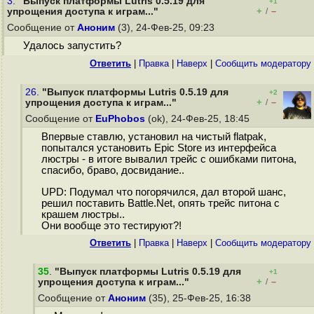
3.
"Выпуск платформы Lutris 0.5.19 для
+1
+
–
упрощения доступа к играм..."
/
Сообщение от
Аноним
(3), 24-Фев-25, 09:23
Удалось запустить?
Ответить
|
Правка
|
Наверх
|
Cообщить модератору
26.
"Выпуск платформы Lutris 0.5.19 для
+2
+
–
упрощения доступа к играм..."
/
Сообщение от
EuPhobos
(ok), 24-Фев-25, 18:45
Впервые ставлю, установил на чистый flatpak,
попытался установить Epic Store из интерфейса
люстры - в итоге вывалил трейс с ошибками питона,
спасибо, браво, досвидание..
UPD: Подумал что погорячился, дал второй шанс,
решил поставить Battle.Net, опять трейс питона с
крашем люстры..
Они вообще это тестируют?!
Ответить
|
Правка
|
Наверх
|
Cообщить модератору
35
.
"Выпуск платформы Lutris 0.5.19 для
+1
+
–
упрощения доступа к играм..."
/
Сообщение от
Аноним
(35), 25-Фев-25, 16:38