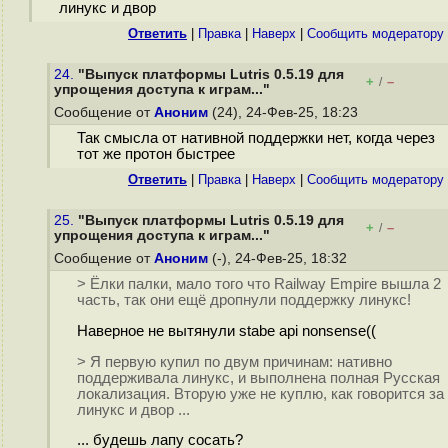
линукс и двор
Ответить
|
Правка
|
Наверх
|
Cообщить модератору
24.
"Выпуск платформы Lutris 0.5.19 для
+
–
/
упрощения доступа к играм..."
Сообщение от
Аноним
(24), 24-Фев-25, 18:23
Так смысла от нативной поддержки нет, когда через
тот же протон быстрее
Ответить
|
Правка
|
Наверх
|
Cообщить модератору
25.
"Выпуск платформы Lutris 0.5.19 для
+
–
/
упрощения доступа к играм..."
Сообщение от
Аноним
(-), 24-Фев-25, 18:32
> Ёлки палки, мало того что Railway Empire вышла 2
часть, так они ещё дропнули поддержку линукс!
Наверное не вытянули stabe api nonsense((
> Я первую купил по двум причинам: нативно
поддерживала линукс, и выполнена полная Русская
локализация. Вторую уже не куплю, как говорится за
линукс и двор ...
... будешь лапу сосать?