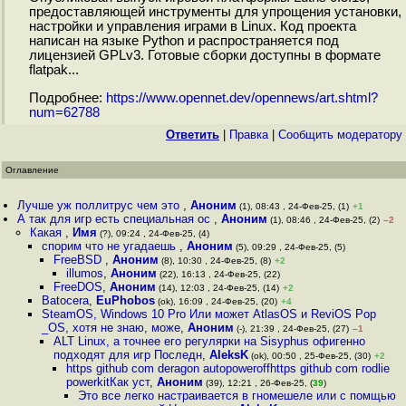
предоставляющей инструменты для упрощения установки,
настройки и управления играми в Linux. Код проекта
написан на языке Python и распространяется под
лицензией GPLv3. Готовые сборки доступны в формате
flatpak...
Подробнее:
https://www.opennet.dev/opennews/art.shtml?
num=62788
Ответить
|
Правка
|
Cообщить модератору
Оглавление
Лучше уж поллитрус чем это
,
Аноним
(1), 08:43 , 24-Фев-25, (1)
+1
А так для игр есть специальная ос
,
Аноним
(1), 08:46 , 24-Фев-25, (2)
–2
Какая
,
Имя
(?), 09:24 , 24-Фев-25, (4)
спорим что не угадаешь
,
Аноним
(5), 09:29 , 24-Фев-25, (5)
FreeBSD
,
Аноним
(8), 10:30 , 24-Фев-25, (8)
+2
illumos
,
Аноним
(22), 16:13 , 24-Фев-25, (22)
FreeDOS
,
Аноним
(14), 12:03 , 24-Фев-25, (14)
+2
Batocera
,
EuPhobos
(ok), 16:09 , 24-Фев-25, (20)
+4
SteamOS, Windows 10 Pro Или может AtlasOS и ReviOS Pop
_OS, хотя не знаю, може
,
Аноним
(-), 21:39 , 24-Фев-25, (27)
–1
ALT Linux, а точнее его регулярки на Sisyphus офигенно
подходят для игр Последн
,
AleksK
(ok), 00:50 , 25-Фев-25, (30)
+2
https github com deragon autopoweroffhttps github com rodlie
powerkitКак уст
,
Аноним
(39), 12:21 , 26-Фев-25, (
39
)
Это все легко настраивается в гномешеле или с помщью