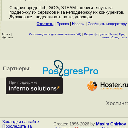
С одних вроде Itch, GOG, STEAM - дениги тянуть за
поддержку их сервисов и за неподдержку их конкурентов.
Дураков же - подсаживать на те, упрощая.
Ответить
|
Правка
|
Наверх
|
Cообщить модератору
Архив
|
Рекомендовать для помещения в FAQ
|
Индекс форумов
|
Темы
|
Пред.
Удалить
тема
|
След. тема
Партнёры:
Хостинг:
Закладки на сайте
Created 1996-2026 by
Maxim Chirkov
Проследить за