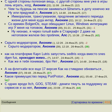
С одной стороны полезная вещь, с другой стороны мне уже в игры
лень играть, когд
,
Аноним
(22), 11:08 , 24-Фев-25, (12)
Чем ты будешь на пенсии заниматься Шпилить в доту конечно же
Ну или придумай л
,
Аноним
(17), 14:48 , 24-Фев-25, (17)
Имморализм, трансгуманизм, продление активного периода
жизни для меня куда интер
,
Аноним
(22), 16:12 , 24-Фев-25, (21)
Cо времен BolgenOs, еще обещщают Linux, Windows интеграцию
игр У меня на топовом
,
Аноним
(39), 01:21 , 25-Фев-25, (31)
–1
Ну низнаю, я через голый вайн в Старкрафт 2 даже на
нетоповом железе без проблем
,
Алс
(?), 10:38 , 27-Фев-25, (
42
)
Скрыто модератором
,
Аноним
(-), 12:26 , 24-Фев-25, (15)
–2
Скрыто модератором
,
Аноним
(39), 12:18 , 26-Фев-25, (
38
)
как на платформе Карл Lutris запустить sedtris когда вместо snes
dgen fus
,
крокодил мимо..
(?), 14:07 , 24-Фев-25, (16)
–1
Как же я тебя понимаю, бро Нет
,
Аноним
(17), 14:48 , 24-Фев-25, (18)
А на флетхабе все еще 17 версия Как на стимдеке обновиться
,
Аноним
(37), 09:48 , 26-Фев-25, (
37
)
Какое преимущество перед PortProton
,
Аноним
(41), 05:46 , 27-Фев-25,
(
)
41
С одних вроде Itch, GOG, STEAM - дениги тянуть за поддержку их
сервисов и за неп
,
Аноним
(44), 23:08 , 27-Фев-25, (
44
)
Сообщения
[
Сортировка по времени
|
RSS
]