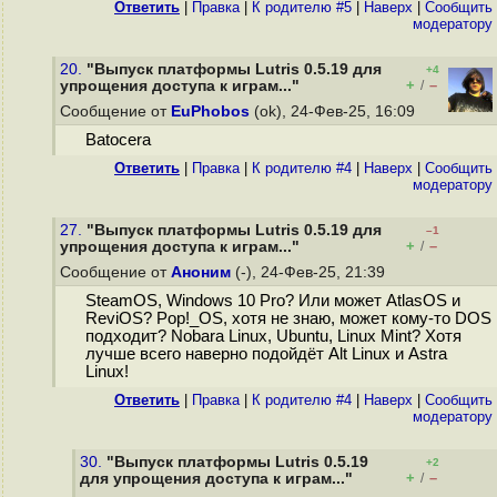
Ответить
|
Правка
|
К родителю #5
|
Наверх
|
Cообщить
модератору
20.
"Выпуск платформы Lutris 0.5.19 для
+4
+
–
упрощения доступа к играм..."
/
Сообщение от
EuPhobos
(ok), 24-Фев-25, 16:09
Batocera
Ответить
|
Правка
|
К родителю #4
|
Наверх
|
Cообщить
модератору
27.
"Выпуск платформы Lutris 0.5.19 для
–1
+
–
упрощения доступа к играм..."
/
Сообщение от
Аноним
(-), 24-Фев-25, 21:39
SteamOS, Windows 10 Pro? Или может AtlasOS и
ReviOS? Pop!_OS, хотя не знаю, может кому-то DOS
подходит? Nobara Linux, Ubuntu, Linux Mint? Хотя
лучше всего наверно подойдёт Alt Linux и Astra
Linux!
Ответить
|
Правка
|
К родителю #4
|
Наверх
|
Cообщить
модератору
30.
"Выпуск платформы Lutris 0.5.19
+2
+
–
для упрощения доступа к играм..."
/