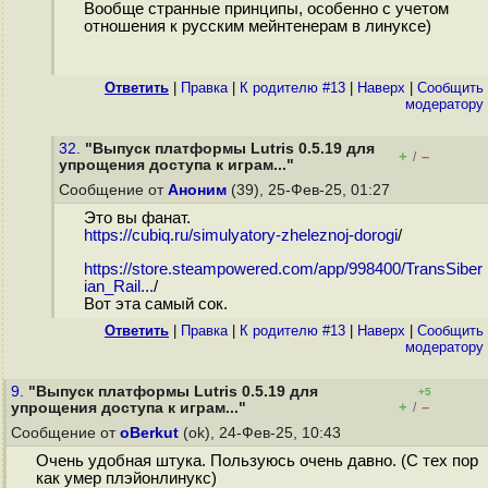
Вообще странные принципы, особенно с учетом
отношения к русским мейнтенерам в линуксе)
Ответить
|
Правка
|
К родителю #13
|
Наверх
|
Cообщить
модератору
32.
"Выпуск платформы Lutris 0.5.19 для
+
–
/
упрощения доступа к играм..."
Сообщение от
Аноним
(39), 25-Фев-25, 01:27
Это вы фанат.
https://cubiq.ru/simulyatory-zheleznoj-dorogi
/
https://store.steampowered.com/app/998400/TransSiber
ian_Rail...
/
Вот эта самый сок.
Ответить
|
Правка
|
К родителю #13
|
Наверх
|
Cообщить
модератору
9.
"Выпуск платформы Lutris 0.5.19 для
+5
+
–
упрощения доступа к играм..."
/
Сообщение от
oBerkut
(ok), 24-Фев-25, 10:43
Очень удобная штука. Пользуюсь очень давно. (С тех пор
как умер плэйонлинукс)