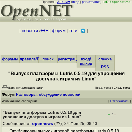
Профиль:
Аноним
(
вход
|
регистрация
)
неRU
opennet.me
[
новости
/
+++
|
форум
|
теги
|
]
форумы
правила/FAQ
поиск
регистрация
вход/
слежка
выход
RSS
"Выпуск платформы Lutris 0.5.19 для упрощения
доступа к играм из Linux"
Вариант для распечатки
Пред. тема
|
След. тема
Форум
Разговоры, обсуждение новостей
Изначальное сообщение
[
Отслеживать
]
"Выпуск платформы Lutris 0.5.19 для
+
–
/
упрощения доступа к играм из Linux"
Сообщение от
opennews
(??), 24-Фев-25, 08:43
Опубликован выпуск игровой платформы Lutris 0.5.19,