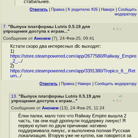
стабильнее.
Ответить
|
Правка
|
К родителю #26
|
Наверх
|
Cообщить
модератору
7.
"Выпуск платформы Lutris 0.5.19 для
+
–
/
упрощения доступа к играм..."
Сообщение от
Аноним
(7), 24-Фев-25, 09:41
Кстати скоро два интересных dlc выходят:
1)
https://store.steampowered.com/app/2677580/Railway_Empire
_2_...
/
2)
https://store.steampowered.com/app/3391380/Tropico_6__Ret
urn...
/
Ответить
|
Правка
|
Наверх
|
Cообщить модератору
13.
"Выпуск платформы Lutris 0.5.19 для
+3
+
–
упрощения доступа к играм..."
/
Сообщение от
Аноним
(13), 24-Фев-25, 11:24
Ёлки палки, мало того что Railway Empire вышла 2
часть, так они ещё дропнули поддержку линукс! Я
первую купил по двум причинам: нативно
поддерживала линукс, и выполнена полная Русская
локализация. Вторую уже не куплю, как говорится за