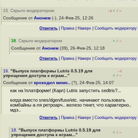
15. Скрыто модератором
+
–
/
–2
Сообщение от
Аноним
(-), 24-Фев-25, 12:26
Ответить
|
Правка
|
Наверх
|
Cообщить модератору
38
. Скрыто модератором
+
–
/
Сообщение от
Аноним
(39), 26-Фев-25, 12:18
Ответить
|
Правка
|
Наверх
|
Cообщить модератору
16.
"Выпуск платформы Lutris 0.5.19 для
–1
+
–
упрощения доступа к играм..."
/
Сообщение от
крокодил мимо..
(?), 24-Фев-25, 14:07
как на !платформе! (Карл) Lutris запустить sedtris?...
когда вместо snes/dgen/fuse/etc. начинают пользовать
комбайны а-ля ретроарч.. железо тянет, что характерно..
мдэ..
Ответить
|
Правка
|
Наверх
|
Cообщить модератору
18.
"Выпуск платформы Lutris 0.5.19 для
+
–
/
упрощения доступа к играм..."