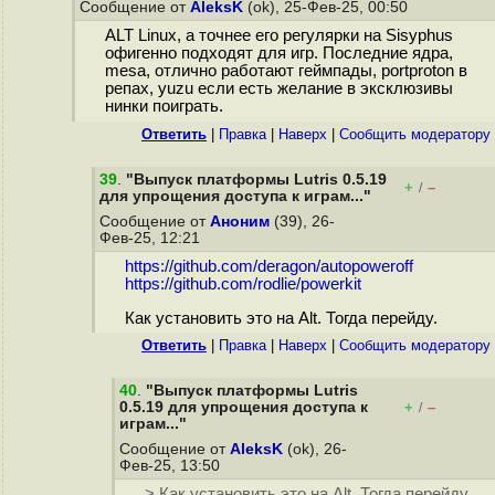
Сообщение от
AleksK
(ok), 25-Фев-25, 00:50
ALT Linux, а точнее его регулярки на Sisyphus
офигенно подходят для игр. Последние ядра,
mesa, отлично работают геймпады, portproton в
репах, yuzu если есть желание в эксклюзивы
нинки поиграть.
Ответить
|
Правка
|
Наверх
|
Cообщить модератору
39
.
"Выпуск платформы Lutris 0.5.19
+
–
/
для упрощения доступа к играм..."
Сообщение от
Аноним
(39), 26-
Фев-25, 12:21
https://github.com/deragon/autopoweroff
https://github.com/rodlie/powerkit
Как установить это на Alt. Тогда перейду.
Ответить
|
Правка
|
Наверх
|
Cообщить модератору
40
.
"Выпуск платформы Lutris
0.5.19 для упрощения доступа к
+
–
/
играм..."
Сообщение от
AleksK
(ok), 26-
Фев-25, 13:50
> Как установить это на Alt. Тогда перейду.