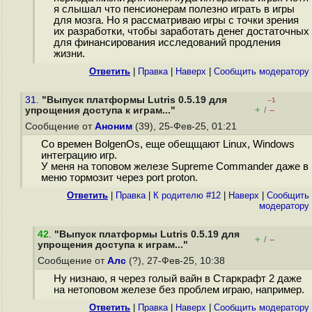
я слышал что пенсионерам полезно играть в игры
для мозга. Но я рассматриваю игры с точки зрения
их разработки, чтобы заработать денег достаточных
для финансирования исследований продления
жизни.
Ответить
|
Правка
|
Наверх
|
Cообщить модератору
31.
"Выпуск платформы Lutris 0.5.19 для
–1
+
–
упрощения доступа к играм..."
/
Сообщение от
Аноним
(39), 25-Фев-25, 01:21
Cо времен BolgenOs, еще обещщают Linux, Windows
интеграцию игр.
У меня на топовом железе Supreme Commander даже в
меню тормозит через port proton.
Ответить
|
Правка
|
К родителю #12
|
Наверх
|
Cообщить
модератору
42
.
"Выпуск платформы Lutris 0.5.19 для
+
–
/
упрощения доступа к играм..."
Сообщение от
Алс
(?), 27-Фев-25, 10:38
Ну низнаю, я через голый вайн в Старкрафт 2 даже
на нетоповом железе без проблем играю, например.
Ответить
|
Правка
|
Наверх
|
Cообщить модератору