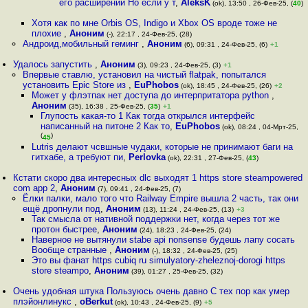
его расширений Но если у т
,
AleksK
(ok), 13:50 , 26-Фев-25, (
40
)
Хотя как по мне Orbis OS, Indigo и Xbox OS вроде тоже не
плохие
,
Аноним
(-), 22:17 , 24-Фев-25, (28)
Андроид,мобильный геминг
,
Аноним
(6), 09:31 , 24-Фев-25, (6)
+1
Удалось запустить
,
Аноним
(3), 09:23 , 24-Фев-25, (3)
+1
Впервые ставлю, установил на чистый flatpak, попытался
установить Epic Store из
,
EuPhobos
(ok), 18:45 , 24-Фев-25, (26)
+2
Может у флэтпак нет доступа до интерпритатора python
,
Аноним
(35), 16:38 , 25-Фев-25, (
35
)
+1
Глупость какая-то 1 Как тогда открылся интерфейс
написанный на питоне 2 Как то
,
EuPhobos
(ok), 08:24 , 04-Мрт-25,
(
)
45
Lutris делают чсвшные чудаки, которые не принимают баги на
гитхабе, а требуют пи
,
Perlovka
(ok), 22:31 , 27-Фев-25, (
43
)
Кстати скоро два интересных dlc выходят 1 https store steampowered
com app 2
,
Аноним
(7), 09:41 , 24-Фев-25, (7)
Ёлки палки, мало того что Railway Empire вышла 2 часть, так они
ещё дропнули под
,
Аноним
(13), 11:24 , 24-Фев-25, (13)
+3
Так смысла от нативной поддержки нет, когда через тот же
протон быстрее
,
Аноним
(24), 18:23 , 24-Фев-25, (24)
Наверное не вытянули stabe api nonsense будешь лапу сосать
Вообще странные
,
Аноним
(-), 18:32 , 24-Фев-25, (25)
Это вы фанат https cubiq ru simulyatory-zheleznoj-dorogi https
store steampo
,
Аноним
(39), 01:27 , 25-Фев-25, (32)
Очень удобная штука Пользуюсь очень давно С тех пор как умер
плэйонлинукс
,
oBerkut
(ok), 10:43 , 24-Фев-25, (9)
+5