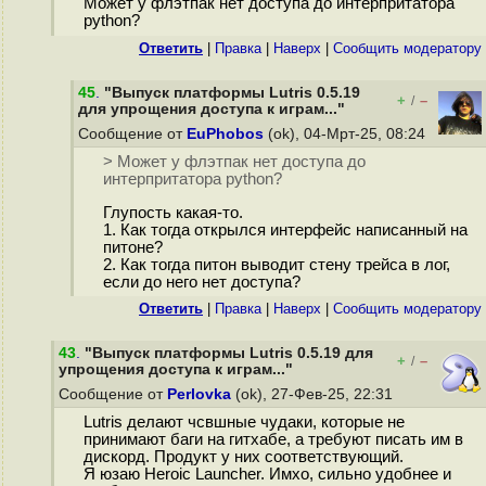
Может у флэтпак нет доступа до интерпритатора
python?
Ответить
|
Правка
|
Наверх
|
Cообщить модератору
45
.
"Выпуск платформы Lutris 0.5.19
+
–
/
для упрощения доступа к играм..."
Сообщение от
EuPhobos
(ok), 04-Мрт-25, 08:24
> Может у флэтпак нет доступа до
интерпритатора python?
Глупость какая-то.
1. Как тогда открылся интерфейс написанный на
питоне?
2. Как тогда питон выводит стену трейса в лог,
если до него нет доступа?
Ответить
|
Правка
|
Наверх
|
Cообщить модератору
43
.
"Выпуск платформы Lutris 0.5.19 для
+
–
/
упрощения доступа к играм..."
Сообщение от
Perlovka
(ok), 27-Фев-25, 22:31
Lutris делают чсвшные чудаки, которые не
принимают баги на гитхабе, а требуют писать им в
дискорд. Продукт у них соответствующий.
Я юзаю Heroic Launcher. Имхо, сильно удобнее и