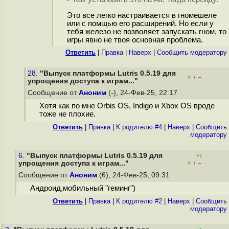
Это все легко настраивается в гномешеле
или с помщью его расширений. Но если у
тебя железо не позволяет запускать гном, то
игры явно не твоя основная проблема.
Ответить
|
Правка
|
Наверх
|
Cообщить модератору
28.
"Выпуск платформы Lutris 0.5.19 для
+
–
/
упрощения доступа к играм..."
Сообщение от
Аноним
(-), 24-Фев-25, 22:17
Хотя как по мне Orbis OS, Indigo и Xbox OS вроде
тоже не плохие.
Ответить
|
Правка
|
К родителю #4
|
Наверх
|
Cообщить
модератору
6.
"Выпуск платформы Lutris 0.5.19 для
+1
+
–
упрощения доступа к играм..."
/
Сообщение от
Аноним
(6), 24-Фев-25, 09:31
Андроид,мобильный "геминг")
Ответить
|
Правка
|
К родителю #2
|
Наверх
|
Cообщить
модератору