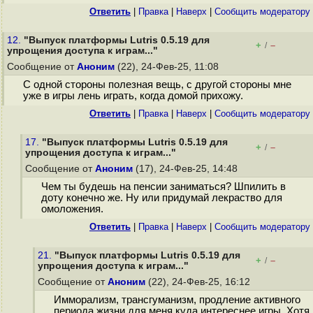
Ответить
|
Правка
|
Наверх
|
Cообщить модератору
12.
"Выпуск платформы Lutris 0.5.19 для
+
–
/
упрощения доступа к играм..."
Сообщение от
Аноним
(22), 24-Фев-25, 11:08
С одной стороны полезная вещь, с другой стороны мне
уже в игры лень играть, когда домой прихожу.
Ответить
|
Правка
|
Наверх
|
Cообщить модератору
17.
"Выпуск платформы Lutris 0.5.19 для
+
–
/
упрощения доступа к играм..."
Сообщение от
Аноним
(17), 24-Фев-25, 14:48
Чем ты будешь на пенсии заниматься? Шпилить в
доту конечно же. Ну или придумай лекраство для
омоложения.
Ответить
|
Правка
|
Наверх
|
Cообщить модератору
21.
"Выпуск платформы Lutris 0.5.19 для
+
–
/
упрощения доступа к играм..."
Сообщение от
Аноним
(22), 24-Фев-25, 16:12
Имморализм, трансгуманизм, продление активного
периода жизни для меня куда интереснее игры. Хотя