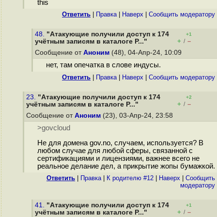
this
Ответить
|
Правка
|
Наверх
|
Cообщить модератору
48.
"Атакующие получили доступ к 174
+1
+
–
учётным записям в каталоге P..."
/
Сообщение от
Аноним
(48), 04-Апр-24, 10:09
нет, там опечатка в слове индусы.
Ответить
|
Правка
|
Наверх
|
Cообщить модератору
23.
"Атакующие получили доступ к 174
+2
+
–
учётным записям в каталоге P..."
/
Сообщение от
Аноним
(23), 03-Апр-24, 23:58
>govcloud
Не для домена gov.no, случаем, используется? В
любом случае для любой сферы, связанной с
сертификациями и лицензиями, важнее всего не
реальное делание дел, а прикрытие жопы бумажкой.
Ответить
|
Правка
|
К родителю #12
|
Наверх
|
Cообщить
модератору
41.
"Атакующие получили доступ к 174
+1
+
–
учётным записям в каталоге P..."
/