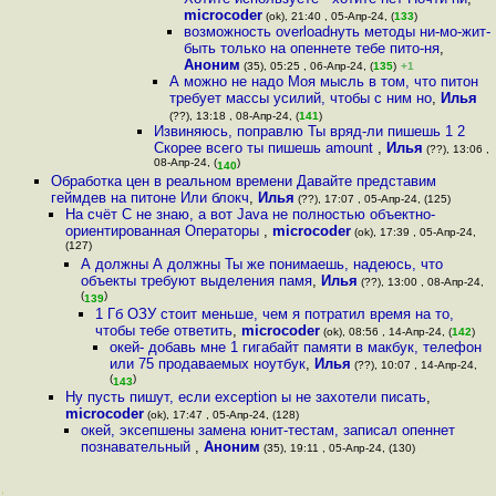
microcoder
(ok), 21:40 , 05-Апр-24, (
133
)
возможность overloadнуть методы ни-мо-жит-
быть только на опеннете тебе пито-ня
,
Аноним
(35), 05:25 , 06-Апр-24, (
135
)
+1
А можно не надо Моя мысль в том, что питон
требует массы усилий, чтобы с ним но
,
Илья
(??), 13:18 , 08-Апр-24, (
141
)
Извиняюсь, поправлю Ты вряд-ли пишешь 1 2
Скорее всего ты пишешь amount
,
Илья
(??), 13:06 ,
08-Апр-24, (
)
140
Обработка цен в реальном времени Давайте представим
геймдев на питоне Или блокч
,
Илья
(??), 17:07 , 05-Апр-24, (125)
На счёт C не знаю, а вот Java не полностью объектно-
ориентированная Операторы
,
microcoder
(ok), 17:39 , 05-Апр-24,
(127)
А должны А должны Ты же понимаешь, надеюсь, что
объекты требуют выделения памя
,
Илья
(??), 13:00 , 08-Апр-24,
(
)
139
1 Гб ОЗУ стоит меньше, чем я потратил время на то,
чтобы тебе ответить
,
microcoder
(ok), 08:56 , 14-Апр-24, (
142
)
окей- добавь мне 1 гигабайт памяти в макбук, телефон
или 75 продаваемых ноутбук
,
Илья
(??), 10:07 , 14-Апр-24,
(
)
143
Ну пусть пишут, если exception ы не захотели писать
,
microcoder
(ok), 17:47 , 05-Апр-24, (128)
окей, эксепшены замена юнит-тестам, записал опеннет
познавательный
,
Аноним
(35), 19:11 , 05-Апр-24, (130)