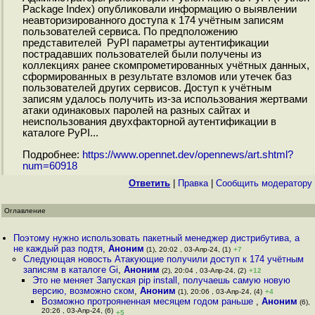
Package Index) опубликовали информацию о выявлении
неавторизированного доступа к 174 учётным записям
пользователей сервиса. По предположению
представителей PyPI параметры аутентификации
пострадавших пользователей были получены из
коллекциях ранее скомпрометированных учётных данных,
сформированных в результате взломов или утечек баз
пользователей других сервисов. Доступ к учётным
записям удалось получить из-за использования жертвами
атаки одинаковых паролей на разных сайтах и
неиспользования двухфакторной аутентификации в
каталоге PyPI...
Подробнее:
https://www.opennet.dev/opennews/art.shtml?
num=60918
Ответить
|
Правка
|
Cообщить модератору
Оглавление
Поэтому нужно использовать пакетный менеджер дистрибутива, а
не каждый раз подтя
,
Аноним
(1), 20:02 , 03-Апр-24, (1)
+7
Следующая новость Атакующие получили доступ к 174 учётным
записям в каталоге Gi
,
Аноним
(2), 20:04 , 03-Апр-24, (2)
+12
Это не меняет Запуская pip install, получаешь самую новую
версию, возможно ском
,
Аноним
(1), 20:06 , 03-Апр-24, (4)
+4
Возможно протрояненная месяцем годом раньше
,
Аноним
(6),
20:26 , 03-Апр-24, (6)
+5