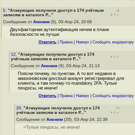
5.
"Атакующие получили доступ к 174 учётным
–1
+
–
записям в каталоге P..."
/
Сообщение от
Аноним
(5), 03-Апр-24, 20:06
Двухфакторная аутентификация ничем в плане
безопасности не лучше
Ответить
|
Правка
|
Наверх
|
Cообщить модератору
12.
"Атакующие получили доступ к 174
+
–
/
учётным записям в каталоге P..."
Сообщение от
Аноним
(9), 03-Апр-24, 21:13
Поясни почему, по пунктам. А то вот недавно в
амазоновском govcloud аккаунт регистрировал для
клиента, и там почему-то mandatory 2FA. Тупые
пендосы, не иначе!
Ответить
|
Правка
|
Наверх
|
Cообщить модератору
20.
"Атакующие получили доступ к 174
+2
+
–
учётным записям в каталоге P..."
/
Сообщение от
Аноним
(20), 03-Апр-24, 22:39
>Тупые пендосы, не иначе!