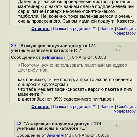
Далее идут насквозь проверенные дистростроители/
мантейнеры с накатыванием слегка подплесневевшей
серии патчей поверх не-очень-понятно-какого
тарболла. Не, конечно, тоже вылежавшегося и очень-
очень проверенного. Сыном маминой подруги. Кажется.
Ответить
|
Правка
|
К родителю #1
|
Наверх
|
Cообщить
модератору
39.
"Атакующие получили доступ к 174
+1
+
–
учётным записям в каталоге P..."
/
Сообщение от
pelmaniac
(?), 04-Апр-24, 08:53
>Поэтому нужно использовать пакетный менеджер
дистрибутива
как понимаю, ты не прогер, а просто эксперт опеннета
с широким кругозором )
что тебе мешает зафиксировать версию пакета в пип/
мавен/итд ?
в дистрибах нет 99% содержимого пип/мавен
Ответить
|
Правка
|
К родителю #1
|
Наверх
|
Cообщить
модератору
43.
"Атакующие получили доступ к 174
+
–
/
учётным записям в каталоге P..."
Сообщение от
Аноним
(43), 04-Апр-24, 09:36