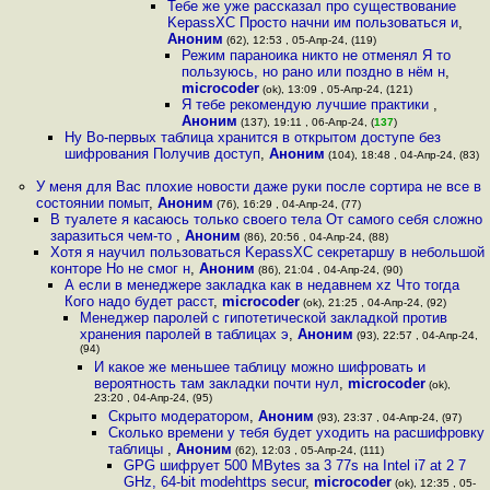
Тебе же уже рассказал про существование
KepassXC Просто начни им пользоваться и
,
Аноним
(62), 12:53 , 05-Апр-24, (119)
Режим параноика никто не отменял Я то
пользуюсь, но рано или поздно в нём н
,
microcoder
(ok), 13:09 , 05-Апр-24, (121)
Я тебе рекомендую лучшие практики
,
Аноним
(137), 19:11 , 06-Апр-24, (
137
)
Ну Во-первых таблица хранится в открытом доступе без
шифрования Получив доступ
,
Аноним
(104), 18:48 , 04-Апр-24, (83)
У меня для Вас плохие новости даже руки после сортира не все в
состоянии помыт
,
Аноним
(76), 16:29 , 04-Апр-24, (77)
В туалете я касаюсь только своего тела От самого себя сложно
заразиться чем-то
,
Аноним
(86), 20:56 , 04-Апр-24, (88)
Хотя я научил пользоваться KepassXC секретаршу в небольшой
конторе Но не смог н
,
Аноним
(86), 21:04 , 04-Апр-24, (90)
А если в менеджере закладка как в недавнем xz Что тогда
Кого надо будет расст
,
microcoder
(ok), 21:25 , 04-Апр-24, (92)
Менеджер паролей с гипотетической закладкой против
хранения паролей в таблицах э
,
Аноним
(93), 22:57 , 04-Апр-24,
(94)
И какое же меньшее таблицу можно шифровать и
вероятность там закладки почти нул
,
microcoder
(ok),
23:20 , 04-Апр-24, (95)
Скрыто модератором
,
Аноним
(93), 23:37 , 04-Апр-24, (97)
Сколько времени у тебя будет уходить на расшифровку
таблицы
,
Аноним
(62), 12:03 , 05-Апр-24, (111)
GPG шифрует 500 MBytes за 3 77s на Intel i7 at 2 7
GHz, 64-bit modehttps secur
,
microcoder
(ok), 12:35 , 05-