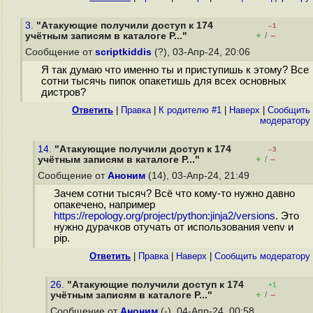
3.
"Атакующие получили доступ к 174
–1
+
–
учётным записям в каталоге P..."
/
Сообщение от
scriptkiddis
(?), 03-Апр-24, 20:06
Я так думаю что именно ты и приступишь к этому? Все
сотни тысячь пипок опакетишь для всех основных
дистров?
Ответить
|
Правка
|
К родителю #1
|
Наверх
|
Cообщить
модератору
14.
"Атакующие получили доступ к 174
–3
+
–
учётным записям в каталоге P..."
/
Сообщение от
Аноним
(14), 03-Апр-24, 21:49
Зачем сотни тысяч? Всё что кому-то нужно давно
опакечено, например
https://repology.org/project/python:jinja2/versions
. Это
нужно дурачков отучать от использования venv и
pip.
Ответить
|
Правка
|
Наверх
|
Cообщить модератору
26.
"Атакующие получили доступ к 174
+1
+
–
учётным записям в каталоге P..."
/
Сообщение от
Аноним
(-), 04-Апр-24, 00:58