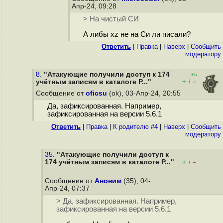
Апр-24, 09:28
> На чистый СИ
А либы xz не на Си ли писали?
Ответить
|
Правка
|
Наверх
|
Cообщить
модератору
8.
"Атакующие получили доступ к 174
+5
+
–
учётным записям в каталоге P..."
/
Сообщение от
oficsu
(ok), 03-Апр-24, 20:55
Да, зафиксированная. Например,
зафиксированная на версии 5.6.1
Ответить
|
Правка
|
К родителю #4
|
Наверх
|
Cообщить
модератору
35.
"Атакующие получили доступ к
174 учётным записям в каталоге P..."
+
–
/
Сообщение от
Аноним
(35), 04-
Апр-24, 07:37
> Да, зафиксированная. Например,
зафиксированная на версии 5.6.1