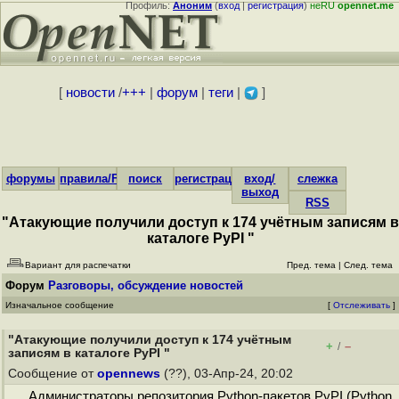
Профиль:
Аноним
(
вход
|
регистрация
)
неRU
opennet.me
[
новости
/
+++
|
форум
|
теги
|
]
форумы
правила/FAQ
поиск
регистрация
вход/
слежка
выход
RSS
"Атакующие получили доступ к 174 учётным записям в
каталоге PyPI "
Вариант для распечатки
Пред. тема
|
След. тема
Форум
Разговоры, обсуждение новостей
Изначальное сообщение
[
Отслеживать
]
"Атакующие получили доступ к 174 учётным
+
–
/
записям в каталоге PyPI "
Сообщение от
opennews
(??), 03-Апр-24, 20:02
Администраторы репозитория Python-пакетов PyPI (Python