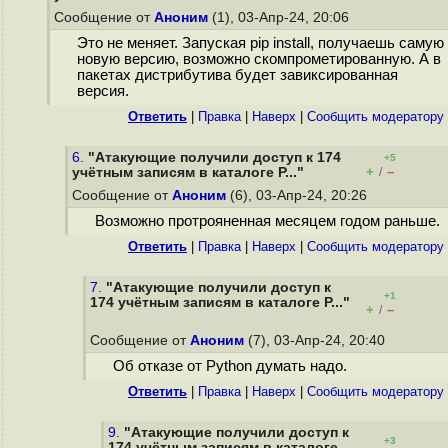
Сообщение от
Аноним
(1), 03-Апр-24, 20:06
Это не меняет. Запуская pip install, получаешь самую
новую версию, возможно скомпрометированную. А в
пакетах дистрибутива будет завиксированная
версия.
Ответить
|
Правка
|
Наверх
|
Cообщить модератору
6.
"Атакующие получили доступ к 174
+5
+
–
учётным записям в каталоге P..."
/
Сообщение от
Аноним
(6), 03-Апр-24, 20:26
Возможно протрояненная месяцем годом раньше.
Ответить
|
Правка
|
Наверх
|
Cообщить модератору
7.
"Атакующие получили доступ к
+1
174 учётным записям в каталоге P..."
+
–
/
Сообщение от
Аноним
(7), 03-Апр-24, 20:40
Об отказе от Python думать надо.
Ответить
|
Правка
|
Наверх
|
Cообщить модератору
9.
"Атакующие получили доступ к
+3
174 учётным записям в каталоге