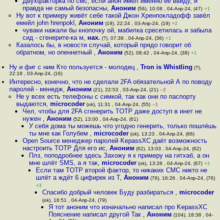
Двухфакторка по смс, если анон имел именно ее ввиду, и
правда не самый безопасны
,
Аноним
(56), 10:08 , 04-Апр-24, (47)
+1
Ну вот к примеру живёт себе такой Джон Хренпокладофф завёл
емейл john hrenpokl
,
Аноним
(19), 22:24 , 03-Апр-24, (19)
+2
чуваки нажали бы кнопочку ой, мабилка сресетилась и забыла
сид - сгенерите-ка м
,
нах.
(?), 07:39 , 04-Апр-24, (36)
+1
Казалось бы, в новости случай, который прядо говорит об
обратном, но опеннетный
,
Аноним
(52), 08:42 , 04-Апр-24, (38)
+1
Ну и фиг с ним Кто пользуется - молодец
,
Tron is Whistling
(?),
22:18 , 03-Апр-24, (16)
Интересно, конечно, что не сделали 2FA обязательной А по поводу
паролей - менедж
,
Аноним
(21), 22:53 , 03-Апр-24, (21)
–2
Не у всех есть телефоны с симкой, так как они по паспорту
выдаются
,
microcoder
(ok), 11:31 , 04-Апр-24, (55)
–1
Чел, чтобы для 2FA сгенерить TOTP даже доступ в инет не
нужен
,
Аноним
(52), 13:00 , 04-Апр-24, (61)
У себя дома ты можешь что угодно генерить, только пошлёшь
ты мне как Голубем
,
microcoder
(ok), 13:23 , 04-Апр-24, (66)
Open Source менеджер паролей KepassXC даёт возможность
настроить TOTP Для его ис
,
Аноним
(62), 13:03 , 04-Апр-24, (62)
Плз, поподробнее здесь Захожу я к примеру на гитхаб, а он
мне шлёт SMS, а я так
,
microcoder
(ok), 13:26 , 04-Апр-24, (67)
+1
Если там ТOTP второй фактор, то никаких СМС никто не
шлёт а ждёт 6 цифирек из Т
,
Аноним
(76), 16:26 , 04-Апр-24, (76)
+3
Спасибо добрый человек Буду разбираться
,
microcoder
(ok), 16:51 , 04-Апр-24, (79)
Я тот аноним что изначально написал про KepassXC
Пояснение написал другой Так
,
Аноним
(104), 18:38 , 04-