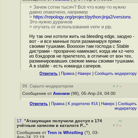
> Зачем сотни тысяч? Всё что кому-то нужно
давно опакечено, например
>
https://repology.org/project/python:jinja2/versions
.
Это нужно дурачков
> отучать от использования venv и pip.
Ну так они хотели жить на bleeding edge, заодно -
вот - и все минные поля разминируя прямо
своими тушками. Вооооон там господа с Stable
дистрами - прозрачно намекают, когда им xz-чего
из бэкдоров не прилетело, в отличие от вон тех,
разминировавших свежие мины своими тушками.
А в stable - есть команда саперов.
Ответить
|
Правка
|
Наверх
|
Cообщить модератору
99. Скрыто модератором
+
–
/
Сообщение от
Аноним
(98), 05-Апр-24, 04:00
Ответить
|
Правка
|
К родителю #14
|
Наверх
|
Cообщить
модератору
17.
"Атакующие получили доступ к 174
+1
+
–
учётным записям в каталоге P..."
/
Сообщение от
Tron is Whistling
(?), 03-
Апр-24, 22:19