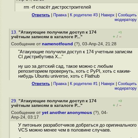
rm -rf спасёт дистростроителей
Ответить
|
Правка
|
К родителю #3
|
Наверх
|
Cообщить
модератору
13.
"Атакующие получили доступ к 174
+1
+
–
учётным записям в каталоге P..."
/
Сообщение от
namenotfound
(?), 03-Апр-24, 21:28
"Атакующие получили доступ к 174 учетным записям
CI дистрибутива X..."
ну шо за детский сад, такое можно с любым
репозиторием провернуть, хоть с PyPI, хоть с каким-
нибудь Ubuntu universe, хоть с Flathub
Ответить
|
Правка
|
К родителю #1
|
Наверх
|
Cообщить
модератору
29.
"Атакующие получили доступ к 174
+3
+
–
учётным записям в каталоге P..."
/
Сообщение от
yet another anonymous
(?), 04-
Апр-24, 03:17
У питоньих разработчиков добраться до оригинального
VCS можно менее чем в половине случаев.