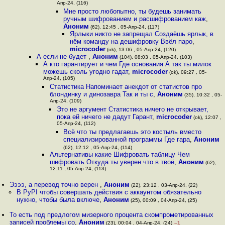
Апр-24, (116)
Мне просто любопытно, ты будешь занимать
ручным шифрованием и расшифрованием каж
,
Аноним
(62), 12:45 , 05-Апр-24, (117)
Ярлыки никто не запрещал Создаёшь ярлык, в
нём команду на дешифровку Ввёл паро
,
microcoder
(ok), 13:06 , 05-Апр-24, (120)
А если не будет
,
Аноним
(104), 08:03 , 05-Апр-24, (103)
А кто гарантирует и чем Где основания А так ты милок
можешь сколь угодно гадат
,
microcoder
(ok), 09:27 , 05-
Апр-24, (105)
Статистика Напоминает анекдот от статистов про
блондинку и динозавра Так и ты с
,
Аноним
(35), 10:32 , 05-
Апр-24, (109)
Это не аргумент Статистика ничего не открывает,
пока ей ничего не дадут Гарант
,
microcoder
(ok), 12:07 ,
05-Апр-24, (112)
Всё что ты предлагаешь это костыль вместо
специализированной программы Где гара
,
Аноним
(62), 12:12 , 05-Апр-24, (114)
Альтернативы какие Шифровать таблицу Чем
шифровать Откуда ты уверен что в твоё
,
Аноним
(62),
12:11 , 05-Апр-24, (113)
Ээээ, а перевод точно верен
,
Аноним
(22), 23:12 , 03-Апр-24, (22)
В PyPI чтобы совершать действия с аккаунтом обязательно
нужно, чтобы была включе
,
Аноним
(25), 00:09 , 04-Апр-24, (25)
То есть под предлогом мизерного процента скомпрометированных
записей проблемы со
,
Аноним
(23), 00:04 , 04-Апр-24, (24)
–1