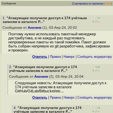
Сообщения
[
Сортировка по времени
|
RSS
]
1.
"Атакующие получили доступ к 174 учётным
+7
+
–
записям в каталоге P..."
/
Сообщение от
Аноним
(1), 03-Апр-24, 20:02
Поэтому нужно использовать пакетный менеджер
дистрибутива, а не каждый раз подтягивать
непроверенные пакеты из такой помойки. Пакет должен
быть собран напрямую из git разработчика, зафиксирован
и проверен.
Ответить
|
Правка
|
Наверх
|
Cообщить модератору
2.
"Атакующие получили доступ к 174
+12
+
–
учётным записям в каталоге P..."
/
Сообщение от
Аноним
(2), 03-Апр-24, 20:04
Следующая новость: Атакующие получили доступ к
174 учётным записям в каталоге
GitHub/GitLab/Bitbucket/etc...
Ответить
|
Правка
|
Наверх
|
Cообщить модератору
4.
"Атакующие получили доступ к 174
+4
+
–
учётным записям в каталоге P..."
/