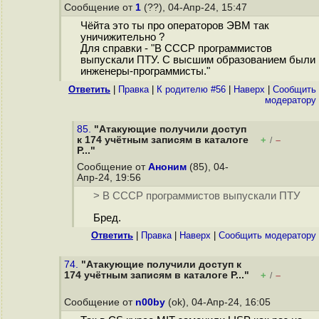
Сообщение от
1
(??), 04-Апр-24, 15:47
Чёйта это ты про операторов ЭВМ так
уничижительно ?
Для справки - "В СССР программистов
выпускали ПТУ. С высшим образованием были
инженеры-программисты."
Ответить
|
Правка
|
К родителю #56
|
Наверх
|
Cообщить
модератору
85.
"Атакующие получили доступ
к 174 учётным записям в каталоге
+
–
/
P..."
Сообщение от
Аноним
(85), 04-
Апр-24, 19:56
> В СССР программистов выпускали ПТУ
Бред.
Ответить
|
Правка
|
Наверх
|
Cообщить модератору
74.
"Атакующие получили доступ к
174 учётным записям в каталоге P..."
+
–
/
Сообщение от
n00by
(ok), 04-Апр-24, 16:05