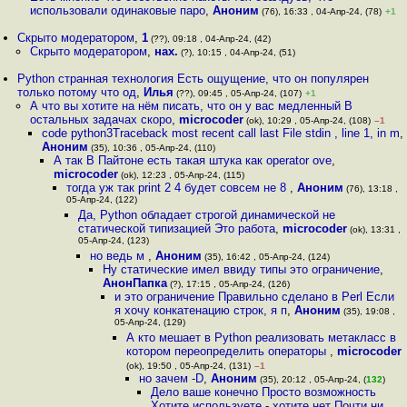
использовали одинаковые паро
,
Аноним
(76), 16:33 , 04-Апр-24, (78)
+1
Скрыто модератором
,
1
(??), 09:18 , 04-Апр-24, (42)
Скрыто модератором
,
нах.
(?), 10:15 , 04-Апр-24, (51)
Python странная технология Есть ощущение, что он популярен
только потому что од
,
Илья
(??), 09:45 , 05-Апр-24, (107)
+1
А что вы хотите на нём писать, что он у вас медленный В
остальных задачах скоро
,
microcoder
(ok), 10:29 , 05-Апр-24, (108)
–1
code python3Traceback most recent call last File stdin , line 1, in m
,
Аноним
(35), 10:36 , 05-Апр-24, (110)
А так В Пайтоне есть такая штука как operator ove
,
microcoder
(ok), 12:23 , 05-Апр-24, (115)
тогда уж так print 2 4 будет совсем не 8
,
Аноним
(76), 13:18 ,
05-Апр-24, (122)
Да, Python обладает строгой динамической не
статической типизацией Это работа
,
microcoder
(ok), 13:31 ,
05-Апр-24, (123)
но ведь м
,
Аноним
(35), 16:42 , 05-Апр-24, (124)
Ну статические имел ввиду типы это ограничение
,
АнонПапка
(?), 17:15 , 05-Апр-24, (126)
и это ограничение Правильно сделано в Perl Если
я хочу конкатенацию строк, я п
,
Аноним
(35), 19:08 ,
05-Апр-24, (129)
А кто мешает в Python реализовать метакласс в
котором переопределить операторы
,
microcoder
(ok), 19:50 , 05-Апр-24, (131)
–1
но зачем -D
,
Аноним
(35), 20:12 , 05-Апр-24, (
132
)
Дело ваше конечно Просто возможность
Хотите используете - хотите нет Почти ни
,