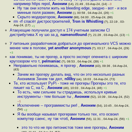
например https repol
,
Аноним
(14), 21:49 , 03-Апр-24, (14)
–3
Ну так они хотели жить на bleeding edge, заодно - вот - и все
минные поля размин
,
Аноним
(-), 00:58 , 04-Апр-24, (26)
+1
Скрыто модератором
,
Аноним
(98), 04:00 , 05-Апр-24, (99)
rm -rf спасёт дистростроителей
,
Tron is Whistling
(?), 22:19 , 03-
Апр-24, (17)
+1
Атакующие получили доступ к 174 учетным записям CI
дистрибутива X ну шо за д
,
namenotfound
(?), 21:28 , 03-Апр-24, (13)
+1
У питоньих разработчиков добраться до оригинального VCS можно
менее чем в полови
,
yet another anonymous
(?), 03:17 , 04-Апр-24, (29)
+3
как понимаю, ты не прогер, а просто эксперт опеннета с широким
кругозором что т
,
pelmaniac
(?), 08:53 , 04-Апр-24, (39)
+1
Неправильно понимаешь, я прогер
,
Аноним
(43), 09:36 , 04-Апр-24,
(43)
Зачем же прогеру делать вид, что он это несколько разных
Анонимов Зачем так дел
,
n00by
(ok), 16:03 , 04-Апр-24, (73)
Те, кто использует PyPi - тоже не прогеры Прогеры это те, кто
пишет на C, на С
,
Аноним
(46), 10:03 , 04-Апр-24, (46)
+1
То есть, чем сильнее ты страдаешь, используя кривые
инструменты - тем больше ты
,
Аноним
(52), 10:39 , 04-Апр-24, (52)
–1
Исключение -- программисты perl
,
Аноним
(54), 10:45 , 04-Апр-24,
(54)
+2
Я бы вообще называл прогерами только тех, кто освоил
компутер саенс, ну так чтоб
,
Аноним
(56), 11:31 , 04-Апр-24, (56)
+1
это то что не про питонистов тоже мне прогеры
,
Аноним