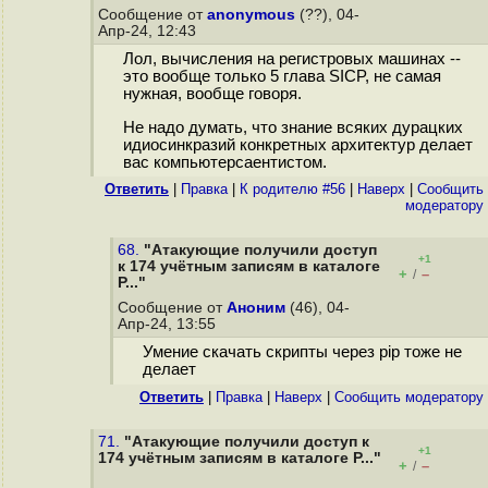
Сообщение от
anonymous
(??), 04-
Апр-24, 12:43
Лол, вычисления на регистровых машинах --
это вообще только 5 глава SICP, не самая
нужная, вообще говоря.
Не надо думать, что знание всяких дурацких
идиосинкразий конкретных архитектур делает
вас компьютерсаентистом.
Ответить
|
Правка
|
К родителю #56
|
Наверх
|
Cообщить
модератору
68.
"Атакующие получили доступ
+1
к 174 учётным записям в каталоге
+
–
/
P..."
Сообщение от
Аноним
(46), 04-
Апр-24, 13:55
Умение скачать скрипты через pip тоже не
делает
Ответить
|
Правка
|
Наверх
|
Cообщить модератору
71.
"Атакующие получили доступ к
+1
174 учётным записям в каталоге P..."
+
–
/