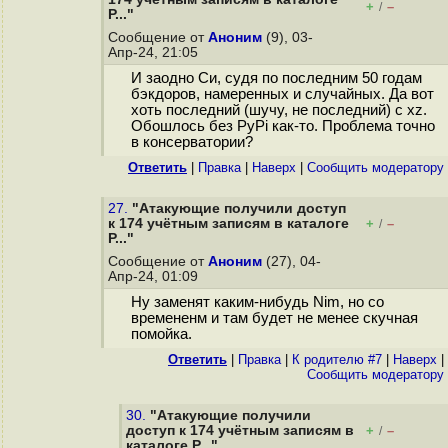
+
–
/
P..."
Сообщение от
Аноним
(9), 03-
Апр-24, 21:05
И заодно Си, судя по последним 50 годам
бэкдоров, намеренных и случайных. Да вот
хоть последний (шучу, не последний) с xz.
Обошлось без PyPi как-то. Проблема точно
в консерватории?
Ответить
|
Правка
|
Наверх
|
Cообщить модератору
27.
"Атакующие получили доступ
к 174 учётным записям в каталоге
+
–
/
P..."
Сообщение от
Аноним
(27), 04-
Апр-24, 01:09
Ну заменят каким-нибудь Nim, но со
времененм и там будет не менее скучная
помойка.
Ответить
|
Правка
|
К родителю #7
|
Наверх
|
Cообщить модератору
30.
"Атакующие получили
доступ к 174 учётным записям в
+
–
/
каталоге P..."