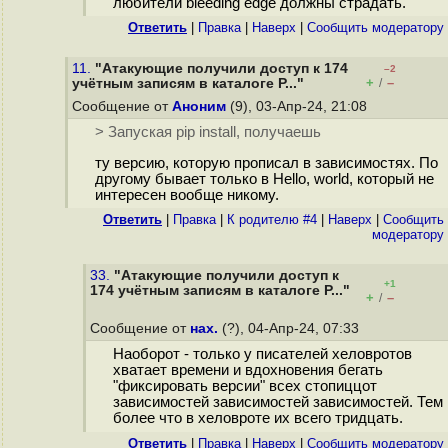
любители bleeding edge должны страдать.
Ответить
|
Правка
|
Наверх
|
Cообщить модератору
11.
"Атакующие получили доступ к 174
–2
+
–
учётным записям в каталоге P..."
/
Сообщение от
Аноним
(9), 03-Апр-24, 21:08
> Запуская pip install, получаешь
ту версию, которую прописал в зависимостях. По
другому бывает только в Hello, world, который не
интересен вообще никому.
Ответить
|
Правка
|
К родителю #4
|
Наверх
|
Cообщить
модератору
33.
"Атакующие получили доступ к
+1
174 учётным записям в каталоге P..."
+
–
/
Сообщение от
нах.
(?), 04-Апр-24, 07:33
Наоборот - только у писателей хеловротов
хватает времени и вдохновения бегать
"фиксировать версии" всех стопиццот
зависимостей зависимостей зависимостей. Тем
более что в хеловроте их всего тридцать.
Ответить
|
Правка
|
Наверх
|
Cообщить модератору