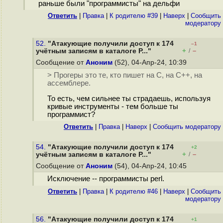
раньше были "программисты" на дельфи
Ответить
|
Правка
|
К родителю #39
|
Наверх
|
Cообщить
модератору
52.
"Атакующие получили доступ к 174
–1
+
–
учётным записям в каталоге P..."
/
Сообщение от
Аноним
(52), 04-Апр-24, 10:39
> Прогеры это те, кто пишет на C, на С++, на
ассемблере.
То есть, чем сильнее ты страдаешь, используя
кривые инструменты - тем больше ты
программист?
Ответить
|
Правка
|
Наверх
|
Cообщить модератору
54.
"Атакующие получили доступ к 174
+2
+
–
учётным записям в каталоге P..."
/
Сообщение от
Аноним
(54), 04-Апр-24, 10:45
Исключение -- программисты perl.
Ответить
|
Правка
|
К родителю #46
|
Наверх
|
Cообщить
модератору
56.
"Атакующие получили доступ к 174
+1