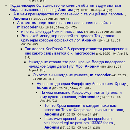
Апр-24, (81)
Подавляющее большинство не хочется об этом задумываться
Когда я пытаюсь просвещ
,
Аноним
(62), 13:05 , 04-Апр-24, (63)
А в чём преимущество по сравнению с таблицей под паролем
,
Аноним
(-), 14:00 , 04-Апр-24, (69)
+1
Автоматом подставляет логин пасс в поля на сайтах
,
microcoder
(ok), 16:18 , 04-Апр-24, (75)
и не только туда Чем и плох
,
пох.
(?), 18:01 , 04-Апр-24, (80)
Это какой менеджер паролей так делает Так делают
браузеры которые сохраняют лог
,
Аноним
(104), 18:41 , 04-
Апр-24, (82)
Так делает KeePassXC В браузер ставится расширение и
оно как-то связывается с к
,
microcoder
(ok), 19:55 , 04-Апр-24,
(84)
Никогда не ставил это расширение Всегда подозревал
неладное Одно дело Гугл Хро
,
Аноним
(86), 20:48 , 04-
Апр-24, (86)
Об этом вы никогда не узнаете
,
microcoder
(ok), 20:53 ,
04-Апр-24, (87)
Ну всё же доверия Фаерфоксу больше чем Хрому
,
Аноним
(86), 20:58 , 04-Апр-24, (89)
На чём основано Фаерфоксу платит Гугель, и
ему кушать хочецца
,
microcoder
(ok), 21:17 , 04-
Апр-24, (91)
То что Хром шпионит о каждом чихе нам
известно То что Фаерфокс шпионит это гипо
,
Аноним
(93), 22:55 , 04-Апр-24, (93)
https www opennet ru cgi-bin openforum
vsluhboard cgi az post om 133302 forum
,
Аноним
(62), 12:52 , 05-Апр-24, (118)