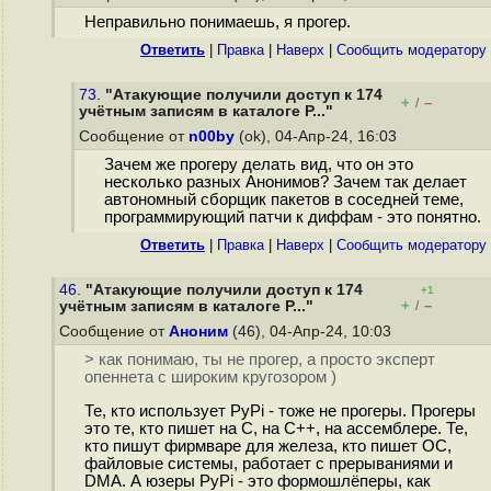
Неправильно понимаешь, я прогер.
Ответить
|
Правка
|
Наверх
|
Cообщить модератору
73.
"Атакующие получили доступ к 174
+
–
/
учётным записям в каталоге P..."
Сообщение от
n00by
(ok), 04-Апр-24, 16:03
Зачем же прогеру делать вид, что он это
несколько разных Анонимов? Зачем так делает
автономный сборщик пакетов в соседней теме,
программирующий патчи к диффам - это понятно.
Ответить
|
Правка
|
Наверх
|
Cообщить модератору
46.
"Атакующие получили доступ к 174
+1
+
–
учётным записям в каталоге P..."
/
Сообщение от
Аноним
(46), 04-Апр-24, 10:03
> как понимаю, ты не прогер, а просто эксперт
опеннета с широким кругозором )
Те, кто использует PyPi - тоже не прогеры. Прогеры
это те, кто пишет на C, на С++, на ассемблере. Те,
кто пишут фирмваре для железа, кто пишет ОС,
файловые системы, работает с прерываниями и
DMA. А юзеры PyPi - это формошлёперы, как