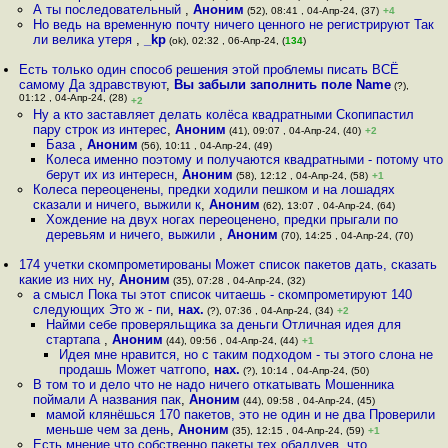
А ты последовательный
,
Аноним
(52), 08:41 , 04-Апр-24, (37)
+4
Но ведь на временную почту ничего ценного не регистрируют Так
ли велика утеря
,
_kp
(ok), 02:32 , 06-Апр-24, (
134
)
Есть только один способ решения этой проблемы писать ВСЁ
самому Да здравствуют
,
Вы забыли заполнить поле Name
(?),
01:12 , 04-Апр-24, (28)
+2
Ну а кто заставляет делать колёса квадратными Скопипастил
пару строк из интерес
,
Аноним
(41), 09:07 , 04-Апр-24, (40)
+2
База
,
Аноним
(56), 10:11 , 04-Апр-24, (49)
Колеса именно поэтому и получаются квадратными - потому что
берут их из интересн
,
Аноним
(58), 12:12 , 04-Апр-24, (58)
+1
Колеса переоценены, предки ходили пешком и на лошадях
сказали и ничего, выжили к
,
Аноним
(62), 13:07 , 04-Апр-24, (64)
Хождение на двух ногах переоценено, предки прыгали по
деревьям и ничего, выжили
,
Аноним
(70), 14:25 , 04-Апр-24, (70)
174 учетки скомпрометированы Может список пакетов дать, сказать
какие из них ну
,
Аноним
(35), 07:28 , 04-Апр-24, (32)
а смысл Пока ты этот список читаешь - скомпрометируют 140
следующих Это ж - пи
,
нах.
(?), 07:36 , 04-Апр-24, (34)
+2
Найми себе проверяльщика за деньги Отличная идея для
стартапа
,
Аноним
(44), 09:56 , 04-Апр-24, (44)
+1
Идея мне нравится, но с таким подходом - ты этого слона не
продашь Может чатгопо
,
нах.
(?), 10:14 , 04-Апр-24, (50)
В том то и дело что не надо ничего откатывать Мошенника
поймали А названия пак
,
Аноним
(44), 09:58 , 04-Апр-24, (45)
мамой клянёшься 170 пакетов, это не один и не два Проверили
меньше чем за день
,
Аноним
(35), 12:15 , 04-Апр-24, (59)
+1
Есть мнение что собственно пакеты тех обалдуев, что