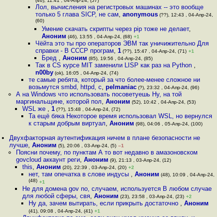
(46), 11:41 , 04-Апр-24, (57)
Лол, вычисления на регистровых машинах -- это вообще
только 5 глава SICP, не сам
,
anonymous
(??), 12:43 , 04-Апр-24,
(60)
Умение скачать скрипты через pip тоже не делает
,
Аноним
(46), 13:55 , 04-Апр-24, (68)
+1
Чёйта это ты про операторов ЭВМ так уничижительно Для
справки - В СССР програм
,
1
(??), 15:47 , 04-Апр-24, (71)
+1
Бред
,
Аноним
(85), 19:56 , 04-Апр-24, (85)
Так в CS курсе MIT заменили LISP как раз на Python
,
n00by
(ok), 16:05 , 04-Апр-24, (74)
те самые ребята, который за что более-менее сложное ни
возьмутся smbd, httpd, c
,
pelmaniac
(?), 23:32 , 04-Апр-24, (96)
А на Windows что использовать посоветуешь Ну, на той
маргинальщине, которой пол
,
Аноним
(52), 10:42 , 04-Апр-24, (53)
WSL же
,
1
(??), 15:48 , 04-Апр-24, (72)
Та ещё бяка Некоторое время использовал WSL, но вернулся
к старым добрым виртуал
,
Аноним
(98), 04:06 , 05-Апр-24, (100)
Двухфакторная аутентификация ничем в плане безопасности не
лучше
,
Аноним
(5), 20:06 , 03-Апр-24, (5)
–1
Поясни почему, по пунктам А то вот недавно в амазоновском
govcloud аккаунт реги
,
Аноним
(9), 21:13 , 03-Апр-24, (12)
this
,
Аноним
(20), 22:39 , 03-Апр-24, (20)
+2
нет, там опечатка в слове индусы
,
Аноним
(48), 10:09 , 04-Апр-24,
(48)
+1
Не для домена gov no, случаем, используется В любом случае
для любой сферы, свя
,
Аноним
(23), 23:58 , 03-Апр-24, (23)
+2
Ну да, зачем вытирать, если прикрыть достаточно
,
Аноним
(41), 09:08 , 04-Апр-24, (41)
+1