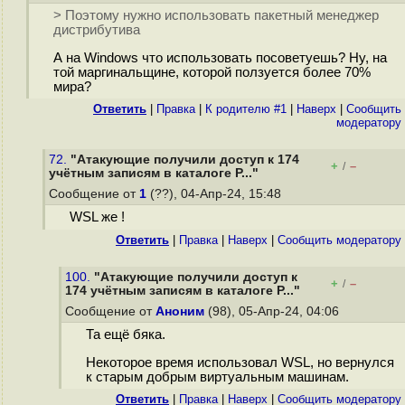
> Поэтому нужно использовать пакетный менеджер
дистрибутива
А на Windows что использовать посоветуешь? Ну, на
той маргинальщине, которой ползуется более 70%
мира?
Ответить
|
Правка
|
К родителю #1
|
Наверх
|
Cообщить
модератору
72.
"Атакующие получили доступ к 174
+
–
/
учётным записям в каталоге P..."
Сообщение от
1
(??), 04-Апр-24, 15:48
WSL же !
Ответить
|
Правка
|
Наверх
|
Cообщить модератору
100.
"Атакующие получили доступ к
+
–
/
174 учётным записям в каталоге P..."
Сообщение от
Аноним
(98), 05-Апр-24, 04:06
Та ещё бяка.
Некоторое время использовал WSL, но вернулся
к старым добрым виртуальным машинам.
Ответить
|
Правка
|
Наверх
|
Cообщить модератору