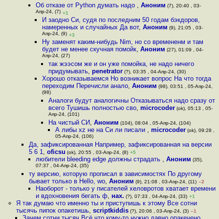
Об отказе от Python думать надо
,
Аноним
(7), 20:40 , 03-
Апр-24, (7)
+1
И заодно Си, судя по последним 50 годам бэкдоров,
намеренных и случайных Да вот
,
Аноним
(9), 21:05 , 03-
Апр-24, (9)
+3
Ну заменят каким-нибудь Nim, но со времененм и там
будет не менее скучная помойк
,
Аноним
(27), 01:09 , 04-
Апр-24, (27)
так жээсом же и он уже помойка, не надо ничего
придумывать
,
penetrator
(?), 03:35 , 04-Апр-24, (30)
Хорошо отказываемся Но возникает вопрос На что тогда
переходим Перечисли анало
,
Аноним
(98), 03:51 , 05-Апр-24,
(98)
Аналоги будут аналогичны Отказываться надо сразу от
всего Тушишь полностью сво
,
microcoder
(ok), 05:13 , 05-
Апр-24, (101)
На чистый СИ
,
Аноним
(104), 08:04 , 05-Апр-24, (104)
А либы xz не на Си ли писали
,
microcoder
(ok), 09:28 ,
05-Апр-24, (106)
Да, зафиксированная Например, зафиксированная на версии
5 6 1
,
oficsu
(ok), 20:55 , 03-Апр-24, (8)
+5
любители bleeding edge должны страдать
,
Аноним
(35),
07:37 , 04-Апр-24, (35)
ту версию, которую прописал в зависимостях По другому
бывает только в Hello, wo
,
Аноним
(9), 21:08 , 03-Апр-24, (11)
–2
Наоборот - только у писателей хеловротов хватает времени
и вдохновения бегать ф
,
нах.
(?), 07:33 , 04-Апр-24, (33)
+1
Я так думаю что именно ты и приступишь к этому Все сотни
тысячь пипок опакетишь
,
scriptkiddis
(?), 20:06 , 03-Апр-24, (3)
–1
Зачем сотни тысяч Всё что кому-то нужно давно опакечено,