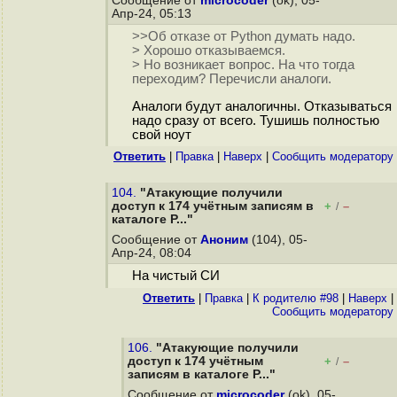
Сообщение от
microcoder
(ok), 05-
Апр-24, 05:13
>>Об отказе от Python думать надо.
> Хорошо отказываемся.
> Но возникает вопрос. На что тогда
переходим? Перечисли аналоги.
Аналоги будут аналогичны. Отказываться
надо сразу от всего. Тушишь полностью
свой ноут
Ответить
|
Правка
|
Наверх
|
Cообщить модератору
104.
"Атакующие получили
доступ к 174 учётным записям в
+
–
/
каталоге P..."
Сообщение от
Аноним
(104), 05-
Апр-24, 08:04
На чистый СИ
Ответить
|
Правка
|
К родителю #98
|
Наверх
|
Cообщить модератору
106.
"Атакующие получили
доступ к 174 учётным
+
–
/
записям в каталоге P..."
Сообщение от
microcoder
(ok), 05-