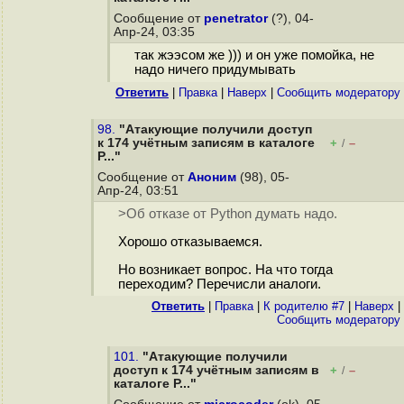
Сообщение от
penetrator
(?), 04-
Апр-24, 03:35
так жээсом же ))) и он уже помойка, не
надо ничего придумывать
Ответить
|
Правка
|
Наверх
|
Cообщить модератору
98.
"Атакующие получили доступ
к 174 учётным записям в каталоге
+
–
/
P..."
Сообщение от
Аноним
(98), 05-
Апр-24, 03:51
>Об отказе от Python думать надо.
Хорошо отказываемся.
Но возникает вопрос. На что тогда
переходим? Перечисли аналоги.
Ответить
|
Правка
|
К родителю #7
|
Наверх
|
Cообщить модератору
101.
"Атакующие получили
доступ к 174 учётным записям в
+
–
/
каталоге P..."