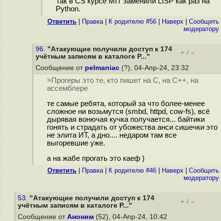
Так в CS курсе MIT заменили LISP как раз на
Python.
Ответить
|
Правка
|
К родителю #56
|
Наверх
|
Cообщить
модератору
96.
"Атакующие получили доступ к 174
+
–
/
учётным записям в каталоге P..."
Сообщение от
pelmaniac
(?), 04-Апр-24, 23:32
>Прогеры это те, кто пишет на C, на С++, на
ассемблере
те самые ребята, который за что более-менее
сложное ни возьмутся (smbd, httpd, cow-fs), всё
дырявая вонючая кучка получается... байтики
гонять и страдать от убожества анси сишечки это
не элита ИТ, а дно.... недаром там все
выгоревшие уже.
а на жабе прогать это каеф )
Ответить
|
Правка
|
К родителю #46
|
Наверх
|
Cообщить
модератору
53.
"Атакующие получили доступ к 174
+
–
/
учётным записям в каталоге P..."
Сообщение от
Аноним
(52), 04-Апр-24, 10:42