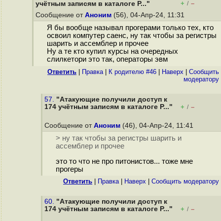
+
–
учётным записям в каталоге P..."
/
Сообщение от
Аноним
(56), 04-Апр-24, 11:31
Я бы вообще называл прогерами только тех, кто
освоил компутер саенс, ну так чтобы за регистры
шарить и ассемблер и прочее
Ну а те кто купил курсы на очередных
слилкетори это так, операторы эвм
Ответить
|
Правка
|
К родителю #46
|
Наверх
|
Cообщить
модератору
57.
"Атакующие получили доступ к
174 учётным записям в каталоге P..."
+
–
/
Сообщение от
Аноним
(46), 04-Апр-24, 11:41
> ну так чтобы за регистры шарить и
ассемблер и прочее
это то что не про питонистов... тоже мне
прогеры
Ответить
|
Правка
|
Наверх
|
Cообщить модератору
60.
"Атакующие получили доступ к
174 учётным записям в каталоге P..."
+
–
/