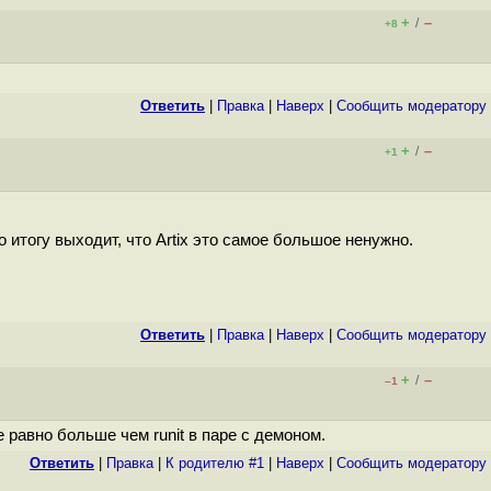
+
–
/
+8
Ответить
|
Правка
|
Наверх
|
Cообщить модератору
+
–
/
+1
о итогу выходит, что Artix это самое большое ненужно.
Ответить
|
Правка
|
Наверх
|
Cообщить модератору
+
–
/
–1
 равно больше чем runit в паре с демоном.
Ответить
|
Правка
|
К родителю #1
|
Наверх
|
Cообщить модератору