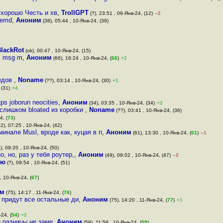
 хорошо Честь и хв
,
TrollGPT
(?), 23:51 , 09-Янв-24, (12)
–2
temd
,
Аноним
(38), 05:44 , 10-Янв-24, (39)
lackRot
(ok), 00:47 , 10-Янв-24, (15)
i, msg m
,
Аноним
(66), 16:24 , 10-Янв-24, (
66
)
+2
педов
,
Noname
(??), 03:14 , 10-Янв-24, (30)
+1
 (31)
+4
ps joborun neocities
,
Аноним
(34), 03:35 , 10-Янв-24, (34)
+2
 слишком bloated из коробки
,
Noname
(??), 03:41 , 10-Янв-24, (36)
4, (
73
)
2), 07:25 , 10-Янв-24, (42)
инале Musl, вроде как, куцая в п
,
Аноним
(61), 13:30 , 10-Янв-24, (
61
)
–1
), 09:20 , 10-Янв-24, (50)
, но, раз у тебя роутер,
,
Аноним
(49), 09:02 , 10-Янв-24, (47)
–2
рю
(?), 09:54 , 10-Янв-24, (51)
, 10-Янв-24, (
67
)
им
(75), 14:17 , 11-Янв-24, (
76
)
у придут все остальные ди
,
Аноним
(75), 14:20 , 11-Янв-24, (
77
)
+1
24, (
54
)
+2
й разницы не заме
,
Аноним
(59), 11:59 , 10-Янв-24, (
59
)