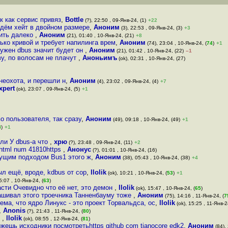
к как сервис привяз
,
Bottle
(?), 22:50 , 09-Янв-24, (1)
+22
ждём хейт в двойном размере
,
Аноним
(3), 22:53 , 09-Янв-24, (3)
+3
дить далеко
,
Аноним
(21), 01:40 , 10-Янв-24, (21)
+8
олько кривой и требует напилинга врем
,
Аноним
(74), 23:04 , 10-Янв-24, (
74
)
+1
ужен dbus значит будет он
,
Аноним
(21), 01:42 , 10-Янв-24, (22)
–1
ву, по волосам не плачут
,
Аноньимъ
(ok), 02:31 , 10-Янв-24, (27)
неохота, и перешли н
,
Аноним
(4), 23:02 , 09-Янв-24, (4)
+7
xpert
(ok), 23:07 , 09-Янв-24, (5)
+1
о пользователя, так сразу
,
Аноним
(49), 09:18 , 10-Янв-24, (49)
+1
8
)
+1
 ли У dbus-а что
,
хрю
(?), 23:48 , 09-Янв-24, (11)
+2
shtml num 41810https
,
Анонус
(?), 01:01 , 10-Янв-24, (16)
дущим подходом Bus1 этого ж
,
Аноним
(38), 05:43 , 10-Янв-24, (38)
+4
л ещё, вроде, kdbus от сор
,
llolik
(ok), 10:21 , 10-Янв-24, (
53
)
+1
5:07 , 10-Янв-24, (
63
)
асти Очевидно что её нет, это демон
,
llolik
(ok), 15:47 , 10-Янв-24, (
65
)
ашивал этого троечника Танненбауму тоже
,
Аноним
(75), 14:16 , 11-Янв-24, (
7
ема, что ядро Линукс - это проект Торвальдса, ос
,
llolik
(ok), 15:25 , 11-Янв-2
,
Anonis
(?), 21:43 , 11-Янв-24, (
80
)
E
,
llolik
(ok), 08:55 , 12-Янв-24, (
81
)
ожешь исходники посмотретьhttps github com tianocore edk2
,
Аноним
(84), 