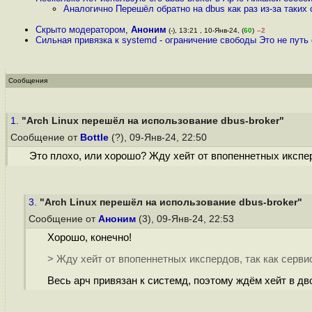
Аналогично Перешёл обратно на dbus как раз из-за таких 
Скрыто модератором
,
Аноним
(-), 13:21 , 10-Янв-24, (
60
)
–2
Сильная привязка к systemd - ограничение свободы Это не путь
Сообщения
1.
"Arch Linux перешёл на использование dbus-broker"
Сообщение от
Bottle
(?), 09-Янв-24, 22:50
Это плохо, или хорошо? Жду хейт от впопеннетных икспер
3.
"Arch Linux перешёл на использование dbus-broker"
Сообщение от
Аноним
(3), 09-Янв-24, 22:53
Хорошо, конечно!
> Жду хейт от впопеннетных икспердов, так как серви
Весь арч привязан к системд, поэтому ждём хейт в дв