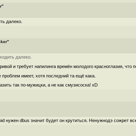
r"
ить далеко.
ker"
 ходить далеко.
 кривой и требует напилинга времён молодого кpacнoглaзия, что п
е проблем имеет, хотя последний та ещё кака.
зить так по-мужицки, а не как смузисоска! xD
d нужен dbus значит будет он крутиться. Ненужнодэ сожрет все