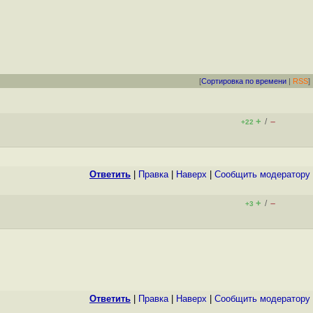
[
Сортировка по времени
|
RSS
]
+
–
/
+22
Ответить
|
Правка
|
Наверх
|
Cообщить модератору
+
–
/
+3
Ответить
|
Правка
|
Наверх
|
Cообщить модератору