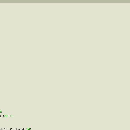
5
)
4, (
78
)
+1
20:16 , 23-Янв-24, (
84
)