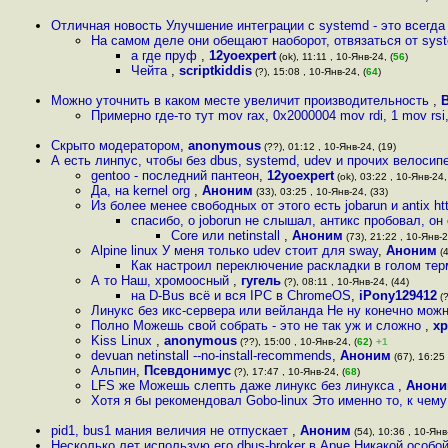
Отличная новость Улучшение интеграции с systemd - это всегда
На самом деле они обещают наоборот, отвязаться от sys
а где пруф
,
12yoexpert
(ok), 11:11 , 10-Янв-24, (
56
)
Чейта
,
scriptkiddis
(?), 15:08 , 10-Янв-24, (
64
)
Можно уточнить в каком месте увеличит производительность
,
B
Примерно где-то тут mov rax, 0x2000004 mov rdi, 1 mov rs
Скрыто модератором
,
anonymous
(??), 01:12 , 10-Янв-24, (19)
А есть линпус, чтобы без dbus, systemd, udev и прочих велоси
gentoo - последний пантеон
,
12yoexpert
(ok), 03:22 , 10-Янв-24,
Да, на kernel org
,
Аноним
(33), 03:25 , 10-Янв-24, (33)
Из более менее свободных от этого есть jobarun и antix htt
спасибо, о joborun не слышал, антикс пробовал, он
Core или netinstall
,
Аноним
(73), 21:22 , 10-Янв-2
Alpine linux У меня только udev стоит для sway
,
Аноним
(4
Как настроил переключение раскладки в голом терм
А то Наш, хромоосный
,
гугель
(?), 08:11 , 10-Янв-24, (44)
на D-Bus всё и вся IPC в ChromeOS
,
iPony129412
(?
Линукс без икс-сервера или вейланда Не ну конечно можно
Полно Можешь свой собрать - это не так уж и сложно
,
х
Kiss Linux
,
anonymous
(??), 15:00 , 10-Янв-24, (
62
)
+1
devuan netinstall --no-install-recommends
,
Аноним
(67), 16:25 
Альпин
,
Псевдонимус
(?), 17:47 , 10-Янв-24, (
68
)
LFS же Можешь слепть даже линукс без линукса
,
Анон
Хотя я бы рекомендовал Gobo-linux Это именно то, к чем
pid1, bus1 мания величия не отпускает
,
Аноним
(54), 10:36 , 10-Янв-
Несколько лет использую его dbus-broker в Арче Никакой особо