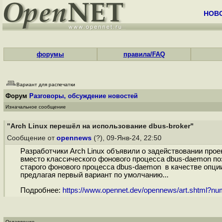
НОВ
форумы
правила/FAQ
Вариант для распечатки
Форум
Разговоры, обсуждение новостей
Изначальное сообщение
"Arch Linux перешёл на использование dbus-broker"
Сообщение от
opennews
(?), 09-Янв-24, 22:50
Разработчики Arch Linux объявили о задействовании прое
вместо классического фонового процесса dbus-daemon по
старого фонового процесса dbus-daemon в качестве опции
предлагая первый вариант по умолчанию...
Подробнее:
https://www.opennet.dev/opennews/art.shtml?n
Оглавление