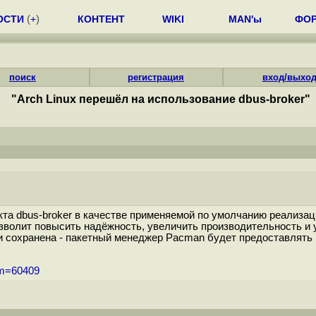
ОСТИ
(
+
)
КОНТЕНТ
WIKI
MAN'ы
ФО
поиск
регистрация
вход/выхо
"Arch Linux перешёл на использование dbus-broker"
кта dbus-broker в качестве применяемой по умолчанию реализац
зволит повысить надёжность, увеличить производительность и
 сохранена - пакетный менеджер Pacman будет предоставлять вы
um=60409