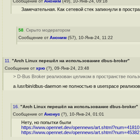
Сообщение от
Аноним
(49), 10-Янв-24, 09:18
Замечательная. Как сетевой стек запихнули в простра
58
. Скрыто модератором
Сообщение от
Аноним
(57), 10-Янв-24, 11:22
11.
"Arch Linux перешёл на использование dbus-broker"
Сообщение от
хрю
(?), 09-Янв-24, 23:48
> D-Bus Broker реализован целиком в пространстве поль
а /usr/bin/dbus-daemon не полностью в userspace реализо
16.
"Arch Linux перешёл на использование dbus-broker"
Сообщение от
Анонус
(?), 10-Янв-24, 01:01
Нету, но попытки были
https://www.opennet.dev/opennews/art.shtml?num=41810
https://www.opennet.dev/opennews/art.shtml?num=45382