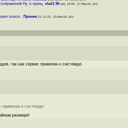
соображений Ну, в принц
,
vlad1.96
(ok), 15:06 , 17-Янв-24, (
83
)
 open source
,
Пряник
(?), 11:25 , 15-Янв-24, (
82
)
дов, так как сервис привязан к системде.
с привязан к системде.
ойном размере!