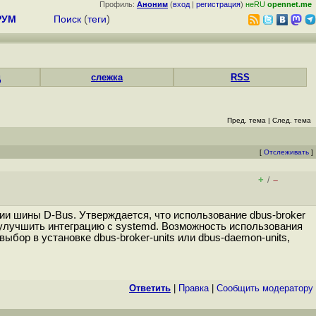
Профиль:
Аноним
(
вход
|
регистрация
)
неRU
opennet.me
РУМ
Поиск
(
теги
)
д
слежка
RSS
Пред. тема
|
След. тема
[
Отслеживать
]
+
–
/
ии шины D-Bus. Утверждается, что использование dbus-broker
 улучшить интеграцию с systemd. Возможность использования
бор в установке dbus-broker-units или dbus-daemon-units,
Ответить
|
Правка
|
Cообщить модератору