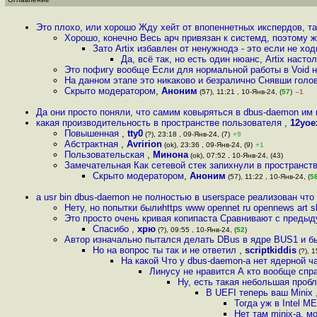
Это плохо, или хорошо Жду хейт от впопеннетных икспердов, та
Хорошо, конечно Весь арч привязан к системд, поэтому 
Зато Artix избавлен от ненужнодэ - это если не хо
Да, всё так, но есть один нюанс, Artix наст
Это пофигу вообще Если для нормальной работы в Void н
На данном этапе это никаково и безралично Снявши голо
Скрыто модератором
,
Аноним
(57), 11:21 , 10-Янв-24, (
57
)
–1
Да они просто поняли, что самим ковыряться в dbus-daemon им 
какая производительность в пространстве пользователя
,
12yoe
Повышенная
,
tty0
(?), 23:18 , 09-Янв-24, (7)
+9
Абстрактная
,
Avririon
(ok), 23:36 , 09-Янв-24, (9)
+1
Пользовательская
,
Минона
(ok), 07:52 , 10-Янв-24, (43)
Замечательная Как сетевой стек запихнули в пространств
Скрыто модератором
,
Аноним
(57), 11:22 , 10-Янв-24, (
5
а usr bin dbus-daemon не полностью в userspace реализован что
Нету, но попытки былиhttps www opennet ru opennews art 
Это просто очень кривая копипаста Cравнивают с преды
Спасибо
,
хрю
(?), 09:55 , 10-Янв-24, (
52
)
Автор изначально пытался делать DBus в ядре BUS1 и бы
Но на вопрос ты так и не ответил
,
scriptkiddis
(?), 1
На какой Что у dbus-daemon-а нет ядерной ч
Линусу не нравится А кто вообще спр
Ну, есть такая небольшая пробл
В UEFI теперь ваш Minix
Тогда уж в Intel M
Нет там minix-а, м