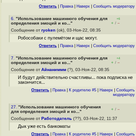
Ответить
|
Правка
|
Наверх
|
Cообщить модератору
6.
"Использование машинного обучения для
+6
+
–
определения эмоций и ко..."
/
Сообщение от
ryoken
(ok), 03-Ноя-22, 08:35
Робособаки с пулемётом и щас могут.
Ответить
|
Правка
|
Наверх
|
Cообщить модератору
7.
"Использование машинного обучения для
+4
+
–
определения эмоций и ко..."
/
Сообщение от
Айнаниммм
(?), 03-Ноя-22, 08:35
И будут действительно счастливы... пока подписка не
закончится...
Ответить
|
Правка
|
К родителю #5
|
Наверх
|
Cообщить
модератору
27.
"Использование машинного обучения
+
–
/
для определения эмоций и ко..."
Сообщение от
Работодатель
(??), 03-Ноя-22, 11:37
Дык уже есть банкоматы
Ответить
|
Правка
|
К родителю #5
|
Наверх
|
Cообщить