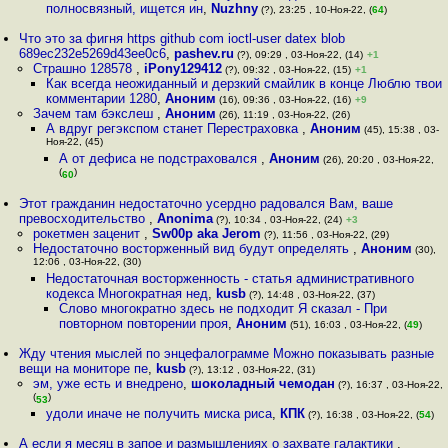
полносвязный, ищется ин
,
Nuzhny
(?), 23:25 , 10-Ноя-22, (
64
)
Что это за фигня https github com ioctl-user datex blob
689ec232e5269d43ee0c6
,
pashev.ru
(?), 09:29 , 03-Ноя-22, (14)
+1
Страшно 128578
,
iPony129412
(?), 09:32 , 03-Ноя-22, (15)
+1
Как всегда неожиданный и дерзкий смайлик в конце Люблю твои
комментарии 1280
,
Аноним
(16), 09:36 , 03-Ноя-22, (16)
+9
Зачем там бэкслеш
,
Аноним
(26), 11:19 , 03-Ноя-22, (26)
А вдруг регэкспом станет Перестраховка
,
Аноним
(45), 15:38 , 03-
Ноя-22, (45)
А от дефиса не подстраховался
,
Аноним
(26), 20:20 , 03-Ноя-22,
(
)
60
Этот гражданин недостаточно усердно радовался Вам, ваше
превосходительство
,
Anonima
(?), 10:34 , 03-Ноя-22, (24)
+3
рокетмен заценит
,
Sw00p aka Jerom
(?), 11:56 , 03-Ноя-22, (29)
Недостаточно восторженный вид будут определять
,
Аноним
(30),
12:06 , 03-Ноя-22, (30)
Недостаточная восторженность - статья административного
кодекса Многократная нед
,
kusb
(?), 14:48 , 03-Ноя-22, (37)
Слово многократно здесь не подходит Я сказал - При
повторном повторении проя
,
Аноним
(51), 16:03 , 03-Ноя-22, (
49
)
Жду чтения мыслей по энцефалограмме Можно показывать разные
вещи на мониторе пе
,
kusb
(?), 13:12 , 03-Ноя-22, (31)
эм, уже есть и внедрено
,
шоколадный чемодан
(?), 16:37 , 03-Ноя-22,
(
)
53
удоли иначе не получить миска риса
,
КПК
(?), 16:38 , 03-Ноя-22, (
54
)
А если я месяц в запое и размышлениях о захвате галактики
,