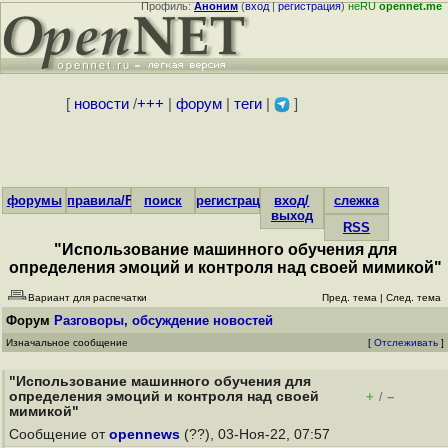
Профиль:
Аноним
(
вход
|
регистрация
)
неRU
opennet.me
[
новости
/
+++
|
форум
|
теги
|
]
форумы
правила/FAQ
поиск
регистрация
вход/
слежка
выход
RSS
"Использование машинного обучения для
определения эмоций и контроля над своей мимикой"
Вариант для распечатки
Пред. тема
|
След. тема
Форум
Разговоры, обсуждение новостей
Изначальное сообщение
[
Отслеживать
]
"Использование машинного обучения для
определения эмоций и контроля над своей
+
–
/
мимикой"
Сообщение от
opennews
(??), 03-Ноя-22, 07:57