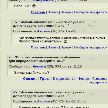
Страшно? 🙂
Ответить
|
Правка
|
Наверх
|
Cообщить модератору
16.
"Использование машинного обучения
+9
+
–
для определения эмоций и ко..."
/
Сообщение от
Аноним
(16), 03-Ноя-22, 09:36
Как всегда неожиданный и дерзкий смайлик в конце.
Люблю твои комментарии! 👏
Ответить
|
Правка
|
Наверх
|
Cообщить модератору
26.
"Использование машинного обучения
+
–
/
для определения эмоций и ко..."
Сообщение от
Аноним
(26), 03-Ноя-22, 11:19
Зачем там бэкслеш?
Ответить
|
Правка
|
К родителю #14
|
Наверх
|
Cообщить
модератору
45.
"Использование машинного обучения
+
–
/
для определения эмоций и ко..."
Сообщение от
Аноним
(45), 03-Ноя-22, 15:38
А вдруг регэкспом станет? Перестраховка.