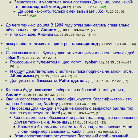
Забастовать и уволиться всем составом Да ну, не, бред какой-
то
,
шоколадный чемодан
(?), 16:35 , 03-Ноя-22, (
52
)
Да бред какой-то, только смех вызывает
,
Xo
(?), 20:05 , 03-
Ноя-22, (
)
58
До чего техникс дошла В 1984 году этим занимались специально
обученные люди
,
Аноним
(2), 08:16 , 03-Ноя-22, (2)
и не сэй, мэн
,
Аноним
(1), 08:20 , 03-Ноя-22, (3)
+6
покерфейс отслеживать при игре
,
слакваровод
(?), 08:21 , 03-Ноя-22, (4)
+1
Скоро компьютеры будут управлять эмоциями и поведением людей
,
ИмяХ
(?), 08:31 , 03-Ноя-22, (5)
Робособаки с пулемётом и щас могут
,
ryoken
(ok), 08:35 , 03-Ноя-22,
(6)
+6
И будут действительно счастливы пока подписка не закончится
,
Айнаниммм
(?), 08:35 , 03-Ноя-22, (7)
+4
Дык уже есть банкоматы
,
Работодатель
(??), 11:37 , 03-Ноя-22, (27)
Киношки будут как музня набираться нейронкой Голливуд рип
,
Аноним
(8), 08:55 , 03-Ноя-22, (8)
+2
Оно не сопоставляется, а классифицируется Классификатор - это
одна нейронная се
,
Nuzhny
(?), 09:00 , 03-Ноя-22, (9)
Не совсем Для каждой эмоции нейросетью выдаются баллы, так
что по сути результа
,
ioctl
(ok), 09:08 , 03-Ноя-22, (10)
Сопоставление с образцом или pattern matching, это совершенно
другая техника к н
,
Аноним
(-), 14:01 , 03-Ноя-22, (33)
Кроме этой терминологии есть обычная, человеческая Если
люди например занимаютс
,
kusb
(?), 14:55 , 03-Ноя-22, (39)
Этап сопоставления отсутствует Последний слой - обычный