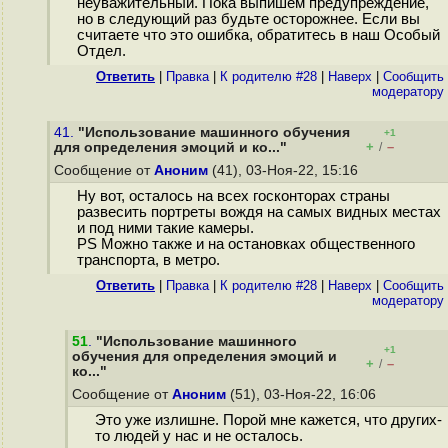
неуважительный. Пока выпишем предупреждение,
но в следующий раз будьте осторожнее. Если вы
считаете что это ошибка, обратитесь в наш Особый
Отдел.
Ответить
|
Правка
|
К родителю #28
|
Наверх
|
Cообщить
модератору
41.
"Использование машинного обучения
+1
+
–
для определения эмоций и ко..."
/
Сообщение от
Аноним
(41), 03-Ноя-22, 15:16
Ну вот, осталось на всех госконторах страны
развесить портреты вождя на самых видных местах
и под ними такие камеры.
PS Можно также и на остановках общественного
транспорта, в метро.
Ответить
|
Правка
|
К родителю #28
|
Наверх
|
Cообщить
модератору
51
.
"Использование машинного
+1
обучения для определения эмоций и
+
–
/
ко..."
Сообщение от
Аноним
(51), 03-Ноя-22, 16:06
Это уже излишне. Порой мне кажется, что других-
то людей у нас и не осталось.