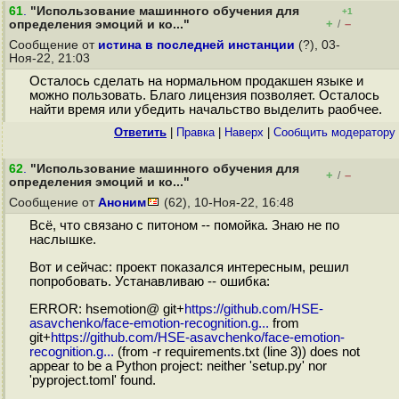
61
.
"Использование машинного обучения для
+1
+
–
определения эмоций и ко..."
/
Сообщение от
истина в последней инстанции
(?), 03-
Ноя-22, 21:03
Осталось сделать на нормальном продакшен языке и
можно пользовать. Благо лицензия позволяет. Осталось
найти время или убедить начальство выделить раобчее.
Ответить
|
Правка
|
Наверх
|
Cообщить модератору
62
.
"Использование машинного обучения для
+
–
/
определения эмоций и ко..."
Сообщение от
Аноним
(62), 10-Ноя-22, 16:48
Всё, что связано с питоном -- помойка. Знаю не по
наслышке.
Вот и сейчас: проект показался интересным, решил
попробовать. Устанавливаю -- ошибка:
ERROR: hsemotion@ git+
https://github.com/HSE-
asavchenko/face-emotion-recognition.g...
from
git+
https://github.com/HSE-asavchenko/face-emotion-
recognition.g...
(from -r requirements.txt (line 3)) does not
appear to be a Python project: neither 'setup.py' nor
'pyproject.toml' found.