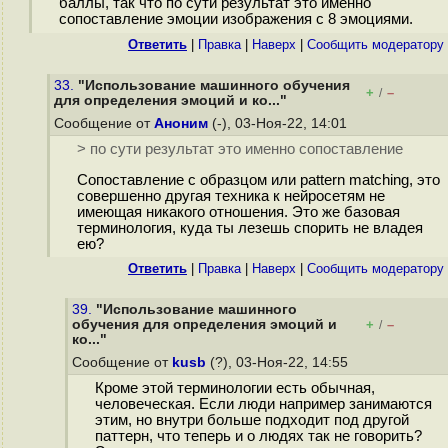
баллы, так что по сути результат это именно
сопоставление эмоции изображения с 8 эмоциями.
Ответить
|
Правка
|
Наверх
|
Cообщить модератору
33.
"Использование машинного обучения
+
–
/
для определения эмоций и ко..."
Сообщение от
Аноним
(-), 03-Ноя-22, 14:01
> по сути результат это именно сопоставление
Сопоставление с образцом или pattern matching, это
совершенно другая техника к нейросетям не
имеющая никакого отношения. Это же базовая
терминология, куда ты лезешь спорить не владея
ею?
Ответить
|
Правка
|
Наверх
|
Cообщить модератору
39.
"Использование машинного
обучения для определения эмоций и
+
–
/
ко..."
Сообщение от
kusb
(?), 03-Ноя-22, 14:55
Кроме этой терминологии есть обычная,
человеческая. Если люди например занимаются
этим, но внутри больше подходит под другой
паттерн, что теперь и о людях так не говорить?