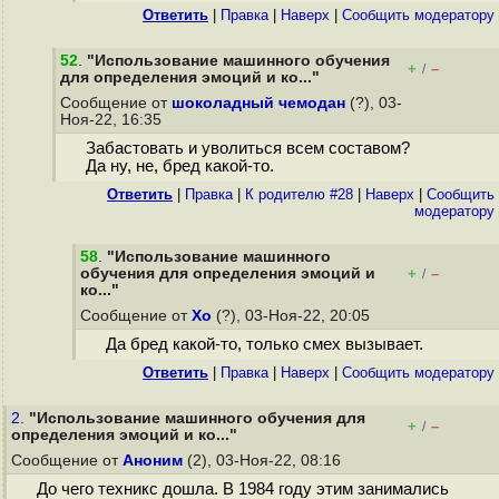
Ответить
|
Правка
|
Наверх
|
Cообщить модератору
52
.
"Использование машинного обучения
+
–
/
для определения эмоций и ко..."
Сообщение от
шоколадный чемодан
(?), 03-
Ноя-22, 16:35
Забастовать и уволиться всем составом?
Да ну, не, бред какой-то.
Ответить
|
Правка
|
К родителю #28
|
Наверх
|
Cообщить
модератору
58
.
"Использование машинного
обучения для определения эмоций и
+
–
/
ко..."
Сообщение от
Xo
(?), 03-Ноя-22, 20:05
Да бред какой-то, только смех вызывает.
Ответить
|
Правка
|
Наверх
|
Cообщить модератору
2.
"Использование машинного обучения для
+
–
/
определения эмоций и ко..."
Сообщение от
Аноним
(2), 03-Ноя-22, 08:16
До чего техникс дошла. В 1984 году этим занимались