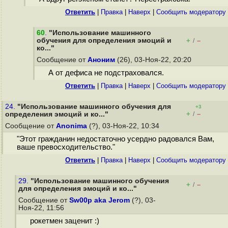
Ответить
|
Правка
|
Наверх
|
Cообщить модератору
60
.
"Использование машинного
обучения для определения эмоций и
+
–
/
ко..."
Сообщение от
Аноним
(26), 03-Ноя-22, 20:20
А от дефиса не подстраховался.
Ответить
|
Правка
|
Наверх
|
Cообщить модератору
24.
"Использование машинного обучения для
+3
+
–
определения эмоций и ко..."
/
Сообщение от
Anonima
(?), 03-Ноя-22, 10:34
"Этот гражданин недостаточно усердно радовался Вам,
ваше превосходительство."
Ответить
|
Правка
|
Наверх
|
Cообщить модератору
29.
"Использование машинного обучения
+
–
/
для определения эмоций и ко..."
Сообщение от
Sw00p aka Jerom
(?), 03-
Ноя-22, 11:56
рокетмен заценит :)