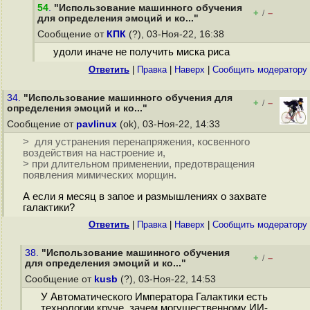
54
.
"Использование машинного обучения
+
–
/
для определения эмоций и ко..."
Сообщение от
КПК
(?), 03-Ноя-22, 16:38
удоли иначе не получить миска риса
Ответить
|
Правка
|
Наверх
|
Cообщить модератору
34.
"Использование машинного обучения для
+
–
/
определения эмоций и ко..."
Сообщение от
pavlinux
(ok), 03-Ноя-22, 14:33
> для устранения перенапряжения, косвенного
воздействия на настроение и,
> при длительном применении, предотвращения
появления мимических морщин.
А если я месяц в запое и размышлениях о захвате
галактики?
Ответить
|
Правка
|
Наверх
|
Cообщить модератору
38.
"Использование машинного обучения
+
–
/
для определения эмоций и ко..."
Сообщение от
kusb
(?), 03-Ноя-22, 14:53
У Автоматического Императора Галактики есть
технологии круче, зачем могущественному ИИ-