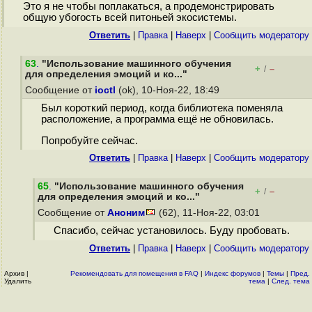
Это я не чтобы поплакаться, а продемонстрировать
общую убогость всей питоньей экосистемы.
Ответить
|
Правка
|
Наверх
|
Cообщить модератору
63
.
"Использование машинного обучения
+
–
/
для определения эмоций и ко..."
Сообщение от
ioctl
(ok), 10-Ноя-22, 18:49
Был короткий период, когда библиотека поменяла
расположение, а программа ещё не обновилась.
Попробуйте сейчас.
Ответить
|
Правка
|
Наверх
|
Cообщить модератору
65
.
"Использование машинного обучения
+
–
/
для определения эмоций и ко..."
Сообщение от
Аноним
(62), 11-Ноя-22, 03:01
Спасибо, сейчас установилось. Буду пробовать.
Ответить
|
Правка
|
Наверх
|
Cообщить модератору
Архив
|
Рекомендовать для помещения в FAQ
|
Индекс форумов
|
Темы
|
Пред.
Удалить
тема
|
След. тема