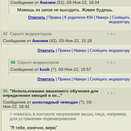
Сообщение от
Аноним
(51), 03-Ноя-22, 16:04
Можешь из запоя не выходить. Живее будешь.
Ответить
|
Правка
|
К родителю #34
|
Наверх
|
Cообщить
модератору
42. Скрыто модератором
+
–
/
Сообщение от
Аноним
(42), 03-Ноя-22, 15:18
Ответить
|
Правка
|
Наверх
|
Cообщить модератору
48
. Скрыто модератором
+
–
/
Сообщение от
kusb
(?), 03-Ноя-22, 15:57
Ответить
|
Правка
|
Наверх
|
Cообщить модератору
55
.
"Использование машинного обучения для
+
–
/
определения эмоций и ко..."
Сообщение от
шоколадный чемодан
(?), 03-
Ноя-22, 16:42
> помогать в контроле напряжения мышц лица, например,
для устранения перенапряжения
"Я тебе, конечно, верю"