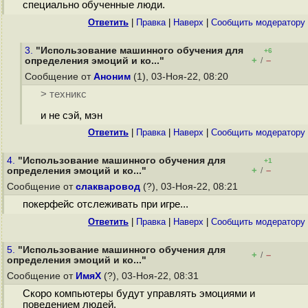
специально обученные люди.
Ответить
|
Правка
|
Наверх
|
Cообщить модератору
3.
"Использование машинного обучения для
+6
+
–
определения эмоций и ко..."
/
Сообщение от
Аноним
(1), 03-Ноя-22, 08:20
> техникс
и не сэй, мэн
Ответить
|
Правка
|
Наверх
|
Cообщить модератору
4.
"Использование машинного обучения для
+1
+
–
определения эмоций и ко..."
/
Сообщение от
слакваровод
(?), 03-Ноя-22, 08:21
покерфейс отслеживать при игре...
Ответить
|
Правка
|
Наверх
|
Cообщить модератору
5.
"Использование машинного обучения для
+
–
/
определения эмоций и ко..."
Сообщение от
ИмяХ
(?), 03-Ноя-22, 08:31
Скоро компьютеры будут управлять эмоциями и
поведением людей.