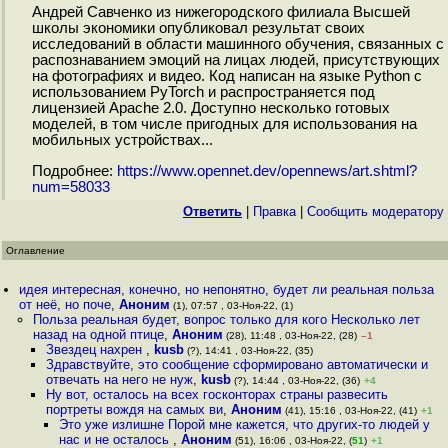
Андрей Савченко из нижегородского филиала Высшей
школы экономики опубликовал результат своих
исследований в области машинного обучения, связанных с
распознаванием эмоций на лицах людей, присутствующих
на фотографиях и видео. Код написан на языке Python с
использованием PyTorch и распространяется под
лицензией Apache 2.0. Доступно несколько готовых
моделей, в том числе пригодных для использования на
мобильных устройствах...
Подробнее:
https://www.opennet.dev/opennews/art.shtml?
num=58033
Ответить
|
Правка
|
Cообщить модератору
Оглавление
идея интересная, конечно, но непонятно, будет ли реальная польза
от неё, но поче
,
Аноним
(1), 07:57 , 03-Ноя-22, (1)
Польза реальная будет, вопрос только для кого Несколько лет
назад на одной птице
,
Аноним
(28), 11:48 , 03-Ноя-22, (28)
–1
Звездец нахрен
,
kusb
(?), 14:41 , 03-Ноя-22, (35)
Здравствуйте, это сообщение сформировано автоматически и
отвечать на него не нуж
,
kusb
(?), 14:44 , 03-Ноя-22, (36)
+4
Ну вот, осталось на всех госконторах страны развесить
портреты вождя на самых ви
,
Аноним
(41), 15:16 , 03-Ноя-22, (41)
+1
Это уже излишне Порой мне кажется, что других-то людей у
нас и не осталось
,
Аноним
(51), 16:06 , 03-Ноя-22, (
51
)
+1