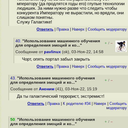
мператору (да продлятся годы его) глупые технологии
людишек. За ними нужно разве что следить чтобы
конкурента Императору не вырастили, но врядли, они
слишком понятны.
Служу Галактике!
Ответить
|
Правка
|
Наверх
|
Cообщить модератору
40.
"Использование машинного обучения
+
–
/
для определения эмоций и ко..."
Сообщение от
pavlinux
(ok), 03-Ноя-22, 14:58
Чорт, опять портал забыл закрыть
Ответить
|
Правка
|
Наверх
|
Cообщить модератору
43.
"Использование машинного обучения
+
–
/
для определения эмоций и ко..."
Сообщение от
Аноним
(41), 03-Ноя-22, 15:19
Да ты галактический террорист, экстремист!
Ответить
|
Правка
|
К родителю #34
|
Наверх
|
Cообщить
модератору
50
.
"Использование машинного обучения
+
–
/
для определения эмоций и ко..."