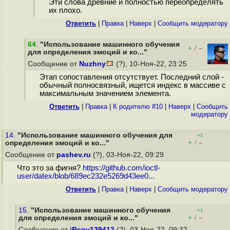
Эти слова древние и полностью переопределять
их плохо.
Ответить
|
Правка
|
Наверх
|
Cообщить модератору
64
.
"Использование машинного обучения
+
–
/
для определения эмоций и ко..."
Сообщение от
Nuzhny
(?), 10-Ноя-22, 23:25
Этап сопоставления отсутствует. Последний слой -
обычный полносвязный, ищется индекс в массиве с
максимальным значением элемента.
Ответить
|
Правка
|
К родителю #10
|
Наверх
|
Cообщить
модератору
14.
"Использование машинного обучения для
+1
+
–
определения эмоций и ко..."
/
Сообщение от
pashev.ru
(?), 03-Ноя-22, 09:29
Что это за фигня?
https://github.com/ioctl-
user/datex/blob/689ec232e5269d43ee0...
Ответить
|
Правка
|
Наверх
|
Cообщить модератору
15.
"Использование машинного обучения
+1
+
–
для определения эмоций и ко..."
/
Сообщение от
iPony129412
(?), 03-Ноя-22, 09:32