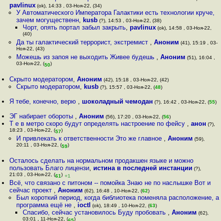
pavlinux
(ok), 14:33 , 03-Ноя-22, (34)
У Автоматического Императора Галактики есть технологии круче,
зачем могущественн
,
kusb
(?), 14:53 , 03-Ноя-22, (38)
Чорт, опять портал забыл закрыть
,
pavlinux
(ok), 14:58 , 03-Ноя-22,
(40)
Да ты галактический террорист, экстремист
,
Аноним
(41), 15:19 , 03-
Ноя-22, (43)
Можешь из запоя не выходить Живее будешь
,
Аноним
(51), 16:04 ,
03-Ноя-22, (
)
50
Скрыто модератором
,
Аноним
(42), 15:18 , 03-Ноя-22, (42)
Скрыто модератором
,
kusb
(?), 15:57 , 03-Ноя-22, (
48
)
Я тебе, конечно, верю
,
шоколадный чемодан
(?), 16:42 , 03-Ноя-22, (
55
)
ЭГ набирает обороты
,
Аноним
(56), 17:20 , 03-Ноя-22, (
56
)
Т е в метро скоро будут определять настроение по фейсу
,
анон
(?),
18:23 , 03-Ноя-22, (
)
57
И привлекать к ответственности Это же главное
,
Аноним
(59),
20:11 , 03-Ноя-22, (
)
59
Осталось сделать на нормальном продакшен языке и можно
пользовать Благо лицензи
,
истина в последней инстанции
(?),
21:03 , 03-Ноя-22, (
)
61
+1
Всё, что связано с питоном -- помойка Знаю не по наслышке Вот и
сейчас проект
,
Аноним
(62), 16:48 , 10-Ноя-22, (
62
)
Был короткий период, когда библиотека поменяла расположение, а
программа ещё не
,
ioctl
(ok), 18:49 , 10-Ноя-22, (
63
)
Спасибо, сейчас установилось Буду пробовать
,
Аноним
(62),
03:01 , 11-Ноя-22, (
)
65