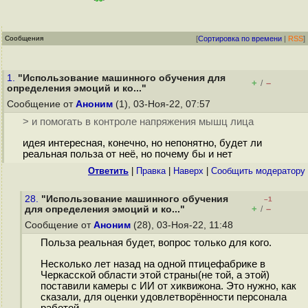
Сообщения
[
Сортировка по времени
|
RSS
]
1.
"Использование машинного обучения для
+
–
/
определения эмоций и ко..."
Сообщение от
Аноним
(1), 03-Ноя-22, 07:57
> и помогать в контроле напряжения мышц лица
идея интересная, конечно, но непонятно, будет ли
реальная польза от неё, но почему бы и нет
Ответить
|
Правка
|
Наверх
|
Cообщить модератору
28.
"Использование машинного обучения
–1
+
–
для определения эмоций и ко..."
/
Сообщение от
Аноним
(28), 03-Ноя-22, 11:48
Польза реальная будет, вопрос только для кого.
Несколько лет назад на одной птицефабрике в
Черкасской области этой страны(не той, а этой)
поставили камеры с ИИ от хиквижона. Это нужно, как
сказали, для оценки удовлетворённости персонала