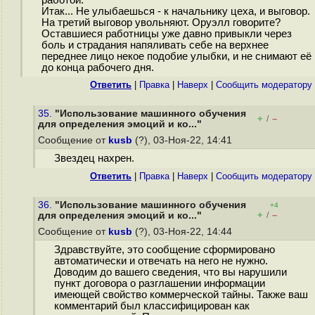
работой.
Итак... Не улыбаешься - к начальнику цеха, и выговор.
На третий выговор увольняют. Оруэлл говорите?
Оставшиеся работницы уже давно привыкли через
боль и страдания напяливать себе на верхнее
переднее лицо некое подобие улыбки, и не снимают её
до конца рабочего дня.
Ответить
|
Правка
|
Наверх
|
Cообщить модератору
35.
"Использование машинного обучения
+
–
/
для определения эмоций и ко..."
Сообщение от
kusb
(?), 03-Ноя-22, 14:41
Звездец нахрен.
Ответить
|
Правка
|
Наверх
|
Cообщить модератору
36.
"Использование машинного обучения
+4
+
–
для определения эмоций и ко..."
/
Сообщение от
kusb
(?), 03-Ноя-22, 14:44
Здравствуйте, это сообщение сформировано
автоматически и отвечать на него не нужно.
Доводим до вашего сведения, что вы нарушили
пункт договора о разглашении информации
имеющей свойство коммерческой тайны. Также ваш
комментарий был классифицирован как