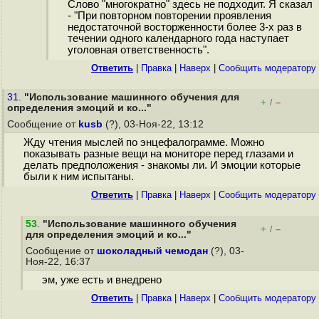
Слово "многократно" здесь не подходит. Я сказал
- "При повторном повторении проявления
недостаточной восторженности более 3-х раз в
течении одного календарного года наступает
уголовная ответственность".
Ответить
|
Правка
|
Наверх
|
Cообщить модератору
31.
"Использование машинного обучения для
+
–
/
определения эмоций и ко..."
Сообщение от
kusb
(?), 03-Ноя-22, 13:12
Жду чтения мыслей по энцефалограмме. Можно
показывать разные вещи на мониторе перед глазами и
делать предположения - знакомы ли. И эмоции которые
были к ним испытаны.
Ответить
|
Правка
|
Наверх
|
Cообщить модератору
53
.
"Использование машинного обучения
+
–
/
для определения эмоций и ко..."
Сообщение от
шоколадный чемодан
(?), 03-
Ноя-22, 16:37
эм, уже есть и внедрено
Ответить
|
Правка
|
Наверх
|
Cообщить модератору