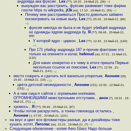
андройда ака фуксии
,
Lex
(??), 16:20 , 19-Май-21, (36)
–6
вынужден вас расстроить, фуксию развивает тоже фирма
гоогле https ru wikipedia
,
jt3k
(ok), 17:10 , 19-Май-21, (55)
+1
Почему мне расстраиваться Просто довольно забавно
посматривать на новые выпу
,
Lex
(??), 05:33 , 20-Май-21, (96)
+3
фуксия никогда не была и не будет убийцей андроида
но однажды ядром андроида бу
,
Я
(??), 06:46 , 20-Май-21,
(98)
У которой ядро - циркон
,
Lex
(??), 12:43 , 21-Май-21, (140)
+1
Про 171 убийцу андроида 187 и прочие фантазии это
только на опеннете и излаг
,
hefenud
(ok), 07:21 , 21-Май-21,
(132)
Для каких конкретно и к чему в итоге пришла Первые
несколько ссылок из поискови
,
Lex
(??), 12:59 , 21-
Май-21, (141)
+1
место сожрать и сделать всё ванильно-упоротым
,
Аноним
(28),
15:40 , 19-Май-21, (19)
+10
цвета детской неожиданности
,
Аноним
(152), 22:50 , 22-Май-21,
(152)
–1
А в чем смысл сайтов с огромными кнопками,
ОГРОМНЕЙШИМИ межстрочными отступами,
,
анон
(?), 19:31 , 19-
Май-21, (71)
+3
хромось
,
Я
(??), 06:40 , 20-Май-21, (97)
Чтобы потом раскруглить, а тонны говнокода остались
,
Аноним
(-), 07:55 , 20-Май-21, (101)
на вкус и цвет все фломастеры разные, да и дизайнеры тоже
кушать хотят
,
Леголас
(ok), 15:23 , 19-Май-21, (7)
+2
Следующее обновление - копия Aero Glass Надо больше