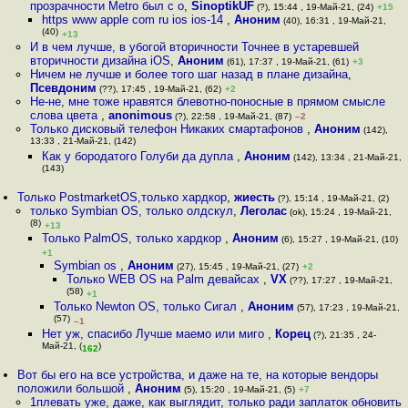
прозрачности Metro был с о
,
SinoptikUF
(?), 15:44 , 19-Май-21, (24)
+15
https www apple com ru ios ios-14
,
Аноним
(40), 16:31 , 19-Май-21,
(40)
+13
И в чем лучше, в убогой вторичности Точнее в устаревшей
вторичности дизайна iOS
,
Аноним
(61), 17:37 , 19-Май-21, (61)
+3
Ничем не лучше и более того шаг назад в плане дизайна
,
Псевдоним
(??), 17:45 , 19-Май-21, (62)
+2
Не-не, мне тоже нравятся блевотно-поносные в прямом смысле
слова цвета
,
anonimous
(?), 22:58 , 19-Май-21, (87)
–2
Только дисковый телефон Никаких смартафонов
,
Аноним
(142),
13:33 , 21-Май-21, (142)
Как у бородатого Голуби да дупла
,
Аноним
(142), 13:34 , 21-Май-21,
(143)
Только PostmarketOS,только хардкор
,
жиесть
(?), 15:14 , 19-Май-21, (2)
только Symbian OS, только олдскул
,
Леголас
(ok), 15:24 , 19-Май-21,
(8)
+13
Только PalmOS, только хардкор
,
Аноним
(6), 15:27 , 19-Май-21, (10)
+1
Symbian os
,
Аноним
(27), 15:45 , 19-Май-21, (27)
+2
Только WEB OS на Palm девайсах
,
VX
(??), 17:27 , 19-Май-21,
(58)
+1
Только Newton OS, только Сигал
,
Аноним
(57), 17:23 , 19-Май-21,
(57)
–1
Нет уж, спасибо Лучше маемо или миго
,
Корец
(?), 21:35 , 24-
Май-21, (
)
162
Вот бы его на все устройства, и даже на те, на которые вендоры
положили большой
,
Аноним
(5), 15:20 , 19-Май-21, (5)
+7
1плевать уже, даже, как выглядит, только ради заплаток обновить