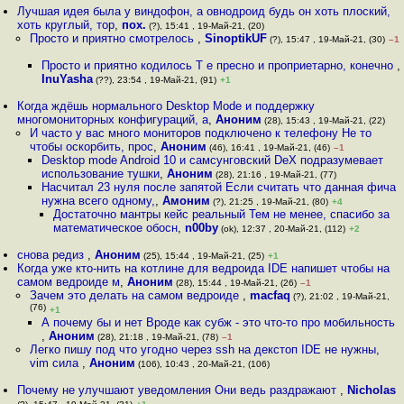
Лучшая идея была у виндофон, а овнодроид будь он хоть плоский,
хоть круглый, тор
,
пох.
(?), 15:41 , 19-Май-21, (20)
Просто и приятно смотрелось
,
SinoptikUF
(?), 15:47 , 19-Май-21, (30)
–1
Просто и приятно кодилось Т е пресно и проприетарно, конечно
,
InuYasha
(??), 23:54 , 19-Май-21, (91)
+1
Когда ждёшь нормального Desktop Mode и поддержку
многомониторных конфигураций, а
,
Аноним
(28), 15:43 , 19-Май-21, (22)
И часто у вас много мониторов подключено к телефону Не то
чтобы оскорбить, прос
,
Аноним
(46), 16:41 , 19-Май-21, (46)
–1
Desktop mode Android 10 и самсунговский DeX подразумевает
использование тушки
,
Аноним
(28), 21:16 , 19-Май-21, (77)
Насчитал 23 нуля после запятой Если считать что данная фича
нужна всего одному,
,
Амоним
(?), 21:25 , 19-Май-21, (80)
+4
Достаточно мантры кейс реальный Тем не менее, спасибо за
математическое обосн
,
n00by
(ok), 12:37 , 20-Май-21, (112)
+2
снова редиз
,
Аноним
(25), 15:44 , 19-Май-21, (25)
+1
Когда уже кто-нить на котлине для ведроида IDE напишет чтобы на
самом ведроиде м
,
Аноним
(28), 15:44 , 19-Май-21, (26)
–1
Зачем это делать на самом ведроиде
,
macfaq
(?), 21:02 , 19-Май-21,
(76)
+1
А почему бы и нет Вроде как субж - это что-то про мобильность
,
Аноним
(28), 21:18 , 19-Май-21, (78)
–1
Легко пишу под что угодно через ssh на декстоп IDE не нужны,
vim сила
,
Аноним
(106), 10:43 , 20-Май-21, (106)
Почему не улучшают уведомления Они ведь раздражают
,
Nicholas