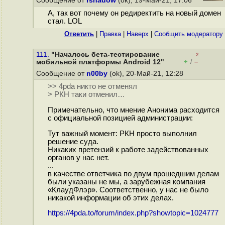
Сообщение от
rshadow
(ok), 19-Май-21, 17:06
А, так вот почему он редиректить на новый домен
стал. LOL
Ответить
|
Правка
|
Наверх
|
Cообщить модератору
111.
"Началось бета-тестирование
–2
+
–
мобильной платформы Android 12"
/
Сообщение от
n00by
(ok), 20-Май-21, 12:28
>> 4pda никто не отменял
> РКН таки отменил…
Примечательно, что мнение Анонима расходится
с официальной позицией администрации:
Тут важный момент: РКН просто выполнил
решение суда.
Никаких претензий к работе задействованных
органов у нас нет.
...
в качестве ответчика по двум прошедшим делам
были указаны не мы, а зарубежная компания
«КлаудФлэр». Соответственно, у нас не было
никакой информации об этих делах.
https://4pda.to/forum/index.php?showtopic=1024777