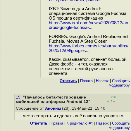
IXBT: Замена для Android:
операционная система Google Fuchsia
OS прошла сертификацию
https://www.ixbt.com/news/2020/08/13/an
droid-google-fuchsia-...
FORBES: Google’s Android Replacement,
Fuchsia, Moves A Step Closer
https://www.forbes.com/sites/barrycollins/
2020/12/09/googles...
Какой, оказывается, опеннет большой.
Даже форбс - и тот, оказался
опеннетом с легкой руки анона с
опеннета
Ответить
|
Правка
|
Наверх
|
Cообщить
модератору
19.
"Началось бета-тестирование
+10
+
–
мобильной платформы Android 12"
/
Сообщение от
Аноним
(28), 19-Май-21, 15:40
место сожрать и сделать всё ванильно-упоротым
Ответить
|
Правка
|
К родителю #4
|
Наверх
|
Cообщить
модератору