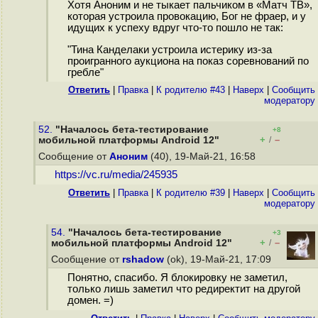
Хотя Аноним и не тыкает пальчиком в «Матч ТВ»,
которая устроила провокацию, Бог не фраер, и у
идущих к успеху вдруг что-то пошло не так:
"Тина Канделаки устроила истерику из-за
проигранного аукциона на показ соревнований по
гребле"
Ответить
|
Правка
|
К родителю #43
|
Наверх
|
Cообщить
модератору
52.
"Началось бета-тестирование
+8
+
–
мобильной платформы Android 12"
/
Сообщение от
Аноним
(40), 19-Май-21, 16:58
https://vc.ru/media/245935
Ответить
|
Правка
|
К родителю #39
|
Наверх
|
Cообщить
модератору
54.
"Началось бета-тестирование
+3
+
–
мобильной платформы Android 12"
/
Сообщение от
rshadow
(ok), 19-Май-21, 17:09
Понятно, спасибо. Я блокировку не заметил,
только лишь заметил что редиректит на другой
домен. =)