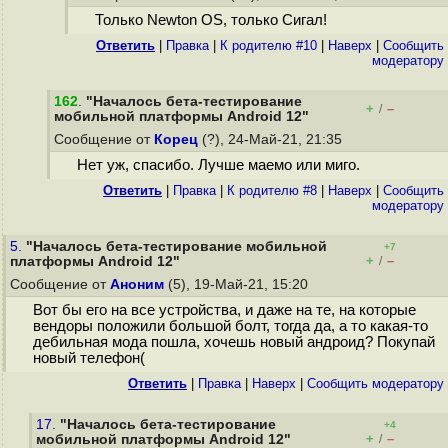
Только Newton OS, только Сигал!
Ответить
|
Правка
|
К родителю #10
|
Наверх
|
Cообщить
модератору
162
.
"Началось бета-тестирование
+
–
/
мобильной платформы Android 12"
Сообщение от
Корец
(?), 24-Май-21, 21:35
Нет уж, спасибо. Лучше маемо или миго.
Ответить
|
Правка
|
К родителю #8
|
Наверх
|
Cообщить
модератору
5.
"Началось бета-тестирование мобильной
+7
+
–
платформы Android 12"
/
Сообщение от
Аноним
(5), 19-Май-21, 15:20
Вот бы его на все устройства, и даже на те, на которые
вендоры положили большой болт, тогда да, а то какая-то
дебильная мода пошла, хочешь новый андроид? Покупай
новый телефон(
Ответить
|
Правка
|
Наверх
|
Cообщить модератору
17.
"Началось бета-тестирование
+4
+
–
мобильной платформы Android 12"
/