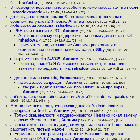
бы
,
InuYasha
(??), 15:32 , 19-Май-21, (17)
+4
В последних версиях ничего особо и не изменилось, так что пофиг
,
asaaddxasaadd
(ok), 15:48 , 19-Май-21, (32)
+1
да всегда насколько помню была такая мода, флагманы в
среднем получают 2-3 новых
,
Аноним
(33), 16:04 , 19-Май-21, (33)
4pda никто не отменял
,
rshadow
(ok), 16:28 , 19-Май-21, (39)
–3
РКН таки отменил 8230
,
Аноним
(43), 16:38 , 19-Май-21, (43)
+9
А, так вот почему он редиректить на новый домен стал LOL
,
rshadow
(ok), 17:06 , 19-Май-21, (53)
+1
Примечательно, что мнение Анонима расходится с
официальной позицией администраци
,
n00by
(ok), 12:28 , 20-
Май-21, (111)
–2
https vc ru media 245935
,
Аноним
(40), 16:58 , 19-Май-21, (52)
+8
Понятно, спасибо Я блокировку не заметил, только лишь
заметил что редиректит на
,
rshadow
(ok), 17:09 , 19-Май-21, (54)
+3
для не осиливших xda
,
Fatnasmas
(?), 19:49 , 19-Май-21, (73)
–1
на xda варез запрещён
,
Аноним
(90), 23:41 , 19-Май-21, (90)
так речь идет о васянских прошивках, а не про варез
,
Аноним
(33), 17:49 , 20-Май-21, (124)
Забей на вендоров, обновись сам Этот а12 как dotos
,
paulus
(ok),
16:48 , 19-Май-21, (48)
–2
Можно поставить одну из производных от Android прошивок
LineageOS, crDroid Та
,
Аноним
(66), 18:01 , 19-Май-21, (66)
+1
Только окаменелости и поддерживаются Недавно искал замену
своему S5 еле откопал
,
Аноним
(107), 11:23 , 20-Май-21, (107)
а зачем хотеть новый андроид сижу до сих пор на 5 1, вся пакость
работает кот
,
лютый жабби__
(?), 20:16 , 19-Май-21, (74)
Нормальные настройки приватности Нативная поддержка
кастомного DNS У мамы стар
,
Аноном
(?), 22:12 , 19-Май-21, (83)