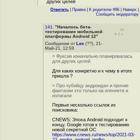
других целей
Ответить
|
Правка
|
К родителю #96
|
Наверх
|
Cообщить модератору
141.
"Началось бета-
+1
тестирование мобильной
+
–
/
платформы Android 12"
Сообщение от
Lex
(??), 21-
Май-21, 12:59
> Фуксия изначально планировалась
для других целей
Для каких конкретно и к чему в итоге
пришла ?
> Про «убийцу андроида» и прочие
фантазии это только на опеннете и
излагали
Первые несколько ссылок из
поисковика:
CNEWS: Эпоха Android подходит к
концу. Google готов к тестированию
новой секретной ОС
https://www.cnews.ru/news/top/2021-03-
22_epoha_android_podho...