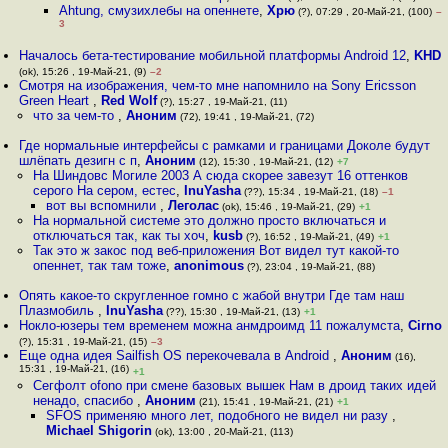
Ahtung, смузихлебы на опеннете
,
Хрю
(?), 07:29 , 20-Май-21, (100)
–
3
Началось бета-тестирование мобильной платформы Android 12
,
KHD
(ok), 15:26 , 19-Май-21, (9)
–2
Смотря на изображения, чем-то мне напомнило на Sony Ericsson
Green Heart
,
Red Wolf
(?), 15:27 , 19-Май-21, (11)
что за чем-то
,
Аноним
(72), 19:41 , 19-Май-21, (72)
Где нормальные интерфейсы с рамками и границами Доколе будут
шлёпать дезигн с п
,
Аноним
(12), 15:30 , 19-Май-21, (12)
+7
На Шиндовс Могиле 2003 А сюда скорее завезут 16 оттенков
серого На сером, естес
,
InuYasha
(??), 15:34 , 19-Май-21, (18)
–1
вот вы вспомнили
,
Леголас
(ok), 15:46 , 19-Май-21, (29)
+1
На нормальной системе это должно просто включаться и
отключаться так, как ты хоч
,
kusb
(?), 16:52 , 19-Май-21, (49)
+1
Так это ж закос под веб-приложения Вот видел тут какой-то
опеннет, так там тоже
,
anonimous
(?), 23:04 , 19-Май-21, (88)
Опять какое-то скругленное гомно с жабой внутри Где там наш
Плазмобиль
,
InuYasha
(??), 15:30 , 19-Май-21, (13)
+1
Нокло-юзеры тем временем можна анмдроимд 11 пожалумста
,
Cirno
(?), 15:31 , 19-Май-21, (15)
–3
Еще одна идея Sailfish OS перекочевала в Android
,
Аноним
(16),
15:31 , 19-Май-21, (16)
+1
Сегфолт ofono при смене базовых вышек Нам в дроид таких идей
ненадо, спасибо
,
Аноним
(21), 15:41 , 19-Май-21, (21)
+1
SFOS применяю много лет, подобного не видел ни разу
,
Michael Shigorin
(ok), 13:00 , 20-Май-21, (113)