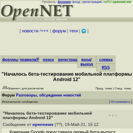
Профиль:
Аноним
(
вход
|
регистрация
)
неRU
opennet.me
[
новости
/
+++
|
форум
|
теги
|
]
форумы
правила/FAQ
поиск
регистрация
вход/
слежка
выход
RSS
"Началось бета-тестирование мобильной платформы
Android 12"
Вариант для распечатки
Пред. тема
|
След. тема
Форум
Разговоры, обсуждение новостей
Изначальное сообщение
[
Отслеживать
]
"Началось бета-тестирование мобильной
+
–
/
платформы Android 12"
Сообщение от
opennews
(??), 19-Май-21, 15:12
Компания Google представила первый бета-выпуск