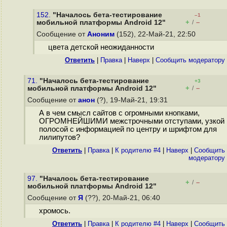
152.
"Началось бета-тестирование
–1
+
–
мобильной платформы Android 12"
/
Сообщение от
Аноним
(152), 22-Май-21, 22:50
цвета детской неожиданности
Ответить
|
Правка
|
Наверх
|
Cообщить модератору
71.
"Началось бета-тестирование
+3
+
–
мобильной платформы Android 12"
/
Сообщение от
анон
(?), 19-Май-21, 19:31
А в чем смысл сайтов с огромными кнопками,
ОГРОМНЕЙШИМИ межстрочными отступами, узкой
полосой с информацией по центру и шрифтом для
лилипутов?
Ответить
|
Правка
|
К родителю #4
|
Наверх
|
Cообщить
модератору
97.
"Началось бета-тестирование
+
–
/
мобильной платформы Android 12"
Сообщение от
Я
(??), 20-Май-21, 06:40
хромось.
Ответить
|
Правка
|
К родителю #4
|
Наверх
|
Cообщить