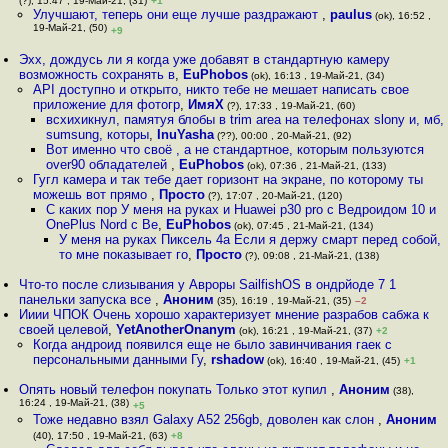
(?), 15:47 , 19-Май-21, (31)
+1
Улучшают, теперь они еще лучше раздражают
,
paulus
(ok), 16:52 ,
19-Май-21, (50)
+9
Эхх, дождусь ли я когда уже добавят в стандартную камеру
возможность сохранять в
,
EuPhobos
(ok), 16:13 , 19-Май-21, (34)
API доступно и открыто, никто тебе не мешает написать свое
приложение для фотогр
,
ИмяХ
(?), 17:33 , 19-Май-21, (60)
всхихикнул, памятуя блобы в trim area на телефонах slony и, мб,
sumsung, которы
,
InuYasha
(??), 00:00 , 20-Май-21, (92)
Вот именно что своё , а не стандартное, которым пользуются
over90 обладателей
,
EuPhobos
(ok), 07:36 , 21-Май-21, (133)
Гугл камера и так тебе дает горизонт на экране, по которому ты
можешь вот прямо
,
Просто
(?), 17:07 , 20-Май-21, (120)
С каких пор У меня на руках и Huawei p30 pro с Ведроидом 10 и
OnePlus Nord с Ве
,
EuPhobos
(ok), 07:45 , 21-Май-21, (134)
У меня на руках Пиксель 4а Если я держу смарт перед собой,
то мне показывает го
,
Просто
(?), 09:08 , 21-Май-21, (138)
Что-то после слизывания у Авроры SailfishOS в ондрйоде 7 1
панельки запуска все
,
Аноним
(35), 16:19 , 19-Май-21, (35)
–2
Ииии ЧПОК Очень хорошо характеризует мнение разрабов сабжа к
своей целевой
,
YetAnotherOnanym
(ok), 16:21 , 19-Май-21, (37)
+2
Когда андроид появился еще не было завинчивания гаек с
персональными данными Гу
,
rshadow
(ok), 16:40 , 19-Май-21, (45)
+1
Опять новый телефон покупать Только этот купил
,
Аноним
(38),
16:24 , 19-Май-21, (38)
+5
Тоже недавно взял Galaxy A52 256gb, доволен как слон
,
Аноним
(40), 17:50 , 19-Май-21, (63)
+8