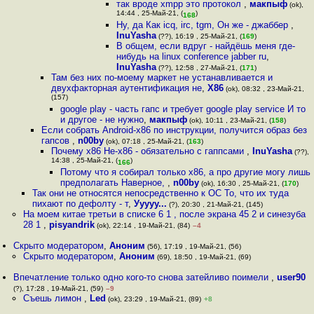
так вроде xmpp это протокол
,
макпыф
(ok),
14:44 , 25-Май-21, (
)
168
Ну, да Как icq, irc, tgm, Он же - джаббер
,
InuYasha
(??), 16:19 , 25-Май-21, (
169
)
В общем, если вдруг - найдёшь меня где-
нибудь на linux conference jabber ru
,
InuYasha
(??), 12:58 , 27-Май-21, (
171
)
Там без них по-моему маркет не устанавливается и
двухфакторная аутентификация не
,
X86
(ok), 08:32 , 23-Май-21,
(157)
google play - часть гапс и требует google play service И то
и другое - не нужно
,
макпыф
(ok), 10:11 , 23-Май-21, (
158
)
Если собрать Android-x86 по инструкции, получится образ без
гапсов
,
n00by
(ok), 07:18 , 25-Май-21, (
163
)
Почему x86 Не-x86 - обязательно с гаппсами
,
InuYasha
(??),
14:38 , 25-Май-21, (
)
166
Потому что я собирал только x86, а про другие могу лишь
предполагать Наверное,
,
n00by
(ok), 16:30 , 25-Май-21, (
170
)
Так они не относятся непосредственно к ОС То, что их туда
пихают по дефолту - т
,
Ууууу...
(?), 20:30 , 21-Май-21, (145)
На моем китае третьи в списке 6 1 , после экрана 45 2 и синезуба
28 1
,
pisyandrik
(ok), 22:14 , 19-Май-21, (84)
–4
Скрыто модератором
,
Аноним
(56), 17:19 , 19-Май-21, (56)
Скрыто модератором
,
Аноним
(69), 18:50 , 19-Май-21, (69)
Впечатление только одно кого-то снова затейливо поимели
,
user90
(?), 17:28 , 19-Май-21, (59)
–9
Съешь лимон
,
Led
(ok), 23:29 , 19-Май-21, (89)
+8