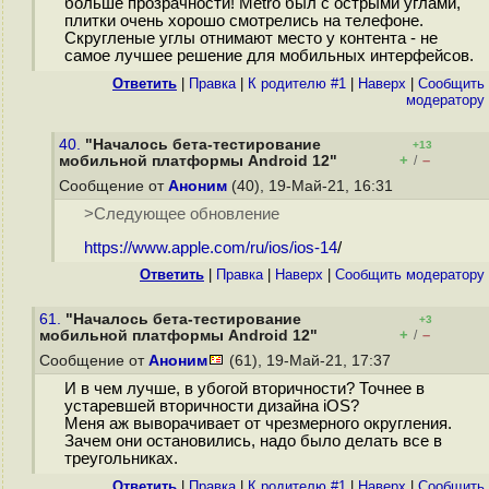
больше прозрачности! Metro был с острыми углами,
плитки очень хорошо смотрелись на телефоне.
Скругленые углы отнимают место у контента - не
самое лучшее решение для мобильных интерфейсов.
Ответить
|
Правка
|
К родителю #1
|
Наверх
|
Cообщить
модератору
40.
"Началось бета-тестирование
+13
+
–
мобильной платформы Android 12"
/
Сообщение от
Аноним
(40), 19-Май-21, 16:31
>Следующее обновление
https://www.apple.com/ru/ios/ios-14
/
Ответить
|
Правка
|
Наверх
|
Cообщить модератору
61.
"Началось бета-тестирование
+3
+
–
мобильной платформы Android 12"
/
Сообщение от
Аноним
(61), 19-Май-21, 17:37
И в чем лучше, в убогой вторичности? Точнее в
устаревшей вторичности дизайна iOS?
Меня аж выворачивает от чрезмерного округления.
Зачем они остановились, надо было делать все в
треугольниках.
Ответить
|
Правка
|
К родителю #1
|
Наверх
|
Cообщить