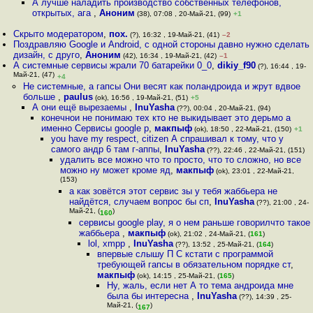
А лучше наладить производство собственных телефонов,
открытых, ага
,
Аноним
(38), 07:08 , 20-Май-21, (99)
+1
Скрыто модератором
,
пох.
(?), 16:32 , 19-Май-21, (41)
–2
Поздравляю Google и Android, с одной стороны давно нужно сделать
дизайн, с друго
,
Аноним
(42), 16:34 , 19-Май-21, (42)
–1
А системные сервисы жрали 70 батарейки 0_0
,
dikiy_f90
(?), 16:44 , 19-
Май-21, (47)
+4
Не системные, а гапсы Они весят как поландроида и жрут вдвое
больше
,
paulus
(ok), 16:56 , 19-Май-21, (51)
+5
А они ещё вырезаемы
,
InuYasha
(??), 00:04 , 20-Май-21, (94)
конечнои не понимаю тех кто не выкидывает это дерьмо а
именно Сервисы google p
,
макпыф
(ok), 18:50 , 22-Май-21, (150)
+1
you have my respect, citizen А спрашивал к тому, что у
самого андр 6 там г-аппы
,
InuYasha
(??), 22:46 , 22-Май-21, (151)
удалить все можно что то просто, что то сложно, но все
можно ну может кроме яд
,
макпыф
(ok), 23:01 , 22-Май-21,
(153)
а как зовётся этот сервис зы у тебя жаббьера не
найдётся, случаем вопрос бы сп
,
InuYasha
(??), 21:00 , 24-
Май-21, (
)
160
сервисы google play, я о нем раньше говорилчто такое
жаббьера
,
макпыф
(ok), 21:02 , 24-Май-21, (
161
)
lol, xmpp
,
InuYasha
(??), 13:52 , 25-Май-21, (
164
)
впервые слышу П С кстати с программой
требующей гапсы в обязательном порядке ст
,
макпыф
(ok), 14:15 , 25-Май-21, (
165
)
Ну, жаль, если нет А то тема андроида мне
была бы интересна
,
InuYasha
(??), 14:39 , 25-
Май-21, (
)
167