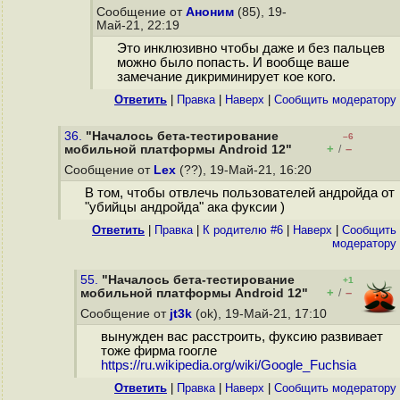
Сообщение от
Аноним
(85), 19-
Май-21, 22:19
Это инклюзивно чтобы даже и без пальцев
можно было попасть. И вообще ваше
замечание дикриминирует кое кого.
Ответить
|
Правка
|
Наверх
|
Cообщить модератору
36.
"Началось бета-тестирование
–6
+
–
мобильной платформы Android 12"
/
Сообщение от
Lex
(??), 19-Май-21, 16:20
В том, чтобы отвлечь пользователей андройда от
"убийцы андройда" ака фуксии )
Ответить
|
Правка
|
К родителю #6
|
Наверх
|
Cообщить
модератору
55.
"Началось бета-тестирование
+1
+
–
мобильной платформы Android 12"
/
Сообщение от
jt3k
(ok), 19-Май-21, 17:10
вынужден вас расстроить, фуксию развивает
тоже фирма гоогле
https://ru.wikipedia.org/wiki/Google_Fuchsia
Ответить
|
Правка
|
Наверх
|
Cообщить модератору