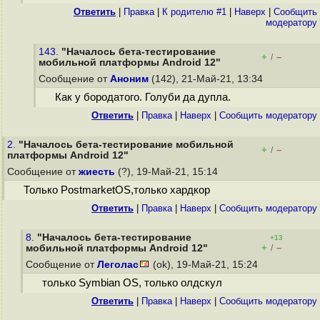
Ответить
|
Правка
|
К родителю #1
|
Наверх
|
Cообщить
модератору
143.
"Началось бета-тестирование
+
–
/
мобильной платформы Android 12"
Сообщение от
Аноним
(142), 21-Май-21, 13:34
Как у бородатого. Голуби да дупла.
Ответить
|
Правка
|
Наверх
|
Cообщить модератору
2.
"Началось бета-тестирование мобильной
+
–
/
платформы Android 12"
Сообщение от
жиесть
(?), 19-Май-21, 15:14
Только PostmarketOS,только хардкор
Ответить
|
Правка
|
Наверх
|
Cообщить модератору
8.
"Началось бета-тестирование
+13
+
–
мобильной платформы Android 12"
/
Сообщение от
Леголас
(ok), 19-Май-21, 15:24
только Symbian OS, только олдскул
Ответить
|
Правка
|
Наверх
|
Cообщить модератору