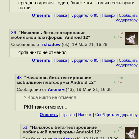
среднего уровня - один, бюджетки - только секьюрити
патчи.
Ответить
|
Правка
|
К родителю #5
|
Наверх
|
Cообщить
модератору
39.
"Началось бета-тестирование
–3
+
–
мобильной платформы Android 12"
/
Сообщение от
rshadow
(ok), 19-Май-21, 16:28
4pda никто не отменял
Ответить
|
Правка
|
К родителю #5
|
Наверх
|
Cообщить
модератору
43.
"Началось бета-тестирование
+9
+
–
мобильной платформы Android 12"
/
Сообщение от
Аноним
(43), 19-Май-21, 16:38
> 4pda никто не отменял
РКН таки отменил…
Ответить
|
Правка
|
Наверх
|
Cообщить модератору
53.
"Началось бета-тестирование
+1
+
–
мобильной платформы Android 12"
/