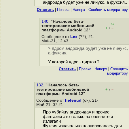
андроида будет уже не линукс, а фуксия..
Ответить
|
Правка
|
Наверх
|
Cообщить модератору
140.
"Началось бета-
+1
тестирование мобильной
+
–
/
платформы Android 12"
Сообщение от
Lex
(??), 21-
Май-21, 12:43
> ядром андроида будет уже не линукс,
а фуксия..
У которой ядро - циркон ?
Ответить
|
Правка
|
Наверх
|
Cообщить
модератору
132.
"Началось бета-
тестирование мобильной
+
–
/
платформы Android 12"
Сообщение от
hefenud
(ok), 21-
Май-21, 07:21
Про «убийцу андроида» и прочие
фантазии это только на опеннете и
излагали
Фуксия изначально планировалась для