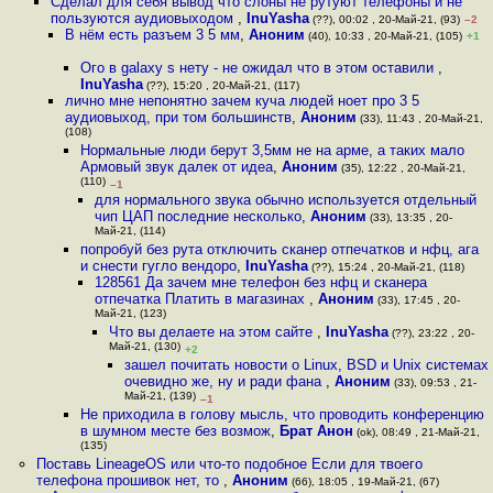
Сделал для себя вывод что слоны не рутуют телефоны и не
пользуются аудиовыходом
,
InuYasha
(??), 00:02 , 20-Май-21, (93)
–2
В нём есть разъем 3 5 мм
,
Аноним
(40), 10:33 , 20-Май-21, (105)
+1
Ого в galaxy s нету - не ожидал что в этом оставили
,
InuYasha
(??), 15:20 , 20-Май-21, (117)
лично мне непонятно зачем куча людей ноет про 3 5
аудиовыход, при том большинств
,
Аноним
(33), 11:43 , 20-Май-21,
(108)
Нормальные люди берут 3,5мм не на арме, а таких мало
Армовый звук далек от идеа
,
Аноним
(35), 12:22 , 20-Май-21,
(110)
–1
для нормального звука обычно используется отдельный
чип ЦАП последние несколько
,
Аноним
(33), 13:35 , 20-
Май-21, (114)
попробуй без рута отключить сканер отпечатков и нфц, ага
и снести гугло вендоро
,
InuYasha
(??), 15:24 , 20-Май-21, (118)
128561 Да зачем мне телефон без нфц и сканера
отпечатка Платить в магазинах
,
Аноним
(33), 17:45 , 20-
Май-21, (123)
Что вы делаете на этом сайте
,
InuYasha
(??), 23:22 , 20-
Май-21, (130)
+2
зашел почитать новости о Linux, BSD и Unix системах
очевидно же, ну и ради фана
,
Аноним
(33), 09:53 , 21-
Май-21, (139)
–1
Не приходила в голову мысль, что проводить конференцию
в шумном месте без возмож
,
Брат Анон
(ok), 08:49 , 21-Май-21,
(135)
Поставь LineageOS или что-то подобное Если для твоего
телефона прошивок нет, то
,
Аноним
(66), 18:05 , 19-Май-21, (67)