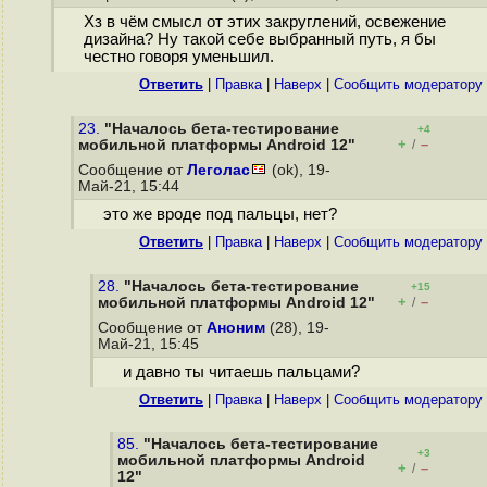
Хз в чём смысл от этих закруглений, освежение
дизайна? Ну такой себе выбранный путь, я бы
честно говоря уменьшил.
Ответить
|
Правка
|
Наверх
|
Cообщить модератору
23.
"Началось бета-тестирование
+4
+
–
мобильной платформы Android 12"
/
Сообщение от
Леголас
(ok), 19-
Май-21, 15:44
это же вроде под пальцы, нет?
Ответить
|
Правка
|
Наверх
|
Cообщить модератору
28.
"Началось бета-тестирование
+15
+
–
мобильной платформы Android 12"
/
Сообщение от
Аноним
(28), 19-
Май-21, 15:45
и давно ты читаешь пальцами?
Ответить
|
Правка
|
Наверх
|
Cообщить модератору
85.
"Началось бета-тестирование
+3
мобильной платформы Android
+
–
/
12"