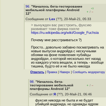
96.
"Началось бета-тестирование
+3
мобильной платформы Android
+
–
/
12"
Сообщение от
Lex
(??), 20-Май-21, 05:33
> вынужден вас расстроить, фуксию
развивает тоже фирма гоогле
https://ru.wikipedia.org/wiki/Google_Fuchsia
Почему мне расстраиваться ?)
Просто.. довольно забавно посматривать на
новые выпуски андройда с нескучными
обоями на фоне появления «убийцы
андройда», о которой несколько лет назад
из каждого утюга вещали, а теперь - вообще
тишина, будто её и не было никогда
Ответить
|
Правка
|
Наверх
|
Cообщить модератору
98.
"Началось бета-
тестирование мобильной
+
–
/
платформы Android 12"
Сообщение от
Я
(??), 20-Май-21, 06:46
фуксия никогда не была и не будет
убийцей андроида. но однажды ядром