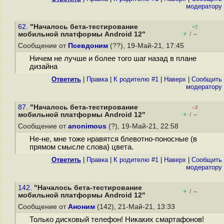
модератору
62.
"Началось бета-тестирование
+2
+
–
мобильной платформы Android 12"
/
Сообщение от
Псевдоним
(??), 19-Май-21, 17:45
Ничем не лучше и более того шаг назад в плане
дизайна
Ответить
|
Правка
|
К родителю #1
|
Наверх
|
Cообщить
модератору
87.
"Началось бета-тестирование
–2
+
–
мобильной платформы Android 12"
/
Сообщение от
anonimous
(?), 19-Май-21, 22:58
Не-не, мне тоже нравятся блевотно-поносные (в
прямом смысле слова) цвета.
Ответить
|
Правка
|
К родителю #1
|
Наверх
|
Cообщить
модератору
142.
"Началось бета-тестирование
+
–
/
мобильной платформы Android 12"
Сообщение от
Аноним
(142), 21-Май-21, 13:33
Только дисковый телефон! Никаких смартафонов!