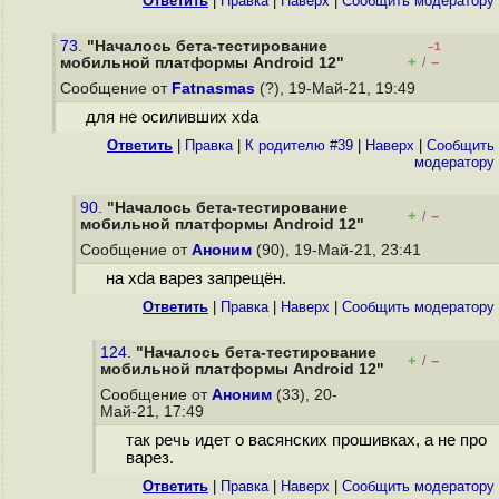
Ответить
|
Правка
|
Наверх
|
Cообщить модератору
73.
"Началось бета-тестирование
–1
+
–
мобильной платформы Android 12"
/
Сообщение от
Fatnasmas
(?), 19-Май-21, 19:49
для не осиливших xda
Ответить
|
Правка
|
К родителю #39
|
Наверх
|
Cообщить
модератору
90.
"Началось бета-тестирование
+
–
/
мобильной платформы Android 12"
Сообщение от
Аноним
(90), 19-Май-21, 23:41
на xda варез запрещён.
Ответить
|
Правка
|
Наверх
|
Cообщить модератору
124.
"Началось бета-тестирование
+
–
/
мобильной платформы Android 12"
Сообщение от
Аноним
(33), 20-
Май-21, 17:49
так речь идет о васянских прошивках, а не про
варез.
Ответить
|
Правка
|
Наверх
|
Cообщить модератору