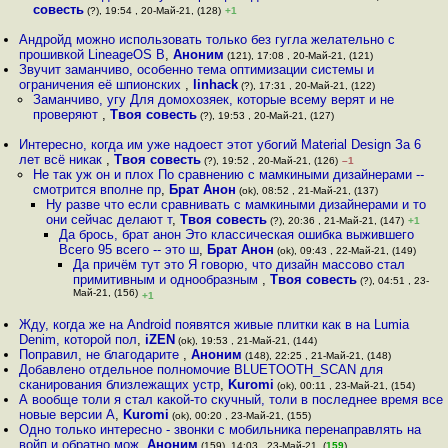
совесть
(?), 19:54 , 20-Май-21, (128)
+1
Андройд можно использовать только без гугла желательно с
прошивкой LineageOS В
,
Аноним
(121), 17:08 , 20-Май-21, (121)
Звучит заманчиво, особенно тема оптимизации системы и
ограничения её шпионских
,
linhack
(?), 17:31 , 20-Май-21, (122)
Заманчиво, угу Для домохозяек, которые всему верят и не
проверяют
,
Твоя совесть
(?), 19:53 , 20-Май-21, (127)
Интересно, когда им уже надоест этот убогий Material Design За 6
лет всё никак
,
Твоя совесть
(?), 19:52 , 20-Май-21, (126)
–1
Не так уж он и плох По сравнению с мамкиными дизайнерами --
смотрится вполне пр
,
Брат Анон
(ok), 08:52 , 21-Май-21, (137)
Ну разве что если сравнивать с мамкиными дизайнерами и то
они сейчас делают т
,
Твоя совесть
(?), 20:36 , 21-Май-21, (147)
+1
Да брось, брат анон Это классическая ошибка выжившего
Всего 95 всего -- это ш
,
Брат Анон
(ok), 09:43 , 22-Май-21, (149)
Да причём тут это Я говорю, что дизайн массово стал
примитивным и однообразным
,
Твоя совесть
(?), 04:51 , 23-
Май-21, (156)
+1
Жду, когда же на Android появятся живые плитки как в на Lumia
Denim, которой пол
,
iZEN
(ok), 19:53 , 21-Май-21, (144)
Поправил, не благодарите
,
Аноним
(148), 22:25 , 21-Май-21, (148)
Добавлено отдельное полномочие BLUETOOTH_SCAN для
сканирования близлежащих устр
,
Kuromi
(ok), 00:11 , 23-Май-21, (154)
А вообще толи я стал какой-то скучный, толи в последнее время все
новые версии А
,
Kuromi
(ok), 00:20 , 23-Май-21, (155)
Одно только интересно - звонки с мобильника перенаправлять на
войп и обратно мож
,
Аноним
(159), 14:03 , 23-Май-21, (
159
)