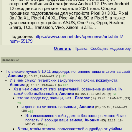
открытой мобильной платформы Android 12. Релиз Android
12 ожидается в третьем квартале 2021 года. Сборки
прошивки подготовлены для устройств Pixel 3 / 3 XL, Pixel
3a / 3a XL, Pixel 4 / 4 XL, Pixel 4a / 4a 5G и Pixel 5, а также
для некоторых устройств ASUS, OnePlus, Oppo, Realme,
Sharp, TCL, Transsion, Vivo, Xiaomi и ZTE...
Подробнее:
https://www.opennet.dev/opennews/art.shtml?
num=55179
Ответить
|
Правка
|
Cообщить модератору
Оглавление
По внешке лучше 9 10 11 андроида, но, опеннетовцы отстоят за своё
,
Аноним
(1), 15:12 , 19-Май-21, (1)
+11
И в чём смысл гигантских закруглений Поясни, пожалуйста
,
Аноним
(4), 15:17 , 19-Май-21, (4)
+37
Хз в чём смысл от этих закруглений, освежение дизайна Ну
такой себе выбранный п
,
Аноним
(6), 15:21 , 19-Май-21, (6)
+3
это же вроде под пальцы, нет
,
Леголас
(ok), 15:44 , 19-Май-21, (23)
+4
и давно ты читаешь пальцами
,
Аноним
(28), 15:45 , 19-Май-21,
(28)
+15
Это инклюзивно чтобы даже и без пальцев можно было
попасть И вообще ваше замеча
,
Аноним
(85), 22:19 , 19-
Май-21, (85)
+3
В том, чтобы отвлечь пользователей андройда от убийцы