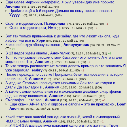
Ещё более мерзкий интерфейс, я был уверен дно уже пробито
,
Аноним
(64), 17:56 , 19-Май-21, (64)
Пробито ещё с 5-й версии Дальше по нему просто плавают
,
Ууууу...
(?), 20:31 , 21-Май-21, (146)
Скрыто модератором
,
Псевдоним
(??), 17:59 , 19-Май-21, (65)
–1
Скрыто модератором
,
Имя
(?), 18:27 , 19-Май-21, (68)
–2
Вот так только привыкнешь к дизайну, где что лежит как опа, иди
хафер, мы все п
,
Урри
(ok), 19:16 , 19-Май-21, (70)
Какое всё скруглённоуголковое
,
Annoynymous
(ok), 20:39 , 19-Май-21,
(75)
+1
В 13 ведре ждём овалы
,
Анонголик
(?), 21:34 , 19-Май-21, (81)
+1
То, что ненужные плюшки стали быстрее - это понятно А что стало
медленнее Что
,
Аноним
(-), 22:22 , 19-Май-21, (86)
–2
То что теперь расположение можно давать примерно это зашибись Я
уже задолбал
,
erakry
(?), 00:33 , 20-Май-21, (95)
–1
После перехода по ссылке Программа бета-тестирования в истории
появилось 8
,
Аноним
(102), 08:46 , 20-Май-21, (102)
А дядька Стольман пользуется мобилами Или только голуби и
дятлы Да закладки в
,
Аноним
(109), 12:05 , 20-Май-21, (109)
А какие самые нормальные из максимально дешёвых смартфонов
под зашивку всевозмож
,
Аноним
(115), 14:08 , 20-Май-21, (115)
Смартафон - это зло
,
Аноним
(109), 14:13 , 20-Май-21, (116)
–1
Ещё скажи АК-74 зло И кирзовые сапоги -- это не прекрасно
,
Брат
Анон
(ok), 08:51 , 21-Май-21, (136)
Какой этот ваш material you однако жирный, какой гномоподобный
ИМХО самый лучши
,
Аноним
(119), 15:36 , 20-Май-21, (119)
–1
У 4 1-4 3 А дальше куча вариаций одного и того же г-на
,
Твоя