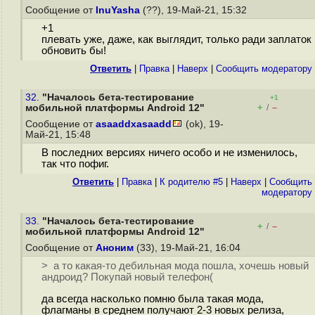
Сообщение от
InuYasha
(??), 19-Май-21, 15:32
+1
плевать уже, даже, как выглядит, только ради заплаток
обновить бы!
Ответить
|
Правка
|
Наверх
|
Cообщить модератору
32.
"Началось бета-тестирование
+1
+
–
мобильной платформы Android 12"
/
Сообщение от
asaaddxasaadd
(ok), 19-
Май-21, 15:48
В последних версиях ничего особо и не изменилось,
так что пофиг.
Ответить
|
Правка
|
К родителю #5
|
Наверх
|
Cообщить
модератору
33.
"Началось бета-тестирование
+
–
/
мобильной платформы Android 12"
Сообщение от
Аноним
(33), 19-Май-21, 16:04
> а то какая-то дебильная мода пошла, хочешь новый
андроид? Покупай новый телефон(
да всегда насколько помню была такая мода,
флагманы в среднем получают 2-3 новых релиза,