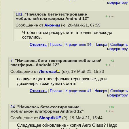
модератору
101.
"Началось бета-тестирование
+
–
/
мобильной платформы Android 12"
Сообщение от
Аноним
(-), 20-Май-21, 07:55
Чтобы потом раскруглить, а тонны говнокода
остались.
Ответить
|
Правка
|
К родителю #4
|
Наверх
|
Cообщить
модератору
7.
"Началось бета-тестирование мобильной
+2
+
–
платформы Android 12"
/
Сообщение от
Леголас
(ok), 19-Май-21, 15:23
на вкус и цвет все фломастеры разные, да и
дизайнеры тоже кушать хотят
Ответить
|
Правка
|
К родителю #1
|
Наверх
|
Cообщить
модератору
24.
"Началось бета-тестирование
+15
+
–
мобильной платформы Android 12"
/
Сообщение от
SinoptikUF
(?), 19-Май-21, 15:44
Следующее обновление - копия Aero Glass? Надо