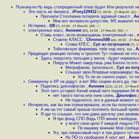
Психанули Ну ведь стопроцентный отказ будет Или результат не
Это часть их бизнеса
,
iPony129412
(?), 08:50 , 27-Янв-20, (11)
Прогнали Столлмана потеряли здравый смысл
,
Ан
Мне вот интересно допустим, MS вывалит ко
Истерика
,
t28
(?), 10:06 , 27-Янв-20, (48)
+1
электронных масс
,
Аноним
(50), 10:08 , 27-Янв-20, (50)
+3
Ставь класс, если возмущаешь электронный газ
,
Ставлю КЛАСС
,
ChronosX88
(ok), 20:02 , 27-Янв
Слава КПСС
,
Суп из потрошков
(?), 1
Тойотовскую фирмварь тебе под ногу, хы
,
А
Предвидят реакцию потому и троллят Тут главное не что 
Здесь покрутить пальцем у виска - будет нормальн
Покрути Может накрутишь ума Билли то кто
Митрофанов, залогинься
,
Суп из по
Слышал звон Впервые коронавирус бы
Угу То ли он сапоги украл, то л
Семерочку и ХР не дадут, а вот 98ю скорее всего да, так 
Поделись дихлофосом
,
Аноним
(113), 12:15 , 27-Янв-2
Этот патч устарел Качай новый патч подержки 64 
нет такого патча или линк скинь
,
Дихлофос
(
Не поделится, его в данный момент ш
Интересно, как бы они отреагировали, если бы получили
А им на тот самый призыв положить большой прибо
Я где то слышал, что они даже десятку уже развив
Я про фонд СПО Ведь ГПЛ менее свободна,
у всего свои цели У каждой лицухи Г
По вашему мнению Моё сообщени
Угу, про линуксовый ноут в три дорого тут 
Ну ПО-то свободное А ноут нет
,
Ано