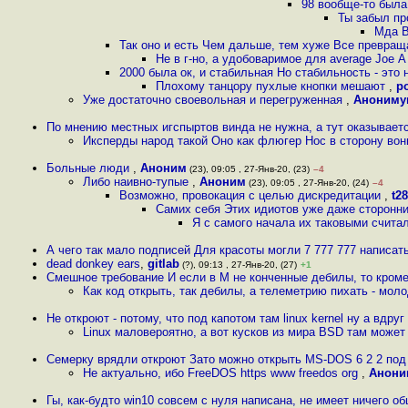
98 вообще-то была
Ты забыл п
Мда В
Так оно и есть Чем дальше, тем хуже Все превращ
Не в г-но, а удобоваримое для average Joe
2000 была ок, и стабильная Но стабильность - это 
Плохому танцору пухлые кнопки мешают
,
p
Уже достаточно своевольная и перегруженная
,
Анониму
По мнению местных игспыртов винда не нужна, а тут оказываетс
Иксперды народ такой Оно как флюгер Нос в сторону вон
Больные люди
,
Аноним
(23), 09:05 , 27-Янв-20, (23)
–4
Либо наивно-тупые
,
Аноним
(23), 09:05 , 27-Янв-20, (24)
–4
Возможно, провокация с целью дискредитации
,
t28
Самих себя Этих идиотов уже даже сторонн
Я с самого начала их таковыми счита
А чего так мало подписей Для красоты могли 7 777 777 написат
dead donkey ears
,
gitlab
(?), 09:13 , 27-Янв-20, (27)
+1
Смешное требование И если в M не конченные дебилы, то кроме 
Как код открыть, так дебилы, а телеметрию пихать - мол
Не откроют - потому, что под капотом там linux kernel ну а вдруг
Linux маловероятно, а вот кусков из мира BSD там може
Семерку врядли откроют Зато можно открыть MS-DOS 6 2 2 под
Не актуально, ибо FreeDOS https www freedos org
,
Анони
Гы, как-будто win10 совсем с нуля написана, не имеет ничего об