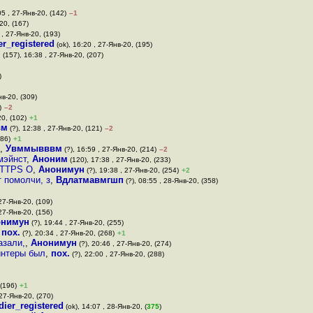
05 , 27-Янв-20, (142)
–1
20, (167)
 , 27-Янв-20, (193)
er_registered
(ok), 16:20 , 27-Янв-20, (195)
м
(157), 16:38 , 27-Янв-20, (207)
)
нв-20, (309)
)
–2
20, (102)
+1
вм
(?), 12:38 , 27-Янв-20, (121)
–2
186)
+1
,
Увммывввм
(?), 16:59 , 27-Янв-20, (214)
–2
мэйнст
,
Аноним
(120), 17:38 , 27-Янв-20, (233)
HTTPS О
,
Анонимун
(?), 19:38 , 27-Янв-20, (254)
+2
т помолчи, з
,
Вдлатмавмгшп
(?), 08:55 , 28-Янв-20, (358)
27-Янв-20, (109)
 27-Янв-20, (156)
онимун
(?), 19:44 , 27-Янв-20, (255)
,
пох.
(?), 20:34 , 27-Янв-20, (268)
+1
азали,
,
Анонимун
(?), 20:46 , 27-Янв-20, (274)
ринтеры был
,
пох.
(?), 22:00 , 27-Янв-20, (288)
 (196)
+1
 27-Янв-20, (270)
dier_registered
(ok), 14:07 , 28-Янв-20, (
375
)