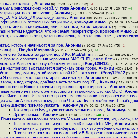
ка на это влияет
,
Аноним
(6), 08:39 , 27-Янв-20, (6)
–3
а была революционно новой, у
,
тоже Аноним
(ok), 09:31 , 27-Янв-20, (35)
+6
метризация_всех_пользоват
,
Аноним
(56), 10:18 , 27-Янв-20, (56)
+5
ows_10 MS-DOS_3 0 разные_утилиты
,
Аноним
(68), 10:34 , 27-Янв-20, (68)
+5
ие официальных встроенных опций рули
,
крокодил мимо..
(?), 14:26 , 27-Янв-
я, но ставить надо руками, или скриптами
,
хотел спросить
(?), 02:56 , 29-Янв
msi и потом надеяться, что не забыл перерегистрир
,
крокодил мимо..
(?
офта, скачиваешь msu, устанавливаешь, а то что прилетает
,
хотел спр
ктах, которые начинаются за пре
,
Аноним
(-), 10:42 , 27-Янв-20, (75)
–1
ии альфы
,
Dmytro Mospanok
(?), 11:26 , 27-Янв-20, (91)
+4
о многих банкоматах до сих пор 3 Ко
,
MadAdmin
(?), 12:49 , 27-Янв-20, (127)
и в Иране-обезоруженными кораблями ВМС СШП
,
none_first
(ok), 13:26 , 27-
лько так Разве что сразу оболочку менять
,
iPony129412
(?), 14:07 , 27-Янв-2
м в настройках выставляется запускать окна прово
,
Аноним
(439), 13:45 , 2
бота с тредами под этой мамонтовой ОС - это ужос
,
iPony129412
(?), 18:1
м Я понимаю, что полно старья Там и winxp
,
Аноним
(154), 14:52 , 27-Янв-20,
тарое, а под старое, драйвера есть только под XP
,
Аноним
(157), 15:11 , 
ие не вечно Новое то зачем под виндовс проектировать
,
Аноним
(232), 1
льше ничего нет такого же массового и эталонного Это как МС О
,
Анони
а сейчас эталон И каков его процент использования по сравнению с обл
ро эталон А системка некудышная Что так Пилют любители В свободно
Меньшинство принято уважать
,
Анонимун
(?), 20:42 , 27-Янв-20, (272)
Так и хорошо Будут уважаемым меньшинством
,
Анонимун
(?), 06
Эротичненько
,
Аноним
(401), 18:10 , 28-Янв-20, (
401
)
+2
Понимаете о чём вообще говорите У меня нет статистики, но, боюсь, чт
Ты хотел казать не линупc, а minix3 в виде Intel ME
,
Аноним
(374)
Уважаемый студент Таненбаума, minix - это учебная система, кот
Я же ясно и понятно написал Intel ME Встроено практически во в
ваете живучесть промышленного оборудования На российских завод
,
А