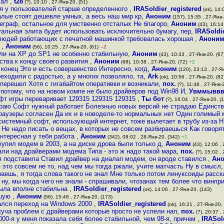
осал
,
t28
(?), 10:10 , 27-Янв-20, (51)
я у пользователей старше определенного
,
IRASoldier_registered
(ok), 14:
алые стоят дешевле умных, а весь наш мир кр
,
Аноним
(157), 15:35 , 27-Янв-
еграф, остальное для умственно отсталых Не благоро
,
Аноним
(43), 16:14
альная элита будет использовать исключительно бумагу, пер
,
IRASoldi
 людей работающих с печатной машинкой требовалась хорошая
,
Анони
и
,
Аноним
(56), 10:25 , 27-Янв-20, (61)
–2
ли на XP до SP1 не особенно стабильную
,
Аноним
(43), 10:33 , 27-Янв-20, (67
тва к концу своего развития
,
Аноним
(68), 10:38 , 27-Янв-20, (72)
+2
конец Это и есть совершенство Интересно, когд
,
Аноним
(120), 23:13 , 27-Я
еходили с радостью, а у многих позволяло, та
,
Ark
(ok), 10:56 , 27-Янв-20, (82
 перешел Хотя с гигабайтом оперативки и возникали
,
пох.
(?), 11:48 , 27-Янв-
 потому, что на новом компе не было драйверов под Win98 И
,
Увммывв
фт игры переваривает 129315 129315 129315
,
Ты бот
(?), 16:04 , 27-Янв-20, (
граю Софт нужный работает Болезнью новых версий не страдаю Единств
раузеры согласен Да их и в новоделе-то нормальных нет Один голимый 
системный софт, использующий интернет, тоже вылетает в трубу из-за 
Не надо писать о вещах, в которых не совсем разбираешься Как говоря
нтересная у тебя работа
,
Аноним
(342), 08:02 , 28-Янв-20, (342)
+1
купил модем в 2003, а на диске дрова были только д
,
Аноним
(43), 12:06 , 
али над драйверами модема Типа - это ж надо такой мара
,
пох.
(?), 15:02 ,
 подставила Ставил драйвер на диалап модем, он вроде ставился
,
Ан
 это совсем не то, над чем мы тогда ржали, учите матчасть Ну в смысл
аешь, я тогда слова такого не знал Мне только потом линуксоиды расск
ну, мы когда чего не знали - спрашивали, чтозанах тем более что винп
была вполне стабильна
,
IRASoldier_registered
(ok), 14:06 , 27-Янв-20, (143)
ьшую
,
Аноним
(56), 15:46 , 27-Янв-20, (173)
ался переход на Windows 2000
,
IRASoldier_registered
(ok), 16:21 , 27-Янв-20,
 куча проблем с драйверами которые просто не успели нап
,
пох.
(?), 20:37 ,
000-я у меня показала себя более стабильной, чем 98-я, причем
,
IRASol