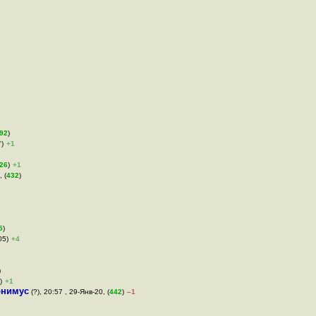
92
)
7
)
+1
26
)
+1
 (
432
)
5
)
05)
+4
)
)
+1
онимус
(?), 20:57 , 29-Янв-20, (
442
)
–1