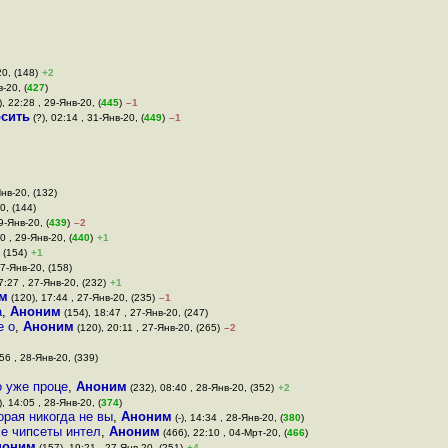
20, (148)
+2
-20, (
427
)
), 22:28 , 29-Янв-20, (
445
)
–1
осить
(?), 02:14 , 31-Янв-20, (
449
)
–1
Янв-20, (132)
0, (144)
9-Янв-20, (
439
)
–2
0 , 29-Янв-20, (
440
)
+1
 (154)
+1
27-Янв-20, (158)
7:27 , 27-Янв-20, (232)
+1
м
(120), 17:44 , 27-Янв-20, (235)
–1
а
,
Аноним
(154), 18:47 , 27-Янв-20, (247)
е о
,
Аноним
(120), 20:11 , 27-Янв-20, (265)
–2
:56 , 28-Янв-20, (339)
о уже проце
,
Аноним
(232), 08:40 , 28-Янв-20, (352)
+2
, 14:05 , 28-Янв-20, (
374
)
орая никогда не вы
,
Аноним
(-), 14:34 , 28-Янв-20, (
380
)
се чипсеты интел
,
Аноним
(466), 22:10 , 04-Мрт-20, (
466
)
ноним
(157), 19:21 , 27-Янв-20, (251)
+4