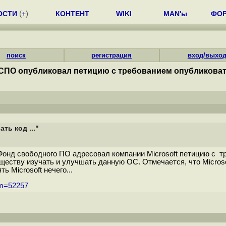
ОСТИ
(
+
)
КОНТЕНТ
WIKI
MAN'ы
ФО
поиск
регистрация
вход/выхо
СПО опубликовал петицию с требованием опубликовать 
ь код ..."
Фонд свободного ПО адресовал компании Microsoft петицию с т
ществу изучать и улучшать данную ОС. Отмечается, что Microso
ь Microsoft нечего...
um=52257