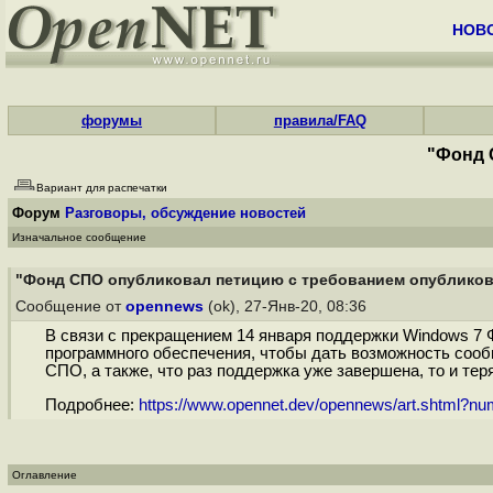
НОВ
форумы
правила/FAQ
"Фонд 
Вариант для распечатки
Форум
Разговоры, обсуждение новостей
Изначальное сообщение
"Фонд СПО опубликовал петицию с требованием опубликоват
Сообщение от
opennews
(ok), 27-Янв-20, 08:36
В связи с прекращением 14 января поддержки Windows 7 
программного обеспечения, чтобы дать возможность сооб
СПО, а также, что раз поддержка уже завершена, то и терят
Подробнее:
https://www.opennet.dev/opennews/art.shtml?n
Оглавление