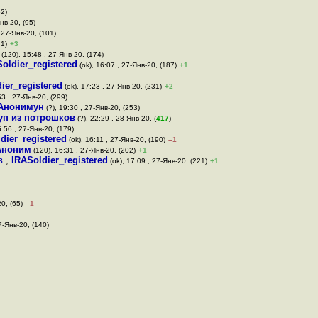
62)
нв-20, (95)
, 27-Янв-20, (101)
41)
+3
(120), 15:48 , 27-Янв-20, (174)
oldier_registered
(ok), 16:07 , 27-Янв-20, (187)
+1
ier_registered
(ok), 17:23 , 27-Янв-20, (231)
+2
53 , 27-Янв-20, (299)
Анонимун
(?), 19:30 , 27-Янв-20, (253)
уп из потрошков
(?), 22:29 , 28-Янв-20, (
417
)
5:56 , 27-Янв-20, (179)
dier_registered
(ok), 16:11 , 27-Янв-20, (190)
–1
Аноним
(120), 16:31 , 27-Янв-20, (202)
+1
 в
,
IRASoldier_registered
(ok), 17:09 , 27-Янв-20, (221)
+1
0, (65)
–1
7-Янв-20, (140)