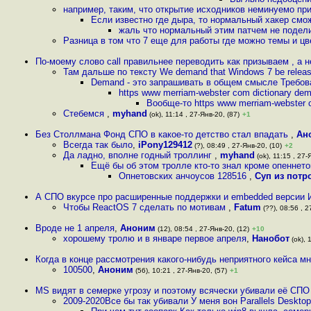
например, таким, что открытие исходников неминуемо при
Если известно где дыра, то нормальный хакер смож
жаль что нормальный этим патчем не поделит
Разница в том что 7 еще для работы где можно темы и цве
По-моему слово call правильнее переводить как призываем , а 
Там дальше по тексту We demand that Windows 7 be releas
Demand - это запрашивать в общем смысле Требова
https www merriam-webster com dictionary d
Вообще-то https www merriam-webster c
Стебемся
,
myhand
(ok), 11:14 , 27-Янв-20, (87)
+1
Без Столлмана Фонд СПО в какое-то детство стал впадать
,
Ан
Всегда так было
,
iPony129412
(?), 08:49 , 27-Янв-20, (10)
+2
Да ладно, вполне годный троллинг
,
myhand
(ok), 11:15 , 27-
Ещё бы об этом тролле кто-то знал кроме опеннет
Опнетовских анчоусов 128516
,
Суп из пот
А СПО вкурсе про расширенные поддержки и embedded версии И
Чтобы ReactOS 7 сделать по мотивам
,
Fatum
(??), 08:56 , 2
Вроде не 1 апреля
,
Аноним
(12), 08:54 , 27-Янв-20, (12)
+10
хорошему тролю и в январе первое апреля
,
Нанобот
(ok), 
Когда в конце рассмотрения какого-нибудь неприятного кейса м
100500
,
Аноним
(56), 10:21 , 27-Янв-20, (57)
+1
MS видят в семерке угрозу и поэтому всячески убивали её СПО 
2009-2020Все бы так убивали У меня вон Parallels Deskt