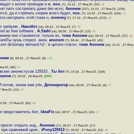
ведет к волне троянцев и м
,
пох.
(?), 10:12 , 27-Янв-20, (52)
–1
ет патч состряпать даже без исхо
,
Аноним
(157), 15:15 , 27-Янв-20, (159)
ся, да и стряпать скорее всего будет
,
пох.
(?), 15:30 , 27-Янв-20, (164)
+1
та начтроить чтоб глаза н
,
mommy
(?), 17:10 , 27-Янв-20, (223)
–2
не требуем
,
Нанобот
(ok), 08:42 , 27-Янв-20, (7)
+6
ed as free software
,
A.Stahl
(ok), 08:56 , 27-Янв-20, (15)
+5
нием оно становится, только ес
,
тоже Аноним
(ok), 09:33 , 27-Янв-20, (37)
–6
emandТы чушь спорол, анон
,
anonom
(?), 09:44 , 27-Янв-20, (40)
om dictionary demand h2 - в цитате глагол
,
тоже Аноним
(ok), 11:41 , 27-Янв-
оним
(8), 08:43 , 27-Янв-20, (8)
+14
Янв-20, (88)
+7
овских анонистусов 129315
,
Ты бот
(?), 15:34 , 27-Янв-20, (166)
рошков
(?), 18:03 , 28-Янв-20, (
399
)
 потом, зачем вам убо
,
Дегенератор
(ok), 08:45 , 27-Янв-20, (9)
+7
7-Янв-20, (14)
+7
10:58 , 27-Янв-20, (83)
+4
не представитель бол
,
IdeaFix
(ok), 08:57 , 27-Янв-20, (16)
+7
просят открыть код,
,
Аноним
(17), 08:57 , 27-Янв-20, (17)
op при сравнимой цене
,
iPony129412
(?), 09:02 , 27-Янв-20, (21)
+3