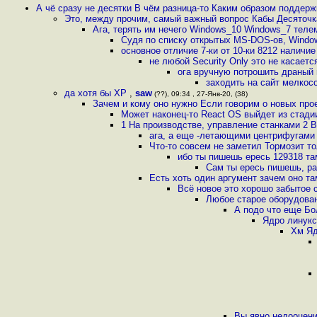
А чё сразу не десятки В чём разница-то Каким образом поддерж
Это, между прочим, самый важный вопрос Кабы Десяточк
Ага, терять им нечего Windows_10 Windows_7 теле
Судя по списку открытых MS-DOS-ов, Wind
основное отличие 7-ки от 10-ки 8212 налич
не любой Security Only это не касаетс
ога вручную потрошить драный 
заходить на сайт мелкос
да хотя бы XP
,
saw
(??), 09:34 , 27-Янв-20, (38)
Зачем и кому оно нужно Если говорим о новых прое
Может наконец-то React OS выйдет из стад
1 На производстве, управление станками 2 В
ага, а еще -летающими центрифугам
Что-то совсем не заметил Тормозит то
ибо ты пишешь ересь 129318 та
Сам ты ересь пишешь, ра
Есть хоть один аргумент зачем оно та
Всё новое это хорошо забытое с
Любое старое оборудован
А подо что еще Бо
Ядро линукс
Хм Яд
Вы явно недооцени