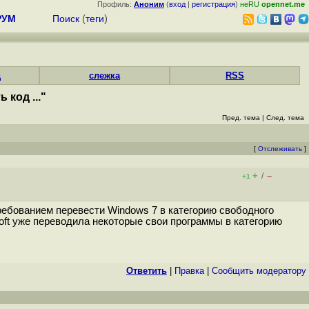
Профиль:
Аноним
(
вход
|
регистрация
)
неRU
opennet.me
РУМ
Поиск
(
теги
)
д
слежка
RSS
код ..."
Пред. тема
|
След. тема
[
Отслеживать
]
+
–
/
+1
ребованием перевести Windows 7 в категорию свободного
ft уже переводила некоторые свои программы в категорию
Ответить
|
Правка
|
Cообщить модератору