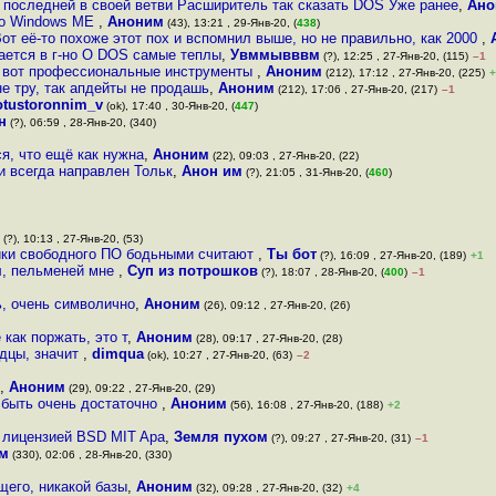
 последней в своей ветви Расширитель так сказать DOS Уже ранее
,
Ано
ро Windows ME
,
Аноним
(43), 13:21 , 29-Янв-20, (
438
)
от её-то похоже этот пох и вспомнил выше, но не правильно, как 2000
,
ается в г-но О DOS самые теплы
,
Увммывввм
(?), 12:25 , 27-Янв-20, (115)
–1
 А вот профессиональные инструменты
,
Аноним
(212), 17:12 , 27-Янв-20, (225)
+
не тру, так апдейты не продашь
,
Аноним
(212), 17:06 , 27-Янв-20, (217)
–1
otustoronnim_v
(ok), 17:40 , 30-Янв-20, (
447
)
н
(?), 06:59 , 28-Янв-20, (340)
я, что ещё как нужна
,
Аноним
(22), 09:03 , 27-Янв-20, (22)
и всегда направлен Тольк
,
Анон им
(?), 21:05 , 31-Янв-20, (
460
)
(?), 10:13 , 27-Янв-20, (53)
ики свободного ПО бодьными считают
,
Ты бот
(?), 16:09 , 27-Янв-20, (189)
+1
л, пельменей мне
,
Суп из потрошков
(?), 18:07 , 28-Янв-20, (
400
)
–1
ь, очень символично
,
Аноним
(26), 09:12 , 27-Янв-20, (26)
как поржать, это т
,
Аноним
(28), 09:17 , 27-Янв-20, (28)
одцы, значит
,
dimqua
(ok), 10:27 , 27-Янв-20, (63)
–2
,
Аноним
(29), 09:22 , 27-Янв-20, (29)
т быть очень достаточно
,
Аноним
(56), 16:08 , 27-Янв-20, (188)
+2
 лицензией BSD MIT Apa
,
Земля пухом
(?), 09:27 , 27-Янв-20, (31)
–1
м
(330), 02:06 , 28-Янв-20, (330)
щего, никакой базы
,
Аноним
(32), 09:28 , 27-Янв-20, (32)
+4