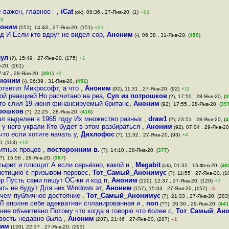
 важен, главное -
,
iCat
(ok), 08:36 , 27-Янв-20, (1)
+62
+8
оним
(151), 14:43 , 27-Янв-20, (151)
+21
д И Если кто вдруг не видел сор
,
Аноним
(-), 06:38 , 31-Янв-20, (
450
)
лул
(?), 15:49 , 27-Янв-20, (175)
+1
-20, (261)
7:47 , 28-Янв-20, (
391
)
+2
ноним
(-), 06:39 , 31-Янв-20, (
451
)
ответит Микрософт, а что
,
Аноним
(92), 11:31 , 27-Янв-20, (92)
+11
ой реакцией Но расчитано на реа
,
Суп из потрошков
(?), 17:50 , 28-Янв-20, (
3
-то слил 19 июня финансируемый британс
,
Аноним
(92), 17:55 , 28-Янв-20, (
39
трошков
(?), 22:25 , 28-Янв-20, (
416
)
л выделен в 1965 году Их множество разных
,
draw1
(?), 23:51 , 28-Янв-20, (
4
и у него украли Кто будет в этом разбираться
,
Аноним
(92), 07:04 , 29-Янв-20,
что если хотите начать у
,
Дихлофос
(?), 11:32 , 27-Янв-20, (93)
+4
0, (113)
+18
битных процов
,
посторонним в.
(?), 14:10 , 28-Янв-20, (
377
)
?), 15:58 , 28-Янв-20, (
387
)
тырит и плющит А если серьёзно, какой н
,
Megabit
(ok), 01:32 , 15-Фев-20, (
46
 петицию с призывом перевес
,
Тот_Самый_Анонимус
(?), 11:55 , 27-Янв-20, (1
р Пусть сами пишут ОС-ки и код п
,
Аноним
(120), 12:37 , 27-Янв-20, (120)
+2
ать не будут Для них Windows эт
,
Аноним
(157), 15:03 , 27-Янв-20, (157)
–5
 чем публичное достояние
,
Тот_Самый_Анонимус
(?), 21:33 , 27-Янв-20, (283
ПЛ вполне себе адекватная спланированная и
,
non
(??), 20:30 , 29-Янв-20, (
441
е объективно Потому что когда я говорю что более с
,
Тот_Самый_Ан
новость недавно была
,
Аноним
(287), 21:46 , 27-Янв-20, (287)
–1
ним
(120), 22:37 , 27-Янв-20, (293)