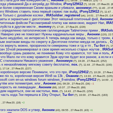
ка стала для неё конкурентом С
,
Аноним
(17), 09:06 , 27-Янв-20, (25)
–3
огда убиваемой Да и апгрейд до Window
,
iPony129412
(?), 10:26 , 27-Янв-20, (
 и более современная Своим враньем и убивали
,
анонимус
(??), 11:40 , 27-Я
его Windows ставить пока первый сервис пак выйд
,
iPony129412
(?), 11:47 
ее Только с дизайном косяки
,
IRASoldier_registered
(ok), 14:01 , 27-Янв-20, (1
шеты и экранотыки с десктопами Этот чмошный плиточный фей
,
Аноним
литочным фейсом Рассматривай плитку как мини-окно, виджет Нап
,
IRAS
луйста в другом месте
,
mommy
(?), 17:16 , 27-Янв-20, (228)
я определенно патологические галлюцинации Таблеточки прими
,
IRASold
Наверно уже не помогают Нужны кардинальные меры
,
Аноним
(120), 22:
было неудобно, но интересно А теперь винда как винда, только с троян
,
ым знатокам винды по секрету в Десяточке плитки никуда не делись
,
С
ск вернуть можно, прозрачности семеркины тоже и тд и тп
,
Ты бот
(?), 1
врач 10-кой реанимировал в свое время несколько старых ноутов
,
IRASol
о вообще срань развели, не понимаю Кому что нравится, тот тем и поль
,
 что Мало ли что кому нравится Эдак кругом будет все разное, а если и
ОС стилизовали Никакого уважения
,
Анонимун
(?), 19:28 , 27-Янв-20, (252)
 к неназойливому мягкому совету бесплатно
,
пох.
(?), 11:44 , 27-Янв-20, (100)
), 17:14 , 27-Янв-20, (227)
 коробочную версию Понимали, что это про
,
iPony129412
(?), 10:28 , 27-Янв-2
е nix ru, коробочная версия Win8 за 13k
,
Онаним
(?), 13:33 , 27-Янв-20, (135)
rosoft com en-us windows forum windows_8-window
,
iPony129412
(?), 14:00 , 2
путём или телеметрия, или
,
Аноним
(34), 09:29 , 27-Янв-20, (34)
–1
скорость ее ликвидации
,
Аноним
(68), 10:37 , 27-Янв-20, (69)
удем надеяться, они не настольк
,
пох.
(?), 14:43 , 27-Янв-20, (150)
 часть кода 7ки перешла в 10ку Открыт
,
Ты бот
(?), 16:00 , 27-Янв-20, (183)
 , 27-Янв-20, (18)
+2
этого хвалили DOS и утвер
,
Аноним
(43), 09:55 , 27-Янв-20, (43)
+6