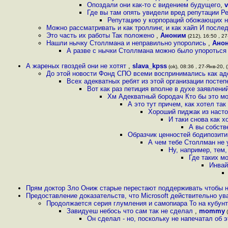
Опоздали они как-то с видением будущего
,
v
Где вы там опять увидели вред репутации Р
Репутацию у корпораций обожающих не
Можно рассматривать и как троллинг, и как хайп И после
Это часть их работы Так положено
,
Аноним
(212), 16:50 , 27
Нашли нычку Столлмана и неправильно yпоролись
,
Ано
А разве с нычки Столлмана можно было упороться 
А жареных гвоздей они не хотят
,
slava_kpss
(ok), 08:36 , 27-Янв-20, (
До этой новости Фонд СПО всеми воспринимались как аде
Всех адекватных ребят из этой организации посте
Вот как раз петиция вполне в духе заявлени
Хм Адекватный бородач Кто бы это мо
А это тут причем, как хотел та
Хороший пиджак из насто
И таки снова как х
А вы собств
Образчик ценностей бодипозити
А чем тебе Столлман не
Ну, например, тем
Где таких м
Инвай
Прям доктор Зло Ониж старые перестают поддерживать чтобы 
Предоставление доказательств, что Microsoft действительно у
Продолжается серия глумления и самопиара То на кубунт
Завидуеш небось что сам так не сделал
,
mommy
(
Он сделал - но, поскольку не напечатал об э