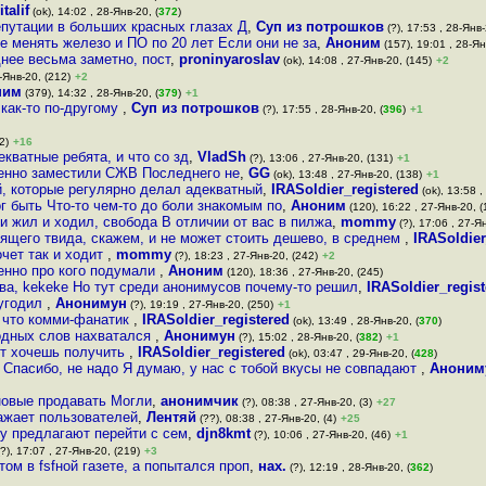
italif
(ok), 14:02 , 28-Янв-20, (
372
)
епутации в больших красных глазах Д
,
Суп из потрошков
(?), 17:53 , 28-Янв-
 менять железо и ПО по 20 лет Если они не за
,
Аноним
(157), 19:01 , 28-Ян
днее весьма заметно, пост
,
proninyaroslav
(ok), 14:08 , 27-Янв-20, (145)
+2
-Янв-20, (212)
+2
ним
(379), 14:32 , 28-Янв-20, (
379
)
+1
как-то по-другому
,
Суп из потрошков
(?), 17:55 , 28-Янв-20, (
396
)
+1
2)
+16
кватные ребята, и что со зд
,
VladSh
(?), 13:06 , 27-Янв-20, (131)
+1
пенно заместили СЖВ Последнего не
,
GG
(ok), 13:48 , 27-Янв-20, (138)
+1
й, которые регулярно делал адекватный
,
IRASoldier_registered
(ok), 13:58 ,
г быть Что-то чем-то до боли знакомым по
,
Аноним
(120), 16:22 , 27-Янв-20, (
к и жил и ходил, свобода В отличии от вас в пилжа
,
mommy
(?), 17:06 , 27-Я
ящего твида, скажем, и не может стоить дешево, в среднем
,
IRASoldier
очет так и ходит
,
mommy
(?), 18:23 , 27-Янв-20, (242)
+2
енно про кого подумали
,
Аноним
(120), 18:36 , 27-Янв-20, (245)
ва, kekeke Но тут среди анонимусов почему-то решил
,
IRASoldier_regis
 угодил
,
Анонимун
(?), 19:19 , 27-Янв-20, (250)
+1
, что комми-фанатик
,
IRASoldier_registered
(ok), 13:49 , 28-Янв-20, (
370
)
одных слов нахватался
,
Анонимун
(?), 15:02 , 28-Янв-20, (
382
)
+1
т хочешь получить
,
IRASoldier_registered
(ok), 03:47 , 29-Янв-20, (
428
)
Спасибо, не надо Я думаю, у нас с тобой вкусы не совпадают
,
Аноним
новые продавать Могли
,
анонимчик
(?), 08:38 , 27-Янв-20, (3)
+27
важает пользователей
,
Лентяй
(??), 08:38 , 27-Янв-20, (4)
+25
у предлагают перейти с сем
,
djn8kmt
(?), 10:06 , 27-Янв-20, (46)
+1
?), 17:07 , 27-Янв-20, (219)
+3
том в fsfной газете, а попытался проп
,
нах.
(?), 12:19 , 28-Янв-20, (
362
)