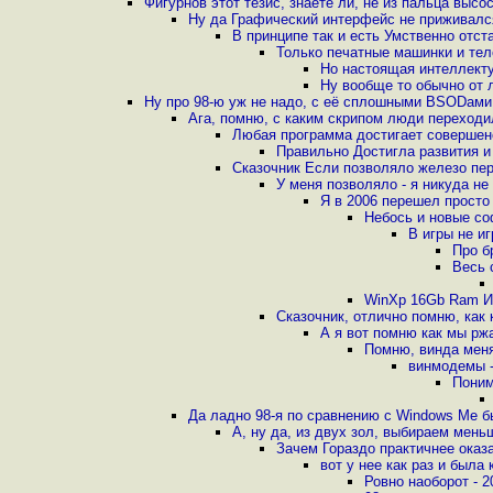
Фигурнов этот тезис, знаете ли, не из пальца выс
Ну да Графический интерфейс не приживалс
В принципе так и есть Умственно отст
Только печатные машинки и тел
Но настоящая интеллекту
Ну вообще то обычно от
Ну про 98-ю уж не надо, с её сплошными BSODам
Ага, помню, с каким скрипом люди переходи
Любая программа достигает совершенс
Правильно Достигла развития и 
Сказочник Если позволяло железо пер
У меня позволяло - я никуда не
Я в 2006 перешел просто
Небось и новые со
В игры не и
Про б
Весь 
WinXp 16Gb Ram И
Сказочник, отлично помню, как 
А я вот помню как мы рж
Помню, винда меня
винмодемы -
Поним
Да ладно 98-я по сравнению с Windows Me 
А, ну да, из двух зол, выбираем мен
Зачем Гораздо практичнее оказ
вот у нее как раз и была
Ровно наоборот - 2