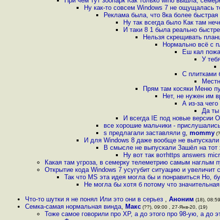
При чем тут зоопарк Как только win8 вышла, семер
Ну как-то совсем Windows 7 не ощущалась т
Реклама была, что 8ка более быстрая
Ну так всегда было Как там неч
И таки 8 1 была реально быстр
Нельзя скрещивать план
Нормально всё с п
Еш кал пожа
У теб
С плитками 
Местн
Прям там косяки Меню пу
Нет, не нужен им 
А из-за чег
Да ты
И всегда IE под новые версии 
все хорошие мальчики - прислушались
s предлагали заставляли g
,
mommy
(?
И для Windows 8 даже вообще не выпускали
В смысле не выпускали Зашёл на тот ж
Ну вот так вотhttps answers mic
Какая там угроза, в семерку телеметрию самым наглым 
Открытие кода Windows 7 усугубит ситуацию и увеличит 
Так что MS эта идея могла бы и понравиться Но, б
Не могла бы хотя б потому что значительная
Что-то шутки я не понял Или это они в серьез
,
Аноним
(18), 08:59
Семка-самая нормальная винда
,
Макс
(??), 09:00 , 27-Янв-20, (19)
Тоже самое говорили про XP, а до этого про 98-ую, а до 