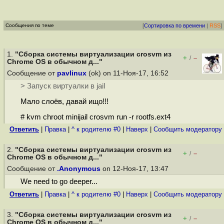
Сообщения по теме
[
Сортировка по времени
|
RSS
]
1.
"Сборка системы виртуализации crosvm из
+
–
/
Chrome OS в обычном д..."
Сообщение от
pavlinux
(ok) on 11-Ноя-17, 16:52
> Запуск виртуалки в jail
Мало слоёв, давай ищо!!!
# kvm chroot minijail crosvm run -r rootfs.ext4
Ответить
|
Правка
|
^ к родителю #0
|
Наверх
|
Cообщить модератору
2.
"Сборка системы виртуализации crosvm из
+
–
/
Chrome OS в обычном д..."
Сообщение от
.Anonymous
on 12-Ноя-17, 13:47
We need to go deeper...
Ответить
|
Правка
|
^ к родителю #0
|
Наверх
|
Cообщить модератору
3.
"Сборка системы виртуализации crosvm из
+
–
/
Chrome OS в обычном д..."