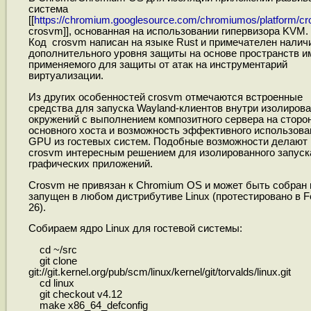
система
[[
https://chromium.googlesource.com/chromiumos/platform/c
crosvm]], основанная на использовании гипервизора KVM.
Код crosvm написан на языке Rust и примечателен налич
дополнительного уровня защиты на основе пространств и
применяемого для защиты от атак на инструментарий
виртуализации.
Из других особенностей crosvm отмечаются встроенные
средства для запуска Wayland-клиентов внутри изолиров
окружений с выполнением композитного сервера на сторо
основного хоста и возможность эффективного использова
GPU из гостевых систем. Подобные возможности делают
crosvm интересным решением для изолированного запуск
графических приложений.
Crosvm не привязан к Chromium OS и может быть собран 
запущен в любом дистрибутиве Linux (протестировано в F
26).
Собираем ядро Linux для гостевой системы:
cd ~/src
git clone
git://git.kernel.org/pub/scm/linux/kernel/git/torvalds/linux.git
cd linux
git checkout v4.12
make x86_64_defconfig