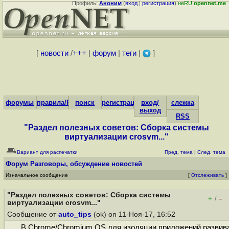
Профиль:
Аноним
(
вход
|
регистрация
)
неRU
opennet.me
[
новости
/
+++
|
форум
|
теги
|
]
форумы
правила/FAQ
поиск
регистрация
вход/
слежка
выход
RSS
"Раздел полезных советов: Сборка системы
виртуализации crosvm..."
Вариант для распечатки
Пред. тема
|
След. тема
Форум
Разговоры, обсуждение новостей
Изначальное сообщение
[
Отслеживать
]
"Раздел полезных советов: Сборка системы
+
–
/
виртуализации crosvm..."
Сообщение от
auto_tips
(ok) on 11-Ноя-17, 16:52
В Chrome/Chromium OS для изоляции приложений развив