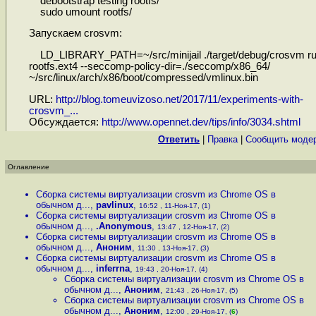
debootstrap testing rootfs/
sudo umount rootfs/
Запускаем crosvm:
LD_LIBRARY_PATH=~/src/minijail ./target/debug/crosvm ru
rootfs.ext4 --seccomp-policy-dir=./seccomp/x86_64/
~/src/linux/arch/x86/boot/compressed/vmlinux.bin
URL:
http://blog.tomeuvizoso.net/2017/11/experiments-with-
crosvm_...
Обсуждается:
http://www.opennet.dev/tips/info/3034.shtml
Ответить
|
Правка
|
Cообщить моде
Оглавление
Сборка системы виртуализации crosvm из Chrome OS в
обычном д...
,
pavlinux
,
16:52 , 11-Ноя-17, (1)
Сборка системы виртуализации crosvm из Chrome OS в
обычном д...
,
.Anonymous
,
13:47 , 12-Ноя-17, (2)
Сборка системы виртуализации crosvm из Chrome OS в
обычном д...
,
Аноним
,
11:30 , 13-Ноя-17, (3)
Сборка системы виртуализации crosvm из Chrome OS в
обычном д...
,
inferrna
,
19:43 , 20-Ноя-17, (4)
Сборка системы виртуализации crosvm из Chrome OS в
обычном д...
,
Аноним
,
21:43 , 26-Ноя-17, (5)
Сборка системы виртуализации crosvm из Chrome OS в
обычном д...
,
Аноним
,
12:00 , 29-Ноя-17, (
6
)