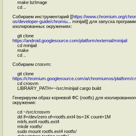
make bzImage
cd ..
Собираем инструментарий [[
https://www.chromium.org/chr
os/developer-guide/chromiu...
minijail]] для запуска программ
изолированных окружениях:
git clone
https://android.googlesource.com/platform/external/minijail
cd minijail
make
cd ..
Собираем crosvm:
git clone
https://chromium.googlesource.com/a/chromiumos/platform/
cd crosvm
LIBRARY_PATH=~/src/minijail cargo build
Генерируем образ корневой ФС (rootfs) для изолированног
окружения:
cd ~/src/crosvm
dd if=/dev/zero of=rootfs.ext4 bs=1K count=1M
mkfs.ext4 rootfs.ext4
mkdir rootfs/
sudo mount rootfs.ext4 rootfs/