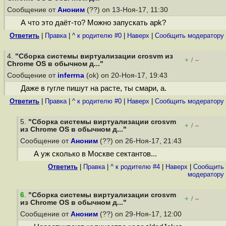
Сообщение от
Аноним
(??) on 13-Ноя-17, 11:30
А что это даёт-то? Можно запускать apk?
Ответить
|
Правка
|
^ к родителю #0
|
Наверх
|
Cообщить модератору
4.
"Сборка системы виртуализации crosvm из
+
–
/
Chrome OS в обычном д..."
Сообщение от
inferrna
(ok) on 20-Ноя-17, 19:43
Даже в гугле пишут на расте, ты смари, а.
Ответить
|
Правка
|
^ к родителю #0
|
Наверх
|
Cообщить модератору
5.
"Сборка системы виртуализации crosvm
+
–
/
из Chrome OS в обычном д..."
Сообщение от
Аноним
(??) on 26-Ноя-17, 21:43
А уж сколько в Москве сектантов...
Ответить
|
Правка
|
^ к родителю #4
|
Наверх
|
Cообщить
модератору
6
.
"Сборка системы виртуализации crosvm
+
–
/
из Chrome OS в обычном д..."
Сообщение от
Аноним
(??) on 29-Ноя-17, 12:00