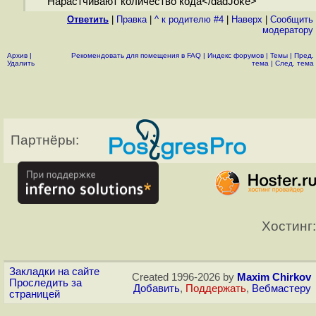
Нарастчивают количество кода</dadJoke>
Ответить
|
Правка
|
^ к родителю #4
|
Наверх
|
Cообщить
модератору
Архив
|
Рекомендовать для помещения в FAQ
|
Индекс форумов
|
Темы
|
Пред.
Удалить
тема
|
След. тема
Партнёры:
Хостинг:
Закладки на сайте
Created 1996-2026 by
Maxim Chirkov
Проследить за
Добавить
,
Поддержать
,
Вебмастеру
страницей