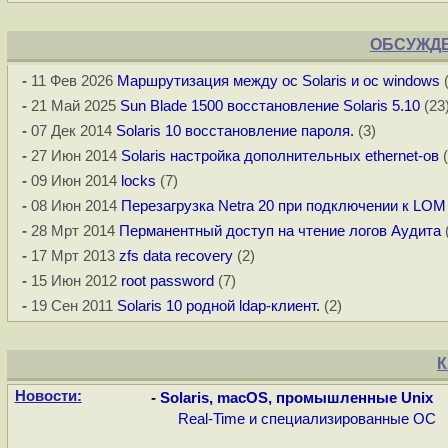
ОБСУЖДЕ
-
11 Фев 2026
Маршрутизация между ос Solaris и ос windows
(
-
21 Май 2025
Sun Blade 1500 восстановление Solaris 5.10
(23
-
07 Дек 2014
Solaris 10 восстановление пароля.
(3)
-
27 Июн 2014
Solaris настройка дополнительных ethernet-ов
(
-
09 Июн 2014
locks
(7)
-
08 Июн 2014
Перезагрузка Netra 20 при подключении к LOM
-
28 Мрт 2014
Перманентный доступ на чтение логов Аудита
(
-
17 Мрт 2013
zfs data recovery
(2)
-
15 Июн 2012
root password
(7)
-
19 Сен 2011
Solaris 10 родной ldap-клиент.
(2)
К
Новости:
-
Solaris, macOS, промышленные Unix
Real-Time и специализированные ОС