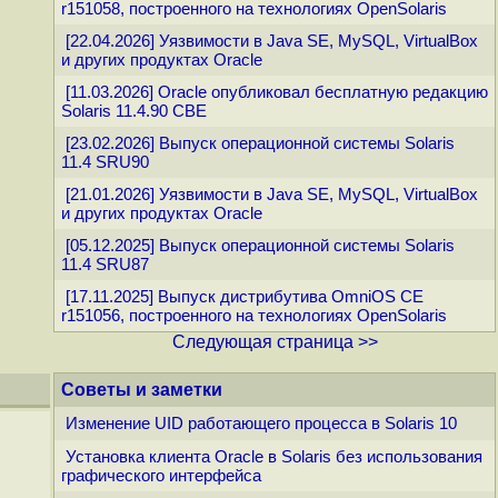
r151058, построенного на технологиях OpenSolaris
[22.04.2026] Уязвимости в Java SE, MySQL, VirtualBox
и других продуктах Oracle
[11.03.2026] Oracle опубликовал бесплатную редакцию
Solaris 11.4.90 CBE
[23.02.2026] Выпуск операционной системы Solaris
11.4 SRU90
[21.01.2026] Уязвимости в Java SE, MySQL, VirtualBox
и других продуктах Oracle
[05.12.2025] Выпуск операционной системы Solaris
11.4 SRU87
[17.11.2025] Выпуск дистрибутива OmniOS CE
r151056, построенного на технологиях OpenSolaris
Следующая страница >>
Советы и заметки
Изменение UID работающего процесса в Solaris 10
Установка клиента Oracle в Solaris без использования
графического интерфейса