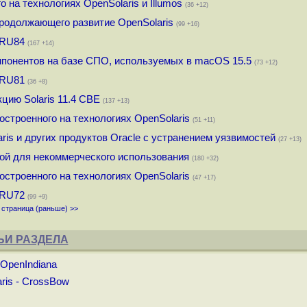
о на технологиях OpenSolaris и Illumos
(36 +12)
продолжающего развитие OpenSolaris
(99 +16)
SRU84
(167 +14)
омпонентов на базе СПО, используемых в macOS 15.5
(73 +12)
SRU81
(36 +8)
цию Solaris 11.4 CBE
(137 +13)
строенного на технологиях OpenSolaris
(51 +11)
aris и других продуктов Oracle с устранением уязвимостей
(27 +13)
ой для некоммерческого использования
(180 +32)
строенного на технологиях OpenSolaris
(47 +17)
SRU72
(99 +9)
страница (раньше) >>
ЬИ РАЗДЕЛА
OpenIndiana
ris - CrossBow