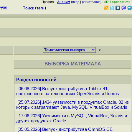
Профиль:
Аноним
(
вход
|
регистрация
)
неRU
opennet.me
(
)
РУМ
Поиск
теги
ВЫБОРКА МАТЕРИАЛА
Раздел новостей
[06.08.2026] Выпуск дистрибутива Tribblix 41,
построенного на технологиях OpenSolaris и Illumos
[25.07.2026] 1434 уязвимости в продуктах Oracle, 82 из
которых затрагивают Java, MySQL, VirtualBox и Solaris
[17.06.2026] Уязвимости в MySQL, VirtualBox, Solaris и
других продуктах Oracle
[05.05.2026] Выпуск дистрибутива OmniOS CE