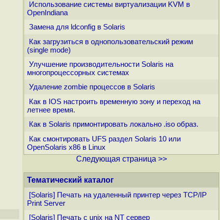
Использование системы виртуализации KVM в
OpenIndiana
Замена для ldconfig в Solaris
Как загрузиться в однопользовательский режим
(single mode)
Улучшение производительности Solaris на
многопроцессорных системах
Удаление zombie процессов в Solaris
Как в IOS настроить временную зону и переход на
летнее время.
Как в Solaris примонтировать локально .iso образ.
Как смонтировать UFS раздел Solaris 10 или
OpenSolaris x86 в Linux
Следующая страница >>
Тематический каталог
[Solaris] Печать на удаленный принтер через TCP/IP
Print Server
[Solaris] Печать с unix на NT сервер