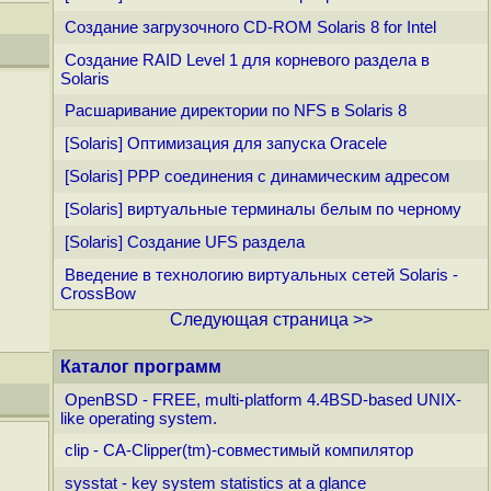
Создание загрузочного CD-ROM Solaris 8 for Intel
Создание RAID Level 1 для корневого раздела в
Solaris
Расшаривание директории по NFS в Solaris 8
[Solaris] Оптимизация для запуска Oracele
[Solaris] PPP соединения с динамическим адресом
[Solaris] виртуальные терминалы белым по черному
[Solaris] Создание UFS раздела
Введение в технологию виртуальных сетей Solaris -
CrossBow
Следующая страница >>
Каталог программ
OpenBSD - FREE, multi-platform 4.4BSD-based UNIX-
like operating system.
clip - CA-Clipper(tm)-совместимый компилятор
sysstat - key system statistics at a glance