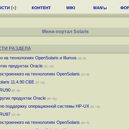
(
)
ОСТИ
+
КОНТЕНТ
WIKI
MAN'ы
ФО
Мини-портал Solaris
ТИ РАЗДЕЛА
о на технологиях OpenSolaris и Illumos
(16 +5)
угих продуктах Oracle
(15 +10)
строенного на технологиях OpenSolaris
(13 +9)
laris 11.4.90 CBE
(57 +11)
SRU90
(67 +8)
ругих продуктах Oracle
(93 +11)
ную поддержку операционной системы HP-UX
(61 +11)
SRU87
(13 +8)
строенного на технологиях OpenSolaris
(64 +5)