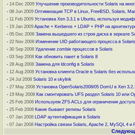
-
14 Dec 2009
Улучшение производительности Solaris на мно
-
08 Jun 2009
Оптимизация TCP в Linux, FreeBSD, Solaris, M
-
11 Feb 2009
Установка Xen 3.3.1 в Ubuntu, используя модиф
-
19 Jan 2009
Apache + Kerberos + LDAP + PHP на архитектуре
-
05 Dec 2008
Замена вышедшего из строя диска в зеркале Sol
-
22 Nov 2008
Изменение UID работающего процесса в Solaris
-
30 Sep 2008
Удаление zombie процессов в Solaris
-
03 Sep 2008
Как обновить пакет в Solaris 8
-
28 Aug 2008
Замена для ldconfig в Solaris
-
12 Aug 2008
Установка клиента Oracle в Solaris без исполь
-
24 Jul 2008
Solaris 10 и skylink
-
27 May 2008
Установка OpenSolaris2008/05 DomU в Xen 3.2.1
-
19 May 2008
Как смонтировать UFS раздел Solaris 10 или Op
-
25 Feb 2008
Используем ZFS ACLs для ограничения доступ
-
25 Feb 2008
Какие бывают релизы Solaris
-
07 Jan 2008
LDAP аутентификация в Solaris
-
07 Jan 2008
Настройка связки Solaris, Apache 2, MySQL 4 и
Следующи