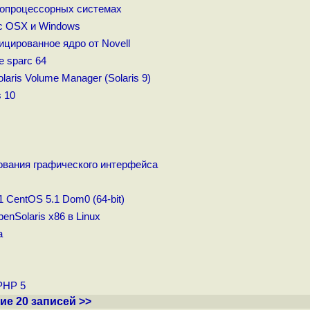
гопроцессорных системах
ac OSX и Windows
ицированное ядро от Novell
 sparc 64
aris Volume Manager (Solaris 9)
 10
зования графического интерфейса
 CentOS 5.1 Dom0 (64-bit)
enSolaris x86 в Linux
а
 PHP 5
е 20 записей >>