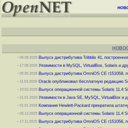
НОВ
НОВОС
·
Выпуск дистрибутива Tribblix 41, построенног
06.08.2026
·
Уязвимости в MySQL, VirtualBox, Solaris и др
17.06.2026
·
Выпуск дистрибутива OmniOS CE r151058, по
05.05.2026
·
Oracle опубликовал бесплатную редакцию So
11.03.2026
·
Выпуск операционной системы Solaris 11.4 
23.02.2026
·
Уязвимости в Java SE, MySQL, VirtualBox и д
21.01.2026
·
Компания Hewlett-Packard прекратила штат
01.01.2026
·
Выпуск операционной системы Solaris 11.4 
05.12.2025
·
Выпуск дистрибутива OmniOS CE r151056, по
17.11.2025