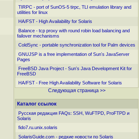
TIRPC - port of SunOS-5 tirpc, TLI emulation library and
utilities for linux
HA/FST - High Availability for Solaris
Balance - tcp proxy with round robin load balancing and
failover mechanisms
ColdSync - portable synchronization tool for Palm devices
GNUJSP is a free implementation of Sun's JavaServer
Pages
FreeBSD Java Project - Sun's Java Development Kit for
FreeBSD
HA/FST - Free High Availability Software for Solaris
Следующая страница >>
Каталог ссылок
Русская редакция FAQs: SSH, WuFTPD, ProFTPD и
Solaris
fido7.ru.unix.solaris
SolarisGuide.com - редкие новости по Solaris