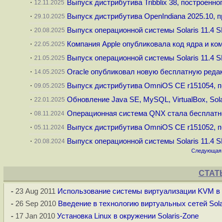
·
Выпуск дистрибутива Tribblix 38, построенног
12.11.2025
·
Выпуск дистрибутива OpenIndiana 2025.10, 
29.10.2025
·
Выпуск операционной системы Solaris 11.4 
20.08.2025
·
Компания Apple опубликовала код ядра и к
22.05.2025
·
Выпуск операционной системы Solaris 11.4 
21.05.2025
·
Oracle опубликовал новую бесплатную редак
14.05.2025
·
Выпуск дистрибутива OmniOS CE r151054, по
09.05.2025
·
Обновление Java SE, MySQL, VirtualBox, Sol
22.01.2025
·
Операционная система QNX стала бесплатн
08.11.2024
·
Выпуск дистрибутива OmniOS CE r151052, по
05.11.2024
·
Выпуск операционной системы Solaris 11.4 
20.08.2024
Следующая 
СТАТ
-
23 Aug 2011
Использование системы виртуализации KVM в 
-
26 Sep 2010
Введение в технологию виртуальных сетей Sola
-
17 Jan 2010
Установка Linux в окружении Solaris-Zone