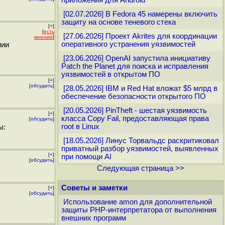
приложения для Android
[02.07.2026] В Fedora 45 намерены включить
защиту на основе теневого стека
[
+
]
[
есть
[27.06.2026] Проект Akrites для координации
мнение
]
оперативного устранения уязвимостей
нии
[23.06.2026] OpenAI запустила инициативу
Patch the Planet для поиска и исправления
уязвимостей в открытом ПО
[
+
]
[
обсудить
]
[28.05.2026] IBM и Red Hat вложат $5 млрд в
обеспечение безопасности открытого ПО
[20.05.2026] PinTheft - шестая уязвимость
[
+
]
класса Copy Fail, предоставляющая права
[
обсудить
]
root в Linux
ы:
[18.05.2026] Линус Торвальдс раскритиковал
приватный разбор уязвимостей, выявленных
[
+
]
при помощи AI
[
обсудить
]
Следующая страница >>
Советы и заметки
[
+
]
[
обсудить
]
Использование amon для дополнительной
защиты PHP-интерпретатора от выполнения
внешних программ