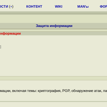
ОСТИ
(
+
)
КОНТЕНТ
WIKI
MAN'ы
ФО
Защита информации
 информации
]
ации, включая темы: криптография, PGP, обнаружение атак, па