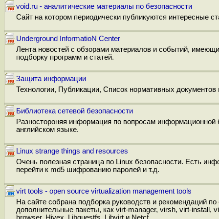
void.ru - аналитические материалы по безопасности
Сайт на котором периодически публикуются интересные ста
Underground InformatioN Center
Лента новостей с обзорами материалов и событий, имеющи
подборку программ и статей.
Защита информации
Технологии, Публикации, Список нормативных документов 
Библиотека сетевой безопасности
Разностороняя информация по вопросам информационной без
английском языке.
Linux strange things and resources
Очень полезная страница по Linux безопасности. Есть инф
перейти к md5 шифрованию паролей и т.д.
virt tools - open source virtualization management tools
На сайте собрана подборка руководств и рекомендаций по
дополнительные пакеты, как virt-manager, virsh, virt-install, virt
browser, Hivex, Libguestfs, Libvirt и Netcf.