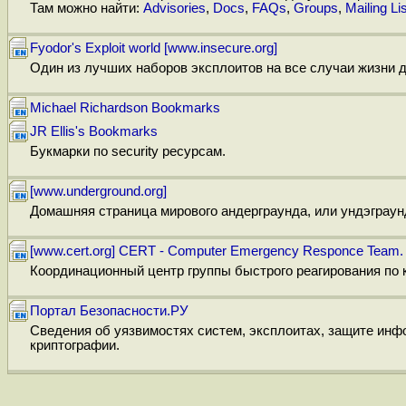
Там можно найти:
Advisories
,
Docs
,
FAQs
,
Groups
,
Mailing Li
Fyodor's Exploit world [www.insecure.org]
Один из лучших наборов эксплоитов на все случаи жизни д
Michael Richardson Bookmarks
JR Ellis's Bookmarks
Букмарки по security ресурсам.
[www.underground.org]
Домашняя страница мирового андерграунда, или ундэграунда
[www.cert.org] CERT - Computer Emergency Responce Team.
Координационный центр группы быстрого реагирования по 
Портал Безопасности.РУ
Сведения об уязвимостях систем, эксплоитах, защите ин
криптографии.