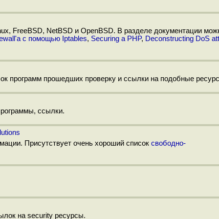
nux, FreeBSD, NetBSD и OpenBSD. В разделе документации мож
ewall'а с помощью Iptables
,
Securing a PHP
,
Deconstructing DoS at
исок программ прошедших проверку и ссылки на подобные ресур
программы, ссылки.
lutions
мации. Присутствует очень хороший список
свободно-
ок на security ресурсы.