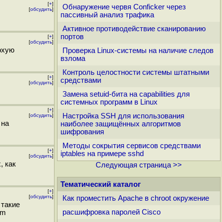
[
+
]
Обнаружение червя Conficker через
[
обсудить
]
пассивный анализ трафика
Активное противодействие сканированию
портов
[
+
]
[
обсудить
]
охую
Проверка Linux-системы на наличие следов
взлома
Контроль целостности системы штатными
[
+
]
средствами
[
обсудить
]
Замена setuid-бита на capabilities для
системных программ в Linux
[
+
]
Настройка SSH для использования
[
обсудить
]
 на
наиболее защищённых алгоритмов
шифрования
Методы сокрытия сервисов средствами
[
+
]
iptables на примере sshd
[
обсудить
]
, как
Следующая страница >>
Тематический каталог
[
+
]
[
обсудить
]
Как проместить Apache в chroot окружение
 такие
расшифровка паролей Cisco
em