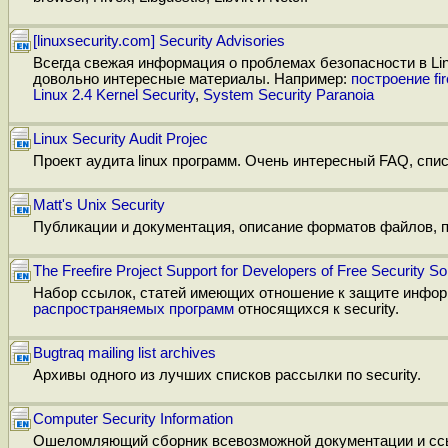
[linuxsecurity.com] Security Advisories
Всегда свежая информация о проблемах безопасности в Li
довольно интересные материалы. Например:
построение fir
Linux 2.4 Kernel Security
,
System Security Paranoia
Linux Security Audit Projec
Проект аудита linux программ. Очень интересный FAQ, сп
Matt's Unix Security
Публикации и документация, описание форматов файлов, 
The Freefire Project Support for Developers of Free Security So
Набор ссылок, статей имеющих отношение к защите инфор
распространяемых программ
относящихся к security.
Bugtraq mailing list archives
Архивы одного из лучших списков рассылки по security.
Computer Security Information
Ошеломляющий сборник всевозможной документации и ссыл