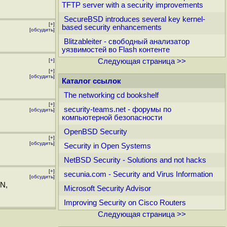
TFTP server with a security improvements
SecureBSD introduces several key kernel-
[
+
]
based security enhancements
[
обсудить
]
Blitzableiter - свободный анализатор
уязвимостей во Flash контенте
[
+
]
Следующая страница >>
[
+
]
[
обсудить
]
Каталог ссылок
The networking cd bookshelf
[
+
]
security-teams.net - форумы по
[
обсудить
]
компьютерной безопасности
OpenBSD Security
[
+
]
[
обсудить
]
Security in Open Systems
NetBSD Security - Solutions and not hacks
[
+
]
secunia.com - Security and Virus Information
[
обсудить
]
N,
Microsoft Security Advisor
Improving Security on Cisco Routers
Следующая страница >>