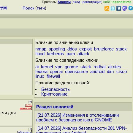
Профиль:
Аноним
(
вход
|
регистрация
)
неRU
opennet.me
РУМ
Поиск
(
теги
)
Близкие по значению ключи
nmap
spoofing
ddos
exploit
bruteforce
stack
flood
kerberos
pam
attack
Близкие по совпадению ключи
ai
kernel
vpn
gnome
stack
redhat
akrites
fedora
openai
opensource
android
ibm
cisco
linux
firewall
Похожие разделы ключей
Безопасность
Криптование
[
+
]
[
есть
Раздел новостей
мнение
]
тчи для
[21.07.2026] Изменения в отслеживании
проблем с безопасностью в GNOME
[14.07.2026] Анализ безопасности 281 VPN-
[
+
]
[
обсудить
]