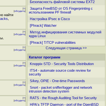
Безопасность файловой системы EXT2
Защита FreeBSD от OS Fingerprinting с
[
+
]
[
обсудить
]
использоанием PF firewall
но найти
tacks
,
Настройка IPsec в Cisco
[Phrack] Watcher
[
+
]
Метод инфицирования системных модулей
[
обсудить
]
ядра Linux
сы.
[Phrack] T/TCP vulnerabilities
[
+
]
Следующая страница >>
[
обсудить
]
Каталог программ
[
+
]
Knoppix-STD - Security Tools Distribution
[
обсудить
]
ITS4 - automate source code review for
security
S/key, OPIE - One-time Passwords
[
+
]
[
обсудить
]
Snort - packet sniffer/logger and network
intrusion detection system
RATS - the Rough Auditing Tool for Security
[
+
]
[
обсудить
]
HPA's TFTP Daemon - port of the OpenBSD