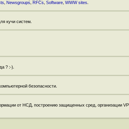
sts
,
Newsgroups
,
RFCs
,
Software
,
WWW sites
.
ля кучи систем.
 ? :-).
компьютерной безопасности.
формации от НСД, построению защищенных сред, организации VP