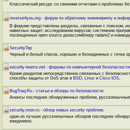
Классический ресурс со свежими отчетами о проблемах бе
reverse4you.org - форум по обратному инжинирингу и инф
В форуме представлены разделы, связанные с поиском, из
навесных защит; исследовании вирусов; системном програм
посвященные open source дизассемблеру radare2 и команд
SecurityTop
Черный и белый список, хороших и безнадежных с точки з
security-teams.net - форумы по компьютерной безопасности
Кроме разделов непосредственно связанных с безопасност
способы защиты от DoS атак в
BSD
,
Linux
и
Cisco IOS
.
BugTraq.Ru - статьи и обзоры по безопасности
Анонсы последних обнаруженных проблем, русскоязычные
security.nnov.ru - обзор новых security проблем.
один из лучших русскоязычных обзоров последних обнару
ежедневно.