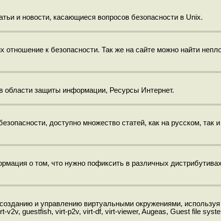
тьи и новости, касающиеся вопросов безопасности в Unix.
х отношение к безопасности. Так же на сайте можно найти непл
в области защиты информации, Ресурсы Интернет.
опасности, доступно множество статей, как на русском, так и
ормация о том, что нужно пофиксить в различных дистрибутивах
 созданию и управлению виртуальными окружениями, используя
-v2v, guestfish, virt-p2v, virt-df, virt-viewer, Augeas, Guest file syst