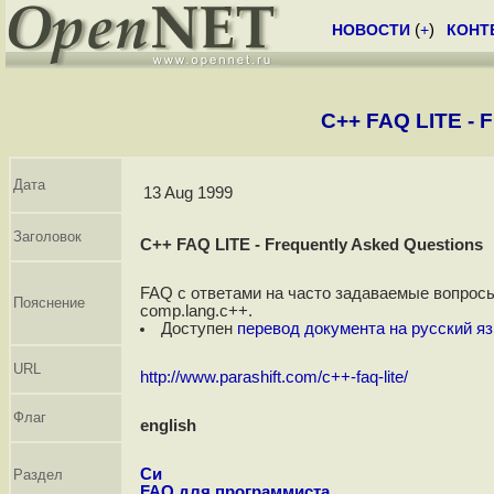
НОВОСТИ
(
+
)
КОНТ
C++ FAQ LITE - 
Дата
13 Aug 1999
Заголовок
C++ FAQ LITE - Frequently Asked Questions
FAQ с ответами на часто задаваемые вопросы
Пояснение
comp.lang.c++.
Доступен
перевод документа на русский я
URL
http://www.parashift.com/c++-faq-lite/
Флаг
english
Си
Раздел
FAQ для программиста.