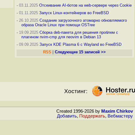
-
03.11.2025
Отсеивание AI-ботов на web-сервере через Cookie
-
01.11.2025
Запуск Linux-контейнеров во FreeBSD
-
26.10.2025
Создание загрузочного атомарно обновляемого
образа Oracle Linux при помощи OSTree
-
19.09.2025
Сборка deb-пакета для решения проблем с
плагином nvim-cmp для neovim в Debian 13
-
09.09.2025
Запуск KDE Plasma 6 с Wayland во FreeBSD
RSS
|
Следующие 15 записей >>
Хостинг:
Created 1996-2026 by
Maxim Chirkov
Добавить
,
Поддержать
,
Вебмастеру