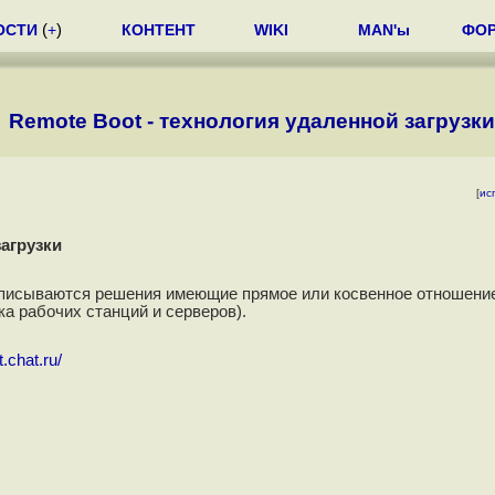
ОСТИ
(
+
)
КОНТЕНТ
WIKI
MAN'ы
ФО
Remote Boot - технология удаленной загрузки
[
ис
загрузки
описываются решения имеющие прямое или косвенное отношение
ка рабочих станций и серверов).
.chat.ru/