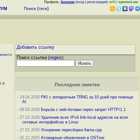
Профиль:
Аноним
(
вход
|
регистрация
)
неRU
opennet.me
РУМ
Поиск
(
теги
)
Добавить ссылку
править
]
Поиск ссылки (
regex
):
 к
Последние заметки
-
19.04.2026
PKI с аппаратным TRNG за 10 дней при помощи
AI
-
09.03.2026
Борьба с web-ботами через запрет HTTP/1.1
-
27.02.2026
Удаление всех IPv6 link-local адресов на всех
сетевых интерфейсах в Linux
-
27.01.2026
Ускорение пересборки llama.cpp
-
25.12.2025
Атомарные обновления в OSTree