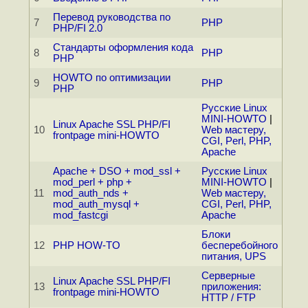
Перевод руководства по
7
PHP
PHP/FI 2.0
Стандарты оформления кода
8
PHP
PHP
HOWTO по оптимизации
9
PHP
PHP
Русские Linux
MINI-HOWTO
|
Linux Apache SSL PHP/FI
10
Web мастеру,
frontpage mini-HOWTO
CGI, Perl, PHP,
Apache
Apache + DSO + mod_ssl +
Русские Linux
mod_perl + php +
MINI-HOWTO
|
11
mod_auth_nds +
Web мастеру,
mod_auth_mysql +
CGI, Perl, PHP,
mod_fastcgi
Apache
Блоки
12
PHP HOW-TO
бесперебойного
питания, UPS
Серверные
Linux Apache SSL PHP/FI
13
приложения:
frontpage mini-HOWTO
HTTP / FTP