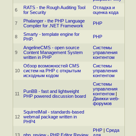
RATS - the Rough Auditing Tool
Отладка и
6
for Security
оценка кода
Phalanger - the PHP Language
7
PHP
Compiler for .NET Framework
Smarty - template engine for
8
PHP
PHP.
AngelineCMS - open source
Системы
9
Content Management System
управления
written in PHP
контентом
Обзор возможностей CMS
Системы
10
систем на PHP с открытым
управления
исходным кодом
контентом
Системы
управления
PunBB - fast and lightweight
11
контентом
|
PHP powered discussion board
Движки web-
форумов
SquirrelMail - standards-based
12
webmail package written in
PHP4
PHP
|
Среда
13
php_review - PHP Editor Review
для