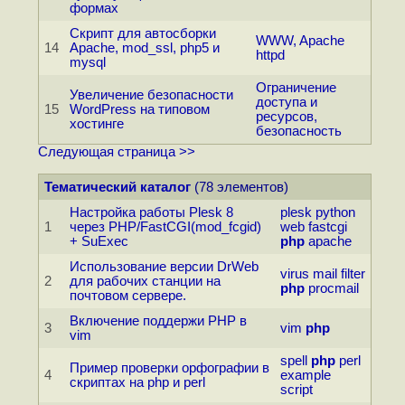
формах
Скрипт для автосборки
WWW, Apache
14
Apache, mod_ssl, php5 и
httpd
mysql
Ограничение
Увеличение безопасности
доступа и
15
WordPress на типовом
ресурсов,
хостинге
безопасность
Следующая страница >>
Тематический каталог
(78 элементов)
Настройка работы Plesk 8
plesk
python
1
через PHP/FastCGI(mod_fcgid)
web
fastcgi
+ SuExec
php
apache
Использование версии DrWeb
virus
mail
filter
2
для рабочих станции на
php
procmail
почтовом сервере.
Включение поддержи PHP в
3
vim
php
vim
spell
php
perl
Пример проверки орфографии в
4
example
скриптах на php и perl
script