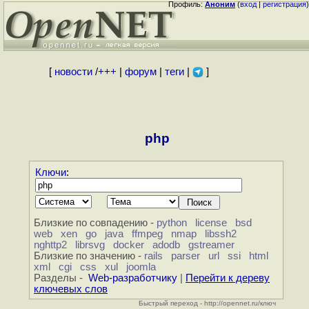
Профиль:
Аноним
(
вход
|
регистрация
)
[
новости
/
+++
|
форум
|
теги
|
]
php
Ключи
:
Близкие по совпадению -
python
license
bsd
web
xen
go
java
ffmpeg
nmap
libssh2
nghttp2
librsvg
docker
adodb
gstreamer
Близкие по значению -
rails
parser
url
ssi
html
xml
cgi
css
xul
joomla
Разделы -
Web-разработчику
|
Перейти к дереву
ключевых слов
Быстрый переход - http://opennet.ru/ключ