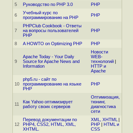
5
Руководство по РНР 3.0
PHP
Учебный курс по
6
PHP
программированию на PHP
PHPClub Cookbook - Ответы
7
на вопросы пользователей
PHP
PHP
8
A HOWTO on Optimizing PHP
PHP
Новости
Apache Today - Your Daily
WEB-
9
Source for Apache News and
технологий
|
Information
HTTP и
Apache
php5.ru - сайт по
10
программированию на языке
PHP
PHP
Оптимизация,
Как Yahoo оптимизирует
тюнинг,
11
работу своих серверов
диагностика
сети
Перевод документации по
XML, XHTML
|
12
PHP4, CSS2, HTML, XML,
PHP
|
HTML и
XHTML.
CSS