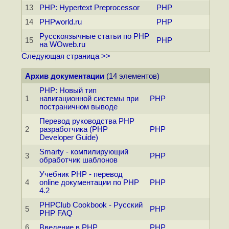
13
PHP: Hypertext Preprocessor
PHP
14
PHPworld.ru
PHP
Русскоязычные статьи по PHP
15
PHP
на WOweb.ru
Следующая страница >>
Архив документации
(14 элементов)
PHP: Новый тип
1
навигационной системы при
PHP
постраничном выводе
Перевод руководства PHP
2
разработчика (PHP
PHP
Developer Guide)
Smarty - компилирующий
3
PHP
обработчик шаблонов
Учебник PHP - перевод
4
online документации по PHP
PHP
4.2
PHPClub Cookbook - Русский
5
PHP
PHP FAQ
6
Введение в PHP
PHP