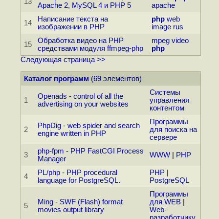
13
Apache 2, MySQL 4 и PHP 5
apache
Написание текста на
php
web
14
изображении в PHP
image
rus
Обработка видео на PHP
mpeg
video
15
средствами модуля ffmpeg-php
php
Следующая страница >>
Каталог программ
(69 элементов)
Системы
Openads - control of all the
1
управления
advertising on your websites
контентом
Программы
PhpDig - web spider and search
2
для поиска на
engine written in PHP
сервере
php-fpm - PHP FastCGI Process
3
WWW
|
PHP
Manager
PL/php - PHP procedural
PHP
|
4
language for PostgreSQL.
PostgreSQL
Программы
Ming - SWF (Flash) format
для WEB
|
5
movies output library
Web-
разработчику