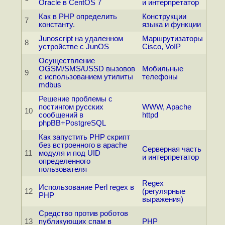
Oracle в CentOS 7
и интерпретатор
Как в PHP определить
Конструкции
7
константу.
языка и функции
Junoscript на удаленном
Маршрутизаторы
8
устройстве c JunOS
Cisco, VoIP
Осуществление
ОGSM/SMS/USSD вызовов
Мобильные
9
с использованием утилиты
телефоны
mdbus
Решение проблемы с
постингом русских
WWW, Apache
10
сообщений в
httpd
phpBB+PostgreSQL
Как запустить PHP скрипт
без встроенного в apache
Серверная часть
11
модуля и под UID
и интерпретатор
определенного
пользователя
Regex
Использование Perl regex в
12
(регулярные
PHP
выражения)
Средство против роботов
13
публикующих спам в
PHP