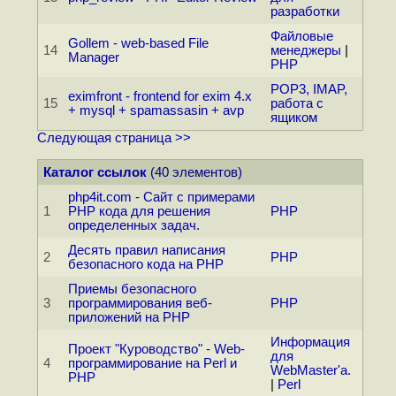
разработки
Файловые
Gollem - web-based File
14
менеджеры
|
Manager
PHP
POP3, IMAP,
eximfront - frontend for exim 4.x
15
работа с
+ mysql + spamassasin + avp
ящиком
Следующая страница >>
Каталог ссылок
(40 элементов)
php4it.com - Сайт с примерами
1
PHP кода для решения
PHP
определенных задач.
Десять правил написания
2
PHP
безопасного кода на PHP
Приемы безопасного
3
программирования веб-
PHP
приложений на PHP
Информация
Проект "Куроводство" - Web-
для
4
программирование на Perl и
WebMaster'а.
PHP
|
Perl