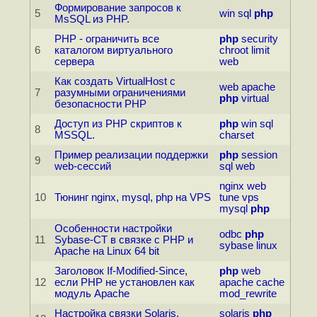
Формирование запросов к
5
win
sql
php
MsSQL из PHP.
PHP - ограничить все
php
security
6
каталогом виртуального
chroot
limit
сервера
web
Как создать VirtualHost с
web
apache
7
разумными ограничениями
php
virtual
безопасности PHP
Доступ из PHP скриптов к
php
win
sql
8
MSSQL.
charset
Пример реализации поддержки
php
session
9
web-сессий
sql
web
nginx
web
10
Тюнинг nginx, mysql, php на VPS
tune
vps
mysql
php
Особенности настройки
odbc
php
11
Sybase-CT в связке с PHP и
sybase
linux
Apache на Linux 64 bit
Заголовок If-Modified-Since,
php
web
12
если PHP не установлен как
apache
cache
модуль Apache
mod_rewrite
Настройка связки Solaris,
solaris
php