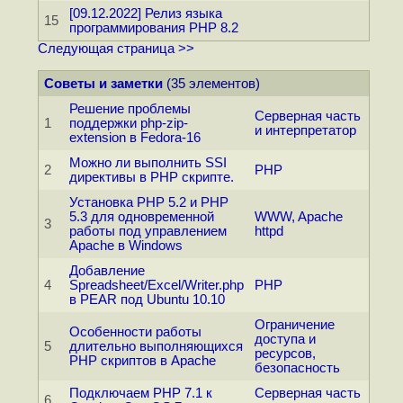
[09.12.2022] Релиз языка
15
программирования PHP 8.2
Следующая страница >>
Советы и заметки
(35 элементов)
Решение проблемы
Серверная часть
1
поддержки php-zip-
и интерпретатор
extension в Fedora-16
Можно ли выполнить SSI
2
PHP
директивы в PHP скрипте.
Установка PHP 5.2 и PHP
5.3 для одновременной
WWW, Apache
3
работы под управлением
httpd
Apache в Windows
Добавление
4
Spreadsheet/Excel/Writer.php
PHP
в PEAR под Ubuntu 10.10
Ограничение
Особенности работы
доступа и
5
длительно выполняющихся
ресурсов,
PHP скриптов в Apache
безопасность
Подключаем PHP 7.1 к
Серверная часть
6