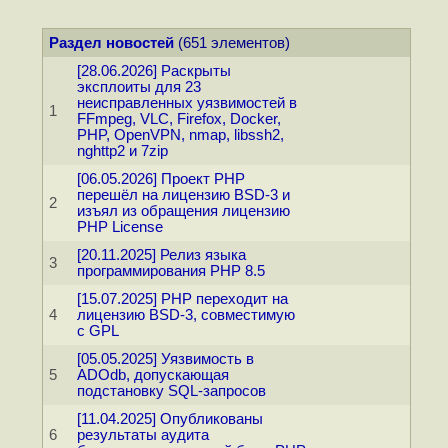
Раздел новостей
(651 элементов)
[28.06.2026] Раскрыты
эксплоиты для 23
неисправленных уязвимостей в
1
FFmpeg, VLC, Firefox, Docker,
PHP, OpenVPN, nmap, libssh2,
nghttp2 и 7zip
[06.05.2026] Проект PHP
перешёл на лицензию BSD-3 и
2
изъял из обращения лицензию
PHP License
[20.11.2025] Релиз языка
3
программирования PHP 8.5
[15.07.2025] PHP переходит на
4
лицензию BSD-3, совместимую
с GPL
[05.05.2025] Уязвимость в
5
ADOdb, допускающая
подстановку SQL-запросов
[11.04.2025] Опубликованы
6
результаты аудита