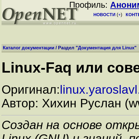
Профиль:
Анони
НОВОСТИ
(
+
)
КОНТ
Каталог документации
/ Раздел "
Документация для Linux
"
Linux-Faq или со
Оригинал:
linux.yaroslavl
Автор: Хихин Руслан (w
Создан на основе отк
Linux (GNU) и знаний, 