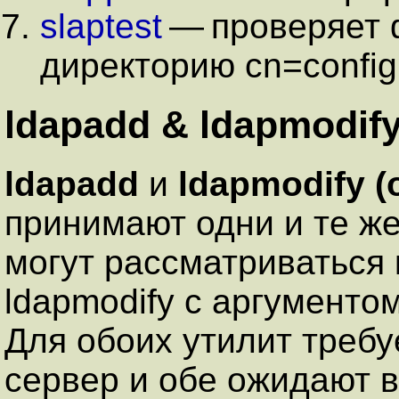
slaptest
— проверяет ф
директорию cn=config 
ldapadd & ldapmodif
ldapadd
и
ldapmodify (
принимают одни и те же
могут рассматриваться 
ldapmodify с аргументом
Для обоих утилит треб
сервер и обе ожидают 