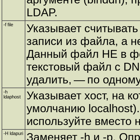
LDAP.
-f file
Указывает считыват
записи из файла, а н
Данный файл НЕ в фо
текстовый файл с DN
удалить, — по одному
-h
Указывает хост, на к
ldaphost
умолчанию localhost)
используйте вместо н
-H ldapuri
Заменяет -h и -p. Оп