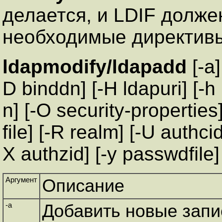
делается, и LDIF долже
необходимые директив
ldapmodify/ldapadd
[-a]
D binddn] [-H ldapuri] [-h l
n] [-O security-properties]
file] [-R realm] [-U authcid
X authzid] [-y passwdfile]
Аргумент
Описание
-a
Добавить новые запи