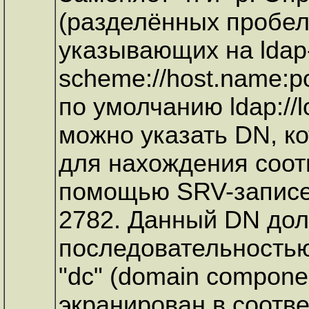
(разделённых пробел
указывающих на ldap
scheme://host.name:p
по умолчанию ldap://l
можно указать DN, к
для нахождения соотв
помощью SRV-записе
2782. Данный DN дол
последовательностью
"dc" (domain compone
экранирован в соотв