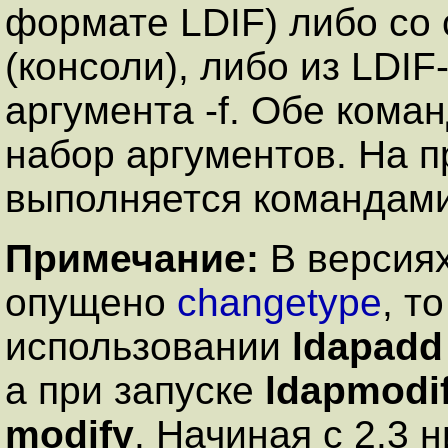
формате LDIF) либо со 
(консоли), либо из LDI
аргумента -f. Обе ком
набор аргументов. На п
выполняется командами
Примечание:
В версиях 
опущено
changetype
, т
использовании
ldapadd
а при запуске
ldapmodi
modify
. Начиная с 2.3 