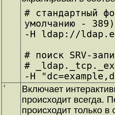
# стандартный фо
умолчанию - 389)

-H ldap://ldap.e
# поиск SRV-запи
# _ldap._tcp._ex
-I
Включает интеракти
происходит всегда. 
происходит только в