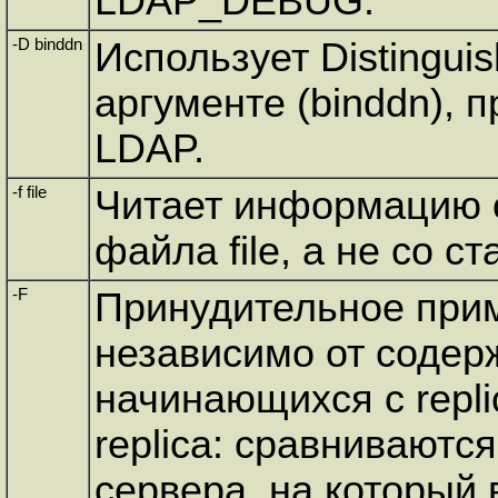
LDAP_DEBUG.
-D binddn
Использует Distingu
аргументе (binddn), 
LDAP.
-f file
Читает информацию 
файла file, а не со с
-F
Принудительное прим
независимо от содер
начинающихся с repli
replica: сравниваютс
сервера, на который 