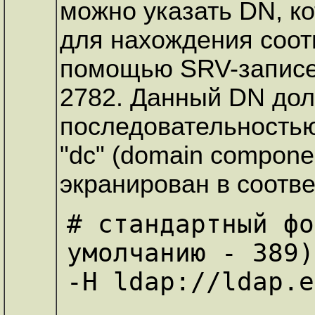
можно указать DN, к
для нахождения соотв
помощью SRV-записе
2782. Данный DN дол
последовательностью
"dc" (domain compone
экранирован в соотв
# стандартный фо
умолчанию - 389)

-H ldap://ldap.e