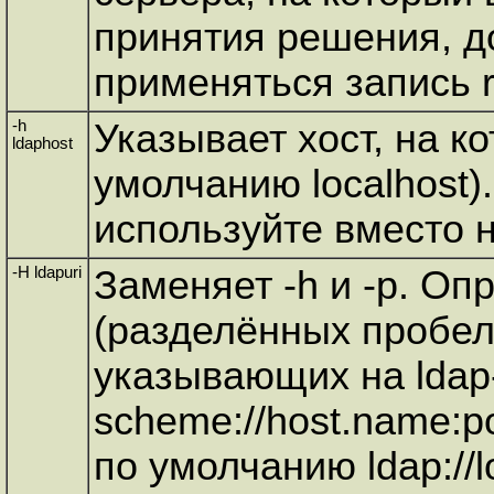
принятия решения, д
применяться запись r
-h
Указывает хост, на к
ldaphost
умолчанию localhost)
используйте вместо н
-H ldapuri
Заменяет -h и -p. Оп
(разделённых пробел
указывающих на ldap
scheme://host.name:p
по умолчанию ldap://l