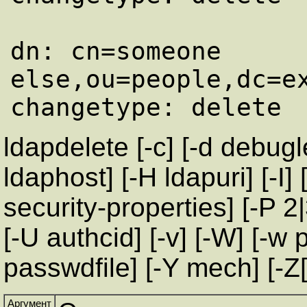
dn: cn=someone 
else,ou=people,dc=ex
ldapdelete [-c] [-d debuglev
ldaphost] [-H ldapuri] [-I] 
security-properties] [-P 2|
[-U authcid] [-v] [-W] [-w 
passwdfile] [-Y mech] [-Z[Z
Аргумент