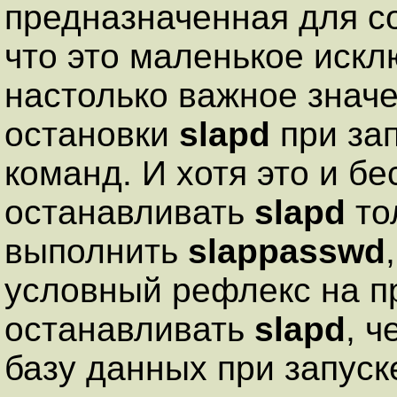
предназначенная для с
что это маленькое иск
настолько важное знач
остановки
slapd
при зап
команд. И хотя это и б
останавливать
slapd
то
выполнить
slappasswd
условный рефлекс на 
останавливать
slapd
, 
базу данных при запуск