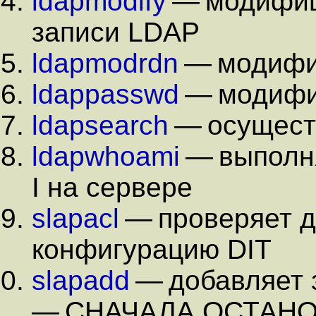
ldapmodify
— модифиц
записи LDAP
ldapmodrdn
— модифи
ldappasswd
— модифиц
ldapsearch
— осущест
ldapwhoami
— выполн
I на сервере
slapacl
— проверяет до
конфигурацию DIT
slapadd
— добавляет 
— СНАЧАЛА ОСТАНО