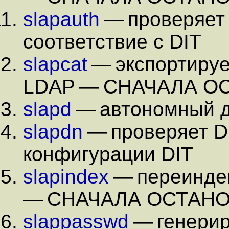
slapauth
— проверяет
соответствие с DIT
slapcat
— экспортируе
LDAP — СНАЧАЛА О
slapd
— автономный 
slapdn
— проверяет D
конфигурации DIT
slapindex
— переинде
— СНАЧАЛА ОСТАНО
slappasswd
— генерир