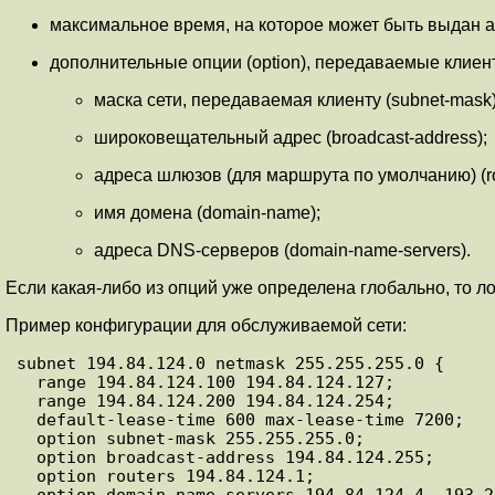
максимальное время, на которое может быть выдан ад
дополнительные опции (option), передаваемые клиен
маска сети, передаваемая клиенту (subnet-mask)
широковещательный адрес (broadcast-address);
адреса шлюзов (для маршрута по умолчанию) (ro
имя домена (domain-name);
адреса DNS-серверов (domain-name-servers).
Если какая-либо из опций уже определена глобально, то л
Пример конфигурации для обслуживаемой сети:
subnet 194.84.124.0 netmask 255.255.255.0 {

  range 194.84.124.100 194.84.124.127;

  range 194.84.124.200 194.84.124.254;

  default-lease-time 600 max-lease-time 7200;

  option subnet-mask 255.255.255.0;

  option broadcast-address 194.84.124.255;

  option routers 194.84.124.1;

  option domain-name-servers 194.84.124.4, 193.232.88.17;
