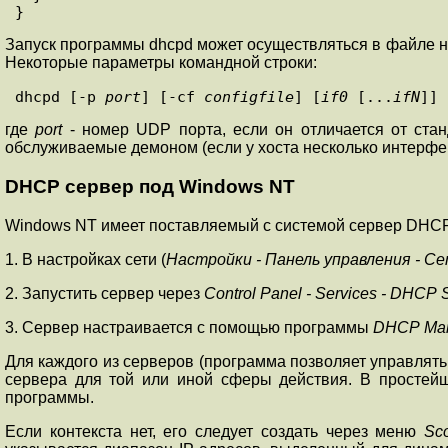
Запуск программы dhcpd может осуществляться в файле начал
Некоторые параметры командной строки:
dhcpd [-p
 port
] [-cf 
configfile
] [
if0
 [...
ifN
где
port
- номер UDP порта, если он отличается от стан
обслуживаемые демоном (если у хоста несколько интерфе
DHCP сервер под Windows NT
Windows NT имеет поставляемый с системой сервер DHCP.
1. В настройках сети (
Настройки - Панель управления - С
2. Запустить сервер через
Control Panel - Services - DHCP 
3. Сервер настраивается с помощью программы
DHCP Ma
Для каждого из серверов (программа позволяет управлять
сервера для той или иной сферы действия. В простейш
программы.
Если контекста нет, его следует создать через меню
Sc