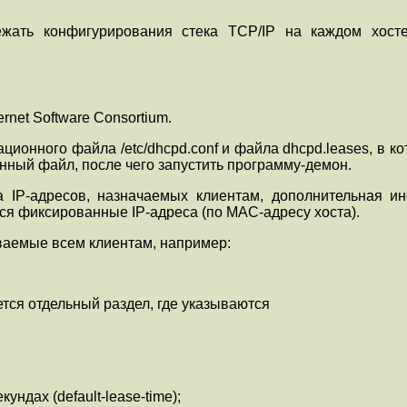
ать конфигурирования стека TCP/IP на каждом хосте 
net Software Consortium.
ционного файла /etc/dhcpd.conf и файла dhcpd.leases, в 
нный файл, после чего запустить программу-демон.
 IP-адресов, назначаемых клиентам, дополнительная и
ся фиксированные IP-адреса (по MAC-адресу хоста).
ваемые всем клиентам, например:
тся отдельный раздел, где указываются
ундах (default-lease-time);