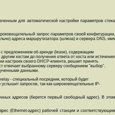
значенным для автоматической настройки параметров стека
широковещательный запрос параметров своей конфигурации,
нально) адреса маршрутизатора (шлюза) и сервера DNS, имя
 с предложением об аренде (lease), содержащим
ругим хостам до получения ответа от хоста или истечения
нии настроек своего DHCP-клиента, решает принять
ост отвечает выбранному серверу сообщением "выбор".
олученными данными.
elay - специальный посредник, который будет
услышит запросов, так как широковещательные IP-
енных адресов (берется первый свободный адрес). В этом
рес (Ethernet-адрес) рабочей станции и соответствующим