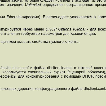
ддиапазоны, которые следует исключить (
exclude
) из этог
том; значение
Unlimited
определяет неограниченное врем
и Ethernet-адресами). Ethernet-адрес указывается в пол
фигурируется через меню
DHCP Options
(
Global
- для все
те значения требуемых параметров для каждой опции.
 щелчком вызвать свойства нужного клиента.
tc/dhclient.conf и файла dhclient.leases в который клиент
используется специальный скрипт (сценарий оболочки),
 интерфейсы для конфигурирования с помощью DHCP, потом
олезных директив конфигурационного файла dhclient.conf.