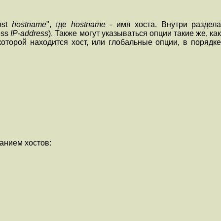
ost
hostname
", где
hostname
- имя хоста. Внутри раздел
ess
IP-address
). Также могут указываться опции такие же, ка
которой находится хост, или глобальные опции, в порядке
анием хостов: