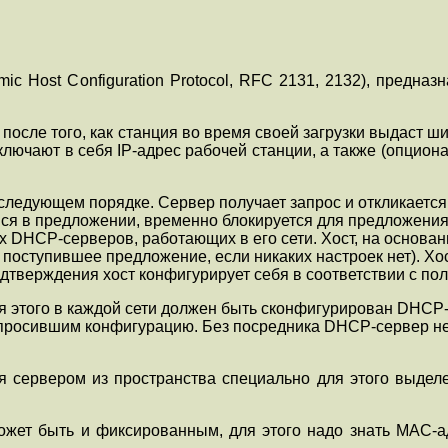
ic Host Configuration Protocol, RFC 2131, 2132), предна
осле того, как станция во время своей загрузки выдаст 
ключают в себя IP-адрес рабочей станции, а также (опцио
следующем порядке. Сервер получает запрос и откликается
я в предложении, временно блокируется для предложения д
их DHCP-серверов, работающих в его сети. Хост, на основа
поступившее предложение, если никаких настроек нет). Х
дтверждения хост конфигурирует себя в соответствии с п
я этого в каждой сети должен быть сконфигурирован DHCP-r
просившим конфигурацию. Без посредника DHCP-сервер не 
ся сервером из пространства специально для этого выдел
ожет быть и фиксированным, для этого надо знать MAC-ад