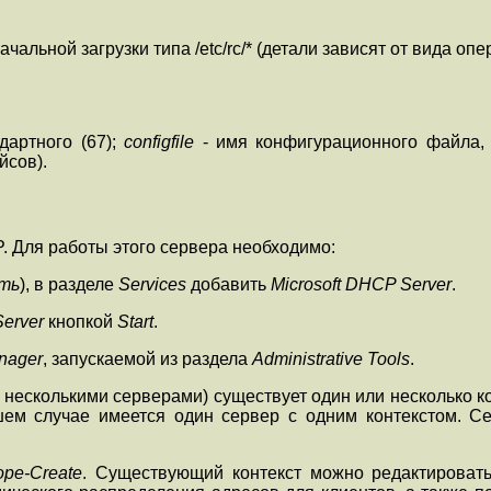
ьной загрузки типа /etc/rc/* (детали зависят от вида опера
дартного (67);
configfile
- имя конфигурационного файла, е
йсов).
 Для работы этого сервера необходимо:
еть
), в разделе
Services
добавить
Microsoft DHCP Server
.
Server
кнопкой
Start
.
nager
, запускаемой из раздела
Administrative Tools
.
 несколькими серверами) существует один или несколько ко
ем случае имеется один сервер с одним контекстом. Се
ope-Create
. Существующий контекст можно редактирова