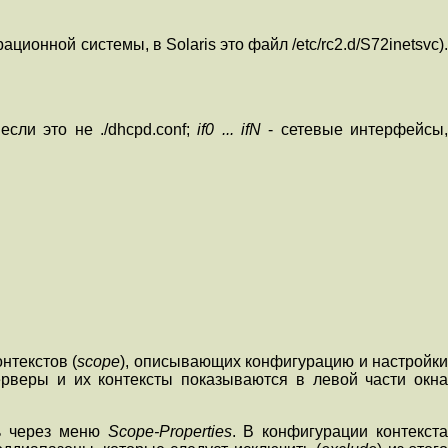
ционной системы, в Solaris это файл /etc/rc2.d/S72inetsvc).
сли это не ./dhcpd.conf;
if0 ... ifN
- сетевые интерфейсы
нтекстов (
scope
), описывающих конфигурацию и настройк
рверы и их контексты показываются в левой части окна
ть через меню
Scope-Properties
. В конфигурации контекст