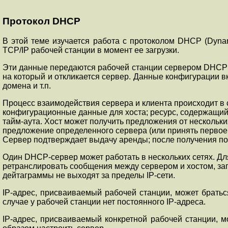
Протокол DHCP
В этой теме изучается работа с протоколом DHCP (Dynam
TCP/IP рабочей станции в момент ее загрузки.
Эти данные передаются рабочей станции сервером DHCP п
на который и откликается сервер. Данные конфигурации в
домена и т.п.
Процесс взаимодействия сервера и клиента происходит в 
конфигурационные данные для хоста; ресурс, содержащийс
тайм-аута. Хост может получить предложения от нескольк
предложение определенного сервера (или принять первое 
Сервер подтверждает выдачу аренды; после получения по
Один DHCP-сервер может работать в нескольких сетях. Дл
ретранслировать сообщения между сервером и хостом, за
дейтаграммы не выходят за пределы IP-сети.
IP-адрес, присваиваемый рабочей станции, может брать
случае у рабочей станции нет постоянного IP-адреса.
IP-адрес, присваиваемый конкретной рабочей станции, м