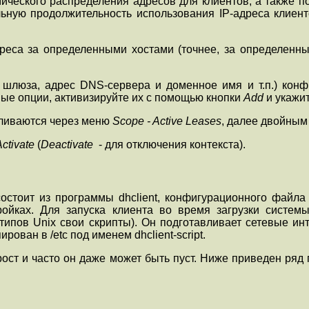
ического распределения адресов для клиентов, а также по
ьную продолжительность использования IP-адреса клиен
реса за определенными хостами (точнее, за определенным
шлюза, адрес DNS-сервера и доменное имя и т.п.) кон
ные опции, активизируйте их с помощью кнопки
Add
и укажи
вливаются через меню
Scope - Active Leases
, далее двойным
ctivate
(
Deactivate
- для отключения контекста).
состоит из программы dhclient, конфигурационного файла /e
йках. Для запуска клиента во время загрузки системы 
ых типов Unix свои скрипты). Он подготавливает сетевые
ован в /etc под именем dhclient-script.
ст и часто он даже может быть пуст. Ниже приведен ряд п