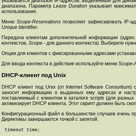
указывается диапазон IP-адресов, выделенный для динам
диапазона. Параметр
Lease Duration
указывает максимал
использования.
Меню
Scope-Reservations
позволяет зафиксировать IP-ад
Unique Identifier
.
Передача клиентам дополнительной информации (адрес 
контекстов,
Scope
- для данного контекста). Выберите нуж
Опции для клиентов с фиксированными адресами устана
Для ввода контекста в действие используйте меню
Scope-A
DHCP-клиент под Unix
DHCP клиент под Unix (от Internet Software Consortium) 
заносит информацию о выданных ему адресах и настро
поставляемый с клиентом в каталоге scripts (для разн
активизирует DHCP клиента. Этот скрипт должен быть скопир
Конфигурационный файл в большинстве случаев очень про
Директивы завершаются точкой с запятой.
timeout 
time
;