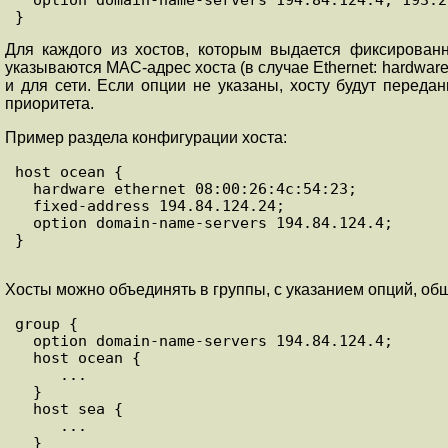
Для каждого из хостов, которым выдается фиксированн
указываются MAC-адрес хоста (в случае Ethernet: hardware
и для сети. Если опции не указаны, хосту будут переда
приоритета.
Пример раздела конфигурации хоста:
host ocean {

  hardware ethernet 08:00:26:4c:54:23;

  fixed-address 194.84.124.24;

  option domain-name-servers 194.84.124.4;

}

Хосты можно объединять в группы, с указанием опций, общ
group {

  option domain-name-servers 194.84.124.4;

  host ocean {

     ...

  }

  host sea {

     ...

  }
