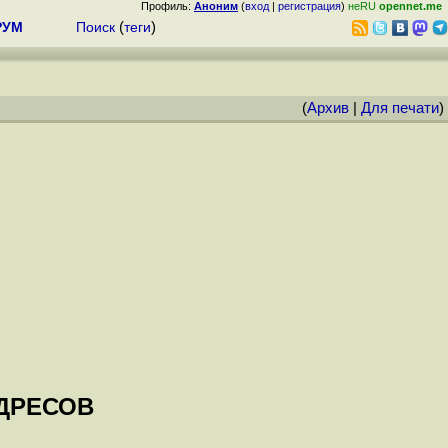
Профиль:
Аноним
(
вход
|
регистрация
)
неRU
opennet.me
РУМ
Поиск
(
теги
)
(
Архив
|
Для печати
)
АДРЕСОВ