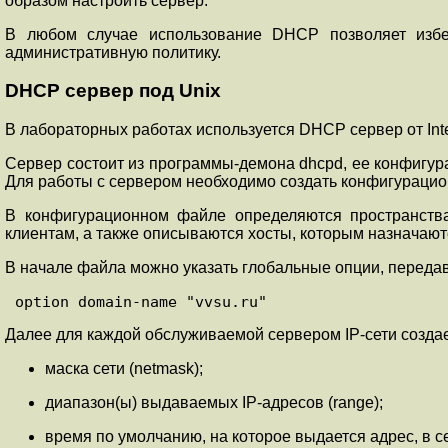
образом настроить сервер.
В любом случае использование DHCP позволяет избеж
административную политику.
DHCP сервер под Unix
В лабораторных работах используется DHCP сервер от Inter
Сервер состоит из программы-демона dhcpd, ее конфигура
Для работы с сервером необходимо создать конфигурацио
В конфигурационном файле определяются пространства
клиентам, а также описываются хосты, которым назначают
В начале файла можно указать глобальные опции, переда
option domain-name "vvsu.ru"
Далее для каждой обслуживаемой сервером IP-сети создае
маска сети (netmask);
диапазон(ы) выдаваемых IP-адресов (range);
время по умолчанию, на которое выдается адрес, в сек