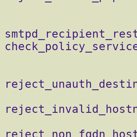
smtpd_recipient_rest
check_policy_service
                    permit_mynetworks,
reject_unauth_destin
reject_invalid_hostn
reject_non_fqdn_host