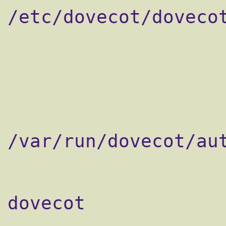
/etc/dovecot/dovecot
                    }
                    socket listen {
                        mas
                       
/var/run/dovecot/aut
                           
                       
dovecot

                        