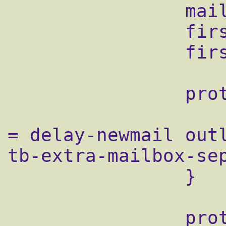
                mail_access_groups = mail

                first_valid_uid = 7

                first_valid_gid = 7

                protocol imap {

                    imap_client_workarounds
= delay-newmail outl
tb-extra-mailbox-sep
                }

                protocol pop3 {
