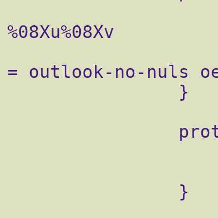
                    pop3_uidl_format =
%08Xu%08Xv

                    pop3_client_workarounds
= outlook-no-nuls oe
                }

                protocol managesieve {

                    sieve=~/.dovecot.sieve
                    sieve_storage=~/sieve
                }
