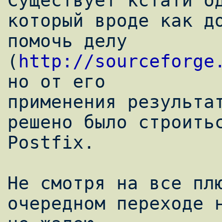
Существует кстати од
который вроде как до
помочь делу 
(
http://sourceforge
но от его

применения результат
решено было строитьс
Postfix. 

Не смотря на все плю
очередном переходе н