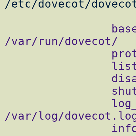
                base_dir = 
/var/run/dovecot/

                protocols = imap pop3

                listen = *

                disable_plaintext_auth = no

                shutdown_clients = yes

                log_path = 
/var/log/dovecot.log
                info_log_path = 