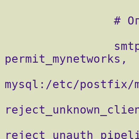
                # Ограничения

                smtpd_client_restrictions = 
permit_mynetworks,

                    check_client_access
mysql:/etc/postfix/m
reject_unknown_clien
reject_unauth_pipeli