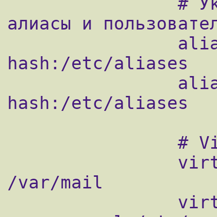
                # Укажем откуда брать 
алиасы и пользовател
                alias_database = 
hash:/etc/aliases

                alias_maps = 
hash:/etc/aliases

                # Virtual mailbox settings

                virtual_mailbox_base = 
/var/mail

                virtual_mailbox_domains = 