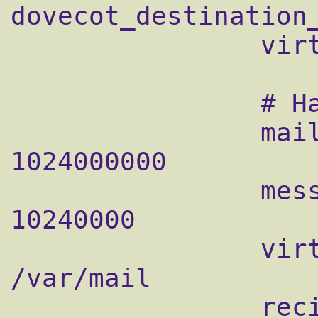
dovecot_destination_
                virtual_transport = dovecot

                # Настройки ящиков

                mailbox_size_limit = 
1024000000

                message_size_limit = 
10240000

                virtual_mailbox_base = 
/var/mail

                recipient_delimiter = +
