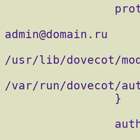
                protocol lda {

                    postmaster_address =
admin@domain.ru

                    mail_plugin_dir =
/usr/lib/dovecot/mod
                    auth_socket_path =
/var/run/dovecot/aut
                }

                auth default {

                    mechanisms = plain