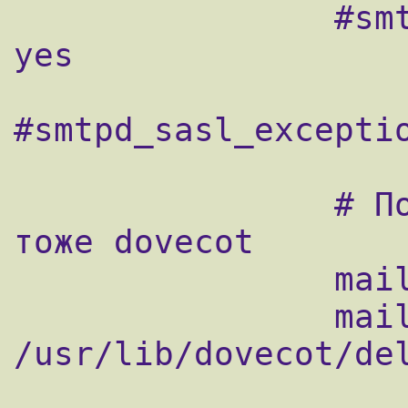
                #smtpd_sasl_auth_enable = 
yes

#smtpd_sasl_exceptio
                # Почту будет раскладывать 
тоже dovecot

                mailbox_transport = dovecot

                mailbox_command = 
/usr/lib/dovecot/del