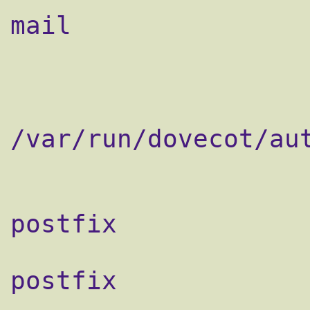
mail

                     
                        cli
                       
/var/run/dovecot/aut
                           
                       
postfix

                        
postfix

                     