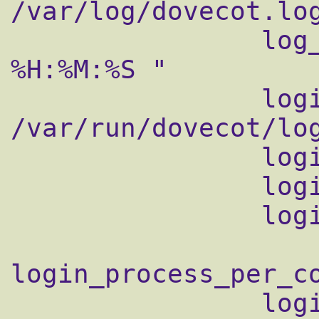
/var/log/dovecot.log
                log_timestamp = "%Y-%m-%d 
%H:%M:%S "

                login_dir = 
/var/run/dovecot/log
                login_chroot = yes

                login_user = dovecot

                login_process_size = 64

login_process_per_co
                login_processes_count = 3
