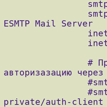
                smtp_helo_name=$myhostname

                smtpd_banner = $myhostname 
ESMTP Mail Server

                inet_protocols = ipv4

                inet_interfaces = all

                # Прикручиваем SASL 
авторизазацию через 
                #smtpd_sasl_type = dovecot

                #smtpd_sasl_path = 
private/auth-client
