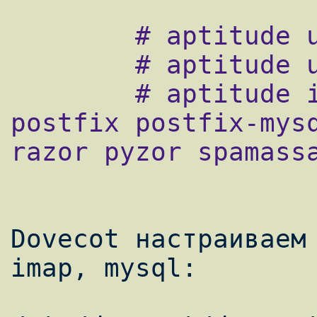
        # aptitude update

        # aptitude upgrade

        # aptitude install mc htop dovecot-
postfix postfix-mysq
razor pyzor spamassa
Dovecot настраиваем 
imap, mysql:
