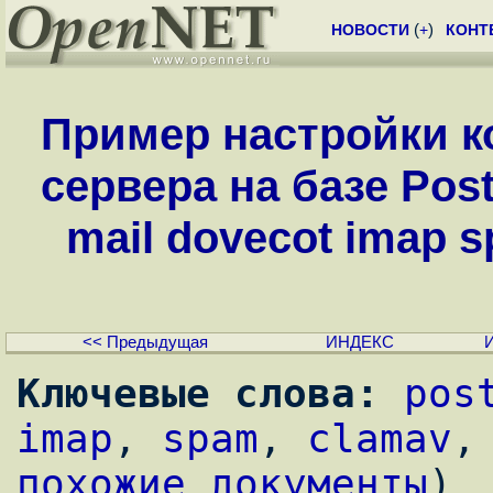
НОВОСТИ
(
+
)
КОНТ
Пример настройки к
сервера на базе Postf
mail dovecot imap s
<< Предыдущая
ИНДЕКС
Ключевые слова:
pos
imap
, 
spam
, 
clamav
,
похожие документы
)