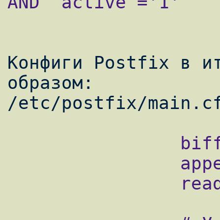
AND `active`='1'

Конфиги Postfix в ит
образом:

                biff = no

                append_dot_mydomain = no

                readme_directory = no
