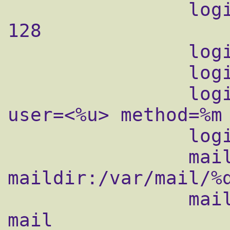
                login_max_processes_count = 
128

                login_max_connections = 256

                login_greeting = Hell-o!.

                login_log_format_elements = 
user=<%u> method=%m 
                login_log_format = %$: %s

                mail_location = 
maildir:/var/mail/%d
                mail_privileged_group = 
mail
