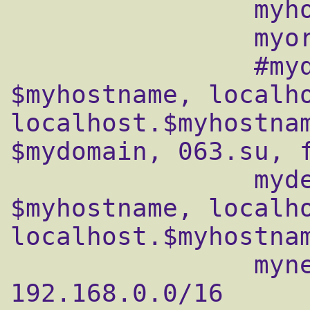
                myhostname = mail.domain.ru

                myorigin = $mydomain

                #mydestination = 
$myhostname, localho
localhost.$myhostnam
$mydomain, 063.su, f
                mydestination = 
$myhostname, localho
localhost.$myhostnam
                mynetworks = 127.0.0.0/8, 
192.168.0.0/16
