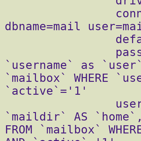
                driver = mysql

                connect = host=localhost 
dbname=mail user=mai
                default_pass_scheme = MD5

                password_query = SELECT 
`username` as `user`
`mailbox` WHERE `use
`active`='1'

                user_query = SELECT 
`maildir` AS `home`,
FROM `mailbox` WHERE