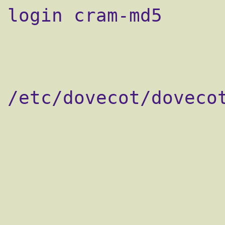
login cram-md5

                    passdb sql {
                        a
/etc/dovecot/dovecot
                    }
                    userdb passwd {
                    }
                    userdb sql {
                        a