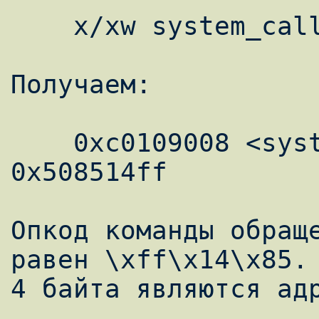
    x/xw system_call + 44

Получаем:

    0xc0109008 <system_call + 44>: 
0x508514ff

Опкод команды обраще
равен \xff\x14\x85. 
4 байта являются адр