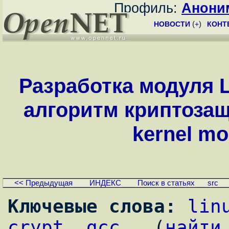
Профиль:
Анони
НОВОСТИ
(
+
)
КОНТ
Разработка модуля 
алгоритм криптозащ
kernel mo
<< Предыдущая
ИНДЕКС
Поиск в статьях
src
Ключевые слова:
lin
crypt
, 
gcc
,  (
найти