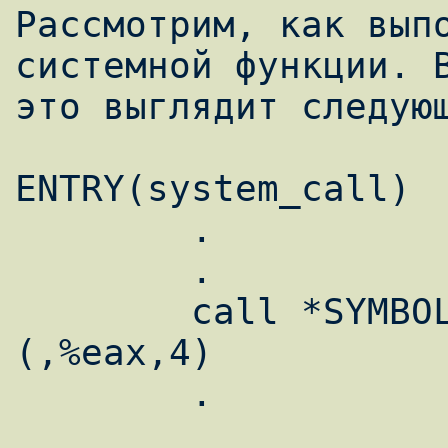
Рассмотрим, как выпо
системной функции. В
это выглядит следующ
ENTRY(system_call)

	.

	.

	call *SYMBOL_NAME(sys_call_table)
(,%eax,4)

	.
