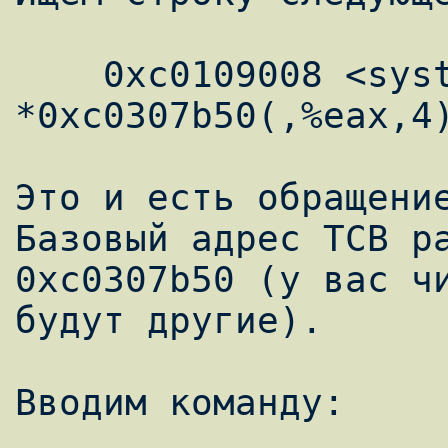
    0xc0109008 <system_call + 44>: call 
*0xc0307b50(,%eax,4)
Это и есть обращение
Базовый адрес ТСВ ра
0xc0307b50 (у вас чи
будут другие).

Вводим команду:
