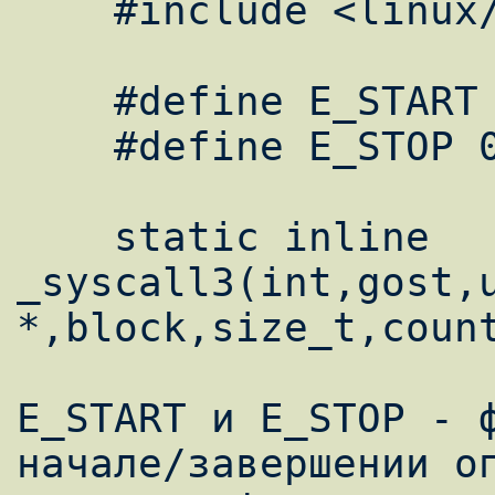
    #include <linux/unistd.h>

    #define E_START 1

    #define E_STOP 0

    static inline 
_syscall3(int,gost,u
*,block,size_t,count
E_START и E_STOP - ф
начале/завершении оп