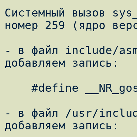
Системный вызов sys_
номер 259 (ядро верс
- в файл include/asm
добавляем запись:

    #define __NR_gost 259

- в файл /usr/includ
добавляем запись:
