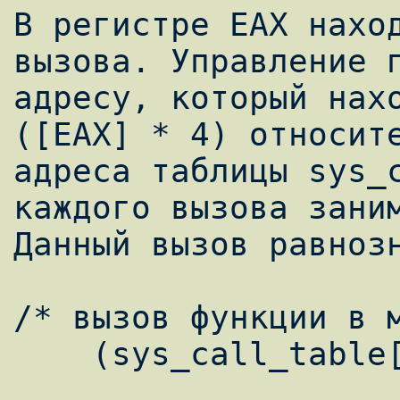
В регистре EAX наход
вызова. Управление п
адресу, который нахо
([EAX] * 4) относите
адреса таблицы sys_c
каждого вызова заним
Данный вызов равнозн
/* вызов функции в м
    (sys_call_table[eax])()
