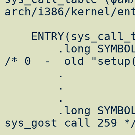
arch/i386/kernel/ent
    ENTRY(sys_call_table)

	.long SYMBOL_NAME(sys_ni_syscall) 
/* 0  -  old "setup(
	.

	.

	.

	.long SYMBOL_NAME(sys_gost)	/* 
sys_gost call 259 */