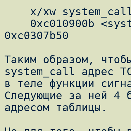
    x/xw system_call + 47

    0xc010900b <system_call + 47>: 
0xc0307b50

Таким образом, чтобы
system_call адрес ТС
в теле функции сигна
Следующие за ней 4 б
адресом таблицы.
