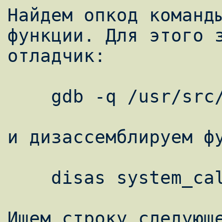
Найдем опкод команды
функции. Для этого з
отладчик:

    gdb -q /usr/src/linux/vmlinux

и дизассемблируем фу
    disas system_call

Ищем строку следующе