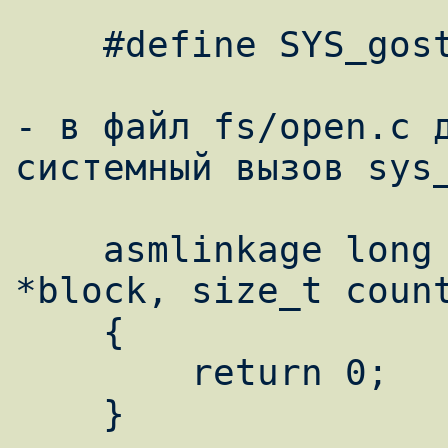
    #define SYS_gost __NR_gost

- в файл fs/open.c д
системный вызов sys_
    asmlinkage long sys_gost(unsigned char 
*block, size_t count
    {

	return 0;

    }
